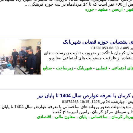
 فرهنگی، ...
هر
-
اربعین
-
مشهد
-
حوزه
پشتیبانی حوزه قضایی شهربابک
81881053
تان کرمان با تأکید بر ضرورت تقویت زیرساخت های
تفاده از ظرفیت مسئولیت های اجتماعی صنایع و
ای اجتماعی
-
قضایی
-
شهربابک
-
زیرساخت
-
صنایع
ا تعرفه عوارض سال 1404 تا پایان تیر
81874268
معاون مالی و اقتصادی شهردار کرمان از تمدید مهلت صدور پروانه های ساخ
ا و سیمای مرکز کرمان ،رامین امیرمداح گفت:
ردار کرمان
-
ساختمانی
-
پایان
-
معاون مالی
-
اقتصادی