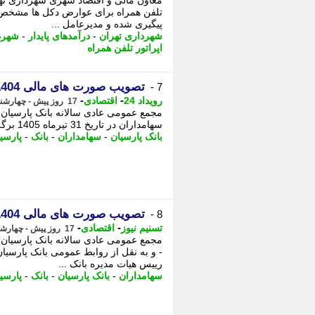
معاون مالی و اقتصاد شهری شهرداری تهرا
تلفن همراه برای عوارض دکل ها مشخص 
پیگیری شده و مدیرعامل ...
شهرداری تهران
-
درآمدهای پایدار
-
شهرد
اپراتور تلفن همراه
تصویب صورت های مالی 1404 بانک پارسیان با تایید سهامداران
7 -
-
-
رویداد 24
اقتصادی
17 روز پیش - چهارشنبه 31 تیر 1405، 20:07
سهامداران در تاریخ 31 تیرماه 1405 برگزار و به صورت آنلاین نیز از طریق سایت بانک پخش شد و ...
بانک پارسیان
-
سهامداران
-
بانک
-
پارسی
تصویب صورت های مالی 1404بانک پارسیان با تایید سهامداران
8 -
-
-
تسنیم نیوز
اقتصادی
17 روز پیش - چهارشنبه 31 تیر 1405، 18:20
- و به نقل از روابط عمومی بانک پارسیان
رییس هیات مدیره بانک ...
سهامداران
-
بانک پارسیان
-
بانک
-
پارسی