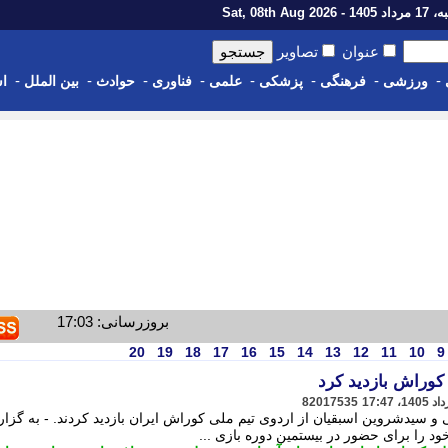
1 - Sat, 08th Aug 2026
عنوان
تصاویر
-
-
-
-
-
-
-
-
ورزشی
فرهنگی
پزشکی
علمی
فناوری
حوادث
بین الملل
اس
بروزرسانی: 17:03
20
19
18
17
16
15
14
13
12
11
10
9
کوراش بازدید کرد
82017535
و سیدشروین اسبقیان از اردوی تیم ملی کوراش ایران بازدید کردند. - به گزا
د را برای حضور در بیستمین دوره بازی ...