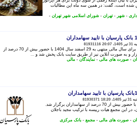
ن با بیان اینکه رقمی از سوی دولت برای هر اپراتور
شده است، گفت: در همین سه ماه این مطالبات
اری
-
شهر
-
تهران
-
شورای اسلامی شهر تهران
-
81931116
مجمع عمومی عادی سالانه بانک پارسیان برای سال مالی منتهی به 29 اسفند سال 1404 با حضور بیش از 70 درصد از
ان
-
صورت های مالی
-
نمایندگان
-
مالی
81930371
مجمع عمومی عادی سالانه بانک پارسیان با حضور بیش از 70 درصد از سهامداران برگزار شد.
، در این مجمع هیات رییسه با ترکیب مجید باجلان
ان
-
صورت های مالی
-
مجمع
-
بانک مرکزی