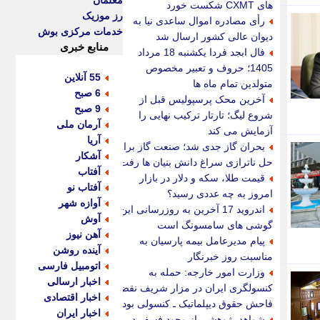
معلمان
های CXMT شکست خورد
رز موزیک
رأی مصادره اموال ساعدی نیا به
خدمات مرکزی بوش
دیوان عالی کشور ارسال شد
منابع خبری
فال ابجد فردا یکشنبه 18 مرداد
1405؛ حروف و تعبیر مخصوص
55 آنلاین
متولدین تمام ماه ها
6 صبح
آخرین محک پرسپولیس قبل از
9 صبح
شروع لیگ؛ تارتار ترکیب نهایی را
آرمان ملی
آزمایش می کند
آریا
بحران گاز جدی شد؛ صنعت گاز برای
آشکار
حل ناترازی سراغ دانش بنیان ها رفت
آفتاب
قیمت طلا، سکه و دلار در بازار
آفتاب نو
امروز به چه عددی رسید؟
آوازه شهر
اندروید 17 آخرین به روزرسانی این
آوش
گوشی های سامسونگ است
آهن نیوز
پیام مدیرعامل بیمه پارسیان به
آینده روشن
مناسبت روز خبرنگار
اتومبیل فارسی
وزارت امور خارجه: حمله به
اخبار ارسالی
کنسولگری ایران در مزار شریف نقض
اخبار اقتصادی
فاحش حقوق دیپلماتیک ـ کنسولی بود
اخبار ایران
شواهد پژوهشی از وجود فسفر در