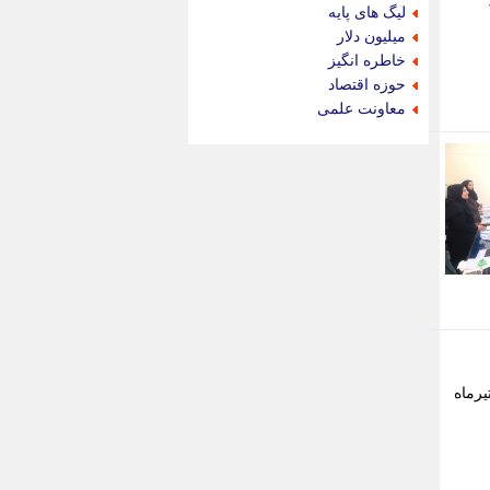
جام جم
لیگ های پایه
جدید پرس
میلیون دلار
جماران
خاطره انگیز
جوان ایرانی
حوزه اقتصاد
جهان مانا
معاونت علمی
جهان نگر
جهان نیوز
چطور
چمپیونات
چمدون
چه خبر
حادثه 24
حرف تو
حوادث پلاس
حوزه نیوز
خبر آنلاین
خبر جنوب
تمانی با تعرفه عوارض سال 1404 تا پایان تیرماه
خبر سیاسی
خبر گردون
خبر ورزشی
خبرجو