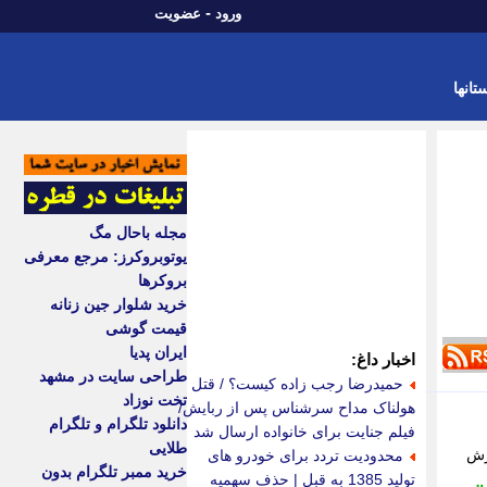
-
ورود
عضویت
تانها
مجله باحال مگ
یوتوبروکرز: مرجع معرفی
بروکرها
خرید شلوار جین زنانه
قیمت گوشی
ایران پدیا
اخبار داغ:
طراحی سایت در مشهد
حمیدرضا رجب زاده کیست؟ / قتل
تخت نوزاد
هولناک مداح سرشناس پس از ربایش/
دانلود تلگرام و تلگرام
فیلم جنایت برای خانواده ارسال شد
طلایی
رش
محدودیت تردد برای خودرو های
خرید ممبر تلگرام بدون
تولید 1385 به قبل | حذف سهمیه