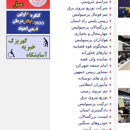
مراسم عروسی
اینتیتر
شرکت توزیع نیروی برق
ایونا نیوز
تیم فوتبال پرسپولیس
بازتاب آنلاین
رییس پلیس راه استان
باشگاه خبرنگاران
بزرگسالان پرسپولیس
باغستان نیوز
چهارمحال و بختیاری
بامبوک
هواداران پرسپولیس
ببین و بخون
سخنگوی قوه قضاییه
بدینسان
نیازهای فناورانه
بنکر
نماینده ولی فقیه
بیت ران
امام جمعه شهرکرد
پارس فوتبال
مشاور رییس جمهور
پارسینه
بازی های دوستانه
پارسینه پلاس
مأموران انتظامی
پاز آنلاین
تیم نیروی زمینی
پاس گل
توزیع نیروی برق
پانا
ترکیب پرسپولیس
پرتو نیوز
دادگستری استان
پرسون
لیست بزرگسالان
پنجره نیوز
خودروهای سنگین
پویامگ
پیش بینی آینده