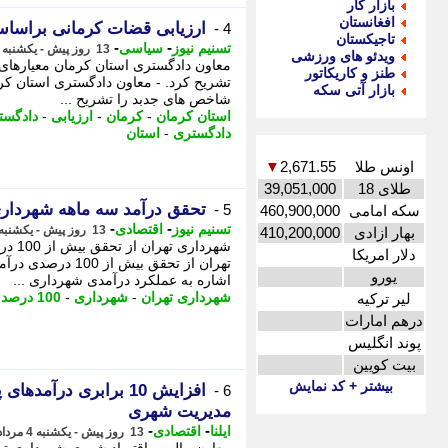
بازار کار
افغانستان
ارزیابی قضات کرمانی براس
4 -
تاجیکستان
-
-
تسنیم نیوز
سیاسی
13 روز پیش - یکشنبه 4 مرداد 1405، 12:45
ویدئو های ورزشی
معاون دادگستری استان کرمان معیارها
طنز و کاریکاتور
تشریح کرد. - معاون دادگستری استان ک
بازار آتی سکه
شاخص های جدبد را تشریح ...
استان کرمان
-
کرمان
-
ارزیابی
-
دادگست
دادگستری
-
استان
اونس طلا
2,671.55
▼
طلای 18
39,051,000
تحقق درآمد سه ماهه شهرداری تهران از 100
5 -
سکه امامی
460,900,000
-
-
تسنیم نیوز
اقتصادی
13 روز پیش - یکشنبه 4 مرداد 1405، 11:35
بهار ازادی
410,200,000
شهردا
دلار امریکا
تهران از تحقق بیش
یورو
اشاره به عملکرد درآمدی شهرداری ...
شهرداری تهران
-
شهرداری
-
100 درصد
-
لیر ترکیه
درهم امارات
پوند انگلیس
بیت کویین
بیشتر + کد نمایش
افزایش 10 برابری درآ
6 -
مدیریت شهری
-
-
ایلنا
اقتصادی
13 روز پیش - یکشنبه 4 مرداد 1405، 11:12