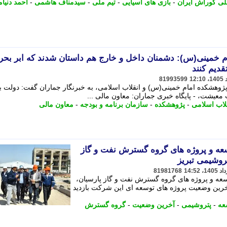
لی کوراش ایران
-
بازی های آسیایی
-
تیم ملی
-
سیدمناف هاشمی
-
احمد دنیام
 خمینی(س): دشمنان داخل و خارج هم داستان شدند که ابر بحر
دیم کنند
81993599
وهشکده امام خمینی(س) و انقلاب اسلامی، به خبرنگار جماران گفت: دولت بای
معیشت، - پایگاه خبری جماران: معاون مالی ...
لاب اسلامی
-
پژوهشکده
-
سازمان برنامه و بودجه
-
معاون مالی
وسعه و پروژه های گروه گسترش نفت و گاز
روشیمی تبریز
81981768
عه و پروژه های گروه گسترش نفت و گاز پارسیان،
آخرین وضعیت پروژه های توسعه ای این شرکت بازدید
عه
-
پتروشیمی
-
آخرین وضعیت
-
گروه گسترش