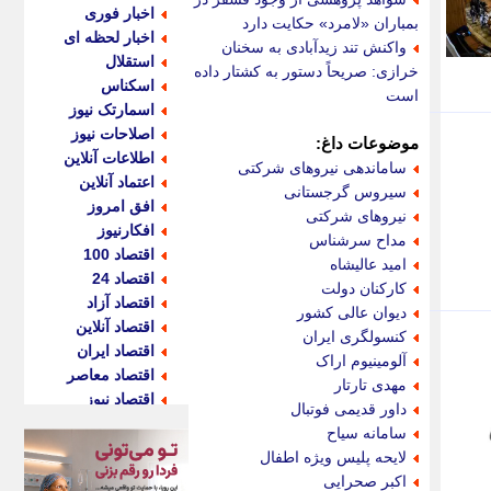
اخبار فوری
بمباران «لامرد» حکایت دارد
اخبار لحظه ای
واکنش تند زیدآبادی به سخنان
استقلال
خرازی: صریحاً دستور به کشتار داده
اسکناس
است
اسمارتک نیوز
اصلاحات نیوز
موضوعات داغ:
اطلاعات آنلاین
ساماندهی نیروهای شرکتی
اعتماد آنلاین
سیروس گرجستانی
افق امروز
نیروهای شرکتی
افکارنیوز
مداح سرشناس
اقتصاد 100
امید عالیشاه
اقتصاد 24
کارکنان دولت
اقتصاد آزاد
دیوان عالی کشور
اقتصاد آنلاین
کنسولگری ایران
اقتصاد ایران
آلومینیوم اراک
اقتصاد معاصر
مهدی تارتار
اقتصاد نیوز
داور قدیمی فوتبال
اکو ایران
سامانه سیاح
اکوفارس
لایحه پلیس ویژه اطفال
اکونگار
اکبر صحرایی