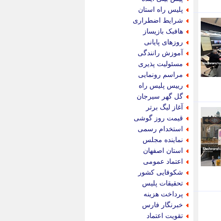
پویه آنلاین
پلیس راه استان
پیام نفت
شرایط اضطراری
تابناک
هافبک بازیساز
تازه نیوز
روزهای پایانی
تبیان
آموزش رانندگی
تجارت نیوز
مسئولیت پذیری
تحریریه
مراسم رونمایی
ترابر نیوز
رییس پلیس راه
ترفندباز
گل گهر سیرجان
تریبون اقتصاد
آغاز لیگ برتر
تسنیم نیوز
قیمت روز گوشی
تک ناک
استخدام رسمی
تکراتو
نماینده مجلس
توریسم آنلاین
استان اصفهان
تولید نیوز
اعتماد عمومی
تیتر فوری
شکوفایی کشور
تیکنا
تحقیقات پلیس
جاب ویژن
پرداخت هزینه
جار نیوز
خبرنگار فارس
جالبتر
تقویت اعتماد