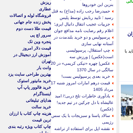
الی
ریزش
بنزین این خودروها
عطاری
حمیدرضا رجب زاده (مداح) به قتل
فروشگاه لوله و اتصالات
رسید ؛ تایید ربایش توسط پلیس
پخش زنده جام جهانی
جزییات عجیب انتقال دانیال ایری؛
قیمت طلا دست دوم
اعلام رقم رضایت نامه مدافع جوان
ان
سرور اچ پی
پرسپولیس و دو خرید بلندمدت در
پنجره وین تک
آستانه نهایی سازی
قیمت دلار امروز
چپ استقلال، پرسپولیسی
د با
آموزش ارز دیجیتال در
است(عکس) | ورزش سه
تهران
عکس| چهره «نیکی کریمی» در 20
وانت بار
سالگی در سال 1370
بهترین طراحی سایت یزد
خرید بعدی پرسپولیس بست!
خرید مانیتور استوک
قیمت درهم امارات امروز شنبه 17
خرید فالوور پاپ آپ
مرداد 1405
اینستاگرام
یادآوری خاطرات تلخ دربی؛/ امید
هدایای تبلیغاتی
عالیشاه با دل چرکین در تیم جدید!
خرید سالت
(عکس)
هزینه چاپ کتاب با ارزان
سالاد پاستا و سبزیجات با یک سس
ترین قیمت
رژیمی
چاپ کتاب ویژه رتبه بندی
نقشه اپل برای استفاده از تراشه