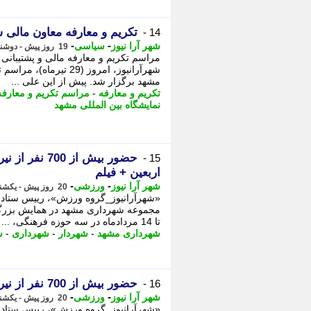
تکریم و معارفه معاون مالی شهرداری م
14 -
-
-
شهر آرا نیوز
سیاسی
19 روز پیش - دوشنبه 29 تیر 1405، 07:57
مراسم تکریم و معارفه مالی و پشتیبان
شهرآرانیوز، امروز (29 
مشهد برگزار شد. پیش از این علی ...
تکریم و معارفه
-
مراسم تکریم و معارفه
نمایشگاه بین المللی مشهد
حضور بیش از 
15 -
اربعین + فیلم
-
-
شهر آرا نیوز
ورزشی
20 روز پیش - یکشنبه 28 تیر 1405، 12:17
«شهرآرانیوز_گروه ورزش»، رییس ستاد 
تا 14 مردادماه در سه حوزه فرهنگی، ...
شهرداری مشهد
-
شهردار
-
شهرداری
-
ش
حضور بیش از 700 نفر از نیرو های شهرداری مشهد در همایش بزرگ اربعین
16 -
-
-
شهر آرا نیوز
ورزشی
20 روز پیش - یکشنبه 28 تیر 1405، 09:52
«شهرآرانیوز_گروه ورزش»، رییس ستاد 