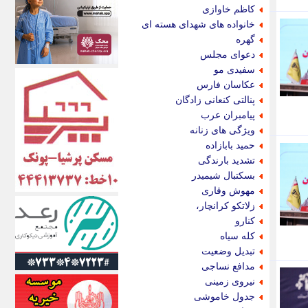
اکونیوز
کاظم خاوازی
الف
خانواده های شهدای هسته ای
انتشار آنلاین
گهره
اندیشه قرن
دعوای مجلس
اندیشه معاصر
سفیدی مو
اندیشه ها
عکاسان فارس
انرژی پرس
پنالتی کنعانی زادگان
ای استخدام
پیامبران عرب
ایتنا
ویژگی های زنانه
ایراف
حمید بابازاده
ایران آرت
تشدید بارندگی
ایران آنلاین
بسکتبال شیمیدر
ایران زندگی
مهوش وقاری
ایران فوری
زلاتکو کرانچار،
ایرانی روز
کنارو
ایرانیتال
کله سیاه
ایرنا
تبدیل وضعیت
ایسکانیوز
مدافع نساجی
ایسنا
نیروی زمینی
ایکنا
جدول خاموشی
ایلنا