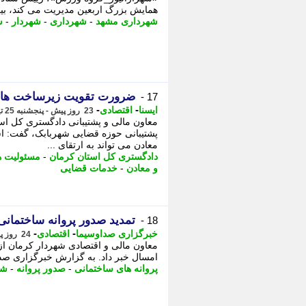
همایش بزرگ اربعین مدیریت می کند، بیش از 700 نفر است که تا 14 مردادماه در سه حوزه
شهرداری مشهد
-
شهرداری
-
شهردار
-
ش
ضرورت تقویت زیرساخت های 
17 -
-
-
ایسنا
اقتصادی
23 روز پیش - پنجشنبه 25 تیر 1405، 08:30
معاون مالی و پشتیبانی دادگستری کل اس
پشتیبانی حوزه قضایی شهربابک، گفت: اس
معادن می تواند به ارتقای ...
دادگستری کل استان کرمان
-
مسئولیت ه
و معادن
-
خدمات قضایی
تمدید صدور پروانه ساختمانی کرمان ب
18 -
-
-
خبرگزاری صداوسیما
اقتصادی
24 روز پیش - چهارشنبه 24 تیر 1405، 10:15
امسال خبر داد. به گزارش خبرگزاری صد
پروانه های ساختمانی
-
صدور پروانه
-
شه