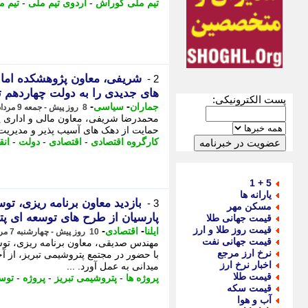
تیم ملی کوراش
-
اردوی تیم ملی
-
تیم م
شریفی، معاون پژوهشکده امام
2 -
های جدیدی را به دولت چهاردهم تق
پست الکترونیکی:
-
-
جماران
سیاسی
8 روز پیش - جمعه 9 مرداد 1405، 12:10
محمدرضا شریفی، معاون مالی و اداری پژ
حمایت از دهک های آسیب پذیر و مدیریت 
کارگروه اقتصادی
-
اقتصادی
-
دولت
-
انق
5 + 1
یارانه ها
بازدید معاون برنامه ریزی، ت
3 -
مسکن مهر
پارسیان از طرح های توسعه ای پت
قیمت جهانی طلا
قیمت روز طلا و ارز
-
-
ایلنا
اقتصادی
10 روز پیش - چهارشنبه 7 مرداد 1405، 14:52
قیمت جهانی نفت
مهندس صدیقی، معاون برنامه ریزی، توس
نرخ ارز مرجع
با حضور در مجتمع پتروشیمی تبریز، از 
اخبار نرخ ارز
میدانی به عمل آورد. ...
قیمت طلا
پروژه ها
-
پتروشیمی تبریز
-
پروژه
-
توس
قیمت سکه
آب و هوا