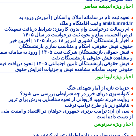
بار ویژه
اندیشه معاصر
حوه ثبت نام در سامانه املاک و اسکان | آموزش ورود به
amlak.mr و ثبت اقامتگاه و ملک
م رسالت درخواست وام بدون کارمزد؛ شرایط دریافت تسهیلات
ض الحسنه، مبلغ و نحوه ثبت درخواست در سال ۱۴۰۵
اخبار بازنشستگان کشوری امروز ۱۸ مرداد ۱۴۰۵ | آخرین خبر
وق، فیش حقوقی، احکام و متناسب سازی بازنشستگان
فیش حقوقی بازنشستگان شرکت نفت ۱۴۰۵ | ورود به سامانه سما
مشاهده فیش حقوقی بازنشستگان نفت
فیش حقوقی بازنشستگان تامین اجتماعی ۱۴۰۵ | نحوه دریافت فیش
وقی جدید، سامانه مشاهده فیش و جزئیات افزایش حقوق
بار ویژه
ایونا نیوز
زییات تازه از آمار شهدای جنگ
نوانسیون دریای خزر در چه شرایطی بررسی می شود؟
وایت فرزند شهید لاریجانی از نحوه شناسایی پدرش برای ترور
تانیاهو زیر بار طرح ترامپ نرفت
ی ان ان: ترامپ برتری جمهوری خواهان در اقتصاد و امنیت ملی را
 دست داده است
بار ویژه
سرنویس
یکر حمیدرضا رجب زاده اطراف تهران کشف شد