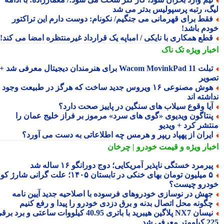
گ، رتبه پرسپولیس بدتر می شد
قط برای قهرمانی می جنگیم/ نکونام: دوست دارم این تراکتور
دم باشد!
طع همکاری با نایکی / امباپه یک قرارداد غیرمنتظره امضا می کند!
بار ویژه
تک ناک
تبلت Wacom MovinkPad 11 برای هنرمندان دیجیتال معرفی شد +
ویر
هوش مصنوعی ۱۶ ویروس جدید ساخت که هرگز در طبیعت وجود
شته اند
یا وقوع سیلاب های سنگین در پاییز صحت دارد؟
نتاگون ویدیوی «گوی های سرد» مرموز بر فراز خلیج عمان را
تشر کرد + ویدیو
یران از پهپاد ریپر و هرمس چه اطلاعاتی به دست می آورد؟
بار ویژه
و قیمت خودرو | چرخان
یرمرد خستگی ناپذیر آمریکایی؛ دوج دورانگو ۱۶ ساله شد
۵ میلیون تومان بهای خنکی در تابستان ۱۴۰۵؛ علت گرانی شارژ کولر
درو چیست؟
هش در نوسازی خودروهای فرسوده با اصلاحیه جدید آیین نامه
گونه محل اتصال بدنه و برق دزدی خودرو را پیدا و رفع کنیم
نیسان NX7 پلاگین هیبرید با باتری 40.95 کیلووات ساعتی و برد برقی
 معرفی شد