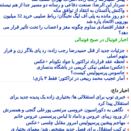
ردار ابن الرضا: صنعت دفاعی و رسانه دو مسیر جدا از هم نیستند
اکنش پاکستان به انتقاد از توافق مکه
دو روز مانده به پلی آف لیگ نخبگان/ رباط صلیبی خرید 32 میلیون
ویی الاتحاد پاره شد
شار اقتصادی مداوم چگونه مغز و اعصاب را تحت تأثیر قرار می
د؟
بار فوتبال در صبح فوتبالی
زئیات جدید از قتل حمیدرضا رجب زاده: رد پای بلاگر زن و فرار
هم اصلی
حظه عقد قرارداد تراکتور با جواد نکونام +عکس
عکس) سلفی نیکی کریمی در باشگاه بدنسازی
اسوس پرسپولیس کیست؟
مار عجیب محمد ربیعی در تراکتور؛ فقط ۳ بازی!
ار داغ:
بری توپ برای استقلالی ها/ بختیاری زاده یک پدیده جدید برای
قلال پیدا کرد
گاهی به دکوراسیون عروسی مرتضی پورعلی گنجی و همسرش
ز ورود زیبای عروس و داماد تا لباس پرنسسی عروس خانم
هاجم پیشین پرسپولیس امروز مقابل چلسی +عکس
رکیب استقلال برای فصل جدید مشخص شد/ معمای بختیاری