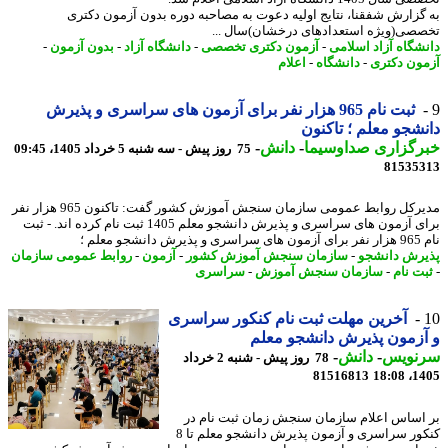
گزارش شفقنا، نتایج اولیه دعوت به مصاحبه دوره بدون آزمون دکتری
صی(ویژه استعدادهای درخشان)سال ...
شگاه آزاد اسلامی
-
آزمون دکتری تخصصی
-
دانشگاه آزاد
-
بدون آزمون
-
ون دکتری
-
دانشگاه
-
اعلام
ثبت نام 965 هزار نفر برای آزمون های سراسری و پذیرش
شجو معلم ؛ تاکنون
رگزاری صداوسیما
-
دانش
-
75 روز پیش - سه شنبه 5 خرداد 1405، 09:45
81535
مدیرکل روابط عمومی سازمان سنجش آموزش کشور گفت: تاکنون 965 هزار نفر
برای آزمون های سراسری و پذیرش دانشجو معلم 1405 ثبت نام کرده اند. - ثبت
جو معلم ؛
رش دانشجو
-
سازمان سنجش آموزش کشور
-
آزمون
-
روابط عمومی سازمان
ت نام
-
سازمان سنجش آموزش
-
سراسری
آخرین مهلت ثبت نام کنکور سراسری
زمون پذیرش دانشجو معلم
نویس
-
دانش
-
78 روز پیش - شنبه 2 خرداد
81516813
1405
اساس اعلام سازمان سنجش زمان ثبت نام در
کنکور سراسری و آزمون پذیرش دانشجو معلم تا 8