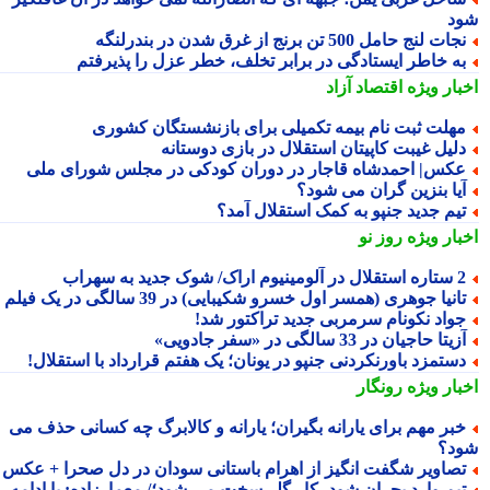
د
جات لنج حامل 500 تن برنج از غرق شدن در بندرلنگه
ه خاطر ایستادگی در برابر تخلف، خطر عزل را پذیرفتم
بار ویژه
اقتصاد آزاد
هلت ثبت نام بیمه تکمیلی برای بازنشستگان کشوری
لیل غیبت کاپیتان استقلال در بازی دوستانه
کس| احمدشاه قاجار در دوران کودکی در مجلس شورای ملی
یا بنزین گران می شود؟
یم جدید جنپو به کمک استقلال آمد؟
بار ویژه
روز نو
ال در آلومینیوم اراک/ شوک جدید به سهراب
انیا جوهری (همسر اول خسرو شکیبایی) در 39 سالگی در یک فیلم
واد نکونام سرمربی جدید تراکتور شد!
زیتا حاجیان در 33 سالگی در «سفر جادویی»
ستمزد باورنکردنی جنپو در یونان؛ یک هفتم قرارداد با استقلال!
بار ویژه
رونگار
بر مهم برای یارانه بگیران؛ یارانه و کالابرگ چه کسانی حذف می
د؟
صاویر شگفت انگیز از اهرام باستانی سودان در دل صحرا + عکس
یم وارد بحران شود، کار گلر سخت می شود؛/ معمارزاده: با ادامه