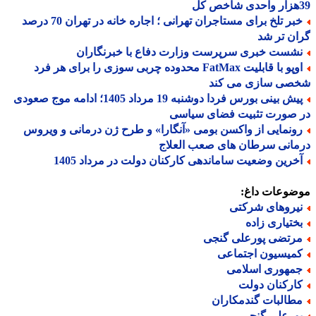
خبر تلخ برای مستاجران تهرانی ؛ اجاره خانه در تهران 70 درصد
ن تر شد
شست خبری سرپرست وزارت دفاع با خبرنگاران
اوپو با قابلیت FatMax محدوده چربی سوزی را برای هر فرد
صی سازی می کند
پیش بینی بورس فردا دوشنبه 19 مرداد 1405؛ ادامه موج صعودی
 صورت تثبیت فضای سیاسی
ونمایی از واکسن بومی «آنگارا» و طرح ژن درمانی و ویروس
انی سرطان های صعب العلاج
خرین وضعیت ساماندهی کارکنان دولت در مرداد 1405
ضوعات داغ:
یروهای شرکتی
ختیاری زاده
رتضی پورعلی گنجی
میسیون اجتماعی
مهوری اسلامی
ارکنان دولت
طالبات گندمکاران
ورعلی گنجی