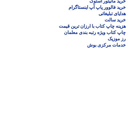
د مانیتور استوک
د فالوور پاپ آپ اینستاگرام
یای تبلیغاتی
ید سالت
نه چاپ کتاب با ارزان ترین قیمت
 کتاب ویژه رتبه بندی معلمان
موزیک
مات مرکزی بوش