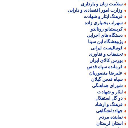
لامت زنان و بارداری
زارت امور اقتصادی و دارایی
رهنگ ایثار و شهادت
هراب بختیاری زاده
ریستیانو رونالدو
ستگاه های اجرایی
ژوهشگاه ابن سینا
وتبالیست ایرانی
حقیقات و فناوری
ورس کالای ایران
رمانده سپاه قدس
لیرضا منصوریان
پاه قدس گیلان
ورای هماهنگی
یثار و شهادت
و گل استقلال
رهنگ و ارشاد
هاددانشگاهی
ماینده مردم
ستان لرستان