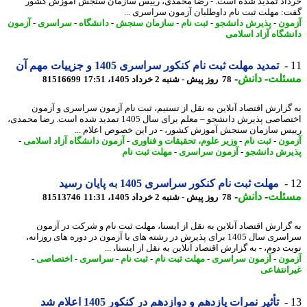
اد تمدید شده است. - رضا محمدی، رییس سازمان سنجش آموزش کشور
: مهلت ثبت نام داوطلبان آزمون سراسری ...
ون
-
پذیرش دانشجو
-
ثبت نام
-
سازمان سنجش
-
دانشگاه
-
سراسری
-
آزمون
شگاه آزاد اسلامی
تمدید مهلت ثبت نام کنکور سراسری 1405 و جزییات مهم آن
ئلت
-
دانش
-
78 روز پیش - شنبه 2 خرداد 1405، 17:51
81516699
گزارش اقتصاد آنلاین به نقل از تسنیم، ثبت نام آزمون سراسری و آزمون
اختصاصی پذیرش دانشجو – معلم برای سال 1405 تمدید شده است. رضا محمدی،
س سازمان سنجش آموزش کشور، - در این خصوص اعلام ...
ون
-
ثبت نام
-
وزیر علوم، تحقیقات و فناوری
-
آزمون دانشگاه آزاد اسلامی
-
رش دانشجو
-
آزمون سراسری
-
مهلت ثبت نام
مهلت ثبت نام کنکور سراسری 1405 به پایان رسید
ئلت
-
دانش
-
78 روز پیش - شنبه 2 خرداد 1405، 11:31
81513746
گزارش اقتصاد آنلاین به نقل از ایسنا، مهلت ثبت نام و شرکت در آزمون
سراسری سال 1405 برای پذیرش در رشته های با آزمون در دوره های روزانه،
 دوم، - به گزارش اقتصاد آنلاین به نقل از ایسنا، ...
ون
-
آزمون سراسری
-
مهلت ثبت نام
-
ثبت نام
-
سراسری
-
اختصاصی
-
انتفاعی
تأثیر نمرات یازدهم و دوازدهم در کنکور 1405 اعلام شد