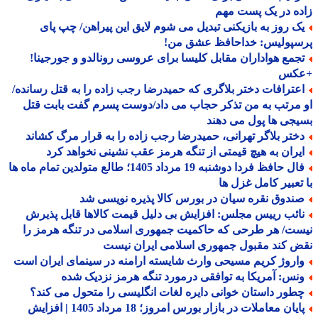
ه در یک پست مهم
ک روز به بازیکنی تبدیل می شوم لایق این پیراهن/ چپ پای
سپولیس: خداحافظ عشق من!
جمع هواداران مقابل کلیسا برای عروسی رونالدو و جورجینا!
کس
عترافات دختر بلاگری که حمیدرضا رجب زاده را به قتل رسانده/
مرتب به من تذکر حجاب می داد/دوست پسرم گفت بابت قتل
جی ها پول می دهند
ختر بلاگر تهرانی، حمیدرضا رجب زاده را به قرار مرگ کشاند
یران به هیچ قیمتی از تنگه هرمز عقب نشینی نخواهد کرد
فال حافظ فردا دوشنبه 19 مرداد 1405؛ طالع متولدین تمام ماه ها
تعبیر کامل غزل ها
ندوق نقره سیان در بورس کالا پذیره نویسی شد
ائب رییس مجلس: افزایش بی دلیل قیمت کالاها قابل پذیرش
ت/ هر طرحی که حاکمیت جمهوری اسلامی در تنگه هرمز را
 کند مقبول جمهوری اسلامی ایران نیست
اروژ کریم مسیحی وارث شایسته ارامنه در سینمای ایران است
نس: آمریکا به توافقی درمورد تنگه هرمز نزدیک شده
طور داستان خوانی دایره لغات انگلیسی را متحول می کند؟
پایان معاملات در بازار بورس امروز؛ 18 مرداد 1405 | افزایش