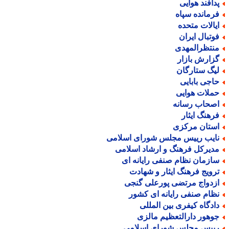
دافند هوایی
رمانده سپاه
یالات متحده
وتبال ایران
نتظرالمهدی
زارش بازار
یگ ستارگان
اجی بابایی
ملات هوایی
صحاب رسانه
رهنگ ایثار
ستان مرکزی
ایب رییس مجلس شورای اسلامی
دیرکل فرهنگ و ارشاد اسلامی
ازمان نظام صنفی رایانه ای
رویج فرهنگ ایثار و شهادت
زدواج مرتضی پورعلی گنجی
ظام صنفی رایانه ای کشور
ادگاه کیفری بین المللی
وهور دارالتعظیم مالزی
ییس مجلس شورای اسلامی