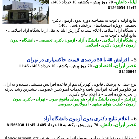
ا
-
دانش
-
70 روز پیش - یکشنبه 10 خرداد 1405،
81566054
11
یج اولیه دعوت به مصاحبه دوره بدون آزمون دکتری
تخصصی (ویژه استعدادهای درخشان)سال 1405
شگاه آزاد اسلامی اعلام شد. به گزارش ایلنا به نقل از دانشگاه آزاد اسلامی، -
ج اولیه دعوت به ...
شگاه آزاد اسلامی
-
دانشگاه آزاد
-
آزمون دکتری تخصصی
-
دانشگاه
-
بدون
ون
-
آزمون دکتری
-
اسلامی
افزایش 40 تا 50 درصدی قیمت خاکسپاری در تهران
 ایران
-
اقتصادی
-
70 روز پیش - یکشنبه 10 خرداد 1405، 11:45
81566
 حمل به پزشکی قانونی کهریزک هم از قاعده افزایش مستثنی نشده و به ازای
کیلومتر اضافه افزایش یافته و خدمات آمبولانس خصوصی بیشترین رشد تعرفه
ه کرده است. - 2 اعلام نتایج دکتری ...
ایش
-
آزمون دانشگاه آزاد
-
هواپیمای مافوق صوت
-
تهران
-
دکتری بدون
ون
-
کیفیت هوای مشهد
-
آمبولانس خصوصی
اعلام نتایج دکتری بدون آزمون دانشگاه آزاد
 ایران
-
دانش
-
70 روز پیش - یکشنبه 10 خرداد 1405، 11:45
81566038
داوطلبان می توانند با مراجعه به سامانه این مرکز به نشانی www. azmoon. org از