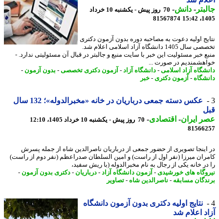
بتر
-
دانش
-
70 روز پیش - یکشنبه 10 خرداد
81567874
1405
یج اولیه دعوت به مصاحبه دوره بدون آزمون دکتری
تخصصی سال 1405 دانشگاه آزاد اسلامی اعلام شد.
ع خبر مسئولیت این خبر با سایت منبع و جالبتر در قبال آن مسئولیتی ندارد. -
هشمندیم در صورت ...
شگاه آزاد اسلامی
-
دانشگاه آزاد
-
آزمون دکتری تخصصی
-
بدون آزمون
-
شگاه
-
آزمون دکتری
-
خبر
عکس دسته جمعی درباریان در خانه «مخبرالدوله»؛ 132 سال
ل
 ایران
-
اقتصادی
-
70 روز پیش - یکشنبه 10 خرداد 1405، 12:10
81566
اینجا تصویری از حضور جمعی از درباریان ناصرالدین شاه از جمله پسرش
ران میرزا (نفر اول از راست) و امین السلطان صدراعظم (نفر دوم از راست)
در خانه یکی از رجال به نام مخبرالدوله (با ریش سفید،
وگاه های خورشیدی
-
آزمون دانشگاه آزاد
-
درباریان
-
دکتری بدون آزمون
-
دگان مسابقه
-
ناصرالدین شاه
-
تصاویر
نتایج اولیه دکتری بدون آزمون دانشگاه
د اعلام شد