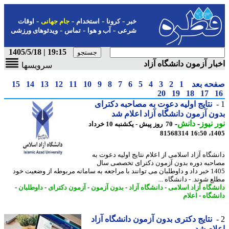
-
-
-
-
خبر
کرونا
استخدام
جام جهانی
اوقات
-
-
-
شرعی
آب و هوا
تماس
ویدئوهای ورزشی
19:15 | 1405/5/18
ار آزمون دانشگاه آزاد
سرویسها
حه بعد
1
2
3
4
5
6
7
8
9
10
11
12
13
14
15
20
19
18
17
نتایج اولیه دعوت به مصاحبه دکترای
ن آزمون دانشگاه آزاد اعلام شد
 نیوز
-
دانش
-
70 روز پیش - یکشنبه 10 خرداد
81568314
1405
شگاه آزاد اسلامی از اعلام نتایج اولیه دعوت به
حبه دوره بدون آزمون دکترای تخصصی سال
1405 خبر داد و داوطلبان می توانند با مراجعه به سامانه مربوطه از وضعیت خود
ع شوند. - دانشگاه ...
شگاه آزاد اسلامی
-
دانشگاه آزاد
-
بدون آزمون
-
آزمون دکترای
-
داوطلبان
-
شگاه
-
اعلام
نتایج دکتری بدون آزمون دانشگاه آزاد
ام شد