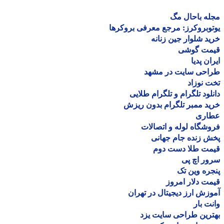
ه باحال مگ
وبروکرز: مرجع معرفی بروکرها
د شلوار جین زنانه
مت گوشی
ان پدیا
احی سایت در مشهد
 نوزاد
لود تلگرام و تلگرام طلایی
د ممبر تلگرام بدون ریزش
اری
شگاه لوله و اتصالات
 زنده جام جهانی
مت طلا دست دوم
ر اچ پی
ره وین تک
ت دلار امروز
زش ارز دیجیتال در تهران
ت بار
رین طراحی سایت یزد