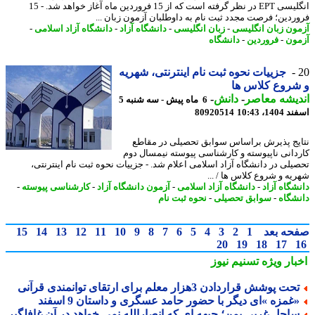
انگلیسی EPT در نظر گرفته است که از 15 فروردین ماه آغاز خواهد شد. - 15
ردین؛ فرصت مجدد ثبت نام به داوطلبان آزمون زبان ...
ون زبان انگلیسی
-
زبان انگلیسی
-
دانشگاه آزاد
-
دانشگاه آزاد اسلامی
-
ون
-
فروردین
-
دانشگاه
جزییات نحوه ثبت نام اینترنتی، شهریه
روع کلاس ها
یشه معاصر
-
دانش
-
6 ماه پیش - سه شنبه 5
14، 10:43
80920514
یج پذیرش براساس سوابق تحصیلی در مقاطع
دانی ناپیوسته و کارشناسی پیوسته نیمسال دوم
یلی در دانشگاه آزاد اسلامی اعلام شد. - جزییات نحوه ثبت نام اینترنتی،
یه و شروع کلاس ها / ...
شگاه آزاد
-
دانشگاه آزاد اسلامی
-
آزمون دانشگاه آزاد
-
کارشناسی پیوسته
-
شگاه
-
سوابق تحصیلی
-
نحوه ثبت نام
حه بعد
1
2
3
4
5
6
7
8
9
10
11
12
13
14
15
20
19
18
17
بار ویژه
تسنیم نیوز
حت پوشش قراردادن 3هزار معلم برای ارتقای توانمندی قرآنی
غمزه »ای دیگر با حضور حامد عسگری و داستان 9 اسفند
احل غربی یمن؛ جبهه ای که انصارالله نمی خواهد در آن غافلگیر