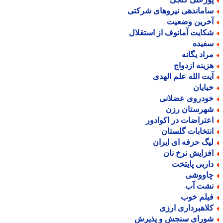
اماندهی نیروهای شرکتی
خرین وضعیت
کایت آمانوف از استقلال
فیده
راد یگانه
زینه ازدواج
یت الله علم الهدی
یایان
ودروی عضلانی
هرستان رزن
عتراضات در اکوادور
نتخابات گلستان
یگ حرفه ای ایران
فزایش نرخ نان
اربی پایتخت
اووشی
شت آب
یلم خوب
لاهبرداری ارزی
ورای سنجش و پذیرش