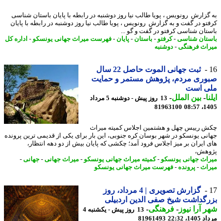
گزارش رونویس ، پویا طالب نیا روز دوشنبه در رابطه با پایان باستان شناسی
تو در گفت و به گزارش رونویس ، پویا طالب نیا روز دوشنبه در رابطه با پایان
تان شناسی کرفتو در گفت و گو ...
تان شناسی
-
کرفتو
-
باستان
-
پایان
-
فهرست میراث جهانی یونسکو
-
اداره کل
اث فرهنگی
-
دوشنبه
ثبت جهانی الموت حاصل 22 سال
وری مردم، پژوهش مستمر و حمایت
ی است
ا
-
بین الملل
-
13 روز پیش - دوشنبه 5 مرداد
81963100
1405
 رییس چهل و هشتمین اجلاس کمیته میراث
نی یونسکو در شهر بوسان کره جنوبی، این بار برای یکی از قدیمی ترین پرونده
 ایران بر میز اجلاس فرود آمد؛ چکشی که پایان بیش از دو دهه انتظار،
هش،
اث جهانی یونسکو
-
کمیته میراث جهانی یونسکو
-
میراث جهانی
-
جهانی
-
اث
-
پرونده
-
فهرست میراث جهانی یونسکو
گزارش تصویری | 4 مرداد، روز
گداشت شیخ صفی الدین اردبیلی
 آرا نیوز
-
فرهنگی
-
13 روز پیش - یکشنبه 4
1، 22:32
81961493