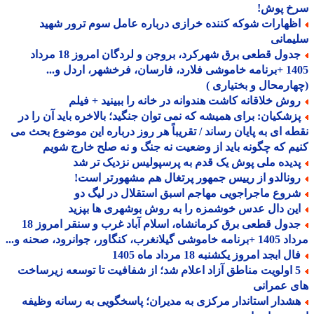
خ پوش!
ظهارات شوکه کننده خرازی درباره عامل سوم ترور شهید
مانی
جدول قطعی برق شهرکرد، بروجن و لردگان امروز 18 مرداد
1405 +برنامه خاموشی فلارد، فارسان، فرخشهر، اردل و...
ارمحال و بختیاری )
وش خلاقانه کاشت هندوانه در خانه را ببینید + فیلم
زشکیان: برای همیشه که نمی توان جنگید؛ بالاخره باید آن را در
ه ای به پایان رساند / تقریباً هر روز درباره این موضوع بحث می
م که چگونه باید از وضعیت نه جنگ و نه صلح خارج شویم
دیده ملی پوش یک قدم به پرسپولیس نزدیک تر شد
ونالدو از رییس جمهور پرتغال هم مشهورتر است!
روع ماجراجویی مهاجم اسبق استقلال در لیگ دو
ین دال عدس خوشمزه را به روش بوشهری ها بپزید
جدول قطعی برق کرمانشاه، اسلام آباد غرب و سنقر امروز 18
 گیلانغرب، کنگاور، جوانرود، صحنه و...
ل ابجد امروز یکشنبه 18 مرداد ماه 1405
5 اولویت مناطق آزاد اعلام شد؛ از شفافیت تا توسعه زیرساخت
 عمرانی
شدار استاندار مرکزی به مدیران؛ پاسخگویی به رسانه وظیفه