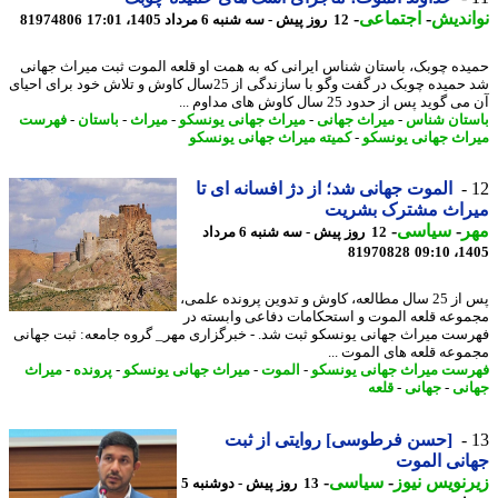
ندیش
-
اجتماعی
-
12 روز پیش - سه شنبه 6 مرداد 1405، 17:01
81974806
ده چوبک، باستان شناس ایرانی که به همت او قلعه الموت ثبت میراث جهانی
شد حمیده چوبک در گفت وگو با سازندگی از 25سال کاوش و تلاش خود برای احیای
گوید پس از حدود 25 سال کاوش های مداوم ...
تان شناس
-
میراث جهانی
-
میراث جهانی یونسکو
-
میراث
-
باستان
-
فهرست
اث جهانی یونسکو
-
کمیته میراث جهانی یونسکو
الموت جهانی شد؛ از دژ افسانه ای تا
راث مشترک بشریت
ر
-
سیاسی
-
12 روز پیش - سه شنبه 6 مرداد
81970828
1405
پس از 25 سال مطالعه، کاوش و تدوین پرونده علمی،
وعه قلعه الموت و استحکامات دفاعی وابسته در
ست میراث جهانی یونسکو ثبت شد. - خبرگزاری مهر_ گروه جامعه: ثبت جهانی
وعه قلعه های الموت ...
ست میراث جهانی یونسکو
-
الموت
-
میراث جهانی یونسکو
-
پرونده
-
میراث
نی
-
جهانی
-
قلعه
[حسن فرطوسی] روایتی از ثبت
نی الموت
نویس نیوز
-
سیاسی
-
13 روز پیش - دوشنبه 5