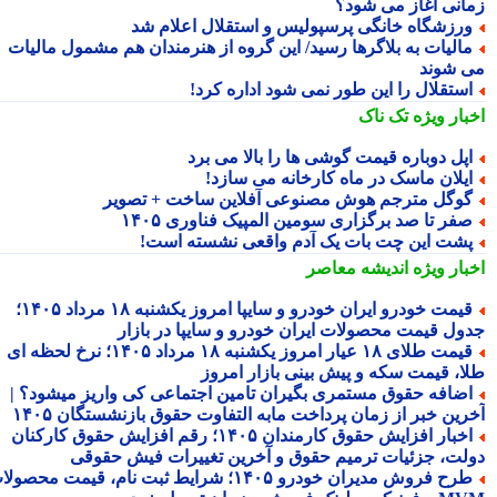
انی آغاز می شود؟
رزشگاه خانگی پرسپولیس و استقلال اعلام شد
الیات به بلاگرها رسید/ این گروه از هنرمندان هم مشمول مالیات
 شوند
ستقلال را این طور نمی شود اداره کرد!
بار ویژه
تک ناک
پل دوباره قیمت گوشی ها را بالا می برد
یلان ماسک در ماه کارخانه می سازد!
وگل مترجم هوش مصنوعی آفلاین ساخت + تصویر
فر تا صد برگزاری سومین المپیک فناوری ۱۴۰۵
شت این چت بات یک آدم واقعی نشسته است!
بار ویژه
اندیشه معاصر
قیمت خودرو ایران خودرو و سایپا امروز یکشنبه ۱۸ مرداد ۱۴۰۵؛
ول قیمت محصولات ایران خودرو و سایپا در بازار
قیمت طلای ۱۸ عیار امروز یکشنبه ۱۸ مرداد ۱۴۰۵؛ نرخ لحظه ای
ا، قیمت سکه و پیش بینی بازار امروز
ضافه حقوق مستمری بگیران تامین اجتماعی کی واریز میشود؟ |
رین خبر از زمان پرداخت مابه التفاوت حقوق بازنشستگان ۱۴۰۵
اخبار افزایش حقوق کارمندان ۱۴۰۵؛ رقم افزایش حقوق کارکنان
لت، جزئیات ترمیم حقوق و آخرین تغییرات فیش حقوقی
طرح فروش مدیران خودرو ۱۴۰۵؛ شرایط ثبت نام، قیمت محصولات