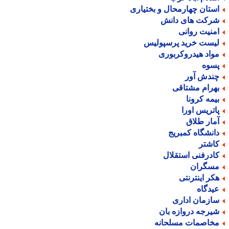
ستان چهارمحال و بختیاری
رکت های دانش
منیت روانی
یست خرید پرسپولیس
واد هیدروکربوری
سوه
ندش آور
هرام مشتاقی
یمه کرونا
اتریس اورا
مار طلاق
انشگاه کمبریج
اشتر
ادرفنی استقلال
سگران
کر اینترنتی
یدگاه
ازمان اداری
یرجه دروازه بان
خاصمات مسلحانه