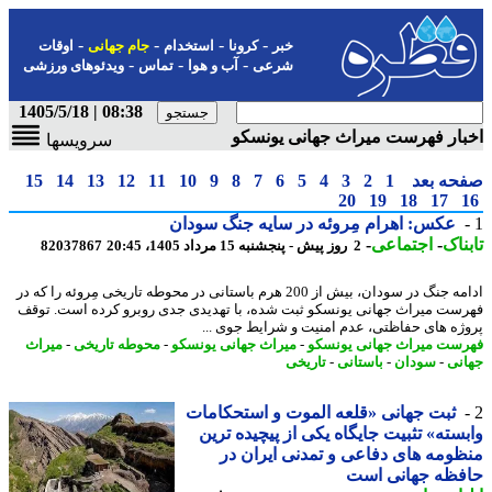
-
-
-
-
خبر
کرونا
استخدام
جام جهانی
اوقات
-
-
-
شرعی
آب و هوا
تماس
ویدئوهای ورزشی
08:38 | 1405/5/18
ار فهرست میراث جهانی یونسکو
سرویسها
حه بعد
1
2
3
4
5
6
7
8
9
10
11
12
13
14
15
20
19
18
17
عکس: اهرام مِروئه در سایه جنگ سودان
ناک
-
اجتماعی
-
2 روز پیش - پنجشنبه 15 مرداد 1405، 20:45
82037867
ادامه جنگ در سودان، بیش از 200 هرم باستانی در محوطه تاریخی مِروئه را که در
ست میراث جهانی یونسکو ثبت شده، با تهدیدی جدی روبرو کرده است. توقف
ژه های حفاظتی، عدم امنیت و شرایط جوی ...
ست میراث جهانی یونسکو
-
میراث جهانی یونسکو
-
محوطه تاریخی
-
میراث
نی
-
سودان
-
باستانی
-
تاریخی
ثبت جهانی «قلعه الموت و استحکامات
سته» تثبیت جایگاه یکی از پیچیده ترین
ومه های دفاعی و تمدنی ایران در
فظه جهانی است