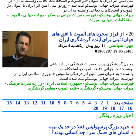
امین اثر ایران با عنوان «دژ الموت و استحکامات دفاعی وابسته به آن» در
ست میراث جهانی یونسکو ثبت شد. - روزنو :سی امین اثر ایران با عنوان دژ
وت و استحکامات دفاعی وابسته به آن در ...
اث جهانی یونسکو
-
فهرست میراث جهانی یونسکو
-
میراث جهانی
-
الموت
-
حکامات
-
جهانی
-
میراث
از فراز صخره های الموت تا افق های
ن؛ ثبتی برای آینده گردشگری ایران
ر
-
سیاسی
-
14 روز پیش - یکشنبه 4 مرداد
81960287
1405
ون گردشگری وزارت میراث فرهنگی در یادداشتی
ت: ثبت جهانی «قلعه الموت و استحکامات
سته» به عنوان سی امین اثر فرهنگی ملموس جمهوری اسلامی ایران در
ست میراث جهانی یونسکو ثبت شده است.
ست میراث جهانی یونسکو
-
جمهوری اسلامی ایران
-
وزارت میراث فرهنگی
-
اث جهانی یونسکو
-
گردشگری
-
قلعه الموت
-
معاون گردشگری
حه بعد
1
2
3
4
5
6
7
8
9
10
11
12
13
14
15
20
19
18
17
بار ویژه
رونگار
رید بزرگ پرسپولیس فعلا در حد یک نیمه
نسان های «سگ سر» چه کسانی بودند؟