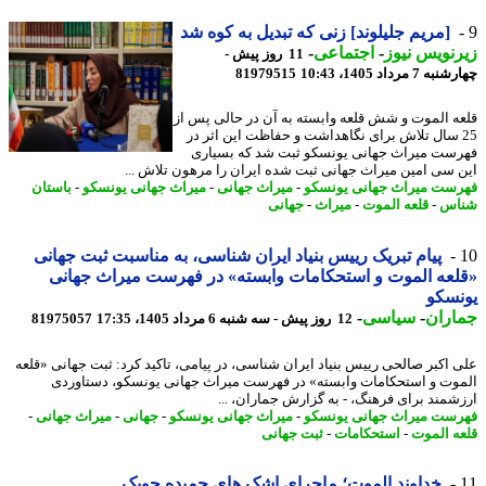
[مریم جلیلوند] زنی که تبدیل به کوه شد
نویس نیوز
-
اجتماعی
-
11 روز پیش -
7 مرداد 1405، 10:43
81979515
ه الموت و شش قلعه وابسته به آن در حالی پس از
2 سال تلاش برای نگاهداشت و حفاظت این اثر در
ست میراث جهانی یونسکو ثبت شد که بسیاری
 سی امین میراث جهانی ثبت شده ایران را مرهون تلاش ...
ست میراث جهانی یونسکو
-
میراث جهانی
-
میراث جهانی یونسکو
-
باستان
اس
-
قلعه الموت
-
میراث
-
جهانی
پیام تبریک رییس بنیاد ایران شناسی، به مناسبت ثبت جهانی
عه الموت و استحکامات وابسته» در فهرست میراث جهانی
سکو
اران
-
سیاسی
-
12 روز پیش - سه شنبه 6 مرداد 1405، 17:35
81975057
 اکبر صالحی رییس بنیاد ایران شناسی، در پیامی، تاکید کرد: ثبت جهانی «قلعه
وت و استحکامات وابسته» در فهرست میراث جهانی یونسکو، دستاوردی
شمند برای فرهنگ، - به گزارش جماران، ...
ست میراث جهانی یونسکو
-
میراث جهانی یونسکو
-
جهانی
-
میراث جهانی
-
ه الموت
-
استحکامات
-
ثبت جهانی
خداوند الموت؛ ماجرای اشک های حمیده چوبک