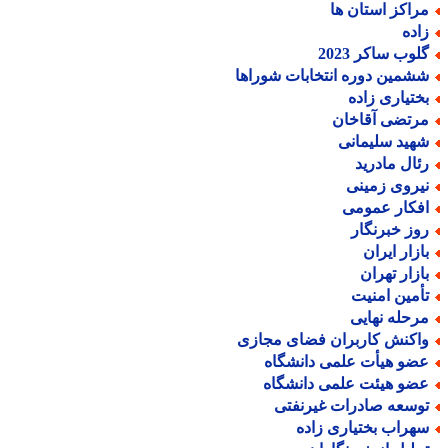
راکز استان ها
اده
لوب ساکر 2023
شمین دوره انتخابات شوراها
ختیاری زاده
رتضی آقاخان
هید سلیمانی
ئال مادرید
یروی زمینی
فکار عمومی
وز خبرنگار
ازار ایران
ازار تهران
أمین امنیت
رحله نهایی
اکنش کاربران فضای مجازی
ضو هیأت علمی دانشگاه
ضو هیئت علمی دانشگاه
وسعه صادرات غیرنفتی
هراب بختیاری زاده