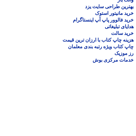
رین طراحی سایت یزد
د مانیتور استوک
د فالوور پاپ آپ اینستاگرام
یای تبلیغاتی
ید سالت
نه چاپ کتاب با ارزان ترین قیمت
 کتاب ویژه رتبه بندی معلمان
موزیک
مات مرکزی بوش