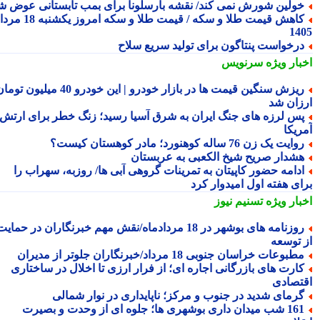
ولین شورش نمی کند/ نقشه بارسلونا برای بمب تابستانی عوض شد
کاهش قیمت طلا و سکه / قیمت طلا و سکه امروز یکشنبه 18 مرداد
14
رخواست پنتاگون برای تولید سریع سلاح
بار ویژه
سرنویس
ریزش سنگین قیمت ها در بازار خودرو | این خودرو 40 میلیون تومان
زان شد
س لرزه های جنگ ایران به شرق آسیا رسید؛ زنگ خطر برای ارتش
ریکا
ایت یک زن 76 ساله کوهنورد؛ مادر کوهستان کیست؟
شدار صریح شیخ الکعبی به عربستان
دامه حضور کاپیتان به تمرینات گروهی آبی ها/ روزبه، سهراب را
ای هفته اول امیدوار کرد
بار ویژه
تسنیم نیوز
روزنامه های بوشهر در 18 مردادماه/نقش مهم خبرنگاران در حمایت
 توسعه
طبوعات خراسان جنوبی 18 مرداد/خبرنگاران جلوتر از مدیران
ارت های بازرگانی اجاره ای؛ از فرار ارزی تا اخلال در ساختاری
تصادی
رمای شدید در جنوب و مرکز؛ ناپایداری در نوار شمالی
161 شب میدان داری بوشهری ها؛ جلوه ای از وحدت و بصیرت