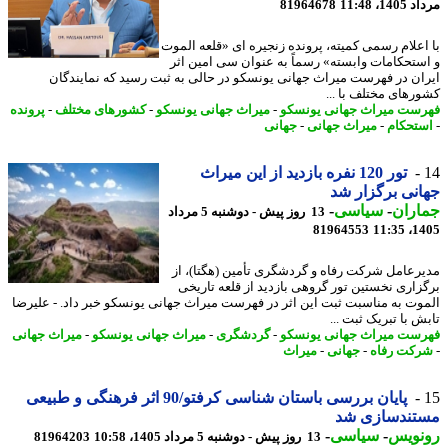
1، 11:48
81964678
اعلام رسمی کمیته، پرونده زنجیره ای «قلعه الموت
ستحکامات وابسته» رسماً به عنوان سی امین اثر
ان در فهرست میراث جهانی یونسکو در حالی به ثبت رسید که نمایندگان
رهای مختلف با ...
ست میراث جهانی یونسکو
-
میراث جهانی یونسکو
-
کشورهای مختلف
-
پرونده
تحکام
-
میراث جهانی
-
جهانی
تور 120 نفره بازدید از این میراث
نی برگزار شد
اران
-
سیاسی
-
13 روز پیش - دوشنبه 5 مرداد
81964553
1405
رعامل شرکت رفاه و گردشگری تأمین (هگتا)، از
زاری نخستین تور گروهی بازدید از قلعه تاریخی
وت به مناسبت ثبت این اثر در فهرست میراث جهانی یونسکو خبر داد. - علیرضا
 با تبریک ثبت ...
ست میراث جهانی یونسکو
-
گردشگری
-
میراث جهانی یونسکو
-
میراث جهانی
کت رفاه
-
جهانی
-
میراث
پایان بررسی باستان شناسی کرفتو/90 اثر فرهنگی و طبیعی
تندسازی شد
نویس
-
سیاسی
-
13 روز پیش - دوشنبه 5 مرداد 1405، 10:58
81964203