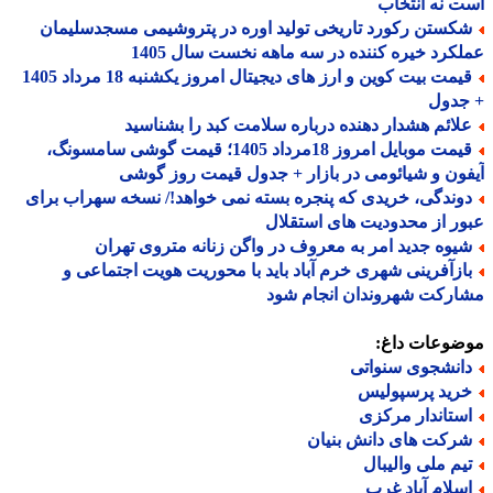
 نه انتخاب
کستن رکورد تاریخی تولید اوره در پتروشیمی مسجدسلیمان
کرد خیره کننده در سه ماهه نخست سال 1405
قیمت بیت کوین و ارز های دیجیتال امروز یکشنبه 18 مرداد 1405
جدول
لائم هشدار دهنده درباره سلامت کبد را بشناسید
قیمت موبایل امروز 18مرداد 1405؛ قیمت گوشی سامسونگ،
ون و شیائومی در بازار + جدول قیمت روز گوشی
وندگی، خریدی که پنجره بسته نمی خواهد!/ نسخه سهراب برای
ر از محدودیت های استقلال
یوه جدید امر به معروف در واگن زنانه متروی تهران
ازآفرینی شهری خرم آباد باید با محوریت هویت اجتماعی و
رکت شهروندان انجام شود
ضوعات داغ:
انشجوی سنواتی
رید پرسپولیس
ستاندار مرکزی
رکت های دانش بنیان
یم ملی والیبال
سلام آباد غرب