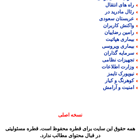
اه های انتقال
ئال مادرید در
ربستان سعودی
اکنش کاربران
امین رضاییان
یماری هپاتیت
یماری ویروسی
رمایه گذاران
جهیزات نظامی
زارت اطلاعات
یویورک تایمز
وهرنگ و کیار
منیت و آرامش
نسخه اصلی
مه حقوق این سایت برای قطره محفوظ است. قطره مسئولیتی
در قبال محتوای مطالب ندارد.