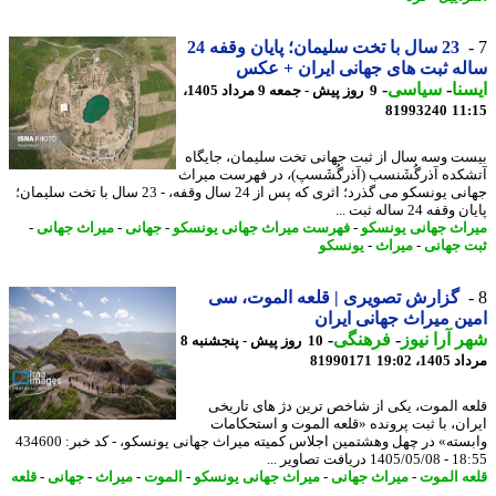
23 سال با تخت سلیمان؛ پایان وقفه 24
ه ثبت های جهانی ایران + عکس
نا
-
سیاسی
-
9 روز پیش - جمعه 9 مرداد 1405،
81993240
11
ت وسه سال از ثبت جهانی تخت سلیمان، جایگاه
کده آذرگُشَنسب (آذرگُشَسپ)، در فهرست میراث
جهانی یونسکو می گذرد؛ اثری که پس از 24 سال وقفه، - 23 سال با تخت سلیمان؛
فه 24 ساله ثبت ...
اث جهانی یونسکو
-
فهرست میراث جهانی یونسکو
-
جهانی
-
میراث جهانی
-
 جهانی
-
میراث
-
یونسکو
گزارش تصویری | قلعه الموت، سی
ن میراث جهانی ایران
 آرا نیوز
-
فرهنگی
-
10 روز پیش - پنجشنبه 8
1، 19:02
81990171
ه الموت، یکی از شاخص ترین دژ های تاریخی
ان، با ثبت پرونده «قلعه الموت و استحکامات
وابسته» در چهل وهشتمین اجلاس کمیته میراث جهانی یونسکو، - کد خبر: 434600
 دریافت تصاویر ...
ه الموت
-
میراث جهانی
-
میراث جهانی یونسکو
-
الموت
-
میراث
-
جهانی
-
قلعه