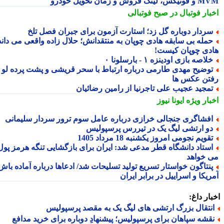
 لینک فروش و زمان تحویل خودرو
بار فوتبال در صبح فوتبالی
ردار دوباره گل زد؛ استارت آزمون برای جبران فصل تلخ
مله بی سابقه هادی چوپان به منتقدانش؛ حلال زاده واقعی می داند
دی چوپان کیست!
لاصه بازی اودینزه ۱ - بارسلونا ۰
وضیح مهدی طارمی درباره ارتباط با سحر قریشی و پشت پرده لو
تن عکس ها
مجید عجیب علی تاجرنیا از رامین رضائیان
بار ویژه
ایونا نیوز
فشاگری جنجالی خرازی درباره عامل سوم ترور سردار سلیمانی
و ارتشی لیگ یک در تیررس پرسپولیس
قویم نجومی امروز یکشنبه 18 مرداد 1405
ستاد دانشگاه قطر مدعی شد: ایران برای بازگشایی تنگه هرمز پول
 خواهد
نتاگون خواستار تسریع تولید تسلیحات شد/ ادعاها درباره آماده باش
یکا و اسراییل در برابر ایران
ار داغ:
نتقال بزرگ ارتشی های لیگ یک به مقصد پرسپولیس
قشه سپاهان برای پرسپولیس؛ پیشنهادِ دوباره برای خرید مدافع