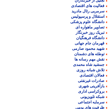
جلیل از خبرنگاران
عالیت های اقتصادی
رمربی رئال مادرید
ستقلال و پرسپولیس
انشگاه علوم پزشکی
صاویر ماهواره ای
بریک روز خبرنگار
انشگاه فرهنگیان
هرمان جام جهانی
هید محمود صارمی
وطئه های دشمنان
قش مهم رسانه ها
مشید شاه محمدی
لاش شبانه روزی
عالان اقتصادی
ادرات غیرنفتی
ازآفرینی شهری
روکراسی اداری
بکه تلویزیونی
رمایه اجتماعی
رفیت های بومی