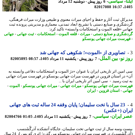
ا
-
سیاسی
-
6 روز پیش - دوشنبه 12 مرداد
82017088
1405
رکل ثبت آثار و حفظ و احیای میراث معنوی و طبیعی وزارت میراث فرهنگی،
شگری و صنایع دستی با تشریح ابعاد تمدنی، معماری و مدیریتی پرونده ثبت
نی «قلعه الموت و استحکامات وابسته» تاکید کرد:
شگری و صنایع دستی
-
میراث
-
قلعه الموت
-
استحکامات
-
ثبت جهانی
-
جهانی
رست میراث جهانی یونسکو
تصاویری از «الموت»؛ شکوهی که جهانی شد
 نو
-
بین الملل
-
7 روز پیش - یکشنبه 11 مرداد 1405، 08:57
82005895
امین اثر تاریخی ایران با عنوان «دژ الموت و استحکامات دفاعی وابسته به
 در استان قزوین در فهرست میراث جهانی یونسکو در فهرست میراث جهانی
بت رسید. - سی امین اثر تاریخی ایران با ...
ست میراث جهانی یونسکو
-
میراث جهانی
-
میراث جهانی یونسکو
-
الموت
-
نی
-
استان قزوین
-
ایران
23 سال با تخت سلیمان؛ پایان وقفه 24 ساله ثبت های جهانی
ان (+عکس)
 ایران
-
سیاسی
-
7 روز پیش - یکشنبه 11 مرداد 1405، 01:05
82004766
ت وسه سال از ثبت جهانی تخت سلیمان، جایگاه آتشکده آذرگُشَنسب
(آذرگُشَسپ)، در فهرست میراث جهانی یونسکو می گذرد؛ اثری که پس از 24 سال