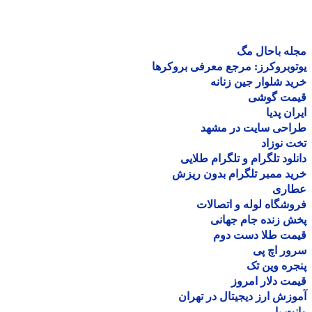
ه باحال مگ
وبروکرز: مرجع معرفی بروکرها
د شلوار جین زنانه
مت گوشی
ان پدیا
احی سایت در مشهد
 نوزاد
لود تلگرام و تلگرام طلایی
د ممبر تلگرام بدون ریزش
اری
شگاه لوله و اتصالات
 زنده جام جهانی
مت طلا دست دوم
ر اچ پی
ره وین تک
ت دلار امروز
زش ارز دیجیتال در تهران
ت بار