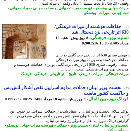
لیمان؛ پایان وقفه 24 ساله ثبت ...
اث جهانی یونسکو
-
فهرست میراث جهانی یونسکو
-
جهانی
-
میراث جهانی
-
 جهانی
-
میراث
-
یونسکو
حفاظت هوشمند از میراث فرهنگی/
یجیتال شد
یم نیوز
-
فرهنگی
-
8 روز پیش - شنبه 10
1، 15:05
82001516
رقومی سازی 630 اثر تاریخی یزد، گامی نو برای
ظت هوشمند و مدیریت بهتر میراث فرهنگی
است. - رقومی سازی 630 اثر تاریخی یزد، گامی نو برای حفاظت هوشمند و
ریت بهتر میراث فرهنگی است. از یزد، ...
اث فرهنگی
-
میراث
-
تاریخی
-
تاریخ
-
اثر تاریخی
-
فرهنگی
-
فرهنگ
نخست وزیر لبنان: حملات مداوم اسراییل نقض آشکار آتش بس
حاکمیت کشور ماست
اک نیوز
-
بین الملل
-
8 روز پیش - شنبه 10 مرداد 1405، 00:25
81997232
ف سلام، نخست وزیر لبنان، با انتقاد شدید از حملات اسراییل در جنوب این
ر، این اقدامات را به عنوان نقض آتش بس و حاکمیت ملی معرفی کرد. - به
رش فرتاک نیوز؛ به نقل از خبرگزاری رسمی لبنان،
ت وزیر لبنان
-
لبنان
-
نخست وزیر
-
حملات
-
فهرست میراث جهانی یونسکو
-
اییل
-
کرد