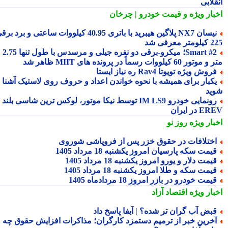
لابی
بار ویژه
و قیمت خودرو | چرخان
نیسان NX7 پلاگین هیبرید با باتری 40.95 کیلووات ساعتی و برد برقی
 معرفی شد
Smart #2؛ میکرو-برقی دو نفره جیلی و مرسدس با طول تنها 2.75
ور 60 کیلووات رسماً در پرونده های MIIT ظاهر شد
روش ویژه تویوتا Rav4 ره نیاز ایستا
کبار برای همیشه با نحوه خواندن اعداد و حروف روی لاستیک آشنا
ید
رونمایی خودرو IM LS9 توسط نیکا موتور، لوکس ترین شاسی بلند
 در ایران
بار ویژه
روز نو
ختلافات در حقوق خزر پس از فروپاشی شوروی
یمت سکه پارسیان امروز یکشنبه 18 مرداد 1405
یمت دلار و یورو امروز یکشنبه 18 مرداد 1405
یمت سکه و طلا امروز یکشنبه 18 مرداد 1405
یمت خودرو در بازر امروز 18 مردادماه 1405
بار ویژه
اقتصاد آزاد
بض آب گران تر شده؟ | آبفا پاسخ داد
خرین خبر از ترمیم دستمزد کارگران؛ مذاکرات افزایش حقوق چه