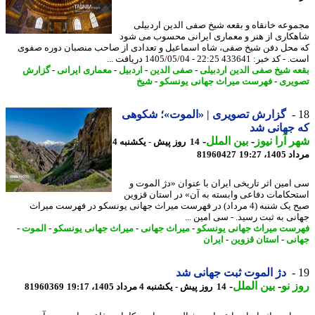
وعه خانقاه و بقعه شیخ صفی الدین اردبیلی
کاری از هنر و معماری ایرانی محسوب می شود
محل دفن شیخ صفی، شاه اسماعیل و تعدادی از صاحب منصبان دوره صفوی
خبر: 433641 22:25 - 1405/05/04 دریافت ...
ه شیخ صفی الدین اردبیلی
-
صفی الدین
-
اردبیل
-
معماری ایرانی
-
گزارش
یری
-
فهرست میراث جهانی یونسکو
-
شیخ
گزارش تصویری | «الموت»؛ شکوهی
جهانی شد
 آرا نیوز
-
بین الملل
-
14 روز پیش - یکشنبه 4
1، 19:27
81960427
امین اثر تاریخی ایران با عنوان «دژ الموت و
حکامات دفاعی وابسته به آن» در استان قزوین
صبح یک شنبه (4 مرداد) در فهرست میراث جهانی یونسکو در فهرست میراث
نی به ثبت رسید. - سی امین ...
ست میراث جهانی یونسکو
-
میراث جهانی
-
میراث جهانی یونسکو
-
الموت
-
نی
-
استان قزوین
-
ایران
دژ الموت ثبت جهانی شد
 نو
-
بین الملل
-
14 روز پیش - یکشنبه 4 مرداد 1405، 19:17
81960369