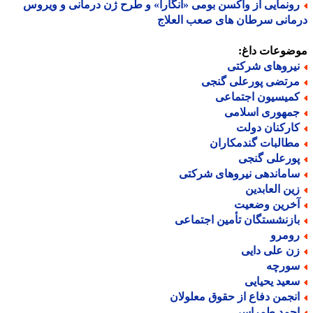
ونمایی از واکسن بومی «آنگارا» و طرح ژن درمانی و ویروس
انی سرطان های صعب العلاج
ضوعات داغ:
یروهای شرکتی
رتضی پورعلی گنجی
میسیون اجتماعی
مهوری اسلامی
ارکنان دولت
طالبات گندمکاران
ورعلی گنجی
اماندهی نیروهای شرکتی
ین العابدین
خرین وضعیت
ازنشستگان تأمین اجتماعی
ومرو
ن علی دایی
ورچه
عید یحیایی
نجمن دفاع از حقوق معلولان
حمد طمراسی