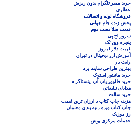
د ممبر تلگرام بدون ریزش
اری
شگاه لوله و اتصالات
 زنده جام جهانی
مت طلا دست دوم
ر اچ پی
ره وین تک
ت دلار امروز
زش ارز دیجیتال در تهران
ت بار
رین طراحی سایت یزد
د مانیتور استوک
د فالوور پاپ آپ اینستاگرام
یای تبلیغاتی
ید سالت
نه چاپ کتاب با ارزان ترین قیمت
 کتاب ویژه رتبه بندی معلمان
موزیک
مات مرکزی بوش