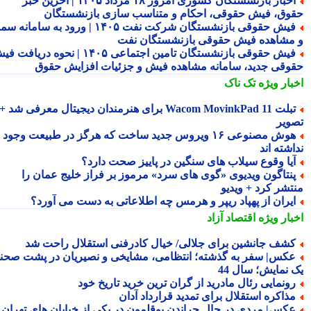
اخبار بازنشستگان کشوری امروز ۱۸ مرداد ۱۴۰۵ | آخرین خبر
وق، فیش حقوقی، احکام و متناسب سازی بازنشستگان
فیش حقوقی بازنشستگان شرکت نفت ۱۴۰۵ | ورود به سامانه سما
مشاهده فیش حقوقی بازنشستگان نفت
فیش حقوقی بازنشستگان تامین اجتماعی ۱۴۰۵ | نحوه دریافت فیش
وقی جدید، سامانه مشاهده فیش و جزئیات افزایش حقوق
بار ویژه
تک ناک
تبلت Wacom MovinkPad 11 برای هنرمندان دیجیتال معرفی شد +
ویر
هوش مصنوعی ۱۶ ویروس جدید ساخت که هرگز در طبیعت وجود
شته اند
یا وقوع سیلاب های سنگین در پاییز صحت دارد؟
نتاگون ویدیوی «گوی های سرد» مرموز بر فراز خلیج عمان را
تشر کرد + ویدیو
یران از پهپاد ریپر و هرمس چه اطلاعاتی به دست می آورد؟
بار ویژه
اقتصاد آزاد
شف جانشین برای جلالی/ خیال کادرفنی استقلال راحت شد
کس| سفر به گذشته؛ انتظامی، مشایخی و نصیریان در پشت صحنه
 نمایش؛ سال 44
ونمایی رئال مادرید از گران ترین خرید تاریخ خود
ذاکره استقلال برای تمدید قرارداد آدان
کس| مردی در حال چراندن بوقلمون در یکی از خیابان های تهران