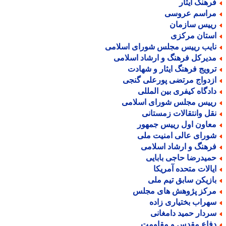
رهنگ ایثار
راسم عروسی
ییس سازمان
ستان مرکزی
ایب رییس مجلس شورای اسلامی
دیرکل فرهنگ و ارشاد اسلامی
رویج فرهنگ ایثار و شهادت
زدواج مرتضی پورعلی گنجی
ادگاه کیفری بین المللی
ییس مجلس شورای اسلامی
قل وانتقالات زمستانی
عاون اول رییس جمهور
ورای عالی امنیت ملی
رهنگ و ارشاد اسلامی
میدرضا حاجی بابایی
یالات متحده آمریکا
ازیکن سابق تیم ملی
رکز پژوهش های مجلس
هراب بختیاری زاده
ردار حمید دامغانی
فاع مقدس و مقاومت