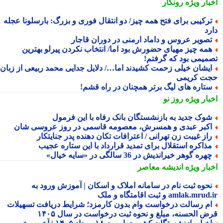
بار ویژه
رونگار
رکیبی برای فتح همه چیز/ دو انتقال فوری و بزرگ: بارسلونا عجله
رد
صویر عروس و داماد ارمنی در دوران قاجار
مه چیز مهیای حضورش بود اما/ انتخاب نکردن پیرلو بهترین
میمی بود که گرفتم!
یشان خیلی زحمت کشیدند اما…/ دلایل جدایی محمد ربیعی از زبان
ت کریمی
تاره های لیگ برتر همچنان در راه قشم!
بار ویژه
روز نو
وک جدید به بازنشستگان بانک رفاه با این فرمول
کبر عبدی و همسرش، معصومه قاسمی در روز عروسی شان
از غیبت زن تهرانی / اعترافات تکان دهنده پدر جنایتکار
ذاکره استقلال برای تمدید قرارداد با این ستاره عجیب
هره گوهر خیراندیش در 36 سالگی در «سایه خیال»
بار ویژه
اندیشه معاصر
حوه ثبت نام در سامانه املاک و اسکان | آموزش ورود به
amlak.mr و ثبت اقامتگاه و ملک
م رسالت درخواست وام بدون کارمزد؛ شرایط دریافت تسهیلات
ض الحسنه، مبلغ و نحوه ثبت درخواست در سال ۱۴۰۵