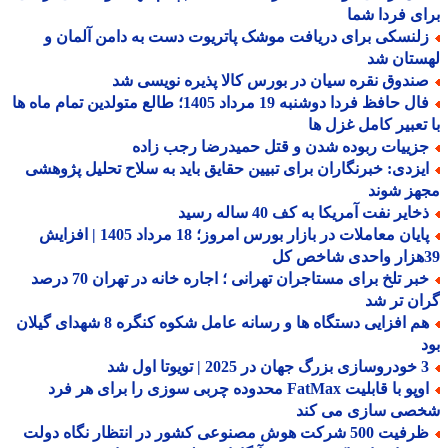
ی فردا شما
لنسکی برای دریافت موشک پاتریوت دست به دامن آلمان و
ستان شد
ندوق نقره سیان در بورس کالا پذیره نویسی شد
فال حافظ فردا دوشنبه 19 مرداد 1405؛ طالع متولدین تمام ماه ها
تعبیر کامل غزل ها
زییات ربوده شدن و قتل حمیدرضا رجب زاده
یزدی: خبرنگاران برای تبیین حقایق باید به سلاح تحلیل پژوهشی
هز شوند
ایر نفت آمریکا به کف 40 ساله رسید
پایان معاملات در بازار بورس امروز؛ 18 مرداد 1405 | افزایش
خبر تلخ برای مستاجران تهرانی ؛ اجاره خانه در تهران 70 درصد
ن تر شد
هم افزایی دستگاه ها و رسانه عامل شکوه کنگره 8 شهدای گیلان
 | تویوتا اول شد
اوپو با قابلیت FatMax محدوده چربی سوزی را برای هر فرد
صی سازی می کند
 500 شرکت هوش مصنوعی کشور در انتظار نگاه دولت