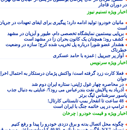
 دوران قاجار
بار ویژه
تسنیم نیوز
انیان خودرو: تولید ادامه دارد؛ پیگیری برای ایفای تعهدات در جریان
ت
رپایی بیستمین نمایشگاه تخصصی دام، طیور و آبزیان در مشهد
شف رود؛ همچنان یک کانون بحران زا در مشهد است
شدار عضو شورا درباره پل تخریب شده کرج؛ سازه در وضعیت
رناک
واز پر جبرییل | غمزه با حامد عسکری
بار ویژه
سرنویس
علا کارت زرد گرفته است/ واکنش پژمان درستکار به احتمال اخراج
ان
ر محاصره چهار غول ژاپنی: ستاره ایران دوم شد
ذرباد به پالایش نفت بندرعباس می رود؟/ عنایتی به دنبال جذب
سور سرشناس لیگ برتر
عت تا انفحار بمب تابستانی کارتال!
رامپ در پی خاتمه جنگ با ایران است
بار ویژه
و قیمت خودرو | چرخان
گونه محل اتصال بدنه و برق دزدی خودرو را پیدا و رفع کنیم
نیسان NX7 پلاگین هیبرید با باتری 40.95 کیلووات ساعتی و برد برقی