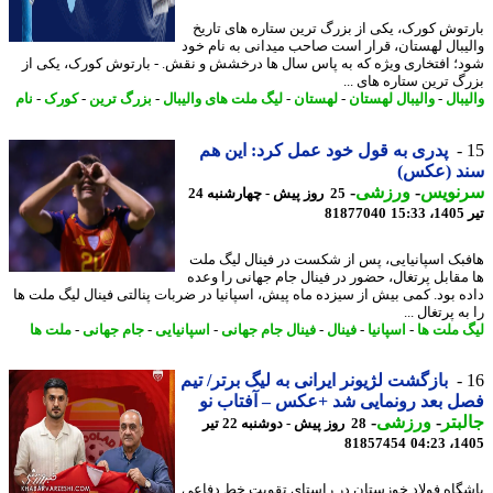
توش کورک، یکی از بزرگ ترین ستاره های تاریخ
یبال لهستان، قرار است صاحب میدانی به نام خود
؛ افتخاری ویژه که به پاس سال ها درخشش و نقش. - بارتوش کورک، یکی از
گ ترین ستاره های ...
بال
-
والیبال لهستان
-
لهستان
-
لیگ ملت های والیبال
-
بزرگ ترین
-
کورک
-
نام
پدری به قول خود عمل کرد: این هم
د (عکس)
نویس
-
ورزشی
-
25 روز پیش - چهارشنبه 24
1
81877040
بک اسپانیایی، پس از شکست در فینال لیگ ملت
مقابل پرتغال، حضور در فینال جام جهانی را وعده
ه بود. کمی بیش از سیزده ماه پیش، اسپانیا در ضربات پنالتی فینال لیگ ملت ها
ه پرتغال ...
 ملت ها
-
اسپانیا
-
فینال
-
فینال جام جهانی
-
اسپانیایی
-
جام جهانی
-
ملت ها
بازگشت لژیونر ایرانی به لیگ برتر/ تیم
 بعد رونمایی شد +عکس – آفتاب نو
بتر
-
ورزشی
-
28 روز پیش - دوشنبه 22 تیر
81857454
1405
گاه فولاد خوزستان در راستای تقویت خط دفاعی