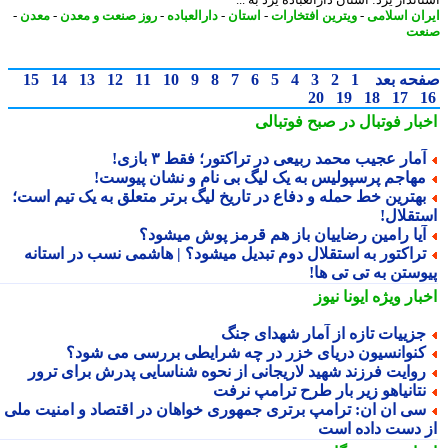
ان اسلامی
-
ویترین افتخارات
-
استان
-
دارالعباده
-
روز صنعت و معدن
-
معدن
-
عت
حه بعد
1
2
3
4
5
6
7
8
9
10
11
12
13
14
15
20
19
18
17
بار فوتبال در صبح فوتبالی
مار عجیب محمد ربیعی در تراکتور؛ فقط ۳ بازی!
هاجم پرسپولیس به یک لیگ بی نام و نشان پیوست!
هترین خط حمله و دفاع در تاریخ لیگ برتر متعلق به یک تیم است؛
تقلال!
یا رامین رضاییان باز هم قرمز پوش میشود؟
راکتور به استقلال دوم تبدیل میشود؟ | هاشمی نسب در استانه
وستن به تی تی ها!
بار ویژه
ایونا نیوز
زییات تازه از آمار شهدای جنگ
نوانسیون دریای خزر در چه شرایطی بررسی می شود؟
وایت فرزند شهید لاریجانی از نحوه شناسایی پدرش برای ترور
تانیاهو زیر بار طرح ترامپ نرفت
ی ان ان: ترامپ برتری جمهوری خواهان در اقتصاد و امنیت ملی را
 دست داده است