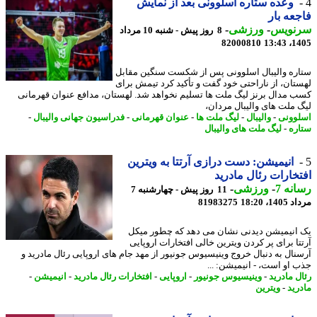
وعده ستاره اسلوونی بعد از نمایش
عه بار
نویس
-
ورزشی
-
8 روز پیش - شنبه 10 مرداد
82000810
1405
ره والیبال اسلوونی پس از شکست سنگین مقابل
تان، از ناراحتی خود گفت و تأکید کرد تیمش برای
 مدال برنز لیگ ملت ها تسلیم نخواهد شد. لهستان، مدافع عنوان قهرمانی
 ملت های والیبال مردان،
وونی
-
والیبال
-
لیگ ملت ها
-
عنوان قهرمانی
-
فدراسیون جهانی والیبال
-
ره
-
لیگ ملت های والیبال
انیمیشن: دست درازی آرتتا به ویترین
خارات رئال مادرید
نه 7
-
ورزشی
-
11 روز پیش - چهارشنبه 7
1، 18:20
81983275
انیمیشن دیدنی نشان می دهد که چطور میکل
تا برای پر کردن ویترین خالی افتخارات اروپایی
نال به دنبال خروج وینیسیوس جونیور از مهد جام های اروپایی رئال مادرید و
 او است، - انیمیشن: ...
ل مادرید
-
وینیسیوس جونیور
-
اروپایی
-
افتخارات رئال مادرید
-
انیمیشن
-
رید
-
ویترین