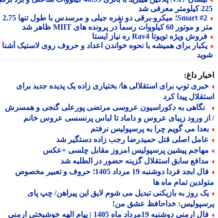
 معرفی شد
Smart #2؛ میکرو-برقی دو نفره جیلی و مرسدس با طول تنها 2.75
ور 60 کیلووات رسماً در پرونده های MIIT ظاهر شد
روش ویژه تویوتا Rav4 ره نیاز ایستا
کبار برای همیشه با نحوه خواندن اعداد و حروف روی لاستیک آشنا
ید
ار داغ:
بری توپ برای استقلالی ها/ بختیاری زاده یک پدیده جدید برای
قلال پیدا کرد
گاهی به دکوراسیون عروسی مرتضی پورعلی گنجی و همسرش
ز ورود زیبای عروس و داماد تا لباس پرنسسی عروس خانم
عدا می گویم چرا به پرسپولیس نرفتم
امل اصلی قتل حمیدرضا رجب زاده دستگیر شد
هاجم پیشین پرسپولیس امروز مقابل چلسی +عکس
دافع سابق استقلال گزینه حضور در الطلبه شد
فال ابجد فردا دوشنبه 19 مرداد 1405؛ حروف و تعبیر مخصوص
لدین تمام ماه ها
ک روز به بازیکنی تبدیل می شوم لایق این پیراهن/ چپ پای
سپولیس: خداحافظ عشق من!
فال ارمنی دوشنبه 19مرداد ماه 1405 | پیام الهه خوشبختی ارمنی