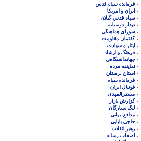
رمانده سپاه قدس
یران و آمریکا
پاه قدس گیلان
یدار دوستانه
ورای هماهنگی
فتمان مقاومت
یثار و شهادت
رهنگ و ارشاد
هاددانشگاهی
ماینده مردم
ستان لرستان
رمانده سپاه
وتبال ایران
نتظرالمهدی
زارش بازار
یگ ستارگان
دافع میانی
اجی بابایی
هبر انقلاب
صحاب رسانه