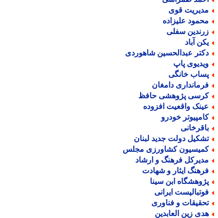
دیریت قوی
حمود علیزاده
رندین سفلی
کن آباد
کتر عبدالحسین شاهوردی
یدیوی پاپ
ساب خانگی
رمانداری دامغان
رسی پژوهشی حافظ
ینک واقعیت افزوده
امپیوتر خودرو
اقرخانی
شکیل دولت جدید لبنان
میسیون کشاورزی مجلس
دیرکل فرهنگ و ارشاد
رهنگ ایثار و شهادت
ژوهشگاه ابن سینا
وتبالیست ایرانی
حقیقات و فناوری
دی زین العابدین