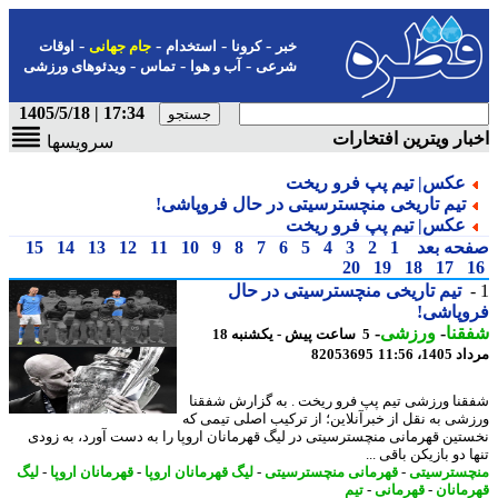
-
-
-
-
خبر
کرونا
استخدام
جام جهانی
اوقات
-
-
-
شرعی
آب و هوا
تماس
ویدئوهای ورزشی
17:34 | 1405/5/18
ار ویترین افتخارات
سرویسها
عکس| تیم پپ فرو ریخت
تیم تاریخی منچسترسیتی در حال فروپاشی!
عکس| تیم پپ فرو ریخت
حه بعد
1
2
3
4
5
6
7
8
9
10
11
12
13
14
15
20
19
18
17
تیم تاریخی منچسترسیتی در حال
وپاشی!
نا
-
ورزشی
-
5 ساعت پیش - یکشنبه 18
1، 11:56
82053695
نا ورزشی تیم پپ فرو ریخت . به گزارش شفقنا
شی به نقل از خبرآنلاین؛ از ترکیب اصلی تیمی که
تین قهرمانی منچسترسیتی در لیگ قهرمانان اروپا را به دست آورد، به زودی
 دو بازیکن باقی ...
سترسیتی
-
قهرمانی منچسترسیتی
-
لیگ قهرمانان اروپا
-
قهرمانان اروپا
-
لیگ
مانان
-
قهرمانی
-
تیم