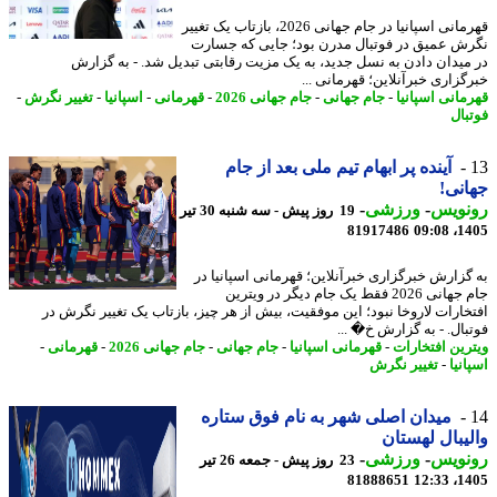
قهرمانی اسپانیا در جام جهانی 2026، بازتاب یک تغییر
ش عمیق در فوتبال مدرن بود؛ جایی که جسارت
میدان دادن به نسل جدید، به یک مزیت رقابتی تبدیل شد. - به گزارش
گزاری خبرآنلاین؛ قهرمانی ...
مانی اسپانیا
-
جام جهانی
-
جام جهانی 2026
-
قهرمانی
-
اسپانیا
-
تغییر نگرش
-
بال
آینده پر ابهام تیم ملی بعد از جام
نی!
نویس
-
ورزشی
-
19 روز پیش - سه شنبه 30 تیر
81917486
1405
گزارش خبرگزاری خبرآنلاین؛ قهرمانی اسپانیا در
جام جهانی 2026 فقط یک جام دیگر در ویترین
خارات لاروخا نبود؛ این موفقیت، بیش از هر چیز، بازتاب یک تغییر نگرش در
بال. - به گزارش خ� ...
رین افتخارات
-
قهرمانی اسپانیا
-
جام جهانی
-
جام جهانی 2026
-
قهرمانی
-
نیا
-
تغییر نگرش
میدان اصلی شهر به نام فوق ستاره
یبال لهستان
نویس
-
ورزشی
-
23 روز پیش - جمعه 26 تیر
81888651
1405