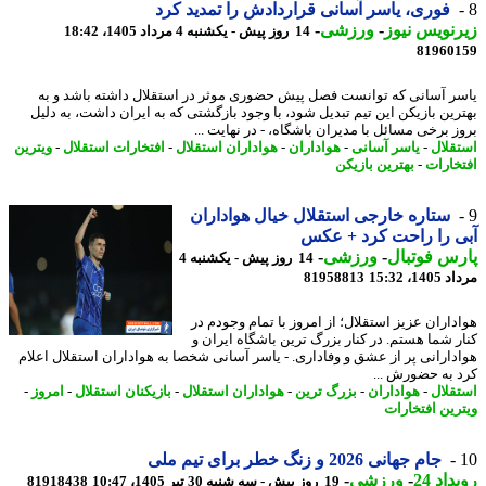
فوری، یاسر آسانی قراردادش را تمدید کرد
نویس نیوز
-
ورزشی
-
14 روز پیش - یکشنبه 4 مرداد 1405، 18:42
81960
ر آسانی که توانست فصل پیش حضوری موثر در استقلال داشته باشد و به
رین بازیکن این تیم تبدیل شود، با وجود بازگشتی که به ایران داشت، به دلیل
ز برخی مسائل با مدیران باشگاه، - در نهایت ...
قلال
-
یاسر آسانی
-
هواداران
-
هواداران استقلال
-
افتخارات استقلال
-
ویترین
خارات
-
بهترین بازیکن
ستاره خارجی استقلال خیال هواداران
 را راحت کرد + عکس
س فوتبال
-
ورزشی
-
14 روز پیش - یکشنبه 4
1، 15:32
81958813
داران عزیز استقلال؛ از امروز با تمام وجودم در
ر شما هستم. در کنار بزرگ ترین باشگاه ایران و
دارانی پر از عشق و وفاداری. - یاسر آسانی شخصا به هواداران استقلال اعلام
 به حضورش ...
قلال
-
هواداران
-
بزرگ ترین
-
هواداران استقلال
-
بازیکنان استقلال
-
امروز
-
رین افتخارات
جام جهانی 2026 و زنگ خطر برای تیم ملی
اد 24
-
ورزشی
-
19 روز پیش - سه شنبه 30 تیر 1405، 10:47
81918438