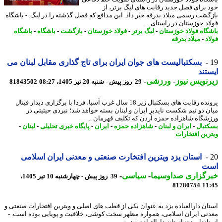
 برای فصل جدید رقابت های لیگ برتر، از
گشت رسمی میلاد بدرقه خبر داد. این مدافع که فصل گذشته را در لیگ. - باشگاه
اد خوزستان در راستای ...
گاه فولاد خوزستان
-
لیگ برتر
-
فولاد خوزستان
-
بازگشت
-
باشگاه
-
باشگاه
د
-
میلاد بدرقه
بسکتبالیست های جوان ایران برای تاج گذاری مقابل لبنان می
تند
نویس نیوز
-
ورزشی
-
29 روز پیش - شنبه 20 تیر 1405، 08:27
81843502
پرونده رقابت های بسکتبال زیر 18 سال غرب آسیا، فردا با برگزاری دیدار فینال
ن دو تیم شکست ناپذیرِ ایران و لبنان بسته خواهد شد؛ نبردی حیثیتی در
شگاه شاهزاده حمزه اردن که تکلیف قهرمان ...
تبال
-
ایران و لبنان
-
شاهزاده حمزه
-
ایران
-
پایگاه خبری تحلیلی
-
لبنان
-
رین افتخارات
استان یزد ویترین افتخارت صنعتی و معدنی ایران اسلامی
ت
رگزاری صداوسیما
-
سیاسی
-
39 روز پیش - چهارشنبه 10 تیر 1405،
81780754
11
ان دارالعباده یزد به عنوان یکی از قطب های اصلی و ویترین افتخارات صنعتی و
نی ایران اسلامی، همواره مظهر سخت کوشی، خلاقیت و پویایی بوده است. -
ندار یزد: استان دارالعباده یزد به ...