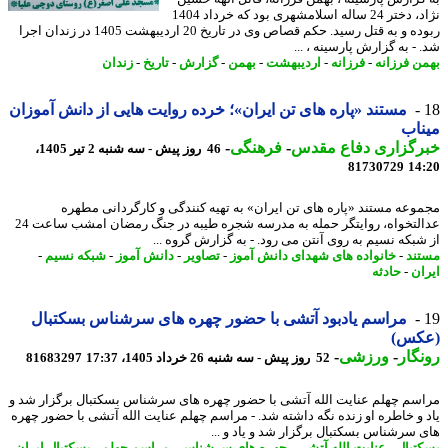
نژاد، دختر 24 ساله اسلامشهری بود که خرداد 1404
ربوده و به قتل رسید. حکم قصاص وی در تاریخ 20 اردیبهشت 1405 در زندان اجرا
- به گزارش پارسینه ، ...
ن فرزانه
-
فرزانه
-
اردیبهشت
-
بهمن
-
گزارش
-
تاریخ
-
زندان
مستند «پاره های تن ایران»؛ خرده روایت هایی از دانش آموزان
اب
رگزاری دفاع مقدس
-
فرهنگی
-
46 روز پیش - سه شنبه 2 تیر 1405،
81730729
14
وعه مستند «پاره های تن ایران» به تهیه کنندگی و کارگردانی مطهره
عدالتخواه، روایتگر حمله به مدرسه شجره طیبه در جنگ رمضان امشب ساعت 24
شبکه نسیم به روی آنتن می رود. - به گزارش گروه ...
ند
-
خانواده های شهدای دانش آموز
-
تصاویر
-
دانش آموز
-
شبکه نسیم
-
ان
-
حادثه
مراسم یادبود آتشی با حضور چهره های سرشناس بسکتبال
کس)
گار
-
ورزشی
-
52 روز پیش - سه شنبه 26 خرداد 1405، 17:37
81683297
سم چهلم عنایت الله آتشی با حضور چهره های سرشناس بسکتبال برگزار شد و
 و خاطره او زنده نگه داشته شد. - مراسم چهلم عنایت الله آتشی با حضور چهره
 سرشناس بسکتبال برگزار شد و یاد و ...
تبال
-
عنایت الله آتشی
-
چهره های سرشناس
-
مراسم چهلم
-
بسکتبال ایران
-