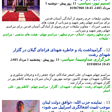
یم نیوز
-
سیاسی
-
11 روز پیش - دوشنبه 5
1، 18:45
81967960
ون تبلیغات حرم رضوی از آمادگی آستان قدس
ی مراسم چهلم رهبر شهید و میزبانی از هیئت های
بی خبرداد. - معاون تبلیغات حرم رضوی از آمادگی آستان قدس برای مراسم
م رهبر شهید و میزبانی ...
 مطهر رضوی
-
اسلام
-
حرم مطهر
-
مراسم چهلم
-
هیئت های مذهبی
-
مراسم
لیغات
گرامیداشت یاد و خاطره شهدای فراجای گیلان در گلزار
دای رشت
رگزاری صداوسیما
-
سیاسی
-
15 روز پیش - پنجشنبه 1 مرداد 1405،
81938054
19
سم چهلم شهیدان علی اصغر شادکام، جواد جعفر زاده وعرفان شکوری و
گرد شهیدان مهدی کامور، توحید مهرپور، آرمان میزبان و مجید کاظم پور در
ار شهدای رشت برگزار شد. -
ار شهدای رشت
-
شهدای
-
شهیدان
-
گلزار
-
مراسم چهلم
-
کاظم پور
-
علی
ر
نماینده حزب الله: «توافق دولت لبنان
ب تثبیت اشغالگری اسراییل می شود»
نا
-
سیاسی
-