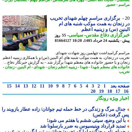
سم
-
حضور
برگزاری مراسم چهلم شهدای تخریب
زنجان به همت موکب شنبه های ام
نین (س) و زینبیه اعظم
رگزاری دفاع مقدس
-
سیاسی
-
55 روز
کشنبه 24 خرداد 1405، 10:20
81664127
سم گرامیداشت چهلمین روز شهادت شهدای
یب در زنجان، به همت موکب شنبه های ام البنین (س) و با همکاری زینبیه اعظم
ان و با حضور خانواده های معظم شهدا برگزار شد. - به گزارش خبرنگار دفاع ...
واده های معظم شهدا
-
شهدا
-
زینبیه اعظم زنجان
-
شهدای
-
ام البنین
-
زنجان
-
یب
حه بعد
1
2
3
4
5
6
7
8
9
10
11
12
13
14
15
20
19
18
17
بار ویژه
رونگار
دال مرگ و زندگی در خط حمله تیم جوانان/ زاده عطار بازوبند را
 گرفت (عکس)
ا این وضع، سیتی ششم یا هفتم می شود!
مدید قرارداد وینیسیوس به ضرر بارسلونا شد
ویای نام و جنگنده اما کم تجربه/ جوانترین تیم لیگ برتر در غرب