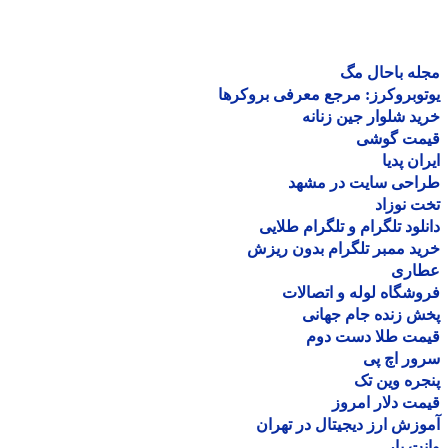
ه باحال مگ
وبروکرز: مرجع معرفی بروکرها
د شلوار جین زنانه
مت گوشی
ان پدیا
احی سایت در مشهد
 نوزاد
لود تلگرام و تلگرام طلایی
د ممبر تلگرام بدون ریزش
اری
شگاه لوله و اتصالات
 زنده جام جهانی
مت طلا دست دوم
ر اچ پی
ره وین تک
ت دلار امروز
زش ارز دیجیتال در تهران
ت بار