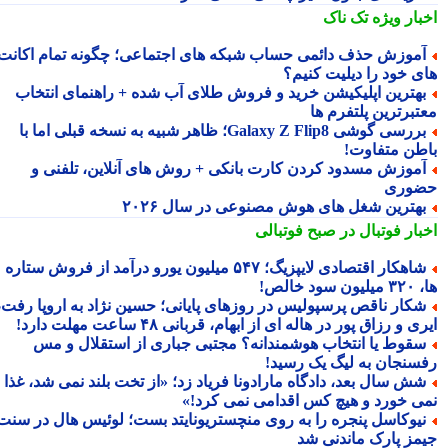
بار ویژه
تک ناک
موزش حذف دائمی حساب شبکه های اجتماعی؛ چگونه تمام اکانت
ی خود را دیلیت کنیم؟
هترین اپلیکیشن خرید و فروش طلای آب شده + راهنمای انتخاب
تبرترین پلتفرم ها
بررسی گوشی Galaxy Z Flip8؛ ظاهر شبیه به نسخه قبلی اما با
طن متفاوت!
موزش مسدود کردن کارت بانکی + روش های آنلاین، تلفنی و
وری
هترین شغل های هوش مصنوعی در سال ۲۰۲۶
بار فوتبال در صبح فوتبالی
شاهکار اقتصادی لایپزیگ؛ ۵۴۷ میلیون یورو درآمد از فروش ستاره
سود خالص!
کار ناقص پرسپولیس در روزهای پایانی؛ حسین نژاد به اروپا رفت،
ی و رزاق پور در هاله ای از ابهام، قربانی ۴۸ ساعت مهلت دارد!
قوط یا انتخاب هوشمندانه؟ مجتبی جباری از استقلال و مس
سنجان به لیگ یک رسید!
ش سال بعد، دادگاه مارادونا فریاد زد؛ «از تخت بلند نمی شد، غذا
ی خورد و هیچ کس اقدامی نمی کرد!»
یوکاسل پنجره را به روی منچستریونایتد بست؛ لوئیس هال در سنت
مز پارک ماندنی شد