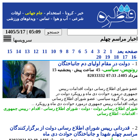
-
-
-
-
خبر
کرونا
استخدام
جام جهانی
اوقات
-
-
-
شرعی
آب و هوا
تماس
ویدئوهای ورزشی
05:09 | 1405/5/17
ار مراسم چهلم
سرویسها
حه بعد
1
2
3
4
5
6
7
8
9
10
11
12
13
14
15
20
19
18
17
دولت در مقام اولیای دم جانباختگان
نویس
-
سیاسی
-
45 ساعت پیش - پنجشنبه 15
1، 07:33
82033332
 شورای اطلاع رسانی دولت اقدامات رییس
وری درمورد حوادث دی ماه و رویکرد دولت در
یز برنا- گروه سیاسی: عضو شورای اطلاع رسانی
ت اقدامات رییس جمهوری درمورد حوادث دی ماه و رویکرد ...
ای اطلاع رسانی دولت
-
دولت
-
شورای اطلاع رسانی
-
اقدام
-
رییس جمهوری
دامات
-
اطلاع رسانی
قدردانی رییس شورای اطلاع رسانی دولت از برگزارکنندگان
سم چهلم شهدا و جانباختگان حوادث دی ماه
نویس
-
سیاسی
-