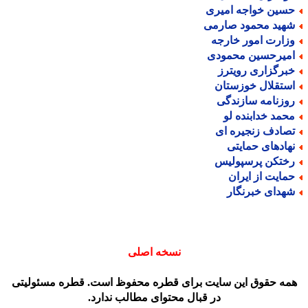
سین خواجه امیری
هید محمود صارمی
زارت امور خارجه
میرحسین محمودی
برگزاری رویترز
ستقلال خوزستان
وزنامه سازندگی
حمد خدابنده لو
صادف زنجیره ای
هادهای حمایتی
ختکن پرسپولیس
مایت از ایران
هدای خبرنگار
نسخه اصلی
مه حقوق این سایت برای قطره محفوظ است. قطره مسئولیتی
در قبال محتوای مطالب ندارد.