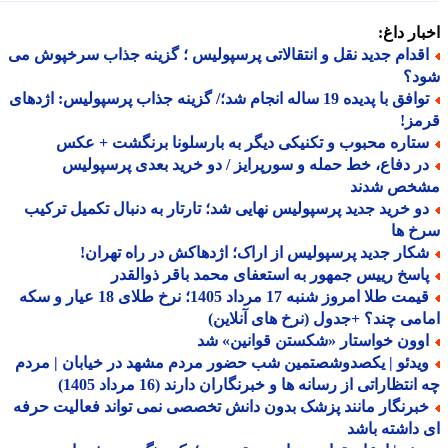
ار داغ:
قدام جدید نقل و انتقالاتی پرسپولیس ؛ گزینه جذاب سرخپوش می
د؟
توافق با پدیده 19 ساله انجام شد؛/ گزینه جذاب پرسپولیس: اژدهای
مز!
تاره محبوب و تکنیکی دیگر به بارسلونا برنگشت + عکس
ر دفاع، خط حمله و سورپرایز / دو خرید بعدی پرسپولیس
خص شدند
و خرید جدید پرسپولیس نهایی شد؛ تارتار به دنبال تکمیل ترکیب
خ ها
کار جدید پرسپولیس از اراک؛ اژدهاکش در راه تهران!
اسخ رییس جمهور به استعفای محمد باقر ذوالقدر
قیمت طلا امروز شنبه 17 مرداد 1405؛ نرخ طلای 18 عیار و سکه
می چند؟ +جدول (نرخ های آنلاین)
وون خواستار «شکستن قوانین» شد
یدئو | یکصدوشصتمین شب حضور مردم مشهد در خیابان | مردم
نتظاراتی از رسانه ها و خبرنگاران دارند (16 مرداد 1405)
برنگار مانند پزشک بدون دانش تخصصی نمی تواند فعالیت حرفه
داشته باشد