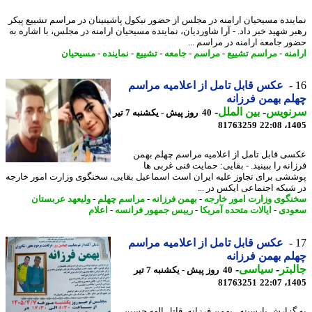
ینده مسیحیان ارامنه در مجلس از حضور نیکول پاشینینان در مراسم تشییع پیکر
ر شهید خبر داد. - آرا شاوردیان، نماینده مسیحیان ارامنه در مجلس، با اشاره به
ر جامعه ارامنه در مراسم ...
منه
-
مراسم تشییع
-
مراسم
-
جامعه
-
تشییع
-
نماینده
-
مسیحیان
عکس قابل تامل از اعلامیه مراسم
م بهمن فرزانه
نویس
-
بین الملل
-
40 روز پیش - یکشنبه 7 تیر
81763259
1405
ی قابل تامل از اعلامیه مراسم چهلم بهمن
نه را ببینید. - بقایی: حمایت فنی غربی ها
شی برای تجاوز علیه ایران است اسماعیل بقایی، سخنگوی وزارت امور خارجه
شبکه اجتماعی ایکس در ...
گوی وزارت امور خارجه
-
بهمن فرزانه
-
مراسم چهلم
-
ولیعهد عربستان
ودی
-
ایالات متحده آمریکا
-
رییس جمهور فرانسه
-
اعلام
عکس قابل تامل از اعلامیه مراسم
م بهمن فرزانه
بتر
-
سیاسی
-
40 روز پیش - یکشنبه 7 تیر
81763251
1405
گزارش پارسینه ، بهمن فرزانه، قاتل الهه حسین