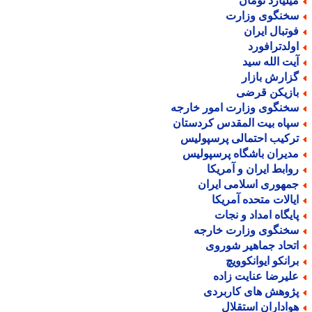
یلیارد تومان
خنگوی وزارت
وتبال ایران
ولدترافورد
یت الله سید
زارش بازار
ازیکن قرضی
خنگوی وزارت امور خارجه
پاه بیت المقدس کردستان
رکیب احتمالی پرسپولیس
دیران باشگاه پرسپولیس
وابط ایران و آمریکا
مهوری اسلامی ایران
یالات متحده آمریکا
ایگاه امداد و نجات
خنگوی وزارت خارجه
تحاد جماهیر شوروی
رانکو ایوانکوویچ
لیرضا عنایت زاده
ژوهش های کاربردی
واداران استقلال