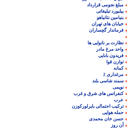
بلغ نجومی قرارداد
یلبورد تبلیغاتی
نیامین نتانیاهو
یابان های تهران
رماندار گچساران
ظارت بر نانوایی ها
احد مرغ مادر
ریدون بابایی
وازن قوا
مانه
رغداری 2
مند شاسی بلند
ویمی
نفرانس های شرق و غرب
رب
رکیب احتمالی بایرلورکوزن
مله هوایی
سن خان محمدی
ن روز