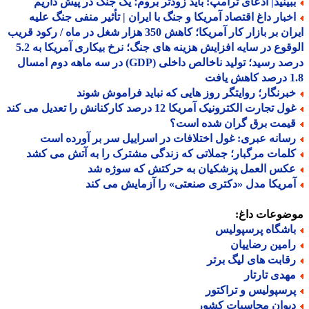
بینید| ادعای ترامپ: باید زودتر بروم؛ یک جنگ در پیش داریم
خبار داغ اقتصاد آمریکا و جنگ با ایران | تأثیر منفی جنگ علیه
ایران بر بازار کار آمریکا؛ کاهش 350 هزار شغل در ماه / رکود قریب
الوقوع در سایه افزایش هزینه های جنگ؛ نرخ بیکاری آمریکا به 5.2
درصد رسید؛ تولید ناخالص داخلی (GDP) در سه ماهه دوم امسال
افت
برنگار؛ روایتگر روز هایی که نباید فراموش شوند
ل تجارت الکترونیک آمریکا 12 درصد کارکنانش را تعدیل می کند
یمت برق گران شده است؟
سانه عبری: غول اختلافات در اسراییل سر بر آورده است
لمات مرگبار؛ جملاتی که زندگی مشترک را به آتش می کشد
کس العمل پزشکیان به حرکتش که سوژه شد
مریکا مدل «دکتری صنعتی» را آزمایش می کند
ضوعات داغ:
اشگاه پرسپولیس
امین رضاییان
قابت های لیگ برتر
هدی تارتار
رسپولیس و تراکتور
یوان محاسبات کشور