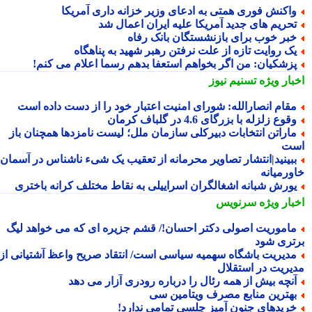
اکنش فوری همتی به ادعای وزیر خزانه داری آمریکا
حریم های جدید آمریکا علیه ایران اعمال شد
بر خوب برای بازنشستگان بانک رفاه
ک روایت تازه از علت نرفتن رهبر شهید به پناهگاه
زشکیان: من اگر بخواهم استعفا بدهم رسما اعلام می کنم!
بار ویژه
تسنیم نیوز
قام انصارالله: شورای امنیت اعتبار خود را از دست داده است
قوع زلزله با بزرگای 4.6 در گلباف کرمان
اراتن انتخابات دبیرکلی سازمان ملل؛ لیست نامزدها همچنان باز
ت
بینید|انتشار تصاویر محرمانه از تعقیب یک شیء ناشناس در آسمان
ورمیانه
ورش شبانه اشغالگران اسراییلی به نقاط مختلف کرانه باختری
بار ویژه
سرنویس
اموریت اصولی دکتر احسان!/ قشم جزیره ای که می خواهد لیگ
تری شود
دیریت باشگاه سهمیه سیاسی است/ انتقاد صریح واعظ آشتیانی از
یریت در استقلال
نچه بیش از همه رئال را درباره رودری آزار می دهد
هترین منابع مصرف ویتامین سی
ریدهای جنون آمیز چلسی تمامی ندارد!