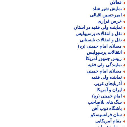
عالان
مایش شیر شاه
میرحسین اقبالی
رس فراری
ماینده ولی فقیه در استان
قل و انتقالات پرسپولیس
قل و انتقالات تابستانی
صلای امام خمینی (ره)
نتقالات پرسپولیس
ییس جمهور آمریکا
مایندگی ولی فقیه
صلای امام خمینی
ماینده ولی فقیه
ذربایجان غربی
یران و آمریکا
مام خمینی (ره)
گ های بلاصاحب
اشگاه ذوب آهن
ان فرانسیسکو
قام آمریکایی