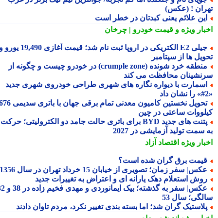
ران ! (عکس)
ین علائم یعنی کبدتان در خطر است
بار ویژه
و قیمت خودرو | چرخان
جیلی E2 الکتریکی در اروپا ثبت نام شد؛ قیمت آغازی 19,490 یورو و
ویل ها از سپتامبر
منطقه خرد شونده (crumple zone) در خودرو چیست و چگونه از
نشینان محافظت می کند
سمارت با دیواره نگاره های شهری طراحی خودروی شهری جدید
تحویل نخستین کامیون معدنی تمام برقی جهان با باتری سدیمی 676
لووات ساعتی در چین
پتنت های جدید BYD برای باتری حالت جامد دو الکترولیتی؛ حرکت
سمت تولید آزمایشی در 2027
بار ویژه
اقتصاد آزاد
یمت برق گران شده است؟
کس| سفر زمان؛ تصویری از خیابان 15 خرداد تهران در سال 1356
وش استعلام دهک یارانه ای و اعتراض به تغییرات جدید
عکس| سفر به گذشته؛ بیک ایمانوردی و مهدی فخیم زاده در 38 و 32
لگی؛ سال 53
لاستیک گران شد؛ اما بسته بندی تغییر نکرد، مردم تاوان دادند