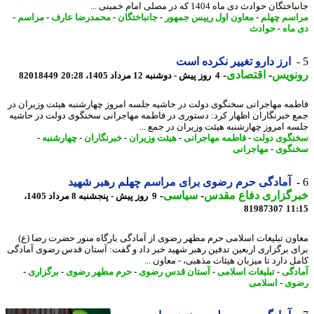
گان حوادث دی ماه 1404 که در مصلی امام خمینی ...
سم چهلم
-
معاون اول رییس جمهور
-
جانباختگان
-
محمدرضا عارف
-
مراسم
-
ماه
-
حوادث
ارز دارو تغییر نکرده است
نویس
-
اقتصادی
-
4 روز پیش - دوشنبه 12 مرداد 1405، 20:28
82018449
مه مهاجرانی سخنگوی دولت در حاشیه جلسه امروز چهارشنبه هیئت وزیران در
 خبرنگاران اظهار کرد: دستوری در فاطمه مهاجرانی سخنگوی دولت در حاشیه
ه امروز چهارشنبه هیئت وزیران در جمع ...
گوی دولت
-
فاطمه مهاجرانی
-
هیئت وزیران
-
خبرنگاران
-
چهارشنبه
-
گوی
-
مهاجرانی
آمادگی حرم رضوی برای مراسم چهلم رهبر شهید
رگزاری دفاع مقدس
-
سیاسی
-
9 روز پیش - پنجشنبه 8 مرداد 1405،
81987307
11
ون تبلیغات اسلامی حرم مطهر رضوی از آمادگی بارگاه منور حضرت رضا (ع)
ی برگزاری اربعین تدفین رهبر شهید خبر داد و گفت: آستان قدس رضوی آمادگی
 دارد تا میزبان هیئات مذهبی، - معاون ...
دگی
-
تبلیغات اسلامی
-
آستان قدس رضوی
-
حرم مطهر رضوی
-
برگزاری
-
وی
-
اسلامی