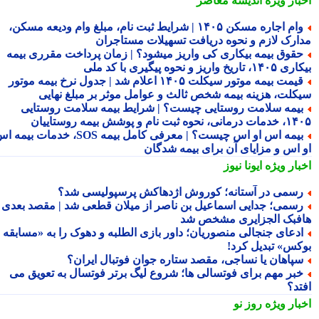
بار ویژه
اندیشه معاصر
وام اجاره مسکن ۱۴۰۵ | شرایط ثبت نام، مبلغ وام ودیعه مسکن،
ارک لازم و نحوه دریافت تسهیلات مستاجران
قوق بیمه بیکاری کی واریز میشود؟ | زمان پرداخت مقرری بیمه
تاریخ واریز و نحوه پیگیری با کد ملی
قیمت بیمه موتور سیکلت ۱۴۰۵ اعلام شد | جدول نرخ بیمه موتور
کلت، هزینه بیمه شخص ثالث و عوامل موثر بر مبلغ نهایی
یمه سلامت روستایی چیست؟ | شرایط بیمه سلامت روستایی
نحوه ثبت نام و پوشش بیمه روستاییان
بیمه اس او اس چیست؟ | معرفی کامل بیمه SOS، خدمات بیمه اس
 اس و مزایای آن برای بیمه شدگان
بار ویژه
ایونا نیوز
سمی در آستانه؛ کوروش اژدهاکش پرسپولیسی شد؟
سمی؛ جدایی اسماعیل بن ناصر از میلان قطعی شد | مقصد بعدی
فبک الجزایری مشخص شد
دعای جنجالی منصوریان؛ داور بازی الطلبه و دهوک را به «مسابقه
کس» تبدیل کرد!
پاهان یا نساجی، مقصد ستاره جوان فوتبال ایران؟
بر مهم برای فوتسالی ها؛ شروع لیگ برتر فوتسال به تعویق می
تد؟
بار ویژه
روز نو