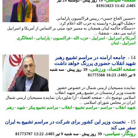
19 روز پیش - دوشنبه 29 تیر
81911023
1405
ین الحاج حسن»، رییس فراکسیون پارلمانی
لبک-الهرمل» وابسته به حزب الله اعلام کرد:
تگاه حاکمه لبنان همچنان به مسیر خود مبنی بر التماس از آمریکا و اسراییل
ه می دهد. - شفقنا- ...
یکا و اسراییل
-
اسراییل
-
حزب الله
-
فراکسیون
-
پارلمانی
-
اشغالگری
اییل
-
لبنان
جامعه ارامنه در مراسم تشییع رهبر
د انقلاب حضوری پررنگ خواهد داشت
حه اقتصاد
-
ورزشی
-
39 روز پیش - سه شنبه
81775566
ینده مسیحیان ارمنی شمال در خصوص حضور
ت وزیر ارمنستان در تشییع رهبر شهید انقلاب
امی توضیح داد. - صفحه اقتصاد - آرا شاوردیان نماینده مسیحیان ارمنی شمال
ان در مجلس شورای اسلامی ...
د انقلاب
-
مراسم
-
مراسم تشییع
-
انقلاب
-
مراسم تشییع پیکر
-
شهید
-
رهبر
نخست وزیر این کشور برای شرکت در مراسم تشییع به ایران
ر می کند
گار
-
سیاسی
-
39 روز پیش - سه شنبه 9 تیر 1405، 12:22
81773797