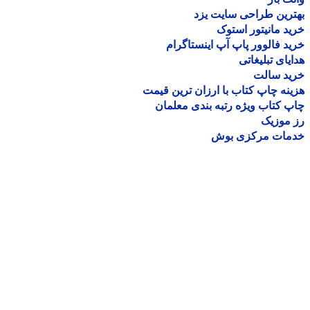
رین طراحی سایت یزد
د مانیتور استوک
د فالوور پاپ آپ اینستاگرام
یای تبلیغاتی
ید سالت
نه چاپ کتاب با ارزان ترین قیمت
 کتاب ویژه رتبه بندی معلمان
موزیک
مات مرکزی بوش