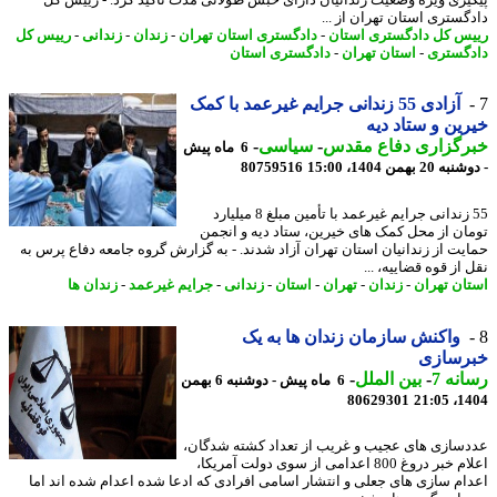
گستری استان تهران از ...
س کل دادگستری استان
-
دادگستری استان تهران
-
زندان
-
زندانی
-
رییس کل
گستری
-
استان تهران
-
دادگستری استان
آزادی 55 زندانی جرایم غیرعمد با کمک
ین و ستاد دیه
رگزاری دفاع مقدس
-
سیاسی
-
6 ماه پیش
2 بهمن 1404، 15:00
80759516
55 زندانی جرایم غیرعمد با تأمین مبلغ 8 میلیارد
ان از محل کمک های خیرین، ستاد دیه و انجمن
یت از زندانیان استان تهران آزاد شدند. - به گزارش گروه جامعه دفاع پرس به
از قوه قضاییه، ...
ان تهران
-
زندان
-
تهران
-
استان
-
زندانی
-
جرایم غیرعمد
-
زندان ها
واکنش سازمان زندان ها به یک
رسازی
نه 7
-
بین الملل
-
6 ماه پیش - دوشنبه 6 بهمن
80629301
1404
سازی های عجیب و غریب از تعداد کشته شدگان،
اعلام خبر دروغ 800 اعدامی از سوی دولت آمریکا،
ام سازی های جعلی و انتشار اسامی افرادی که ادعا شده اعدام شده اند اما