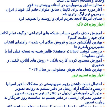
دت و انسجام اجتماعی است
تاره سابق پرسپولیس در آستانه پیوستن به فجر
غاز دوره جدید برای کاپیتان سابق ملوان/ خانم گل فوتبال ایران
مربی تیم لیگ برتری شد
نای آمریکا لایحه تحریم ایران و روسیه را تصویب کرد
بار ویژه
تک ناک
موزش حذف دائمی حساب شبکه های اجتماعی؛ چگونه تمام اکانت
ی خود را دیلیت کنیم؟
هترین اپلیکیشن خرید و فروش طلای آب شده + راهنمای انتخاب
تبرترین پلتفرم ها
بررسی گوشی Galaxy Z Flip8؛ ظاهر شبیه به نسخه قبلی اما با
طن متفاوت!
موزش مسدود کردن کارت بانکی + روش های آنلاین، تلفنی و
وری
هترین شغل های هوش مصنوعی در سال ۲۰۲۶
بار ویژه
تسنیم نیوز
حتمال دست داشتن رژیم صهیونیستی در مشکلات اخیر اسپانیا
ییس دانشگاه آزاد اردبیل در دفتر تسنیم به روایت تصویر
دیرکل دامپزشکی اردبیل در دفتر تسنیم به روایت تصویر
ضور مدیران اردبیلی در دفتر تسنیم به مناسبت روز خبرنگار به
ایت تصویر
بینید|رزمندگان ما دنیا را مبهوت کردند/با نیروهای مسلح شکافی