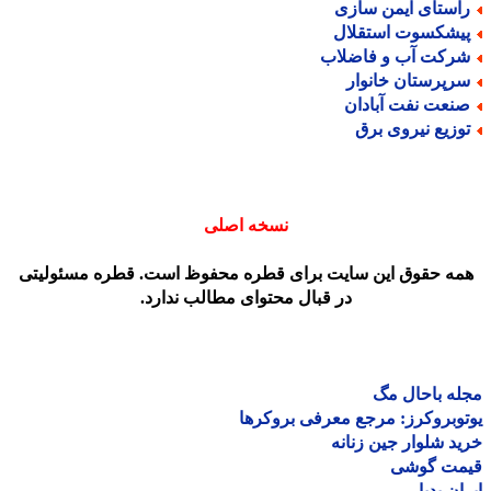
استای ایمن سازی
یشکسوت استقلال
رکت آب و فاضلاب
رپرستان خانوار
نعت نفت آبادان
وزیع نیروی برق
نسخه اصلی
مه حقوق این سایت برای قطره محفوظ است. قطره مسئولیتی
در قبال محتوای مطالب ندارد.
ه باحال مگ
وبروکرز: مرجع معرفی بروکرها
د شلوار جین زنانه
مت گوشی
ان پدیا