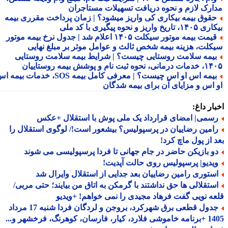
ارک لازم و نحوه دریافت تسهیلات مستاجران
قوق بیمه بیکاری کی واریز میشود؟ | زمان پرداخت مقرری بیمه
تاریخ واریز و نحوه پیگیری با کد ملی
قیمت بیمه موتور سیکلت ۱۴۰۵ اعلام شد | جدول نرخ بیمه موتور
کلت، هزینه بیمه شخص ثالث و عوامل موثر بر مبلغ نهایی
یمه سلامت روستایی چیست؟ | شرایط بیمه سلامت روستایی
نحوه ثبت نام و پوشش بیمه روستاییان
بیمه اس او اس چیست؟ | معرفی کامل بیمه SOS، خدمات بیمه اس
 اس و مزایای آن برای بیمه شدگان
ار داغ:
سمی| امضای قرارداد یک ملی پوش با استقلال +عکس
امین رضاییان در پرسپولیس؟ بیشعور است!/ لوگوی استقلال را
 از پول ماچ کرد!
و بازیکن حاضر در جام جهانی تا فردا پرسپولیسی می شوند
یدیو| پرسپولیس روی حالت آپدیت!
ستوری رامین رضاییان بعد جدایی از استقلال وایرال شد
ستقلالی ها حق نداشتند با گرمکن به اتاق من بیایند؛ حتی مربی/
ه نویی گفت فرهاد مجیدی را نمی خواهم! +ویدیو
جدول قطعی برق شهرکرد، بروجن و لردگان فردا شنبه 17 مرداد
1405 +برنامه خاموشی فلارد، کیار، فارسان، کوهرنگ، فرخشهر و...