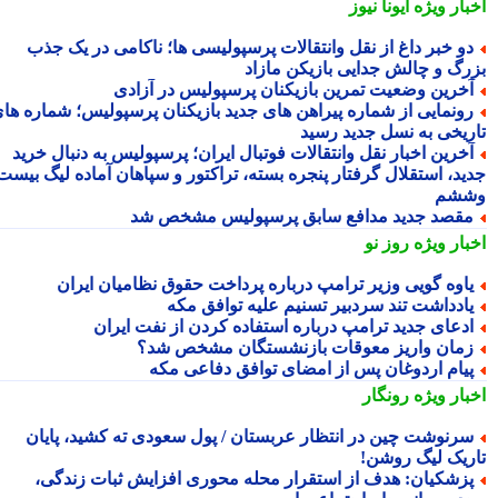
بار ویژه
ایونا نیوز
و خبر داغ از نقل وانتقالات پرسپولیسی ها؛ ناکامی در یک جذب
رگ و چالش جدایی بازیکن مازاد
خرین وضعیت تمرین بازیکنان پرسپولیس در آزادی
ونمایی از شماره پیراهن های جدید بازیکنان پرسپولیس؛ شماره های
ریخی به نسل جدید رسید
خرین اخبار نقل وانتقالات فوتبال ایران؛ پرسپولیس به دنبال خرید
ید، استقلال گرفتار پنجره بسته، تراکتور و سپاهان آماده لیگ بیست
شم
قصد جدید مدافع سابق پرسپولیس مشخص شد
بار ویژه
روز نو
اوه گویی وزیر ترامپ درباره پرداخت حقوق نظامیان ایران
ادداشت تند سردبیر تسنیم علیه توافق مکه
دعای جدید ترامپ درباره استفاده کردن از نفت ایران
مان واریز معوقات بازنشستگان مشخص شد؟
یام اردوغان پس از امضای توافق دفاعی مکه
بار ویژه
رونگار
رنوشت چین در انتظار عربستان / پول سعودی ته کشید، پایان
ریک لیگ روشن!
زشکیان: هدف از استقرار محله محوری افزایش ثبات زندگی،