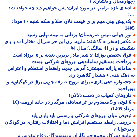
ارمحال و بختیاری )
دعای تازه ترامپ در مورد ایران: پس خواهیم دید چه خواهد شد
یک پیش بینی مهم برای قیمت دلار، طلا و سکه شنبه 17 مرداد
14
ور جهانی تنیس صربستان؛ یزدانی به نیمه نهایی رسید
کس| سفر به گذشته؛ ماریه، زن ابن حر سریال مختارنامه با پای
و در 41 سالگی؛ سال 94
وق تخصص نوزادان: شیر مادر برترین تغذیه برای نوزاد است
رداخت مستقیم ساماندهی نیروهای شرکتی نیست
امانه یارانه معیشتی؛ آدرس جدید، راهنمای استعلام و اعتراض
دهک بندی + هشدار کلاهبرداری
شنواره «هی یاری» برای ترویج صرفه جویی برق در کهگیلویه و
راحمد
اروهای کمیاب در دست دلالان!
6 فوتی و 5 مصدوم بر اثر تصادفی مرگبار در جاده ارومیه (16
 1405)
بعیض میان نیروهای شرکتی و رسمی باید پایان یابد
ررسی رابطه مستقیم افزایش دما و اختلالات رفتاری در کودکان
وجوانان
یانیه دبیرکل مجمع خبرنگاران و نویسندگان دفاع مقدس و