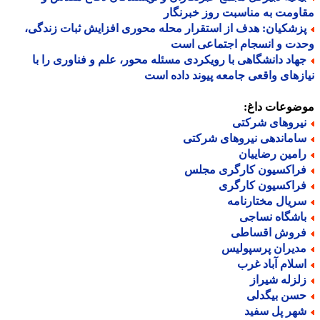
ومت به مناسبت روز خبرنگار
زشکیان: هدف از استقرار محله محوری افزایش ثبات زندگی،
دت و انسجام اجتماعی است
هاد دانشگاهی با رویکردی مسئله محور، علم و فناوری را با
زهای واقعی جامعه پیوند داده است
ضوعات داغ:
یروهای شرکتی
اماندهی نیروهای شرکتی
امین رضاییان
راکسیون کارگری مجلس
راکسیون کارگری
ریال مختارنامه
اشگاه نساجی
روش اقساطی
دیران پرسپولیس
سلام آباد غرب
لزله شیراز
سن بیگدلی
هر پل سفید