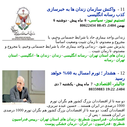
واکنش سازمان زندان ها به خبرسازی
 رسانه انگلیسی
یم نیوز
-
سیاسی
-
6 ماه پیش - دوشنبه 6
، 08:45
80622434
انی واجد بیماری حاد یا شرایط جسمانی وخیم، یا
وح و مصدوم، تا زمان تثبیت وضعیت اساساً
رش نمی شود. - زندانی واجد بیماری حاد یا شرایط جسمانی وخیم، یا مجروح و
وم، تا زمان تثبیت ...
ان های استان تهران
-
رسانه انگلیسی
-
زندان
-
زندان ها
-
انگلیسی
-
استان
ان
-
رسانه
هشدار ؛ تورم امسال به 60% خواهد
ید
بتر
-
اقتصادی
-
7 ماه پیش - یکشنبه 7 دی
80359883
1404
سه تا از اقتصاددان بزرگ کشور هم نگران تورم
1000 درصدی در ایران هستند.... حسین عبده تبریزی،
اقتصاددان گفت: دو سه تا از اقتصاددان بزرگ کشور هم نگران تورم 1000 درصدی
یران هستند. - پس از ...
صاددان
-
فدراسیون شطرنج
-
زندان های استان تهران
-
رییس فدراسیون
رنج
-
فدراسیون
-
در ایران
-
درمان خشکی پوست