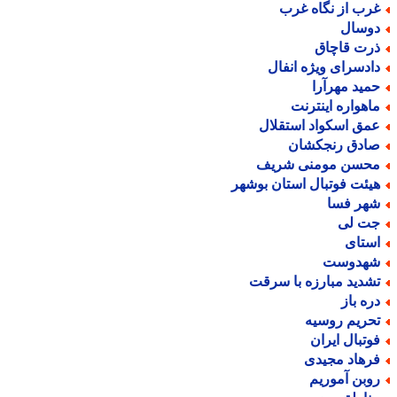
رب از نگاه غرب
وسال
رت قاچاق
ادسرای ویژه انفال
مید مهرآرا
اهواره اینترنت
مق اسکواد استقلال
ادق رنجکشان
حسن مومنی شریف
یئت فوتبال استان بوشهر
هر فسا
ت لی
ستای
هدوست
شدید مبارزه با سرقت
ره باز
حریم روسیه
وتبال ایران
رهاد مجیدی
وبن آموریم