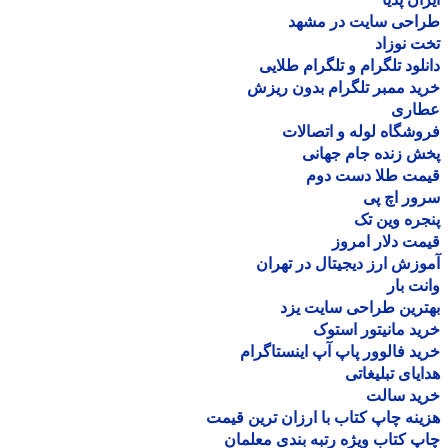
احی سایت در مشهد
 نوزاد
لود تلگرام و تلگرام طلایی
د ممبر تلگرام بدون ریزش
اری
شگاه لوله و اتصالات
 زنده جام جهانی
مت طلا دست دوم
ر اچ پی
ره وین تک
ت دلار امروز
زش ارز دیجیتال در تهران
ت بار
رین طراحی سایت یزد
د مانیتور استوک
د فالوور پاپ آپ اینستاگرام
یای تبلیغاتی
ید سالت
نه چاپ کتاب با ارزان ترین قیمت
 کتاب ویژه رتبه بندی معلمان