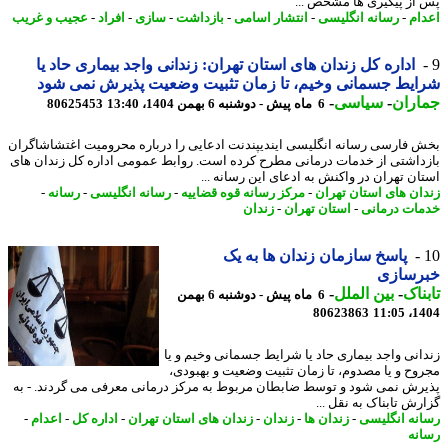
از پیگیری ها مشخص ...
ام
-
رسانه انگلیسی
-
انتشار اسامی
-
بازداشت
-
سازی
-
افراد
-
عجیب و غریب
اداره کل زندان های استان تهران: زندانی واجد بیماری حاد یا
یط جسمانی وخیم، تا زمان تثبیت وضعیت پذیرش نمی شود
اران
-
سیاسی
-
6 ماه پیش - دوشنبه 6 بهمن 1404، 13:40
80625453
 فارسی رسانه انگلیسی ایندیپندنت ادعایی را درباره محرومیت اغتشاشاگران
داشتی از خدمات درمانی مطرح کرده است. روابط عمومی اداره کل زندان های
ان تهران در واکنش به ادعای این رسانه ...
ان های استان تهران
-
مرکز رسانه قوه قضاییه
-
رسانه انگلیسی
-
رسانه
-
ات درمانی
-
استان تهران
-
زندان
پاسخ سازمان زندان ها به یک
رسازی
ناک
-
بین الملل
-
6 ماه پیش - دوشنبه 6 بهمن
80623863
1404
انی واجد بیماری حاد یا شرایط جسمانی وخیم و یا
وح و یا مصدوم، تا زمان تثبیت وضعیت و بهبودی،
رش نمی شود و توسط ضابطان مربوط به مرکز درمانی معرفی می گردند. - به
رش تابناک به نقل ...
نه انگلیسی
-
زندان ها
-
زندان
-
زندان های استان تهران
-
اداره کل
-
اعدام
-
نه