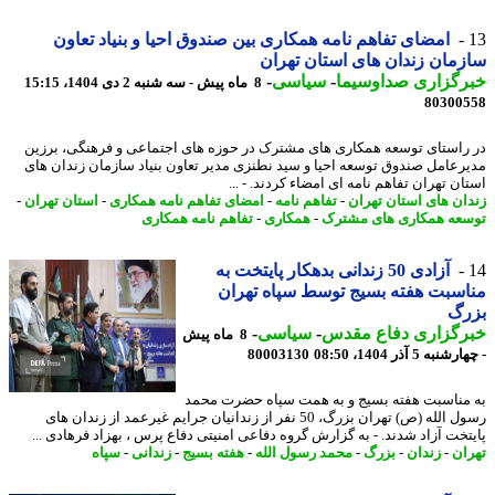
امضای تفاهم نامه همکاری بین صندوق احیا و بنیاد تعاون
مان زندان های استان تهران
رگزاری صداوسیما
-
سیاسی
-
8 ماه پیش - سه شنبه 2 دی 1404، 15:15
80300
راستای توسعه همکاری های مشترک در حوزه های اجتماعی و فرهنگی، برزین
رعامل صندوق توسعه احیا و سید نطنزی مدیر تعاون بنیاد سازمان زندان های
ن تهران تفاهم نامه ای امضاء کردند. - ...
ان های استان تهران
-
تفاهم نامه
-
امضای تفاهم نامه همکاری
-
استان تهران
-
عه همکاری های مشترک
-
همکاری
-
تفاهم نامه همکاری
آزادی 50 زندانی بدهکار پایتخت به
سبت هفته بسیج توسط سپاه تهران
رگ
رگزاری دفاع مقدس
-
سیاسی
-
8 ماه پیش
به 5 آذر 1404، 08:50
80003130
مناسبت هفته بسیج و به همت سپاه حضرت محمد
رسول الله (ص) تهران بزرگ، 50 نفر از زندانیان جرایم غیرعمد از زندان های
تخت آزاد شدند. - به گزارش گروه دفاعی امنیتی دفاع پرس ، بهزاد فرهادی ...
ان
-
زندان
-
بزرگ
-
محمد رسول الله
-
هفته بسیج
-
زندانی
-
سپاه