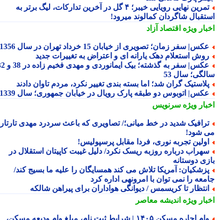
تمرین نهایی رویایی خیبر؛ ۴ گل در آخرین تدارکات، لیگ برتر به
تقبال شاگردان کمالوند میرود!
بار ویژه
اقتصاد آزاد
کس| سفر زمان؛ تصویری از خیابان 15 خرداد تهران در سال 1356
وش استعلام دهک یارانه ای و اعتراض به تغییرات جدید
عکس| سفر به گذشته؛ بیک ایمانوردی و مهدی فخیم زاده در 38 و 32
لگی؛ سال 53
لاستیک گران شد؛ اما بسته بندی تغییر نکرد، مردم تاوان دادند
کس| اتوبوس دو طبقه پارک رویال در خیابان جمهوری؛ سال 1339
بار ویژه
سرنویس
رافیک شدید در خط میانی؛/ تصاویری که باعث سردرد مهدی تارتار
 شود!
ولین تجربه نوری، فردا مقابل پرسپولیس!
هراب درباره روزبه ریسک نکرد/ دلیل غیبت کاپیتان استقلال در
زی دوستانه
زشکیان: آمریکا تلاش می کند همسایگان را علیه ما بسیج کند/
معه را نمی توان با امرونهی اداره کرد
نتظار تا کریسمس / دیوانگی هواداران برای پیراهن شالکه
بار ویژه
اندیشه معاصر
وام اجاره مسکن ۱۴۰۵ | شرایط ثبت نام، مبلغ وام ودیعه مسکن،