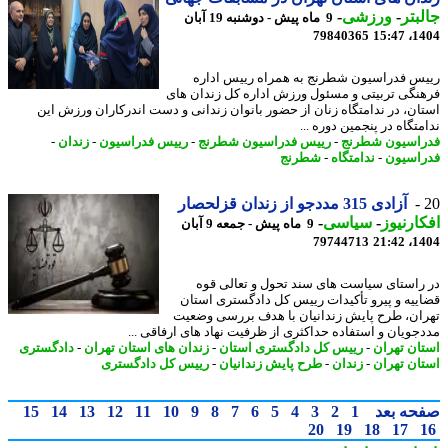
بتر
-
ورزشی
-
9 ماه پیش - دوشنبه 19 آبان
79840365
1404
س فدراسیون شطرنج به همراه رییس اداره
نگی تربیتی و مسئول ورزش اداره کل زندان های
ان، در ندامتگاه زنان از حضور بانوان زندانی و دست اندرکاران ورزش این
تگاه در پنجمین دوره ...
اسیون شطرنج
-
رییس فدراسیون شطرنج
-
رییس فدراسیون
-
زندان
-
اسیون
-
ندامتگاه
-
شطرنج
آزادی 315 مددجو از زندان قزلحصار
ارنیوز
-
سیاسی
-
9 ماه پیش - جمعه 9 آبان
79744713
1404
راستای سیاست های سند تحول و تعالی قوه
ییه و پیرو تأکیدات رییس کل دادگستری استان
ان، طرح پایش زندانیان با هدف بررسی وضعیت
جویان و استفاده حداکثری از ظرفیت نهاد های ارفاقی ...
ان تهران
-
رییس کل دادگستری استان
-
زندان های استان تهران
-
دادگستری
ان تهران
-
زندان
-
طرح پایش زندانیان
-
رییس کل دادگستری
حه بعد
1
2
3
4
5
6
7
8
9
10
11
12
13
14
15
20
19
18
17