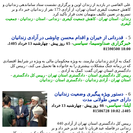
 القاصی در بازدید از زندان اوین و برگزاری نشست ستاد ساماندهی زندانیان و
کاهش جمعیت کیفری استان تهران، از آزادی 175 نفر از زندانیان خبر داد و بر
یع در تعیین تکلیف متهمان تحت قرار تأکید کرد.
ان
-
استان تهران
-
کاهش جمعیت کیفری
-
زندانی
-
استان
-
زندانیان
-
جمعیت
ری
قدردانی از خیران و اقدام محسن چاوشی در آزادی زندانیان
رگزاری صداوسیما
-
سیاسی
-
65 روز پیش - چهارشنبه 13 خرداد 1405،
81590500
18
 به آزادی زندانیان نیازمند، به ویژه محکومان مالی به ویژه در شرایط اقتصادی
در زمانه جنگ مشکلات بیشتری را به خانواده ها تحمیل می کند، - رییس کل
گستری استان تهران گفت: کمک به آزادی ...
س کل دادگستری استان
-
دادگستری استان تهران
-
رییس کل دادگستری
-
ان تهران
-
آزادی زندانیان
-
دادگستری استان
-
زندانیان
دستور ویژه پیگیری وضعیت زندانیان
رای حبس طولانی مدت
ا
-
سیاسی
-
66 روز پیش - چهارشنبه 13 خرداد
81586728
1405
رییس کل دادگستری استان تهران از آزادی 440
انی در فاصله عید قربان تا عید غدیر خبر داد و بر
یری ویژه وضعیت زندانیان دارای حبس طولانی مدت تأکید کرد. - رییس کل