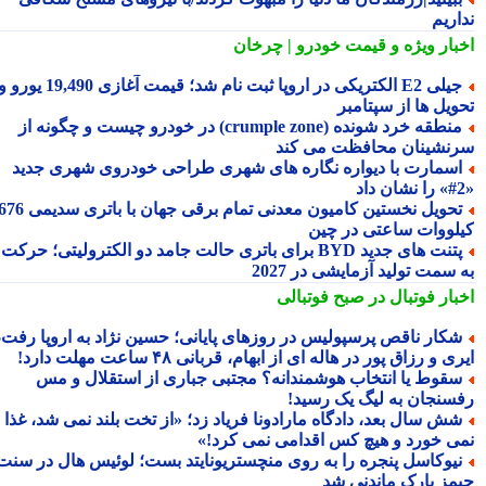
اریم
بار ویژه
و قیمت خودرو | چرخان
جیلی E2 الکتریکی در اروپا ثبت نام شد؛ قیمت آغازی 19,490 یورو و
ویل ها از سپتامبر
منطقه خرد شونده (crumple zone) در خودرو چیست و چگونه از
نشینان محافظت می کند
سمارت با دیواره نگاره های شهری طراحی خودروی شهری جدید
تحویل نخستین کامیون معدنی تمام برقی جهان با باتری سدیمی 676
لووات ساعتی در چین
پتنت های جدید BYD برای باتری حالت جامد دو الکترولیتی؛ حرکت
سمت تولید آزمایشی در 2027
بار فوتبال در صبح فوتبالی
کار ناقص پرسپولیس در روزهای پایانی؛ حسین نژاد به اروپا رفت،
ی و رزاق پور در هاله ای از ابهام، قربانی ۴۸ ساعت مهلت دارد!
قوط یا انتخاب هوشمندانه؟ مجتبی جباری از استقلال و مس
سنجان به لیگ یک رسید!
ش سال بعد، دادگاه مارادونا فریاد زد؛ «از تخت بلند نمی شد، غذا
ی خورد و هیچ کس اقدامی نمی کرد!»
یوکاسل پنجره را به روی منچستریونایتد بست؛ لوئیس هال در سنت
مز پارک ماندنی شد