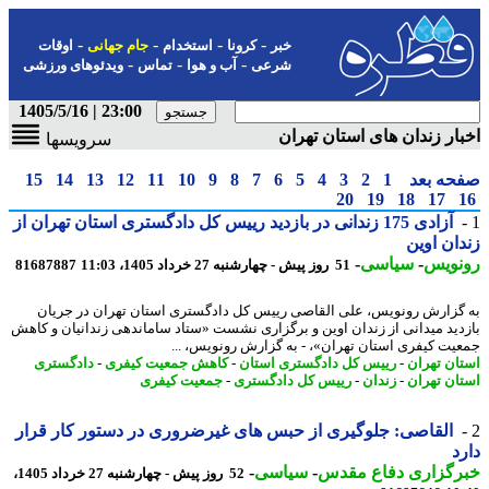
-
-
-
-
خبر
کرونا
استخدام
جام جهانی
اوقات
-
-
-
شرعی
آب و هوا
تماس
ویدئوهای ورزشی
23:00 | 1405/5/16
ار زندان های استان تهران
سرویسها
حه بعد
1
2
3
4
5
6
7
8
9
10
11
12
13
14
15
20
19
18
17
آزادی 175 زندانی در بازدید رییس کل دادگستری استان تهران از
ان اوین
نویس
-
سیاسی
-
51 روز پیش - چهارشنبه 27 خرداد 1405، 11:03
81687887
گزارش رونویس، علی القاصی رییس کل دادگستری استان تهران در جریان
دید میدانی از زندان اوین و برگزاری نشست «ستاد ساماندهی زندانیان و کاهش
یت کیفری استان تهران»، - به گزارش رونویس، ...
ان تهران
-
رییس کل دادگستری استان
-
کاهش جمعیت کیفری
-
دادگستری
ان تهران
-
زندان
-
رییس کل دادگستری
-
جمعیت کیفری
القاصی: جلوگیری از حبس های غیرضروری در دستور کار قرار
د
رگزاری دفاع مقدس
-
سیاسی
-
52 روز پیش - چهارشنبه 27 خرداد 1405،