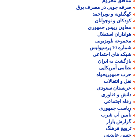
ناطق محروم
رفه جویی در مصرف برق
هگیلویه و بویراحمد
ودکان و نوجوانان
عاون رییس جمهوری
واداران استقلال
جموعه تلویزیونی
اره 10 پرسپولیس
بکه های اجتماعی
ازگشت به ایران
ظامی آمریکایی
زب جمهوریخواه
قل و انتقالات
ربستان سعودی
انش و فناوری
فاه اجتماعی
یاست جمهوری
أمین آب شرب
زارش بازار
رویج فرهنگ
سن عابدینی