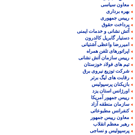
عاون سیاسی
هره برداری
ییس جمهوری
رداخت حقوق
تش نشانی و خدمات ایمنی
ستیار گابریل کالدرون
میررضا واعظی آشتیانی
پراتورهای تلفن همراه
ییس سازمان آتش نشانی
یم های فولاد خوزستان
رکت توزیع نیروی برق
قابت های لیگ برتر
ازیکنان پرسپولیس
ورژانس استان یزد
ییس جمهور آمریکا
ازمان منطقه آزاد
نفرانس مطبوعاتی
عاون رییس جمهور
هبر معظم انقلاب
رسپولیس و نساجی