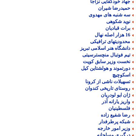
هاد خودکفایی نزاجا
میدرضا شیران
ه شنبه های مهدوی
وید شکوهی
رات قبادیان
ر اصله نهال
حدودیتهای ترافیکی
انشگاه هنر اسلامی تبریز
یم فوتبال منچسترسیتی
خست وزیر سابق کویت
ورتموند و هولشتاین کیل
سکوچیچ
سهیلات ناشی از کرونا
وستای تاریخی کندوان
ان ایو لودریان
اریز یارانه آذر
لسطینیان
ضا شفیع زاده
بکه پرطرفدار
زیر امور خارجه
رگیری مسلحانه