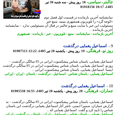
بتر
-
سیاسی
-
18 روز پیش - سه شنبه 30 تیر
81918156
1405
یشنامه آخرین بازمانده در قسمت اول فصل دوم
چه گرد» را تلویزیون همشهری ببینید. منبع خبر
ولیت این خبر با سایت منبع و جالبتر در قبال آن مسئولیتی ندارد. - نمایشنامه
ن بازمانده ...
ین بازمانده
-
نمایشنامه
-
منبع
-
تلویزیون
-
خبر
-
بازمانده
-
همشهری
اسماعیل یغمایی درگذشت
 نو
-
فرهنگی
-
19 روز پیش - یکشنبه 28 تیر 1405، 22:22
81907513
اسماعیل یغمایی، باستان شناس پیشکسوت ایرانی در 85 سالگی درگذشت. -
روزنو :اسماعیل یغمایی، باستان شناس پیشکسوت ایرانی در 85 سالگی درگذشت.
نا: اسماعیل یغمایی، باستان شناس پیشکسوت ایرانی ...
اعیل یغمایی
-
باستان شناس
-
اسماعیل
-
درگذشت
-
باستان
-
ایران
-
ایرانی
اسماعیل یغمایی درگذشت
اران
-
فرهنگی
-
20 روز پیش - یکشنبه 28 تیر 1405، 16:55
81905538
اسماعیل یغمایی، باستان شناس پیشکسوت ایرانی در 85 سالگی درگذشت. - به
رش جماران، سمیرا ایمنی، ناشر آثار اسماعیل یغمایی درگذشت این باستان
س را تایید کرد و گفت: اسماعیل یغمایی که ...
اعیل یغمایی
-
باستان شناس
-
اسماعیل
-
ایران
-
باستان
-
درگذشت
-
ایرانی