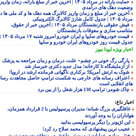
حمایت یارانه در مرداد ۱۴۰۵ | آخرین خبر از مبلغ یارانه، زمان واریز و
عیت دهک های درآمدی
خرین خبر از مبلغ و زمان واریز کالابرگ همه دهک ها و کد ملی ها در
ول کامل شارژ کالابرگ الکترونیکی
فیش حقوقی بازنشستگان مرداد ۱۴۰۵ | آخرین خبر از حقوق،
ناسب سازی و معوقات بازنشستگان
قیمت خودروهای سایپا و ایران خودرو امروز شنبه ۱۷ مرداد ۱۴۰۵ |
ول قیمت روز خودروهای ایران خودرو و سایپا
بار ویژه
ایونا نیوز
ارگی رگ خونی در چشم+ علت، درمان و زمان مراجعه به پزشک
ز آزمایشگاه تا کارخانه؛ مدل جدید دکتری خبرساز شد
وک به ارتش آمریکا؛ برکناری ناگهانی فرمانده ارشد در اروپا!
عتراف رسانه های خارجی به شکست ترامپ حاصل مجاهدت رسانه
ی انقلابی است
اک شومر: ترامپ 130 هزار شغل را از بین برد
ار داغ:
غافلگیری بزرگ شبانه/ مدیران پرسپولیس با 2 قرارداد همزمان،
داران را به وجد آوردند
ین لژیونر را دیگر پرسپولیسی بدانید
جیب ترین پیشنهادی که محمد صلاح رد کرد!
نثی سازی عملیات تروریستی داعش در منطقه «سیده زینب»