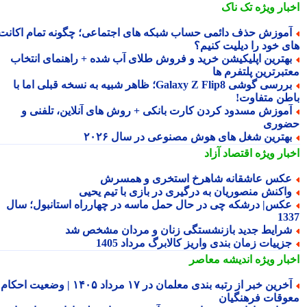
بار ویژه
تک ناک
موزش حذف دائمی حساب شبکه های اجتماعی؛ چگونه تمام اکانت
ی خود را دیلیت کنیم؟
هترین اپلیکیشن خرید و فروش طلای آب شده + راهنمای انتخاب
تبرترین پلتفرم ها
بررسی گوشی Galaxy Z Flip8؛ ظاهر شبیه به نسخه قبلی اما با
طن متفاوت!
موزش مسدود کردن کارت بانکی + روش های آنلاین، تلفنی و
وری
هترین شغل های هوش مصنوعی در سال ۲۰۲۶
بار ویژه
اقتصاد آزاد
کس عاشقانه شاهرخ استخری و همسرش
اکنش منصوریان به درگیری در بازی با تیم یحیی
کس| درشکه چی در حال حمل ماسه در چهارراه استانبول؛ سال
13
رایط جدید بازنشستگی زنان و مردان مشخص شد
زییات زمان بندی واریز کالابرگ مرداد 1405
بار ویژه
اندیشه معاصر
آخرین خبر از رتبه بندی معلمان در ۱۷ مرداد ۱۴۰۵ | وضعیت احکام و
وقات فرهنگیان