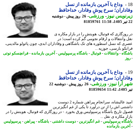
وداع با آخرین بازمانده از نسل
داران؛ سرخ پوشِ وفادار، خداحافظ
نویس نیوز
-
ورزشی
-
26 روز پیش - دوشنبه
81859761
روزگاری که فوتبال، هویتش را در بازار مکاره ی
 وانتقالات و ارقام نجومی گم کرده است؛ در
ی که نسل اسطوره های تک باشگاهی و وفاداران ابدی، چون پائولو مالدینی،
نکو بارسی، جوزپه ...
گاه
-
وانتقالات
-
فوتبال
-
باشگاه پرسپولیس
-
آخرین بازمانده
-
فرانچسکو توتی
ز
وداع با آخرین بازمانده از نسل
داران؛ سرخ پوشِ وفادار، خداحافظ
 آرا نیوز
-
ورزشی
-
26 روز پیش - دوشنبه 22
1
81859654
امید عالیشاه، سرانجام پیراهن شماره 2 دوست
تنی اش را از تن درآورد تا یکی از غم انگیزترین
ل تاریخ باشگاه پرسپولیس ورق بخورد. - در روزگاری که فوتبال، هویتش را در
ر مکاره ی نقل ...
گاه پرسپولیس
-
غم انگیزترین
-
دوست داشتنی
-
باشگاه
-
پیراهن
-
پرسپولیس
رین بازمانده