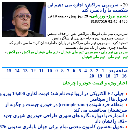
سرمربی مراکش: اجازه نمی دهیم این
ت ما را دلسرد کند
یم نیوز
-
ورزشی
-
29 روز پیش - جمعه 19 تیر
81837516
1405
ربی تیم ملی فوتبال مراکش پس از حذف تیمش
بیست وسومین دوره جام جهانی، از شاگردانش
ید کرد. سرمربی تیم ملی مراکش در پایان خاطرنشان کرد: ما می دانیم که
ینده چیزی بیش از یک تیم ملی هستیم.
ربی تیم ملی
-
سرمربی تیم ملی فوتبال
-
تیم ملی فوتبال مراکش
-
مراکش
-
-
تیم ملی
-
تیم ملی فوتبال
حه بعد
1
2
3
4
5
6
7
8
9
10
11
12
13
14
15
20
19
18
17
بار ویژه
و قیمت خودرو | چرخان
جیلی E2 الکتریکی در اروپا ثبت نام شد؛ قیمت آغازی 19,490 یورو و
ویل ها از سپتامبر
منطقه خرد شونده (crumple zone) در خودرو چیست و چگونه از
نشینان محافظت می کند
سمارت با دیواره نگاره های شهری طراحی خودروی شهری جدید
تحویل نخستین کامیون معدنی تمام برقی جهان با باتری سدیمی 676