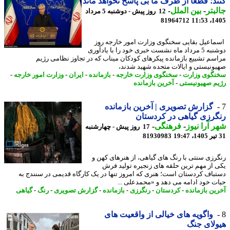
د؛ قطعاً از طرف ما بی پاسخ نخواهد ماند
بتر
-
بین الملل
-
12 روز پیش - دوشنبه 5 مرداد
81964712
1405
اعیل بقایی سخنگوی وزارت امور خارجه روز
دوشنبه 5 مرداد ماه نشست خبری خود را با یادآوری
سم تشییع بازمانده پیکرهای کودکان میناب که در تجاوز نظامی رژیم
ونیستی و ایالات متحده شهید شدند،
گوی وزارت
-
سخنگوی وزارت خارجه
-
بازمانده
-
ایران
-
وزارت امور خارجه
-
م صهیونیستی
-
آخرین بازمانده
گزارش تصویری | آخرین بازمانده
رزی گیاهی در کردستان
 آرا نیوز
-
فرهنگی
-
17 روز پیش - چهارشنبه
81930983
رزی سنتی با رنگ های گیاهی، از هنرهای کهن و
 از مهم ترین حلقه های زنجیره تولید فرش
باف کردستان است؛ هنری که امروز تنها در یک کارگاه قدیمی در سنندج به
ت خود ادامه می دهد و «محمدعلی ...
ین بازمانده
-
کردستان
-
رنگرزی
-
بازمانده
-
گزارش تصویری
-
رنگ
-
گیاهی
واگویه های خیالی از واقعیت های
لای جنگ