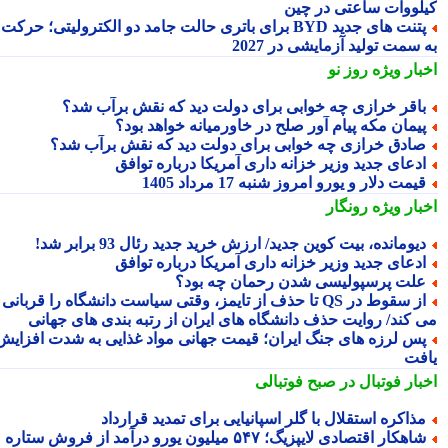
لووات ساعتی در چین
پتنت های جدید BYD برای باتری حالت جامد دو الکترولیتی؛ حرکت
سمت تولید آزمایشی در 2027
بار ویژه
روز نو
اقر خرازی چه خوابی برای دولت دید که نقش برآب شد؟
یمان مکه پیام آور صلح در خاورمیانه خواهد بود؟
ادق خرازی چه خوابی برای دولت دید که نقش برآب شد؟
دعای جدید وزیر خزانه داری آمریکا درباره توافق
یمت دلار و یورو امروز شنبه 17 مرداد 1405
بار ویژه
رونگار
یومانده، بیت کوین جدید/ ارزش خرید جدید رئال 93 برابر شد!
دعای جدید وزیر خزانه داری آمریکا درباره توافق
لت پرسپولیسی شدن رحمان چه بود؟
از سقوط در QS تا حذف از تایمز، وقتی سیاست دانشگاه را قربانی
 کند/ روایت حذف دانشگاه های ایران از رتبه بندی های جهانی
س لرزه های جنگ ایران؛ قیمت جهانی مواد غذایی به شدت افزایش
فت
بار فوتبال در صبح فوتبالی
ذاکره استقلال با گلر اسپانیایی برای تمدید قرارداد
شاهکار اقتصادی لایپزیگ؛ ۵۴۷ میلیون یورو درآمد از فروش ستاره