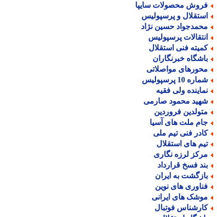
روش محصولات سایپا
ستقلال و پرسپولیس
حمدجواد حسین نژاد
نتقالات پرسپولیس
میته فنی استقلال
اشگاه خبرنگاران
حورهای مواصلاتی
اره 10 پرسپولیس
ماینده ولی فقیه
هید محمود صارمی
تولدین فروردین
ام ملت های آسیا
ادر فنی تیم ملی
یم های استقلال
رکز لرزه نگاری
ند فسخ قرارداد
ازگشت به ایران
ناوری های نوین
وشک های ایرانی
ارشناس فوتبال