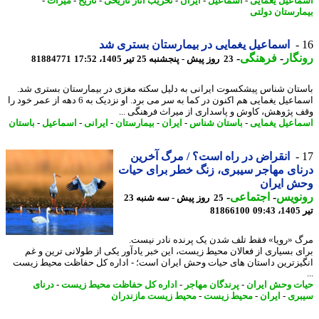
اعیل یغمایی
-
اسماعیل
-
ایران
-
تخریب آثار تاریخی
-
تاریخ
-
میراث
-
ارستان دولتی
اسماعیل یغمایی در بیمارستان بستری شد
گار
-
فرهنگی
-
23 روز پیش - پنجشنبه 25 تیر 1405، 17:52
81884771
تان شناس پیشکسوت ایرانی به دلیل سکته مغزی در بیمارستان بستری شد.
اسماعیل یغمایی هم اکنون در کما به سر می برد. او نزدیک به 6 دهه از عمر خود را
 پژوهش، کاوش و پاسداری از میراث فرهنگی ...
اعیل یغمایی
-
باستان شناس
-
ایران
-
بیمارستان
-
ایرانی
-
اسماعیل
-
باستان
انقراض در راه است؟ / مرگ آخرین
ای مهاجر سیبری، زنگ خطر برای حیات
ش ایران
نویس
-
اجتماعی
-
25 روز پیش - سه شنبه 23
0
81866100
 «رویا» فقط تلف شدن یک پرنده نادر نیست.
ی بسیاری از فعالان محیط زیست، این خبر یادآور یکی از طولانی ترین و غم
یزترین داستان های حیات وحش ایران است؛ - اداره کل حفاظت محیط زیست
ت وحش ایران
-
پرندگان مهاجر
-
اداره کل حفاظت محیط زیست
-
درنای
ری
-
ایران
-
محیط زیست
-
محیط زیست مازندران