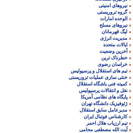
یروهای امنیتی
روه تروریستی
لوحده امارات
یروهای مسلح
یگ قهرمانان
دیریت انرژی
یالات متحده
خرین وضعیت
طرناک ترین
راسان رضوی
یم های استقلال و پرسپولیس
نثی سازی عملیات تروریستی
میته فنی باشگاه استقلال
قل و انتقالات پرسپولیس
ایگاه های نظامی آمریکا
ئوفیزیک دانشگاه تهران
دیرعامل سابق استقلال
ارشناس فوتبال ایران
یم ارزیاب هلال احمر
یت الله مصطفی محامی