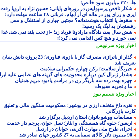
سود خالص!
کار ناقص پرسپولیس در روزهای پایانی؛ حسین نژاد به اروپا رفت،
ی و رزاق پور در هاله ای از ابهام، قربانی ۴۸ ساعت مهلت دارد!
قوط یا انتخاب هوشمندانه؟ مجتبی جباری از استقلال و مس
سنجان به لیگ یک رسید!
ش سال بعد، دادگاه مارادونا فریاد زد؛ «از تخت بلند نمی شد، غذا
ی خورد و هیچ کس اقدامی نمی کرد!»
بار ویژه
سرنویس
گذار از ناترازی مصرف گاز با بازوی فناوری؛ 23 پروژه دانش بنیان
ریف شد
برنگار سلامت؛ رکن چهارم حکمرانی سلامت
شدار ژنرال کین درباره محدودیت های گزینه های نظامی علیه ایران
هره بهت زده سه بازیگر زن در مراسم یادبود مریم همتیان
ا و تجربه «هبوط»
بار ویژه
تسنیم نیوز
قره داغ متخلف ارزی در بوشهر؛ محکومیت سنگین مالی و تعلیق
رت بازرگانی
سابقات ووشو بانوان استان اردبیل برگزار شد
ربعین؛ جلوه گاه همبستگی و ایثار؛ نسل جوان، پرچم دار خدمت
جرای طرح ملی مهارت آفرینی جوانان در اردبیل
ون دلار کالای سمنانی به 27 کشور جهان صادر شد