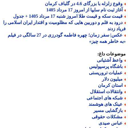
وع زلزله با بزرگای 4.6 در گلباف کرمان
از ثبت نام سایپا از امروز 17 مرداد 1405
مت سکه و قیمت طلا امروز شنبه 17 مرداد 1405 + جدول
رود به قلم و دوربین هایی که مظلومیت و اقتدار ایران اسلامی را
اد زدند
عکس| سفر زمان؛ چهره فاطمه گودرزی در 27 سالگی در فیلم
 خاطر همه چیز»
ضوعات داغ:
اعظ آشتیانی
اشگاه پرسپولیس
ملیات تروریستی
یلیون دلار
ستان کرمان
انتقالات استقلال
بکه های اجتماعی
ینک های هوشمند
ازگشایی مسیر
شکلات حقوقی
باس صیدی