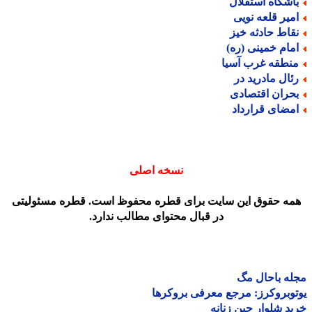
اشگاه استقلال
میر قلعه نویی
قاط حادثه خیز
مام خمینی (ره)
نطقه غرب آسیا
ئال مادرید در
حران اقتصادی
مضای قرارداد
نسخه اصلی
مه حقوق این سایت برای قطره محفوظ است. قطره مسئولیتی
در قبال محتوای مطالب ندارد.
ه باحال مگ
وبروکرز: مرجع معرفی بروکرها
د شلوار جین زنانه