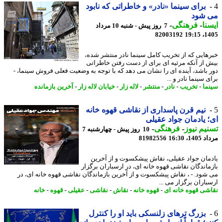
برای سینما «نادر» و خاطراتی که نابود
 شود
نا
-
فرهنگی
-
7 روز پیش - شنبه 10 مرداد
82003192
1405
هایی که از تخریب کامل سینما نادر منتشر شده،
 از آنکه مرثیه ای برای از دست رفتن خاطراتی
 باشد، آینده ای را نشان می دهد که با توجه به وضعیت فعلی فروش سینما، -
 سینما نادر و ...
ما
-
تخریب
-
نادر
-
منتشر
-
لاله زار
-
خیابان لاله زار
-
آخرین بازمانده
نیم قرن پاسداری از نقاشی قهوه خانه
 یادمان جواد عقیلی
یم نیوز
-
فرهنگی
-
10 روز پیش - چهارشنبه 7
1، 16:30
81982556
مان جواد عقیلی، نقاش پیشکسوت و از آخرین
ماندگان نقاشی قهوه خانه ای، در ارسباران برگزار
شود. - ، نقاش پیشکسوت و از آخرین بازماندگان نقاشی قهوه خانه ای، در
باران برگزار می ...
شی قهوه خانه ای
-
قهوه خانه
-
نقاش
-
نقاشی
-
عقیلی
-
قهوه
-
خانه
بزرگ ترهای زلنسکی باید او را کنترل