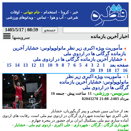
-
-
-
-
خبر
کرونا
استخدام
جام جهانی
اوقات
-
-
-
شرعی
آب و هوا
تماس
ویدئوهای ورزشی
08:59 | 1405/5/17
ار آخرین بازمانده
سرویسها
مأموریت ویژه اکبری زیر نظر مانولوپولوس: خشایار آخرین
ازمانده گرگانی ها در اردوی ملی
خشایار آخرین بازمانده گرگانی ها در اردوی ملی
حه بعد
1
2
3
4
5
6
7
8
9
10
11
12
13
14
15
20
19
18
17
مأموریت ویژه اکبری زیر نظر
ولوپولوس: خشایار آخرین بازمانده
انی ها در اردوی ملی
نویس
-
ورزشی
-
11 ساعت پیش - جمعه 16
1، 21:08
82043270
 از جدایی مبین شیخی و پیتر گریگوریان، خشایار
 اکبری تنها نماینده شهرداری گرگان در اردوی تیم ملی است. رقابت های اردوی
ده سازی تیم ملی بسکتبال ایران برای حضور در پنجره چهارم ...
داری گرگان
-
گرگان
-
شهرداری
-
علی اکبری
-
اردوی تیم ملی
-
خشایار
-
ینده