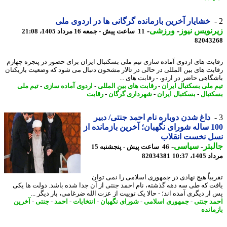
خشایار آخرین بازمانده گرگانی ها در اردوی ملی
نویس نیوز
-
ورزشی
-
11 ساعت پیش - جمعه 16 مرداد 1405، 21:08
82043
بت های اردوی آماده سازی تیم ملی بسکتبال ایران برای حضور در پنجره چهارم
بت های بین المللی در حالی در تالار مشحون دنبال می شود که وضعیت بازیکنان
گاهی حاضر در اردو، - رقابت های ...
 ملی بسکتبال ایران
-
رقابت های بین المللی
-
اردوی آماده سازی
-
تیم ملی
تبال
-
بسکتبال ایران
-
شهرداری گرگان
-
رقابت
داغ شدن دوباره نام احمد جنتی/ دبیر
100 ساله شورای نگهبان؛ آخرین بازمانده از
ل نخست انقلاب
بتر
-
سیاسی
-
46 ساعت پیش - پنجشنبه 15
1، 10:37
82034381
یباً هیچ نهادی در جمهوری اسلامی را نمی توان
ت که طی سه دهه گذشته، نام احمد جنتی از آن جدا شده باشد. دولت ها یکی
از دیگری آمده اند؛ - حالا یک توییت از عزت الله ضرغامی، بار دیگر ...
د جنتی
-
جمهوری اسلامی
-
شورای نگهبان
-
انتخابات
-
احمد
-
جنتی
-
آخرین
مانده