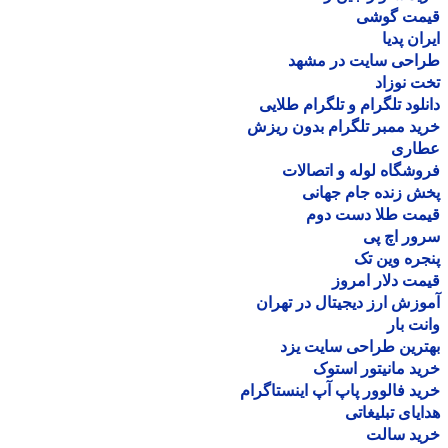
مت گوشی
ان پدیا
احی سایت در مشهد
 نوزاد
لود تلگرام و تلگرام طلایی
د ممبر تلگرام بدون ریزش
اری
شگاه لوله و اتصالات
 زنده جام جهانی
مت طلا دست دوم
ر اچ پی
ره وین تک
ت دلار امروز
زش ارز دیجیتال در تهران
ت بار
رین طراحی سایت یزد
د مانیتور استوک
د فالوور پاپ آپ اینستاگرام
یای تبلیغاتی
ید سالت