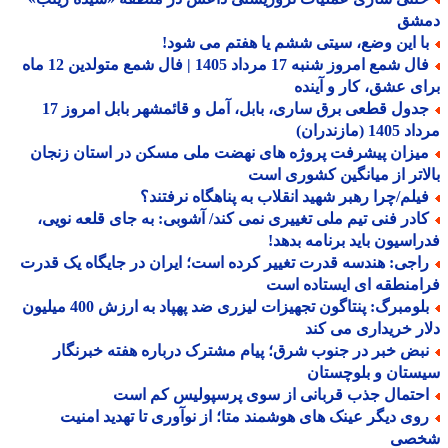
شق
ا این وضع، سیتی ششم یا هفتم می شود!
فال شمع امروز شنبه 17 مرداد 1405 | فال شمع متولدین 12 ماه
ی عشق، کار و آینده
جدول قطعی برق ساری، بابل، آمل و قائمشهر بابل امروز 17
1 (مازندران)
یزان پیشرفت پروژه های نهضت ملی مسکن در استان زنجان
اتر از میانگین کشوری است
یلم/چرا رهبر شهید انقلاب به پناهگاه نرفتند؟
ادر فنی تیم ملی تغییری نمی کند/ آشوبی: به جای قلعه نویی،
اسیون باید برنامه بدهد!
اجی: هندسه قدرت تغییر کرده است؛ ایران در جایگاه یک قدرت
منطقه ای ایستاده است
بلومبرگ: پنتاگون تجهیزات لیزری ضد پهپاد به ارزش 400 میلیون
ر خریداری می کند
بض خبر در جنوب شرق؛ پیام مشترک درباره هفته خبرنگار
تان و بلوچستان
حتمال جذب قربانی از سوی پرسپولیس کم است
وی دیگر عینک های هوشمند متا؛ از نوآوری تا تهدید امنیت
صی