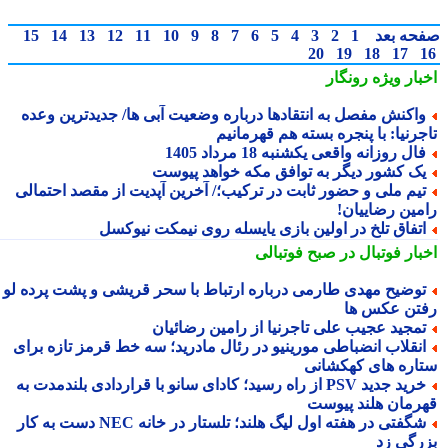
حه بعد
1
2
3
4
5
6
7
8
9
10
11
12
13
14
15
20
19
18
17
بار ویژه
رونگار
اکنش مفصل به انتقادها درباره وضعیت آبی ها/ جدیدترین وعده
جرنیا: با پنجره بسته هم قهرمانیم
ال روزانه واقعی یکشنبه 18 مرداد 1405
ک کشور دیگر به توافق مکه خواهد پیوست
یم ملی و حضور ثابت در ترکیب؛/ آخرین آپدیت از مقصد احتمالی
مین رضاییان!
تفاق تلخ در اولین بازی یایسله روی نیمکت نیوکسل
بار فوتبال در صبح فوتبالی
وضیح مهدی طارمی درباره ارتباط با سحر قریشی و پشت پرده لو
تن عکس ها
مجید عجیب علی تاجرنیا از رامین رضائیان
نقلاب انضباطی مورینیو در رئال مادرید؛ سه خط قرمز تازه برای
اره های کهکشانی
خرید جدید PSV از راه رسید؛ کادای سانو با قراردادی بلندمدت به
رمان هلند پیوست
شگفتی در هفته اول لیگ هلند؛ تلستار در خانه NEC دست به کار
رگی زد