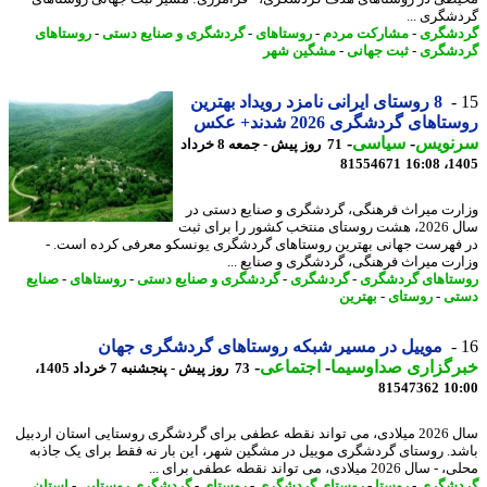
شگری ...
شگری
-
مشارکت مردم
-
روستاهای
-
گردشگری و صنایع دستی
-
روستاهای
شگری
-
ثبت جهانی
-
مشگین شهر
8 روستای ایرانی نامزد رویداد بهترین
اهای گردشگری 2026 شدند+ عکس
نویس
-
سیاسی
-
71 روز پیش - جمعه 8 خرداد
81554671
1405
رت میراث فرهنگی، گردشگری و صنایع دستی در
سال 2026، هشت روستای منتخب کشور را برای ثبت
فهرست جهانی بهترین روستاهای گردشگری یونسکو معرفی کرده است. -
رت میراث فرهنگی، گردشگری و صنایع ...
تاهای گردشگری
-
گردشگری
-
گردشگری و صنایع دستی
-
روستاهای
-
صنایع
تی
-
روستای
-
بهترین
موییل در مسیر شبکه روستاهای گردشگری جهان
رگزاری صداوسیما
-
اجتماعی
-
73 روز پیش - پنجشنبه 7 خرداد 1405،
81547362
10
سال 2026 میلادی، می تواند نقطه عطفی برای گردشگری روستایی استان اردبیل
د. روستای گردشگری موییل در مشگین شهر، این بار نه فقط برای یک جاذبه
2026 میلادی، می تواند نقطه عطفی برای ...
شگری
-
روستا
-
روستای گردشگری
-
روستای
-
گردشگری روستایی
-
استان