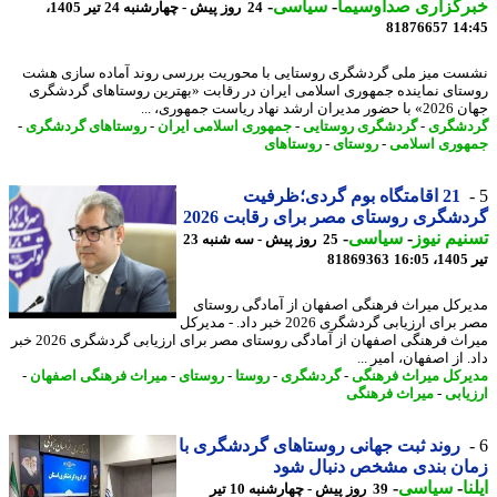
رگزاری صداوسیما
-
سیاسی
-
24 روز پیش - چهارشنبه 24 تیر 1405،
81876657
14
ت میز ملی گردشگری روستایی با محوریت بررسی روند آماده سازی هشت
تای نماینده جمهوری اسلامی ایران در رقابت «بهترین روستاهای گردشگری
شد نهاد ریاست جمهوری، ...
شگری
-
گردشگری روستایی
-
جمهوری اسلامی ایران
-
روستاهای گردشگری
-
وری اسلامی
-
روستای
-
روستاهای
21 اقامتگاه بوم گردی؛ظرفیت
شگری روستای مصر برای رقابت 2026
یم نیوز
-
سیاسی
-
25 روز پیش - سه شنبه 23
1
81869363
رکل میراث فرهنگی اصفهان از آمادگی روستای
مصر برای ارزیابی گردشگری 2026 خبر داد. - مدیرکل
میراث فرهنگی اصفهان از آمادگی روستای مصر برای ارزیابی گردشگری 2026 خبر
 از اصفهان، امیر ...
رکل میراث فرهنگی
-
گردشگری
-
روستا
-
روستای
-
میراث فرهنگی اصفهان
-
یابی
-
میراث فرهنگی
روند ثبت جهانی روستاهای گردشگری با
ان بندی مشخص دنبال شود
ا
-
سیاسی
-
39 روز پیش - چهارشنبه 10 تیر