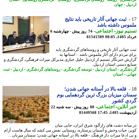
بیل
-
جهان
ثبت جهانی آثار تاریخی باید نتایج
وس داشته باشد
یم نیوز
-
اجتماعی
-
74 روز پیش - چهارشنبه 6
14، 08:05
81541589
 جهانی آثار تاریخی و روستاهای گردشگری باید
ی مردم دارای آثار ملموس باشد. - استانها به
رش خبرنگار تسنیم از اردبیل جلیل جباری مدیرکل میراث فرهنگی، گردشگری و
یع دستی استان اردبیل،
شگری
-
استان اردبیل
-
توسعه گردشگری
-
روستاهای گردشگری
-
اردبیل
-
ثبت
نی
-
استان
قلعه بالا در آستانه جهانی شدن؛
ان میزبان بزرگ ترین گردهمایی بوم
دی کشور
 آنلاین
-
اجتماعی
-
88 روز پیش - سه شنبه 22
شت 1405، 17:45
81449568
میانه دشت های رازآلود شرق ایران، جایی میان
ر، حیات وحش و آسمان پرستاره، روستایی نفس می کشد که سال هاست آرام
ی ادعا میراث دار فرهنگ، - قلعه بالا در آستانه جهانی شدن؛ سمنان میزبان ...