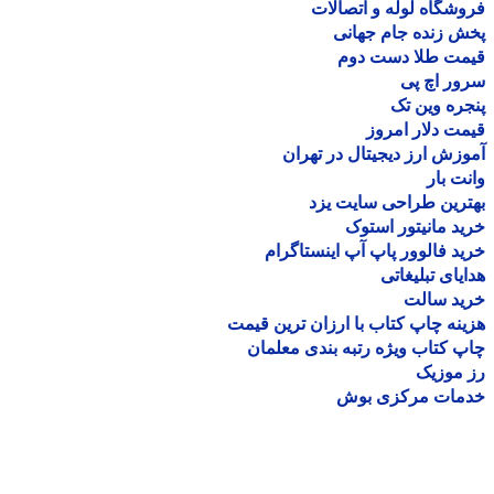
شگاه لوله و اتصالات
 زنده جام جهانی
مت طلا دست دوم
ر اچ پی
ره وین تک
ت دلار امروز
زش ارز دیجیتال در تهران
ت بار
رین طراحی سایت یزد
د مانیتور استوک
د فالوور پاپ آپ اینستاگرام
یای تبلیغاتی
ید سالت
نه چاپ کتاب با ارزان ترین قیمت
 کتاب ویژه رتبه بندی معلمان
موزیک
مات مرکزی بوش