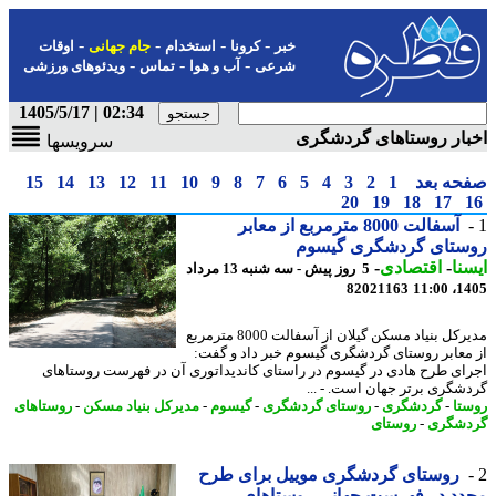
-
-
-
-
خبر
کرونا
استخدام
جام جهانی
اوقات
-
-
-
شرعی
آب و هوا
تماس
ویدئوهای ورزشی
02:34 | 1405/5/17
ار روستاهای گردشگری
سرویسها
حه بعد
1
2
3
4
5
6
7
8
9
10
11
12
13
14
15
20
19
18
17
آسفالت 8000 مترمربع از معابر
ستای گردشگری گیسوم
نا
-
اقتصادی
-
5 روز پیش - سه شنبه 13 مرداد
82021163
1405
مدیرکل بنیاد مسکن گیلان از آسفالت 8000 مترمربع
معابر روستای گردشگری گیسوم خبر داد و گفت:
ای طرح هادی در گیسوم در راستای کاندیداتوری آن در فهرست روستاهای
شگری برتر جهان است. - ...
تا
-
گردشگری
-
روستای گردشگری
-
گیسوم
-
مدیرکل بنیاد مسکن
-
روستاهای
شگری
-
روستای
روستای گردشگری موییل برای طرح
د در فهرست جهانی روستاهای