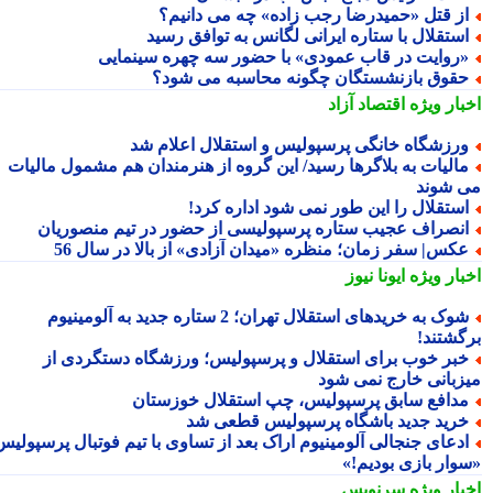
ز قتل «حمیدرضا رجب زاده» چه می دانیم؟
ستقلال با ستاره ایرانی لگانس به توافق رسید
روایت در قاب عمودی» با حضور سه چهره سینمایی
قوق بازنشستگان چگونه محاسبه می شود؟
بار ویژه
اقتصاد آزاد
رزشگاه خانگی پرسپولیس و استقلال اعلام شد
الیات به بلاگرها رسید/ این گروه از هنرمندان هم مشمول مالیات
 شوند
ستقلال را این طور نمی شود اداره کرد!
نصراف عجیب ستاره پرسپولیسی از حضور در تیم منصوریان
کس| سفر زمان؛ منظره «میدان آزادی» از بالا در سال 56
بار ویژه
ایونا نیوز
شوک به خریدهای استقلال تهران؛ 2 ستاره جدید به آلومینیوم
گشتند!
بر خوب برای استقلال و پرسپولیس؛ ورزشگاه دستگردی از
زبانی خارج نمی شود
دافع سابق پرسپولیس، چپ استقلال خوزستان
رید جدید باشگاه پرسپولیس قطعی شد
دعای جنجالی آلومینیوم اراک بعد از تساوی با تیم فوتبال پرسپولیس؛
وار بازی بودیم!»
بار ویژه
سرنویس