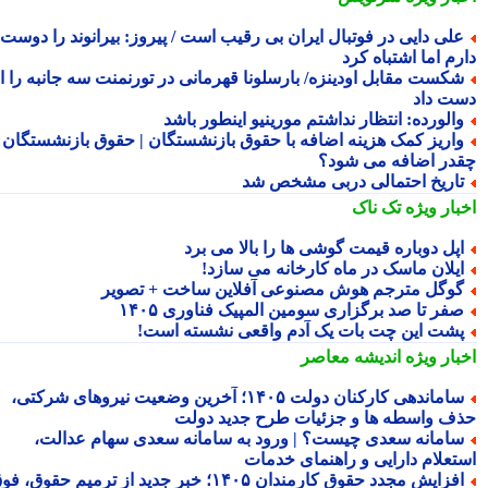
لی دایی در فوتبال ایران بی رقیب است / پیروز: بیرانوند را دوست
م اما اشتباه کرد
کست مقابل اودینزه/ بارسلونا قهرمانی در تورنمنت سه جانبه را از
ت داد
الورده: انتظار نداشتم مورینیو اینطور باشد
اریز کمک هزینه اضافه با حقوق بازنشستگان | حقوق بازنشستگان
در اضافه می شود؟
اریخ احتمالی دربی مشخص شد
بار ویژه
تک ناک
پل دوباره قیمت گوشی ها را بالا می برد
یلان ماسک در ماه کارخانه می سازد!
وگل مترجم هوش مصنوعی آفلاین ساخت + تصویر
فر تا صد برگزاری سومین المپیک فناوری ۱۴۰۵
شت این چت بات یک آدم واقعی نشسته است!
بار ویژه
اندیشه معاصر
ساماندهی کارکنان دولت ۱۴۰۵؛ آخرین وضعیت نیروهای شرکتی،
ف واسطه ها و جزئیات طرح جدید دولت
امانه سعدی چیست؟ | ورود به سامانه سعدی سهام عدالت،
تعلام دارایی و راهنمای خدمات
افزایش مجدد حقوق کارمندان ۱۴۰۵؛ خبر جدید از ترمیم حقوق، فوق