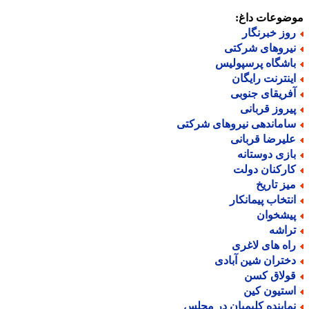
ضوعات داغ:
وز خبرنگار
یروهای شرکتی
اشگاه پرسپولیس
ینترنت رایگان
فریقای جنوبی
یروز قربانی
اماندهی نیروهای شرکتی
لیرضا قربانی
ازی دوستانه
ارکنان دولت
یز تاریخ
نتخاب پیمانکار
یشخوان
راشه
اه های لاغری
ختران شین آبادی
ولاق کسن
ستیون کین
ماینده کلیمیان در مجلس