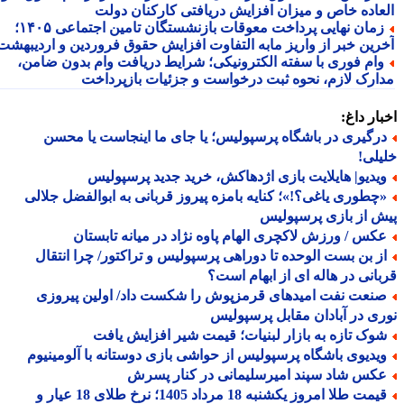
عاده خاص و میزان افزایش دریافتی کارکنان دولت
زمان نهایی پرداخت معوقات بازنشستگان تامین اجتماعی ۱۴۰۵؛
رین خبر از واریز مابه التفاوت افزایش حقوق فروردین و اردیبهشت
ام فوری با سفته الکترونیکی؛ شرایط دریافت وام بدون ضامن،
ارک لازم، نحوه ثبت درخواست و جزئیات بازپرداخت
ار داغ:
رگیری در باشگاه پرسپولیس؛ یا جای ما اینجاست یا محسن
لی!
یدیو| هایلایت بازی اژدهاکش، خرید جدید پرسپولیس
چطوری یاغی؟!»؛ کنایه بامزه پیروز قربانی به ابوالفضل جلالی
 از بازی پرسپولیس
کس / ورزش لاکچری الهام پاوه نژاد در میانه تابستان
ز بن بست الوحده تا دوراهی پرسپولیس و تراکتور/ چرا انتقال
انی در هاله ای از ابهام است؟
نعت نفت امیدهای قرمزپوش را شکست داد/ اولین پیروزی
ی در آبادان مقابل پرسپولیس
وک تازه به بازار لبنیات؛ قیمت شیر افزایش یافت
یدیوی باشگاه پرسپولیس از حواشی بازی دوستانه با آلومینیوم
کس شاد سپند امیرسلیمانی در کنار پسرش
قیمت طلا امروز یکشنبه 18 مرداد 1405؛ نرخ طلای 18 عیار و