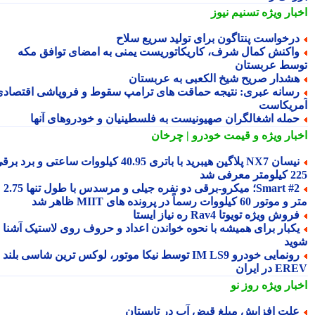
بار ویژه
تسنیم نیوز
رخواست پنتاگون برای تولید سریع سلاح
اکنش کمال شرف، کاریکاتوریست یمنی به امضای توافق مکه
سط عربستان
شدار صریح شیخ الکعبی به عربستان
سانه عبری: نتیجه حماقت های ترامپ سقوط و فروپاشی اقتصادی
ریکاست
مله اشغالگران صهیونیست به فلسطینیان و خودروهای آنها
بار ویژه
و قیمت خودرو | چرخان
نیسان NX7 پلاگین هیبرید با باتری 40.95 کیلووات ساعتی و برد برقی
 معرفی شد
Smart #2؛ میکرو-برقی دو نفره جیلی و مرسدس با طول تنها 2.75
ور 60 کیلووات رسماً در پرونده های MIIT ظاهر شد
روش ویژه تویوتا Rav4 ره نیاز ایستا
کبار برای همیشه با نحوه خواندن اعداد و حروف روی لاستیک آشنا
ید
رونمایی خودرو IM LS9 توسط نیکا موتور، لوکس ترین شاسی بلند
 در ایران
بار ویژه
روز نو
لت افزایش مبلغ قبض آب در تابستان