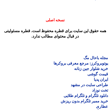
نسخه اصلی
مه حقوق این سایت برای قطره محفوظ است. قطره مسئولیتی
در قبال محتوای مطالب ندارد.
ه باحال مگ
وبروکرز: مرجع معرفی بروکرها
د شلوار جین زنانه
مت گوشی
ان پدیا
احی سایت در مشهد
 نوزاد
لود تلگرام و تلگرام طلایی
د ممبر تلگرام بدون ریزش
اری