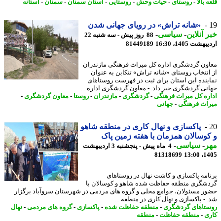
 بالا
-
روستای
-
حیات وحش
-
روستایی
-
استان سمنان
-
سمنان
-
آستانه
«شانه تراش» در رویای جهانی شدن
 آنلاین
-
سیاسی
-
88 روز پیش - سه شنبه 22
شت 1405، 16:30
81449189
ون گردشگری اداره کل میراث فرهنگی مازندران
انتخاب روستای «شانه تراش» تنکابن به عنوان
ینده این استان برای ثبت در فهرست روستاهای
نی گردشگری خبر داد. - معاون گردشگری اداره ...
ره کل میراث فرهنگی
-
گردشگری
-
مازندران
-
روستا
-
معاون گردشگری
-
اث فرهنگی
-
جهانی
پاکسازی و نهال کاری در منطقه شاهو
وسالان همزمان با هفته زمین پاک
ر
-
سیاسی
-
4 ماه پیش - پنجشنبه 3 اردیبهشت
81318699
1405
امه پاکسازی و کاشت نهال در روستاهای
شگری منطقه حفاظت شده شاهو و کوسالان با
ر مسئولان، جوامع محلی و گروه های مردمی در شهرستان سروآباد برگزار
 - پاکسازی و نهال کاری در منطقه ...
تاهای گردشگری
-
منطقه حفاظت شده
-
پاکسازی
-
گروه های مردمی
-
نهال
ی
-
منطقه حفاظت
-
منطقه