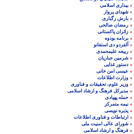
یداری اسلامی
هدای پرواز
ارش رگباری
مضان صالحی
ائران پاکستانی
رنامه بودوه
لفردو دی استفانو
بیعه علیمحمدی
رمین جباریان
ستور غذایی
یسی امن خانی
زارت اطلاعات
زیر علوم، تحقیقات و فناوری
دیرکل فرهنگ و ارشاد اسلامی
مله پهپادی
یمه متمرکز
ذیره نویسی
رتباطات و فناوری اطلاعات
ورای عالی امنیت ملی
رهنگ و ارشاد اسلامی