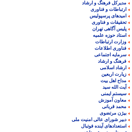
دیرکل فرهنگ و ارشاد
رتباطات و فناوری
میدهای پرسپولیس
حقیقات و فناوری
لیس آگاهی تهران
ستاد حوزه علمیه
زارت ارتباطات
ناوری اطلاعات
رمایه اجتماعی
رهنگ و ارشاد
رشاد اسلامی
یارت اربعین
داح اهل بیت
یت الله سید
یستم ایمنی
عاون آموزش
حمد قربانی
یژن مرتضوی
بیر شورای عالی امنیت ملی
ستعدادهای آینده فوتبال