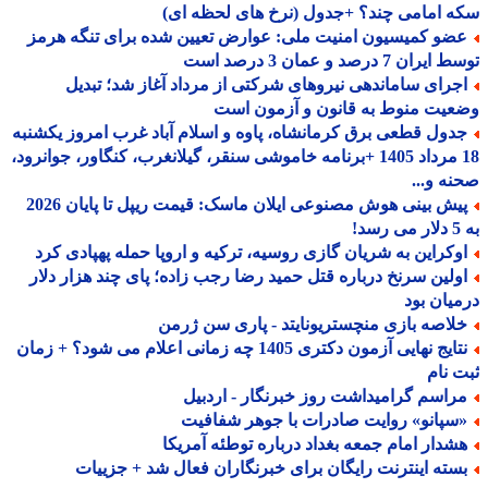
 امامی چند؟ +جدول (نرخ های لحظه ای)
ضو کمیسیون امنیت ملی: عوارض تعیین شده برای تنگه هرمز
ران 7 درصد و عمان 3 درصد است
جرای ساماندهی نیروهای شرکتی از مرداد آغاز شد؛ تبدیل
یت منوط به قانون و آزمون است
دول قطعی برق کرمانشاه، پاوه و اسلام آباد غرب امروز یکشنبه
18 مرداد 1405 +برنامه خاموشی سنقر، گیلانغرب، کنگاور، جوانرود،
ه و...
پیش بینی هوش مصنوعی ایلان ماسک: قیمت ریپل تا پایان 2026
!
وکراین به شریان گازی روسیه، ترکیه و اروپا حمله پهپادی کرد
ولین سرنخ درباره قتل حمید رضا رجب زاده؛ پای چند هزار دلار
یان بود
لاصه بازی منچستریونایتد - پاری سن ژرمن
نتایج نهایی آزمون دکتری 1405 چه زمانی اعلام می شود؟ + زمان
 نام
راسم گرامیداشت روز خبرنگار - اردبیل
سپانو» روایت صادرات با جوهر شفافیت
شدار امام جمعه بغداد درباره توطئه آمریکا
سته اینترنت رایگان برای خبرنگاران فعال شد + جزییات