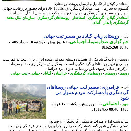
اندار گیلان از تکمیل و ارسال پرونده روستای
گیسوم به سازمان ملل متحد گردشگری (UN Tourism) برای حضور در رقابت جهانی
ترین روستاهای گردشگری جهان» خبر داد و گفت: - در ﺣﺎل اﻧﺘﻘﺎل ﺑﻪ ﺳﺎﯾﺖ ...
اندار گیلان
-
گردشگری
-
استاندار
-
روستاهای گردشگری
-
سازمان ملل متحد
-
شگری پایدار
-
گیلان
روستای ریاب گناباد در مسیر ثبت جهانی
رگزاری صداوسیما
-
اجتماعی
-
61 روز پیش - دوشنبه 18 خرداد 1405،
81625260
18
تای ریاب گناباد یکی از هشت روستای معرفی شده ایران برای ثبت در فهرست
نی بهترین روستاهای گردشگری است. - به گزارش خبرگزاری صدا و سیما،
ز خراسان رضوی ،این روستا به عنوان یزد خراسان ...
تا
-
روستای
-
روستاهای گردشگری
-
خراسان
-
گناباد
-
جهانی
-
ثبت جهانی
فرامرزی: مسیر ثبت جهانی روستاهای
دشگری با مشارکت مردم هموار می
د
ر
-
اجتماعی
-
63 روز پیش - یکشنبه 17 خرداد
81612455
1405
رست اداره میراث فرهنگی، گردشگری و صنایع
ی مشگین شهر گفت:مشارکت مردم و اجرای برنامه های فرهنگی و زیست
طی در روستاهای هدف گردشگری، - فرامرزی: مسیر ثبت جهانی روستاهای