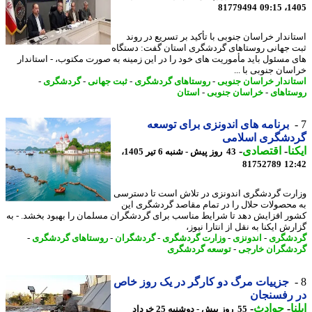
81779494
1405
اندار خراسان جنوبی با تأکید بر تسریع در روند
 جهانی روستاهای گردشگری استان گفت: دستگاه
 مسئول باید مأموریت های خود را در این زمینه به صورت مکتوب، - استاندار
سان جنوبی با ...
اندار خراسان جنوبی
-
روستاهای گردشگری
-
ثبت جهانی
-
گردشگری
-
تاهای
-
خراسان جنوبی
-
استان
برنامه های اندونزی برای توسعه
دشگری اسلامی
نا
-
اقتصادی
-
43 روز پیش - شنبه 6 تیر 1405،
81752789
12
رت گردشگری اندونزی در تلاش است تا دسترسی
محصولات حلال را در تمام مقاصد گردشگری این
ر افزایش دهد تا شرایط مناسب برای گردشگران مسلمان را بهبود بخشد. - به
ش ایکنا به نقل از انتارا نیوز،
شگری
-
اندونزی
-
وزارت گردشگری
-
گردشگران
-
روستاهای گردشگری
-
شگران خارجی
-
توسعه گردشگری
جزییات مرگ دو کارگر در یک روز خاص
 رفسنجان
ا
-
حوادث
-
55 روز پیش - دوشنبه 25 خرداد