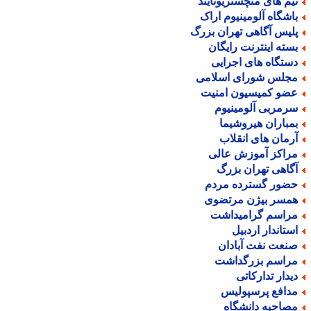
یم های منچستریونایتد
اشگاه آلومینیوم اراک
لیس آگاهی تهران بزرگ
سته اینترنت رایگان
ستگاه های اجرایی
جلس شورای اسلامی
ضو کمیسیون امنیت
رمربی آلومینیوم
مباران هیروشیما
رمان های انقلاب
راکز آموزش عالی
گاهی تهران بزرگ
ضور گسترده مردم
مسر بیژن مرتضوی
راسم گرامیداشت
ستاندار اردبیل
نعت نفت آبادان
راسم بزرگداشت
یدار تدارکاتی
دافع پرسپولیس
صاحبه دانشگاه