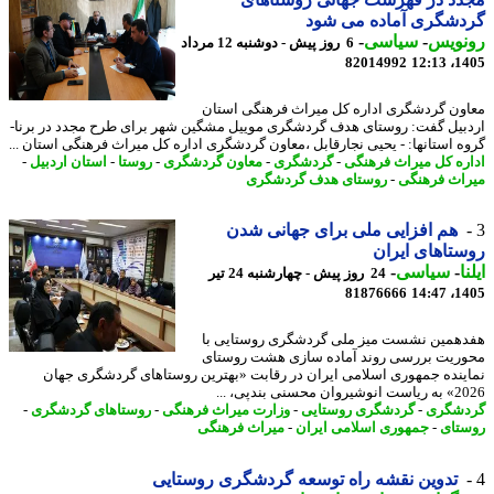
دشگری آماده می شود
نویس
-
سیاسی
-
6 روز پیش - دوشنبه 12 مرداد
82014992
1405
ون گردشگری اداره کل میراث فرهنگی استان
بیل گفت: روستای هدف گردشگری موییل مشگین شهر برای طرح مجدد در برنا-
ه استانها: - یحیی نجارقابل ،معاون گردشگری اداره کل میراث فرهنگی استان ...
ره کل میراث فرهنگی
-
گردشگری
-
معاون گردشگری
-
روستا
-
استان اردبیل
-
اث فرهنگی
-
روستای هدف گردشگری
هم افزایی ملی برای جهانی شدن
تاهای ایران
ا
-
سیاسی
-
24 روز پیش - چهارشنبه 24 تیر
81876666
1405
همین نشست میز ملی گردشگری روستایی با
ریت بررسی روند آماده سازی هشت روستای
ینده جمهوری اسلامی ایران در رقابت «بهترین روستاهای گردشگری جهان
 محسنی بندپی، ...
شگری
-
گردشگری روستایی
-
وزارت میراث فرهنگی
-
روستاهای گردشگری
-
تای
-
جمهوری اسلامی ایران
-
میراث فرهنگی
تدوین نقشه راه توسعه گردشگری روستایی