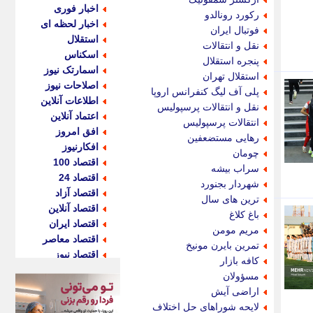
اخبار فوری
رکورد رونالدو
اخبار لحظه ای
فوتبال ایران
استقلال
نقل و انتقالات
اسکناس
پنجره استقلال
اسمارتک نیوز
استقلال تهران
اصلاحات نیوز
پلی آف لیگ کنفرانس اروپا
اطلاعات آنلاین
نقل و انتقالات پرسپولیس
اعتماد آنلاین
انتقالات پرسپولیس
افق امروز
رهایی مستضعفین
افکارنیوز
چومان
اقتصاد 100
سراب بیشه
اقتصاد 24
شهردار بجنورد
اقتصاد آزاد
ترین های سال
اقتصاد آنلاین
باغ کلاغ
اقتصاد ایران
مریم مومن
اقتصاد معاصر
تمرین بایرن مونیخ
اقتصاد نیوز
کافه بازار
اکو ایران
مسؤولان
اکوفارس
اراضی آیش
اکونگار
لایحه شوراهای حل اختلاف