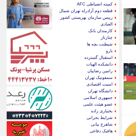
اکونیوز
کمیته انضباطی AFC
الف
قطعه دوم آزادراه تهران شمال
انتشار آنلاین
رییس سازمان بهزیستی کشور
اندیشه قرن
العبادی
اندیشه معاصر
کارمندان بانک
اندیشه ها
چنارناز
انرژی پرس
شیطنت بچه ها
ای استخدام
بارو
ایتنا
استقبال گسترده
ایراف
دانشکده الهیات
ایران آرت
رامین رضاییان
ایران آنلاین
سمفونیک تهران
ایران زندگی
امنیت اقتصادی
ایران فوری
دانشگاه تهران
ایرانی روز
جمهوری اسلامی
ایرانیتال
عضو هیئت علمی
ایرنا
بختیاری زاده
ایسکانیوز
شرایط بحرانی
ایسنا
شاهرخ بیانی
ایکنا
هافبک دفاعی
ایلنا