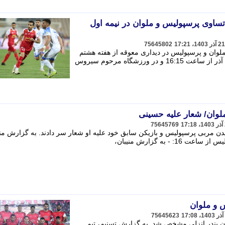
 تساوی پرسپولیس و ملوان در نیمه اول
75645802
ملوان و پرسپولیس در دیداری معوقه از هفته هشتم
رقابت های لیگ برتر امروز چهارشنبه 21 آذر از ساعت 16:15 و در ورزشگاه مرحوم سیروس
وان/ شعار علیه حسینی
75645769
ا دیدن مربی پرسپولیس و بازیکن سابق خود علیه او شعار سر دادند. به گزارش منی
 - به گزارش منیبان،
 و ملوان
75645623
ن بندر انزلی مشخص شد. به گزارش تسنیم، تیم