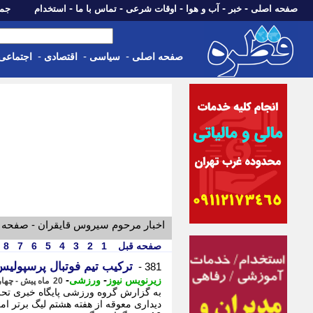
-
-
-
-
-
صفحه اصلی
خبر
آب و هوا
اوقات شرعی
تماس با ما
استخدام
جمعه، 16 مرداد 05
-
-
-
صفحه اصلی
سیاسی
اقتصادی
اجتماعی
اخبار مرحوم سیروس قایقران - صفحه 
صفحه قبل
1
2
3
4
5
6
7
8
ترکیب تیم فوتبال پرسپولیس 
381 -
-
-
زیرنویس نیوز
ورزشی
20 ماه پیش - چهارشنبه 21 آذر 1403، 18:18
به گزارش گروه ورزشی پایگاه خبری تحلی
دیداری معوقه از هفته هشتم لیگ برتر 