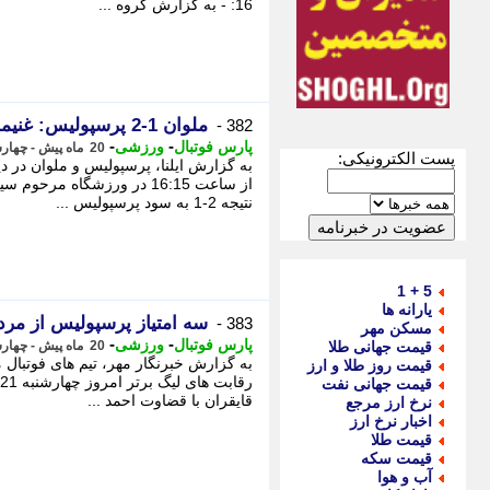
16: - به گزارش گروه ...
ملوان 1-2 پرسپولیس: غنیمت سه امتیازی سرخ ها از انزلی
382 -
-
-
پارس فوتبال
ورزشی
20 ماه پیش - چهارشنبه 21 آذر 1403، 18:17
پست الکترونیکی:
به گزارش ایلنا، پرسپولیس و ملوان در 
از ساعت 16:15 در ورزشگاه م
نتیجه 2-1 به سود پرسپولیس ...
5 + 1
یارانه ها
سه امتیاز پرسپولیس از مر
383 -
مسکن مهر
-
-
پارس فوتبال
ورزشی
قیمت جهانی طلا
20 ماه پیش - چهارشنبه 21 آذر 1403، 18:17
به گزارش خبرنگار مهر، تیم های فوتبال 
قیمت روز طلا و ارز
قیمت جهانی نفت
قایقران با قضاوت احمد ...
نرخ ارز مرجع
اخبار نرخ ارز
قیمت طلا
قیمت سکه
آب و هوا