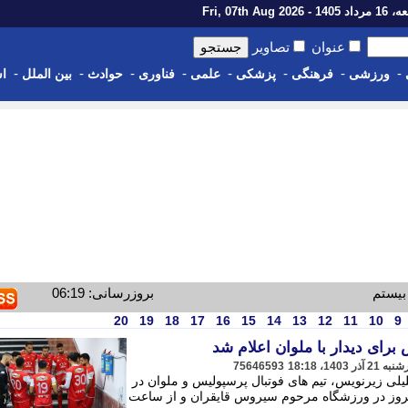
14 - Fri, 07th Aug 2026
عنوان
تصاویر
-
-
-
-
-
-
-
-
ورزشی
فرهنگی
پزشکی
علمی
فناوری
حوادث
بین الملل
اس
بیستم
بروزرسانی: 06:19
20
19
18
17
16
15
14
13
12
11
10
9
برای دیدار با ملوان اعلام شد
75646593
لی زیرنویس، تیم های فوتبال پرسپولیس و ملوان در
امروز در ورزشگاه مرحوم سیروس قایقران و از ساعت