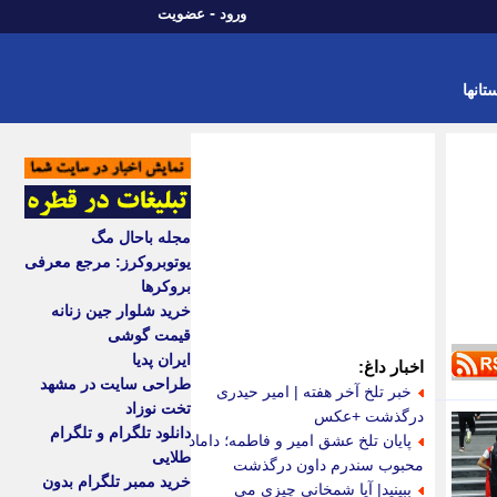
-
ورود
عضویت
تانها
مجله باحال مگ
یوتوبروکرز: مرجع معرفی
بروکرها
خرید شلوار جین زنانه
قیمت گوشی
ایران پدیا
اخبار داغ:
طراحی سایت در مشهد
خبر تلخ آخر هفته | امیر حیدری
تخت نوزاد
درگذشت +عکس
دانلود تلگرام و تلگرام
پایان تلخ عشق امیر و فاطمه؛ داماد
طلایی
محبوب سندرم داون درگذشت
خرید ممبر تلگرام بدون
ببینید| آیا شمخانی چیزی می