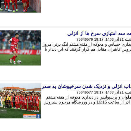
75646579
دیداری حساس و معوقه از هفته هشتم لیگ برتر امروز
رحوم سیروس قایقران مقابل هم قرار گرفتند که این دیدار با
داب انزلی و نزدیک شدن سرخپوشان به صدر
75646577
ملوان و پرسپولیس در دیداری معوقه از هفته هشتم
رقابت های لیگ برتر امروز چهارشنبه 21 آذر از ساعت 16:15 و در ورزشگاه مرحوم سیروس