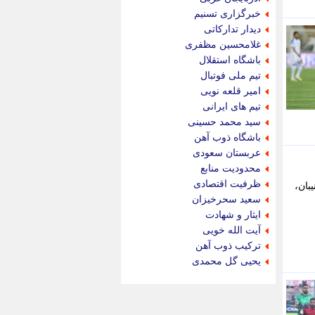
پویه آنلاین
خبرگزاری تسنیم
پیام نفت
دیدار تدارکاتی
تابناک
غلامحسین مظفری
تازه نیوز
باشگاه استقلال
تبیان
تیم ملی فوتبال
تجارت نیوز
امیر قلعه نویی
تحریریه
تیم های ایرانی
ترابر نیوز
سید محمد حسینی
ترفندباز
باشگاه ذوب آهن
تریبون اقتصاد
عربستان سعودی
تسنیم نیوز
محدودیت منابع
تک ناک
ظرفیت اقتصادی
بان،
تکراتو
سعید سحرخیزان
توریسم آنلاین
ایثار و شهادت
تولید نیوز
آیت الله خویی
تیتر فوری
ترکیب ذوب آهن
تیکنا
یحیی گل محمدی
جاب ویژن
جار نیوز
جالبتر