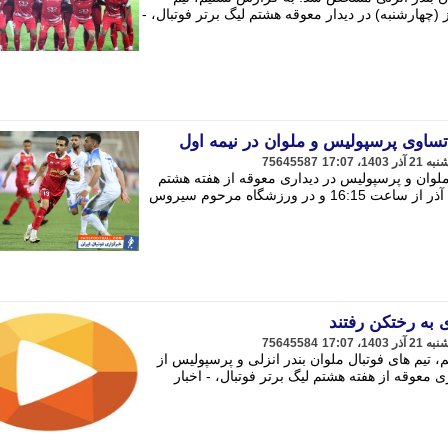
سپولیس از ساعت 16:15 امروز (چهارشنبه) در دیدار معوقه هشتم لیگ برتر فوتبال، -
 تساوی پرسپولیس و ملوان در نیمه اول
75645587
ملوان و پرسپولیس در دیداری معوقه از هفته هشتم
رقابت های لیگ برتر امروز چهارشنبه 21 آذر از ساعت 16:15 و در ورزشگاه مرحوم سیروس
 به رختکن رفتند
75645584
تیم های فوتبال ملوان بندر انزلی و پرسپولیس از
 دیداری معوقه از هفته هشتم لیگ برتر فوتبال، - اخبار