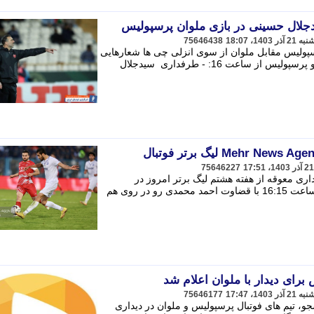
دجلال حسینی در بازی ملوان پرسپولیس
75646438
پولیس مقابل ملوان از سوی انزلی چی ها شعارهایی
را متحمل شد. تیم های ملوان بندرانزلی و پرسپولیس از ساعت 16: - طرفداری سیدجلال
75646227
داری معوقه از هفته هشتم لیگ برتر امروز در
ورزشگاه مرحوم سیروس قایقران و از ساعت 16:15 با قضاوت احمد محمدی رو در روی هم
برای دیدار با ملوان اعلام شد
75646177
، تیم های فوتبال پرسپولیس و ملوان در دیداری