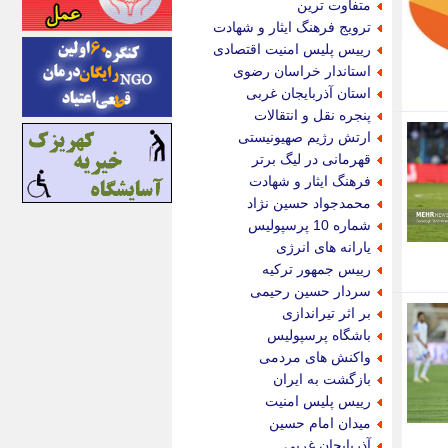
متفاوت ترین
اینتیتر
ترویج فرهنگ ایثار و شهادت
ایونا نیوز
رییس پلیس امنیت اقتصادی
بازتاب آنلاین
استاندار خراسان رضوی
باشگاه خبرنگاران
استان آذربایجان غربی
باغستان نیوز
پنجره نقل و انتقالات
بامبوک
ارتش رژیم صهیونیستی
ببین و بخون
قهرمانی در لیگ برتر
بدینسان
فرهنگ ایثار و شهادت
بنکر
محمدجواد حسین نژاد
بیت ران
شماره 10 پرسپولیس
پارس فوتبال
یارانه های انرژی
پارسینه
رییس جمهور ترکیه
پارسینه پلاس
سردار حسین رحیمی
پاز آنلاین
بر اثر تیراندازی
پاس گل
باشگاه پرسپولیس
پانا
واکنش های مردمی
پرتو نیوز
بازگشت به ایران
پرسون
رییس پلیس امنیت
پنجره نیوز
میدان امام حسین
پویامگ
آذربایجان غربی