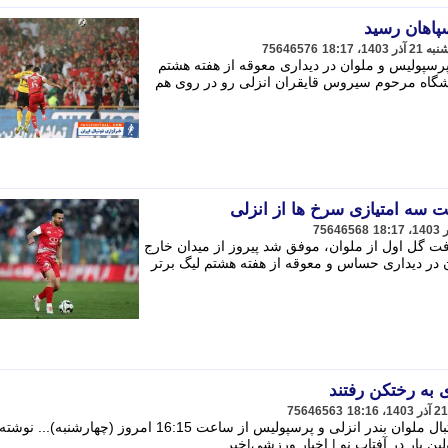
پاهان رسید
75646576
پرسپولیس و ملوان در دیداری معوقه از هفته هشتم
چهارشنبه 21 آذر در ورزشگاه مرحوم سیروس قایقران انزلی رو در روی هم
75646568
ت گل اول از ملوان، موفق شد پیروز از میدان خارج
ن در دیداری حساس و معوقه از هفته هشتم لیگ برتر
 به رختکن رفتند
75646563
به گزارش خبرگزاری تسنیم، تیم های فوتبال ملوان بندر انزلی و پرسپولیس از ساعت 16:15 امروز (چه
ن بار در آفتاب نو | اخبار ورزشی|خبر ...