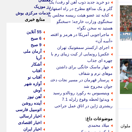
معلمان
دو خرید جدید ذوب آهن لو رفت/ یک
رز موزیک
گلر و یک مدافع مطرح در راه اصفهان
خدمات مرکزی بوش
کنایه تند عضو هیئت رییسه مجلس به
منابع خبری
سخنگوی وزارت خارجه؛ «سخنگو
هستید نه سخن نگو!»
55 آنلاین
ماجراجویی آمریکا در هرمز و اقتصاد
6 صبح
«آسه آن»
9 صبح
اجرای ارکستر سمفونیک تهران
آرمان ملی
عکس| رونمایی از کیت زیبای رم با
آریا
چهره ای جذاب
آشکار
چهار ماسک خانگی برای داشتن
آفتاب
موهای نرم و شفاف
آفتاب نو
پرستار قهرمان در مسیر نجات دختر
آوازه شهر
جوان مجروح شد
آوش
وینیسیوس به رکورد رونالدو رسید
آهن نیوز
ویدئو| لحظه وقوع زلزله 7.1
آینده روشن
ریشتری ژاپن در اتاق عمل جراحی
اتومبیل فارسی
اخبار ارسالی
موضوعات داغ:
اخبار اقتصادی
میلاد محمدی
ارشنبه)... نوشته ملوان
اخبار ایران
ارکستر سمفونیک