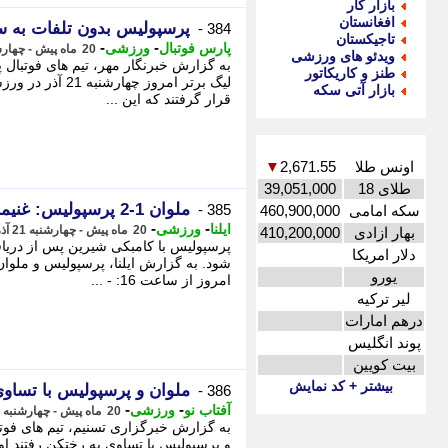
بازار کار
افغانستان
پرسپولیس بدون تلفات به س
384 -
تاجیکستان
-
-
پارس فوتبال
ورزشی
20 ماه پیش - چهارشنبه 21 آذر 1403، 18:17
ویدئو های ورزشی
به گزارش خبرنگار مهر، تیم های فوتبال 
طنز و کاریکاتور
لیگ برتر امروز 
بازار آتی سکه
قرار گرفتند که این ...
اونس طلا
2,671.55
▼
طلای 18
39,051,000
ملوان 1-2 پرسپولیس: غنیمت سه امتیازی سرخ ها از انزلی
385 -
سکه امامی
460,900,000
-
-
ایلنا
ورزشی
20 ماه پیش - چهارشنبه 21 آذر 1403، 18:17
بهار ازادی
410,200,000
پرسپولیس با کامبکی شیرین پس از دریاف
دلار امریکا
شود. به گزارش ایلنا، پرسپولیس و ملوا
یورو
امروز از ساعت 16: - ...
لیر ترکیه
درهم امارات
پوند انگلیس
بیت کویین
بیشتر + کد نمایش
ملوان و پرسپولیس با تساوی
386 -
-
-
آفتاب نو
ورزشی
20 ماه پیش - چهارشنبه 21 آذر 1403، 18:16
و پرسپولیس با تساوی به رختکن رفتند اولی