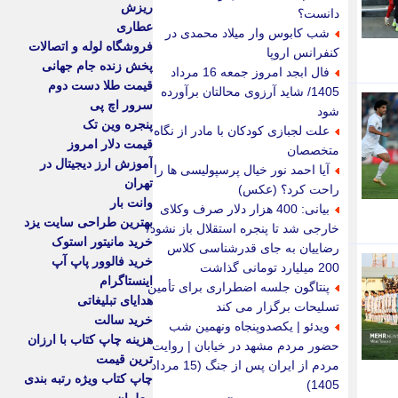
ریزش
دانست؟
عطاری
شب کابوس وار میلاد محمدی در
فروشگاه لوله و اتصالات
کنفرانس اروپا
پخش زنده جام جهانی
فال ابجد امروز جمعه 16 مرداد
قیمت طلا دست دوم
1405/ شاید آرزوی محالتان برآورده
سرور اچ پی
شود
پنجره وین تک
علت لجبازی کودکان با مادر از نگاه
قیمت دلار امروز
متخصصان
آموزش ارز دیجیتال در
آیا احمد نور خیال پرسپولیسی ها را
تهران
راحت کرد؟ (عکس)
وانت بار
بیانی: 400 هزار دلار صرف وکلای
بهترین طراحی سایت یزد
خارجی شد تا پنجره استقلال باز نشود/
خرید مانیتور استوک
رضاییان به جای قدرشناسی کلاس
خرید فالوور پاپ آپ
200 میلیارد تومانی گذاشت
اینستاگرام
پنتاگون جلسه اضطراری برای تأمین
هدایای تبلیغاتی
تسلیحات برگزار می کند
خرید سالت
ویدئو | یکصدوپنجاه ونهمین شب
هزینه چاپ کتاب با ارزان
حضور مردم مشهد در خیابان | روایت
ترین قیمت
مردم از ایران پس از جنگ (15 مرداد
چاپ کتاب ویژه رتبه بندی
1405)