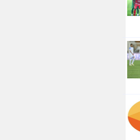
جام جم
جدید پرس
جماران
جوان ایرانی
جهان مانا
جهان نگر
جهان نیوز
چطور
چمپیونات
چمدون
چه خبر
حادثه 24
حرف تو
حوادث پلاس
حوزه نیوز
خبر آنلاین
خبر جنوب
خبر سیاسی
خبر گردون
خبر ورزشی
خبرجو