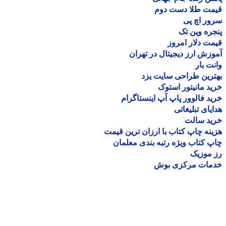
مت طلا دست دوم
ر اچ پی
ره وین تک
ت دلار امروز
زش ارز دیجیتال در تهران
ت بار
رین طراحی سایت یزد
د مانیتور استوک
د فالوور پاپ آپ اینستاگرام
یای تبلیغاتی
ید سالت
نه چاپ کتاب با ارزان ترین قیمت
 کتاب ویژه رتبه بندی معلمان
موزیک
مات مرکزی بوش