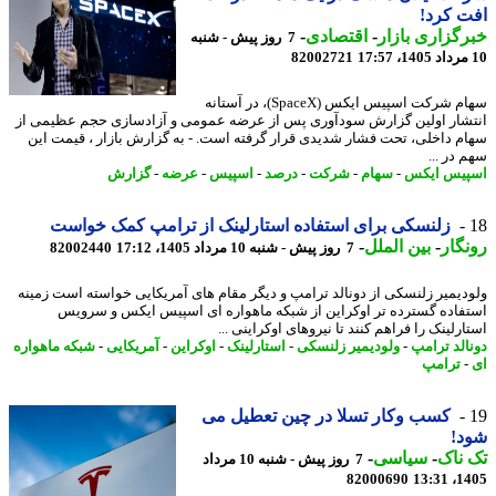
 کرد!
گزاری بازار
-
اقتصادی
-
7 روز پیش - شنبه
82002721
سهام شرکت اسپیس ایکس (SpaceX)، در آستانه
شار اولین گزارش سودآوری پس از عرضه عمومی و آزادسازی حجم عظیمی از
م داخلی، تحت فشار شدیدی قرار گرفته است. - به گزارش بازار ، قیمت این
در ...
یس ایکس
-
سهام
-
شرکت
-
درصد
-
اسپیس
-
عرضه
-
گزارش
زلنسکی برای استفاده استارلینک از ترامپ کمک خواست
گار
-
بین الملل
-
7 روز پیش - شنبه 10 مرداد 1405، 17:12
82002440
دیمیر زلنسکی از دونالد ترامپ و دیگر مقام های آمریکایی خواسته است زمینه
فاده گسترده تر اوکراین از شبکه ماهواره ای اسپیس ایکس و سرویس
رلینک را فراهم کنند تا نیروهای اوکراینی ...
الد ترامپ
-
ولودیمیر زلنسکی
-
استارلینک
-
اوکراین
-
آمریکایی
-
شبکه ماهواره
ترامپ
کسب وکار تسلا در چین تعطیل می
د!
ناک
-
سیاسی
-
7 روز پیش - شنبه 10 مرداد
82000690
1405