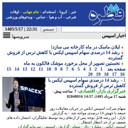
-
-
-
-
خبر
کرونا
استخدام
جام جهانی
اوقات
-
-
-
شرعی
آب و هوا
تماس
ویدئوهای ورزشی
22:31 | 1405/5/17
ار اسپیس
سرویسها
ایلان ماسک در ماه کارخانه می سازد!
رشد 14 درصدی سهام اسپیس ایکس با کاهش ترس از فروش
سترده
نخستین تصویر از محل برخورد موشک فالکون به ماه
حه بعد
1
2
3
4
5
6
7
8
9
10
11
12
13
14
15
20
19
18
17
رشد 14 درصدی سهام اسپیس ایکس با
هش ترس از فروش گسترده
گزاری بازار
-
اقتصادی
-
7 ساعت پیش -
1405، 14:57
82048016
م شرکت اسپیس ایکس در جریان معاملات روز
جمعه با جهش 14 درصدی مواجه شد. - به گزارش
ار ، این رشد قابل توجه پس از ارتقای رتبه توسط تحلیلگران، انتشار داده های
ف تر از حد انتظار اشتغال ...
یس ایکس
-
میلیارد
-
دلار
-
سهام
-
گزارش
-
اسپیس
-
سرمایه گذاران