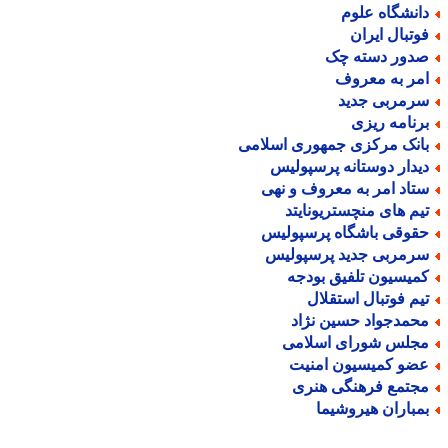
انشگاه علوم
وتبال ایران
دور دسته چک
مر به معروف
رمربی جدید
رنامه ریزی
انک مرکزی جمهوری اسلامی
یدار دوستانه پرسپولیس
تاد امر به معروف و نهی
یم های منچستریونایتد
قوقی باشگاه پرسپولیس
رمربی جدید پرسپولیس
میسیون تلفیق بودجه
یم فوتبال استقلال
حمدجواد حسین نژاد
جلس شورای اسلامی
ضو کمیسیون امنیت
جتمع فرهنگی هنری
مباران هیروشیما