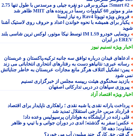
Smart #2؛ میکرو-برقی دو نفره جیلی و مرسدس با طول تنها 2.75
ور 60 کیلووات رسماً در پرونده های MIIT ظاهر شد
روش ویژه تویوتا Rav4 ره نیاز ایستا
کبار برای همیشه با نحوه خواندن اعداد و حروف روی لاستیک آشنا
ید
رونمایی خودرو IM LS9 توسط نیکا موتور، لوکس ترین شاسی بلند
 در ایران
بار ویژه
تسنیم نیوز
دعاهای فیدان درباره توافق سه جانبه ترکیه،پاکستان و عربستان
سانه عبری: نتانیاهو دست به رفتارهای انتحاری انتخاباتی می زند
من: تشکیل ائتلاف هرگز مانع مجازات عربستان به خاطر جنایاتش
ی شود
ازدید سخنگوی هیئت رییسه مجلس از خبرگزاری تسنیم
یروزی سپاهان در دربی تدارکاتی اصفهان
بار ویژه
اقتصاد آزاد
رداخت یارانه نقدی یا شبه نقدی ؛ راهکاری ناپایدار برای اقتصاد
رارداد مربی خارجی استقلال تمدید شد
لی زاده در آرایشگاه به هواداران پرسپولیس وعده داد!
کس| سفر به گذشته؛ اندی در دوران جوانی و با تیپ و ظاهر
اوت؛ دهه 50
رفتن حق کارگر چند میلیون آب می خورد؟