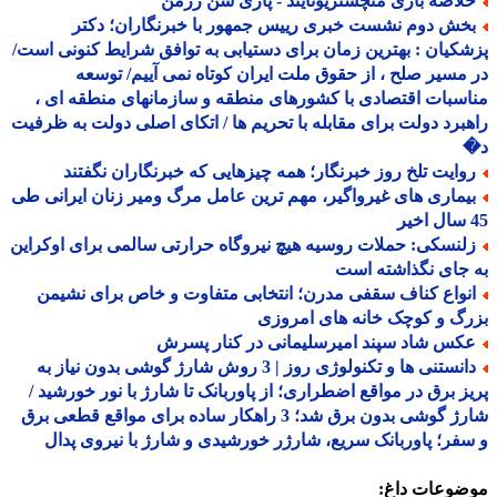
لاصه بازی منچستریونایتد - پاری سن ژرمن
خش دوم نشست خبری رییس جمهور با خبرنگاران؛ دکتر
کیان : بهترین زمان برای دستیابی به توافق شرایط کنونی است/
مسیر صلح ، از حقوق ملت ایران کوتاه نمی آییم/ توسعه
سبات اقتصادی با کشورهای منطقه و سازمانهای منطقه ای ،
برد دولت برای مقابله با تحریم ها / اتکای اصلی دولت به ظرفیت
وایت تلخ روز خبرنگار؛ همه چیزهایی که خبرنگاران نگفتند
یماری های غیرواگیر، مهم ترین عامل مرگ ومیر زنان ایرانی طی
لنسکی: حملات روسیه هیچ نیروگاه حرارتی سالمی برای اوکراین
جای نگذاشته است
نواع کناف سقفی مدرن؛ انتخابی متفاوت و خاص برای نشیمن
گ و کوچک خانه های امروزی
کس شاد سپند امیرسلیمانی در کنار پسرش
دانستنی ها و تکنولوژی روز | 3 روش شارژ گوشی بدون نیاز به
ز برق در مواقع اضطراری؛ از پاوربانک تا شارژ با نور خورشید /
شارژ گوشی بدون برق شد؛ 3 راهکار ساده برای مواقع قطعی برق
فر؛ پاوربانک سریع، شارژر خورشیدی و شارژ با نیروی پدال
ضوعات داغ: