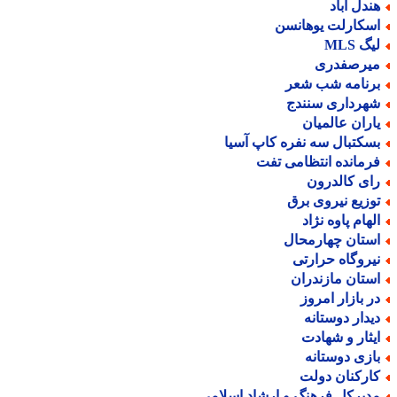
ندل آباد
سکارلت یوهانسن
گ MLS
یرصفدری
رنامه شب شعر
هرداری سنندج
اران عالمیان
سکتبال سه نفره کاپ آسیا
رمانده انتظامی تفت
ای کالدرون
وزیع نیروی برق
لهام پاوه نژاد
ستان چهارمحال
یروگاه حرارتی
ستان مازندران
ر بازار امروز
یدار دوستانه
یثار و شهادت
ازی دوستانه
ارکنان دولت
دیرکل فرهنگ و ارشاد اسلامی