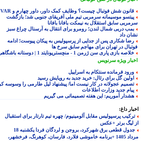
انون شش فوتبال چیست؟ وظایف کمک داور، داور چهارم و VAR
یتسو موسیمانه سرمربی تیم ملی آفریقای جنوبی شد؛ بازگشت
مربی سابق استقلال به نیمکت بافانا بافانا
مب دربی شمال لندن؛ رومرو برای انتقال به آرسنال چراغ سبز
ان داد
ضا شکاری پس از جدایی از پرسپولیس به پیکان پیوست؛ ادامه
تبال در تهران برای مهاجم سابق سرخ ها
لاصه بازی پاری سن ژرمن 1 - منچستریونایتد 1 | دوستانه باشگاهی
بار ویژه
سرنویس
رود فرمانده سنتکام به اسراییل
ولین گل برای رئال: خرید جدید به رویایش رسید
صمیم عجولانه در کار نیست اما/ پیشنهاد لیل طارمی را وسوسه کرد
یام جدید وزارت اطلاعات
شدار آموریم: این هفته تصمیماتی می گیریم
ار داغ:
رکیب پرسپولیس مقابل آلومینیوم/ چهره تیم تارتار برای استقبال
لیگ برتر +عکس
جدول قطعی برق شهرکرد، بروجن و لردگان فردا یکشنبه 18
مرداد 1405 +برنامه خاموشی فلارد، فارسان، کوهرنگ، فرخشهر،