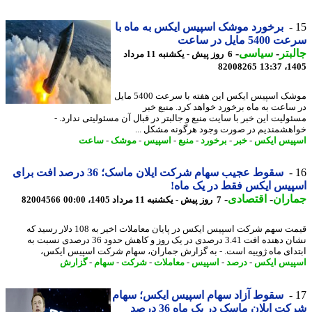
برخورد موشک اسپیس ایکس به ماه با
54 مایل در ساعت
بتر
-
سیاسی
-
6 روز پیش - یکشنبه 11 مرداد
82008265
1405
موشک اسپیس ایکس این هفته با سرعت 5400 مایل
ساعت به ماه برخورد خواهد کرد. منبع خبر
ولیت این خبر با سایت منبع و جالبتر در قبال آن مسئولیتی ندارد. -
هشمندیم در صورت وجود هرگونه مشکل ...
یس ایکس
-
خبر
-
برخورد
-
منبع
-
اسپیس
-
موشک
-
ساعت
سقوط عجیب سهام شرکت ایلان ماسک؛ 36 درصد افت برای
یس ایکس فقط در یک ماه!
اران
-
اقتصادی
-
7 روز پیش - یکشنبه 11 مرداد 1405، 00:00
82004566
قیمت سهم شرکت اسپیس ایکس در پایان معاملات اخیر به 108 دلار رسید که
نشان دهنده افت 3.41 درصدی در یک روز و کاهش حدود 36 درصدی نسبت به
دای ماه ژوییه است. - به گزارش جماران، سهام شرکت اسپیس ایکس،
یس ایکس
-
درصد
-
اسپیس
-
معاملات
-
شرکت
-
سهام
-
گزارش
سقوط آزاد سهام اسپیس ایکس؛ سهام
شرکت ایلان ماسک در یک ماه 36 درصد