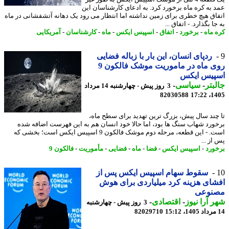
 به کره ماه برخورد کرد. به ادعای کارشناسان این
اق هیچ خطری برای زمین نداشته اما انتظار می رود یک دهانه آتشفشانی در ماه
ا بگذارد. - اتفاق ...
 ماه
-
برخورد
-
اتفاق
-
اسپیس ایکس
-
ماه
-
کارشناسان
-
آمریکایی
ردپای انسان، این بار با زباله فضایی
روی ماه در ماموریت موشک فالکون 9
پیس ایکس
بتر
-
سیاسی
-
3 روز پیش - چهارشنبه 14 مرداد
82030588
1405
چند سال پیش، بزرگ ترین تهدید برای سطح ماه،
ورد شهاب سنگ ها بود، اما حالا خود انسان هم به این فهرست اضافه شده
است. - این قطعه، مرحله دوم موشک فالکون 9 اسپیس ایکس است؛ بخشی که
ز ...
ورد
-
اسپیس ایکس
-
فضا
-
ماه
-
فضایی
-
مأموریت
-
فالکون 9
سقوط سهام اسپیس ایکس پس از
ای هزینه کرد میلیاردی برای هوش
نوعی
 آرا نیوز
-
اقتصادی
-
3 روز پیش - چهارشنبه
82029710