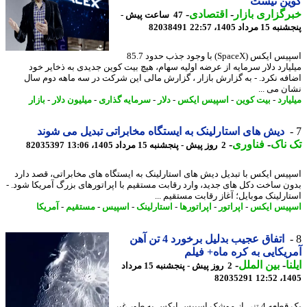
ین نیست
گزاری بازار
-
اقتصادی
-
47 ساعت پیش -
 مرداد 1405، 22:57
82038491
اسپیس ایکس (SpaceX) با وجود جذب حدود 85.7
یارد دلار سرمایه از عرضه اولیه سهام، هیچ بیت کوین جدیدی به ذخایر خود
فه نکرد. - به گزارش بازار ، گزارش مالی این شرکت در سه ماهه دوم سال
ن می ...
ارد
-
بیت کوین
-
اسپیس ایکس
-
دلار
-
سرمایه گذاری
-
میلیون دلار
-
بازار
دیش های استارلینک به ایستگاه مخابراتی تبدیل می شوند
ناک
-
فناوری
-
2 روز پیش - پنجشنبه 15 مرداد 1405، 13:06
82035397
یس ایکس با تبدیل دیش های استارلینک به ایستگاه های مخابراتی، قصد دارد
ن ساخت دکل های جدید، وارد رقابت مستقیم با اپراتورهای بزرگ آمریکا شود. -
ارلینک موبایل؛ آغاز رقابت مستقیم ...
یس ایکس
-
اپراتور
-
اپراتورها
-
استارلینک
-
اسپیس
-
مستقیم
-
آمریکا
اتفاق عجیب بدلیل برخورد 4 تن آهن
یکایی به کره ماه+ فیلم
ا
-
بین الملل
-
2 روز پیش - پنجشنبه 15 مرداد
82035291
1405
یک قطعه 4 تنی از موشک اسپیس ایکس به طور غیر