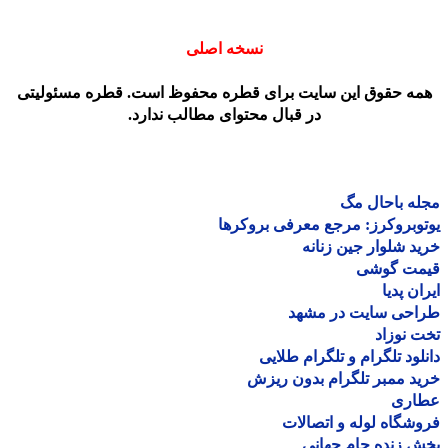
نسخه اصلی
مه حقوق این سایت برای قطره محفوظ است. قطره مسئولیتی
در قبال محتوای مطالب ندارد.
ه باحال مگ
وبروکرز: مرجع معرفی بروکرها
د شلوار جین زنانه
مت گوشی
ان پدیا
احی سایت در مشهد
 نوزاد
لود تلگرام و تلگرام طلایی
د ممبر تلگرام بدون ریزش
اری
شگاه لوله و اتصالات
 زنده جام جهانی