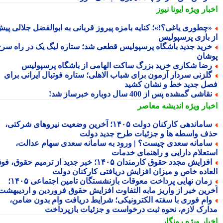
بار ویژه
ایونا نیوز
چطوری یاغی؟!»؛ کنایه بامزه پیروز قربانی به ابوالفضل جلالی پیش
 بازی پرسپولیس
رید جدید باشگاه پرسپولیس قطعی شد؛ ستاره لیگ یک در راه سرخ
شان
ضا شکاری خرید بزرگ ساکت الهامی از باشگاه پرسپولیس
لزنی سردار آزمون برای شباب الاهلی؛ ستاره فوتبال ایرانی برای
ل جدید خط و نشان کشید
قاشی گمشده پس از 400 سال دوباره خبرساز شد!
بار ویژه
اندیشه معاصر
ساماندهی کارکنان دولت ۱۴۰۵؛ آخرین وضعیت نیروهای شرکتی،
ف واسطه ها و جزئیات طرح جدید دولت
امانه سعدی چیست؟ | ورود به سامانه سعدی سهام عدالت،
تعلام دارایی و راهنمای خدمات
افزایش مجدد حقوق کارمندان ۱۴۰۵؛ خبر جدید از ترمیم حقوق، فوق
عاده خاص و میزان افزایش دریافتی کارکنان دولت
زمان نهایی پرداخت معوقات بازنشستگان تامین اجتماعی ۱۴۰۵؛
رین خبر از واریز مابه التفاوت افزایش حقوق فروردین و اردیبهشت
ام فوری با سفته الکترونیکی؛ شرایط دریافت وام بدون ضامن،
ارک لازم، نحوه ثبت درخواست و جزئیات بازپرداخت
بار ویژه
رونگار