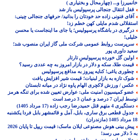
میرزا و... (چهارمحال و بختیاری )
فل انتقال جنجالی پرسپولیس باز شد
قای فنونی زاده حد خودتان را بدانید/ حرفهای جنجالی چینی:
قلالی شدم مایلی کهن خطم زد!
رگیری در باشگاه پرسپولیس؛ یا جای ما اینجاست یا محسن
لی!
رپرست روابط عمومی شرکت ملی گاز ایران منصوب شد؛
د داوری پور
ولین گل خورده پرسپولیسِ تارتار
یمت طلا، سکه و دلار در بازار امروز به چه عددی رسید؟
طوری یاغی! کنایه پیروز به مدافع پرسپولیس
وک تازه به بازار لبنیات؛ قیمت شیر افزایش یافت
کس / ورزش لاکچری الهام پاوه نژاد در میانه تابستان
ضو کمیسیون امنیت ملی: عوارض تعیین شده برای تنگه هرمز
ران 7 درصد و عمان 3 درصد است
یری 4 متهم قتل حمیدرضا رجب زاده (17 مرداد 1405)
دول قطعی برق ساری، بابل، آمل و قائمشهر بابل فردا یکشنبه
پیش بینی هوش مصنوعی ایلان ماسک: قیمت ریپل تا پایان 2026
!