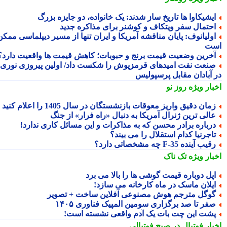
یشیکاوا ها تاریخ ساز شدند: یک خانواده، دو جایزه بزرگ
حتمال سفر ویتکاف و کوشنر برای مذاکره جدید
ولیانوف: پایان مناقشه آمریکا و ایران تنها از مسیر دیپلماسی ممکن
ت
خرین وضعیت قیمت برنج و حبوبات؛ کاهش قیمت ها واقعیت دارد؟
نعت نفت امیدهای قرمزپوش را شکست داد/ اولین پیروزی نوری
 آبادان مقابل پرسپولیس
بار ویژه
روز نو
مان دقیق واریز معوقات بازنشستگان در سال 1405 را اعلام کنید
الی ترین ژنرال آمریکا به دنبال «راه فرار» از جنگ
رباره برادر محسن که به مذاکرات و این مسائل کاری ندارد!
اجرنیا کدام استقلال را می بیند؟
قیب آینده F-35 چه مشخصاتی دارد؟
بار ویژه
تک ناک
پل دوباره قیمت گوشی ها را بالا می برد
یلان ماسک در ماه کارخانه می سازد!
وگل مترجم هوش مصنوعی آفلاین ساخت + تصویر
فر تا صد برگزاری سومین المپیک فناوری ۱۴۰۵
شت این چت بات یک آدم واقعی نشسته است!
بار فوتبال در صبح فوتبالی