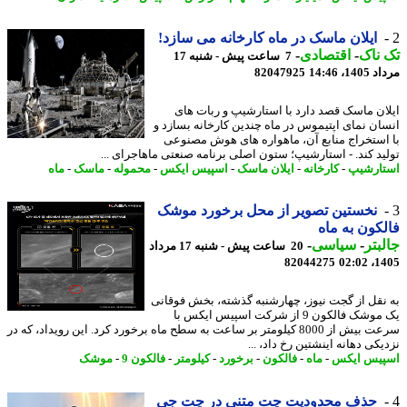
ایلان ماسک در ماه کارخانه می سازد!
ناک
-
اقتصادی
-
7 ساعت پیش - شنبه 17
1، 14:46
82047925
ان ماسک قصد دارد با استارشیپ و ربات های
ان نمای اپتیموس در ماه چندین کارخانه بسازد و
استخراج منابع آن، ماهواره های هوش مصنوعی
ید کند. - استارشیپ؛ ستون اصلی برنامه صنعتی ماهاجرای ...
ارشیپ
-
کارخانه
-
ایلان ماسک
-
اسپیس ایکس
-
محموله
-
ماسک
-
ماه
نخستین تصویر از محل برخورد موشک
کون به ماه
بتر
-
سیاسی
-
20 ساعت پیش - شنبه 17 مرداد
82044275
1405
نقل از گجت نیوز، چهارشنبه گذشته، بخش فوقانی
یک موشک فالکون 9 از شرکت اسپیس ایکس با
سرعت بیش از 8000 کیلومتر بر ساعت به سطح ماه برخورد کرد. این رویداد، که در
کی دهانه اینشتین رخ داد، ...
یس ایکس
-
ماه
-
فالکون
-
برخورد
-
کیلومتر
-
فالکون 9
-
موشک
حذف محدودیت چت متنی در چت جی