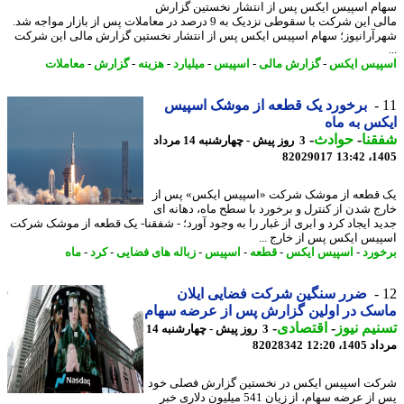
م اسپیس ایکس پس از انتشار نخستین گزارش
مالی این شرکت با سقوطی نزدیک به 9 درصد در معاملات پس از بازار مواجه شد.
آرانیوز؛ سهام اسپیس ایکس پس از انتشار نخستین گزارش مالی این شرکت
یس ایکس
-
گزارش مالی
-
اسپیس
-
میلیارد
-
هزینه
-
گزارش
-
معاملات
برخورد یک قطعه از موشک اسپیس
س به ماه
نا
-
حوادث
-
3 روز پیش - چهارشنبه 14 مرداد
82029017
1405
قطعه از موشک شرکت «اسپیس ایکس» پس از
ج شدن از کنترل و برخورد با سطح ماه، دهانه ای
د ایجاد کرد و ابری از غبار را به وجود آورد؛ - شفقنا- یک قطعه از موشک شرکت
یس ایکس پس از خارج ...
ورد
-
اسپیس ایکس
-
قطعه
-
اسپیس
-
زباله های فضایی
-
کرد
-
ماه
ضرر سنگین شرکت فضایی ایلان
سک در اولین گزارش پس از عرضه سهام
یم نیوز
-
اقتصادی
-
3 روز پیش - چهارشنبه 14
1، 12:20
82028342
ت اسپیس ایکس در نخستین گزارش فصلی خود
پس از عرضه سهام، از زیان 541 میلیون دلاری خبر