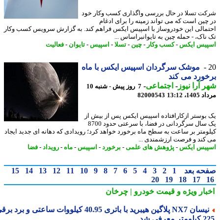
ت تسلا در حال بررسی واگذاری کسب وکار خود
چین است که می تواند زمینه را برای ادغام
مالی این خودروساز با اسپیس ایکس فراهم کند. به گزارش سرویس کسب وکار
ناک، - حمله چین به تایوانبراساس ...
یس ایکس
-
کسب وکار
-
چین
-
تسلا
-
اسپیس
-
تایوان
-
فعالیت
موشک سرگردان اسپیس ایکس با ماه
ورد می کند
 آرا نیوز
-
اجتماعی
-
7 روز پیش - شنبه 10
1، 13:12
82000543
بوستر ازکارافتاده اسپیس ایکس پس از بیش از
یک سال سرگردانی در فضا، با سرعتی حدود 8700
ومتر بر ساعت به سطح ماه برخورد خواهد کرد؛ رویدادی که دهانه ای جدید ایجاد
کند و فرصت ارزشمندی ...
یس ایکس
-
پژوهش های علمی
-
برخورد
-
اسپیس
-
ماه
-
رویداد
-
فضا
حه بعد
1
2
3
4
5
6
7
8
9
10
11
12
13
14
15
20
19
18
17
بار ویژه
و قیمت خودرو | چرخان
نیسان NX7 پلاگین هیبرید با باتری 40.95 کیلووات ساعتی و برد برقی
 معرفی شد