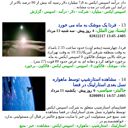
داد. درآمد اسپیس ایکس به 7٫8 میلیارد دلار رسید که بیش از 90 درصد بالاتر از
مد این شرکت در مدت مشابه ...
یس ایکس
-
میلیارد
-
شرکت
-
دلار
-
درآمد
-
اسپیس
-
گزارش
فردا یک موشک به ماه می خورد
نا
-
بین الملل
-
4 روز پیش - سه شنبه 13 مرداد
82022217
1405
فردا، چهارشنبه (پنجم اوت) حدود ساعت 2:35 بامداد
به وقت منطقه شرقی آمریکا (10:35 به وقت تهران)،
مرحله بالایی موشک فالکون 9 اسپیس ایکس به ماه
د خواهد کرد و دهانه ای به عرض حدود 89 فوت (27 متر) ...
-
موشک
-
فالکون 9
-
اسپیس
-
اسپیس ایکس
-
فالکون
-
برخورد
مشاهده استارشیپ توسط ماهواره
 بعدی استارلینک در فضا
بتر
-
سیاسی
-
6 روز پیش - یکشنبه 11 مرداد
82008911
1405
پیمای استارشیپ متعلق به شرکت اسپیس ایکس
ط ماهواره نسل بعدی استارلینک در فضا مشاهده
 منبع خبر مسئولیت این خبر با سایت منبع و جالبتر در قبال آن مسئولیتی ندارد.
واهشمندیم در ...
ارلینک
-
استارشیپ
-
ماهواره
-
اسپیس ایکس
-
مشاهده
-
خبر
-
منبع