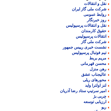
قل و انتقالات
رکت ملی گاز ایران
وابط عمومی
وز خبرنگار
قل و انتقالات پرسپولیس
قوق کارمندان
نتقالات پرسپولیس
رکت ملی گاز
شست خبری رییس جمهور
یم فوتبال پرسپولیس
ریم بربط
حسن قهرمانی
هن منزل
الیجناب عشق
حورهای ریلی
نز اولترا واید
میر سرتیپ ستاد رضا آذریان
ربی بژ
رزیابی توسعه
یو