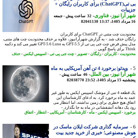
بی تی(ChatGPT) برای کاربران رایگان +
ییات
 آرا نیوز
-
فناوری
-
32 ساعت پیش - جمعه
82041130
محدودیت چت متنی در ChatGPT برای کاربران
گان حذف شد. - به گزارش شهرآرانیوز، علاوه بر حذف محدودیت چت های متنی،
مدل پیش فرض چت جی پی تی از GPT-5.5 به GPT-5.6 Luna تغییر می کند و دکمه
اسخ گویی ...
ودیت
-
کاربران
-
رایگان
-
تصویر
-
چت جی پی تی
-
اسپیس ایکس
-
حذف
ویدئو| برخورد 4 تن آهن آمریکایی به ماه
 آرا نیوز
-
بین الملل
-
46 ساعت پیش -
 مرداد 1405، 23:52
82038770
یک قطعه 4 تنی از موشک اسپیس ایکس به طور غیر
 به ماه برخورد کرد. به ادعای کارشناسان این
اق هیچ خطری برای زمین نداشته، اما انتظار می
 یک دهانه آتشفشانی در ماه به جا بگذارد. -
ورد
-
اسپیس ایکس
-
ماه
-
کارشناسان
-
آمریکایی
-
انتظار
-
اتفاق
سرمایه گذاری شرکت ایلان ماسک در
 مصنوعی؛ خبری از خرید جدید بیت