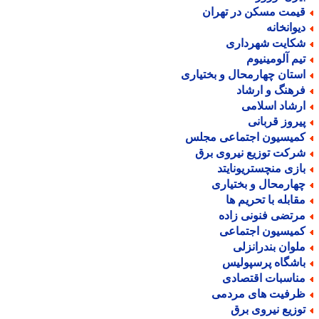
یمت مسکن در تهران
یوانخانه
کایت شهرداری
یم آلومینیوم
ستان چهارمحال و بختیاری
رهنگ و ارشاد
رشاد اسلامی
یروز قربانی
میسیون اجتماعی مجلس
رکت توزیع نیروی برق
ازی منچستریونایتد
هارمحال و بختیاری
قابله با تحریم ها
رتضی فنونی زاده
میسیون اجتماعی
لوان بندرانزلی
اشگاه پرسپولیس
ناسبات اقتصادی
رفیت های مردمی
وزیع نیروی برق