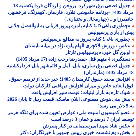
جدول قطعی برق شهرکرد، بروجن و لردگان فردا یکشنبه 18
مرداد 1405 +برنامه خاموشی فلارد، فارسان، کوهرنگ، فرخشهر،
میرزا و... (چهارمحال و بختیاری )
چطوری یاغی؟!»؛ کنایه بامزه پیروز قربانی به ابوالفضل جلالی
 از بازی پرسپولیس
طوری یاغی! کنایه پیروز به مدافع پرسپولیس
کس / ورزش لاکچری الهام پاوه نژاد در میانه تابستان
ولین گل خورده پرسپولیسِ تارتار
یری 4 متهم قتل حمیدرضا رجب زاده (17 مرداد 1405)
دول قطعی برق ساری، بابل، آمل و قائمشهر بابل فردا یکشنبه
افزایش مجدد حقوق کارمندان 1405؛ خبر جدید از ترمیم حقوق،
 العاده خاص و میزان افزایش دریافتی کارکنان دولت
وک تازه به بازار لبنیات؛ قیمت شیر افزایش یافت
پیش بینی هوش مصنوعی ایلان ماسک: قیمت ریپل تا پایان 2026
!
ضو کمیسیون امنیت ملی: عوارض تعیین شده برای تنگه هرمز
ران 7 درصد و عمان 3 درصد است
کس شاد سپند امیرسلیمانی در کنار پسرش
خش دوم نشست خبری رییس جمهور با خبرنگاران؛ دکتر