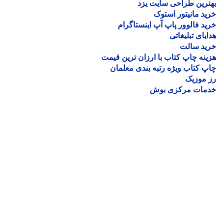
رین طراحی سایت یزد
د مانیتور استوک
د فالوور پاپ آپ اینستاگرام
یای تبلیغاتی
ید سالت
نه چاپ کتاب با ارزان ترین قیمت
 کتاب ویژه رتبه بندی معلمان
موزیک
مات مرکزی بوش