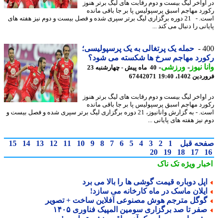
اواخر لیگ بیست و دوم رقابت های لیگ برتر هنوز
رد مهاجم اسبق پرسپولیس پا بر جا باقی مانده
است. - 21 دوره برگزاری لیگ برتر سپری شده و فصل بیست و دوم نیز هفته های
نی را دنبال می کند ...
4
حمله یک پرتغالی به یک پرسپولیسی؛
ورد مهاجم سرخ ها شکسته می شود؟
ا نیوز
-
ورزشی
-
40 ماه پیش - چهارشنبه 23
 1402، 19:40
67442071
اواخر لیگ بیست و دوم رقابت های لیگ برتر هنوز
رد مهاجم اسبق پرسپولیس پا بر جا باقی مانده
است. - به گزارش وانانیوز، 21 دوره برگزاری لیگ برتر سپری شده و فصل بیست و
نیز هفته های پایانی ...
حه قبل
1
2
3
4
5
6
7
8
9
10
11
12
13
14
15
20
19
18
17
بار ویژه
تک ناک
پل دوباره قیمت گوشی ها را بالا می برد
یلان ماسک در ماه کارخانه می سازد!
وگل مترجم هوش مصنوعی آفلاین ساخت + تصویر
فر تا صد برگزاری سومین المپیک فناوری ۱۴۰۵