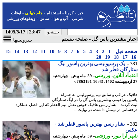
-
-
-
-
خبر
کرونا
استخدام
جام جهانی
اوقات
-
-
-
شرعی
آب و هوا
تماس
ویدئوهای ورزشی
23:47 | 1405/5/17
ار بیشترین پاس گل - صفحه بیستم
سرویسها
حه قبل
1
2
3
4
5
6
7
8
9
10
11
12
13
14
15
20
19
18
17
3
یک پرسپولیسی بهترین پاسور لیگ
ارگان قطر شد
ماد آنلاین
-
ورزشی
-
39 ماه پیش - چهارشنبه
67863191
بک عراقی و سابق تیم پرسپولیس به همراه
ین براهیمی بیشترین پاس گل را در لیگ ستارگان
 کردند. - بشار رسن هافبک خوش نقش تیم القطر که این فصل عملکرد
شانی در تیمش داشت، در نهایت ...
3
بشار رسن بهترین پاسور قطر شد +
س
 آرا نیوز
-
ورزشی
-
39 ماه پیش - چهارشنبه