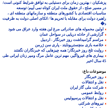
کیان : بهترین زمان برای دستیابی به توافق شرایط کنونی است/
مسیر صلح ، از حقوق ملت ایران کوتاه نمی آییم/ توسعه
سبات اقتصادی با کشورهای منطقه و سازمانهای منطقه ای ،
برد دولت برای مقابله با تحریم ها / اتکای اصلی دولت به ظرفیت
ولین محموله های صادراتی مرغ این هفته وارد عراق می شود
زارشی از حادثه دریایی در سواحل عمان
راسم گرامیداشت روز خبرنگار - اردبیل
لاصه بازی منچستریونایتد - پاری سن ژرمن
وایت تلخ روز خبرنگار؛ همه چیزهایی که خبرنگاران نگفتند
یماری های غیرواگیر، مهم ترین عامل مرگ ومیر زنان ایرانی طی
ضوعات داغ:
وز خبرنگار
قل و انتقالات
رکت ملی گاز ایران
وابط عمومی
قل و انتقالات پرسپولیس
یروهای شرکتی