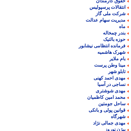
قوق کارمندان
نتقالات پرسپولیس
رکت ملی گاز
دیریت سهام عدالت
اه
ندر چمخاله
وزه بالتیک
رمانده انتظامی نیشابور
هرک هاشمیه
ام ملایر
ینا وطن پرست
ابلو شهر
هدی احمد کهنی
ساجی در آسیا
هدی شوشتری
حمد امین کاظمیان
احل جومتین
وانین پولی و بانکی
هرگاه
هدی جمالی نژاد
یژن نوروز