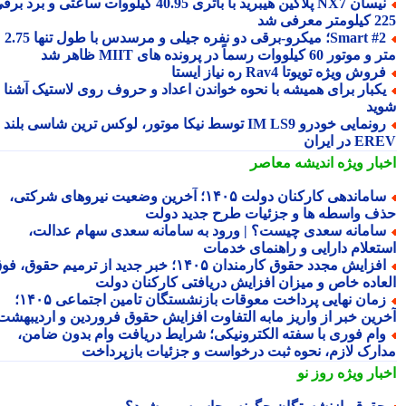
نیسان NX7 پلاگین هیبرید با باتری 40.95 کیلووات ساعتی و برد برقی
 معرفی شد
Smart #2؛ میکرو-برقی دو نفره جیلی و مرسدس با طول تنها 2.75
ور 60 کیلووات رسماً در پرونده های MIIT ظاهر شد
روش ویژه تویوتا Rav4 ره نیاز ایستا
کبار برای همیشه با نحوه خواندن اعداد و حروف روی لاستیک آشنا
ید
رونمایی خودرو IM LS9 توسط نیکا موتور، لوکس ترین شاسی بلند
 در ایران
بار ویژه
اندیشه معاصر
ساماندهی کارکنان دولت ۱۴۰۵؛ آخرین وضعیت نیروهای شرکتی،
ف واسطه ها و جزئیات طرح جدید دولت
امانه سعدی چیست؟ | ورود به سامانه سعدی سهام عدالت،
تعلام دارایی و راهنمای خدمات
افزایش مجدد حقوق کارمندان ۱۴۰۵؛ خبر جدید از ترمیم حقوق، فوق
عاده خاص و میزان افزایش دریافتی کارکنان دولت
زمان نهایی پرداخت معوقات بازنشستگان تامین اجتماعی ۱۴۰۵؛
رین خبر از واریز مابه التفاوت افزایش حقوق فروردین و اردیبهشت
ام فوری با سفته الکترونیکی؛ شرایط دریافت وام بدون ضامن،
ارک لازم، نحوه ثبت درخواست و جزئیات بازپرداخت
بار ویژه
روز نو