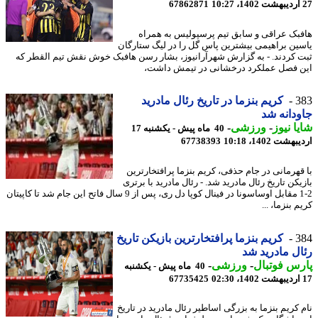
67862871
بک عراقی و سابق تیم پرسپولیس به همراه
ین براهیمی بیشترین پاس گل را در لیگ ستارگان
 کردند. - به گزارش شهرآرانیوز، بشار رسن هافبک خوش نقش تیم القطر که
 فصل عملکرد درخشانی در تیمش داشت،
3
کریم بنزما در تاریخ رئال مادرید
دانه شد
ا نیوز
-
ورزشی
-
40 ماه پیش - یکشنبه 17
شت 1402، 10:18
67738393
قهرمانی در جام حذفی، کریم بنزما پرافتخارترین
کن تاریخ رئال مادرید شد. - رئال مادرید با برتری
2-1 مقابل اوساسونا در فینال کوپا دل ری، پس از 9 سال فاتح این جام شد تا کاپیتان
 بنزما، ...
3
کریم بنزما پرافتخارترین بازیکن تاریخ
ل مادرید شد
س فوتبال
-
ورزشی
-
40 ماه پیش - یکشنبه
67735425
 کریم بنزما به بزرگی اساطیر رئال مادرید در تاریخ