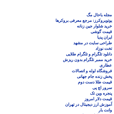
ه باحال مگ
وبروکرز: مرجع معرفی بروکرها
د شلوار جین زنانه
مت گوشی
ان پدیا
احی سایت در مشهد
 نوزاد
لود تلگرام و تلگرام طلایی
د ممبر تلگرام بدون ریزش
اری
شگاه لوله و اتصالات
 زنده جام جهانی
مت طلا دست دوم
ر اچ پی
ره وین تک
ت دلار امروز
زش ارز دیجیتال در تهران
ت بار