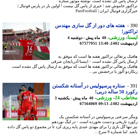
ال پاس گل نشده است. نوشته موتور ستاره
کتور خاموش شد ؛ خبری از پاس گل نیست ! اولین بار در پارس فوتبال |
اری فوتبال ایران | ParsFootball.
3
هفته های دور از گل سازی مهندس
کتور!
نا
-
ورزشی
-
40 ماه پیش - دوشنبه 4
شت 1402، 13:40
67577951
بک پرتغالی تراکتور هفته ها است که موفق به
ال پاس گل نشده است. - ایسنا/آذربایجان شرقی
بک پرتغالی تراکتور هفته ها است که موفق به ارسال پاس گل نشده است.
اردو آلوز با درخشش بی ...
3
ستاره پرسپولیس در آستانه شکستن
 ساله دربی!
طب 24
-
ورزشی
-
40 ماه پیش - یکشنبه 3
شت 1402، 09:13
67564069
گر سرعتی پرسپولیس در آستانه شکستن یک
رد تاریخی و دست نخورده است. - در لیگ نوزدهم
 تنها گل بازی را برای مهدی عبدی پایه ریزی کرد تا در مجموع دو پاس گل داده
 اما شماره 9 سرخ ...