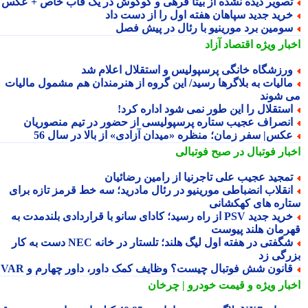
صویر دیده نشده از بیتا فرهی و گوگوش در یک قاب خاص + عکس
رید جدید سپاهان هفته اول را از دست داد
ومین برد مورینیو با رئال در پیش فصل
بار ویژه
اقتصاد آزاد
رزشگاه خانگی پرسپولیس و استقلال اعلام شد
الیات به بلاگرها رسید/ این گروه از هنرمندان هم مشمول مالیات
 شوند
ستقلال را این طور نمی شود اداره کرد!
نصراف عجیب ستاره پرسپولیسی از حضور در تیم منصوریان
کس| سفر زمان؛ منظره «میدان آزادی» از بالا در سال 56
بار فوتبال در صبح فوتبالی
مجید عجیب علی تاجرنیا از رامین رضائیان
نقلاب انضباطی مورینیو در رئال مادرید؛ سه خط قرمز تازه برای
اره های کهکشانی
خرید جدید PSV از راه رسید؛ کادای سانو با قراردادی بلندمدت به
رمان هلند پیوست
شگفتی در هفته اول لیگ هلند؛ تلستار در خانه NEC دست به کار
رگی زد
انون شش فوتبال چیست؟ وظایف کمک داور، داور چهارم و VAR
بار ویژه
و قیمت خودرو | چرخان