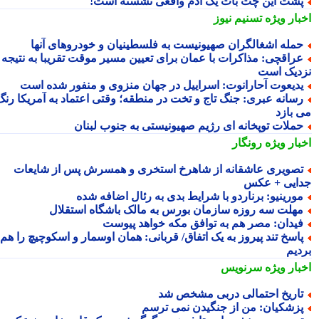
شت این چت بات یک آدم واقعی نشسته است!
بار ویژه
تسنیم نیوز
مله اشغالگران صهیونیست به فلسطینیان و خودروهای آنها
راقچی: مذاکرات با عمان برای تعیین مسیر موقت تقریبا به نتیجه
دیک است
دیعوت آحارانوت: اسراییل در جهان منزوی و منفور شده است
سانه عبری: جنگ تاج و تخت در منطقه؛ وقتی اعتماد به آمریکا رنگ
 بازد
ملات توپخانه ای رژیم صهیونیستی به جنوب لبنان
بار ویژه
رونگار
صویری عاشقانه از شاهرخ استخری و همسرش پس از شایعات
ایی + عکس
ورینیو: برناردو با شرایط بدی به رئال اضافه شده
هلت سه روزه سازمان بورس به مالک باشگاه استقلال
یدان: مصر هم به توافق مکه خواهد پیوست
اسخ تند پیروز به یک اتفاق/ قربانی: همان اوسمار و اسکوچیچ را هم
دیم
بار ویژه
سرنویس
اریخ احتمالی دربی مشخص شد
زشکیان: من از جنگیدن نمی ترسم