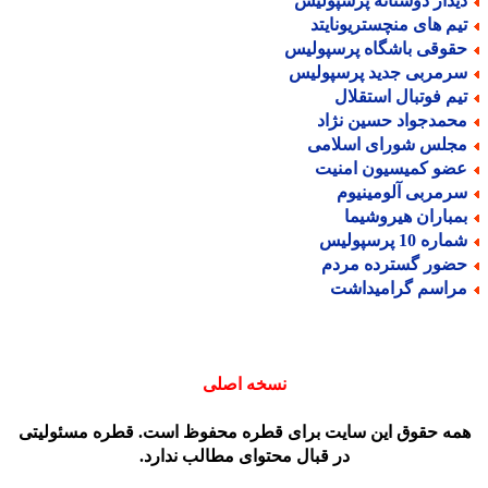
یدار دوستانه پرسپولیس
یم های منچستریونایتد
قوقی باشگاه پرسپولیس
رمربی جدید پرسپولیس
یم فوتبال استقلال
حمدجواد حسین نژاد
جلس شورای اسلامی
ضو کمیسیون امنیت
رمربی آلومینیوم
مباران هیروشیما
اره 10 پرسپولیس
ضور گسترده مردم
راسم گرامیداشت
نسخه اصلی
مه حقوق این سایت برای قطره محفوظ است. قطره مسئولیتی
در قبال محتوای مطالب ندارد.