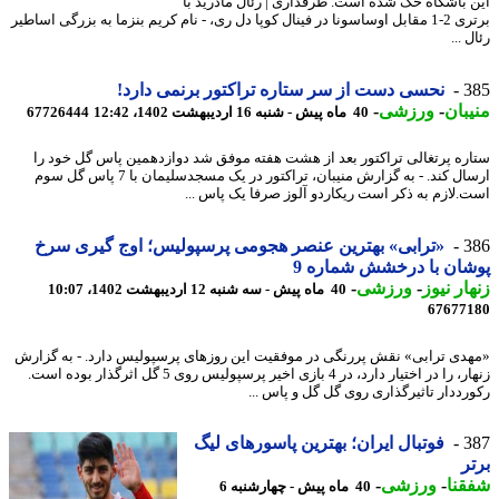
 باشگاه حک شده است. طرفداری | رئال مادرید با
برتری 2-1 مقابل اوساسونا در فینال کوپا دل ری، - نام کریم بنزما به بزرگی اساطیر
 ...
3
نحسی دست از سر ستاره تراکتور برنمی دارد!
بان
-
ورزشی
-
40 ماه پیش - شنبه 16 اردیبهشت 1402، 12:42
67726444
ره پرتغالی تراکتور بعد از هشت هفته موفق شد دوازدهمین پاس گل خود را
ارسال کند. - به گزارش منیبان، تراکتور در یک مسجدسلیمان با 7 پاس گل سوم
.لازم به ذکر است ریکاردو آلوز صرفا یک پاس ...
3
«ترابی» بهترین عنصر هجومی پرسپولیس؛ اوج گیری سرخ
ان با درخشش شماره 9
ار نیوز
-
ورزشی
-
40 ماه پیش - سه شنبه 12 اردیبهشت 1402، 10:07
67677
دی ترابی» نقش پررنگی در موفقیت این روزهای پرسپولیس دارد. - به گزارش
زنهار، را در اختیار دارد، در 4 بازی اخیر پرسپولیس روی 5 گل اثرگذار بوده است.
رددار تاثیرگذاری روی گل گل و پاس ...
3
فوتبال ایران؛ بهترین پاسورهای لیگ
ر
نا
-
ورزشی
-
40 ماه پیش - چهارشنبه 6