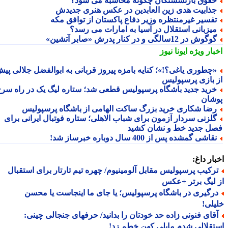
قوق بازنشستگان چگونه محاسبه می شود؟
ذابیت هدی زین العابدین در عکس هنری جدیدش
فسیر غیرمنتظره وزیر دفاع پاکستان از توافق مکه
یزبانی استقلال در آسیا به امارات می رسد؟
گوش در 12سالگی و در کنار پدرش «صابر آتشین»
بار ویژه
ایونا نیوز
چطوری یاغی؟!»؛ کنایه بامزه پیروز قربانی به ابوالفضل جلالی پیش
 بازی پرسپولیس
رید جدید باشگاه پرسپولیس قطعی شد؛ ستاره لیگ یک در راه سرخ
شان
ضا شکاری خرید بزرگ ساکت الهامی از باشگاه پرسپولیس
لزنی سردار آزمون برای شباب الاهلی؛ ستاره فوتبال ایرانی برای
ل جدید خط و نشان کشید
قاشی گمشده پس از 400 سال دوباره خبرساز شد!
ار داغ:
رکیب پرسپولیس مقابل آلومینیوم/ چهره تیم تارتار برای استقبال
لیگ برتر +عکس
رگیری در باشگاه پرسپولیس؛ یا جای ما اینجاست یا محسن
لی!
قای فنونی زاده حد خودتان را بدانید/ حرفهای جنجالی چینی:
قلالی شدم مایلی کهن خطم زد!