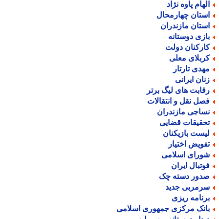
لهام پاوه نژاد
ستان چهارمحال
ستان مازندران
ازی دوستانه
ارکنان دولت
ربلای معلی
هدی تارتار
نان ایرانی
قابت های لیگ برتر
صل نقل و انتقالات
ساجی مازندران
حقیقات قضایی
یست بازیکنان
فویض اختیار
ورای اسلامی
وتبال ایران
دور دسته چک
رمربی جدید
رنامه ریزی
انک مرکزی جمهوری اسلامی