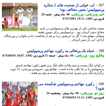
3
لب خوانی از صحبت های 2 ستاره
پولیس؛ یحیی مخالف بود!
ر ورزشی
-
ورزشی
-
40 ماه پیش - شنبه 26
 1402، 14:11
67471995
د صادقی یکی از بهترین های پرسپولیس در بازی
بل مس کرمان بود. - پرسپولیس برای دومین هفته
متوالی موفق شد 3 گل به حریفش بزند و بعد از شکست دادن ملوان در ورزشگاه
دی، این بار مس کرمان ...
3
حمله یک پرتغالی به رکورد مهاجم پرسپولیس
یع روز
-
ورزشی
-
40 ماه پیش - جمعه 25 فروردین 1402، 10:07
67456059
اواخر لیگ بیست و دوم رقابت های لیگ برتر هنوز رکورد مهاجم اسبق
پرسپولیس پا بر جا باقی مانده است. - وقایع روز ـ سرویس ورزشی؛ 21 دوره
زاری لیگ برتر سپری شده و فصل بیست و دوم نیز هفته ...
3
رکورد مهاجم پرسپولیس شکسته می
د؟
 نو
-
ورزشی
-
40 ماه پیش - پنجشنبه 24
 1402، 11:11
67446454