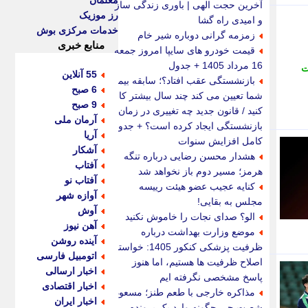
معلمان
آخرین حجت الهی | باوری زندگی ساز
رز موزیک
و امیدی راه گشا
خدمات مرکزی بوش
زمزمه گرانی دوباره شیر خام
منابع خبری
قیمت خودرو های سایپا امروز جمعه
16 مرداد 1405 + جدول
ت
55 آنلاین
بازنشستگی عقب افتاد؟؛ سابقه بیمه
6 صبح
شما تعیین می کند چند سال بیشتر کار
9 صبح
کنید / قانون جدید چه تغییری در زمان
آرمان ملی
بازنشستگی ایجاد کرده است؟ + جدول
آریا
کامل افزایش سنوات
آشکار
هشدار محسن رضایی درباره تنگه
آفتاب
هرمز؛ مسیر دوم باز نخواهد شد
آفتاب نو
کنایه عجیب عضو هیئت رییسه
آوازه شهر
مجلس به بقایی!
آوش
الو؟ صدای نجات را خاموش نکنید
آهن نیوز
موضع وزارت بهداشت درباره
آینده روشن
ظرفیت پزشکی کنکور 1405: خواستار
اتومبیل فارسی
اصلاح ظرفیت ها هستیم، اما هنوز
اخبار ارسالی
پاسخ مشخصی نگرفته ایم
اخبار اقتصادی
مذاکره خارجی با طعم طنز؛ مسعود
اخبار ایران
شصت چی چگونه وارد یک پرونده