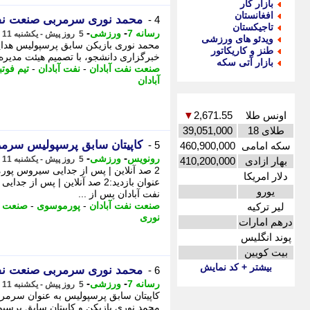
بازار کار
افغانستان
محمد نوری سرمربی صنعت نفت
4 -
تاجیکستان
-
-
رسانه 7
ورزشی
5 روز پیش - یکشنبه 11 مرداد 1405، 13:45
ویدئو های ورزشی
محمد نوری بازیکن سابق پرسپولیس هدای
طنز و کاریکاتور
خبرگزاری دانشجو، با تصمیم هیئت مدیره
بازار آتی سکه
صنعت نفت آبادان
-
نفت آبادان
-
تیم فوت
آبادان
اونس طلا
2,671.55
▼
طلای 18
39,051,000
کاپیتان سابق پرسپولیس سرم
5 -
سکه امامی
460,900,000
-
-
رونویس
ورزشی
5 روز پیش - یکشنبه 11 مرداد 1405، 13:28
بهار ازادی
410,200,000
2 صد آنلاین | پس از جدایی سیروس پور
دلار امریکا
عنوان بازدید:2 صد آنلاین | پ
یورو
نفت آبادان پس از ...
صنعت نفت آبادان
-
پورموسوی
-
صنعت 
لیر ترکیه
نوری
درهم امارات
پوند انگلیس
بیت کویین
بیشتر + کد نمایش
محمد نوری سرمربی صنعت نف
6 -
-
-
رسانه 7
ورزشی
5 روز پیش - یکشنبه 11 مرداد 1405، 11:15
کاپیتان سابق پرسپولیس به عنوان سرمرب
محمد نوری بازیکن و کاپیتان سابق پرس