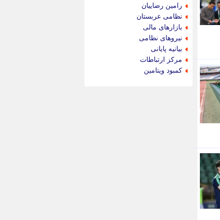
جام جم
رامین رضاییان
جدید پرس
نظامی عربستان
جماران
بازارهای مالی
جوان ایرانی
نیروهای نظامی
جهان مانا
بیانیه پایانی
جهان نگر
مرکز ارتباطات
جهان نیوز
کمبود ویتامین
چطور
چمپیونات
چمدون
چه خبر
حادثه 24
حرف تو
حوادث پلاس
حوزه نیوز
خبر آنلاین
خبر جنوب
خبر سیاسی
خبر گردون
خبر ورزشی
خبرجو