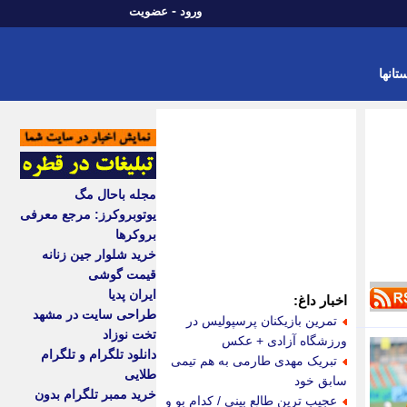
-
ورود
عضویت
تانها
مجله باحال مگ
یوتوبروکرز: مرجع معرفی
بروکرها
خرید شلوار جین زنانه
قیمت گوشی
ایران پدیا
اخبار داغ:
طراحی سایت در مشهد
تمرین بازیکنان پرسپولیس در
تخت نوزاد
ورزشگاه آزادی + عکس
دانلود تلگرام و تلگرام
تبریک مهدی طارمی به هم تیمی
طلایی
سابق خود
خرید ممبر تلگرام بدون
عجیب ترین طالع بینی / کدام بو و