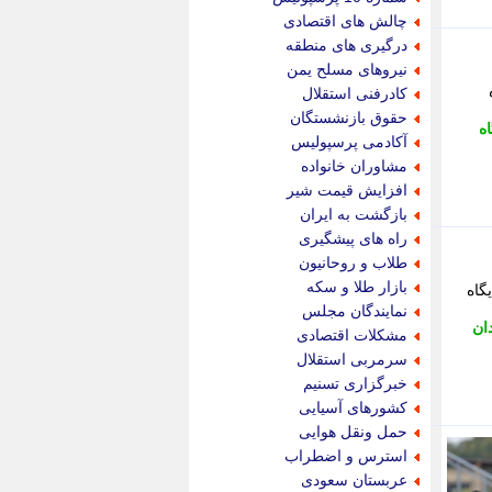
پویه آنلاین
چالش های اقتصادی
پیام نفت
درگیری های منطقه
تابناک
نیروهای مسلح یمن
تازه نیوز
ه
کادرفنی استقلال
تبیان
حقوق بازنشستگان
ه
تجارت نیوز
آکادمی پرسپولیس
تحریریه
مشاوران خانواده
ترابر نیوز
افزایش قیمت شیر
ترفندباز
بازگشت به ایران
تریبون اقتصاد
راه های پیشگیری
تسنیم نیوز
طلاب و روحانیون
تک ناک
بازار طلا و سکه
گاه
تکراتو
نمایندگان مجلس
توریسم آنلاین
دان
مشکلات اقتصادی
تولید نیوز
سرمربی استقلال
تیتر فوری
خبرگزاری تسنیم
تیکنا
کشورهای آسیایی
جاب ویژن
حمل ونقل هوایی
جار نیوز
استرس و اضطراب
جالبتر
عربستان سعودی