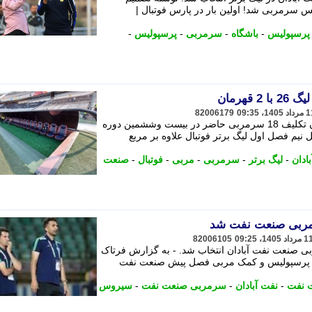
س سرمربی شد! اولین بار در پارس فوتبال |
پرسپولیس
-
باشگاه
-
سرمربی
-
پرسپولیس
-
قهرمان
82006179
با رونمایی از سرمربی صنعت نفت آبادان تکلیف 18 سرمربی حاضر در بیست وششمین دوره
نیم فصل اول لیگ برتر فوتبال علاوه بر مربع
ادان
-
لیگ برتر
-
سرمربی
-
مربی
-
فوتبال
-
صنعت
رمربی صنعت نفت شد
82006105
ی صنعت نفت آبادان انتخاب شد. - به گزارش فرتاک
ابق پرسپولیس و کمک مربی فصل پیش صنعت نفت
 نفت
-
نفت آبادان
-
سرمربی صنعت نفت
-
سیروس