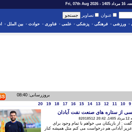
14 - Fri, 07th Aug 2026
عنوان
تصاویر
-
-
-
-
-
-
-
-
ورزشی
فرهنگی
پزشکی
علمی
فناوری
حوادث
بین الملل
اس
بروزرسانی: 08:40
20
19
18
17
16
15
14
13
12
11
10
9
ی از ستاره های صنعت نفت آبادان
82018512
 : از بازیکنان می خواهم با تمام وجود برای
 عزیز آبادانی هم درخواست می کنم مثل همیشه کنار