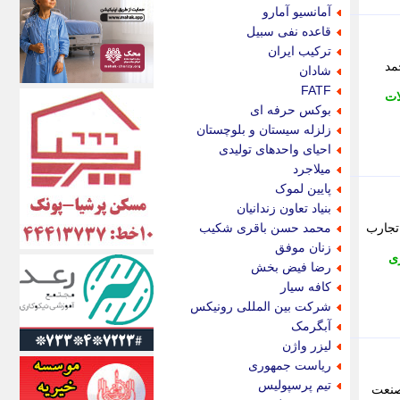
اکونیوز
آمانسیو آمارو
الف
قاعده نفی سبیل
انتشار آنلاین
ترکیب ایران
اندیشه قرن
مد
شادان
اندیشه معاصر
FATF
ات
اندیشه ها
بوکس حرفه ای
انرژی پرس
زلزله سیستان و بلوچستان
ای استخدام
احیای واحدهای تولیدی
ایتنا
میلاجرد
ایراف
پایین لموک
ایران آرت
بنیاد تعاون زندانیان
ایران آنلاین
تجارب
محمد حسن باقری شکیب
ایران زندگی
زنان موفق
ی
ایران فوری
رضا فیض بخش
ایرانی روز
کافه سیار
ایرانیتال
شرکت بین المللی رونیکس
ایرنا
آبگرمک
ایسکانیوز
لیزر واژن
ایسنا
ریاست جمهوری
ایکنا
تیم پرسپولیس
صنعت
ایلنا