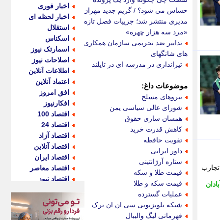
اخبار فوری
حساس می شود؟ / گریم جدید مهران
اخبار لحظه ای
مدیری منتشر شد؛ جزییات فصل تازه
استقلال
«مرد سه هزار چهره»
اسکناس
تدابیر ضد تحریمی سازمان همکاری
اسمارتک نیوز
های شانگهای
اصلاحات نیوز
تیراندازی در مدرسه ای در تایلند
اطلاعات آنلاین
اعتماد آنلاین
موضوعات داغ:
افق امروز
نیروهای مسلح
افکارنیوز
شورای عالی سیاسی یمن
اقتصاد 100
همسان سازی حقوق
اقتصاد 24
کاهش قدرت خرید
اقتصاد آزاد
تقویت حافظه
اقتصاد آنلاین
داور ایرانی
اقتصاد ایران
ستاره آرژانتینی
تجارب
اقتصاد معاصر
قیمت طلا و سکه
اقتصاد نیوز
قیمت سکه و طلا
ادان
اکو ایران
عملیات گسترده
اکوفارس
شبکه تلویزیونی سی ان ان ترک
اکونگار
قهرمانی لیگ والیبال