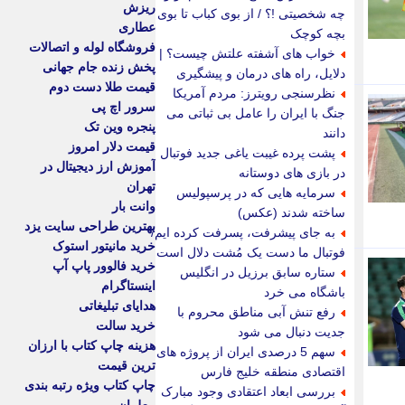
ریزش
چه شخصیتی !؟ / از بوی کباب تا بوی
عطاری
بچه کوچک
فروشگاه لوله و اتصالات
خواب های آشفته علتش چیست؟ |
پخش زنده جام جهانی
دلایل، راه های درمان و پیشگیری
قیمت طلا دست دوم
نظرسنجی رویترز: مردم آمریکا
سرور اچ پی
جنگ با ایران را عامل بی ثباتی می
پنجره وین تک
دانند
قیمت دلار امروز
پشت پرده غیبت یاغی جدید فوتبال
آموزش ارز دیجیتال در
در بازی های دوستانه
تهران
سرمایه هایی که در پرسپولیس
وانت بار
ساخته شدند (عکس)
بهترین طراحی سایت یزد
به جای پیشرفت، پسرفت کرده ایم/
خرید مانیتور استوک
فوتبال ما دست یک مُشت دلال است
خرید فالوور پاپ آپ
ستاره سابق برزیل در انگلیس
اینستاگرام
باشگاه می خرد
هدایای تبلیغاتی
رفع تنش آبی مناطق محروم با
خرید سالت
جدیت دنبال می شود
هزینه چاپ کتاب با ارزان
سهم 5 درصدی ایران از پروژه های
ترین قیمت
اقتصادی منطقه خلیج فارس
چاپ کتاب ویژه رتبه بندی
بررسی ابعاد اعتقادی وجود مبارک