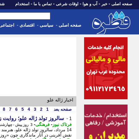
-
-
-
-
-
صفحه اصلی
خبر
آب و هوا
اوقات شرعی
تماس با ما
استخدام
شنبه، 17 مرداد 405
-
-
-
صفحه اصلی
سیاسی
اقتصادی
اجتماعی
اخبار ژاله علو
صفحه بعد
1
2
3
4
5
6
7
8
سالروز تولد ژاله علو؛ روایت 
1 -
-
-
فرتاک نیوز
فرهنگی
3 روز پیش - چهارشنبه 14 مرداد 1405، 00:45
14 مرداد، سالروز تولد ژاله علو، هنرمن
نقش آفرینی در آثار ماندگاری چون «روز