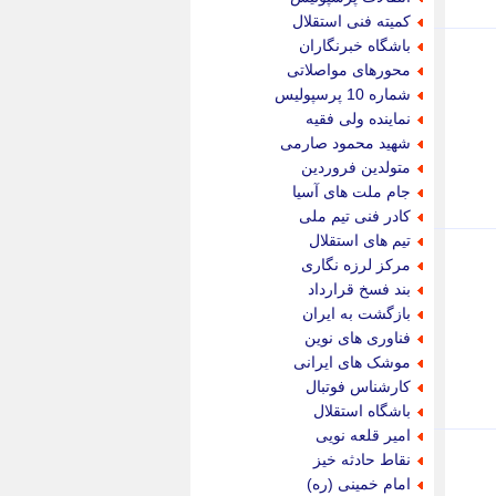
پویه آنلاین
کمیته فنی استقلال
پیام نفت
باشگاه خبرنگاران
تابناک
محورهای مواصلاتی
تازه نیوز
شماره 10 پرسپولیس
تبیان
نماینده ولی فقیه
تجارت نیوز
شهید محمود صارمی
تحریریه
متولدین فروردین
ترابر نیوز
جام ملت های آسیا
ترفندباز
کادر فنی تیم ملی
تریبون اقتصاد
تیم های استقلال
تسنیم نیوز
مرکز لرزه نگاری
تک ناک
بند فسخ قرارداد
تکراتو
بازگشت به ایران
توریسم آنلاین
فناوری های نوین
تولید نیوز
موشک های ایرانی
تیتر فوری
کارشناس فوتبال
تیکنا
باشگاه استقلال
جاب ویژن
امیر قلعه نویی
جار نیوز
نقاط حادثه خیز
جالبتر
امام خمینی (ره)