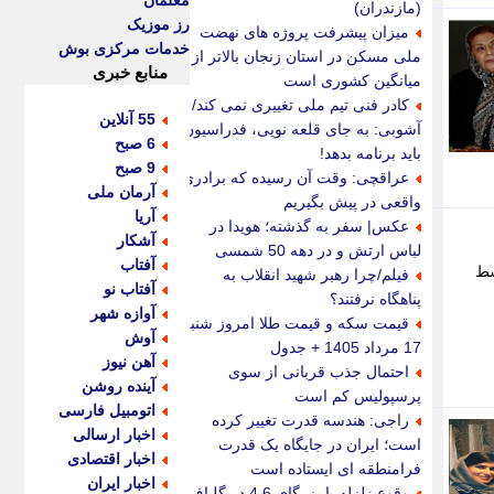
معلمان
(مازندران)
رز موزیک
میزان پیشرفت پروژه های نهضت
خدمات مرکزی بوش
ملی مسکن در استان زنجان بالاتر از
منابع خبری
میانگین کشوری است
کادر فنی تیم ملی تغییری نمی کند/
55 آنلاین
آشوبی: به جای قلعه نویی، فدراسیون
6 صبح
باید برنامه بدهد!
9 صبح
عراقچی: وقت آن رسیده که برادری
آرمان ملی
واقعی در پیش بگیریم
آریا
عکس| سفر به گذشته؛ هویدا در
آشکار
لباس ارتش و در دهه 50 شمسی
آفتاب
ه توسط
فیلم/چرا رهبر شهید انقلاب به
آفتاب نو
پناهگاه نرفتند؟
آوازه شهر
قیمت سکه و قیمت طلا امروز شنبه
آوش
17 مرداد 1405 + جدول
آهن نیوز
احتمال جذب قربانی از سوی
آینده روشن
پرسپولیس کم است
اتومبیل فارسی
راجی: هندسه قدرت تغییر کرده
اخبار ارسالی
است؛ ایران در جایگاه یک قدرت
اخبار اقتصادی
فرامنطقه ای ایستاده است
اخبار ایران
وقوع زلزله با بزرگای 4.6 در گلباف