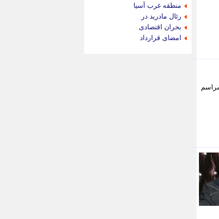
جام جم
منطقه غرب آسیا
جدید پرس
رئال مادرید در
جماران
بحران اقتصادی
جوان ایرانی
امضای قرارداد
جهان مانا
جهان نگر
جهان نیوز
چطور
مراسم
چمپیونات
چمدون
چه خبر
حادثه 24
حرف تو
حوادث پلاس
حوزه نیوز
خبر آنلاین
خبر جنوب
خبر سیاسی
خبر گردون
خبر ورزشی
خبرجو