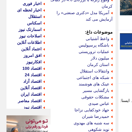
اخبار فوری
کرمان
اخبار لحظه ای
آمریکا مدل «دکتری صنعتی» را
استقلال
آزمایش می کند
اسکناس
اسمارتک نیوز
موضوعات داغ:
اصلاحات نیوز
واعظ آشتیانی
اطلاعات آنلاین
باشگاه پرسپولیس
اعتماد آنلاین
عملیات تروریستی
افق امروز
میلیون دلار
افکارنیوز
استان کرمان
اقتصاد 100
وانتقالات استقلال
اقتصاد 24
شبکه های اجتماعی
اقتصاد آزاد
عینک های هوشمند
اقتصاد آنلاین
بازگشایی مسیر
اقتصاد ایران
مشکلات حقوقی
ایسنا:
اقتصاد معاصر
عباس صیدی
اقتصاد نیوز
جهاد خودکفایی نزاجا
اکو ایران
حمیدرضا شیران
اکوفارس
سه شنبه های مهدوی
اکونگار
نوید شکوهی