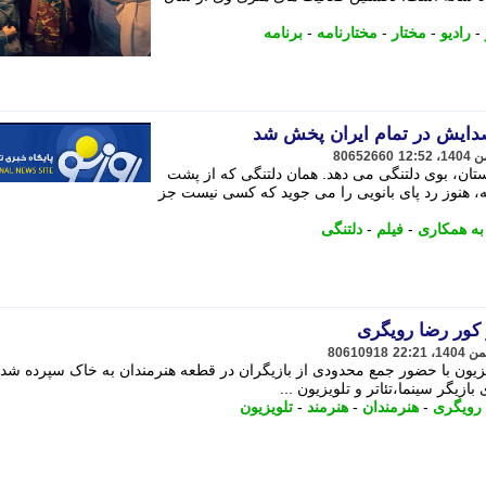
-
رادیو
-
مختار
-
مختارنامه
-
برنامه
صدایش در تمام ایران پخش شد
80652660
تان، بوی دلتنگی می دهد. همان دلتنگی که از پشت
ه، هنوز رد پای بانویی را می جوید که کسی نیست جز
ه همکاری
-
فیلم
-
دلتنگی
کور رضا رویگری
80610918
لویزیون با حضور جمع محدودی از بازیگران در قطعه هنرمندان به خاک سپرده شد. 
ازیگر سینما،تئاتر و تلویزیون ...
رویگری
-
هنرمندان
-
هنرمند
-
تلویزیون