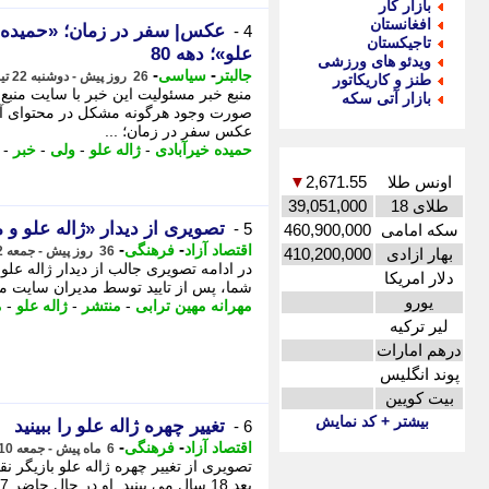
بازار کار
افغانستان
عکس| سفر در زمان؛ «حمیده خی
4 -
تاجیکستان
علو»؛ دهه 80
ویدئو های ورزشی
-
-
جالبتر
سیاسی
26 روز پیش - دوشنبه 22 تیر 1405، 03:02
طنز و کاریکاتور
منبع خبر مسئولیت این خبر با سایت منبع 
بازار آتی سکه
صورت وجود هرگونه مشکل در محتوای آن،
عکس سفر در زمان؛ ...
حمیده خیرآبادی
-
ژاله علو
-
ولی
-
خبر
-
اونس طلا
2,671.55
▼
طلای 18
39,051,000
تصویری از دیدار «ژاله علو و مه
5 -
سکه امامی
460,900,000
-
-
اقتصاد آزاد
فرهنگی
36 روز پیش - جمعه 12 تیر 1405، 15:37
بهار ازادی
410,200,000
دلار امریکا
شما، پس از تایید توسط مدیران سایت منت
یورو
مهرانه مهین ترابی
-
منتشر
-
ژاله علو
-
م
لیر ترکیه
درهم امارات
پوند انگلیس
بیت کویین
بیشتر + کد نمایش
تغییر چهره ژاله علو را ببینید
6 -
-
-
اقتصاد آزاد
فرهنگی
6 ماه پیش - جمعه 10 بهمن 1404، 08:02
تصویری از تغییر چهره ژاله علو بازیگر ن