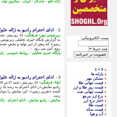
ژاله علو
-
ماندگار
-
ایران
-
سالروز تولد
-
ادای احترام رادیو به ژاله علو
2 -
-
-
زیرنویس نیوز
فرهنگی
21 روز پیش - شنبه 27 تیر 1405، 19:28
پست الکترونیکی:
به گزارش پایگاه خبری تحلیلی زیرنویس ب
روی آنتن می رود. - ...
پایگاه خبری تحلیلی
-
روابط عمومی
-
پای
5 + 1
یارانه ها
ادای احترام رادیو به ژاله علو
3 -
مسکن مهر
-
-
ایلنا
فرهنگی
قیمت جهانی طلا
21 روز پیش - شنبه 27 تیر 1405، 12:15
رادیو نمایش در ادای احترام به زنده یاد ژا
قیمت روز طلا و ارز
کننده «نفرین زمین»، این نمایش را دوباره
قیمت جهانی نفت
زنده ...
نرخ ارز مرجع
نمایش
-
رادیو نمایش
-
ادای احترام
-
ژال
اخبار نرخ ارز
قیمت طلا
قیمت سکه
آب و هوا