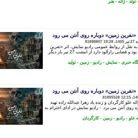
تولد
-
ژاله
-
هنر
؛ «نفرین زمین» دوباره روی آنتن می رود
81898807
ه نقل از روابط عمومی رادیو نمایش، اثر «نفرین
زمین» که پیش از این تولید و پخش شده بود و فضایی رازآلود دارد از امشب 27 تیر بار دیگر
گاه خبری
-
نمایش
-
رادیو
-
زمین
-
تولید
؛ «نفرین زمین» دوباره روی آنتن می رود
81895528
له علو کارگردان و زنده یاد زهرا عبدالله زاده تهیه
 روی آنتن می برد. - رادیو نمایش در ادای احترام به
ه علو
-
رادیو
-
زمین
-
کارگردان