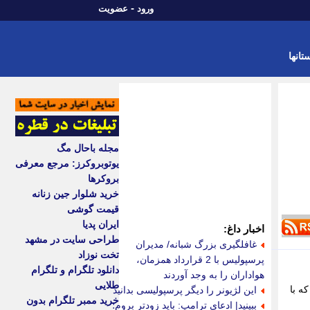
-
ورود
عضویت
تانها
مجله باحال مگ
یوتوبروکرز: مرجع معرفی
بروکرها
خرید شلوار جین زنانه
قیمت گوشی
ایران پدیا
اخبار داغ:
طراحی سایت در مشهد
غافلگیری بزرگ شبانه/ مدیران
تخت نوزاد
پرسپولیس با 2 قرارداد همزمان،
دانلود تلگرام و تلگرام
هواداران را به وجد آوردند
طلایی
ه با
این لژیونر را دیگر پرسپولیسی بدانید
خرید ممبر تلگرام بدون
ببینید| ادعای ترامپ: باید زودتر بروم؛