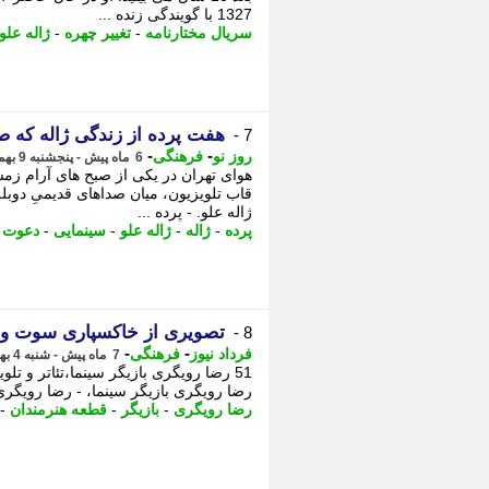
1327 با گویندگی زنده ...
سریال مختارنامه
-
تغییر چهره
-
ژاله علو
هفت پرده از زندگی ژاله که 
7 -
-
-
روز نو
فرهنگی
6 ماه پیش - پنجشنبه 9 بهمن 1404، 12:52
هوای تهران در یکی از صبح های آرام زمس
قاب تلویزیون، میان صداهای قدیمیِ دوبل
ژاله علو. - پرده ...
پرده
-
ژاله
-
ژاله علو
-
سینمایی
-
دعوت ب
تصویری از خاکسپاری سوت و 
8 -
-
-
فرداد نیوز
فرهنگی
7 ماه پیش - شنبه 4 بهمن 1404، 22:21
51 رضا رویگری بازیگر سینما،تئاتر و ت
رضا رویگری بازیگر سینما، - رضا رویگری ب
رضا رویگری
-
بازیگر
-
قطعه هنرمندان
-