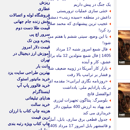
ریزش
یک جنگ در پیش داریم
عطاری
خنثی سازی عملیات تروریستی
فروشگاه لوله و اتصالات
داعش در منطقه «سیده زینب» دمشق
پخش زنده جام جهانی
عجیب ترین پیشنهادی که محمد صلاح
قیمت طلا دست دوم
رد کرد!
سرور اچ پی
با این وضع، سیتی ششم یا هفتم می
پنجره وین تک
شود!
قیمت دلار امروز
فال شمع امروز شنبه 17 مرداد
آموزش ارز دیجیتال در
1405 | فال شمع متولدین 12 ماه برای
تهران
عشق، کار و آینده
وانت بار
بازار کار آمریکا در ژوییه ضعیف شد
بهترین طراحی سایت یزد
و فشار بر ترامپ بالا رفت
خرید مانیتور استوک
«روزنامه نگاری ایرانی»؛ مقدمه ای
خرید فالوور پاپ آپ
بر یک پارادایم ملی: یادداشت
اینستاگرام
ابوالفضل فاتح
هدایای تبلیغاتی
بلومبرگ: پنتاگون تجهیزات لیزری
خرید سالت
ضد پهپاد به ارزش 400 میلیون دلار
هزینه چاپ کتاب با ارزان
خریداری می کند
ترین قیمت
جدول قطعی برق ساری، بابل، آمل
چاپ کتاب ویژه رتبه بندی
و قائمشهر بابل امروز 17 مرداد 1405