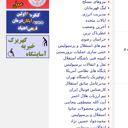
نیروهای مسلح
اینتیتر
لیگ قهرمانان
ایونا نیوز
مدیریت انرژی
بازتاب آنلاین
ایالات متحده
باشگاه خبرنگاران
آخرین وضعیت
باغستان نیوز
خطرناک ترین
بامبوک
خراسان رضوی
ببین و بخون
تیم های استقلال و پرسپولیس
 و
بدینسان
خنثی سازی عملیات تروریستی
بنکر
کمیته فنی باشگاه استقلال
بیت ران
نقل و انتقالات پرسپولیس
پارس فوتبال
پایگاه های نظامی آمریکا
پارسینه
ژئوفیزیک دانشگاه تهران
پارسینه پلاس
مدیرعامل سابق استقلال
پاز آنلاین
کارشناس فوتبال ایران
پاس گل
تیم ارزیاب هلال احمر
پانا
آیت الله مصطفی محامی
پرتو نیوز
فروش محصولات سایپا
پرسون
استقلال و پرسپولیس
پنجره نیوز
محمدجواد حسین نژاد
پویامگ
انتقالات پرسپولیس