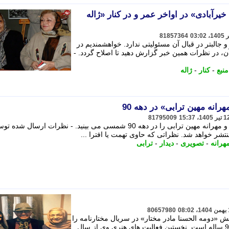
رآبادی» در اواخر عمر و در کنار «ژاله
81857364
و جالبتر در قبال آن مسئولیتی ندارد. خواهشمندیم در
 در نظرات همین خبر گزارش دهید تا اصلاح گردد. -
منبع
-
کنار
-
ژاله
رانه مهین ترابی» در دهه 90
81795009
در ادامه تصویری جالب از دیدار ژاله علو و مهرانه مهین ترابی را در دهه 90 شمسی می بینید. - نظرات ارسال شد
شر خواهد شد. نظراتی که حاوی تهمت یا افترا ...
هرانه
-
تصویری
-
دیدار
-
ترابی
80657980
قش «دومه الحسنا مادر مختار» در سریال مختارنامه را
بعد 18 سال می بینید. او در حال حاضر 97 ساله است. نخستین فعالیت های هنری وی از سال