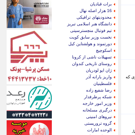
اکونیوز
برات قبادیان
الف
16 هزار اصله نهال
انتشار آنلاین
محدودیتهای ترافیکی
اندیشه قرن
دانشگاه هنر اسلامی تبریز
اندیشه معاصر
تیم فوتبال منچسترسیتی
اندیشه ها
نخست وزیر سابق کویت
انرژی پرس
دورتموند و هولشتاین کیل
ای استخدام
اسکوچیچ
ایتنا
تسهیلات ناشی از کرونا
ایراف
روستای تاریخی کندوان
ایران آرت
ژان ایو لودریان
ایران آنلاین
ا رویگری که
واریز یارانه آذر
ایران زندگی
فلسطینیان
ایران فوری
رضا شفیع زاده
ایرانی روز
شبکه پرطرفدار
ایرانیتال
وزیر امور خارجه
ایرنا
درگیری مسلحانه
ایسکانیوز
نیروهای امنیتی
ایسنا
گروه تروریستی
ایکنا
الوحده امارات
،
ایلنا