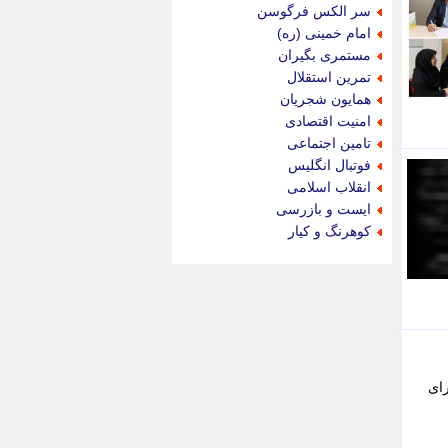
جدید پرس
سر الکس فرگوسن
جماران
امام خمینی (ره)
جوان ایرانی
مستمری بگیران
جهان مانا
تمرین استقلال
جهان نگر
همایون شجریان
جهان نیوز
امنیت اقتصادی
چطور
تامین اجتماعی
چمپیونات
فوتبال انگلیس
چمدون
انقلاب اسلامی
چه خبر
ایست و بازرسی
حادثه 24
کوهرنگ و کیار
حرف تو
حوادث پلاس
حوزه نیوز
خبر آنلاین
خبر جنوب
خبر سیاسی
خبر گردون
رای
خبر ورزشی
خبرجو
خبرجو 24