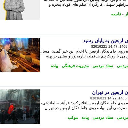
یراطهر سهیلی کارگردان فیلم های کوتاه پنجره و
ر
-
فاجعه
82016221
ه روی جاماندگان اربعین با اعلام این خبر گفت: امسال
 یک هزار و 200 موکب مردمی با رویکردی هدفمند، نیازمحور و مبتنی بر پهنه
ردمی
-
ستاد مردمی
-
مدیریت فرهنگی
-
پیاده
82016021
ه روی جاماندگان اربعین اعلام کرد: فرآیند ساماندهی،
 صدور مجوز هزار و 200 موکب مردمی آیین پیاده روی جاماندگان اربعین در تهران
ردمی
-
ستاد مردمی
-
پیاده
-
موکب