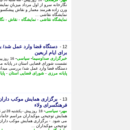
16 روز پیش - سه شنبه 30 تیر 1405، 14:35
نگارخانه سرو از اول مرداد میزبانِ نمایش
ورن زاده هنرمند معمار و نقاش پیشکسوت
نمایشگاه نقاشی ...
نمایشگاه نقاشی
-
نمایشگاه
-
نقاش
-
نگا
دستگاه قضا وارد عمل شد/ ب
12 -
برای ایام اربعین
-
-
خبرگزاری صداوسیما
سیاسی
16 روز پیش - دوشنبه 29 تیر 1405، 22:45
نشست شورای قضایی استان در پایانه مرز
دستگاه قضا وارد عمل شد/ بررسی میدانی
پایانه مرزی
-
شورای قضایی استان
-
پای
برگزاری همایش موکب داران 
13 -
فرهنگسرای ولاء
-
-
مهر
سیاسی
18 روز پیش - یکشنبه 28 تیر 1405، 14:40
همایش توجیحی موکبداران مراسم جاماند
می شود. - برگزاری همایش موکب داران 
توجیحی موکبداران ...