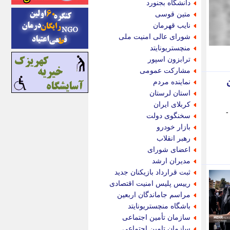
دانشگاه بجنورد
ایونا نیوز
متین قوسی
بازتاب آنلاین
نایب قهرمان
باشگاه خبرنگاران
شورای عالی امنیت ملی
باغستان نیوز
منچستریونایتد
بامبوک
ترابزون اسپور
ببین و بخون
مشارکت عمومی
بدینسان
نماینده مردم
بنکر
استان لرستان
بیت ران
کربلای ایران
پارس فوتبال
-
سخنگوی دولت
پارسینه
بازار خودرو
پارسینه پلاس
رهبر انقلاب
پاز آنلاین
اعضای شورای
پاس گل
مدیران ارشد
پانا
ثبت قرارداد بازیکنان جدید
پرتو نیوز
رییس پلیس امنیت اقتصادی
پرسون
مراسم جاماندگان اربعین
پنجره نیوز
باشگاه منچستریونایتد
پویامگ
سازمان تأمین اجتماعی
پویه آنلاین
سازمان تامین اجتماعی