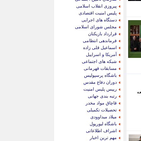
پیام نفت
پیروزی انقلاب اسلامی
تابناک
پلیس امنیت اقتصادی
تازه نیوز
دستگاه های اجرایی
تبیان
مجلس شورای اسلامی
تجارت نیوز
قرارداد بازیکنان
تحریریه
فرماندهی انتظامی
ترابر نیوز
اسماعیل قلی زاده
ترفندباز
آمریکا و اسراییل
تریبون اقتصاد
شبکه های اجتماعی
تسنیم نیوز
مسابقات قهرمانی
تک ناک
باشگاه پرسپولیس
تکراتو
دوران دفاع مقدس
توریسم آنلاین
رییس پلیس امنیت
عه
تولید نیوز
رتبه بندی جهانی
تیتر فوری
قاچاق مواد مخدر
تیکنا
تحصیلات تکمیلی
جاب ویژن
میلاد میداوودی
جار نیوز
باشگاه لیورپول
جالبتر
اشراف اطلاعاتی
جام جم
مهم ترین اخبار