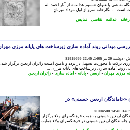
81920440
گاه نقاشی با عنوان «نسیم عدالت» از آثار احمد اله
 است. - نگارخانه سرو از اول مرداد میزبانِ
رخانه
-
عدالت
-
نقاشی
-
نمایش
ررسی میدانی روند آماده سازی زیرساخت های پایانه مرزی مهران
81915699
ی برکت با محوریت تسهیل در تردد و تامین امنیت زائران اربعین برگزار شد. 
 روند آماده سازی زیرساخت های پایانه مرزی ...
انه مرزی مهران
-
اربعین
-
پایانه
-
آماده سازی
-
زائران اربعین
«جاماندگان اربعین حسینی» در
81904508
گان اربعین حسینی به همت فرهنگسرای ولاء برگزار
جاماندگان اربعین حسینی در فرهنگسرای ولاء همایت