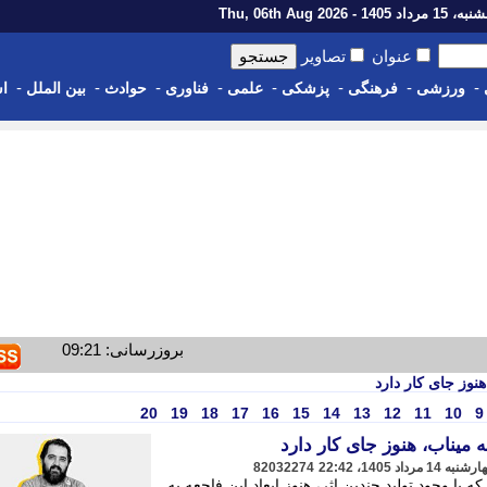
رداد 1405 - Thu, 06th Aug 2026
عنوان
تصاویر
-
-
-
-
-
-
-
-
ورزشی
فرهنگی
پزشکی
علمی
فناوری
حوادث
بین الملل
اس
بروزرسانی: 09:21
نوز جای کار دارد
20
19
18
17
16
15
14
13
12
11
10
9
میناب، هنوز جای کار دارد
82032274
 با وجود تولید چندین اثر، هنوز ابعاد این فاجعه به