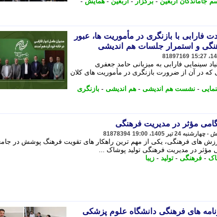
م جاماندگان اربعین
-
برگزار
-
اربعین
-
همایش
-
دت فارابی با بازنگری در مأموریت ها، عبور
نگی و استمرار جلسات هم اندیشی
81897169
اد سینمایی فارابی به میزبانی حامد جعفری
 که در آن از ضرورت بازنگری در مأموریت های کلان
مایی
-
نشست هم اندیشی
-
هم اندیشی
-
بازنگری
 گامی مؤثر در مدیریت فرهنگی
81878394
ا ارزش های فرهنگی، یکی از مهم ترین راهکار های تقویت فرهنگ پوشش در جام
ی مؤثر در مدیریت فرهنگی تولید پوشاک ...
اک
-
فرهنگی
-
تولید
-
زیبا
امه های فرهنگی دانشگاه علوم پزشکی