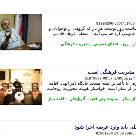
81998266
یاست روز نوشت: هر بار که گروهی از نوجوانان و
عمومی گرد هم می آیند، - شفقنا- فرهاد خادمی
ار
-
روز
-
فضای عمومی
-
مدیریت فرهنگی
 مدیریت فرهنگی است
81979077
قی با تأکید بر اینکه مسجد جایگاه ذکر الهی، اقامه
هی از منکر است، خواستار تقویت محوریت روحانیت
از منکر
-
نماینده ولی فقیه
-
آذربایجان
-
اقامه نماز
-
لی باید وارد عرصه اجرا شود
81961264