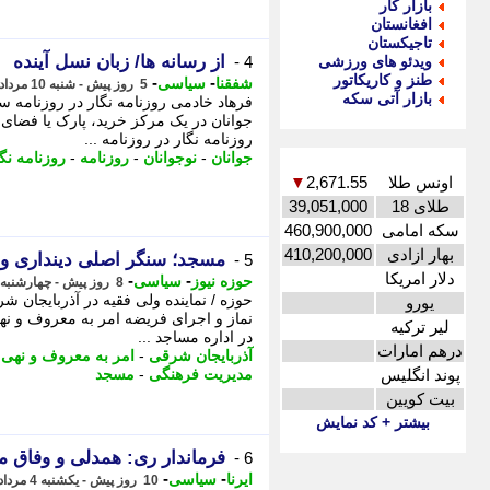
بازار کار
افغانستان
تاجیکستان
از رسانه ها/ زبان نسل آینده
ویدئو های ورزشی
4 -
طنز و کاریکاتور
-
-
شفقنا
سیاسی
5 روز پیش - شنبه 10 مرداد 1405، 08:47
بازار آتی سکه
فرهاد خادمی روزنامه نگار در روزنامه س
جوانان در یک مرکز خرید، پارک یا فضای 
روزنامه نگار در روزنامه ...
جوانان
-
نوجوانان
-
روزنامه
-
روزنامه نگ
اونس طلا
2,671.55
▼
طلای 18
39,051,000
سکه امامی
460,900,000
بهار ازادی
410,200,000
مسجد؛ سنگر اصلی دینداری و
5 -
دلار امریکا
-
-
حوزه نیوز
سیاسی
8 روز پیش - چهارشنبه 7 مرداد 1405، 09:57
حوزه / نماینده ولی فقیه در آذربایجان شر
یورو
نماز و اجرای فریضه امر به معروف و ن
لیر ترکیه
در اداره مساجد ...
درهم امارات
آذربایجان شرقی
-
امر به معروف و نهی 
پوند انگلیس
مدیریت فرهنگی
-
مسجد
بیت کویین
بیشتر + کد نمایش
فرماندار ری: همدلی و وفاق م
6 -
-
-
ایرنا
سیاسی
10 روز پیش - یکشنبه 4 مرداد 1405، 21:50