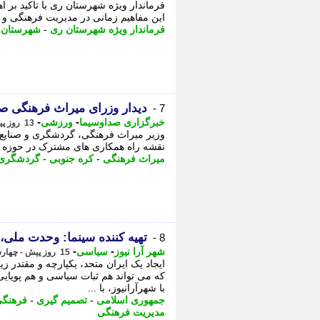
فرماندار ویژه شهرستان ری با تاکید ب
این مفاهیم زمانی در مدیریت فرهنگی و ا
فرماندار ویژه شهرستان ری
-
شهرستان
-
دیدار وزرای میراث فرهنگی ص
7 -
-
-
خبرگزاری صداوسیما
ورزشی
13 روز پیش - جمعه 2 مرداد 1405، 11:15
وزیر میراث فرهنگی، گردشگری و صنایع 
نقشه راه همکاری های مشترک در حوزه ه
میراث فرهنگی
-
کره جنوبی
-
گردشگری
تهیه کننده سینما: وحدت ملی، 
8 -
-
-
شهر آرا نیوز
سیاسی
15 روز پیش - چهارشنبه 31 تیر 1405، 11:22
ایجاد یک ایران متحد، یکپارچه و مقتدر 
که می تواند هم ثبات سیاسی و هم پویایی
با شهرآرانیوز، با ...
جمهوری اسلامی
-
تصمیم گیری
-
فرهنگ
مدیریت فرهنگی