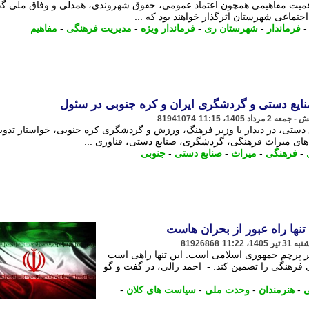
ر اهمیت مفاهیمی همچون اعتماد عمومی، حقوق شهروندی، همدلی و وفاق ملی گ
جتماعی شهرستان اثرگذار خواهند بود که ...
فرماندار
-
شهرستان ری
-
فرماندار ویژه
-
مدیریت فرهنگی
-
مفاهیم
نایع دستی و گردشگری ایران و کره جنوبی در سئول
81941074
دستی، در دیدار با وزیر فرهنگ، ورزش و گردشگری کره جنوبی، خواستار تدوی
ای میراث فرهنگی، گردشگری، صنایع دستی، فناوری ...
-
فرهنگی
-
میراث
-
صنایع دستی
-
جنوبی
تنها راه عبور از بحران هاست
81926868
زیر پرچم جمهوری اسلامی است. این تنها راهی است
 فرهنگی را تضمین کند. - احمد زالی، در گفت و گو
ی
-
هنرمندان
-
وحدت ملی
-
سیاست های کلان
-