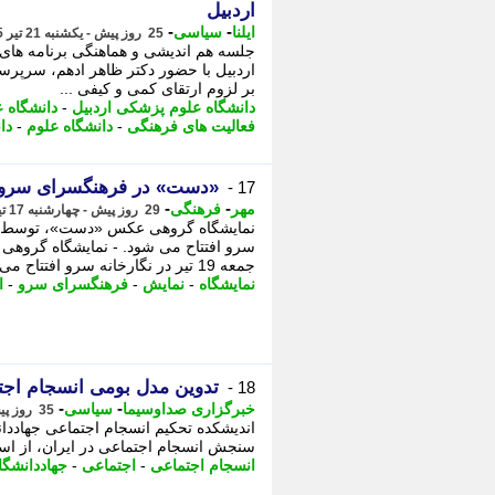
اردبیل
-
-
ایلنا
سیاسی
25 روز پیش - یکشنبه 21 تیر 1405، 16:07
جلسه هم اندیشی و هماهنگی برنامه ها
اردبیل با حضور دکتر ظاهر ادهم، سرپر
بر لزوم ارتقای کمی و کیفی ...
دانشگاه علوم پزشکی اردبیل
-
دانشگاه 
فعالیت های فرهنگی
-
دانشگاه علوم
-
دا
«دست» در فرهنگسرای سرو ا
17 -
-
-
مهر
فرهنگی
29 روز پیش - چهارشنبه 17 تیر 1405، 19:10
سرو افتتاح می شود. - نمایشگاه گرو
جمعه 19 تیر در نگارخانه سرو افتتاح می ...
نمایشگاه
-
نمایش
-
فرهنگسرای سرو
-
ا
تدوین مدل بومی انسجام اج
18 -
-
-
خبرگزاری صداوسیما
سیاسی
35 روز پیش - پنجشنبه 11 تیر 1405، 11:30
اندیشکده تحکیم انسجام اجتماعی جهادد
سنجش انسجام اجتماعی در ایران، از استا
انسجام اجتماعی
-
اجتماعی
-
جهاددانشگ