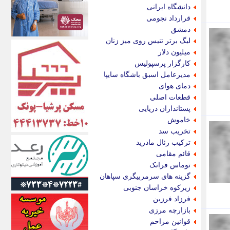
الف
دانشگاه ایرانی
انتشار آنلاین
قرارداد نجومی
اندیشه قرن
دمشق
اندیشه معاصر
لیگ برتر تنیس روی میز زنان
اندیشه ها
میلیون دلار
انرژی پرس
کارگزار پرسپولیس
ای استخدام
مدیرعامل اسبق باشگاه سایپا
ایتنا
دمای هوای
ایراف
قطعات اصلی
ایران آرت
پستانداران دریایی
ایران آنلاین
خاموش
ایران زندگی
تخریب سد
ایران فوری
ترکیب رئال مادرید
ایرانی روز
قائم مقامی
ایرانیتال
توماس فرانک
ایرنا
گزینه های سرمربیگری سپاهان
ایسکانیوز
زیرکوه خراسان جنوبی
ایسنا
فرزاد فرزین
ایکنا
بازارچه مرزی
ایلنا
قوانین مزاحم
اینتیتر