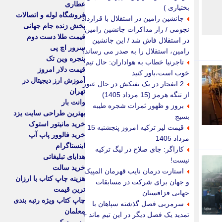
عطاری
بختیاری )
فروشگاه لوله و اتصالات
جانشین رامین در استقلال با قرارداد
پخش زنده جام جهانی
نجومی / راز مذاکرات جانشین رامین
قیمت طلا دست دوم
در استقلال فاش شد / این جانشین
سرور اچ پی
رامین، استقلال را به صدر می رساند؟
پنجره وین تک
تاجرنیا خطاب به هواداران: حال تیم
قیمت دلار امروز
خوب است،باور کنید
آموزش ارز دیجیتال در
2 انفجار در یک نفتکش در حال عبور
تهران
از تنگه هرمز (15 مرداد 1405)
وانت بار
بروز و ظهور ثمرات شجره طیبه
بهترین طراحی سایت یزد
بسیج
خرید مانیتور استوک
قیمت لیر ترکیه امروز پنجشنبه 15
خرید فالوور پاپ آپ
مرداد 1405
اینستاگرام
کاراگر: جای صلاح در لیگ ترکیه
هدایای تبلیغاتی
نیست!
خرید سالت
استارت درمان نایب قهرمان المپیک
هزینه چاپ کتاب با ارزان
و جهان برای شرکت در مسابقات
ترین قیمت
جهانی قزاقستان
چاپ کتاب ویژه رتبه بندی
سرمربی فصل گذشته سپاهان با
معلمان
تمدید یک فصل دیگر در این تیم ماند +