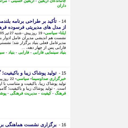
جاماندگان اربعین
-
اربعین حسینی
-
مراس
داران
تأکید بر طراحی برنامه بلندم
14 -
از مدل های مدیریتی فرسوده فره
-
-
ایلنا
سیاسی
19 روز پیش - شنبه 27 تیر 1405، 15:27
نشست هم اندیشی مدیران عامل ادوار بنی
مدیرعامل فعلی بنیاد برگزار شد؛ نشستی
فارابی پس از چهار دهه، ...
بنیاد سینمایی فارابی
-
فارابی
-
بنیاد
-
سین
تولید پوشاک زیبا و باکیفیت؛
15 -
-
-
خبرگزاری صداوسیما
سیاسی
22 روز پیش - چهارشنبه 24 تیر 1405، 19:00
تولید پوشاک زیبا، باکیفیت و متناسب ب
است. - تولید پوشاک زیبا و باکیفیت؛ گام
فرهنگ
-
کیفیت
-
مدیریت فرهنگی
-
پوش
برگزاری نشست هماهنگی برن
16 -