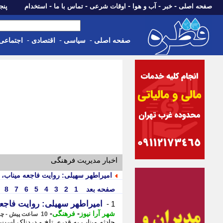
-
-
-
-
-
صفحه اصلی
خبر
آب و هوا
اوقات شرعی
تماس با ما
استخدام
پنجشنبه، 15 م
-
-
-
صفحه اصلی
سیاسی
اقتصادی
اجتماعی
اخبار مدیریت فرهنگی
امیراطهر سهیلی: روایت فاجعه میناب، ه
صفحه بعد
1
2
3
4
5
6
7
8
امیراطهر سهیلی: روایت فاجعه 
1 -
-
-
شهر آرا نیوز
فرهنگی
10 ساعت پیش - چهارشنبه 14 مرداد 1405، 22:42
حادثه میناب به قدری تلخ و دردناک است که