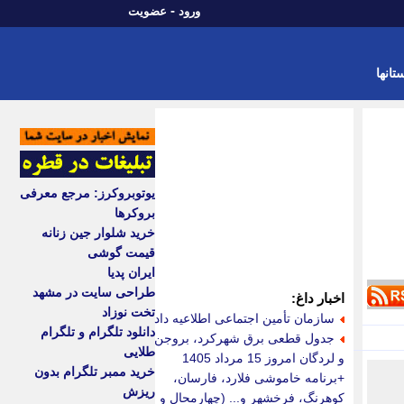
-
ورود
عضویت
تانها
یوتوبروکرز: مرجع معرفی
بروکرها
خرید شلوار جین زنانه
قیمت گوشی
ایران پدیا
طراحی سایت در مشهد
اخبار داغ:
تخت نوزاد
سازمان تأمین اجتماعی اطلاعیه داد
دانلود تلگرام و تلگرام
جدول قطعی برق شهرکرد، بروجن
طلایی
و لردگان امروز 15 مرداد 1405
خرید ممبر تلگرام بدون
+برنامه خاموشی فلارد، فارسان،
ریزش
کوهرنگ، فرخشهر و... (چهارمحال و