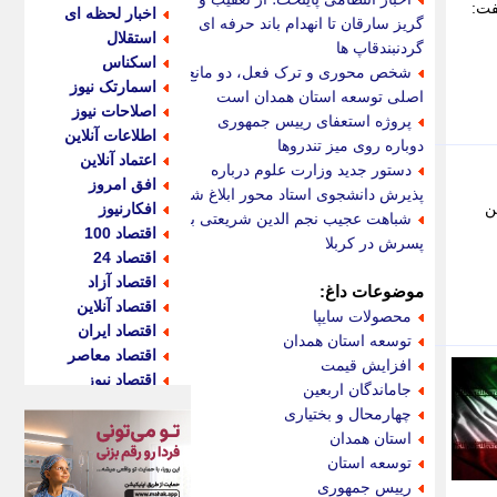
فت:
اخبار لحظه ای
گریز سارقان تا انهدام باند حرفه ای
استقلال
گردنبندقاپ ها
اسکناس
شخص محوری و ترک فعل، دو مانع
اسمارتک نیوز
اصلی توسعه استان همدان است
اصلاحات نیوز
پروژه استعفای رییس جمهوری
اطلاعات آنلاین
دوباره روی میز تندروها
اعتماد آنلاین
دستور جدید وزارت علوم درباره
افق امروز
پذیرش دانشجوی استاد محور ابلاغ شد
ن
افکارنیوز
شباهت عجیب نجم الدین شریعتی به
اقتصاد 100
پسرش در کربلا
اقتصاد 24
اقتصاد آزاد
موضوعات داغ:
اقتصاد آنلاین
محصولات سایپا
اقتصاد ایران
توسعه استان همدان
اقتصاد معاصر
افزایش قیمت
اقتصاد نیوز
جاماندگان اربعین
اکو ایران
چهارمحال و بختیاری
اکوفارس
استان همدان
اکونگار
توسعه استان
اکونیوز
رییس جمهوری