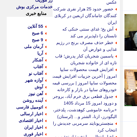
رز موزیک
عکس
خدمات مرکزی بوش
حضور حدود 25 هزار نفری شرکت
منابع خبری
کنندگان جاماندگان اربعین در کربلای
ایران
55 آنلاین
آش یخ؛ غذای سنتی خنکی که
6 صبح
تابستان را دلپذیرتر می کند
9 صبح
خطر حذف مصرف برنج در رژیم
آرمان ملی
غذایی و عوارض آن
آریا
یاسمین شجریان کنار پدرش؛ قاب
آشکار
تازه ای از خانواده شجریان
آفتاب
افزایش قیمت محصولات سایپا
آفتاب نو
امروز | آخرین جزییات افزایش قیمت
آوازه شهر
محصولات سایپا امروز | بررسی قیمت
آوش
خودروهای سایپا در بازار و کارخانه
آهن نیوز
جدول قطعی برق خرم آباد، بروجرد
آینده روشن
و دورود امروز 15 مرداد 1405
اتومبیل فارسی
+برنامه خاموشی کوهدشت، پلدختر،
اخبار ارسالی
الیگودرز، ازنا، الشتر و... (لرستان)
اخبار اقتصادی
منچستریونایتد سرمربی جدیدش را
اخبار ایران
انتخاب کرد
اخبار فوری
اخبار انتظامی پایتخت؛ از تعقیب و