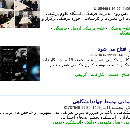
81854499
ی پیش روی مدیریت فرهنگی دانشگاه علوم پزشکی
ست این مدیریت و کارشناسان حوزه فرهنگی برگزار و
علوم پزشکی
-
علوم پزشکی اردبیل
-
فرهنگی
-
نشگاه
فتتاح می شود
81829436
نمایشگاه گروهی عکس «دست»، توسط کانون عکاسی شفق، عصر جمعه 19 تیر در نگارخانه
هی عکس دست ، توسط کانون عکاسی شفق، عصر
فتتاح
-
دست
-
نگارخانه
-
گروهی
تماعی توسط جهاددانشگاهی
81787646
انشگاهی با تأکید بر ضرورت تدوین تعریف، مدل مفهومی و شاخص های بومی ب
دان، - اندیشکده تحکیم انسجام اجتماعی ...
اهی
-
مدل مفهومی
-
دانش
-
اندیشکده
-
بومی