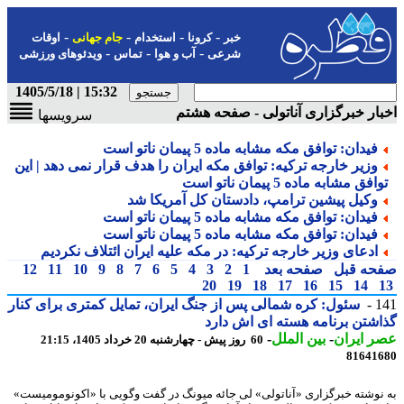
-
-
-
-
خبر
کرونا
استخدام
جام جهانی
اوقات
-
-
-
شرعی
آب و هوا
تماس
ویدئوهای ورزشی
15:32 | 1405/5/18
ار خبرگزاری آناتولی - صفحه هشتم
سرویسها
فیدان: توافق مکه مشابه ماده 5 پیمان ناتو است
وزیر خارجه ترکیه: توافق مکه ایران را هدف قرار نمی دهد | این
افق مشابه ماده 5 پیمان ناتو است
وکیل پیشین ترامپ، دادستان کل آمریکا شد
فیدان: توافق مکه مشابه ماده 5 پیمان ناتو است
فیدان: توافق مکه مشابه ماده 5 پیمان ناتو است
ادعای وزیر خارجه ترکیه: در مکه علیه ایران ائتلاف نکردیم
حه قبل
صفحه بعد
1
2
3
4
5
6
7
8
9
10
11
12
20
19
18
17
16
15
14
1
سئول: کره شمالی پس از جنگ ایران، تمایل کمتری برای کنار
شتن برنامه هسته ای اش دارد
 ایران
-
بین الملل
-
60 روز پیش - چهارشنبه 20 خرداد 1405، 21:15
81641
نوشته خبرگزاری «آناتولی» لی جائه میونگ در گفت وگویی با «اکونومومیست»