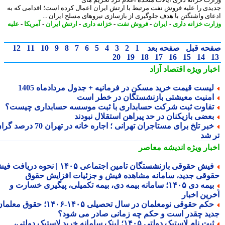
دی را علیه فروش نفت مرتبط با ارتش ایران اعمال کرده است؛ اقدامی که به
ای واشنگتن با هدف جلوگیری از بازسازی نیروهای مسلح ایران ...
رت خزانه داری
-
ایران
-
فروش نفت
-
خزانه داری
-
ارتش ایران
-
آمریکا
-
علیه
حه قبل
صفحه بعد
1
2
3
4
5
6
7
8
9
10
11
12
20
19
18
17
16
15
14
بار ویژه
اقتصاد آزاد
یست قیمت خرید مسکن در فرمانیه + جدول مردادماه 1405
منیت معیشتی بازنشستگان در خطر است
فاوت ثبت شرکت حسابداری با ثبت موسسه حسابداری چیست؟
عضی بازیکنان در حد پیراهن استقلال نبودند
خبر تلخ برای مستاجران تهرانی ؛ اجاره خانه در تهران 70 درصد گران
 شد
بار ویژه
اندیشه معاصر
فیش حقوقی بازنشستگان تامین اجتماعی ۱۴۰۵ | نحوه دریافت فیش
وقی جدید، سامانه مشاهده فیش و جزئیات افزایش حقوق
بیمه دی ۱۴۰۵؛ سامانه بیمه دی، بیمه تکمیلی، پیگیری خسارت و
رین اخبار
حکم حقوقی نومعلمان در سال تحصیلی ۱۴۰۵-۱۴۰۶؛ حقوق معلمان
ید چقدر است و حکم چه زمانی صادر می شود؟
ثبت نام لاستیک دولتی ۱۴۰۵؛ لینک سامانه خرید لاستیک دولتی،