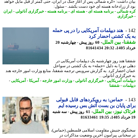
ن داشت: «کره شمالی پس از آغاز جنگ در ایران، حتی کمتر از قبل مایل خواهد
 از زرادخانه هسته ای خود دست بکشد. - سئول:
 شمالی
-
برنامه هسته ای
-
هسته ای
-
برنامه هسته
-
خبرگزاری آناتولی
-
ایران
رگزاری
1
هند دیپلمات آمریکایی را در پی حمله
یک کشتی احضار کرد
نا
-
بین الملل
-
60 روز پیش - چهارشنبه 20
14، 20:32
81641434
نا هند روز چهارشنبه یک دیپلمات آمریکایی در
ی نو را به دلیل «حمله» به یک کشتی در سواحل
ن احضار کرد. به گزارش سرویس ترجمه شفقنا، منابع وزارت امور خارجه هند
برگزاری آناتولی ...
لمات آمریکایی
-
خبرگزاری آناتولی
-
وزارت امور خارجه
-
آمریکا
-
آمریکایی
-
لمات
-
شفقنا
1
حماس: به رویکردهای قابل قبولی
ی پایان بن بست آتش بس رسیده ایم
اک نیوز
-
بین الملل
-
61 روز پیش - سه شنبه
81633461
گوی جنبش مقاومت اسلامی فلسطین (حماس)،
سخنانی پیرامون آخرین وضعیت مذاکرات در