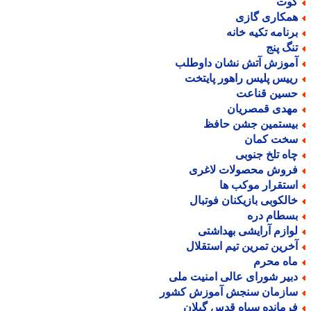
وت
مکاری گازی
رنامه تکیه خانه
نگ پنج
موزش آتش نشان داوطلب
ییس پلیس راهور پایتخت
سین قناعت
هدی قمصریان
یستمین جشن حافظ
خت کمان
اه تلخ جنوبی
روش محصولات لاغری
ستقرار موکب ها
الکوبی بازیکنان فوتبال
سطام دره
وازم آرایشی بهداشتی
خرین تمرین تیم استقلال
اه محرم
بیر شورای عالی امنیت ملی
ازمان سنجش آموزش کشور
رمانده سپاه قدس گیلان