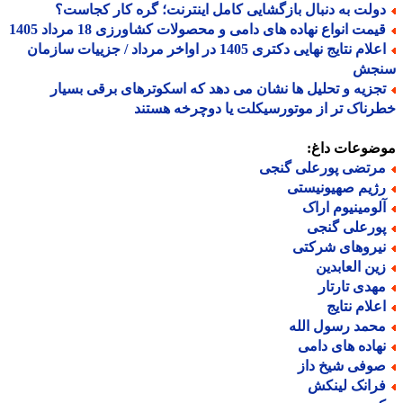
ولت به دنبال بازگشایی کامل اینترنت؛ گره کار کجاست؟
یمت انواع نهاده های دامی و محصولات کشاورزی 18 مرداد 1405
اعلام نتایج نهایی دکتری 1405 در اواخر مرداد / جزییات سازمان
جش
جزیه و تحلیل ها نشان می دهد که اسکوترهای برقی بسیار
ناک تر از موتورسیکلت یا دوچرخه هستند
ضوعات داغ:
رتضی پورعلی گنجی
ژیم صهیونیستی
لومینیوم اراک
ورعلی گنجی
یروهای شرکتی
ین العابدین
هدی تارتار
علام نتایج
حمد رسول الله
هاده های دامی
وفی شیخ داز
رانک لینکش