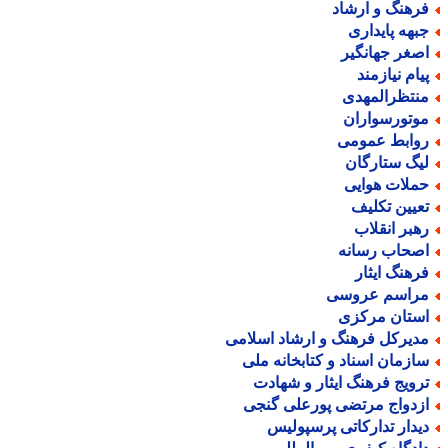
رهنگ و ارشاد
بهه پایداری
صغر جهانگیر
یام نیازمند
نتظرالمهدی
وتورسواران
وابط عمومی
یگ ستارگان
ملات هوایی
عیین تکلیف
هبر انقلاب
صحاب رسانه
رهنگ ایثار
راسم عروسی
ستان مرکزی
دیرکل فرهنگ و ارشاد اسلامی
ازمان اسناد و کتابخانه ملی
رویج فرهنگ ایثار و شهادت
زدواج مرتضی پورعلی گنجی
یدار تدارکاتی پرسپولیس