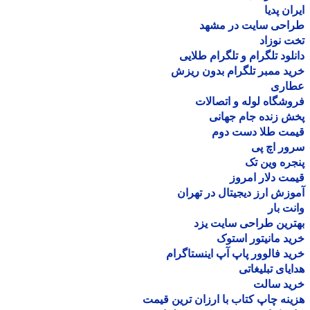
ان پدیا
احی سایت در مشهد
 نوزاد
لود تلگرام و تلگرام طلایی
د ممبر تلگرام بدون ریزش
اری
شگاه لوله و اتصالات
 زنده جام جهانی
مت طلا دست دوم
ر اچ پی
ره وین تک
ت دلار امروز
زش ارز دیجیتال در تهران
ت بار
رین طراحی سایت یزد
د مانیتور استوک
د فالوور پاپ آپ اینستاگرام
یای تبلیغاتی
ید سالت
نه چاپ کتاب با ارزان ترین قیمت