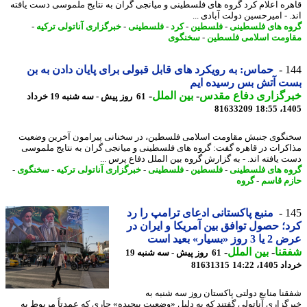
ره اعلام کرد گروه های فلسطینی و میانجی گران به نتایج ملموسی دست یافته
 - امیرحسین دولت آبادی ...
ه های فلسطینی
-
فلسطین
-
کرد
-
فلسطینی
-
خبرگزاری آناتولی ترکیه
-
ومت اسلامی فلسطین
-
سخنگوی
1
حماس: به رویکرد های قابل قبولی برای پایان دادن به بن
ت آتش بس رسیده ایم
رگزاری دفاع مقدس
-
بین الملل
-
61 روز پیش - سه شنبه 19 خرداد
81633209
1405
گوی جنبش مقاومت اسلامی فلسطین، در سخنانی پیرامون آخرین وضعیت
کرات در قاهره گفت: گروه های فلسطینی و میانجی گران به نتایج ملموسی
 یافته اند. - به گزارش گروه بین الملل دفاع پرس ...
ه های فلسطینی
-
فلسطین
-
فلسطینی
-
خبرگزاری آناتولی ترکیه
-
سخنگوی
-
م قاسم
-
گروه
1
منبع پاکستانی ادعای ترامپ را رد
؛ حصول توافق بین آمریکا و ایران در
وز «بسیار» بعید است
نا
-
بین الملل
-
61 روز پیش - سه شنبه 19
14، 14:22
81631315
نا منابع دولتی پاکستان روز سه شنبه به
گزاری آناتولی گفتند که به دلیل «وضعیت پیچیده» جاری که عمدتاً مربوط به