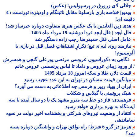
لالی لای زرورق در پرسپولیس! (عکس)
ویدیو| خلاصه بازی بارسلونا مقابل ناتینگام و اودینزه/ تورنمنت 45
قه ای!
دی زین العابدین با یک عکس هنری متفاوت دوباره خبرساز شد!
ل ابجد | فال ابجد فردا دوشنبه 19 مرداد ماه 1405
امل اصلی قتل حمیدرضا رجب زاده دستگیر شد
یازمند روی لبه ی تیغ؛ تکرارِ اشتباهاتِ فصل قبل در بازی با
مینیوم!
گاهی به دکوراسیون عروسی مرتضی پورعلی گنجی و همسرش
ز ورود زیبای عروس و داماد تا لباس پرنسسی عروس خانم
مت دلار، طلا و سکه امروز 18 مرداد 1405
یانگین قیمت مسکن در تهران به این عدد عجیب رسید
یران از پهپاد ریپر و هرمس چه اطلاعاتی به دست می آورد؟
یک پروتیینی با گیلاس و شکلات
رهمندی: فاز دو خط سه مترو مشهد یک تا دو سال آینده با سه
تگاه به بهره برداری خواهد رسید
نتقاد از وضعیت نیروهای شرکتی و بخشنامه اخیر دولت در نحوه
ماندهی
هرمز در گرو 6 شرط؛ راه توافق تهران و واشنگتن دوباره بسته
؟