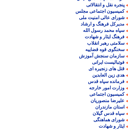
نجره نقل و انتقالاتی
میسیون اجتماعی مجلس
ورای عالی امنیت ملی
دیرکل فرهنگ و ارشاد
پاه محمد رسول الله
رهنگ ایثار و شهادت
لامتی رهبر انقلاب
خنگوی قوه قضاییه
ازمان سنجش آموزش
وتبالیست ایرانی
تل های زنجیره ای
دی زین العابدین
رمانده سپاه قدس
زارت امور خارجه
میسیون اجتماعی
لیرضا منصوریان
ستان مازندران
پاه قدس گیلان
ورای هماهنگی
یثار و شهادت