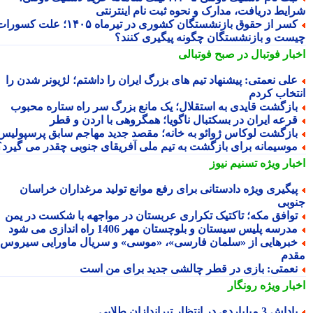
ایط دریافت، مدارک و نحوه ثبت نام اینترنتی
کسر از حقوق بازنشستگان کشوری در تیرماه ۱۴۰۵؛ علت کسورات
ست و بازنشستگان چگونه پیگیری کنند؟
بار فوتبال در صبح فوتبالی
لی نعمتی: پیشنهاد تیم های بزرگ ایران را داشتم؛ لژیونر شدن را
تخاب کردم
ازگشت قایدی به استقلال؛ یک مانع بزرگ سر راه ستاره محبوب
رعه ایران در بسکتبال ناگویا؛ همگروهی با اردن و قطر
ازگشت لوکاس ژوائو به خانه؛ مقصد جدید مهاجم سابق پرسپولیس
وسیمانه برای بازگشت به تیم ملی آفریقای جنوبی چقدر می گیرد؟
بار ویژه
تسنیم نیوز
یگیری ویژه دادستانی برای رفع موانع تولید مرغداران خراسان
وبی
وافق مکه؛ تاکتیک تکراری عربستان در مواجهه با شکست در یمن
درسه پلیس سیستان و بلوچستان مهر 1406 راه اندازی می شود
برهایی از «سلمان فارسی»، «موسی» و سریال ماورایی سیروس
دم
عمتی: بازی در قطر چالشی جدید برای من است
بار ویژه
رونگار
داش 3 میلیاردی در انتظار تیراندازان طلایی