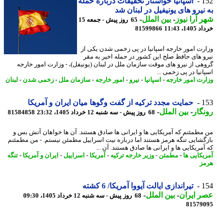
1
اسپانیا خواستار تحقیقات درباره حمله
نیرو های یونیفیل در لبنان شد
 آرا نیوز
-
بین الملل
-
65 روز پیش - جمعه 15
14، 11:43
81599866
رت امور خارجه اسپانیا در پی زخمی شدن یکی از
و های حافظ صلح این کشور در حمله اخیر به مقر
هی از نیرو های موقت سازمان ملل در لبنان (یونیفل)، - وزارت امور خارجه
نیا در پی زخمی ...
رت امور خارجه
-
اسپانیا
-
نیرو
-
امور خارجه
-
سازمان ملل
-
زخمی شدن
-
لبنان
1
حمایت مجدد ترکیه از گفت وگوها میان ایران و آمریکا
گار
-
بین الملل
-
68 روز پیش - سه شنبه 12 خرداد 1405، 23:32
81584858
مطمئنم که آمریکایی ها و ایرانی ها صادق هستند. آن ها خواهان آتش بس و
گشایی تنگه هرمز هستند اما درباره نیت اسراییل مطمئن نیستم. - من مطمئنم
آمریکایی ها و ایرانی ها صادق هستند. آن ...
یکایی ها
-
مطمئن
-
وزیر خارجه ترکیه
-
آمریکا
-
اسراییل
-
ایران و آمریکا
-
تنگه
ز
1
تیراندازی ایالت آیووا آمریکا/ 6 کشته
 ایران
-
بین الملل
-
68 روز پیش - سه شنبه 12 خرداد 1405، 09:30
81579