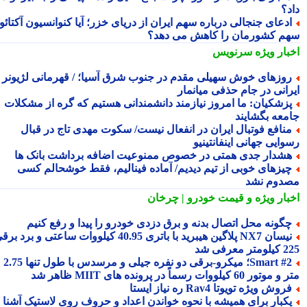
د؟
دعای جنجالی درباره سهم ایران از دریای خزر؛ آیا کنوانسیون آکتائو
م کشورمان را کاهش می دهد؟
بار ویژه
سرنویس
وزهای خوش سهیلی مقدم در جنوب شرق آسیا؛ / قهرمانی لژیونر
رانی در جام حذفی میانمار
زشکیان: ما امروز نیازمند دانشمندانی هستیم که گره از مشکلات
معه بگشایند
نافع فوتبال ایران در انفعال نیست/ سکوت مهدی تاج در قبال
ایی جهانی اینفانتینیو
شدار جدی همتی در خصوص ممنوعیت اضافه برداشت بانک ها
یزهای خوبی از تیم دیدیم/ آماده فینالیم، فقط خوشحالم کسی
دوم نشد
بار ویژه
و قیمت خودرو | چرخان
گونه محل اتصال بدنه و برق دزدی خودرو را پیدا و رفع کنیم
نیسان NX7 پلاگین هیبرید با باتری 40.95 کیلووات ساعتی و برد برقی
 معرفی شد
Smart #2؛ میکرو-برقی دو نفره جیلی و مرسدس با طول تنها 2.75
ور 60 کیلووات رسماً در پرونده های MIIT ظاهر شد
روش ویژه تویوتا Rav4 ره نیاز ایستا
کبار برای همیشه با نحوه خواندن اعداد و حروف روی لاستیک آشنا