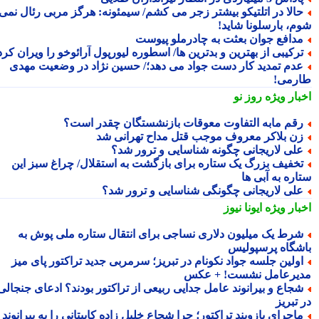
الا در اتلتیکو بیشتر زجر می کشم/ سیمئونه: هرگز مربی رئال نمی
م، بارسلونا شاید!
دافع جوان بعثت به چادرملو پیوست
رکیبی از بهترین و بدترین ها/ اسطوره لیورپول آرائوخو را ویران کرد!
دم تمدید کار دست جواد می دهد؛/ حسین نژاد در وضعیت مهدی
رمی!
بار ویژه
روز نو
قم مابه التفاوت معوقات بازنشستگان چقدر است؟
ن بلاکر معروف موجب قتل مداح تهرانی شد
لی لاریجانی چگونه شناسایی و ترور شد؟
خفیف بزرگ یک ستاره برای بازگشت به استقلال/ چراغ سبز این
اره به آبی ها
لی لاریجانی چگونگی شناسایی و ترور شد؟
بار ویژه
ایونا نیوز
رط یک میلیون دلاری نساجی برای انتقال ستاره ملی پوش به
شگاه پرسپولیس
ولین جلسه جواد نکونام در تبریز؛ سرمربی جدید تراکتور پای میز
یرعامل نشست! + عکس
جاع و بیرانوند عامل جدایی ربیعی از تراکتور بودند؟ ادعای جنجالی
تبریز
اجرای بازوبند تراکتور؛ چرا شجاع خلیل زاده کاپیتانی را به بیرانوند