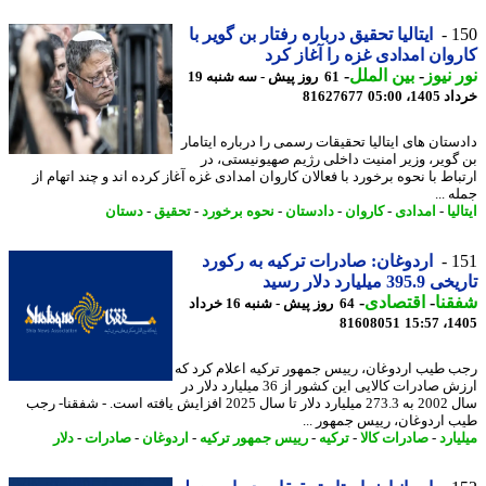
1
ایتالیا تحقیق درباره رفتار بن گویر با
وان امدادی غزه را آغاز کرد
 نیوز
-
بین الملل
-
61 روز پیش - سه شنبه 19
14، 05:00
81627677
ستان های ایتالیا تحقیقات رسمی را درباره ایتامار
گویر، وزیر امنیت داخلی رژیم صهیونیستی، در
اط با نحوه برخورد با فعالان کاروان امدادی غزه آغاز کرده اند و چند اتهام از
 ...
لیا
-
امدادی
-
کاروان
-
دادستان
-
نحوه برخورد
-
تحقیق
-
دستان
1
اردوغان: صادرات ترکیه به رکورد
39 میلیارد دلار رسید
نا
-
اقتصادی
-
64 روز پیش - شنبه 16 خرداد
81608051
1405
 طیب اردوغان، رییس جمهور ترکیه اعلام کرد که
ارزش صادرات کالایی این کشور از 36 میلیارد دلار در
سال 2002 به 273.3 میلیارد دلار تا سال 2025 افزایش یافته است. - شفقنا- رجب
 اردوغان، رییس جمهور ...
ارد
-
صادرات کالا
-
ترکیه
-
رییس جمهور ترکیه
-
اردوغان
-
صادرات
-
دلار