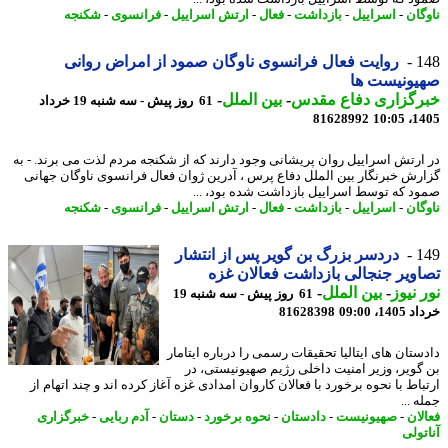
گان
-
اسراییل
-
بازداشت
-
فعال
-
ارتش اسراییل
-
فرانسوی
-
شکنجه
1
روایت فعال فرانسوی ناوگان صمود از امراض روانی
یونیست ها
رگزاری دفاع مقدس
-
بین الملل
-
61 روز پیش - سه شنبه 19 خرداد
81628992
1405
ارتش اسراییل روان پریشانی وجود دارند که از شکنجه مردم لذت می برند. - به
رش خبرنگار بین الملل دفاع پرس ، آدرین ژوان فعال فرانسوی ناوگان جهانی
د که توسط اسراییل بازداشت شده بود، ...
گان
-
اسراییل
-
بازداشت
-
فعال
-
ارتش اسراییل
-
فرانسوی
-
شکنجه
1
دردسر بزرگ بن گویر پس از انتشار
ویر جنجالی بازداشت فعالان غزه
 نیوز
-
بین الملل
-
61 روز پیش - سه شنبه 19
14، 09:00
81628398
ستان های ایتالیا تحقیقات رسمی را درباره ایتامار
گویر، وزیر امنیت داخلی رژیم صهیونیستی، در
اط با نحوه برخورد با فعالان کاروان امدادی غزه آغاز کرده اند و چند اتهام از
 ...
لان
-
صهیونیست
-
دادستان
-
نحوه برخورد
-
دستان
-
آدم ربایی
-
خبرگزاری
تولی