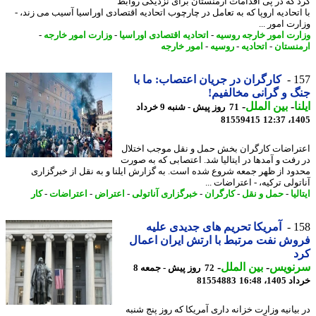
 که در پی اقدامات ارمنستان برای نزدیکی روابط
اتحادیه اروپا که به تعامل در چارچوب اتحادیه اقتصادی اوراسیا آسیب می زند، -
ت امور ...
رت امور خارجه روسیه
-
اتحادیه اقتصادی اوراسیا
-
وزارت امور خارجه
-
نستان
-
اتحادیه
-
روسیه
-
امور خارجه
1
کارگران در جریان اعتصاب: ما با
 و گرانی مخالفیم!
ا
-
بین الملل
-
71 روز پیش - شنبه 9 خرداد
81559415
1405
راضات کارگران بخش حمل و نقل موجب اختلال
رفت و آمدها در ایتالیا شد. اعتصابی که به صورت
ود از ظهر جمعه شروع شده است. به گزارش ایلنا و به نقل از خبرگزاری
ولی ترکیه، - اعتراضات ...
لیا
-
حمل و نقل
-
کارگران
-
خبرگزاری آناتولی
-
اعتراض
-
اعتراضات
-
کار
1
آمریکا تحریم های جدیدی علیه
ش نفت مرتبط با ارتش ایران اعمال
د
نویس
-
بین الملل
-
72 روز پیش - جمعه 8
14، 16:48
81554883
بیانیه وزارت خزانه داری آمریکا که روز پنج شنبه