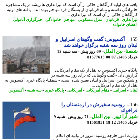
ته های اولیه کارآگاهان حاکی از آن است که تیراندازی ها ریشه در یک مشاجره
وادگی داشته و تمام قربانیان از بستگان فرد مهاجم بوده اند. - یافته های اولیه
آگاهان حاکی از آن است که تیراندازی ...
اندازی
-
قربانیان
-
منزل مسکونی
-
مهاجم
-
خانوادگی
-
خبرگزاری آناتولی
-
ای خانواده
1
آکسیوس: گفت وگوهای اسراییل و
ان روز سه شنبه برگزار خواهد شد
نا
-
بین الملل
-
69 روز پیش - سه شنبه 12
14، 00:07
81577615
گاه خبری آکسیوس به نقل از یک مقام آمریکایی
رش داد: «گفت وگوهایی که برای روز سه شنبه در
نگتن بین اسراییل و لبنان تعیین شده است، - شفقنا- پایگاه خبری آکسیوس به
 از یک مقام آمریکایی ...
ن
-
اسراییل
-
مقام آمریکایی
-
آمریکایی
-
پایگاه خبری
-
سه شنبه
-
آکسیوس
1
روسیه سفیرش در ارمنستان را
خواند
 آرا نیوز
-
بین الملل
-
71 روز پیش - شنبه 9
14، 18:12
81561851
رت امور خارجه روسیه امروز در بیانیه ای اعلام