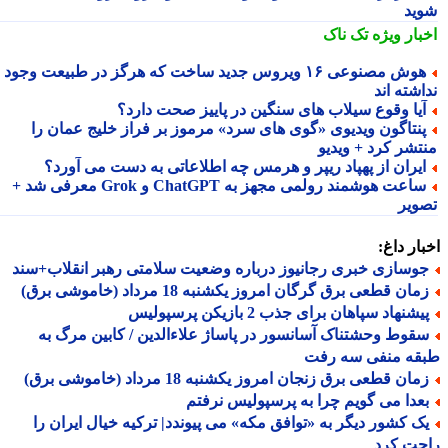
ید
بار ویژه
تک ناک
هوش مصنوعی ۱۶ ویروس جدید ساخت که هرگز در طبیعت وجود
شته اند
یا وقوع سیلاب های سنگین در پاییز صحت دارد؟
نتاگون ویدیوی «گوی های سرد» مرموز بر فراز خلیج عمان را
تشر کرد + ویدیو
یران از پهپاد ریپر و هرمس چه اطلاعاتی به دست می آورد؟
ساعت هوشمند رولمی مجهز به ChatGPT و Grok معرفی شد +
ویر
ار داغ:
وسازی خبری رجانیوز درباره وضعیت سلامتی رهبر انقلاب+سند
ان قطعی برق گرگان امروز یکشنبه 18 مرداد (خاموشی برق)
شنهاد سپاهان برای جذب 2 بازیکن پرسپولیس
قوط وحشتناک آسانسور در پاساژ علاءالدین / کابین مرگ به
قه منفی سه رفت
ان قطعی برق زنجان امروز یکشنبه 18 مرداد (خاموشی برق)
عدا می گویم چرا به پرسپولیس نرفتم
ک کشور دیگر به «توافق مکه» می پیوندد| ترکیه خیال ایران را
حت کرد