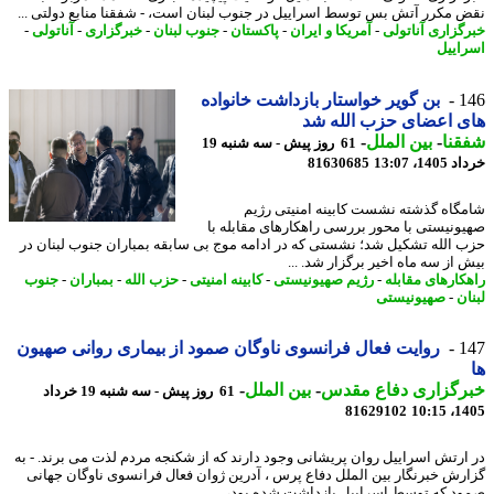
 مکرر آتش بس توسط اسراییل در جنوب لبنان است، - شفقنا منابع دولتی ...
گزاری آناتولی
-
آمریکا و ایران
-
پاکستان
-
جنوب لبنان
-
خبرگزاری
-
آناتولی
-
اییل
1
بن گویر خواستار بازداشت خانواده
 اعضای حزب الله شد
نا
-
بین الملل
-
61 روز پیش - سه شنبه 19
14، 13:07
81630685
گاه گذشته نشست کابینه امنیتی رژیم
ونیستی با محور بررسی راهکارهای مقابله با
 الله تشکیل شد؛ نشستی که در ادامه موج بی سابقه بمباران جنوب لبنان در
 از سه ماه اخیر برگزار شد. ...
کارهای مقابله
-
رژیم صهیونیستی
-
کابینه امنیتی
-
حزب الله
-
بمباران
-
جنوب
ن
-
صهیونیستی
1
روایت فعال فرانسوی ناوگان صمود از بیماری روانی صهیون
رگزاری دفاع مقدس
-
بین الملل
-
61 روز پیش - سه شنبه 19 خرداد
81629102
1405
ارتش اسراییل روان پریشانی وجود دارند که از شکنجه مردم لذت می برند. - به
رش خبرنگار بین الملل دفاع پرس ، آدرین ژوان فعال فرانسوی ناوگان جهانی
د که توسط اسراییل بازداشت شده بود، ...