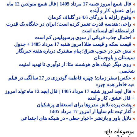
فال شمع امروز شنبه 17 مرداد 1405 | فال شمع متولدین 12 ماه
ی عشق، کار و آینده
وع زلزله با بزرگای 4.6 در گلباف کرمان
اجی: هندسه قدرت تغییر کرده است؛ ایران در جایگاه یک قدرت
منطقه ای ایستاده است
حتمال جذب قربانی از سوی پرسپولیس کم است
مت سکه و قیمت طلا امروز شنبه 17 مرداد 1405 + جدول
بض خبر در جنوب شرق؛ پیام مشترک درباره هفته خبرنگار
تان و بلوچستان
وی دیگر عینک های هوشمند متا؛ از نوآوری تا تهدید امنیت
صی
عکس| سفر زمان؛ چهره فاطمه گودرزی در 27 سالگی در فیلم
 خاطر همه چیز»
فال ابجد امروز شنبه 17 مرداد 1405 | فال ابجد 12 ماه تولد امروز
ال عشق، کار و آینده
شت پرده تلاش تندروها برای استعفای پزشکیان
از ثبت نام سایپا از امروز 17 مرداد 1405
لایل باور و بازنشر «اخبار جعلی» در شبکه های اجتماعی
ضوعات داغ: