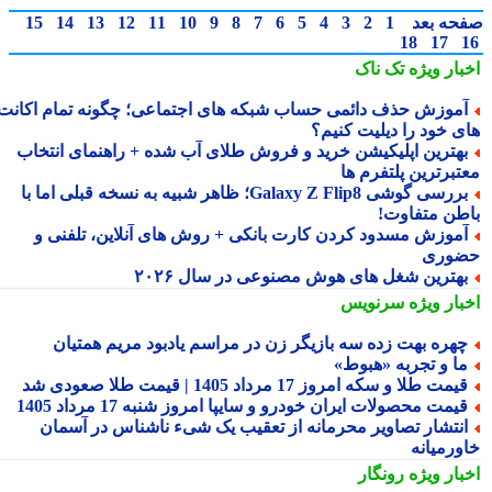
حه بعد
1
2
3
4
5
6
7
8
9
10
11
12
13
14
15
18
17
بار ویژه
تک ناک
موزش حذف دائمی حساب شبکه های اجتماعی؛ چگونه تمام اکانت
ی خود را دیلیت کنیم؟
هترین اپلیکیشن خرید و فروش طلای آب شده + راهنمای انتخاب
تبرترین پلتفرم ها
بررسی گوشی Galaxy Z Flip8؛ ظاهر شبیه به نسخه قبلی اما با
طن متفاوت!
موزش مسدود کردن کارت بانکی + روش های آنلاین، تلفنی و
وری
هترین شغل های هوش مصنوعی در سال ۲۰۲۶
بار ویژه
سرنویس
هره بهت زده سه بازیگر زن در مراسم یادبود مریم همتیان
ا و تجربه «هبوط»
یمت طلا و سکه امروز 17 مرداد 1405 | قیمت طلا صعودی شد
یمت محصولات ایران خودرو و سایپا امروز شنبه 17 مرداد 1405
نتشار تصاویر محرمانه از تعقیب یک شیء ناشناس در آسمان
ورمیانه
بار ویژه
رونگار