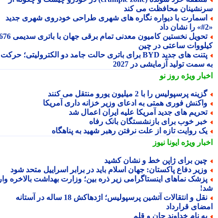
نشینان محافظت می کند
سمارت با دیواره نگاره های شهری طراحی خودروی شهری جدید
تحویل نخستین کامیون معدنی تمام برقی جهان با باتری سدیمی 676
لووات ساعتی در چین
پتنت های جدید BYD برای باتری حالت جامد دو الکترولیتی؛ حرکت
سمت تولید آزمایشی در 2027
بار ویژه
روز نو
زینه پرسپولیس را با 2 میلیون یورو منتقل می کنند
اکنش فوری همتی به ادعای وزیر خزانه داری آمریکا
حریم های جدید آمریکا علیه ایران اعمال شد
بر خوب برای بازنشستگان بانک رفاه
ک روایت تازه از علت نرفتن رهبر شهید به پناهگاه
بار ویژه
ایونا نیوز
ین برای ژاپن خط و نشان کشید
زیر دفاع پاکستان: جهان اسلام باید در برابر اسراییل متحد شود
زشک نماهای اینستاگرامی زیر ذره بین؛ وزارت بهداشت بالاخره وارد
!
نقل و انتقالات آتشین پرسپولیس؛ اژدهاکش 18 ساله در آستانه
ضای قرارداد
ه نام خداوند جان و قلم