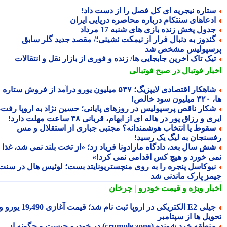
تاره نیجریه ای کل فصل را از دست داد!
دعاهای سنتکام درباره محاصره دریایی ایران
دول پخش زنده بازی های شنبه 17 مرداد
ندوز به دنبال فرار از نیمکت نشینی؛/ مقصد جدید گلر سابق
سپولیس مشخص شد
یک تاک آخرین جابجایی ها/ زنده و فوری از بازار نقل و انتقالات
بار فوتبال در صبح فوتبالی
شاهکار اقتصادی لایپزیگ؛ ۵۴۷ میلیون یورو درآمد از فروش ستاره
سود خالص!
کار ناقص پرسپولیس در روزهای پایانی؛ حسین نژاد به اروپا رفت،
ی و رزاق پور در هاله ای از ابهام، قربانی ۴۸ ساعت مهلت دارد!
قوط یا انتخاب هوشمندانه؟ مجتبی جباری از استقلال و مس
سنجان به لیگ یک رسید!
ش سال بعد، دادگاه مارادونا فریاد زد؛ «از تخت بلند نمی شد، غذا
ی خورد و هیچ کس اقدامی نمی کرد!»
یوکاسل پنجره را به روی منچستریونایتد بست؛ لوئیس هال در سنت
مز پارک ماندنی شد
بار ویژه
و قیمت خودرو | چرخان
جیلی E2 الکتریکی در اروپا ثبت نام شد؛ قیمت آغازی 19,490 یورو و
ویل ها از سپتامبر
منطقه خرد شونده (crumple zone) در خودرو چیست و چگونه از