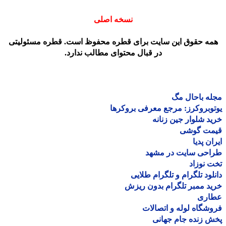
نسخه اصلی
مه حقوق این سایت برای قطره محفوظ است. قطره مسئولیتی
در قبال محتوای مطالب ندارد.
ه باحال مگ
وبروکرز: مرجع معرفی بروکرها
د شلوار جین زنانه
مت گوشی
ان پدیا
احی سایت در مشهد
 نوزاد
لود تلگرام و تلگرام طلایی
د ممبر تلگرام بدون ریزش
اری
شگاه لوله و اتصالات
 زنده جام جهانی