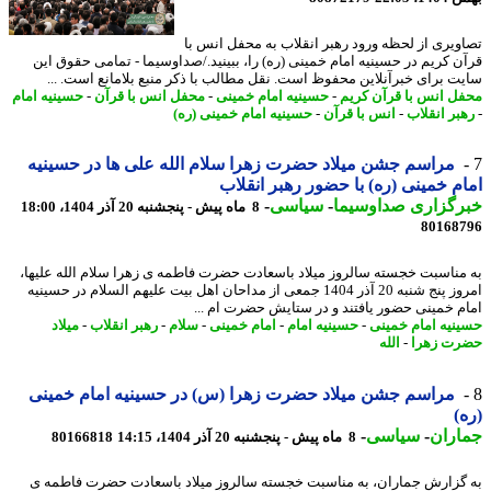
ویری از لحظه ورود رهبر انقلاب به محفل انس با
ن کریم در حسینیه امام خمینی (ره) را، ببینید./صداوسیما - تمامی حقوق این
ت برای خبرآنلاین محفوظ است. نقل مطالب با ذکر منبع بلامانع است. ...
ل انس با قرآن کریم
-
حسینیه امام خمینی
-
محفل انس با قرآن
-
حسینیه امام
بر انقلاب
-
انس با قرآن
-
حسینیه امام خمینی (ره)
مراسم جشن میلاد حضرت زهرا سلام الله علی ها در حسینیه
م خمینی (ره) با حضور رهبر انقلاب
رگزاری صداوسیما
-
سیاسی
-
8 ماه پیش - پنجشنبه 20 آذر 1404، 18:00
80168
مناسبت خجسته سالروز میلاد باسعادت حضرت فاطمه ی زهرا سلام الله علیها،
امروز پنج شنبه 20 آذر 1404 جمعی از مداحان اهل بیت علیهم السلام در حسینیه
م خمینی حضور یافتند و در ستایش حضرت ام ...
نیه امام خمینی
-
حسینیه امام
-
امام خمینی
-
سلام
-
رهبر انقلاب
-
میلاد
ت زهرا
-
الله
مراسم جشن میلاد حضرت زهرا (س) در حسینیه امام خمینی
)
اران
-
سیاسی
-
8 ماه پیش - پنجشنبه 20 آذر 1404، 14:15
80166818
گزارش جماران، به مناسبت خجسته سالروز میلاد باسعادت حضرت فاطمه ی