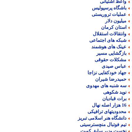
اعظ آشتیانی
اشگاه پرسپولیس
ملیات تروریستی
یلیون دلار
ستان کرمان
انتقالات استقلال
بکه های اجتماعی
ینک های هوشمند
ازگشایی مسیر
شکلات حقوقی
باس صیدی
هاد خودکفایی نزاجا
میدرضا شیران
ه شنبه های مهدوی
وید شکوهی
رات قبادیان
ر اصله نهال
حدودیتهای ترافیکی
انشگاه هنر اسلامی تبریز
یم فوتبال منچسترسیتی
خست وزیر سابق کویت