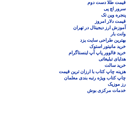
مت طلا دست دوم
ر اچ پی
ره وین تک
ت دلار امروز
زش ارز دیجیتال در تهران
ت بار
رین طراحی سایت یزد
د مانیتور استوک
د فالوور پاپ آپ اینستاگرام
یای تبلیغاتی
ید سالت
نه چاپ کتاب با ارزان ترین قیمت
 کتاب ویژه رتبه بندی معلمان
موزیک
مات مرکزی بوش