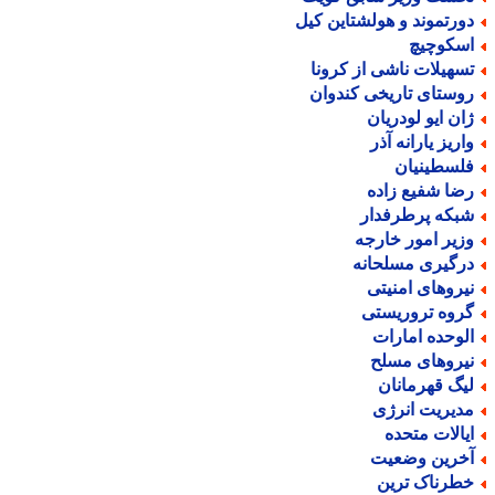
ورتموند و هولشتاین کیل
سکوچیچ
سهیلات ناشی از کرونا
وستای تاریخی کندوان
ان ایو لودریان
اریز یارانه آذر
لسطینیان
ضا شفیع زاده
بکه پرطرفدار
زیر امور خارجه
رگیری مسلحانه
یروهای امنیتی
روه تروریستی
لوحده امارات
یروهای مسلح
یگ قهرمانان
دیریت انرژی
یالات متحده
خرین وضعیت
طرناک ترین