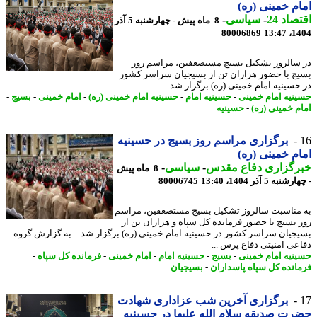
م خمینی (ره)
اد 24
-
سیاسی
-
8 ماه پیش - چهارشنبه 5 آذر
80006869
1404
سالروز تشکیل بسیج مستضعفین، مراسم روز
ج با حضور هزاران تن از بسیجیان سراسر کشور
حسینیه امام خمینی (ره) برگزار شد. -
نیه امام خمینی
-
حسینیه امام
-
حسینیه امام خمینی (ره)
-
امام خمینی
-
بسیج
-
م خمینی (ره)
-
حسینیه
برگزاری مراسم روز بسیج در حسینیه
م خمینی (ره)
رگزاری دفاع مقدس
-
سیاسی
-
8 ماه پیش
به 5 آذر 1404، 13:40
80006745
مناسبت سالروز تشکیل بسیج مستضعفین، مراسم
 بسیج با حضور فرمانده کل سپاه و هزاران تن از
جیان سراسر کشور در حسینیه امام خمینی (ره) برگزار شد. - به گزارش گروه
عی امنیتی دفاع پرس ...
نیه امام خمینی
-
بسیج
-
حسینیه امام
-
امام خمینی
-
فرمانده کل سپاه
-
انده کل سپاه پاسداران
-
بسیجیان
برگزاری آخرین شب عزاداری شهادت
ت صدیقه سلام الله علیها در حسینیه