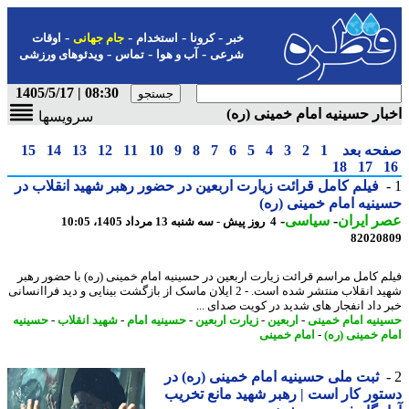
-
-
-
-
خبر
کرونا
استخدام
جام جهانی
اوقات
-
-
-
شرعی
آب و هوا
تماس
ویدئوهای ورزشی
08:30 | 1405/5/17
ار حسینیه امام خمینی (ره)
سرویسها
حه بعد
1
2
3
4
5
6
7
8
9
10
11
12
13
14
15
18
17
فیلم کامل قرائت زیارت اربعین در حضور رهبر شهید انقلاب در
نیه امام خمینی (ره)
 ایران
-
سیاسی
-
4 روز پیش - سه شنبه 13 مرداد 1405، 10:05
82020
م کامل مراسم قرائت زیارت اربعین در حسینیه امام خمینی (ره) با حضور رهبر
شهید انقلاب منتشر شده است. - 2 ایلان ماسک از بازگشت بینایی و دید فراانسانی
 داد انفجار های شدید در کویت صدای ...
نیه امام خمینی
-
اربعین
-
زیارت اربعین
-
حسینیه امام
-
شهید انقلاب
-
حسینیه
م خمینی (ره)
-
امام خمینی
ثبت ملی حسینیه امام خمینی (ره) در
ور کار است | رهبر شهید مانع تخریب