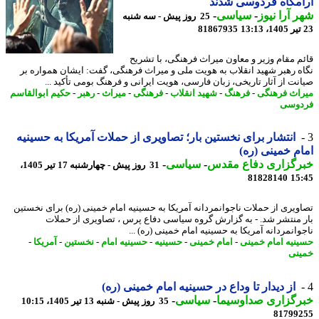
مگاه فردوسی شدند
 آرا نیوز
-
سیاسی
-
25 روز پیش - سه شنبه
81867935
م مقام وزیر و معاون میراث فرهنگی، با تشریح
ه رهبر شهید انقلاب به هویت ملی و میراث فرهنگی، گفت: ایشان همواره بر
نت از آثار تاریخی، زبان فارسی، هویت ایرانی و فرهنگ بومی تأکید ...
اث فرهنگی
-
فرهنگ
-
شهید انقلاب
-
فرهنگی
-
میراث
-
رهبر
-
حکیم ابوالقاسم
وسی
انتشار برای نخستین بار؛ تصاویری از حملات آمریکا به حسینیه
م خمینی (ره)
رگزاری دفاع مقدس
-
سیاسی
-
31 روز پیش - چهارشنبه 17 تیر 1405،
81828140
15
ویری از حملات ناجوانمردانه آمریکا به حسینیه امام خمینی (ره) برای نخستین
 منتشر شد. - به گزارش گروه سیاسی دفاع پرس ، تصاویری از حملات
انمردانه آمریکا به حسینیه امام خمینی (ره) ...
نیه امام خمینی
-
امام خمینی
-
حسینیه
-
حسینیه امام
-
نخستین
-
آمریکا
-
نی
از دیدار تا وداع در حسینیه امام خمینی (ره)
رگزاری صداوسیما
-
سیاسی
-
35 روز پیش - شنبه 13 تیر 1405، 10:15
81799