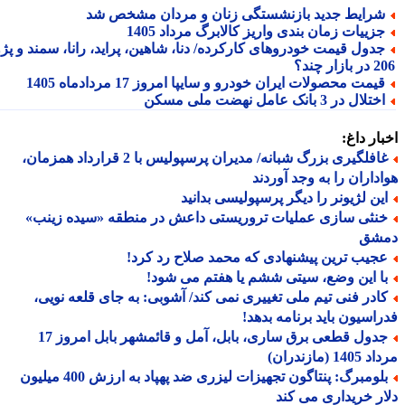
رایط جدید بازنشستگی زنان و مردان مشخص شد
زییات زمان بندی واریز کالابرگ مرداد 1405
دول قیمت خودروهای کارکرده/ دنا، شاهین، پراید، رانا، سمند و پژو
ار چند؟
یمت محصولات ایران خودرو و سایپا امروز 17 مردادماه 1405
تلال در 3 بانک عامل نهضت ملی مسکن
ار داغ:
غافلگیری بزرگ شبانه/ مدیران پرسپولیس با 2 قرارداد همزمان،
داران را به وجد آوردند
ین لژیونر را دیگر پرسپولیسی بدانید
نثی سازی عملیات تروریستی داعش در منطقه «سیده زینب»
شق
جیب ترین پیشنهادی که محمد صلاح رد کرد!
ا این وضع، سیتی ششم یا هفتم می شود!
ادر فنی تیم ملی تغییری نمی کند/ آشوبی: به جای قلعه نویی،
اسیون باید برنامه بدهد!
جدول قطعی برق ساری، بابل، آمل و قائمشهر بابل امروز 17
1 (مازندران)
بلومبرگ: پنتاگون تجهیزات لیزری ضد پهپاد به ارزش 400 میلیون
ر خریداری می کند