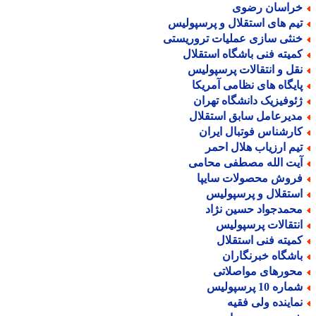
راسان رضوی
یم های استقلال و پرسپولیس
نثی سازی عملیات تروریستی
میته فنی باشگاه استقلال
قل و انتقالات پرسپولیس
ایگاه های نظامی آمریکا
ئوفیزیک دانشگاه تهران
دیرعامل سابق استقلال
ارشناس فوتبال ایران
یم ارزیاب هلال احمر
یت الله مصطفی محامی
روش محصولات سایپا
ستقلال و پرسپولیس
حمدجواد حسین نژاد
نتقالات پرسپولیس
میته فنی استقلال
اشگاه خبرنگاران
حورهای مواصلاتی
اره 10 پرسپولیس
ماینده ولی فقیه