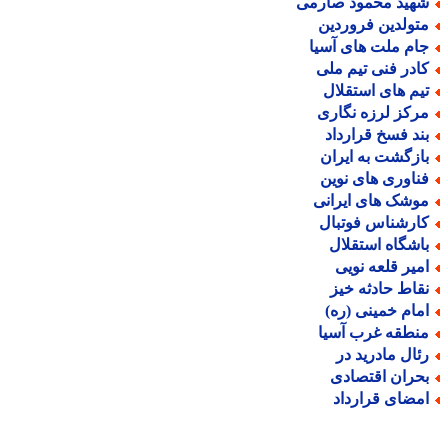
هید محمود صارمی
تولدین فروردین
ام ملت های آسیا
ادر فنی تیم ملی
یم های استقلال
رکز لرزه نگاری
ند فسخ قرارداد
ازگشت به ایران
ناوری های نوین
وشک های ایرانی
ارشناس فوتبال
اشگاه استقلال
میر قلعه نویی
قاط حادثه خیز
مام خمینی (ره)
نطقه غرب آسیا
ئال مادرید در
حران اقتصادی
مضای قرارداد