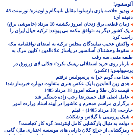
مینیوم!
ویدیو| خلاصه بازی بارسلونا مقابل ناتینگام و اودینزه/ تورنمنت 45
قه ای!
ان قطعی برق زنجان امروز یکشنبه 18 مرداد (خاموشی برق)
ک کشور دیگر به «توافق مکه» می پیوندد| ترکیه خیال ایران را
حت کرد
اکنش عجیب نمایندگان مجلس ترکیه به امضای توافقنامه مکه
قوط وحشتناک آسانسور در پاساژ علاءالدین / کابین مرگ به
قه منفی سه رفت
ارتار روی خرید استقلالی ریسک نکرد؛/ جلالی لای زرورق در
سپولیس! (عکس)
عدا می گویم چرا به پرسپولیس نرفتم
دی زین العابدین با یک عکس هنری متفاوت دوباره خبرساز شد!
مت دلار، طلا و سکه امروز 18 مرداد 1405
امل اصلی قتل حمیدرضا رجب زاده دستگیر شد
رگزاری مراسم «محرم و عاشورا در آیینه اسناد وزارت امور
18 مرداد 1405) + فیلم
یک پروتیینی با گیلاس و شکلات
ولت به دنبال بازگشایی کامل اینترنت؛ گره کار کجاست؟
مزگشایی از حراج کلان دارایی های موسسه اعتباری ملل/ گامی