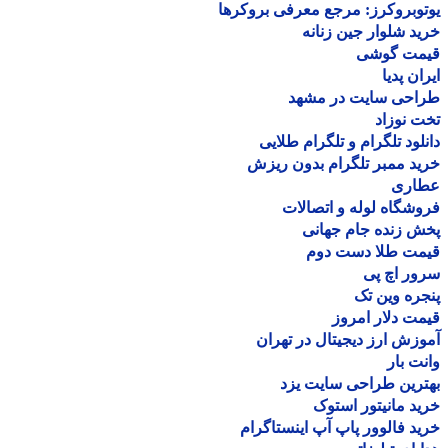
وبروکرز: مرجع معرفی بروکرها
د شلوار جین زنانه
مت گوشی
ان پدیا
احی سایت در مشهد
 نوزاد
لود تلگرام و تلگرام طلایی
د ممبر تلگرام بدون ریزش
اری
شگاه لوله و اتصالات
 زنده جام جهانی
مت طلا دست دوم
ر اچ پی
ره وین تک
ت دلار امروز
زش ارز دیجیتال در تهران
ت بار
رین طراحی سایت یزد
د مانیتور استوک
د فالوور پاپ آپ اینستاگرام