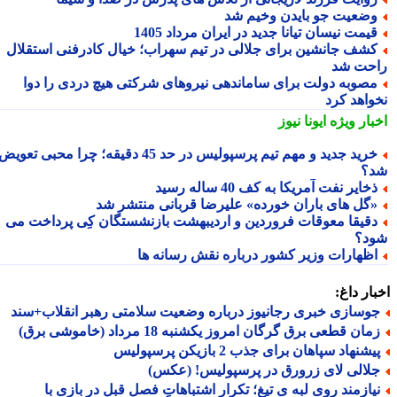
ضعیت جو بایدن وخیم شد
یمت نیسان تیانا جدید در ایران مرداد 1405
شف جانشین برای جلالی در تیم سهراب؛ خیال کادرفنی استقلال
حت شد
صوبه دولت برای ساماندهی نیروهای شرکتی هیچ دردی را دوا
واهد کرد
بار ویژه
ایونا نیوز
خرید جدید و مهم تیم پرسپولیس در حد 45 دقیقه؛ چرا محبی تعویض
؟
خایر نفت آمریکا به کف 40 ساله رسید
گل های باران خورده» علیرضا قربانی منتشر شد
قیقا معوقات فروردین و اردیبهشت بازنشستگان کِی پرداخت می
د؟
ظهارات وزیر کشور درباره نقش رسانه ها
ار داغ:
وسازی خبری رجانیوز درباره وضعیت سلامتی رهبر انقلاب+سند
ان قطعی برق گرگان امروز یکشنبه 18 مرداد (خاموشی برق)
شنهاد سپاهان برای جذب 2 بازیکن پرسپولیس
لالی لای زرورق در پرسپولیس! (عکس)
یازمند روی لبه ی تیغ؛ تکرارِ اشتباهاتِ فصل قبل در بازی با