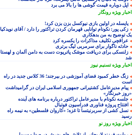
پل دوباره قیمت گوشی ها را بالا می برد
بار ویژه
رونگار
ایسله در اولین بازی نیوکسل بزن بزن کرد!
کی پور: نکونام توانایی قهرمان کردن تراکتور را دارد / آقای نویدکیا!
 توضیح به من بدهکاری
راقچی تکلیف مذاکرات را یکسره کرد
ادثه ناگوار برای سرمربی لیگ برتری
لنسکی برای دریافت موشک پاتریوت دست به دامن آلمان و لهستان
بار ویژه
تسنیم نیوز
زنگ خطر کمبود فضای آموزشی در بیرجند؛ 36 کلاس جدید در راه
ت
یام مدیرعامل کشتیرانی جمهوری اسلامی ایران در گرامیداشت
وز خبرنگار»
لسه نکونام با مدیرعامل تراکتور درباره برنامه های آینده
فتتاح پروژه فناوری فدراسیون فوتبال
سل کشی از سربرنیتسا تا غزه؛ «کاروان فلسطین» به نیمه راه
ید
بار ویژه
روز نو
وایت فرزند لاریجانی از تلاش های پدرش در صدا و سیما