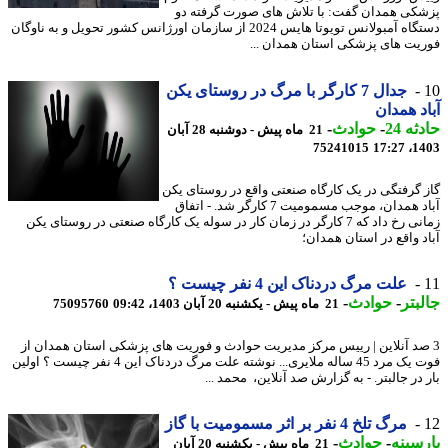
کی همدان گفت: با تلاش های صورت گرفته دو
دستگاه آمبولانس تویوتا هایس 2024 از سازمان اورژانس کشور تحویل و به ناوگان
یت های پزشکی استان همدان ...
جدال 7 کارگر با مرگ در روستای یکن
د همدان
ه 24
-
حوادث
-
21 ماه پیش - دوشنبه 28 آبان
75241015
1403
 گرفتگی در یک کارگاه صنعتی واقع در روستای یکن
آباد همدان، موجب مسمومیت 7 کارگر شد. - اتفاق
زمانی رخ داد که 7 کارگر در زمان کار در سوله یک کارگاه صنعتی در روستای یکن
د واقع در استان همدان؛
علت مرگ دردناک این 4 نفر چیست ؟
بتر
-
حوادث
-
21 ماه پیش - یکشنبه 20 آبان 1403، 09:42
75095760
صد آنلاین | رییس مرکز مدیریت حوادث و فوریت های پزشکی استان همدان از
فوت یک مرد 45 ساله ملایری... نوشته علت مرگ دردناک این 4 نفر چیست ؟ اولین
در جالبتر. - به گزارش صد آنلاین، محمد ...
مرگ تلخ 4 نفر بر اثر مسمومیت با گاز
سینه
-
حوادث
-
21 ماه پیش - یکشنبه 20 آبان