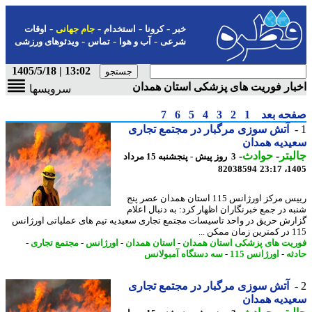
-
-
-
-
خبر
کرونا
استخدام
جام جهانی
اوقات
-
-
-
شرعی
آب و هوا
تماس
ویدئوهای ورزشی
13:02 | 1405/5/18
ار فوریت های پزشکی استان همدان
سرویسها
حه بعد
1
2
3
4
5
6
7
آتش سوزی مرگبار در مجتمع تجاری
دیه همدان
بتر
-
حوادث
-
3 روز پیش - پنجشنبه 15 مرداد
82038594
1405
رییس مرکز اورژانس 115 استان همدان عصر پنج
ه در جمع خبرنگاران اظهار کرد: به دنبال اعلام
رش حریق در واحد تاسیسات مجتمع تجاری سعیدیه تیم های عملیاتی اورژانس
کن ...
یت های پزشکی استان همدان
-
استان همدان
-
اورژانس
-
مجتمع تجاری
-
ثه
-
اورژانس 115
-
سه دستگاه آمبولانس
آتش سوزی مرگبار در مجتمع تجاری
دیه همدان