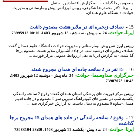
وم برجا گذاشت. - به گزارش اقتصادنیوز به نقل
ایرنا، دکتر محمدرضا شکوهی، رییس اورژانس پیش بیمارستانی و مدیریت
دث دانشگاه علوم همدان، ...
تصادف زنجیره ای در ملایر هشت مصدوم داشت
ا
-
حوادث
-
24 ماه پیش - سه شنبه 13 شهریور 1403، 00:10
73995913
س اورژانس پیش بیمارستانی و مدیریت حوادث دانشگاه علوم همدان گفت:
دف زنجیره ای دوشنبه شب در جاده آشمیزان ملایر هشت مصدوم برجا
شت. - به گزارش ایرنا به نقل از روابط عمومی مرکز فوریت ...
15 نفر در 2 سانحه جاده ای همدان مجروح شدند
رگزاری صداوسیما
-
حوادث
-
24 ماه پیش - دوشنبه 12 شهریور 1403،
73987075
10
رییس مرکز فوریت های پزشکی استان همدان گفت: وقوع 2 سانحه رانندگی
یکشنبه شب در مسیر های کبودراهنگ-شیرین سو 9 مصدوم و در جاده قدیم
صدوم به دنبال داشت. به گزارش خبرگزاری صدا ...
وقوع 2 سانحه رانندگی در جاده های همدان 15 مجروح برجا
اشت
ا
-
حوادث
-
24 ماه پیش - یکشنبه 11 شهریور 1403، 23:30
73983104