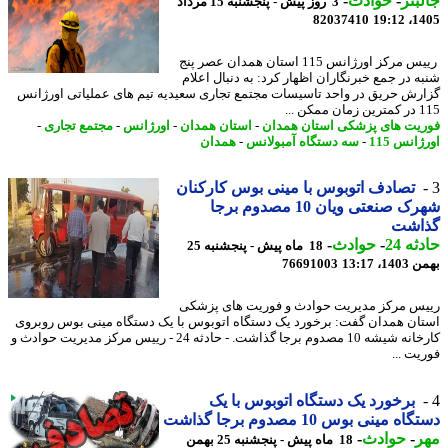
بتر
-
حوادث
-
3 روز پیش - پنجشنبه 15 مرداد
82037410
1405
رییس مرکز اورژانس 115 استان همدان عصر پنج
ه در جمع خبرنگاران اظهار کرد: به دنبال اعلام
رش حریق در واحد تاسیسات مجتمع تجاری سعیدیه تیم های عملیاتی اورژانس
کن ...
یت های پزشکی استان همدان
-
استان همدان
-
اورژانس
-
مجتمع تجاری
-
انس 115
-
سه دستگاه آمبولانس
-
همدان
تصادف اتوبوس با مینی بوس کارکنان
شهرک صنعتی ویان 10 مصدوم برجا
اشت
ه 24
-
حوادث
-
18 ماه پیش - پنجشنبه 25
، 13:17
76691003
س مرکز مدیریت حوادث و فوریت های پزشکی
ان همدان گفت: برخورد یک دستگاه اتوبوس با یک دستگاه مینی بوس روبروی
کارخانه شیشه 10 مصدوم برجا گذاشت. - حادثه 24 - رییس مرکز مدیریت حوادث و
یت ...
برخورد یک دستگاه اتوبوس با یک
ه مینی بوس 10 مصدوم برجا گذاشت
ر
-
حوادث
-
18 ماه پیش - پنجشنبه 25 بهمن