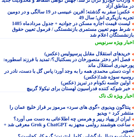
اردات خودرو گران تر شد/ جهش گواهی اسقاط و محدودیت جدید
 مناطق آزاد
عکس| سفر به گذشته؛ آفرین عبیسی در 19 سالگی و در دومین
ربه بازیگری اش؛ سال 49
یست قیمت اجاره مسکن در جوادیه + جدول مردادماه 1405
رط مهم تعیین مستمری بازنشستگی / فرمول تعیین حقوق
زنشستگان اعلام شد
بار ویژه
سرنویس
ریدهای استقلال مقابل پرسپولیس (عکس)
صل آخر دختر منصورخان در بسکتبال؟/ تمدید با فرزند اسطوره:
رحیدری استقلال ماند
وت دستی محمدی همه را به وجد آورد/ پاس گل با دست، نادر در
سیه سوژه شد!(عکس)
ولین جلسه نکونام در تبریز (عکس)
بر شوکه کننده فدراسیون لهستان برای نیکولا گربیچ
بار ویژه
تک ناک
نتاگون ویدیوی «گوی های سرد» مرموز بر فراز خلیج عمان را
تشر کرد + ویدیو
یران از پهپاد ریپر و هرمس چه اطلاعاتی به دست می آورد؟
ساعت هوشمند رولمی مجهز به ChatGPT و Grok معرفی شد +
ویر
ولت به دنبال بازگشایی کامل اینترنت؛ گره کار کجاست؟