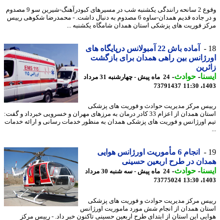
وقوع 2 سانحه رانندگی یکشنبه شب در مسیرهای کبودرآهنگ-شیرین سو 9 مصدوم
و در جاده قدیم همدان-ساوه 6 مصدوم به دنبال داشت. - محمدرضا شکوهی رییس
ز فوریت های پزشکی استان همدان شامگاه یکشنبه ...
آماده باش 22 آمبولانس درپایگاه های
ژانس بین راهی همدان برای بازگشت
رین
نا
-
حوادث
-
24 ماه پیش - چهارشنبه 31 مرداد
73791437
1403
س مرکز مدیریت حوادث و فوریت های پزشکی
استان همدان از اعزام 33 کادر درمان به مرزهای مهران و خسرویی خبرداد و گفت:
 اورژانس و فوریت های پزشکی همدان به منظور خدمات رسانی و ارائه خدمات
انجام 6 مأموریت اورژانس هوایی
ان در طرح اربعین حسینی
نا
-
حوادث
-
24 ماه پیش - سه شنبه 30 مرداد
73775024
1403
س مرکز مدیریت حوادث و فوریت های پزشکی
ان همدان از انجام شش مورد ماموریت اورژانس
یی این استان از ابتدای طرح اربعین حسینی تاکنون خبر داد. - رییس مرکز