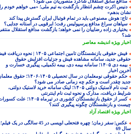
دافع سابق استقلال شاگرد منصوریان می شود؟
نیس اکرت چشم انتظار بازگشت به تیم ملی؛ «می خواهم خودم را
ان بدهم»
اج: هوش مصنوعی باید در تمام فوتبال ایران گسترش پیدا کند
پاهان سراغ مدافع پرسپولیس رفت؛ ابرقویی در آستانه جدایی؟
ختیاری زاده رضاییان را نمی خواهد؛ بازگشت مدافع استقلال منتفی
؟
بار ویژه
اندیشه معاصر
فیش حقوقی بازنشستگان تامین اجتماعی ۱۴۰۵ | نحوه دریافت فیش
وقی جدید، سامانه مشاهده فیش و جزئیات افزایش حقوق
بیمه دی ۱۴۰۵؛ سامانه بیمه دی، بیمه تکمیلی، پیگیری خسارت و
رین اخبار
حکم حقوقی نومعلمان در سال تحصیلی ۱۴۰۵-۱۴۰۶؛ حقوق معلمان
ید چقدر است و حکم چه زمانی صادر می شود؟
ثبت نام لاستیک دولتی ۱۴۰۵؛ لینک سامانه خرید لاستیک دولتی،
ایط دریافت، مدارک و نحوه ثبت نام اینترنتی
کسر از حقوق بازنشستگان کشوری در تیرماه ۱۴۰۵؛ علت کسورات
ست و بازنشستگان چگونه پیگیری کنند؟
بار ویژه
اقتصاد آزاد
عکس| سفر زمان؛ چهره فتحعلی اویسی در 45 سالگی در یک فیلم؛
 69