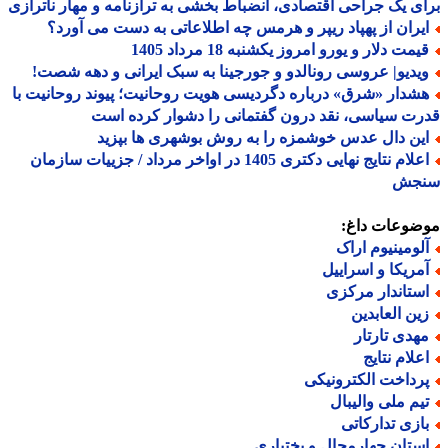
ی یک جراحی اقتصادی، انضباط بخشی به ترازنامه و مهار ناترازی
یران از پهپاد ریپر و هرمس چه اطلاعاتی به دست می آورد؟
مت دلار و یورو امروز یکشنبه 18 مرداد 1405
یدیو| عروسی رونالدو و جورجینا به سبک ایرانی و دهه شصت!
شدار «شرق» درباره دگردیسی هویت روحانیت؛ پیوند روحانیت با
ت سیاسی، نقد درون گفتمانی را دشوار کرده است
ین دال عدس خوشمزه را به روش بوشهری ها بپزید
اعلام نتایج نهایی دکتری 1405 در اواخر مرداد / جزییات سازمان
جش
ضوعات داغ:
لومینیوم اراک
مریکا و اسراییل
ستاندار مرکزی
ین العابدین
هدی تارتار
علام نتایج
رداخت الکترونیکی
یم ملی والیبال
ازی تدارکاتی
ستان چهارمحال و بختیاری