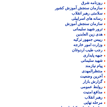
وزنامه شرق
ازمان سنجش آموزش کشور
لامتی رهبر انقلاب
سانه های اسراییلی
ازمان سنجش آموزش
رور شهید سلیمانی
دی زین العابدین
ییس جمهور ترکیه
زارت امور خارجه
جب طیب اردوغان
بهه پایداری
هید سلیمانی
یام نیازمند
نتظرالمهدی
خرین وضعیت
زارش بازار
وابط عمومی
دافع امنیت
هبر انقلاب
رحله نهایی