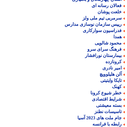
عالان رسانه ای
لعت پوشان
رمربی تیم ملی ولز
ییس سازمان نوسازی مدارس
دراسیون سوارکاری
مدا
حمود شالویی
رهنگ سرای سرو
یمارستان نورافشار
رونازده
میر نادری
لن هلیلوویچ
ایکا وایتیتی
هنک
طر شیوع کرونا
رایط اقتصادی
سته معیشتی
اسیسات نطنز
م ملت های 2023 آسیا
ابطه با فرانسه