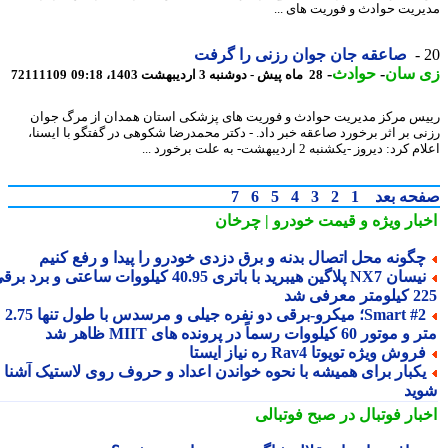
ریت حوادث و فوریت های ...
صاعقه جان جوان رزنی را گرفت
 سان
-
حوادث
-
28 ماه پیش - دوشنبه 3 اردیبهشت 1403، 09:18
72111109
س مرکز مدیریت حوادث و فوریت های پزشکی استان همدان از مرگ جوان
ی بر اثر برخورد صاعقه خبر داد. - دکتر محمدرضا شکوهی در گفتگو با ایسنا،
رد: دیروز -یکشنبه 2 اردیبهشت- به علت برخورد ...
حه بعد
1
2
3
4
5
6
7
بار ویژه
و قیمت خودرو | چرخان
گونه محل اتصال بدنه و برق دزدی خودرو را پیدا و رفع کنیم
نیسان NX7 پلاگین هیبرید با باتری 40.95 کیلووات ساعتی و برد برقی
 معرفی شد
Smart #2؛ میکرو-برقی دو نفره جیلی و مرسدس با طول تنها 2.75
ور 60 کیلووات رسماً در پرونده های MIIT ظاهر شد
روش ویژه تویوتا Rav4 ره نیاز ایستا
کبار برای همیشه با نحوه خواندن اعداد و حروف روی لاستیک آشنا
ید
بار فوتبال در صبح فوتبالی