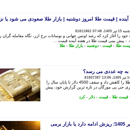
ینده | قیمت طلا امروز دوشنبه | بازار طلا صعودی می شود یا ن
81811862
 خود را آغاز کرد که رشد اونس جهانی و نوسانات نرخ ارز، نگاه معامله گران را
پیش بینی قیمت طلا در هفته آینده قیمت ...
یمت طلا
-
قیمت
-
دوشنبه
-
بازار طلا
-
طلا
81807387
جی پی مورگان پیش بینی خود از قیمت طلا را کاهش داد و سقف 4500 دلار تا پایان سال را
اری جی پی مورگان در تازه ترین گزارش خود، پیش
قیمت طلا
-
قیمت
-
دلار
-
کرد
قیمت طلا و سکه امروز 14 تیر 1405؛ ریزش ادامه دارد یا بازار برمی