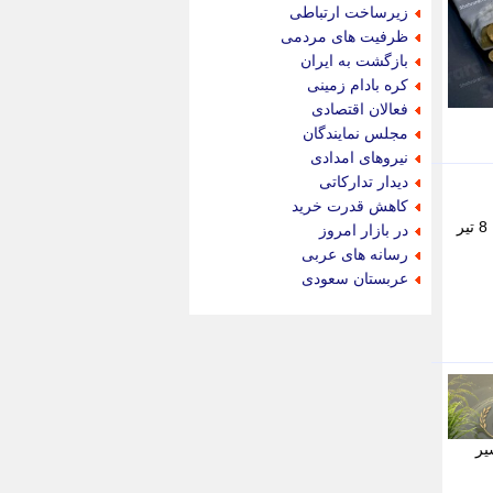
جام جم
زیرساخت ارتباطی
جدید پرس
ظرفیت های مردمی
جماران
بازگشت به ایران
جوان ایرانی
کره بادام زمینی
جهان مانا
فعالان اقتصادی
جهان نگر
مجلس نمایندگان
جهان نیوز
نیروهای امدادی
چطور
دیدار تدارکاتی
چمپیونات
کاهش قدرت خرید
چمدون
پیش بینی قیمت طلا و سکه سه شنبه 9 تیر 1405 را در این خبر بخوانید. - صفحه اقتصاد - قیمت طلا و سکه روز دوشنبه 8 تیر
در بازار امروز
چه خبر
رسانه های عربی
حادثه 24
عربستان سعودی
حرف تو
حوادث پلاس
حوزه نیوز
خبر آنلاین
خبر جنوب
خبر سیاسی
خبر گردون
ان می دهد مسیر
خبر ورزشی
خبرجو