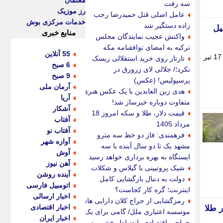
معلمان
سه رفت
رز موزیک
عامل اصلی قتل حمیدرضا رجب
خدمات مرکزی بوش
زاده دستگیر شد
تحلیل
منابع خبری
واکنش عجیب نمایندگان مجلس
ترکیه به امضای توافقنامه مکه
55 آنلاین
بازار طلا پس از نوسانات روزهای اخیر در شرایط حساسی قرار گرفته و اکنون نگاه معامله گران به معاملات چهارشنبه 17 تیر
تارتار روی خرید استقلالی ریسک
6 صبح
نکرد؛/ جلالی لای زرورق در
9 صبح
پرسپولیس! (عکس)
آرمان ملی
هدی زین العابدین با یک عکس هنری
آریا
متفاوت دوباره خبرساز شد!
آشکار
قیمت دلار، طلا و سکه امروز 18
آفتاب
مرداد 1405
آفتاب نو
فرهمندی: فاز دو خط سه مترو
آوازه شهر
مشهد یک تا دو سال آینده با سه
آوش
ایستگاه به بهره برداری خواهد رسید
آهن نیوز
شیک پروتیینی با گیلاس و شکلات
آینده روشن
دولت به دنبال بازگشایی کامل
اتومبیل فارسی
اینترنت؛ گره کار کجاست؟
اخبار ارسالی
رمزگشایی از حراج کلان دارایی های
اخبار اقتصادی
موسسه اعتباری ملل/ گامی برای یک
اخبار ایران
جراحی اقتصادی، انضباط بخشی به