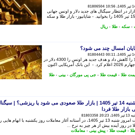
81806504
ر در انتظار سیگنال های جدید دلار و اونس جهانی
است. پیش بینی قیمت طلا و سکه برای 15 تیر 1405 را بخوانید. - شایانیوز- بازار طلا و سکه
-
سکه
-
طلا
-
ریال
پایان امسال چند می شود؟
81804443
بانک جی پی مورگان پیش بینی قیمت طلا را کاهش داد و هدف جدید هر اونس را 4300 دلار در
سه ماهه سوم و 4500 دلار در سه ماهه چهارم 2026 اعلام کرد. - این بانک آمریکایی اکنون
یمت طلا
-
قیمت طلا
-
جی پی مورگان
-
بینی
-
طلا
پیش بینی قیمت طلا فردا یکشنبه 14 تیر 1405 | بازار طلا صعودی می شود یا ریزشی؟ | سیگن
بازار طلا فردا
81803358
بازار طلا پس از افت قیمت ها در معاملات امروز شنبه 13 تیر 1405، در آستانه آغاز معاملات روز یکشنبه با ابهام
ر روز آینده بیش از هر چیز به نرخ ...
لا
-
قیمت طلا
-
پیش بینی
-
معاملات