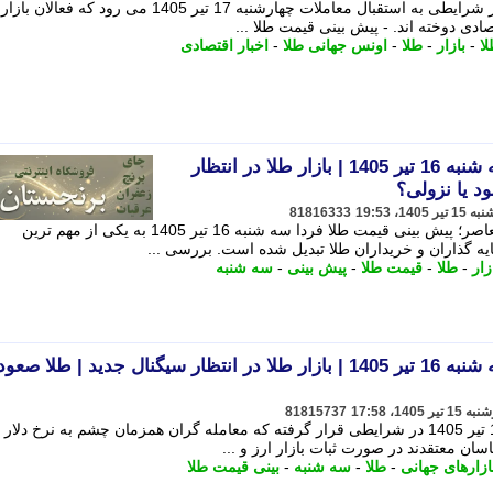
بازار طلا پس از نوسانات روزهای اخیر در شرایطی به استقبال معاملات چهارشنبه 17 تیر 1405 می رو
صادی دوخته اند. - پیش بینی قیمت طلا ...
ا
-
بازار
-
طلا
-
اونس جهانی طلا
-
اخبار اقتصادی
پیش بینی قیمت طلا فردا سه شنبه 16 تیر 1405 | بازار طلا در انتظار
د یا نزولی؟
81816333
به گزارش پایگاه خبری تحلیلی اندیشه معاصر؛ پیش بینی قیمت طلا فردا سه شنبه 16 تیر 1405 به یکی از مهم ترین
ه گذاران و خریداران طلا تبدیل شده است. بررسی ...
زار
-
طلا
-
قیمت طلا
-
پیش بینی
-
سه شنبه
پیش بینی قیمت طلا فردا سه شنبه 16 تیر 1405 | بازار طلا در انتظار سیگنال جدید | طلا ص
81815737
بازار طلا در آستانه معاملات سه شنبه 16 تیر 1405 در شرایطی قرار گرفته که معامله گران همزمان چشم به نرخ دلار 
سان معتقدند در صورت ثبات بازار ارز و ...
ازارهای جهانی
-
طلا
-
سه شنبه
-
بینی قیمت طلا