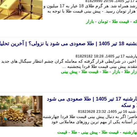
81829990
قیمت طلا و سکه امروز 17 تیر 1405 با رشد همراه شد. هر گرم طلای 18 عیار به 17 میلیون و
883 و سکه امامی به 180 میلیون و 980 هزار تومان رسید. - پیش بینی قیمت طلا با توجه به
ه
-
قیمت طلا
-
تومان
-
بازار
پیش بینی قیمت طلا فردا پنجشنبه 18 تیر 1405 | طلا صعودی می شود یا نزولی؟ | آخرین تحل
81829182
اخیر، در شرایطی قرار گرفته که معامله گران چشم انتظار سیگنال های جدید از
قدند پیش بینی قیمت طلا فردا پنجشنبه ...
زار طلا
-
بازار
-
طلا
-
قیمت طلا
-
پیش بینی
پیش بینی قیمت طلا فردا چهارشنبه 17 تیر 1405 | طلا صعودی می شود
ا و سکه
81823628
اصر؛ اگر به دنبال پیش بینی قیمت طلا فردا چهارشنبه
ازار طلا در آستانه یکی از مهم ترین روزهای معاملاتی خود
ارشنبه
-
قیمت طلا
-
پیش بینی
-
طلا
-
قیمت