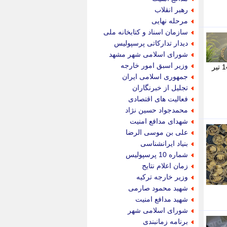
پویه آنلاین
رهبر انقلاب
پیام نفت
مرحله نهایی
تابناک
سازمان اسناد و کتابخانه ملی
تازه نیوز
دیدار تدارکاتی پرسپولیس
تبیان
شورای اسلامی شهر مشهد
تجارت نیوز
وزیر اسبق امور خارجه
به گزارش پایگاه خبری تحلیلی اندیشه معاصر؛ اگر قصد خرید یا فروش طلا را دارید، پیش بینی قیمت طلا فردا یکشنبه 14 تیر
تحریریه
جمهوری اسلامی ایران
ترابر نیوز
تجلیل از خبرنگاران
ترفندباز
فعالیت های اقتصادی
تریبون اقتصاد
محمدجواد حسین نژاد
تسنیم نیوز
شهدای مدافع امنیت
تک ناک
علی بن موسی الرضا
تکراتو
بنیاد ایرانشناسی
توریسم آنلاین
شماره 10 پرسپولیس
تولید نیوز
زمان اعلام نتایج
تیتر فوری
وزیر خارجه ترکیه
تیکنا
شهید محمود صارمی
جاب ویژن
شهید مدافع امنیت
جار نیوز
شورای اسلامی شهر
جالبتر
برنامه زمانبندی