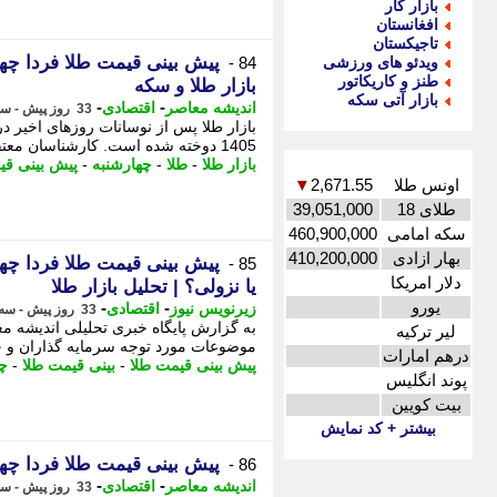
بازار کار
افغانستان
تاجیکستان
ویدئو های ورزشی
84 -
طنز و کاریکاتور
بازار طلا و سکه
بازار آتی سکه
-
-
اندیشه معاصر
اقتصادی
33 روز پیش - سه شنبه 16 تیر 1405، 23:23
1405 دوخته شده است. کارشناسان معتقدند روند قیمت طلا در روز آینده بیش از ...
بازار طلا
-
طلا
-
چهارشنبه
-
پیش بینی قی
اونس طلا
2,671.55
▼
طلای 18
39,051,000
سکه امامی
460,900,000
بهار ازادی
410,200,000
85 -
دلار امریکا
یا نزولی؟ | تحلیل بازار طلا
یورو
-
-
زیرنویس نیوز
اقتصادی
33 روز پیش - سه شنبه 16 تیر 1405، 17:42
لیر ترکیه
موضوعات مورد توجه سرمایه گذاران و خ
درهم امارات
پیش بینی قیمت طلا
-
بینی قیمت طلا
-
چه
پوند انگلیس
بیت کویین
بیشتر + کد نمایش
پیش بینی قیمت طلا فردا چهارشنبه 17 تیر 1405 | طلا صعودی می شود یا نزولی؟
86 -
-
-
اندیشه معاصر
اقتصادی
33 روز پیش - سه شنبه 16 تیر 1405، 17:33