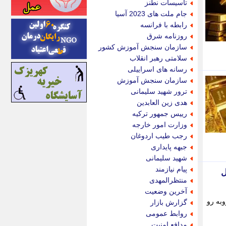
تاسیسات نطنز
اینتیتر
جام ملت های 2023 آسیا
ایونا نیوز
رابطه با فرانسه
بازتاب آنلاین
روزنامه شرق
باشگاه خبرنگاران
سازمان سنجش آموزش کشور
باغستان نیوز
سلامتی رهبر انقلاب
بامبوک
رسانه های اسراییلی
ببین و بخون
سازمان سنجش آموزش
بدینسان
ترور شهید سلیمانی
بنکر
هدی زین العابدین
بیت ران
رییس جمهور ترکیه
پارس فوتبال
وزارت امور خارجه
پارسینه
رجب طیب اردوغان
پارسینه پلاس
جبهه پایداری
پاز آنلاین
شهید سلیمانی
پاس گل
پیام نیازمند
ال
پانا
منتظرالمهدی
پرتو نیوز
آخرین وضعیت
پرسون
 هایی روبه رو
گزارش بازار
پنجره نیوز
روابط عمومی
پویامگ
مدافع امنیت