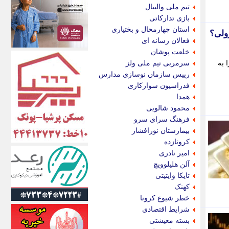
اکونیوز
تیم ملی والیبال
الف
بازی تدارکاتی
انتشار آنلاین
استان چهارمحال و بختیاری
زولی؟
اندیشه قرن
فعالان رسانه ای
اندیشه معاصر
خلعت پوشان
اندیشه ها
 به
سرمربی تیم ملی ولز
انرژی پرس
رییس سازمان نوسازی مدارس
ای استخدام
فدراسیون سوارکاری
ایتنا
همدا
ایراف
محمود شالویی
ایران آرت
فرهنگ سرای سرو
ایران آنلاین
بیمارستان نورافشار
ایران زندگی
کرونازده
ایران فوری
امیر نادری
ایرانی روز
آلن هلیلوویچ
ایرانیتال
تایکا وایتیتی
ایرنا
کهنک
ایسکانیوز
خطر شیوع کرونا
ایسنا
شرایط اقتصادی
ایکنا
بسته معیشتی
ایلنا