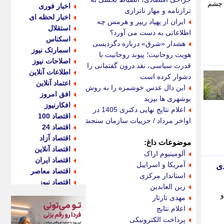
د که فعالان بازار چشم
اخبار فوری
ترازنامه و مهار ناترازی
اخبار لحظه ای
ایران از پهپاد ریپر و هرمس چه
استقلال
اطلاعاتی به دست می آورد؟
اسکناس
هشدار «شرق» درباره دگردیسی
اسمارتک نیوز
هویت روحانیت؛ پیوند روحانیت با
اصلاحات نیوز
قدرت سیاسی، نقد درون گفتمانی را
اطلاعات آنلاین
دشوار کرده است
اعتماد آنلاین
این دال عدس خوشمزه را به روش
افق امروز
بوشهری ها بپزید
افکارنیوز
اعلام نتایج نهایی دکتری 1405 در
اقتصاد 100
اواخر مرداد / جزییات سازمان سنجش
اقتصاد 24
اقتصاد آزاد
موضوعات داغ:
اقتصاد آنلاین
آلومینیوم اراک
اقتصاد ایران
آمریکا و اسراییل
عودی
اقتصاد معاصر
استاندار مرکزی
اقتصاد نیوز
زین العابدین
اکو ایران
و
مهدی تارتار
اکوفارس
اعلام نتایج
اکونگار
پرداخت الکترونیکی