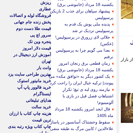
ریزش
یکشنبه 18 مرداد (خاموشی برق)
عطاری
پیشنهاد سپاهان برای جذب 2 بازیکن
فروشگاه لوله و اتصالات
پرسپولیس
پخش زنده جام جهانی
پدیده ملی پوش یک قدم به
قیمت طلا دست دوم
پرسپولیس نزدیک تر شد
سرور اچ پی
جلالی لای زرورق در پرسپولیس!
پنجره وین تک
یل
(عکس)
قیمت دلار امروز
بعدا می گویم چرا به پرسپولیس
آموزش ارز دیجیتال در
نرفتم
 بازار
تهران
زمان قطعی برق زنجان امروز
وانت بار
یکشنبه 18 مرداد (خاموشی برق)
بهترین طراحی سایت یزد
یک کشور دیگر به «توافق مکه» می
خرید مانیتور استوک
پیوندد| ترکیه خیال ایران را راحت کرد
خرید فالوور پاپ آپ
نیازمند روی لبه ی تیغ؛ تکرارِ
اینستاگرام
اشتباهاتِ فصل قبل در بازی با
هدایای تبلیغاتی
آلومینیوم!
خرید سالت
فال ابجد امروز یکشنبه 18 مرداد
هزینه چاپ کتاب با ارزان
ماه 1405
ترین قیمت
سقوط وحشتناک آسانسور در پاساژ
چاپ کتاب ویژه رتبه بندی
علاءالدین / کابین مرگ به طبقه منفی