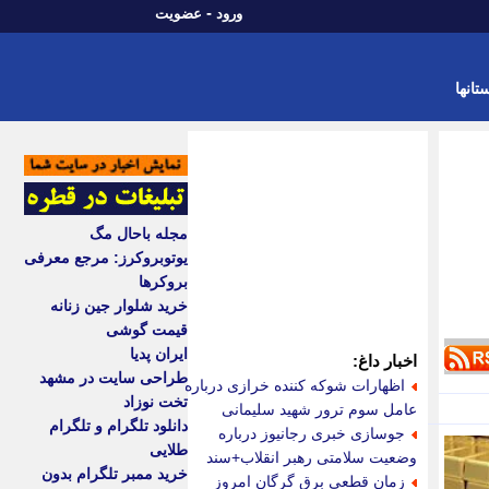
-
ورود
عضویت
تانها
مجله باحال مگ
یوتوبروکرز: مرجع معرفی
بروکرها
خرید شلوار جین زنانه
قیمت گوشی
ایران پدیا
اخبار داغ:
طراحی سایت در مشهد
اظهارات شوکه کننده خرازی درباره
تخت نوزاد
عامل سوم ترور شهید سلیمانی
دانلود تلگرام و تلگرام
جوسازی خبری رجانیوز درباره
طلایی
وضعیت سلامتی رهبر انقلاب+سند
خرید ممبر تلگرام بدون
زمان قطعی برق گرگان امروز