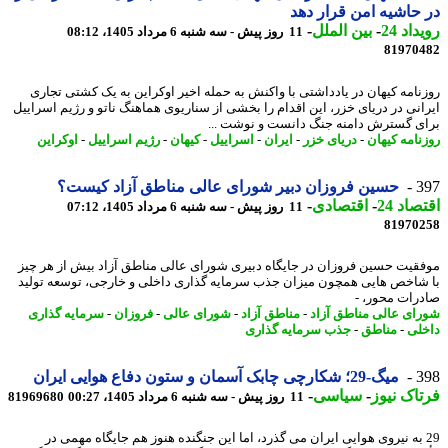
حاشیه امن قرار دهد
اد 24
-
بین الملل
-
11 روز پیش - سه شنبه 6 مرداد 1405، 08:12
81970
نامه کیهان در یادداشتی با واکنش به حمله اخیر اوکراین به یک کشتی تجاری
انی در دریای خزر، این اقدام را بخشی از سناریوی هماهنگ ناتو و رژیم اسراییل
ی گسترش دامنه جنگ دانست و نوشت ...
نامه کیهان
-
دریای خزر
-
ایران
-
اسراییل
-
کیهان
-
رژیم اسراییل
-
اوکراین
3
حسین فروزان دبیر شورای عالی مناطق آزاد کیست؟
اد 24
-
اقتصادی
-
11 روز پیش - سه شنبه 6 مرداد 1405، 07:12
81970
قیت حسین فروزان در جایگاه دبیری شورای عالی مناطق آزاد بیش از هر چیز
شاخص هایی همچون میزان جذب سرمایه گذاری داخلی و خارجی، توسعه تولید
رات محور، -
ای عالی مناطق آزاد
-
مناطق آزاد
-
شورای عالی
-
فروزان
-
سرمایه گذاری
لی
-
مناطق
-
جذب سرمایه گذاری
3
میگ-29؛ شکارچی چابک آسمان و ستون دفاع هوایی ایران
اک نیوز
-
سیاسی
-
11 روز پیش - سه شنبه 6 مرداد 1405، 00:27
81969680
2 به نیروی هوایی ایران می گذرد، اما این جنگنده هنوز هم جایگاه مهمی در