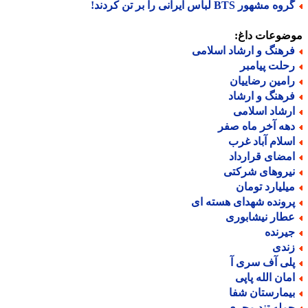
ه مشهور BTS لباس ایرانی را بر تن کردند!
ضوعات داغ:
رهنگ و ارشاد اسلامی
حلت پیامبر
امین رضاییان
رهنگ و ارشاد
رشاد اسلامی
هه آخر ماه صفر
سلام آباد غرب
مضای قرارداد
یروهای شرکتی
یلیارد تومان
رونده شهدای هسته ای
طار نیشابوری
یرنده
ندی
لی آف سری آ
مان الله پاپی
یمارستان شفا
مله تند مجری