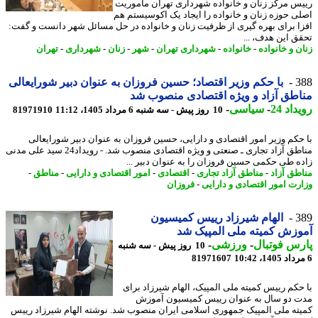
س مرکز زنان و خانواده شهرداری تهران مأموریت
ی حوزه زنان و خانواده را ایجاد یک اکوسیستم هم
ا برای بهره گیری از ظرفیت زنان و خانواده در حل مسائل شهر دانست و گفت:
ق این هدف، ...
ن و خانواده
-
خانواده
-
شهرداری تهران
-
شهر
-
زنان
-
شهرداری
-
تهران
3
با حکم وزیر اقتصاد؛ حسین فروزان به عنوان دبیر شورایعالی
طق آزاد و ویژه اقتصادی منصوب شد
اد 24
-
سیاسی
-
10 روز پیش - سه شنبه 6 مرداد 1405، 11:12
81971910
حکم وزیر امور اقتصادی و دارایی، حسین فروزان به عنوان دبیر شورایعالی
مناطق آزاد تجاری ـ صنعتی و ویژه اقتصادی منصوب شد. - رویداد24 سید علی مدنی
ه طی حکمی حسین فروزان را به عنوان دبیر ...
طق آزاد
-
مناطق آزاد تجاری
-
اقتصادی
-
امور اقتصادی و دارایی
-
مناطق
-
رت امور اقتصادی و دارایی
-
فروزان
3
الهام شیرزاد رییس کمیسیون
زش کمیته ملی المپیک شد
س فوتبال
-
ورزشی
-
10 روز پیش - سه شنبه
81971607
حکم رییس کمیته ملی المپیک، الهام شیرزاد برای
 دو سال به عنوان رییس کمیسیون آموزش
ته ملی المپیک جمهوری اسلامی ایران منصوب شد. نوشته الهام شیرزاد رییس