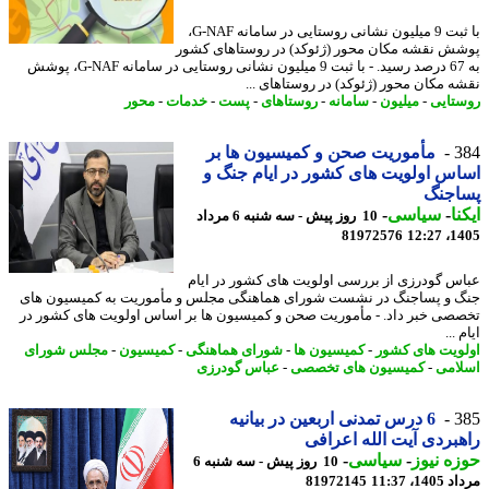
با ثبت 9 میلیون نشانی روستایی در سامانه G-NAF،
ش نقشه مکان محور (ژئوکد) در روستاهای کشور
به 67 درصد رسید. - با ثبت 9 میلیون نشانی روستایی در سامانه G-NAF، پوشش
ه مکان محور (ژئوکد) در روستاهای ...
تایی
-
میلیون
-
سامانه
-
روستاهای
-
پست
-
خدمات
-
محور
3
مأموریت صحن و کمیسیون ها بر
س اولویت های کشور در ایام جنگ و
اجنگ
نا
-
سیاسی
-
10 روز پیش - سه شنبه 6 مرداد
81972576
1405
س گودرزی از بررسی اولویت های کشور در ایام
 و پساجنگ در نشست شورای هماهنگی مجلس و مأموریت به کمیسیون های
صی خبر داد. - مأموریت صحن و کمیسیون ها بر اساس اولویت های کشور در
 ...
ویت های کشور
-
کمیسیون ها
-
شورای هماهنگی
-
کمیسیون
-
مجلس شورای
امی
-
کمیسیون های تخصصی
-
عباس گودرزی
3
6 درس تمدنی اربعین در بیانیه
بردی آیت الله اعرافی
ه نیوز
-
سیاسی
-
10 روز پیش - سه شنبه 6
1، 11:37
81972145