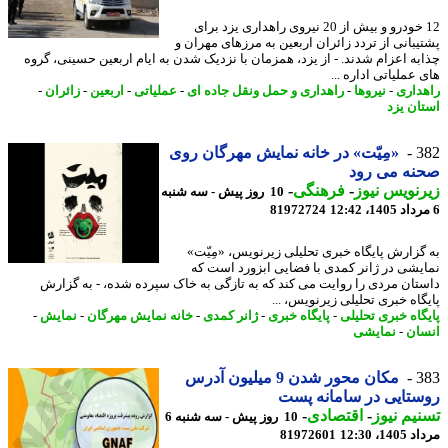
12 خودرو و بیش از 20 نیروی راهداری یزد برای
یبانی از تردد زائران اربعین به مرزهای مهران و
به اعزام شدند. - از یزد، همزمان با نزدیک شدن به ایام اربعین حسینی، گروه
عملیاتی اداره ...
داری
-
نیروها
-
راهداری و حمل ونقل جاده ای
-
عملیاتی
-
اربعین
-
زائران
-
ان یزد
3
«مِیّت» در خانه نمایش مهرگان روی
نه می رود
نویس نیوز
-
فرهنگی
-
10 روز پیش - سه شنبه
81972724
گزارش پایگاه خبری تحلیلی زیرنویس، «مِیّت»
یشی در ژانر کمدی با فضایی ابزورد است که
تان مردی را روایت می کند که به تازگی به خاک سپرده شده، - به گزارش
گاه خبری تحلیلی زیرنویس، ...
گاه خبری تحلیلی
-
پایگاه خبری
-
ژانر کمدی
-
خانه نمایش مهرگان
-
نمایش
-
ان
-
نمایشی
3
مکان محور شدن 9 میلیون آدرس
تایی در سامانه پست
یم نیوز
-
اقتصادی
-
10 روز پیش - سه شنبه 6
1، 12:30
81972601