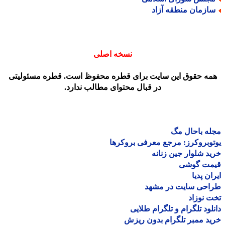
ازمان منطقه آزاد
نسخه اصلی
مه حقوق این سایت برای قطره محفوظ است. قطره مسئولیتی
در قبال محتوای مطالب ندارد.
ه باحال مگ
وبروکرز: مرجع معرفی بروکرها
د شلوار جین زنانه
مت گوشی
ان پدیا
احی سایت در مشهد
 نوزاد
لود تلگرام و تلگرام طلایی
د ممبر تلگرام بدون ریزش