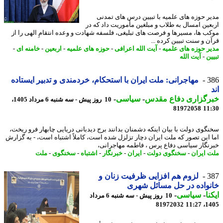
ر حوزه های علمیه با تبیین درس های تمدنی
عین امسال به طلاب و مبلغین مأموریت داد که در
ب ها، مسیرها و فرصت های تبلیغی، فلسفه شهادت و وعده انتقامِ الهی را از
ن و سنت تبیین کرده ...
ر حوزه های علمیه
-
آیت الله اعرافی
-
حوزه های علمیه
-
اربعین
-
خامنه ای
-
ن
-
آیت الله
3
مهاجرانی: ملت ایران با استحکام، خردمندی و تدبیر ایستاده
رگزاری دفاع مقدس
-
سیاسی
-
10 روز پیش - سه شنبه 6 مرداد 1405،
81972058
11
گوی دولت با بیان اینکه دشمنان بدانند برج دیدبانی دریایی چابهار فرو ریخت،
 این تصور که ملت ایران دچار تزلزل شده است، کاملاً اشتباه است، - به گزارش
نگار سیاسی دفاع پرس ، فاطمه مهاجرانی،
 ایران
-
سخنگوی دولت
-
ایران
-
خبرنگار
-
اشتباه
-
سخنگوی
-
ملت
3
لزوم هم افزایی ظرفیت زنان و
واده در حل مسائل شهری
نا
-
سیاسی
-
10 روز پیش - سه شنبه 6 مرداد
81972032
1405