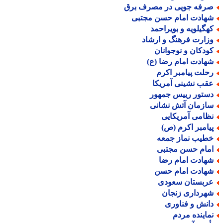
رفه جویی در مصرف برق
هادت امام حسن مجتبی
هگیلویه و بویراحمد
زارت فرهنگ و ارشاد
ودکان و نوجوانان
هادت امام رضا (ع)
حلت پیامبر اکرم
قب نشینی آمریکا
ستور رییس جمهور
ازمان آتش نشانی
ظامی آمریکایی
یامبر اکرم (ص)
طیب نماز جمعه
مام حسن مجتبی
هادت امام رضا
هادت امام حسن
ربستان سعودی
هرداری زنجان
انش و فناوری
ماینده مردم