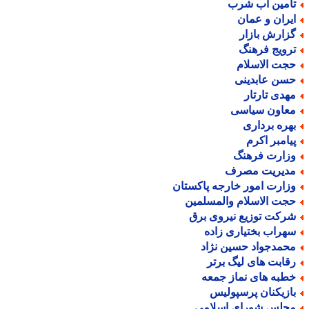
أمین آب شرب
یران و عمان
زارش بازار
رویج فرهنگ
جت الاسلام
سن عابدینی
هدی تارتار
عاون سیاسی
هره برداری
یامبر اکرم
زارت فرهنگ
دیریت مصرف
زارت امور خارجه پاکستان
جت الاسلام والمسلمین
رکت توزیع نیروی برق
هراب بختیاری زاده
حمدجواد حسین نژاد
قابت های لیگ برتر
طبه های نماز جمعه
ازیکنان پرسپولیس
جلس شورای اسلامی