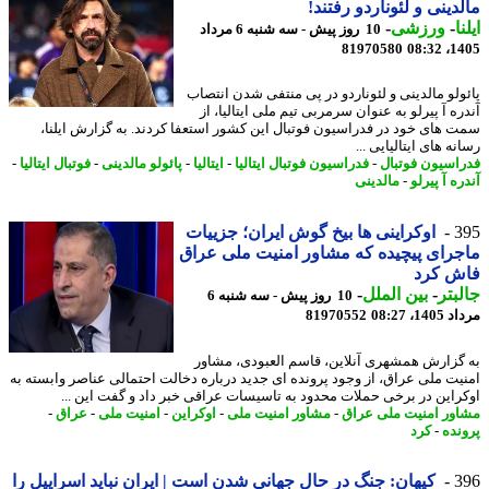
دینی و لئوناردو رفتند!
ا
-
ورزشی
-
10 روز پیش - سه شنبه 6 مرداد
81970580
1405
ولو مالدینی و لئوناردو در پی منتفی شدن انتصاب
ه آ پیرلو به عنوان سرمربی تیم ملی ایتالیا، از
 های خود در فدراسیون فوتبال این کشور استعفا کردند. به گزارش ایلنا،
ه های ایتالیایی ...
اسیون فوتبال
-
فدراسیون فوتبال ایتالیا
-
ایتالیا
-
پائولو مالدینی
-
فوتبال ایتالیا
-
ه آ پیرلو
-
مالدینی
3
اوکراینی ها بیخ گوش ایران؛ جزییات
رای پیچیده که مشاور امنیت ملی عراق
ش کرد
بتر
-
بین الملل
-
10 روز پیش - سه شنبه 6
1، 08:27
81970552
گزارش همشهری آنلاین، قاسم العبودی، مشاور
یت ملی عراق، از وجود پرونده ای جدید درباره دخالت احتمالی عناصر وابسته به
راین در برخی حملات محدود به تاسیسات عراقی خبر داد و گفت این ...
ور امنیت ملی عراق
-
مشاور امنیت ملی
-
اوکراین
-
امنیت ملی
-
عراق
-
نده
-
کرد
3
کیهان: جنگ در حال جهانی شدن است | ایران نباید اسراییل را