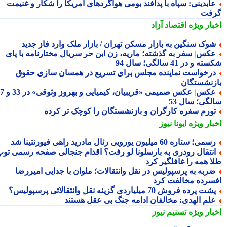
ابدینی: سپاه با پدافند بومی هواگردهای آمریکا را شکار و غنیمت
فت
بار ویژه
اقتصاد آزاد
وک سنگین به بازار مسکن تهران / بازار ملک وارد فاز جدید
کس| سفر به گذشته؛ ماریه، زن ابن حر سریال مختارنامه با پای
 و در 41 سالگی؛ سال 94
رخواست نماینده مجلس برای تسریع در همسان سازی حقوق
زنشستگان
عکس| عکس صمیمی «قریبیان، کیمیایی و بهروز وثوقی» در 33 و 37
لگی؛ سال 53
ورم سفره کارگران و بازنشستگان را کوچک تر کرده
بار ویژه
ایونا نیوز
می؛ ستاره 60 میلیون یورویی رئال مادرید راهی فیورنتینا شد
نتقال رودری به بارسلونا لو رفت؟ اقدام جنجالی صفحه رسمی توپ
ا همه را غافلگیر کرد
ربه به پرسپولیس در نقل وانتقالات؛ ملوان با جدایی امیررضا
سرده مخالفت کرد
شت پرده فروش 70 میلیاردی گزینه نقل وانتقالاتی پرسپولیس؟
لم الهدی: مخالفان ادامه جنگ بی عقل هستند
بار ویژه
تسنیم نیوز