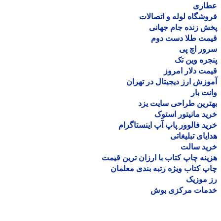
اری
شگاه لوله و اتصالات
 زنده جام جهانی
مت طلا دست دوم
ر اچ پی
ره وین تک
ت دلار امروز
زش ارز دیجیتال در تهران
ت بار
رین طراحی سایت یزد
د مانیتور استوک
د فالوور پاپ آپ اینستاگرام
یای تبلیغاتی
ید سالت
نه چاپ کتاب با ارزان ترین قیمت
 کتاب ویژه رتبه بندی معلمان
موزیک
مات مرکزی بوش