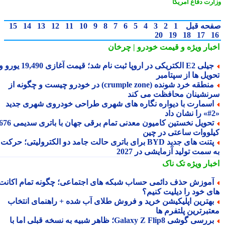
رت دفاع آمریکا
حه قبل
1
2
3
4
5
6
7
8
9
10
11
12
13
14
15
20
19
18
17
بار ویژه
و قیمت خودرو | چرخان
جیلی E2 الکتریکی در اروپا ثبت نام شد؛ قیمت آغازی 19,490 یورو و
ویل ها از سپتامبر
منطقه خرد شونده (crumple zone) در خودرو چیست و چگونه از
نشینان محافظت می کند
سمارت با دیواره نگاره های شهری طراحی خودروی شهری جدید
تحویل نخستین کامیون معدنی تمام برقی جهان با باتری سدیمی 676
لووات ساعتی در چین
پتنت های جدید BYD برای باتری حالت جامد دو الکترولیتی؛ حرکت
سمت تولید آزمایشی در 2027
بار ویژه
تک ناک
موزش حذف دائمی حساب شبکه های اجتماعی؛ چگونه تمام اکانت
ی خود را دیلیت کنیم؟
هترین اپلیکیشن خرید و فروش طلای آب شده + راهنمای انتخاب
تبرترین پلتفرم ها
بررسی گوشی Galaxy Z Flip8؛ ظاهر شبیه به نسخه قبلی اما با