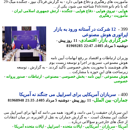
مأموریت های رهگیری و دفاع هوایی دارد - به گزارش فرتاک نیوز ، جنگنده میگ-29
تو Fulcrum شناخته می شود، یکی از ...
یی
-
نیروی هوایی
-
دفاع هوایی
-
جنگنده
-
ارتش جمهوری اسلامی ایران
-
وریت
-
رهگیری
3
12 شرکت در آستانه ورود به بازار
راتوری هوش مصنوعی
گزاری بازار
-
اقتصادی
-
11 روز پیش -
داد 1405، 22:47
81969285
ران ارتباطات و اقتصاد بر رفع ابهامات آیین نامه
 مصنوعی، تسریع در اجرا و توسعه زیست بوم
 هوشمند با محوریت بخش خصوصی تأکید کردند. - به گزارش ، توسعه
ساخت های این حوزه با مشارکت ...
ش مصنوعی
-
آیین نامه
-
بخش خصوصی
-
مصنوعی
-
ارتباطات
-
صدور پروانه
-
وصی
4
سربازان آمریکایی برای اسراییل می جنگند نه آمریکا
اران
-
بین الملل
-
11 روز پیش - دوشنبه 5 مرداد 1405، 21:35
81968948
 سربازان حقیقت را می دانند، و افزود: همه می دانند که آنها برای اسراییل می
ند، این مضحک است. - به گزارش جماران به نقل از الجزیره، در میان انتقادات
جنگ های خارجی و سؤالاتی درباره ...
یکا
-
سربازان
-
آمریکایی
-
ایالات متحده
-
اسراییل
-
ایالات متحده آمریکا
-