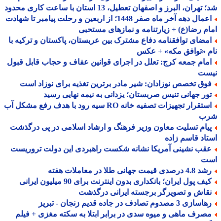
هران، البرز و اصفهان تعطیل، 13 استان با ساعت کاری محدود
اعمال دهه آخر ماه صفر 1448؛ از اربعین و رحلت پیامبر تا شهادت
م رضا(ع) + زیارتنامه و نمازهای مستحبی
مضای توافقنامه دفاع مشترک بین عربستان، پاکستان و ترکیه با
 «توافق مکه» + عکس
مام جمعه کرج: تعلل در اجرای قوانین عفاف و حجاب قابل قبول
ست
وق تخصص نوزادان: شیر مادر برترین تغذیه برای نوزاد است
ور جهانی تنیس صربستان؛ یزدانی به نیمه نهایی رسید
استقرار تجهیزات تصفیه خانه RO سیه رود با هدف رفع مشکل آب
ب
یام تسلیت معاون وزیر فرهنگ و ارشاد اسلامی در پی درگذشت
اد قاسم زاده
قب نشینی آمریکا نشانه شکست راهبردی این دولت تروریست
ت
 درصدی قیمت جهانی طلا در معاملات هفته
ف پول ایران؛ بانکداری بدون اینترنت برای 90 میلیون ایرانی
قاش و تصویرگر برجسته ایرانی درگذشت
ازی 3 مصدوم تصادف در جاده قدیم زنجان - تبریز
صرف ماهی و میوه سدی در برابر ابتلا به سکته مغزی + فیلم