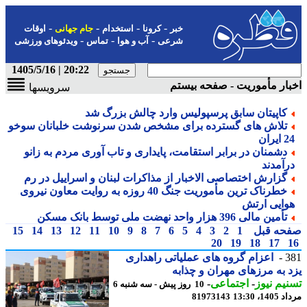
-
-
-
-
خبر
کرونا
استخدام
جام جهانی
اوقات
-
-
-
شرعی
آب و هوا
تماس
ویدئوهای ورزشی
20:22 | 1405/5/16
ار مأموریت - صفحه بیستم
سرویسها
کاپیتان سابق پرسپولیس وارد چالش بزرگ شد
تلاش های گسترده برای مشخص شدن سرنوشت خلبانان سوخو
ایران
دشمنان در برابر استقامت، پایداری و تاب آوری مردم به زانو
رآمدند
گزارش اختصاصی الاخبار از مذاکرات لبنان و اسراییل در رم
خطرناک ترین مأموریت جنگ 40 روزه به روایت معاون نیروی
وایی ارتش
تأمین مالی 396 هزار واحد نهضت ملی توسط بانک مسکن
حه قبل
1
2
3
4
5
6
7
8
9
10
11
12
13
14
15
20
19
18
17
3
اعزام گروه های عملیاتی راهداری
 به مرزهای مهران و چذابه
یم نیوز
-
اجتماعی
-
10 روز پیش - سه شنبه 6
1، 13:30
81973143