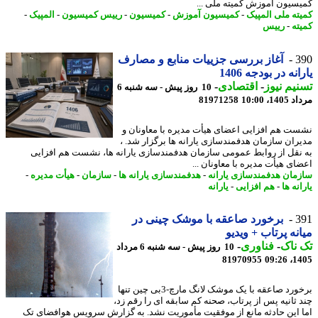
سیون آموزش کمیته ملی ...
ته ملی المپیک
-
کمیسیون آموزش
-
کمیسیون
-
رییس کمیسیون
-
المپیک
-
ته
-
رییس
3
آغاز بررسی جزییات منابع و مصارف
نه در بودجه 1406
یم نیوز
-
اقتصادی
-
10 روز پیش - سه شنبه 6
1، 10:00
81971258
ت هم افزایی اعضای هیأت مدیره با معاونان و
ران سازمان هدفمندسازی یارانه ها برگزار شد. ،
نقل از روابط عمومی سازمان هدفمندسازی یارانه ها، نشست هم افزایی
ای هیأت مدیره با معاونان ...
مان هدفمندسازی یارانه
-
هدفمندسازی یارانه ها
-
سازمان
-
هیأت مدیره
-
نه ها
-
هم افزایی
-
یارانه
3
برخورد صاعقه با موشک چینی در
نه پرتاب + ویدیو
ناک
-
فناوری
-
10 روز پیش - سه شنبه 6 مرداد
81970955
1405
برخورد صاعقه با یک موشک لانگ مارچ-3بی چین تنها
 ثانیه پس از پرتاب، صحنه کم سابقه ای را رقم زد،
 این حادثه مانع از موفقیت مأموریت نشد. به گزارش سرویس هوافضای تک