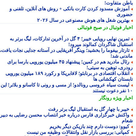
طن متفاوت!
موزش مسدود کردن کارت بانکی + روش های آنلاین، تلفنی و
وری
هترین شغل های هوش مصنوعی در سال ۲۰۲۶
بار فوتبال در صبح فوتبالی
تمرین نهایی رویایی خیبر؛ ۴ گل در آخرین تدارکات، لیگ برتر به
تقبال شاگردان کمالوند میرود!
ارتار بیفوما را بخشید؛ وینگر آفریقایی در آستانه جدایی نجات یافت،
ندنی شد!
رئال مادرید هم در کمین؛ پیشنهاد ۴۵ میلیون یورویی بارسا برای
دری، توهین به سیتی!
انقلاب اقتصادی در برنابئو؛ لافابریکا و رکورد ۱۸۹ میلیون یورویی
بستان کهکشانی ها
یست سیاه عروسی رونالدو؛ از مسی و رونی تا کاسانو و بلاتر! این
یستند
بار ویژه
رونگار
یبر با چهار گل به استقبال لیگ برتر رفت
اکنش خبرگزاری فارس درباره خبر انتصاب محسن رضایی به دبیری
ام
یوو: دوست دارم چند بازیکن دیگر بخریم
مپانی: بررسی بازار نقل وانتقالات وظیفه من نیست