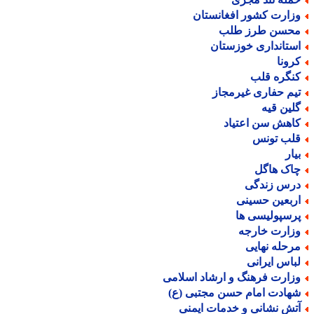
زارت کشور افغانستان
حسن طرز طلب
ستانداری خوزستان
رونا
نگره قلب
یم حفاری غیرمجاز
لین قیه
اهش سن اعتیاد
لب تونس
یار
اک هاگل
رس زندگی
ربعین حسینی
رسپولیسی ها
زارت خارجه
رحله نهایی
باس ایرانی
زارت فرهنگ و ارشاد اسلامی
هادت امام حسن مجتبی (ع)
تش نشانی و خدمات ایمنی