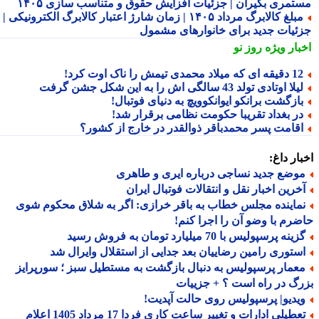
تمری بگیران | جزئیات افزایش حقوق و متناسب سازی ۱۴۰۵
مبلغ کالابرگ مرداد ۱۴۰۵ | زمان شارژ اعتبار کالابرگ الکترونیکی |
ئیات جدید برای خانوارهای مشمول
بار ویژه
روز نو
قه ای که میلاد محمدی تیمش را ناک اوت کرد!
لا اوتادی تولد 43 سالگی اش را به این شکل جشن گرفت
ازگشت برانکو ایوانکوویچ به دنیای فوتبال!
ر بغداد تقریبا حکومت نظامی برقرار شد!
قامت پسر محمدباقر ذوالقدر در خارج از کشور؟
ار داغ:
وضع جدید نساجی درباره ایری و طاهری
خرین اخبار نقل و انتقالات فوتبال ایران
ماینده مجلس خطاب به باقر خرازی: اگر به شلاق محکوم شوی
رم با وضو آن را اجرا کنم!
ینه پرسپولیس با 70 میلیارد تومان به فروش رسید
ستوری رامین رضاییان بعد جدایی از استقلال وایرال شد
عمار پرسپولیس به دنبال بازگشت به مستطیل سبز ؛ سورپرایز
گ در راه است ؟ + جزییات
یدیو| پرسپولیس روی حالت آپدیت!
تعطیلی ادارات و تغییر ساعت کاری فردا 17 مرداد 1405 اعلام