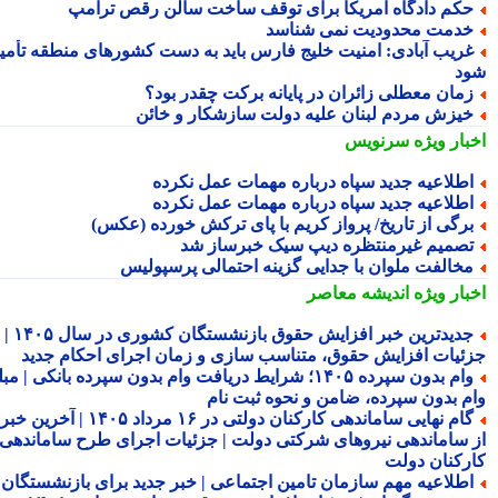
کم دادگاه آمریکا برای توقف ساخت سالن رقص ترامپ
دمت محدودیت نمی شناسد
ریب آبادی: امنیت خلیج فارس باید به دست کشورهای منطقه تأمین
د
مان معطلی زائران در پایانه برکت چقدر بود؟
یزش مردم لبنان علیه دولت سازشکار و خائن
بار ویژه
سرنویس
طلاعیه جدید سپاه درباره مهمات عمل نکرده
طلاعیه جدید سپاه درباره مهمات عمل نکرده
رگی از تاریخ/ پرواز کریم با پای ترکش خورده (عکس)
صمیم غیرمنتظره دیپ سیک خبرساز شد
خالفت ملوان با جدایی گزینه احتمالی پرسپولیس
بار ویژه
اندیشه معاصر
جدیدترین خبر افزایش حقوق بازنشستگان کشوری در سال ۱۴۰۵ |
ئیات افزایش حقوق، متناسب سازی و زمان اجرای احکام جدید
وام بدون سپرده ۱۴۰۵؛ شرایط دریافت وام بدون سپرده بانکی | مبلغ
م بدون سپرده، ضامن و نحوه ثبت نام
گام نهایی ساماندهی کارکنان دولتی در ۱۶ مرداد ۱۴۰۵ | آخرین خبر
 ساماندهی نیروهای شرکتی دولت | جزئیات اجرای طرح ساماندهی
رکنان دولت
طلاعیه مهم سازمان تامین اجتماعی | خبر جدید برای بازنشستگان و