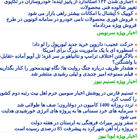
اجباری شدن ۱۲۲ استاندارد از پاییز آینده؛ خودروسازان در تکاپوی
ییر شالوده فنی محصولات
یک S آپشنال با امکانات بیشتر راهی بازار می شود
روش فوری محصولات نامی خودرو در سامانه اتونوین در طرح
وش ویژه مردادماه
بار ویژه
سرنویس
رکت عجیب: داروین خرید جدید لیورپول را لو داد!
سطوره ای با یک مأموریت بزرگ برای آمریکا
الاگرفتن اختلاف ترامپ و نتانیاهو بر سر غزه؛ تل آویو آماده «تقابل»
 واشنگتن؟
شدار ظریف درباره جنگ روایت ها؛ نگاه تهدیدمحور را کنار بگذاریم
یلم ممنوعه امیر جدیدی و لیلی رشیدی منتشر شد
بار ویژه
تسنیم نیوز
سنیم فارس در پوشش اخبار سومین حرم اهل بیت رتبه دوم کشور
 کسب کرد
دد روزانه 1400 کامیون در دوغارون؛ صف ها طولانی شد
رمایه های خرد سمنانی ها به پروژه های انرژی خورشیدی هدایت
 شود
فر وزیر میراث فرهنگی به لرستان در هفته دولت
روژه راه آهن شهرکرد به پیشرفت 85 درصدی رسیده است
بار ویژه
ایونا نیوز