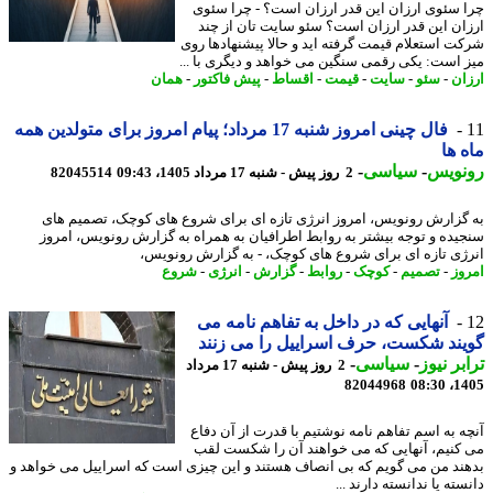
 سئوی ارزان این قدر ارزان است؟ - چرا سئوی
ان این قدر ارزان است؟ سئو سایت تان از چند
ت استعلام قیمت گرفته اید و حالا پیشنهادها روی
 است: یکی رقمی سنگین می خواهد و دیگری با ...
ان
-
سئو
-
سایت
-
قیمت
-
اقساط
-
پیش فاکتور
-
همان
فال چینی امروز شنبه 17 مرداد؛ پیام امروز برای متولدین همه
 ها
نویس
-
سیاسی
-
2 روز پیش - شنبه 17 مرداد 1405، 09:43
82045514
گزارش رونویس، امروز انرژی تازه ای برای شروع های کوچک، تصمیم های
یده و توجه بیشتر به روابط اطرافیان به همراه به گزارش رونویس، امروز
ژی تازه ای برای شروع های کوچک، - به گزارش رونویس،
وز
-
تصمیم
-
کوچک
-
روابط
-
گزارش
-
انرژی
-
شروع
آنهایی که در داخل به تفاهم نامه می
ند شکست، حرف اسراییل را می زنند
بر نیوز
-
سیاسی
-
2 روز پیش - شنبه 17 مرداد
82044968
1405
ه به اسم تفاهم نامه نوشتیم با قدرت از آن دفاع
کنیم، آنهایی که می خواهند آن را شکست لقب
ند من می گویم که بی انصاف هستند و این چیزی است که اسراییل می خواهد و
ته یا ندانسته دارند ...