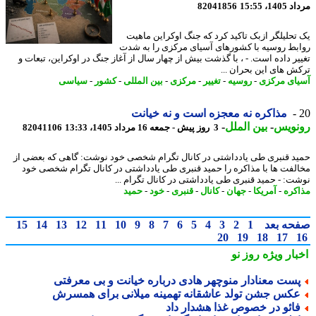
1، 15:55
82041856
تحلیلگر ازبک تاکید کرد که جنگ اوکراین ماهیت
بط روسیه با کشورهای آسیای مرکزی را به شدت
یر داده است. - ، با گذشت بیش از چهار سال از آغاز جنگ در اوکراین، تبعات و
ش های این بحران ...
ای مرکزی
-
روسیه
-
تغییر
-
مرکزی
-
بین المللی
-
کشور
-
سیاسی
مذاکره نه معجزه است و نه خیانت
نویس
-
بین الملل
-
3 روز پیش - جمعه 16 مرداد 1405، 13:33
82041106
د قنبری طی یادداشتی در کانال تگرام شخصی خود نوشت: گاهی که بعضی از
لفت ها با مذاکره را حمید قنبری طی یادداشتی در کانال تگرام شخصی خود
ت: - حمید قنبری طی یادداشتی در کانال تگرام ...
کره
-
آمریکا
-
جهان
-
کانال
-
قنبری
-
خود
-
حمید
حه بعد
1
2
3
4
5
6
7
8
9
10
11
12
13
14
15
20
19
18
17
بار ویژه
روز نو
ست معنادار منوچهر هادی درباره خیانت و بی معرفتی
کس جشن تولد عاشقانه تهمینه میلانی برای همسرش
ائو در خصوص غذا هشدار داد