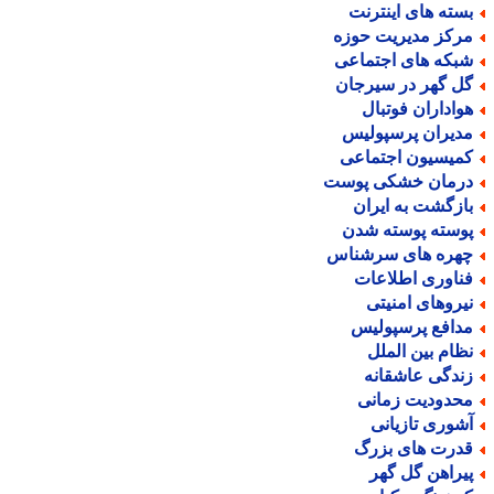
سته های اینترنت
رکز مدیریت حوزه
بکه های اجتماعی
ل گهر در سیرجان
واداران فوتبال
دیران پرسپولیس
میسیون اجتماعی
رمان خشکی پوست
ازگشت به ایران
وسته پوسته شدن
هره های سرشناس
ناوری اطلاعات
یروهای امنیتی
دافع پرسپولیس
ظام بین الملل
ندگی عاشقانه
حدودیت زمانی
شوری تازیانی
درت های بزرگ
یراهن گل گهر