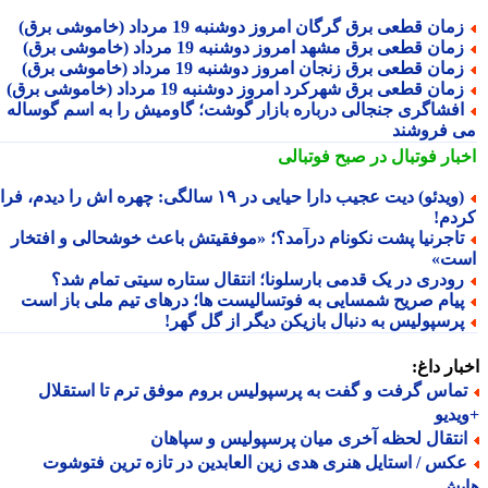
مان قطعی برق گرگان امروز دوشنبه 19 مرداد (خاموشی برق)
مان قطعی برق مشهد امروز دوشنبه 19 مرداد (خاموشی برق)
مان قطعی برق زنجان امروز دوشنبه 19 مرداد (خاموشی برق)
مان قطعی برق شهرکرد امروز دوشنبه 19 مرداد (خاموشی برق)
فشاگری جنجالی درباره بازار گوشت؛ گاومیش را به اسم گوساله
 فروشند
بار فوتبال در صبح فوتبالی
(ویدئو) دیت عجیب دارا حیایی در ۱۹ سالگی: چهره اش را دیدم، فرار
دم!
اجرنیا پشت نکونام درآمد؟؛ «موفقیتش باعث خوشحالی و افتخار
ت»
ودری در یک قدمی بارسلونا؛ انتقال ستاره سیتی تمام شد؟
یام صریح شمسایی به فوتسالیست ها؛ درهای تیم ملی باز است
رسپولیس به دنبال بازیکن دیگر از گل گهر!
ار داغ:
ماس گرفت و گفت به پرسپولیس بروم موفق ترم تا استقلال
دیو
نتقال لحظه آخری میان پرسپولیس و سپاهان
کس / استایل هنری هدی زین العابدین در تازه ترین فتوشوت
یش