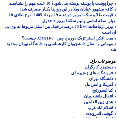
ا پوست پا پوسته پوسته می شود؟ 10 علت مهم را بشناسید
افه مشهور خیابان ویلا در این روزها یکبار مصرف شد!
قیمت طلا و سکه امروز دوشنبه 19 مرداد 1405 | نرخ طلای 18
ر، سکه امامی و نیم سکه امروز + جدول
وزیر ارتباطات:60 تا 70 درصد ترافیک بین الملل مربوط به وی پی
 است
ب افکن استراتژیک دوربرد چین | Xian H-6 چیست؟
همانی و انتقال دانشجویان کارشناسی به دانشگاه تهران محدود
ضوعات داغ:
ستمزد کارگران
روشگاه های زنجیره ای
انشگاه تهران
مریکا و اسراییل
یا اسپورتیج
نتقال دانشجویان
دی زین العابدین
سلام آباد غرب
وشی اندرویدی