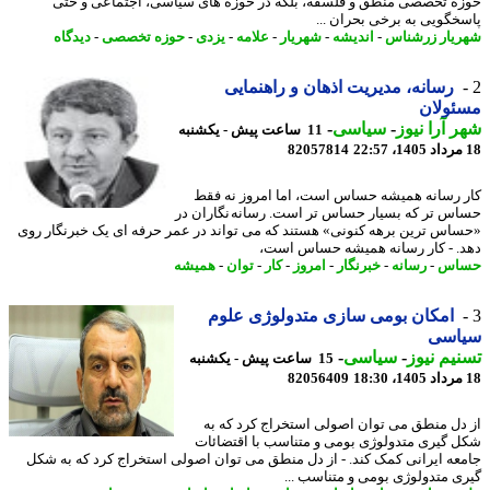
ه تخصصی منطق و فلسفه، بلکه در حوزه های سیاسی، اجتماعی و حتی
خگویی به برخی بحران ...
یار زرشناس
-
اندیشه
-
شهریار
-
علامه
-
یزدی
-
حوزه تخصصی
-
دیدگاه
رسانه، مدیریت اذهان و راهنمایی
ئولان
 آرا نیوز
-
سیاسی
-
11 ساعت پیش - یکشنبه
82057814
 رسانه همیشه حساس است، اما امروز نه فقط
س تر که بسیار حساس تر است. رسانه نگاران در
اس ترین برهه کنونی» هستند که می تواند در عمر حرفه ای یک خبرنگار روی
. - کار رسانه همیشه حساس است،
اس
-
رسانه
-
خبرنگار
-
امروز
-
کار
-
توان
-
همیشه
امکان بومی سازی متدولوژی علوم
اسی
یم نیوز
-
سیاسی
-
15 ساعت پیش - یکشنبه
82056409
دل منطق می توان اصولی استخراج کرد که به
 گیری متدولوژی بومی و متناسب با اقتضائات
عه ایرانی کمک کند. - از دل منطق می توان اصولی استخراج کرد که به شکل
ی متدولوژی بومی و متناسب ...