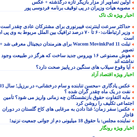
ولین تصاویر از مزار بازیگر تازه درگذشته + عکس
صوبه هیات وزیران در پی توقیف برنامه فردوسی پور
بار ویژه
تک ناک
داکثر سرعت اینترنت فیبرنوری برای مشترکان عادی چقدر است؟
وزیر ارتباطات:۶۰ تا ۷۰ درصد ترافیک بین الملل مربوط به وی پی ان
ت
تبلت Wacom MovinkPad 11 برای هنرمندان دیجیتال معرفی شد +
ویر
هوش مصنوعی ۱۶ ویروس جدید ساخت که هرگز در طبیعت وجود
شته اند
یا وقوع سیلاب های سنگین در پاییز صحت دارد؟
بار ویژه
اقتصاد آزاد
کس یادگاری «محسن تنابنده و سام درخشانی» در برزیل؛ سال 93
فت در یک ماه چقدر گران شده ؟
ابه التفاوت حقوق بازنشستگان چه زمانی واریز می شود؟ تأمین
تماعی تکلیف را روشن کرد
کس| سفر زمان؛ غذا دادن به مرغابی های کاخ گلستان در دوران
جار
ماینده مجلس: با حقوق 18 میلیونی دم از جوانی جمعیت نزنید!
بار ویژه
رونگار