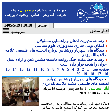
-
-
-
-
خبر
کرونا
استخدام
جام جهانی
اوقات
-
-
-
شرعی
آب و هوا
تماس
ویدئوهای ورزشی
10:18 | 1405/5/19
ار منطق
سرویسها
رسانه، مدیریت اذهان و راهنمایی مسئولان
امکان بومی سازی متدولوژی علوم سیاسی
دیدگاه های شهریار زرشناس درباره اندیشه های فلسفی علامه
لاعبدالله یزدی
رسانه خط مقدم جنگ روایت هاست/ دشمن ذهن و اراده نسل
وان را هدف قرار داده است
حه بعد
1
2
3
4
5
6
7
8
9
10
11
12
13
14
15
20
19
18
17
دیدگاه های شهریار زرشناس درباره
یشه های فلسفی علامه ملاعبدالله یزدی
ا
-
سیاسی
-
1 ساعت پیش - دوشنبه 19 مرداد
82059183
1405
گاه شهریار زرشناس، ملاعبدالله یزدی را شخصیتی
بعدی معرفی می کند که اندیشه هایش نه تنها در