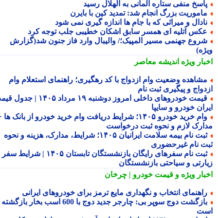
اسخ منفی ستاره آلمانی به الهلال رسید
اموریت بزرگ انجام شد: تمدید کین با بایرن
ادال و میراثی که با جام ها اندازه گیری نمی شود
کس آتلیه ای همسر سابق اشکان خطیبی جلب توجه کرد
روع جهنمی مسیر المپیک؛/ والیبال وارد فاز جنون شد(گزارش
ژه)
بار ویژه
اندیشه معاصر
شاهده وضعیت وام ازدواج با کد رهگیری؛ راهنمای استعلام وام
دواج و پیگیری ثبت نام
قیمت خودروهای داخلی امروز دوشنبه ۱۹ مرداد ۱۴۰۵ | جدول قیمت
ران خودرو و سایپا
وام خرید خودرو ۱۴۰۵؛ شرایط دریافت وام خرید خودرو از بانک ها +
ارک لازم و نحوه ثبت درخواست
ثبت نام بیمه سلامت ایرانیان ۱۴۰۵؛ شرایط، مدارک، هزینه و نحوه
ت نام غیرحضوری
ثبت نام سفرهای رایگان بازنشستگان تابستان ۱۴۰۵ | شرایط سفر
ارتی و سیاحتی بازنشستگان
بار ویژه
و قیمت خودرو | چرخان
اهنمای انتخاب و نگهداری مایع ترمز برای خودروهای ایرانی
بازگشت دوج سوپر بی: چارجر جدید دوج با 600 اسب بخار بازگشته
ت