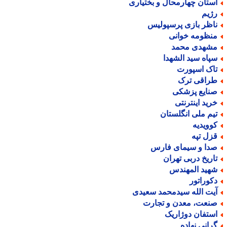
ستان چهارمحال و بختیاری
ژیم
اظر بازی پرسپولیس
نظومه خوانی
شهدی محمد
پاه سید الشهدا
اک اسپورت
راقی ترک
نایع پزشکی
رید اینترنتی
یم ملی انگلستان
وویدیه
زل تپه
دا و سیمای فارس
اریخ دربی تهران
هید المهندس
کوراتور
یت الله سیدمحمد سعیدی
نعت، معدن و تجارت
ستفان دوژاریک
رانی نهاده