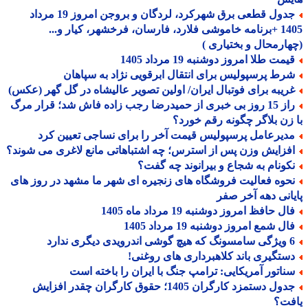
جدول قطعی برق شهرکرد، لردگان و بروجن امروز 19 مرداد
1405 +برنامه خاموشی فلارد، فارسان، فرخشهر، کیار و...
ارمحال و بختیاری )
مت طلا امروز دوشنبه 19 مرداد 1405
رط پرسپولیس برای انتقال ابرقویی نژاد به سپاهان
ریبه برای فوتبال ایران/ اولین تصویر عالیشاه در گل گهر (عکس)
راز 15 روز بی خبری از حمیدرضا رجب زاده فاش شد؛ قرار مرگ
زن بلاگر چگونه رقم خورد؟
دیرعامل پرسپولیس قیمت آخر را برای نساجی تعیین کرد
فزایش وزن پس از استرس؛ چه اشتباهاتی مانع لاغری می شوند؟
کونام به شجاع و بیرانوند چه گفت؟
حوه فعالیت فروشگاه های زنجیره ای شهر ما مشهد در روز های
انی دهه آخر صفر
ل حافظ امروز دوشنبه 19 مرداد ماه 1405
ل شمع امروز دوشنبه 19 مرداد 1405
درویدی دیگری ندارد
ستگیری باند کلاهبرداری های روغنی!
ناتور آمریکایی: ترامپ جنگ با ایران را باخته است
جدول دستمزد کارگران 1405؛ حقوق کارگران چقدر افزایش
فت؟