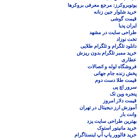
وبروکرز: مرجع معرفی بروکرها
د شلوار جین زنانه
مت گوشی
ان پدیا
احی سایت در مشهد
 نوزاد
لود تلگرام و تلگرام طلایی
د ممبر تلگرام بدون ریزش
اری
شگاه لوله و اتصالات
 زنده جام جهانی
مت طلا دست دوم
ر اچ پی
ره وین تک
ت دلار امروز
زش ارز دیجیتال در تهران
ت بار
رین طراحی سایت یزد
د مانیتور استوک
د فالوور پاپ آپ اینستاگرام