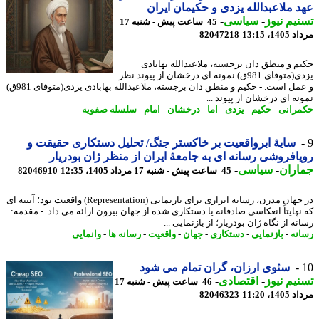
 ملاعبدالله یزدی و حکیمان ایران
یم نیوز
-
سیاسی
-
45 ساعت پیش - شنبه 17
1، 13:15
82047218
م و منطق دان برجسته، ملاعبدالله بهابادی
یزدی(متوفای 981ق) نمونه ای درخشان از پیوند نظر
و عمل است. - حکیم و منطق دان برجسته، ملاعبدالله بهابادی یزدی(متوفای 981ق)
نه ای درخشان از پیوند ...
رانی
-
حکیم
-
یزدی
-
اما
-
درخشان
-
امام
-
سلسله صفویه
سایهٔ ابرواقعیت بر خاکستر جنگ/ تحلیل دستکاری حقیقت و
افروشی رسانه ای به جامعهٔ ایران از منظر ژان بودریار
اران
-
سیاسی
-
45 ساعت پیش - شنبه 17 مرداد 1405، 12:35
82046910
در جهان مدرن، رسانه ابزاری برای بازنمایی (Representation) واقعیت بود؛ آیینه ای
نهایتاً انعکاسی صادقانه یا دستکاری شده از جهان بیرون ارائه می داد. - مقدمه:
ه از نگاه ژان بودریار؛ از بازنمایی ...
نه
-
بازنمایی
-
دستکاری
-
جهان
-
واقعیت
-
رسانه ها
-
وانمایی
سئوی ارزان، گران تمام می شود
یم نیوز
-
اقتصادی
-
46 ساعت پیش - شنبه 17
1، 11:20
82046323