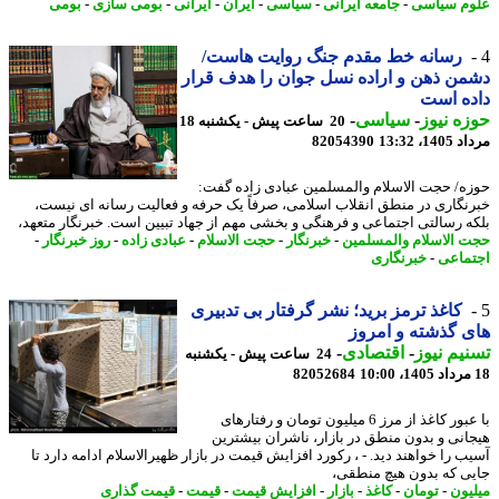
م سیاسی
-
جامعه ایرانی
-
سیاسی
-
ایران
-
ایرانی
-
بومی سازی
-
بومی
رسانه خط مقدم جنگ روایت هاست/
ن ذهن و اراده نسل جوان را هدف قرار
ه است
ه نیوز
-
سیاسی
-
20 ساعت پیش - یکشنبه 18
1، 13:32
82054390
ه/ حجت الاسلام والمسلمین عبادی زاده گفت:
نگاری در منطق انقلاب اسلامی، صرفاً یک حرفه و فعالیت رسانه ای نیست،
ه رسالتی اجتماعی و فرهنگی و بخشی مهم از جهاد تبیین است. خبرنگار متعهد،
 الاسلام والمسلمین
-
خبرنگار
-
حجت الاسلام
-
عبادی زاده
-
روز خبرنگار
-
ماعی
-
خبرنگاری
کاغذ ترمز برید؛ نشر گرفتار بی تدبیری
 گذشته و امروز
یم نیوز
-
اقتصادی
-
24 ساعت پیش - یکشنبه
82052684
با عبور کاغذ از مرز 6 میلیون تومان و رفتارهای
انی و بدون منطق در بازار، ناشران بیشترین
ب را خواهند دید. - ، رکورد افزایش قیمت در بازار ظهیرالاسلام ادامه دارد تا
ی که بدون هیچ منطقی،
یون
-
تومان
-
کاغذ
-
بازار
-
افزایش قیمت
-
قیمت
-
قیمت گذاری