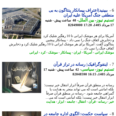
ببینید|اعتراف پیمانکار پنتاگون به بی
قی جنگ آمریکا علیه ایران
یم نیوز
-
بین الملل
-
40 ساعت پیش - شنبه
82049000
آمریکا برای هر موشک ایرانی تا 10 رهگیر شلیک کرد
خایرش کفاف جنگ را نمی داد. - پیمانکار پیشین
پنتاگون گفت: آمریکا برای هر موشک ایرانی تا 10 رهگیر شلیک کرد و ذخایرش
ف جنگ را نمی داد. ...
ک ایرانی
-
آمریکا
-
ایران
-
پیمانکار
-
موشک
-
کرد
-
ایرانی
اینفوگرافیک| رسانه در تراز قرآن
یم نیوز
-
سیاسی
-
42 ساعت پیش - شنبه 17
1، 16:15
82048590
نه در منطق قرآن صرفاً ابزار انتقال خبر نیست؛
ه امانتی است که می تواند منجر به هدایت یا
اهی جامعه شود. - رسانه در منطق قرآن صرفاً
ار انتقال خبر نیست؛ بلکه امانتی است که می ...
-
رسانه
-
قرآن
-
انتقال
-
جامعه
-
ابزار
-
هدایت
سیاست حکمت: الگوی اداره جامعه در