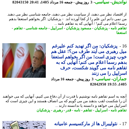
ندیش
-
سیاسی
-
3 روز پیش - جمعه 16 مرداد 1405، 20:41
82043150
اقتصاد نظر می دهند، از سیاست نظر می دهند، جامعه شناسی نظر می دهند.
نمی دانم این علم را از کجا آورده اند. - پزشکیان: اگر بخواهم استعفا بدهم
 اعلام می کنم! / آنهایی که به تفاهم نامه ...
هم نامه
-
پزشکیان
-
مسعود پزشکیان
-
اسراییل
-
جامعه شناسی
-
تفاهم
-
عفا
پزشکیان: من اگر تهدید کنم علیرغم
 رهبری می آیند طرف من؟! عقل هم
 چیزی است! من اگر بخواهم استعفا
م رسما اعلام می کنم! آنهایی که به
هم نامه می گویند شکست، حرف
اییل را می زنند
اران
-
سیاسی
-
3 روز پیش - جمعه 16 مرداد
82042950
1405
ه به اسم تفاهم نامه نوشتیم با قدرت از آن دفاع می کنیم، آنهایی که می خواهند
را شکست لقب بدهند من می گویم که بی انصاف هستند و این چیزی است که
اییل می خواهد و دانسته یا ندانسته دارند ...
هم نامه
-
اسراییل
-
تفاهم
-
نامه
-
قدر
-
رهبری
-
پزشکیان
نئولیبرال ها از مارکسیسم عامیانه