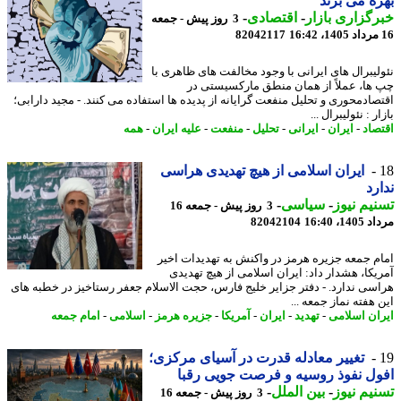
ه می برند
گزاری بازار
-
اقتصادی
-
3 روز پیش - جمعه
82042117
لیبرال های ایرانی با وجود مخالفت های ظاهری با
ها، عملاً از همان منطق مارکسیستی در
صادمحوری و تحلیل منفعت گرایانه از پدیده ها استفاده می کنند. - مجید دارابی؛
ر : نئولیبرال ...
صاد
-
ایران
-
ایرانی
-
تحلیل
-
منفعت
-
علیه ایران
-
همه
ایران اسلامی از هیچ تهدیدی هراسی
رد
یم نیوز
-
سیاسی
-
3 روز پیش - جمعه 16
1، 16:40
82042104
م جمعه جزیره هرمز در واکنش به تهدیدات اخیر
یکا، هشدار داد: ایران اسلامی از هیچ تهدیدی
سی ندارد. - دفتر جزایر خلیج فارس، حجت الاسلام جعفر رستاخیز در خطبه های
هفته نماز جمعه ...
ان اسلامی
-
تهدید
-
ایران
-
آمریکا
-
جزیره هرمز
-
اسلامی
-
امام جمعه
تغییر معادله قدرت در آسیای مرکزی؛
ل نفوذ روسیه و فرصت جویی رقبا
یم نیوز
-
بین الملل
-
3 روز پیش - جمعه 16