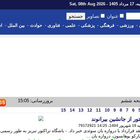
1 - Sat, 08th Aug 2026
عنوان
تصاویر
-
-
-
-
-
-
-
-
ورزشی
فرهنگی
پزشکی
علمی
فناوری
حوادث
بین الملل
اس
صفحه ششم
بروزرسانی: 15:05
15
14
13
12
11
10
9
8
7
6
ر از جانشین بیرانوند
79172921
د قرارداد با دروازه بان سوئدی خبر داد. - باشگاه تراکتور تبریز به طور رسمی 
ارکو یوهانسون، دروازه بان ...