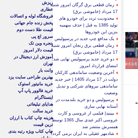
ریزش
زمان قطعی برق گرگان امروز شنبه
عطاری
17 مرداد (خاموشی برق)
فروشگاه لوله و اتصالات
محدودیت تردد برای خودرو های
پخش زنده جام جهانی
تولید 1385 به قبل | حذف سهمیه
قیمت طلا دست دوم
بنزین این خودروها
سرور اچ پی
یک مدافع چپ جدید در پرسپولیس
پنجره وین تک
زمان قطعی برق زنجان امروز شنبه
قیمت دلار امروز
17 مرداد (خاموشی برق)
آموزش ارز دیجیتال در
دو خرید جدید پرسپولیس نهایی شد؛
تهران
امضای قرارداد امروز
وانت بار
آخرین وضعیت ساماندهی کارکنان
بهترین طراحی سایت یزد
دولت در 17 مرداد 1405 | خبر جدید
خرید مانیتور استوک
ساماندهی نیروهای شرکتی و تبدیل
خرید فالوور پاپ آپ
وضعیت
اینستاگرام
پرسپولیس و دو خرید بلندمدت در
ال 360، فنرباغچه
هدایای تبلیغاتی
آستانه نهایی سازی
خرید سالت
ببینید| فیلمی از عروسی و کارت
هزینه چاپ کتاب با ارزان
عروسی اکبر عبدی سال 1365 توسط
ترین قیمت
همسرش منتشر شد
چاپ کتاب ویژه رتبه بندی
شادمهر عقیلی به ایران برمی گردد؟