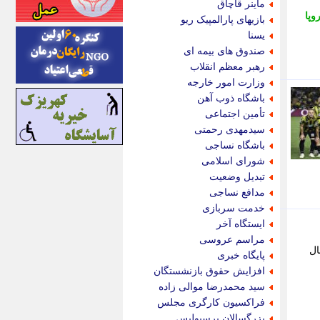
ماینر قاچاق
اینتیتر
وپا
بازیهای پارالمپیک ریو
ایونا نیوز
یسنا
بازتاب آنلاین
صندوق های بیمه ای
باشگاه خبرنگاران
رهبر معظم انقلاب
باغستان نیوز
وزارت امور خارجه
بامبوک
باشگاه ذوب آهن
ببین و بخون
تأمین اجتماعی
بدینسان
سیدمهدی رحمتی
بنکر
باشگاه نساجی
بیت ران
شورای اسلامی
پارس فوتبال
تبدیل وضعیت
پارسینه
مدافع نساجی
پارسینه پلاس
خدمت سربازی
پاز آنلاین
ایستگاه آخر
پاس گل
مراسم عروسی
پانا
ال
پایگاه خبری
پرتو نیوز
افزایش حقوق بازنشستگان
پرسون
سید محمدرضا موالی زاده
پنجره نیوز
فراکسیون کارگری مجلس
پویامگ
بزرگسالان پرسپولیس