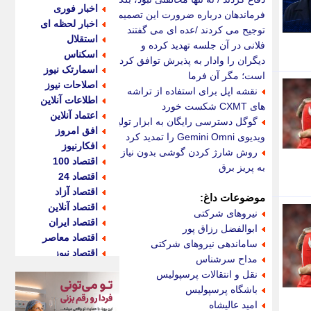
اخبار فوری
فرماندهان درباره ضرورت این تصمیم
اخبار لحظه ای
توجیح می کردند /عده ای می گفتند
استقلال
فلانی در آن جلسه تهدید کرده و
اسکناس
دیگران را وادار به پذیرش توافق کرده
اسمارتک نیوز
است؛ مگر آن فرما
اصلاحات نیوز
نقشه اپل برای استفاده از تراشه
اطلاعات آنلاین
های CXMT شکست خورد
اعتماد آنلاین
گوگل دسترسی رایگان به ابزار تولید
افق امروز
ویدیوی Gemini Omni را تمدید کرد
افکارنیوز
روش شارژ کردن گوشی بدون نیاز
اقتصاد 100
به پریز برق
اقتصاد 24
اقتصاد آزاد
موضوعات داغ:
اقتصاد آنلاین
نیروهای شرکتی
اقتصاد ایران
ابوالفضل رزاق پور
اقتصاد معاصر
ساماندهی نیروهای شرکتی
اقتصاد نیوز
مداح سرشناس
اکو ایران
نقل و انتقالات پرسپولیس
اکوفارس
باشگاه پرسپولیس
اکونگار
امید عالیشاه