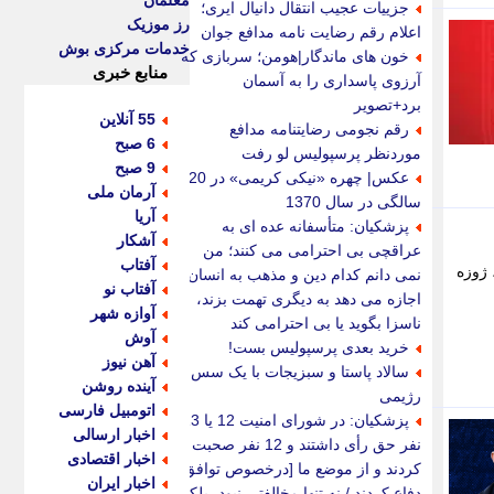
معلمان
جزییات عجیب انتقال دانیال ایری؛
رز موزیک
اعلام رقم رضایت نامه مدافع جوان
خدمات مرکزی بوش
خون های ماندگار|هومن؛ سربازی که
منابع خبری
آرزوی پاسداری را به آسمان
برد+تصویر
55 آنلاین
رقم نجومی رضایتنامه مدافع
6 صبح
موردنظر پرسپولیس لو رفت
9 صبح
عکس| چهره «نیکی کریمی» در 20
آرمان ملی
سالگی در سال 1370
آریا
پزشکیان: متأسفانه عده ای به
آشکار
عراقچی بی احترامی می کنند؛ من
آفتاب
 ژوزه
نمی دانم کدام دین و مذهب به انسان
آفتاب نو
اجازه می دهد به دیگری تهمت بزند،
آوازه شهر
ناسزا بگوید یا بی احترامی کند
آوش
خرید بعدی پرسپولیس بست!
آهن نیوز
سالاد پاستا و سبزیجات با یک سس
آینده روشن
رژیمی
اتومبیل فارسی
پزشکیان: در شورای امنیت 12 یا 13
اخبار ارسالی
نفر حق رأی داشتند و 12 نفر صحبت
اخبار اقتصادی
کردند و از موضع ما [درخصوص توافق]
اخبار ایران
دفاع کردند / نه تنها مخالفتی نبود، بلکه