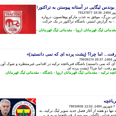
بوندس لیگایی در آستانه پیوستن به تراکتور!
79127877
اتی بزرگ، موفق به جذب مارکو یوهانسون، دروازه
 به گزارش اینتیتر، باشگاه تراکتور در یک حرکت
قدماتی لیگ قهرمانان اروپا
-
مقدماتی لیگ قهرمانان
-
 رفت... اما چرا؟ (پشت پرده ای که نمی دانستید)»
79039174
ای که نمی دانستید) باشگاه فنرباغچه ترکیه در اقدامی غیرمنتظره و شوک آور،
نیو رفت، اما چرا؟ (پشت پرده ای ...
غچه ترکیه
-
مقدماتی لیگ قهرمانان اروپا
-
باشگاه
-
مقدماتی لیگ قهرمانان
رباغچه
79034936
تنها دو هفته از آغاز فصل جدید سوپر لیگ ترکیه، به
 جدایی ناگهانی مورینیو از فنرباغچه/ مروری بر