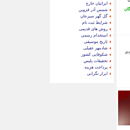
جام جم
ایرانیان خارج
جدید پرس
گان
شمس آذر قزوین
جماران
گل گهر سیرجان
جوان ایرانی
شرایط ثبت نام
جهان مانا
روش های قدیمی
جهان نگر
استخدام رسمی
جهان نیوز
تاریخ موسیقی
چطور
شادمهر عقیلی
دی
چمپیونات
شکوفایی کشور
چمدون
تحقیقات پلیس
چه خبر
پرداخت هزینه
حادثه 24
ابراز نگرانی
حرف تو
حوادث پلاس
حوزه نیوز
خبر آنلاین
خبر جنوب
خبر سیاسی
خبر گردون
خبر ورزشی
خبرجو