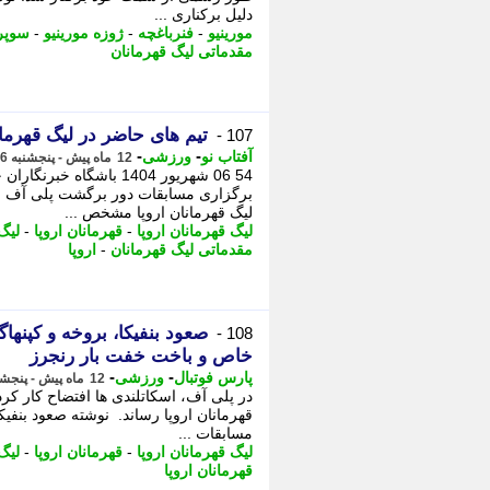
دلیل برکناری ...
مورینیو
-
فنرباغچه
-
ژوزه مورینیو
-
سوپر 
مقدماتی لیگ قهرمانان
تیم های حاضر در لیگ قهرمان
107 -
-
-
آفتاب نو
ورزشی
12 ماه پیش - پنجشنبه 6 شهریور 1404، 08:01
54 06 شهریور 1404 باشگا
لیگ قهرمانان اروپا مشخص ...
لیگ قهرمانان اروپا
-
قهرمانان اروپا
-
لیگ
مقدماتی لیگ قهرمانان
-
اروپا
صعود بنفیکا، بروخه و کپنهاگ
108 -
خاص و باخت خفت بار رنجرز
-
-
پارس فوتبال
ورزشی
12 ماه پیش - پنجشنبه 6 شهریور 1404، 00:52
در پلی آف، اسکاتلندی ها افتضاح کار کر
قهرمانان اروپا رساند. نوشته صعود بنفیکا
مسابقات ...
لیگ قهرمانان اروپا
-
قهرمانان اروپا
-
لیگ
قهرمانان اروپا