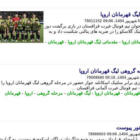
یگ قهرمانان اروپا
79011152
اه خبرنگاران جوان تیم فوتبال غیرت قزاقستان در بازی برگشت دور
یک گلاسکو را در ضربه های پنالتی شکست داد و به
انان اروپا
-
مقدماتی لیگ قهرمانان اروپا
-
قهرمانان
-
 گروهی لیگ قهرمانان اروپا
79008680
وزی برابر سلتیک اسکاتلند جواز حضور در مرحله گروهی لیگ قهرمانان اروپا را ب
یم فوتبال غیرت آلماتی قزاقستان ...
هرمانان
-
قهرمانان اروپا
-
لیگ قهرمانان
-
مرحله گروهی
-
اروپا
-
قهرمانان
تور پیوست
78988003
ی با امضای قرارداد رسمی به جمع شاگردان دراگان اسکوچیچ پیوست. به گزار