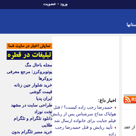
-
ورود
عضویت
تانها
مجله باحال مگ
یوتوبروکرز: مرجع معرفی
بروکرها
خرید شلوار جین زنانه
قیمت گوشی
ایران پدیا
اخبار داغ:
طراحی سایت در مشهد
حمیدرضا رجب زاده کیست؟ / قتل
تخت نوزاد
هولناک مداح سرشناس پس از ربایش/
دانلود تلگرام و تلگرام
فیلم جنایت برای خانواده ارسال شد
طلایی
از عقد
تأیید ربایش و قتل حمیدرضا رجب
خرید ممبر تلگرام بدون
زاده