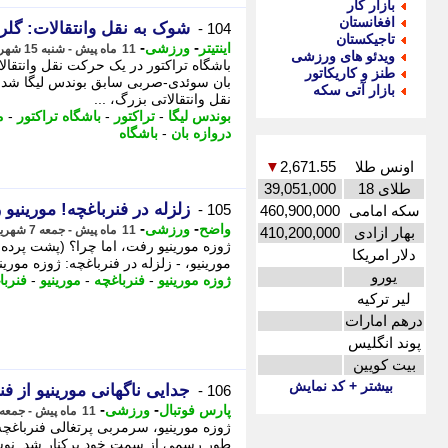
بازار کار
افغانستان
شوک به نقل وانتقالات: گلر 
104 -
تاجیکستان
-
-
اینتیتر
ورزشی
11 ماه پیش - شنبه 15 شهریور 1404، 18:36
ویدئو های ورزشی
باشگاه تراکتور در یک حرکت نقل وانتقال
طنز و کاریکاتور
بان سوئدی-صربی سابق بوندس لیگا شد. -
بازار آتی سکه
نقل وانتقالاتی بزرگ، ...
بوندس لیگا
-
تراکتور
-
باشگاه تراکتور
-
م
دروازه بان
-
باشگاه
اونس طلا
2,671.55
▼
طلای 18
39,051,000
زلزله در فنرباغچه! مورینیو
105 -
سکه امامی
460,900,000
-
-
واضح
ورزشی
11 ماه پیش - جمعه 7 شهریور 1404، 20:37
بهار ازادی
410,200,000
ژوزه مورینیو رفت، اما چرا؟ (پشت پرده 
دلار امریکا
مورینیو، - زلزله در فنرباغچه: ژوزه موری
یورو
ژوزه مورینیو
-
فنرباغچه
-
مورینیو
-
فنربا
لیر ترکیه
درهم امارات
پوند انگلیس
بیت کویین
بیشتر + کد نمایش
جدایی ناگهانی مورینیو از فن
106 -
-
-
پارس فوتبال
ورزشی
11 ماه پیش - جمعه 7 شهریور 1404، 12:52
ژوزه مورینیو، سرمربی پرتغالی فنرباغچه 
طور رسمی از سمت خود برکنار شد. نوشته