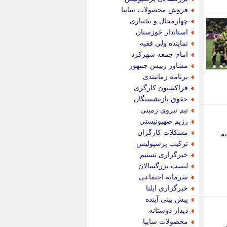
پویه آنلاین
فروش محصولات سایپا
پیام نفت
چهارمحال و بختیاری
تابناک
استاندار خوزستان
تازه نیوز
نماینده ولی فقیه
تبیان
امام جمعه شهرکرد
تجارت نیوز
مشاور رییس جمهور
تحریریه
برنامه زمانبندی
ترابر نیوز
فراکسیون کارگری
ترفندباز
حقوق بازنشستگان
تریبون اقتصاد
تیم نیروی زمینی
تسنیم نیوز
رژیم صهیونیستی
تک ناک
مشکلات کارگران
ه
تکراتو
ترکیب پرسپولیس
توریسم آنلاین
خبرگزاری تسنیم
تولید نیوز
لیست بزرگسالان
تیتر فوری
سرمایه اجتماعی
تیکنا
خبرگزاری ایلنا
جاب ویژن
پیش بینی آینده
جار نیوز
دیدار دوستانه
جالبتر
محصولات سایپا
ش