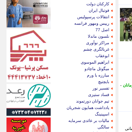
اکونیوز
کارکنان دولت
الف
فوتبال ایران
انتشار آنلاین
انتقالات پرسپولیس
اندیشه قرن
رییس ومهور فرانسه
اندیشه معاصر
اصل 77
اندیشه ها
نلسون ماندلا
انرژی پرس
مراکز نوآوری
ای استخدام
غربالگری چشم
ایتنا
ابوعقاب
ایراف
ابراهیم الموسوی
ایران آرت
میگوئل ماچادو
ایران آنلاین
مبارزه با ورم
ایران زندگی
بایچتیچ
انان
-
ایران فوری
تفسیر نور
ایرانی روز
فساد ستیزی
ایرانیتال
تیم جوانان دورتموند
ایرنا
یادداشت همایون شجریان
ایسکانیوز
اسپینینگ
ایسنا
مالیات بر عائدی سرمایه
ایکنا
سالگی
اتی
ایلنا