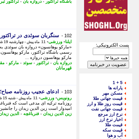
باشگاه تراکتور
-
دروازه بان
-
تراکتور تبر
سنگربان سوئدی در تراکتور:
102 -
-
-
ایلنا
ورزشی
11 ماه پیش - چهارشنبه 19 شهریور 1404، 14:17
پست الکترونیکی:
«مارکو یوهانسون» دروازه بان سوئدی به ت
مارکو یوهانسون دروازه ...
دروازه بان
-
تراکتور
-
سوئد
-
مارکو
-
مقد
قهرمانان
5 + 1
یارانه ها
ادعای عجیب روزنامه صباح؛ ت
103 -
مسکن مهر
-
-
رونویس
ورزشی
قیمت جهانی طلا
11 ماه پیش - شنبه 15 شهریور 1404، 19:28
قیمت روز طلا و ارز
امیدوار است زین الدین زیدان را جانشین ژ
قیمت جهانی نفت
زین الدین زیدان
-
فنرباغچه
-
الدین زیدان
نرخ ارز مرجع
اخبار نرخ ارز
قیمت طلا
قیمت سکه
آب و هوا