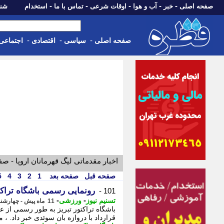
-
-
-
-
-
صفحه اصلی
خبر
آب و هوا
اوقات شرعی
تماس با ما
استخدام
شنبه، 17 مرداد 405
-
-
-
صفحه اصلی
سیاسی
اقتصادی
اجتماعی
اخبار مقدماتی لیگ قهرمانان اروپا - 
صفحه قبل
صفحه بعد
1
2
3
4
5
رونمایی رسمی باشگاه تراکتو
101 -
-
-
تسنیم نیوز
ورزشی
11 ماه پیش - چهارشنبه 19 شهریور 1404، 14:25
باشگاه تراکتور تبریز به طور رسمی از عق
قرارداد با دروازه بان سوئدی خبر داد. ، م