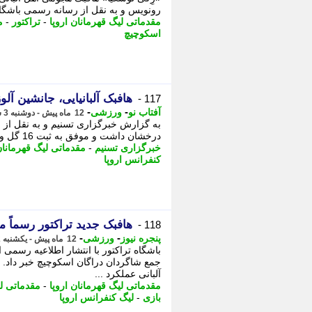
رونویس و به نقل از رسانه رسمی باشگاه 
مقدماتی لیگ قهرمانان اروپا
-
تراکتور
-
م
اسکوچیچ
هافبک آلبانیایی، جانشین آلوز
117 -
-
-
آفتاب نو
ورزشی
12 ماه پیش - دوشنبه 3 شهریور 1404، 00:06
به گزارش خبرگزاری تسنیم و به نقل از ر
درخشان داشت و موفق به ثبت 16 گل و چهار پاس گل شد. - او طی سال های اخیر همواره ...
خبرگزاری تسنیم
-
مقدماتی لیگ قهرمانان
کنفرانس اروپا
هافبک جدید تراکتور رسماً 
118 -
-
-
پنجره نیوز
ورزشی
12 ماه پیش - یکشنبه 2 شهریور 1404، 22:46
باشگاه تراکتور با انتشار اطلاعیه رسمی 
آلبانی عملکرد ...
مقدماتی لیگ قهرمانان اروپا
-
مقدماتی ل
بازی
-
لیگ کنفرانس اروپا