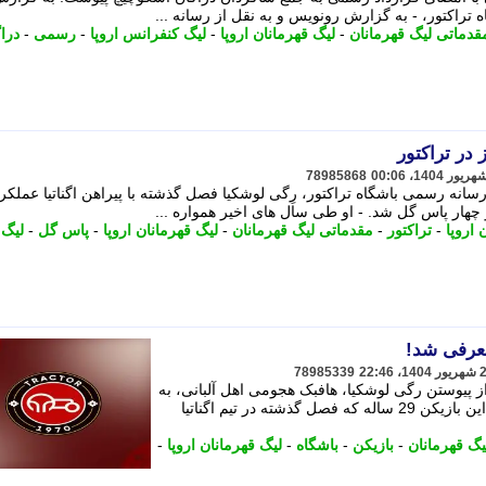
تراکتور، - به گزارش رونویس و به نقل از رسانه ...
قدماتی لیگ قهرمانان
-
لیگ قهرمانان اروپا
-
لیگ کنفرانس اروپا
-
رسمی
-
درا
 در تراکتور
78985868
سانه رسمی باشگاه تراکتور، رِگی لوشکیا فصل گذشته با پیراهن اگناتیا عملکر
 اروپا
-
تراکتور
-
مقدماتی لیگ قهرمانان
-
لیگ قهرمانان اروپا
-
پاس گل
-
لیگ
معرفی شد!
78985339
از پیوستن رگی لوشکیا، هافبک هجومی اهل آلبانی، به
جمع شاگردان دراگان اسکوچیچ خبر داد. این بازیکن 29 ساله که فصل گذشته در تیم اگناتیا
یگ قهرمانان
-
بازیکن
-
باشگاه
-
لیگ قهرمانان اروپا
-