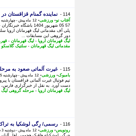
نماینده گمنام قزاقستان در ل
114 -
-
-
آفتاب نو
ورزشی
12 ماه پیش - چهارشنبه 5 شهریور 1404، 09:06
57 05 شهریور 1404 باشگ
پلی آف مقدماتی لیگ قهرمانان اروپا سلت
دور گروهی این مسابقات ...
لیگ قهرمانان اروپا
-
لیگ قهرمانان
-
قهرم
مقدماتی لیگ قهرمانان
-
سلتیک گلاسکو
غیرت آلماتی صعود به مرحله
115 -
-
-
بامبوک
ورزشی
12 ماه پیش - چهارشنبه 5 شهریور 1404، 00:18
تیم فوتبال غیرت آلماتی قزاقستان با پیر
دست آورد. به نقل از خبرگزاری فارس، - ت
لیگ قهرمانان اروپا
-
مرحله گروهی لیگ ق
رسمی/ رِگی لوشکیا به تراک
116 -
-
-
رونویس
ورزشی
12 ماه پیش - دوشنبه 3 شهریور 1404، 09:08
«رِگی لوشکیا» هافبک هجومی اهل آلبان