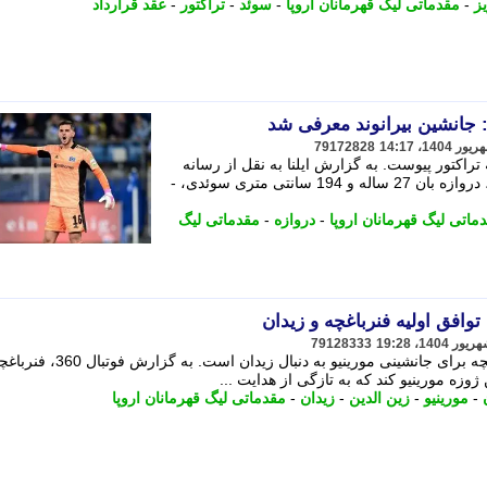
یز
-
مقدماتی لیگ قهرمانان اروپا
-
سوئد
-
تراکتور
-
عقد قرارداد
 جانشین بیرانوند معرفی شد
79172828
راکتور پیوست. به گزارش ایلنا به نقل از رسانه
رسمی باشگاه تراکتور، مارکو یوهانسون، دروازه بان 27 ساله و 194 سانتی متری سوئدی، -
ماتی لیگ قهرمانان اروپا
-
دروازه
-
مقدماتی لیگ
وافق اولیه فنرباغچه و زیدان
79128333
روزنامه ترکیه ای مدعی است که فنرباغچه برای جانشینی مورینیو به دنبال زیدان است. به گزارش فوتب
وزه مورینیو کند که به تازگی از هدایت ...
-
مورینیو
-
زین الدین
-
زیدان
-
مقدماتی لیگ قهرمانان اروپا