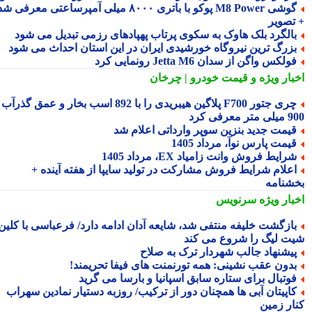
گوشی M8 Power پوکو با باتری ۸۰۰۰ میلی آمپرساعتی معرفی شد
تصویر
الگرد بلک هاوک به سکوی پرتاب پهپادهای رزمی تبدیل می شود
زرگ ترین نیروگاه خورشیدی ایران در این استان احداث می شود
ولکس واگن از سدان Jetta M6 رونمایی کرد
بار ویژه
و قیمت خودرو | چرخان
چری جتور F700 پلاگین هیبریدی را با 892 اسب بخار و عمق گذرآب
 معرفی کرد
یمت جدید بنزین سوپر وارداتی اعلام شد
یمت پارس نوآ، مرداد 1405
رایط فروش وانت زامیاد EX، مرداد 1405
علام شرایط فروش مشارکت در تولید سایپا از هفته آینده +
شنامه
بار ویژه
سرنویس
ازگشت خلیفه منتفی شد، شایعه آدان ادامه دارد/ فرعباسی با کلین
ت لیگ را شروع می کند
یشنهاد جالب شهردار ترک به صلاح
دون عقب نشینی: همه تورنمنت های فیفا تحریمند!
وتبال برای ستاره سابق اسپانیا و بارسا می گرید
اپیتان آبی ها همچنان دور از ترکیب/ روزبه دستیار نمادین سهراب
ار زمین