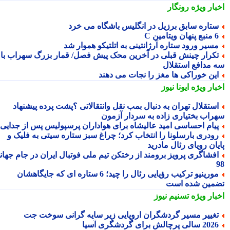
بار ویژه
رونگار
تاره سابق برزیل در انگلیس باشگاه می خرد
 پنهان ویتامین C
سیر ورود ستاره آرژانتینی به اتلتیکو هموار شد
کرار چینش قبلی در آخرین محک پیش فصل/ قمار بزرگ سهراب با
 مدافع استقلال
ین خوراکی ها مغز را نجات می دهند
بار ویژه
ایونا نیوز
ستقلال تهران به دنبال بمب نقل وانتقالاتی ؟پشت پرده پیشنهاد
راب بختیاری زاده به سردار آزمون
یام احساسی امید عالیشاه برای هواداران پرسپولیس پس از جدایی
ودری بارسلونا را انتخاب کرد؛ چراغ سبز ستاره سیتی به فلیک و
یان رویای رئال مادرید
فشاگری پرویز برومند از رختکن تیم ملی فوتبال ایران در جام جهانی
مورینیو ترکیب رؤیایی رئال را چید؛ 6 ستاره ای که جایگاهشان
مین شده است
بار ویژه
تسنیم نیوز
غییر مسیر گردشگران اروپایی زیر سایه گرانی سوخت جت
2 سالی پرچالش برای گردشگری آسیا