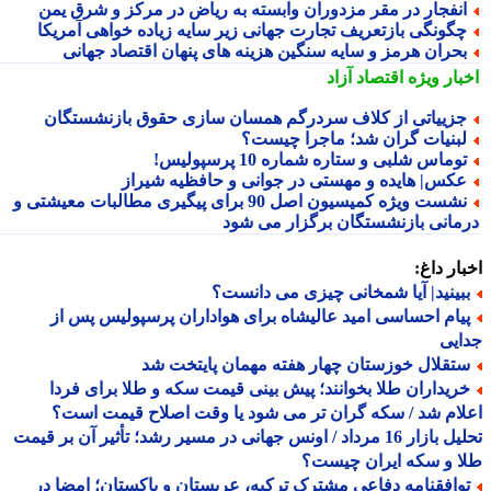
نفجار در مقر مزدوران وابسته به ریاض در مرکز و شرق یمن
گونگی بازتعریف تجارت جهانی زیر سایه زیاده خواهی آمریکا
حران هرمز و سایه سنگین هزینه های پنهان اقتصاد جهانی
بار ویژه
اقتصاد آزاد
زییاتی از کلاف سردرگم همسان سازی حقوق بازنشستگان
بنیات گران شد؛ ماجرا چیست؟
وماس شلبی و ستاره شماره 10 پرسپولیس!
کس| هایده و مهستی در جوانی و حافظیه شیراز
نشست ویژه کمیسیون اصل 90 برای پیگیری مطالبات معیشتی و
مانی بازنشستگان برگزار می شود
ار داغ:
بینید| آیا شمخانی چیزی می دانست؟
یام احساسی امید عالیشاه برای هواداران پرسپولیس پس از
یی
تقلال خوزستان چهار هفته مهمان پایتخت شد
ریداران طلا بخوانند؛ پیش بینی قیمت سکه و طلا برای فردا
ام شد / سکه گران تر می شود یا وقت اصلاح قیمت است؟
تحلیل بازار 16 مرداد / اونس جهانی در مسیر رشد؛ تأثیر آن بر قیمت
 و سکه ایران چیست؟
وافقنامه دفاعی مشترک ترکیه، عربستان و پاکستان؛ امضا در