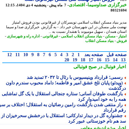
رگزاری صداوسیما
-
اقتصادی
-
7 ماه پیش - پنجشنبه 4 دی 1404، 12:15
80321
ر بنیاد مسکن انقلاب اسلامی تویسرکان از غیرقانونی بودن فروش امتیاز
ت ملی مسکن در این شهرستان خبر داد. - به گزارش خبرگزاری صدا و سیما
ان همدان ، سهیل مومیوند با هشدار نسبت به ...
از
-
مسکن
-
بنیاد مسکن انقلاب اسلامی
-
غیرقانونی
-
اداره راه و شهرسازی
-
وش
-
بنیاد مسکن انقلاب
حه قبل
صفحه بعد
1
2
3
4
5
6
7
8
9
10
11
12
20
19
18
17
16
15
14
بار فوتبال در صبح فوتبالی
سمی؛ قرارداد وینیسیوس با رئال تا ۲۰۳۲ تمدید شد
ویدئو) پایان تلخ عشق امیر و فاطمه؛ داماد محبوب سندرم داون
گذشت
ازگشت طوفان آسانی؛ ستاره جنجالی استقلال با یک گل تماشایی
ه را به خود امیدوار کرد
از منتفی شدن بازگشت رامین رضائیان به استقلال؛ اختلاف بر سر
م قرارداد
شنواره گل در دیدار تدارکاتی؛ استقلال با درخشش سحرخیزان از
 هم نام خوزستانی عبور کرد
بار ویژه
اندیشه معاصر