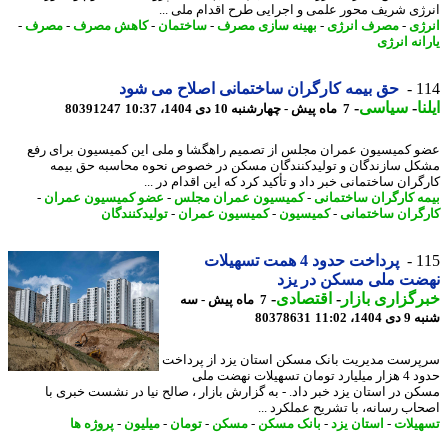
ژی شریف محور علمی و اجرایی طرح اقدام ملی ...
ژی
-
مصرف انرژی
-
بهینه سازی مصرف
-
ساختمان
-
کاهش مصرف
-
مصرف
-
نه انرژی
1
حق بیمه کارگران ساختمانی اصلاح می شود
ا
-
سیاسی
-
7 ماه پیش - چهارشنبه 10 دی 1404، 10:37
80391247
 کمیسیون عمران مجلس از تصمیم راهگشا و ملی این کمیسیون برای رفع
ل سازندگان و تولیدکنندگان مسکن در خصوص نحوه محاسبه حق بیمه
ران ساختمانی خبر داد و تأکید کرد که این اقدام در ...
ه کارگران ساختمانی
-
کمیسیون عمران مجلس
-
عضو کمیسیون عمران
-
گران ساختمانی
-
کمیسیون
-
کمیسیون عمران
-
تولیدکنندگان
1
پرداخت حدود 4 همت تسهیلات
ضت ملی مسکن در یزد
گزاری بازار
-
اقتصادی
-
7 ماه پیش - سه
14، 11:02
80378631
رست مدیریت بانک مسکن استان یزد از پرداخت
حدود 4 هزار میلیارد تومان تسهیلات نهضت ملی
ن در استان یزد خبر داد. - به گزارش بازار ، صالح نیا در نشست خبری با
اب رسانه، با تشریح عملکرد ...
یلات
-
استان یزد
-
بانک مسکن
-
مسکن
-
تومان
-
میلیون
-
پروژه ها