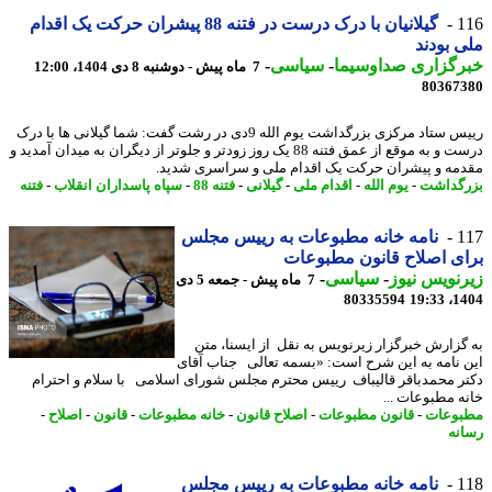
1
گیلانیان با درک درست در فتنه 88 پیشران حرکت یک اقدام
 بودند
رگزاری صداوسیما
-
سیاسی
-
7 ماه پیش - دوشنبه 8 دی 1404، 12:00
80367
رییس ستاد مرکزی بزرگداشت یوم الله 9دی در رشت گفت: شما گیلانی ها با درک
درست و به موقع از عمق فتنه 88 یک روز زودتر و جلوتر از دیگران به میدان آمدید و
مه و پیشران حرکت یک اقدام ملی و سراسری شدید.
گداشت
-
یوم الله
-
اقدام ملی
-
گیلانی
-
فتنه 88
-
سپاه پاسداران انقلاب
-
فتنه
1
نامه خانه مطبوعات به رییس مجلس
ی اصلاح قانون مطبوعات
نویس نیوز
-
سیاسی
-
7 ماه پیش - جمعه 5 دی
80335594
1404
گزارش خبرگزار زیرنویس به نقل از ایسنا، متن
 نامه به این شرح است: «بسمه تعالی جناب آقای
ر محمدباقر قالیباف رییس محترم مجلس شورای اسلامی با سلام و احترام
ه مطبوعات ...
وعات
-
قانون مطبوعات
-
اصلاح قانون
-
خانه مطبوعات
-
قانون
-
اصلاح
-
نه
1
نامه خانه مطبوعات به رییس مجلس