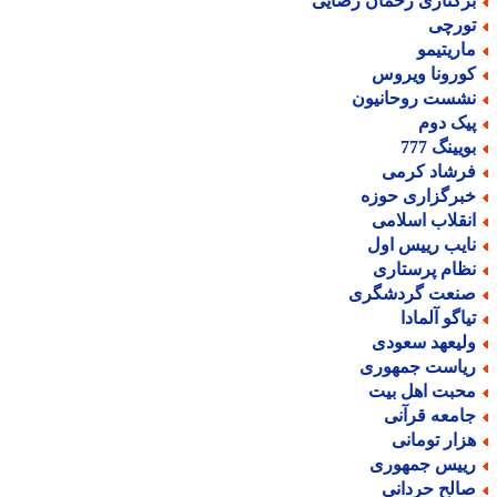
رکناری رحمان رضایی
ورچی
اریتیمو
ورونا ویروس
شست روحانیون
یک دوم
یینگ 777
رشاد کرمی
برگزاری حوزه
نقلاب اسلامی
ایب رییس اول
ظام پرستاری
نعت گردشگری
یاگو آلمادا
لیعهد سعودی
یاست جمهوری
حبت اهل بیت
امعه قرآنی
زار تومانی
ییس جمهوری
الح حردانی