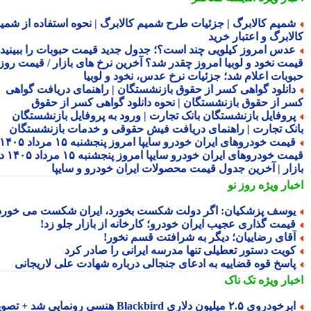
میم کالابرگ | جزئیات طرح شمیم کالابرگ | نحوه استفاده از شمیم
لابرگ و اعتبار خرید
دس امروز کیلویی چند است؟؛ جدول جدید قیمت حبوبات را ببینید /
مت نخود و لوبیا امروز چقدر شد؟ آخرین نرخ های بازار / قیمت روز
وبات اعلام شد؛ جزئیات نرخ عدس، نخود و لوبیا
انلود گواهی کسر از حقوق بازنشستگان | راهنمای دریافت گواهی
ر از حقوق بازنشستگان | نحوه دانلود گواهی کسر از حقوق
روفایل بازنشستگان بانک تجارت | ورود به پروفایل بازنشستگان
نک تجارت | راهنمای دریافت فیش حقوقی و خدمات بازنشستگان
قیمت خودروهای ایران خودرو سایپا امروز پنجشنبه ۱۵ مرداد ۱۴۰۵ |
قیمت خودروهای ایران خودرو سایپا امروز پنجشنبه ۱۵ مرداد ۱۴۰۵ در
زار | آخرین جدول قیمت محصولات ایران خودرو و سایپا
بار ویژه
روز نو
وسف پزشکیان: اگر دولت شکست بخورد، ایران شکست می خورد
یمت گذاری عجیب ایران خودرو؛ کارخانه از بازار جلو زد!
قای رضاییان؛ دیگر به شرافتت قسم نخور!
ویت دستور تعطیلی تنها مدرسه ایرانی را صادر کرد
اسخ قوه قضاییه به ادعای جنجالی درباره شهادت علی لاریجانی
بار ویژه
تک ناک
رخودروی ۲.۵ میلیون دلاری Blackbird هنسی رونمایی شد + تصویر