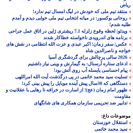
اض
نتقد تیم ملی که خودش در لیگ امسال تیم ندارد!
وحانی بوکسور: در میانه انتخابی تیم ملی خوابی دیدم و آمدم
به شدم!
دئو| لحظه وقوع زلزله 7.1 ریشتری ژاپن در اتاق عمل جراحی
رنامه های اندرویدی ناخواسته خطاکار شدند
کس| سفر زمان؛ اکبر عبدی و عزت الله انتظامی در نقش های
جه و ناصرالدین شاه
الی پرچالش برای گردشگری آسیا
دعای ستاره آرسنال: به گیمارش و وینی نیاز داشتیم
یام احساسی یایسله آب روی آتش بود!
سلیت سید محمد خاتمی در پی درگذشت آیت الله امراللهی
گاهی که 30سال پیش آینده موبایل را پیش بینی کرد!
هور امام زمان (عج)؛ از اسارت در خرافه تا رهایی با عقلانیت و
اومت
دابیر ضد تحریمی سازمان همکاری های شانگهای
ضوعات داغ:
ستقلال خوزستان
ید محمد خاتمی