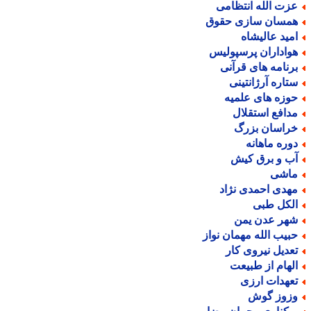
زت الله انتظامی
مسان سازی حقوق
مید عالیشاه
واداران پرسپولیس
رنامه های قرآنی
تاره آرژانتینی
وزه های علمیه
دافع استقلال
راسان بزرگ
وره ماهانه
ب و برق کیش
اشی
هدی احمدی نژاد
لکل طبی
هر عدن یمن
بیب الله مهمان نواز
عدیل نیروی کار
لهام از طبیعت
عهدات ارزی
زوز گوش