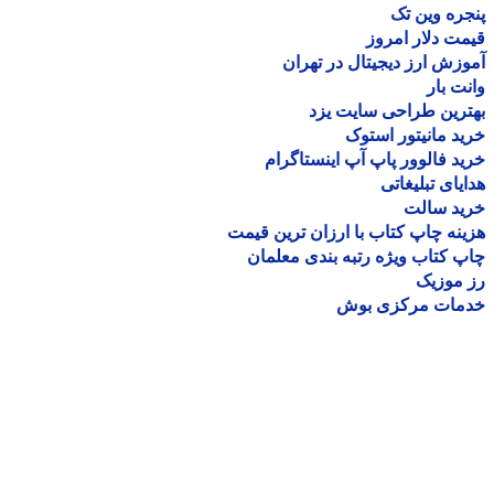
ره وین تک
ت دلار امروز
زش ارز دیجیتال در تهران
ت بار
رین طراحی سایت یزد
د مانیتور استوک
د فالوور پاپ آپ اینستاگرام
یای تبلیغاتی
ید سالت
نه چاپ کتاب با ارزان ترین قیمت
 کتاب ویژه رتبه بندی معلمان
موزیک
مات مرکزی بوش