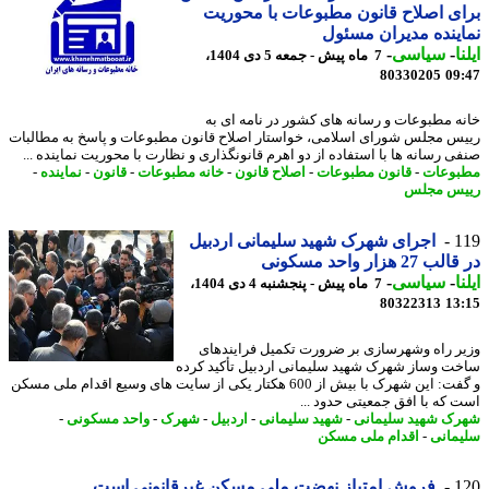
ی اصلاح قانون مطبوعات با محوریت
ینده مدیران مسئول
ا
-
سیاسی
-
7 ماه پیش - جمعه 5 دی 1404،
80330205
09
ه مطبوعات و رسانه های کشور در نامه ای به
س مجلس شورای اسلامی، خواستار اصلاح قانون مطبوعات و پاسخ به مطالبات
ی رسانه ها با استفاده از دو اهرم قانونگذاری و نظارت با محوریت نماینده ...
وعات
-
قانون مطبوعات
-
اصلاح قانون
-
خانه مطبوعات
-
قانون
-
نماینده
-
س مجلس
1
اجرای شهرک شهید سلیمانی اردبیل
27 هزار واحد مسکونی
ا
-
سیاسی
-
7 ماه پیش - پنجشنبه 4 دی 1404،
80322313
13
ر راه وشهرسازی بر ضرورت تکمیل فرایندهای
ت وساز شهرک شهید سلیمانی اردبیل تأکید کرده
و گفت: این شهرک با بیش از 600 هکتار یکی از سایت های وسیع اقدام ملی مسکن
 که با افق جمعیتی حدود ...
ک شهید سلیمانی
-
شهید سلیمانی
-
اردبیل
-
شهرک
-
واحد مسکونی
-
مانی
-
اقدام ملی مسکن
1
فروش امتیاز نهضت ملی مسکن غیرقانونی است