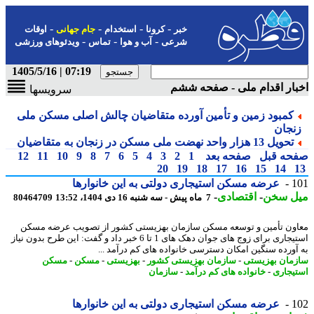
-
-
-
-
خبر
کرونا
استخدام
جام جهانی
اوقات
-
-
-
شرعی
آب و هوا
تماس
ویدئوهای ورزشی
07:19 | 1405/5/16
ار اقدام ملی - صفحه ششم
سرویسها
کمبود زمین و تأمین آورده متقاضیان چالش اصلی مسکن ملی
نجان
تحویل 13 هزار واحد نهضت ملی مسکن در زنجان به متقاضیان
حه قبل
صفحه بعد
1
2
3
4
5
6
7
8
9
10
11
12
20
19
18
17
16
15
14
1
عرضه مسکن استیجاری دولتی به این خانوارها
ل سخن
-
اقتصادی
-
7 ماه پیش - سه شنبه 16 دی 1404، 13:52
80464709
ون تأمین و توسعه مسکن سازمان بهزیستی کشور از تصویب عرضه مسکن
استیجاری برای زوج های جوان دهک های 1 تا 6 خبر داد و گفت: این طرح بدون نیاز
آورده سنگین امکان دسترسی خانواده های کم درآمد ...
مان بهزیستی
-
سازمان بهزیستی کشور
-
بهزیستی
-
مسکن
-
مسکن
یجاری
-
خانواده های کم درآمد
-
سازمان
1
عرضه مسکن استیجاری دولتی به این خانوارها