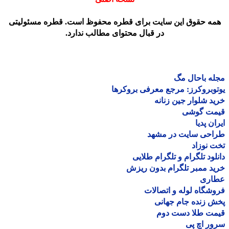
مه حقوق این سایت برای قطره محفوظ است. قطره مسئولیتی
در قبال محتوای مطالب ندارد.
ه باحال مگ
وبروکرز: مرجع معرفی بروکرها
د شلوار جین زنانه
مت گوشی
ان پدیا
احی سایت در مشهد
 نوزاد
لود تلگرام و تلگرام طلایی
د ممبر تلگرام بدون ریزش
اری
شگاه لوله و اتصالات
 زنده جام جهانی
مت طلا دست دوم
ر اچ پی