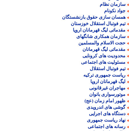
ازمان نظام
واد نکونام
مسان سازی حقوق بازنشستگان
یم فوتبال استقلال خوزستان
قدماتی لیگ قهرمانان اروپا
ازمان همکاری شانگهای
جت الاسلام والمسلمین
قدماتی لیگ قهرمانان
حدودیت های کرونایی
سئولیت های اجتماعی
یم فوتبال استقلال
یاست جمهوری ترکیه
یگ قهرمانان اروپا
هاجران غیرقانونی
وتورسواری بانوان
هور امام زمان (عج)
وشی های اندرویدی
ستگاه های اجرایی
هاد ریاست جمهوری
سانه های اجتماعی