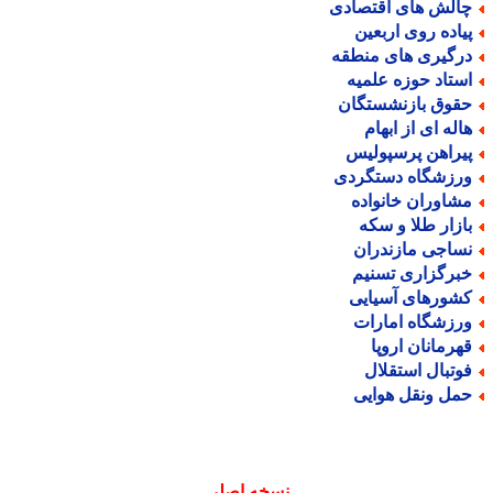
الش های اقتصادی
یاده روی اربعین
رگیری های منطقه
ستاد حوزه علمیه
قوق بازنشستگان
اله ای از ابهام
یراهن پرسپولیس
رزشگاه دستگردی
شاوران خانواده
ازار طلا و سکه
ساجی مازندران
برگزاری تسنیم
شورهای آسیایی
رزشگاه امارات
هرمانان اروپا
وتبال استقلال
مل ونقل هوایی
نسخه اصلی