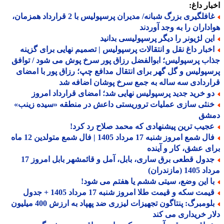
ار داغ:
غافلگیری بزرگ شبانه/ مدیران پرسپولیس با 2 قرارداد همزمان،
داران را به وجد آوردند
ین لژیونر را دیگر پرسپولیسی بدانید
خبار داغ نقل و انتقالات پرسپولیس | تصمیم نهایی برای گزینه
ب پرسپولیس؛ ابوالفضل رزاق پور سرخ پوش می شود / توافق
پولیس و گل گهر برای انتقال مدافع چپ؛ رزاق پور با امضای
ردادی سه ساله به جمع سرخ پوشان اضافه شد
و خرید جدید پرسپولیس نهایی شد؛ امضای قرارداد امروز
نثی سازی عملیات تروریستی داعش در منطقه «سیده زینب»
شق
جیب ترین پیشنهادی که محمد صلاح رد کرد!
فال شمع امروز شنبه 17 مرداد 1405 | فال شمع متولدین 12 ماه
ی عشق، کار و آینده
جدول قطعی برق ساری، بابل، آمل و قائمشهر بابل امروز 17
1 (مازندران)
ا این وضع، سیتی ششم یا هفتم می شود!
مت سکه و قیمت طلا امروز شنبه 17 مرداد 1405 + جدول
بلومبرگ: پنتاگون تجهیزات لیزری ضد پهپاد به ارزش 400 میلیون
ر خریداری می کند