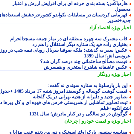
اردباکس؛ بسته بندی حرفه ای برای افزایش ارزش و اعتبار
صول
هرمانی کردستان در مسابقات تکواندو کشور/درخشش استعدادهای
ید+تصویر
بار ویژه
اقتصاد آزاد
اب مشترک سه چهره منطقه ای در نماز جمعه مسجدالحرام
ختیاری زاده قید یک ستاره دیگر استقلال را هم زد
کس| سفر به گذشته؛ ملکه صوفیا سریال رویای نیمه شب در روز
وسی اش؛ سال 1399
یمت مصالح ساختمانی چند درصد گران شد؟
کس عاشقانه شاهرخ استخری و همسرش
بار ویژه
رونگار
ین بار بارسلونا به ستاره سوئدی نه گفت!
یمت گوشت گوساله و گوسفند امروز شنبه 17 مرداد 1405 +جدول
صاویر جدید و دلبرانه از هدیه تهرانی در یک گلخانه
بت تصاویر تماشایی از همزیستی خرس های قهوه ای و کل وبزها در
ترانکوه+فیلم
وگوش در دو سالگی و در کنار مادرش؛ سال 1331
بار ویژه
و قیمت خودرو | چرخان
قایسه سنسور پارک اولتراسونیک و دوربین دنده عقب مزایا و