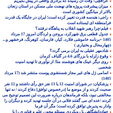
راقچی: وقت آن رسیده که برادری واقعی در پیش بگیریم
یزان پیشرفت پروژه های نهضت ملی مسکن در استان زنجان
اتر از میانگین کشوری است
اجی: هندسه قدرت تغییر کرده است؛ ایران در جایگاه یک قدرت
منطقه ای ایستاده است
یلم/چرا رهبر شهید انقلاب به پناهگاه نرفتند؟
جدول قطعی برق شهرکرد، بروجن و لردگان امروز 17 مرداد
1405 +برنامه خاموشی فلارد، کیار، فارسان، کوهرنگ، فرخشهر و...
ارمحال و بختیاری )
ادمهر عقیلی به ایران برمی گردد؟
وع زلزله با بزرگای 4.6 در گلباف کرمان
وی دیگر عینک های هوشمند متا؛ از نوآوری تا تهدید امنیت
صی
اسامی ژل های غیر مجاز شستشوی پوست منتشر شد (17 مرداد
14
پزشکیان: در شورای امنیت 12 یا 13 نفر حق رأی داشتند و 12 نفر
ت کردند و از موضع ما [درخصوص توافق] دفاع کردند / نه تنها
لفتی نبود، بلکه فرماندهان درباره ضرورت این تصمیم توجیح می
ند /عده ای می گفتند فلانی در آن جلسه تهدید کرده و دیگران را
ار به پذیرش توافق کرده است؛ مگر آن فرما
هاددانشگاهی با رویکردی مسئله محور، علم و فناوری را با