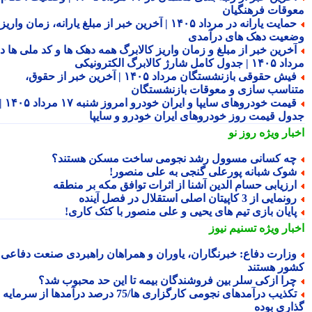
وقات فرهنگیان
حمایت یارانه در مرداد ۱۴۰۵ | آخرین خبر از مبلغ یارانه، زمان واریز و
عیت دهک های درآمدی
خرین خبر از مبلغ و زمان واریز کالابرگ همه دهک ها و کد ملی ها در
ول کامل شارژ کالابرگ الکترونیکی
فیش حقوقی بازنشستگان مرداد ۱۴۰۵ | آخرین خبر از حقوق،
ناسب سازی و معوقات بازنشستگان
قیمت خودروهای سایپا و ایران خودرو امروز شنبه ۱۷ مرداد ۱۴۰۵ |
ول قیمت روز خودروهای ایران خودرو و سایپا
بار ویژه
روز نو
ه کسانی مسوول رشد نجومی ساخت مسکن هستند؟
وک شبانه پورعلی گنجی به علی منصور!
رزیابی حسام الدین آشنا از اثرات توافق مکه بر منطقه
نمایی از 3 کاپیتان اصلی استقلال در فصل آینده
ایان بازی تیم های یحیی و علی منصور با کتک کاری!
بار ویژه
تسنیم نیوز
زارت دفاع: خبرنگاران، یاوران و همراهان راهبردی صنعت دفاعی
ور هستند
را ازکی سلر بین فروشندگان بیمه تا این حد محبوب شد؟
تکذیب درآمدهای نجومی کارگزاری ها/75 درصد درآمدها از سرمایه
اری بوده