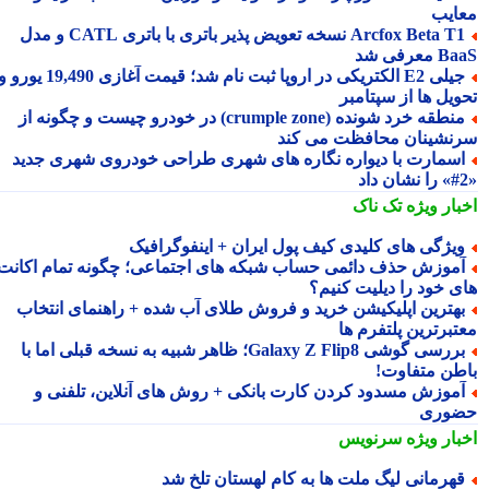
ایب
Arcfox Beta T1 نسخه تعویض پذیر باتری با باتری CATL و مدل
معرفی شد
جیلی E2 الکتریکی در اروپا ثبت نام شد؛ قیمت آغازی 19,490 یورو و
ویل ها از سپتامبر
منطقه خرد شونده (crumple zone) در خودرو چیست و چگونه از
نشینان محافظت می کند
سمارت با دیواره نگاره های شهری طراحی خودروی شهری جدید
بار ویژه
تک ناک
یژگی های کلیدی کیف پول ایران + اینفوگرافیک
موزش حذف دائمی حساب شبکه های اجتماعی؛ چگونه تمام اکانت
ی خود را دیلیت کنیم؟
هترین اپلیکیشن خرید و فروش طلای آب شده + راهنمای انتخاب
تبرترین پلتفرم ها
بررسی گوشی Galaxy Z Flip8؛ ظاهر شبیه به نسخه قبلی اما با
طن متفاوت!
موزش مسدود کردن کارت بانکی + روش های آنلاین، تلفنی و
وری
بار ویژه
سرنویس
هرمانی لیگ ملت ها به کام لهستان تلخ شد