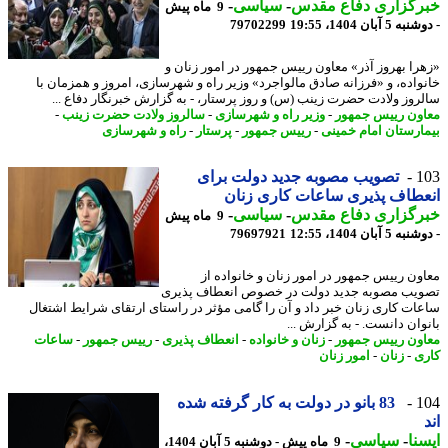
رگزاری دفاع مقدس
-
سیاسی
-
9 ماه پیش
5 آبان 1404، 19:55
79702299
را بهروز آذر» معاون رییس جمهور در امور زنان و
واده، و «فرزانه صادق مالواجرد» وزیر راه و شهرسازی، امروز و همزمان با
روز ولادت حضرت زینب (س) و روز پرستار، - به گزارش خبرنگار دفاع ...
ون رییس جمهور
-
وزیر راه و شهرسازی
-
سالروز ولادت حضرت زینب
-
ارستان امام خمینی
-
رییس جمهور
-
پرستار
-
راه و شهرسازی
1
تصویب مصوبه جدید دولت برای
طاف پذیری ساعات کاری زنان
رگزاری دفاع مقدس
-
سیاسی
-
9 ماه پیش
5 آبان 1404، 12:55
79697921
ون رییس جمهور در امور زنان و خانواده از
یب مصوبه جدید دولت در خصوص انعطاف پذیری
ات کاری زنان خبر داد و آن را گامی مؤثر در راستای ارتقای شرایط اشتغال
وان دانست. - به گزارش ...
ون رییس جمهور
-
زنان و خانواده
-
انعطاف پذیری
-
رییس جمهور
-
ساعات
ی
-
زنان
-
امور زنان
1
83 بانو در دولت به کار گرفته شده
نا
-
سیاسی
-
9 ماه پیش - دوشنبه 5 آبان 1404،