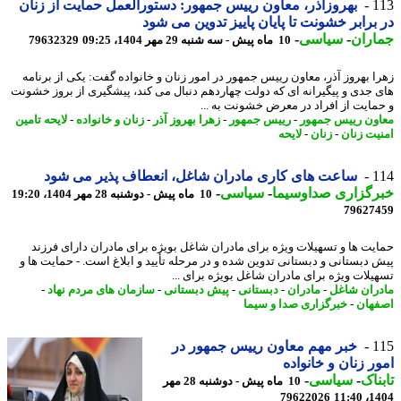
1
بهروزآذر، معاون رییس جمهور: دستورالعمل حمایت از زنان
برابر خشونت تا پایان پاییز تدوین می شود
اران
-
سیاسی
-
10 ماه پیش - سه شنبه 29 مهر 1404، 09:25
79632329
ا بهروز آذر، معاون رییس جمهور در امور زنان و خانواده گفت: یکی از برنامه
 جدی و پیگیرانه ای که دولت چهاردهم دنبال می کند، پیشگیری از بروز خشونت
مایت از افراد در معرض خشونت به ...
ون رییس جمهور
-
رییس جمهور
-
زهرا بهروز آذر
-
زنان و خانواده
-
لایحه تامین
یت زنان
-
زنان
-
لایحه
1
ساعت های کاری مادران شاغل، انعطاف پذیر می شود
رگزاری صداوسیما
-
سیاسی
-
10 ماه پیش - دوشنبه 28 مهر 1404، 19:20
79627
یت ها و تسهیلات ویژه برای مادران شاغل بویژه برای مادران دارای فرزند
 دبستانی و دبستانی تدوین شده و در مرحله تأیید و ابلاغ است. - حمایت ها و
یلات ویژه برای مادران شاغل بویژه برای ...
ران شاغل
-
مادران
-
دبستانی
-
پیش دبستانی
-
سازمان های مردم نهاد
-
هان
-
خبرگزاری صدا و سیما
1
خبر مهم معاون رییس جمهور در
ر زنان و خانواده
ناک
-
سیاسی
-
10 ماه پیش - دوشنبه 28 مهر
79622026
1404