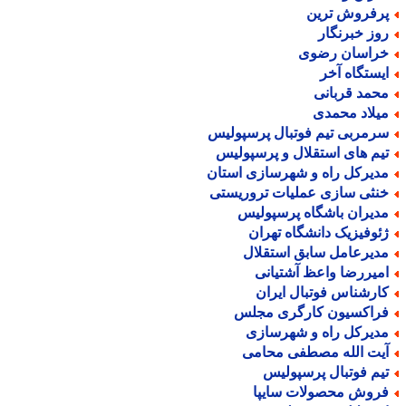
رفروش ترین
وز خبرنگار
راسان رضوی
یستگاه آخر
حمد قربانی
یلاد محمدی
رمربی تیم فوتبال پرسپولیس
یم های استقلال و پرسپولیس
دیرکل راه و شهرسازی استان
نثی سازی عملیات تروریستی
دیران باشگاه پرسپولیس
ئوفیزیک دانشگاه تهران
دیرعامل سابق استقلال
میررضا واعظ آشتیانی
ارشناس فوتبال ایران
راکسیون کارگری مجلس
دیرکل راه و شهرسازی
یت الله مصطفی محامی
یم فوتبال پرسپولیس
روش محصولات سایپا