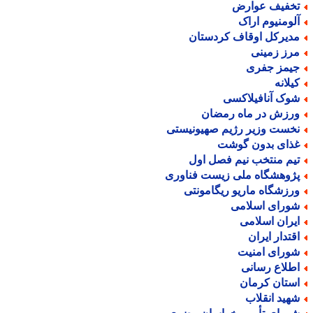
خفیف عوارض
لومنیوم اراک
دیرکل اوقاف کردستان
رز زمینی
یمز جفری
یلانه
وک آنافیلاکسی
رزش در ماه رمضان
خست وزیر رژیم صهیونیستی
ذای بدون گوشت
یم منتخب نیم فصل اول
ژوهشگاه ملی زیست فناوری
رزشگاه ماریو ریگامونتی
ورای اسلامی
یران اسلامی
قتدار ایران
ورای امنیت
طلاع رسانی
ستان کرمان
هید انقلاب