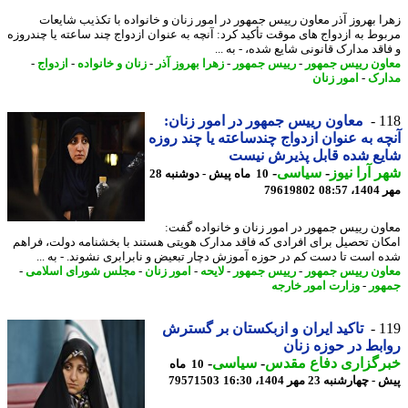
ا بهروز آذر معاون رییس جمهور در امور زنان و خانواده با تکذیب شایعات
وط به ازدواج های موقت تأکید کرد: آنچه به عنوان ازدواج چند ساعته یا چندروزه
اقد مدارک قانونی شایع شده، - به ...
ون رییس جمهور
-
رییس جمهور
-
زهرا بهروز آذر
-
زنان و خانواده
-
ازدواج
-
رک
-
امور زنان
1
معاون رییس جمهور در امور زنان:
ه به عنوان ازدواج چندساعته یا چند روزه
ع شده قابل پذیرش نیست
 آرا نیوز
-
سیاسی
-
10 ماه پیش - دوشنبه 28
08:5
79619802
ون رییس جمهور در امور زنان و خانواده گفت:
ان تحصیل برای افرادی که فاقد مدارک هویتی هستند با بخشنامه دولت، فراهم
 است تا دست کم در حوزه آموزش دچار تبعیض و نابرابری نشوند. - به ...
ون رییس جمهور
-
رییس جمهور
-
لایحه
-
امور زنان
-
مجلس شورای اسلامی
-
ور
-
وزارت امور خارجه
1
تاکید ایران و ازبکستان بر گسترش
بط در حوزه زنان
رگزاری دفاع مقدس
-
سیاسی
-
10 ماه
چهارشنبه 23 مهر 1404، 16:30
79571503