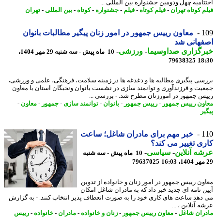
تامیه چهل ودومین جشنواره بین المللی ...
م کوتاه تهران
-
فیلم کوتاه
-
فیلم
-
جشنواره
-
کوتاه
-
بین المللی
-
تهران
1
معاون رییس جمهور در امور زنان پیگیر مطالبات بانوان
فهانی شد
رگزاری صداوسیما
-
ورزشی
-
10 ماه پیش - سه شنبه 29 مهر 1404،
79638325
18
سی پیگیری مطالبه ها و دغدغه ها در زمینه سلامت، فرهنگی، علمی و ورزشی،
یت و فرزندآوری و توانمند سازی در نشست بانوان ونخبگان استان با معاون
س جمهور در امورزنان مطرح شد. - بررسی ...
ون رییس جمهور
-
رییس جمهور
-
بانوان
-
توانمند سازی
-
جمهور
-
معاون
-
ر
1
خبر مهم برای مادران شاغل؛ ساعت
ی تغییر می کند؟
ه آنلاین
-
سیاسی
-
10 ماه پیش - سه شنبه
79637025
ون رییس جمهور در امور زنان و خانواده از تدوین
ن نامه ای جدید خبر داد که به مادران شاغل امکان
دهد ساعت های کاری خود را به صورت انعطاف پذیر انتخاب کنند. - به گزارش
 آنلاین ، ...
ران شاغل
-
معاون رییس جمهور
-
زنان و خانواده
-
مادران
-
خانواده
-
رییس