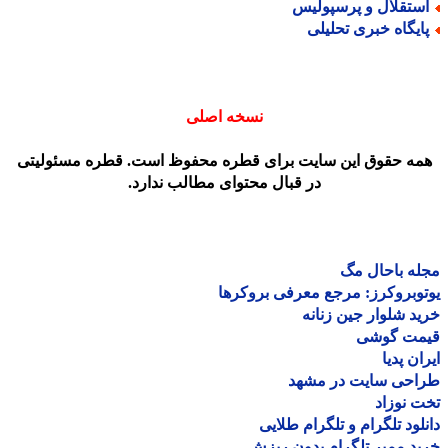
ستقلال و پرسپولیس
ایگاه خبری تحلیلی
نسخه اصلی
مه حقوق این سایت برای قطره محفوظ است. قطره مسئولیتی
در قبال محتوای مطالب ندارد.
ه باحال مگ
وبروکرز: مرجع معرفی بروکرها
د شلوار جین زنانه
مت گوشی
ان پدیا
احی سایت در مشهد
 نوزاد
لود تلگرام و تلگرام طلایی
د ممبر تلگرام بدون ریزش