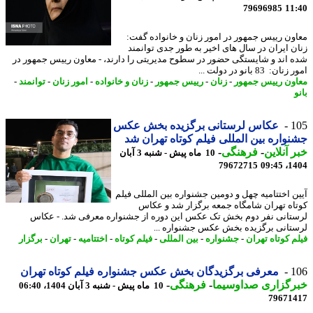
79696985
11
ون رییس جمهور در امور زنان و خانواده گفت:
ن ایران در سال های اخیر به طور جدی توانمند
 اند و شایستگی حضور در سطوح مدیریتی را دارند، - معاون رییس جمهور در
ن: 83 بانو در دولت ...
ون رییس جمهور
-
زنان
-
رییس جمهور
-
زنان و خانواده
-
امور زنان
-
توانمند
-
1
عکاس لرستانی برگزیده بخش عکس
واره بین المللی فیلم کوتاه تهران شد
 آنلاین
-
فرهنگی
-
10 ماه پیش - شنبه 3 آبان
79672715
1404
ن اختتامیه چهل و دومین جشنواره بین المللی فیلم
اه تهران شامگاه جمعه برگزار شد و عکاس
تانی نفر دوم بخش تک عکس این دوره از جشنواره معرفی شد. - عکاس
تانی برگزیده بخش عکس جشنواره ...
م کوتاه تهران
-
جشنواره
-
بین المللی
-
فیلم کوتاه
-
اختتامیه
-
تهران
-
برگزار
1
معرفی برگزیدگان بخش عکس جشنواره فیلم کوتاه تهران
رگزاری صداوسیما
-
فرهنگی
-
10 ماه پیش - شنبه 3 آبان 1404، 06:40
79671