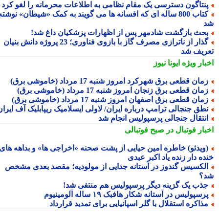
نتاگون دسترسی یک مقام نظامی به اطلاعات محرمانه را لغو کرد
کتاب 800 ساله ای که افسانه ها می گویند به کمک «شیطان» نوشته
حث بازگشت شادمهر پس از اظهارات پزشکیان داغ شد!
گذار از ناترازی مصرف گاز با بازوی فناوری؛ 23 پروژه دانش بنیان
ریف شد
بار ویژه
ایونا نیوز
مان قطعی برق شهرکرد امروز شنبه 17 مرداد (خاموشی برق)
مان قطعی برق زنجان امروز شنبه 17 مرداد (خاموشی برق)
مان قطعی برق اصفهان امروز شنبه 17 مرداد (خاموشی برق)
طق جنجالی ترامپ درباره ایران/ لاولی ایسلامیک ریپابلیک آف ایران!
نتقال جنجالی پرسپولیس انجام شد
بار فوتبال در صبح فوتبالی
ویدئو) خاطره امین حیایی از پشت صحنه «اخراجی ها» و بداهه های
ده دار زنده یاد اکبر عبدی
لکسیس گندوز در آستانه جدایی از مولودیه؛ مقصد بعدی مشخص
؟
ذب یک گزینه دیگر پرسپولیس هم منتفی شد!
رسپولیس در آستانه شکار هافبک ۱۹ ساله آلومینیوم
ذاکره استقلال با گلر اسپانیایی برای تمدید قرارداد