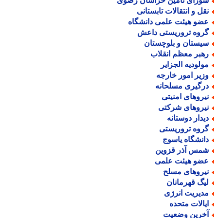
ورای تأمین خراسان رضوی
قل و انتقالات تابستانی
ضو هیئت علمی دانشگاه
روه تروریستی داعش
یستان و بلوچستان
هبر معظم انقلاب
ولودیه الجزایر
زیر امور خارجه
رگیری مسلحانه
یروهای امنیتی
یروهای شرکتی
یدار دوستانه
روه تروریستی
انشگاه یاسوج
مس آذر قزوین
ضو هیئت علمی
یروهای مسلح
یگ قهرمانان
دیریت انرژی
یالات متحده
خرین وضعیت