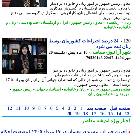
ون رییس جمهور در امور زنان و خانواده در دیدار
معاون نخست وزیر ازبکستان بر گسترش همکاری
انبه در زمینه های اشتغال زنان، کارآفرینی، - به گزارش گروه سیاسی دفاع
، زهرا بهروز ...
ن
-
ازبکستان
-
معاون رییس جمهور
-
ایران و ازبکستان
-
صنایع دستی
-
زنان و
واده
-
خانواده
1
24 درصد اختراعات کشورمان توسط
ن ثبت می شود
 آرا نیوز
-
سیاسی
-
10 ماه پیش - یکشنبه 20
22:0
79539148
ون رییس جمهور در امور زنان و خانواده در بدو
ورود به چین گفت: 24 درصد اختراعات کشورمان
توسط زنان ثبت می شود در حالی که استاندارد جهانی آن برای زنان بین 14 تا 17
د است. - معاون رییس جمهور ...
ون رییس جمهور
-
زنان
-
زنان و خانواده
-
استاندارد جهانی
-
رییس جمهور
-
ر زنان
-
فدراسیون زنان
حه قبل
صفحه بعد
1
2
3
4
5
6
7
8
9
10
11
12
20
19
18
17
16
15
14
بار ویژه
اندیشه معاصر
آخرین خبر از رتبه بندی معلمان در ۱۷ مرداد ۱۴۰۵ | وضعیت احکام و