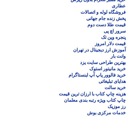
اری
شگاه لوله و اتصالات
 زنده جام جهانی
مت طلا دست دوم
ر اچ پی
ره وین تک
ت دلار امروز
زش ارز دیجیتال در تهران
ت بار
رین طراحی سایت یزد
د مانیتور استوک
د فالوور پاپ آپ اینستاگرام
یای تبلیغاتی
ید سالت
نه چاپ کتاب با ارزان ترین قیمت
 کتاب ویژه رتبه بندی معلمان
موزیک
مات مرکزی بوش