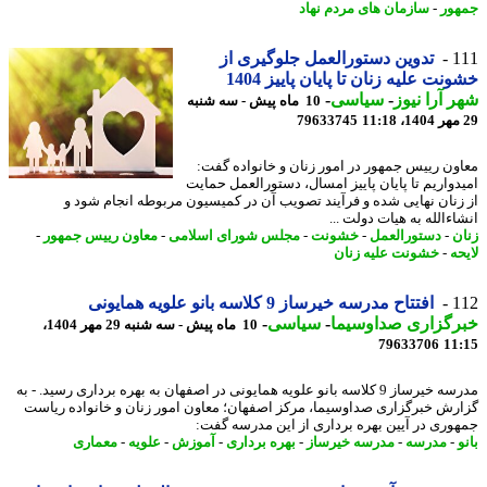
ور
-
سازمان های مردم نهاد
1
تدوین دستورالعمل جلوگیری از
نت علیه زنان تا پایان پاییز 1404
 آرا نیوز
-
سیاسی
-
10 ماه پیش - سه شنبه
79633745
ون رییس جمهور در امور زنان و خانواده گفت:
دواریم تا پایان پاییز امسال، دستورالعمل حمایت
زنان نهایی شده و فرآیند تصویب آن در کمیسیون مربوطه انجام شود و
ءالله به هیات دولت ...
ن
-
دستورالعمل
-
خشونت
-
مجلس شورای اسلامی
-
معاون رییس جمهور
-
ه
-
خشونت علیه زنان
1
افتتاح مدرسه خیرساز 9 کلاسه بانو علویه همایونی
رگزاری صداوسیما
-
سیاسی
-
10 ماه پیش - سه شنبه 29 مهر 1404،
79633706
11
مدرسه خیرساز 9 کلاسه بانو علویه همایونی در اصفهان به بهره برداری رسید. - به
رش خبرگزاری صداوسیما، مرکز اصفهان؛ معاون امور زنان و خانواده ریاست
وری در آیین بهره برداری از این مدرسه گفت:
-
مدرسه
-
مدرسه خیرساز
-
بهره برداری
-
آموزش
-
علویه
-
معماری