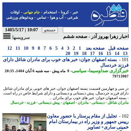
-
-
-
-
خبر
کرونا
استخدام
جام جهانی
اوقات
-
-
-
شرعی
آب و هوا
تماس
ویدئوهای ورزشی
10:07 | 1405/5/17
ار زهرا بهروز آذر - صفحه ششم
سرویسها
حه قبل
صفحه بعد
1
2
3
4
5
6
7
8
9
10
11
12
20
19
18
17
16
15
14
1
بسته اصفهان جوان: خبر های خوب برای مادران شاغل دارای
زند خردسال
رگزاری صداوسیما
-
سیاسی
-
9 ماه پیش - سه شنبه 6 آبان 1404، 20:35
79713
سی و چهارمین قسمت بسته اصفهان جوان، خبر های خوبی برای مادران شاغل
ای فرزند خردسال، پیش دبستانی و دبستانی و دارای شرایط خاص در راه است.
سته اصفهان جوان: خبر های خوب برای مادران ...
ران شاغل
-
دبستانی
-
مادران
-
اصفهان
-
پیش دبستانی
-
فرزند
-
خردسال
1
تجلیل از مقام پرستار با حضور معاون
س جمهور و وزیر راه در بیمارستان امام
نی ساری+ تصاویر