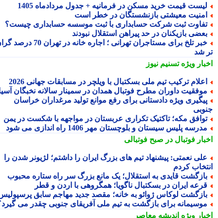
یست قیمت خرید مسکن در فرمانیه + جدول مردادماه 1405
منیت معیشتی بازنشستگان در خطر است
فاوت ثبت شرکت حسابداری با ثبت موسسه حسابداری چیست؟
عضی بازیکنان در حد پیراهن استقلال نبودند
خبر تلخ برای مستاجران تهرانی ؛ اجاره خانه در تهران 70 درصد گران
 شد
بار ویژه
تسنیم نیوز
علام ترکیب تیم ملی بسکتبال با ویلچر در مسابقات جهانی 2026
وفقیت داوران مطرح فوتبال همدان در سمینار سالانه نخبگان آسیا
یگیری ویژه دادستانی برای رفع موانع تولید مرغداران خراسان
وبی
وافق مکه؛ تاکتیک تکراری عربستان در مواجهه با شکست در یمن
درسه پلیس سیستان و بلوچستان مهر 1406 راه اندازی می شود
بار فوتبال در صبح فوتبالی
لی نعمتی: پیشنهاد تیم های بزرگ ایران را داشتم؛ لژیونر شدن را
تخاب کردم
ازگشت قایدی به استقلال؛ یک مانع بزرگ سر راه ستاره محبوب
رعه ایران در بسکتبال ناگویا؛ همگروهی با اردن و قطر
ازگشت لوکاس ژوائو به خانه؛ مقصد جدید مهاجم سابق پرسپولیس
وسیمانه برای بازگشت به تیم ملی آفریقای جنوبی چقدر می گیرد؟
بار ویژه
اندیشه معاصر