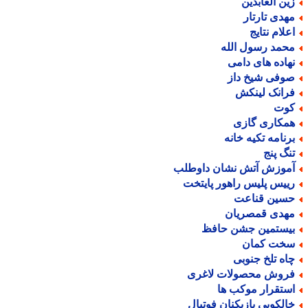
ین العابدین
هدی تارتار
علام نتایج
حمد رسول الله
هاده های دامی
وفی شیخ داز
رانک لینکش
وت
مکاری گازی
رنامه تکیه خانه
نگ پنج
موزش آتش نشان داوطلب
ییس پلیس راهور پایتخت
سین قناعت
هدی قمصریان
یستمین جشن حافظ
خت کمان
اه تلخ جنوبی
روش محصولات لاغری
ستقرار موکب ها
الکوبی بازیکنان فوتبال