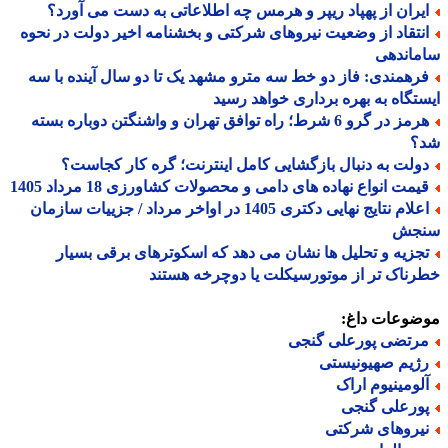
یران از پهپاد ریپر و هرمس چه اطلاعاتی به دست می آورد؟
نتقاد از وضعیت نیروهای شرکتی و بخشنامه اخیر دولت در نحوه
ماندهی
رهمندی: فاز دو خط سه مترو مشهد یک تا دو سال آینده با سه
تگاه به بهره برداری خواهد رسید
هرمز در گرو 6 شرط؛ راه توافق تهران و واشنگتن دوباره بسته
؟
ولت به دنبال بازگشایی کامل اینترنت؛ گره کار کجاست؟
یمت انواع نهاده های دامی و محصولات کشاورزی 18 مرداد 1405
اعلام نتایج نهایی دکتری 1405 در اواخر مرداد / جزییات سازمان
جش
جزیه و تحلیل ها نشان می دهد که اسکوترهای برقی بسیار
ناک تر از موتورسیکلت یا دوچرخه هستند
ضوعات داغ:
رتضی پورعلی گنجی
ژیم صهیونیستی
لومینیوم اراک
ورعلی گنجی
یروهای شرکتی