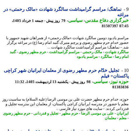
نماهنگ/ مراسم گرامیداشت سالگرد شهادت «مالک رحمتی» در
غه
رگزاری دفاع مقدس
-
سیاسی
-
79 روز پیش - جمعه 1 خرداد 1405،
81507397
07
سم یادبود دومین سالگرد شهادت «مالک رحمتی» از همراهان شهید جمهور با
ر خدام حرم مطهر رضوی و پرچم متبرک گنبد امام رضا (ع) در مراغه برگزار
 - نماهنگ/ مراسم گرامیداشت سالگرد شهادت ...
گرد شهادت
-
مالک رحمتی
-
مراسم گرامیداشت
-
حرم مطهر رضوی
-
گنبد
م رضا
-
سالگرد
-
مراسم یادبود
تجلیل خدّام حرم مطهر رضوی از معلمان ایرانیان شهر کراچی
ستان+ فیلم
ه نیوز
-
سیاسی
-
98 روز پیش - یکشنبه 13 اردیبهشت 1405، 11:32
81383
ه، خدام حرم مطهر حضرت علی بن موسی الرضا (علیه السلام) به مناسبت روز
م با حضور در مدرسه ایرانیان کراچی پاکستان، از معلمان این مدرسه تجلیل و
دانی کردند. - سایت های مورد نیاز فارسی ...
نیان
-
علی بن موسی الرضا
-
حرم مطهر
-
تجلیل و قدردانی
-
حرم مطهر رضوی
لم
-
معلمان