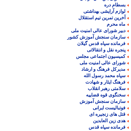
سطام دره
وازم آرایشی بهداشتی
خرین تمرین تیم استقلال
اه محرم
بیر شورای عالی امنیت ملی
ازمان سنجش آموزش کشور
رمانده سپاه قدس گیلان
نجره نقل و انتقالاتی
میسیون اجتماعی مجلس
ورای عالی امنیت ملی
دیرکل فرهنگ و ارشاد
پاه محمد رسول الله
رهنگ ایثار و شهادت
لامتی رهبر انقلاب
خنگوی قوه قضاییه
ازمان سنجش آموزش
وتبالیست ایرانی
تل های زنجیره ای
دی زین العابدین
رمانده سپاه قدس