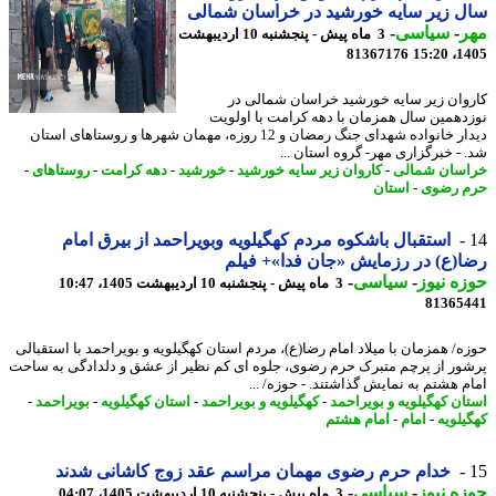
 زیر سایه خورشید در خراسان شمالی
ر
-
سیاسی
-
3 ماه پیش - پنجشنبه 10 اردیبهشت
81367176
1405
وان زیر سایه خورشید خراسان شمالی در
دهمین سال همزمان با دهه کرامت با اولویت
دیدار خانواده شهدای جنگ رمضان و 12 روزه، مهمان شهرها و روستاهای استان
 - خبرگزاری مهر- گروه استان ...
سان شمالی
-
کاروان زیر سایه خورشید
-
خورشید
-
دهه کرامت
-
روستاهای
-
 رضوی
-
استان
استقبال باشکوه مردم کهگیلویه وبویراحمد از بیرق امام
(ع) در رزمایش «جان فدا»+ فیلم
ه نیوز
-
سیاسی
-
3 ماه پیش - پنجشنبه 10 اردیبهشت 1405، 10:47
81365
ه/ همزمان با میلاد امام رضا(ع)، مردم استان کهگیلویه و بویراحمد با استقبالی
ور از پرچم متبرک حرم رضوی، جلوه ای کم نظیر از عشق و دلدادگی به ساحت
م هشتم به نمایش گذاشتند. - حوزه/ ...
ان کهگیلویه و بویراحمد
-
کهگیلویه و بویراحمد
-
استان کهگیلویه
-
بویراحمد
-
یلویه
-
امام
-
امام هشتم
خدام حرم رضوی مهمان مراسم عقد زوج کاشانی شدند
ه نیوز
-
سیاسی
-
3 ماه پیش - پنجشنبه 10 اردیبهشت 1405، 04:07