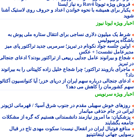
روش ویژه تویوتا Rav4 ره نیاز ایستا
کبار برای همیشه با نحوه خواندن اعداد و حروف روی لاستیک آشنا
ید
بار ویژه
ایونا نیوز
رط یک میلیون دلاری نساجی برای انتقال ستاره ملی پوش به
شگاه پرسپولیس
ولین جلسه جواد نکونام در تبریز؛ سرمربی جدید تراکتور پای میز
یرعامل نشست! + عکس
جاع و بیرانوند عامل جدایی ربیعی از تراکتور بودند؟ ادعای جنجالی
تبریز
اجرای بازوبند تراکتور؛ چرا شجاع خلیل زاده کاپیتانی را به بیرانوند
د؟
دعای جنجالی درباره سهم ایران از دریای خزر؛ آیا کنوانسیون آکتائو
م کشورمان را کاهش می دهد؟
بار ویژه
سرنویس
وزهای خوش سهیلی مقدم در جنوب شرق آسیا؛ / قهرمانی لژیونر
رانی در جام حذفی میانمار
زشکیان: ما امروز نیازمند دانشمندانی هستیم که گره از مشکلات
معه بگشایند
نافع فوتبال ایران در انفعال نیست/ سکوت مهدی تاج در قبال
ایی جهانی اینفانتینیو