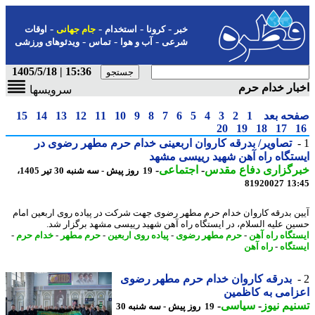
-
-
-
-
خبر
کرونا
استخدام
جام جهانی
اوقات
-
-
-
شرعی
آب و هوا
تماس
ویدئوهای ورزشی
15:36 | 1405/5/18
ار خدام حرم
سرویسها
حه بعد
1
2
3
4
5
6
7
8
9
10
11
12
13
14
15
20
19
18
17
تصاویر/ بدرقه کاروان اربعینی خدام حرم مطهر رضوی در
تگاه راه آهن شهید رییسی مشهد
رگزاری دفاع مقدس
-
اجتماعی
-
19 روز پیش - سه شنبه 30 تیر 1405،
81920027
13
ن بدرقه کاروان خدام حرم مطهر رضوی جهت شرکت در پیاده روی اربعین امام
ن علیه السلام، در ایستگاه راه آهن شهید رییسی مشهد برگزار شد.
تگاه راه آهن
-
حرم مطهر رضوی
-
پیاده روی اربعین
-
حرم مطهر
-
خدام حرم
-
تگاه
-
راه آهن
بدرقه کاروان خدام حرم مطهر رضوی
امی به کاظمین
یم نیوز
-
سیاسی
-
19 روز پیش - سه شنبه 30