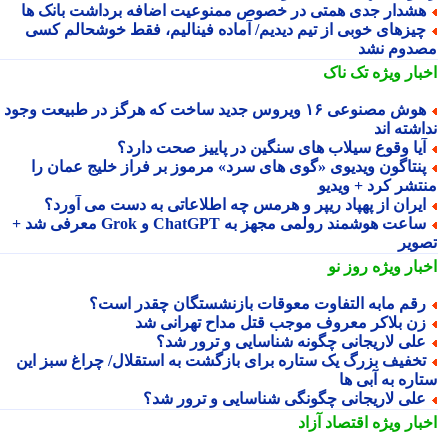
شدار جدی همتی در خصوص ممنوعیت اضافه برداشت بانک ها
یزهای خوبی از تیم دیدیم/ آماده فینالیم، فقط خوشحالم کسی
دوم نشد
بار ویژه
تک ناک
هوش مصنوعی ۱۶ ویروس جدید ساخت که هرگز در طبیعت وجود
شته اند
یا وقوع سیلاب های سنگین در پاییز صحت دارد؟
نتاگون ویدیوی «گوی های سرد» مرموز بر فراز خلیج عمان را
تشر کرد + ویدیو
یران از پهپاد ریپر و هرمس چه اطلاعاتی به دست می آورد؟
ساعت هوشمند رولمی مجهز به ChatGPT و Grok معرفی شد +
ویر
بار ویژه
روز نو
قم مابه التفاوت معوقات بازنشستگان چقدر است؟
ن بلاکر معروف موجب قتل مداح تهرانی شد
لی لاریجانی چگونه شناسایی و ترور شد؟
خفیف بزرگ یک ستاره برای بازگشت به استقلال/ چراغ سبز این
اره به آبی ها
لی لاریجانی چگونگی شناسایی و ترور شد؟
بار ویژه
اقتصاد آزاد