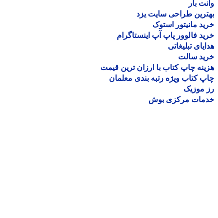
ت بار
رین طراحی سایت یزد
د مانیتور استوک
د فالوور پاپ آپ اینستاگرام
یای تبلیغاتی
ید سالت
نه چاپ کتاب با ارزان ترین قیمت
 کتاب ویژه رتبه بندی معلمان
موزیک
مات مرکزی بوش