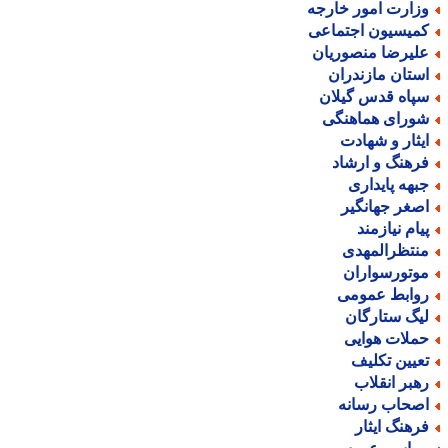
زارت امور خارجه
میسیون اجتماعی
لیرضا منصوریان
ستان مازندران
پاه قدس گیلان
ورای هماهنگی
یثار و شهادت
رهنگ و ارشاد
بهه پایداری
صغر جهانگیر
یام نیازمند
نتظرالمهدی
وتورسواران
وابط عمومی
یگ ستارگان
ملات هوایی
عیین تکلیف
هبر انقلاب
صحاب رسانه
رهنگ ایثار