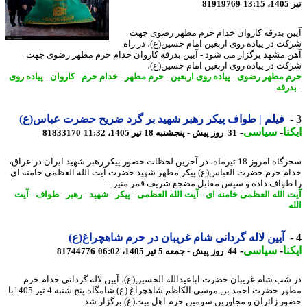
1
81919769
ن بدرقه کاروان خدام حرم مطهر رضوی جهت
ت در پیاده روی اربعین امام حسین(ع)، در راه
 مشهد برگزار می شود - آیین بدرقه کاروان خدام حرم مطهر رضوی جهت
ت در پیاده روی اربعین امام حسین(ع)،
 مطهر رضوی
-
پیاده روی اربعین
-
حرم مطهر
-
خدام حرم
-
کاروان
-
پیاده روی
رقه
فیلم | طواف پیکر رهبر شهید بر گرد ضریح حضرت عباس(ع)
نا
-
سیاسی
-
31 روز پیش - پنجشنبه 18 تیر 1405، 11:32
81833170
سحرگاه امروز 18 تیرماه، در آخرین لحظات حضور پیکر رهبر شهید ایران در عراق،
م حرم حضرت العباس(ع) پیکر مطهر شهید حضرت آیت الله العظمی خامنه ای
طواف داده و سپس مقابل مضجع شریف قمر منیر ...
 الله العظمی خامنه ای
-
آیت الله العظمی
-
پیکر
-
شهید
-
رهبر
-
طواف
-
آیت
آیین لاله گردانی شام غریبان در حرم شاهچراغ(ع)
نا
-
سیاسی
-
44 روز پیش - جمعه 5 تیر 1405، 06:02
81744776
شب شام غریبان حضرت اباعیدالله الحسین(ع)، آیین لاله گردانی خدام حرم
مطهر حضرت احمد بن موسی الکاظم شاهچراغ (ع) شامگاه پنج شنبه 4 تیر 1405با
ر زائران و مجاورین سومین حرم اهل بیت(ع) برگزار شد.