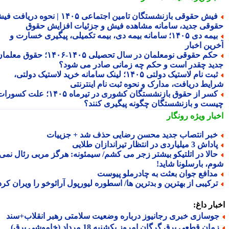
فیش حقوقی بازنشستگان تامین اجتماعی ۱۴۰۵ | نحوه دریافت فیش
وقی جدید، سامانه مشاهده فیش و جزئیات افزایش حقوق
بیمه دی ۱۴۰۵؛ سامانه بیمه دی، بیمه تکمیلی، پیگیری خسارت و
رین اخبار
حکم حقوقی نومعلمان در سال تحصیلی ۱۴۰۵-۱۴۰۶؛ حقوق معلمان
ید چقدر است و حکم چه زمانی صادر می شود؟
ثبت نام لاستیک دولتی ۱۴۰۵؛ لینک سامانه خرید لاستیک دولتی،
ایط دریافت، مدارک و نحوه ثبت نام اینترنتی
کسر از حقوق بازنشستگان کشوری در تیرماه ۱۴۰۵؛ علت کسورات
ست و بازنشستگان چگونه پیگیری کنند؟
بار ویژه
رونگار
بر انتصاب جدید محسن رضایی حذف شد + جزییات
داش 3 میلیاردی در انتظار تیراندازان طلایی
الا در اتلتیکو بیشتر زجر می کشم/ سیمئونه: هرگز مربی رئال نمی
م، بارسلونا شاید!
دافع جوان بعثت به چادرملو پیوست
رکیبی از بهترین و بدترین ها/ اسطوره لیورپول آرائوخو را ویران کرد!
ار داغ:
وسازی خبری رجانیوز درباره وضعیت سلامتی رهبر انقلاب+سند
ان قطعی برق گرگان امروز یکشنبه 18 مرداد (خاموشی برق)