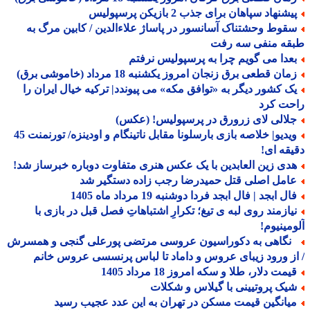
شنهاد سپاهان برای جذب 2 بازیکن پرسپولیس
قوط وحشتناک آسانسور در پاساژ علاءالدین / کابین مرگ به
قه منفی سه رفت
عدا می گویم چرا به پرسپولیس نرفتم
ان قطعی برق زنجان امروز یکشنبه 18 مرداد (خاموشی برق)
ک کشور دیگر به «توافق مکه» می پیوندد| ترکیه خیال ایران را
حت کرد
لالی لای زرورق در پرسپولیس! (عکس)
ویدیو| خلاصه بازی بارسلونا مقابل ناتینگام و اودینزه/ تورنمنت 45
قه ای!
دی زین العابدین با یک عکس هنری متفاوت دوباره خبرساز شد!
امل اصلی قتل حمیدرضا رجب زاده دستگیر شد
ل ابجد | فال ابجد فردا دوشنبه 19 مرداد ماه 1405
یازمند روی لبه ی تیغ؛ تکرارِ اشتباهاتِ فصل قبل در بازی با
مینیوم!
گاهی به دکوراسیون عروسی مرتضی پورعلی گنجی و همسرش
ز ورود زیبای عروس و داماد تا لباس پرنسسی عروس خانم
مت دلار، طلا و سکه امروز 18 مرداد 1405
یک پروتیینی با گیلاس و شکلات
یانگین قیمت مسکن در تهران به این عدد عجیب رسید