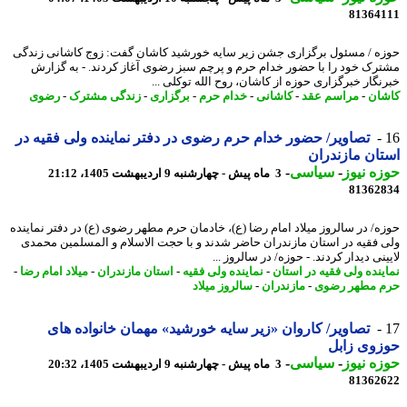
81364
ه / مسئول برگزاری جشن زیر سایه خورشید کاشان گفت: زوج کاشانی زندگی
رک خود را با حضور خدام حرم و پرچم سبز رضوی آغاز کردند. - به گزارش
نگار خبرگزاری حوزه از کاشان، روح الله توکلی ...
ان
-
مراسم عقد
-
کاشانی
-
خدام حرم
-
برگزاری
-
زندگی مشترک
-
رضوی
تصاویر/ حضور خدام حرم رضوی در دفتر نماینده ولی فقیه در
ان مازندران
ه نیوز
-
سیاسی
-
3 ماه پیش - چهارشنبه 9 اردیبهشت 1405، 21:12
81362
ه/ در سالروز میلاد امام رضا (ع)، خادمان حرم مطهر رضوی (ع) در دفتر نماینده
 فقیه در استان مازندران حاضر شدند و با حجت الاسلام و المسلمین محمدی
نی دیدار کردند. - حوزه/ در سالروز ...
ینده ولی فقیه در استان
-
نماینده ولی فقیه
-
استان مازندران
-
میلاد امام رضا
-
 مطهر رضوی
-
مازندران
-
سالروز میلاد
تصاویر/ کاروان «زیر سایه خورشید» مهمان خانواده های
وی زابل
ه نیوز
-
سیاسی
-
3 ماه پیش - چهارشنبه 9 اردیبهشت 1405، 20:32
81362