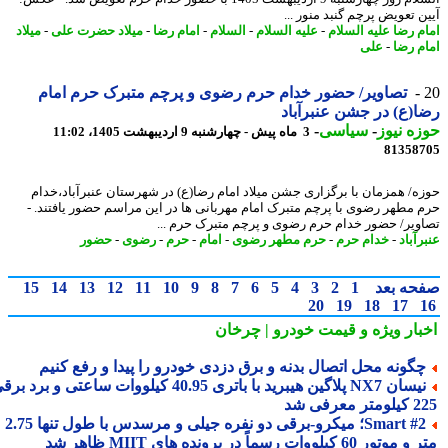
ن تعویض پرچم گنبد منور ...
م رضا علیه السلام
-
علیه السلام
-
السلام
-
امام رضا
-
میلاد حضرت علی
-
میلاد
م رضا
-
علی
تصاویر/ حضور خدام حرم رضوی و پرچم متبرک حرم امام
(ع) در جشن عنبرآباد
ه نیوز
-
سیاسی
-
3 ماه پیش - چهارشنبه 9 اردیبهشت 1405، 11:02
81358
ه/ همزمان با برگزاری جشن میلاد امام رضا(ع) در شهرستان عنبرآباد،خدام
 مطهر رضوی با پرچم متبرک امام مهربانی ها در این مراسم حضور یافتند. -
ویر/ حضور خدام حرم رضوی و پرچم متبرک حرم ...
آباد
-
خدام حرم
-
حرم مطهر رضوی
-
امام
-
حرم
-
رضوی
-
حضور
حه بعد
1
2
3
4
5
6
7
8
9
10
11
12
13
14
15
20
19
18
17
بار ویژه
و قیمت خودرو | چرخان
گونه محل اتصال بدنه و برق دزدی خودرو را پیدا و رفع کنیم
نیسان NX7 پلاگین هیبرید با باتری 40.95 کیلووات ساعتی و برد برقی
 معرفی شد
Smart #2؛ میکرو-برقی دو نفره جیلی و مرسدس با طول تنها 2.75
ور 60 کیلووات رسماً در پرونده های MIIT ظاهر شد