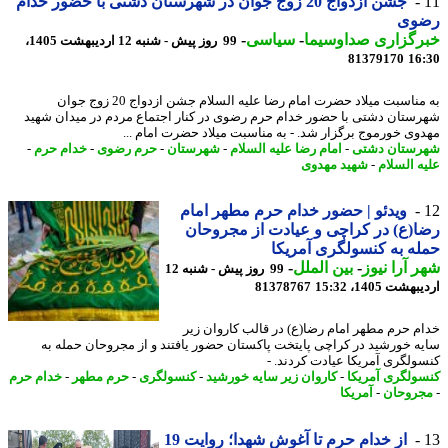
جشن ازدواج 20 زوج جوان در شهرستان دشتی با حضور خدام
وی
رگزاری صداوسیما
-
سیاسی
-
99 روز پیش - شنبه 12 اردیبهشت 1405،
81379170
16
به مناسبت میلاد حضرت امام رضا علیه السلام جشن ازدواج 20 زوج جوان
ستان دشتی با حضور خدام حرم رضوی در کنار اجتماع مردم در میدان شهید
وی خورموج برگزار شد. - به مناسبت میلاد حضرت امام ...
ستان دشتی
-
امام رضا علیه السلام
-
شهرستان
-
حرم رضوی
-
خدام حرم
-
ه السلام
-
شهید مهدوی
ویدئو | حضور خدام حرم مطهر امام
(ع) در کراچی و عیادت از مجروحان
ه به کنسولگری آمریکا
 آرا نیوز
-
بین الملل
-
99 روز پیش - شنبه 12
شت 1405، 15:32
81378767
م حرم مطهر امام رضا(ع) در قالب کاروان زیر
ه خورشید در کراچی پایتخت پاکستان حضور یافتند و از مجروحان حمله به
ولگری آمریکا عیادت کردند. -
ولگری آمریکا
-
کاروان زیر سایه خورشید
-
کنسولگری
-
حرم مطهر
-
خدام حرم
روحان
-
آمریکا
از خدام حرم تا آغوش شهدا؛ روایت 19