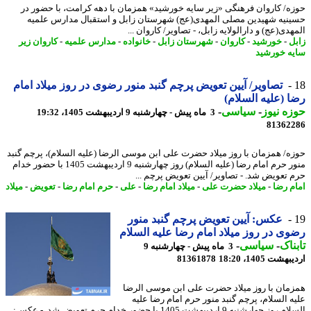
ه/ کاروان فرهنگی «زیر سایه خورشید» همزمان با دهه کرامت، با حضور در
نیه شهیدین مصلی المهدی(عج) شهرستان زابل و استقبال مدارس علمیه
دی(عج) و دارالولایه زابل، - تصاویر/ کاروان ...
ل
-
خورشید
-
کاروان
-
شهرستان زابل
-
خانواده
-
مدارس علمیه
-
کاروان زیر
ه خورشید
تصاویر/ آیین تعویض پرچم گنبد منور رضوی در روز میلاد امام
 (علیه السلام)
ه نیوز
-
سیاسی
-
3 ماه پیش - چهارشنبه 9 اردیبهشت 1405، 19:32
81362
ه/ همزمان با روز میلاد حضرت علی ابن موسی الرضا (علیه السلام)، پرچم گنبد
منور حرم امام رضا (علیه السلام) روز چهارشنبه 9 اردیبهشت 1405 با حضور خدام
 تعویض شد. - تصاویر/ آیین تعویض پرچم ...
م رضا
-
میلاد حضرت علی
-
میلاد امام رضا
-
علی
-
حرم امام رضا
-
تعویض
-
میلاد
عکس: آیین تعویض پرچم گنبد منور
ی در روز میلاد امام رضا علیه السلام
ناک
-
سیاسی
-
3 ماه پیش - چهارشنبه 9
شت 1405، 18:20
81361878
مان با روز میلاد حضرت علی ابن موسی الرضا
ه السلام، پرچم گنبد منور حرم امام رضا علیه
السلام روز چهارشنبه 9 اردیبهشت 1405 با حضور خدام حرم تعویض شد. - عکس: