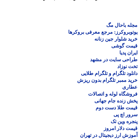
ه باحال مگ
وبروکرز: مرجع معرفی بروکرها
د شلوار جین زنانه
مت گوشی
ان پدیا
احی سایت در مشهد
 نوزاد
لود تلگرام و تلگرام طلایی
د ممبر تلگرام بدون ریزش
اری
شگاه لوله و اتصالات
 زنده جام جهانی
مت طلا دست دوم
ر اچ پی
ره وین تک
ت دلار امروز
زش ارز دیجیتال در تهران