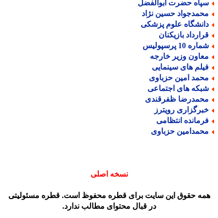
پاه حضرت ابوالفضل
حمدجواد حسین نژاد
انشگاه علوم پزشکی
رارداد بازیکنان
اره 10 پرسپولیس
عاون وزیر خارجه
یلم های سینمایی
حمد امین حزباوی
بکه های اجتماعی
حمدرضا ظفرقندی
برگزاری رویترز
رمانده انتظامی
حمدامین حزباوی
نسخه اصلی
مه حقوق این سایت برای قطره محفوظ است. قطره مسئولیتی
در قبال محتوای مطالب ندارد.