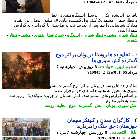
81984743
ر دوراندیشان یکی از پرسنل ایستگاه مفتح در خط
2 قطار شهری مشهد یک کیف پول گمشده حاوی 10 میلیون تومان پول نقد و
رک شناسایی را تنها پس از یک ساعت به صاحبش بازگرداند. - به گزارش
آرانیوز،
ر شهری مشهد
-
قطار شهری
-
ایستگاه
-
خط 2 قطار شهری
-
مشهد
-
قطار
-
ری
تخلیه ده ها روستا در یونان بر اثر موج
ترده آتش سوزی ها
یم نیوز
-
حوادث
-
8 روز پیش - چهارشنبه 7
1، 12:30
81980542
نان ده ها روستا در یونان بر اثر موج گسترده آتش
ی ها مجبور به تخلیه خانه های خود و فرار شدند.
اساس گزارش های منتشر شده آتش نشانان در جزیره سیکلادیک از روز سه
ه به طور مداوم ...
 سوزی
-
یونان
-
آتش
-
گسترده
-
موج
-
تخلیه
-
روستا
کارگران معدن و کلینکر سیمان
ستان: حق جنگ را بپردازید
ا
-
اقتصادی
-
8 روز پیش - چهارشنبه 7 مرداد
81979820
1405