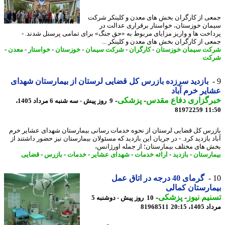
ی از کارگران بخش های معدن و کلینکر شرکت
ان خوزستان، خواستار برقراری عدالت در
اخت ها و واریز مزایای مربوط به «حق جنگ» برای تمامی پرسنل شدند. -
ی از کارگران بخش های معدن و کلینکر ...
ت سیمان خوزستان
-
کارگران
-
شرکت سیمان
-
خوزستان
-
خواستار
-
معدن
-
کت
بازدید سرزده بازرس کل قضایی لرستان از بیمارستان شهدای
یر خرم آباد
رگزاری دفاع مقدس
-
پزشکی
-
9 روز پیش - سه شنبه 6 مرداد 1405،
81972259
11
رس کل قضایی لرستان از نحوه خدمات رسانی بیمارستان شهدای عشایر خرم
د بازدید کرد. - در جریان این بازدید که مسئولان بیمارستان نیز حضور داشتند از
 های مختلف بیمارستان؛ از جمله اورژانس،
ارستان
-
بازدید
-
ارائه خدمات
-
شهدای عشایر
-
خدمات
-
بازرس
-
قضایی
گرمای 40 درجه در اتاق عمل
ارستان کمالی
یم نیوز
-
پزشکی
-
10 روز پیش - دوشنبه 5
1، 20:15
81968511