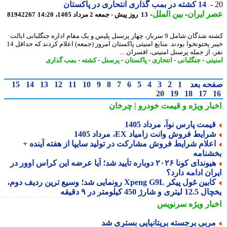
14 کشته در بمب گذاری انتحاری در پاکستان
 ایران
-
بین الملل
-
13 روز پیش - جمعه 2 مرداد 1405، 14:20
81942267
کشته شدگان شامل 9 سرباز، چهار پرسنل پلیس و یک مقام اداره جنگلبانی ایالت
خیبر پختونخوا بودند. منابع امنیتی پاکستان امروز (جمعه) اعلام کردند که حداقل 14
، از جمله پرسنل امنیتی، افسران ...
یتی
-
جنگلبانی
-
انتحاری
-
پاکستان
-
پرسنل
-
کشته
-
بمب گذاری
حه بعد
1
2
3
4
5
6
7
8
9
10
11
12
13
14
15
20
19
18
17
بار ویژه
و قیمت خودرو | چرخان
یمت پارس نوآ، مرداد 1405
رایط فروش وانت زامیاد EX، مرداد 1405
علام شرایط فروش مشارکت در تولید سایپا از هفته آینده +
شنامه
هیوندای کونا ۲۰۲۶ دوباره تأیید شد؛ آیا عرضه این کراس اوور در
ان ادامه دارد؟
کابین غول پیکر Xpeng G9L رونمایی شد؛ وسیع ترین ردیف دوم،
ری و شارژ 450 کیلومتر در ۹ دقیقه
بار ویژه
سرنویس
ربی برجسته بریتانیایی بستری شد