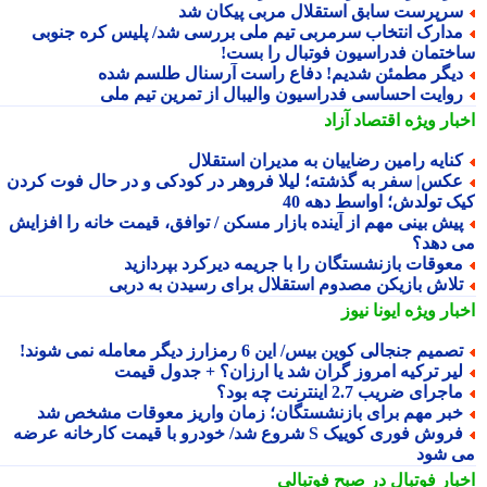
رپرست سابق استقلال مربی پیکان شد
دارک انتخاب سرمربی تیم ملی بررسی شد/ پلیس کره جنوبی
ختمان فدراسیون فوتبال را بست!
یگر مطمئن شدیم! دفاع راست آرسنال طلسم شده
وایت احساسی فدراسیون والیبال از تمرین تیم ملی
بار ویژه
اقتصاد آزاد
نایه رامین رضاییان به مدیران استقلال
کس| سفر به گذشته؛ لیلا فروهر در کودکی و در حال فوت کردن
ک تولدش؛ اواسط دهه 40
یش بینی مهم از آینده بازار مسکن / توافق، قیمت خانه را افزایش
 دهد؟
عوقات بازنشستگان را با جریمه دیرکرد بپردازید
لاش بازیکن مصدوم استقلال برای رسیدن به دربی
بار ویژه
ایونا نیوز
صمیم جنجالی کوین بیس/ این 6 رمزارز دیگر معامله نمی شوند!
یر ترکیه امروز گران شد یا ارزان؟ + جدول قیمت
اجرای ضریب 2.7 اینترنت چه بود؟
بر مهم برای بازنشستگان؛ زمان واریز معوقات مشخص شد
فروش فوری کوییک S شروع شد/ خودرو با قیمت کارخانه عرضه
 شود
بار فوتبال در صبح فوتبالی