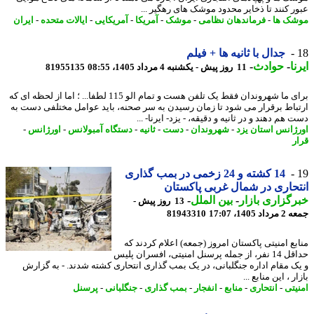
ر کنند تا ذخایر محدود موشک های رهگیر ...
ک ها
-
فرماندهان نظامی
-
موشک
-
آمریکا
-
آمریکایی
-
ایالات متحده
-
ایران
جدال با ثانیه ها + فیلم
ا
-
حوادث
-
11 روز پیش - یکشنبه 4 مرداد 1405، 08:55
81955135
برای ما شهروندان فقط یک تلفن هست و تمام الو 115 لطفا... ؛ اما از لحظه ای که
باط برقرار می شود تا زمان رسیدن به سر صحنه، باید عوامل مختلفی دست به
هم دهند و در ثانیه و دقیقه، - یزد- ایرنا- ...
ژانس استان یزد
-
شهروندان
-
دست
-
ثانیه
-
دستگاه آمبولانس
-
اورژانس
-
ر
14 کشته و 24 زخمی در بمب گذاری
حاری در شمال غربی پاکستان
گزاری بازار
-
بین الملل
-
13 روز پیش -
 1405، 17:07
81943310
بع امنیتی پاکستان امروز (جمعه) اعلام کردند که
حداقل 14 نفر، از جمله پرسنل امنیتی، افسران پلیس
ک مقام اداره جنگلبانی، در یک بمب گذاری انتحاری کشته شدند. - به گزارش
ر ، این منابع ...
یتی
-
انتحاری
-
منابع
-
انفجار
-
بمب گذاری
-
جنگلبانی
-
پرسنل