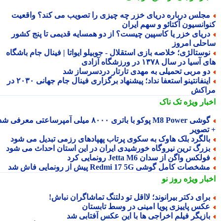
جلس درباره دریای خزر چه چیزی را تصویب می کند؟ واقعیت
وانسیون آکتائو و سهم ایران
ریای خزر یا کاسپین چیست؟ از دو همسایه قدیمی تا پنج کشور
حلی امروز
وستالژی؛ خلاصه بازی استقلال - جوبیلو ایواتا | فینال جام باشگاه
سیا در سال ۱۳۷۸ در ورزشگاه آزادی
و مربی تحمیلی به مهدی تارتار دردسرساز شد
اینفانتینو استعفا نداد؛ پیشنهاد برگزاری فینال جام جهانی ۲۰۳۰ در
اکش
بار ویژه
تک ناک
گوشی M8 Power پوکو با باتری ۸۰۰۰ میلی آمپرساعتی معرفی شد
تصویر
الگرد بلک هاوک به سکوی پرتاب پهپادهای رزمی تبدیل می شود
زرگ ترین نیروگاه خورشیدی ایران در این استان احداث می شود
ولکس واگن از سدان Jetta M6 رونمایی کرد
شخصات کامل گوشی Redmi 17 5G پیش از رونمایی فاش شد
بار ویژه
روز نو
رای دکتر بیرانوند؛ لااقل تو دلتنگ تماشاگران نباش!
کس پاییزی پویا امینی در وسط تابستان
ازیگر فیلم اخراجی ها با این عکس آفتابی شد