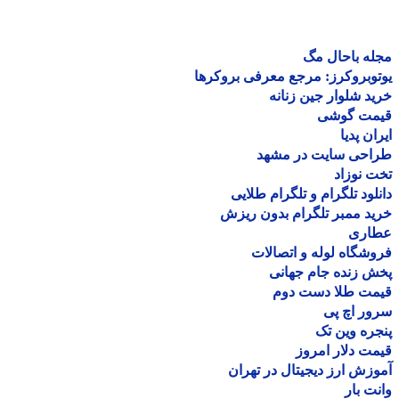
ه باحال مگ
وبروکرز: مرجع معرفی بروکرها
د شلوار جین زنانه
مت گوشی
ان پدیا
احی سایت در مشهد
 نوزاد
لود تلگرام و تلگرام طلایی
د ممبر تلگرام بدون ریزش
اری
شگاه لوله و اتصالات
 زنده جام جهانی
مت طلا دست دوم
ر اچ پی
ره وین تک
ت دلار امروز
زش ارز دیجیتال در تهران
ت بار