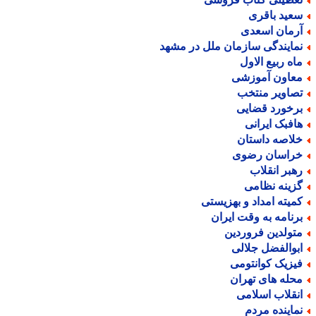
عید باقری
رمان اسعدی
مایندگی سازمان ملل در مشهد
اه ربیع الاول
عاون آموزشی
صاویر منتخب
رخورد قضایی
افبک ایرانی
لاصه داستان
راسان رضوی
هبر انقلاب
زینه نظامی
میته امداد و بهزیستی
رنامه به وقت ایران
تولدین فروردین
بوالفضل جلالی
یزیک کوانتومی
حله های تهران
نقلاب اسلامی
ماینده مردم