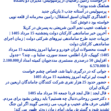
رخواست رامین رضاییان از پرسپولیس/ مدیران دو باشگاه
هنگ شده بودند؟
سپولیس در آستانه جذب 3 بازیکن جدید
فشاگری کاپیتان اسبق استقلال: رامین محرمانه از قلعه نویی
سته بود دعوتش کند!
باهت عجیب نجم الدین شریعتی به پسرش در کربلا
آخرین خبر ساماندهی کارکنان دولت پنجشنبه 15 مرداد 1405 |
یات جدید طرح ساماندهی نیروهای شرکتی دولت | زمان اجرای
اندهی کارکنان دولت
قیمت محصولات ایران خودرو و سایپا امروز پنجشنبه 15 مرداد
 سورن، ساینا و... چند؟ +جدول
افزایش 50 درصدری مستمری مددجویان کمیته امداد از2.100.000
وانی که در درگیری نابینا شد، قصاص چشم خواست
مت لیر ترکیه امروز پنجشنبه 15 مرداد 1405
حضور حدود 25 هزار نفری شرکت کنندگان جاماندگان اربعین در
لای ایران
ل ابجد | فال ابجد فردا جمعه 16 مرداد ماه 1405
کترحسن روحانی:دنبال چه هستیم؟ باید روشن بشود برای مردم.
یتی حرف های عجیب و غریب می زنندمی گویند اگر این جنگ
ید شود و گسترش بیابد، امام زمان زودتر ظهور می کند!