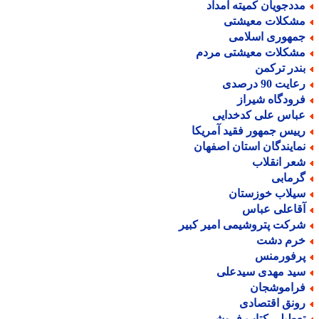
ددجویان کمیته امداد
شکلات معیشتی
مهوری اسلامی
شکلات معیشتی مردم
ندر ترکمن
ایت 90 درصدی
رودگاه شیراز
باس علی کدخدایی
ییس جمهور فقید آمریکا
مایندگان استان اصفهان
عر انقلاب
رمابی
یلاب خوزستان
قاعلی عباس
رکت پتروشیمی امیر کبیر
رم دشت
رفورمنس
ید مهدی سیدعلی
راموشجان
ونق اقتصادی
عطیلی کتاب فروشی