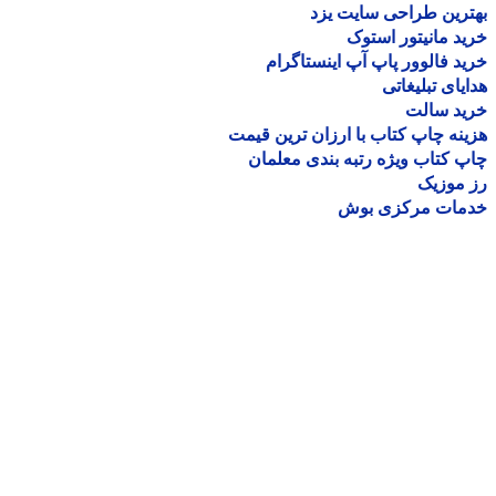
رین طراحی سایت یزد
د مانیتور استوک
د فالوور پاپ آپ اینستاگرام
یای تبلیغاتی
ید سالت
نه چاپ کتاب با ارزان ترین قیمت
 کتاب ویژه رتبه بندی معلمان
موزیک
مات مرکزی بوش