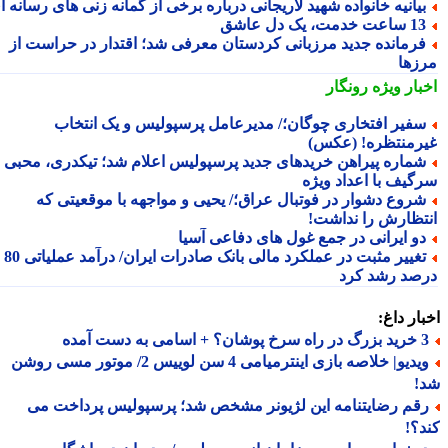
یانیه خانواده شهید لاریجانی درباره برخی از گمانه زنی های رسانه ای
ساعت خدمت، یک دل عاشق
رمانده جدید مرزبانی کردستان معرفی شد؛ اقتدار در حراست از
زها
بار ویژه
رونگار
فیر افتخاری چوگان؛/ مدیرعامل پرسپولیس و یک انتخاب
رمنتظره! (عکس)
ماره پیراهن خریدهای جدید پرسپولیس اعلام شد؛ تیکدری، محبی و
گیف با اعداد ویژه
روع دشوار در فوتبال عراق؛/ یحیی و مواجهه با موقعیتی که
تظارش را نداشت!
و ایرانی در جمع غول های دفاعی آسیا
تغییر مثبت در عملکرد مالی بانک صادرات ایران/ درآمد عملیاتی 80
صد رشد کرد
ار داغ:
 اسامی به دست آمده
ویدیو| خلاصه بازی اینترمیامی 4 سن لوییس 2/ موتور مسی روشن
!
قم رضایتنامه این لژیونر مشخص شد؛ پرسپولیس پرداخت می
؟!