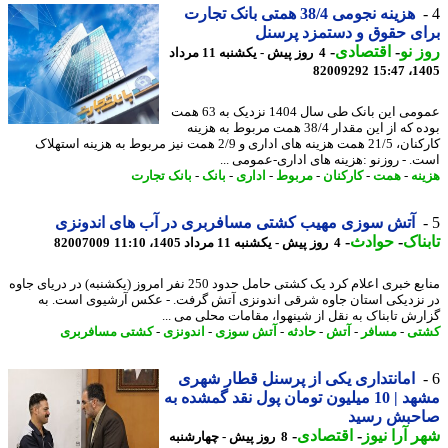
هزینه نجومی 38/4 همتی بانک تجارت
ی حقوق و دستمزد پرسنل
 نو
-
اقتصادی
-
4 روز پیش - یکشنبه 11 مرداد
82009292
1405
عمومی این بانک طی سال 1404 نزدیک به 63 همت
بوده که از این مقدار 38/4 همت مربوط به هزینه
کارکنان، 21/5 همت هزینه های اداری و 2/9 همت نیز مربوط به هزینه استهلاک
. - روزنو :هزینه های اداری-عمومی ...
نه
-
همت
-
کارکنان
-
مربوط
-
اداری
-
بانک
-
بانک تجارت
آتش سوزی مهیب کشتی مسافربری در آب های اندونزی
ناک
-
حوادث
-
4 روز پیش - یکشنبه 11 مرداد 1405، 11:10
82007009
منابع خبری اعلام کرد یک کشتی حامل حدود 250 نفر امروز (یکشنبه) در دریای جاوه
نزدیکی استان جاوه شرقی اندونزی آتش گرفت. - عکس آرشیوی است. به
رش تابناک به نقل از شینهوا، مقامات محلی می ...
تی
-
مسافر
-
آتش
-
حادثه
-
آتش سوزی
-
اندونزی
-
کشتی مسافربری
امانتداری یکی از پرسنل قطار شهری
مشهد | 10 میلیون تومان پول نقد گمشده به
حبش رسید
 آرا نیوز
-
اقتصادی
-
8 روز پیش - چهارشنبه