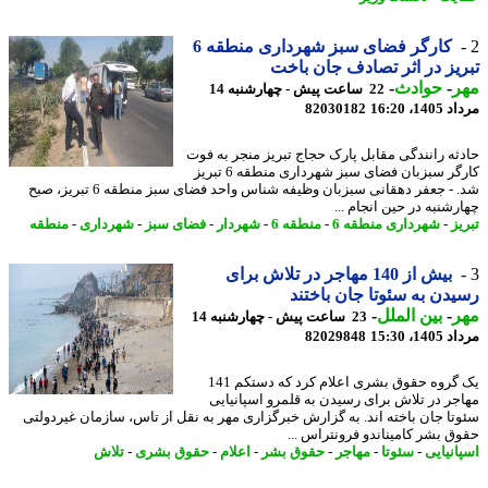
کارگر فضای سبز شهرداری منطقه 6
یز در اثر تصادف جان باخت
ر
-
حوادث
-
22 ساعت پیش - چهارشنبه 14
1، 16:20
82030182
ثه رانندگی مقابل پارک حجاج تبریز منجر به فوت
کارگر سبزبان فضای سبز شهرداری منطقه 6 تبریز
شد. - جعفر دهقانی سبزبان وظیفه شناس واحد فضای سبز منطقه 6 تبریز، صبح
شنبه در حین انجام ...
ز
-
شهرداری منطقه 6
-
منطقه 6
-
شهردار
-
فضای سبز
-
شهرداری
-
منطقه
بیش از 140 مهاجر در تلاش برای
دن به سئوتا جان باختند
ر
-
بین الملل
-
23 ساعت پیش - چهارشنبه 14
1، 15:30
82029848
یک گروه حقوق بشری اعلام کرد که دستکم 141
جر در تلاش برای رسیدن به قلمرو اسپانیایی
تا جان باخته اند. به گزارش خبرگزاری مهر به نقل از تاس، سازمان غیردولتی
ق بشر کامیناندو فرونتراس ...
انیایی
-
سئوتا
-
مهاجر
-
حقوق بشر
-
اعلام
-
حقوق بشری
-
تلاش