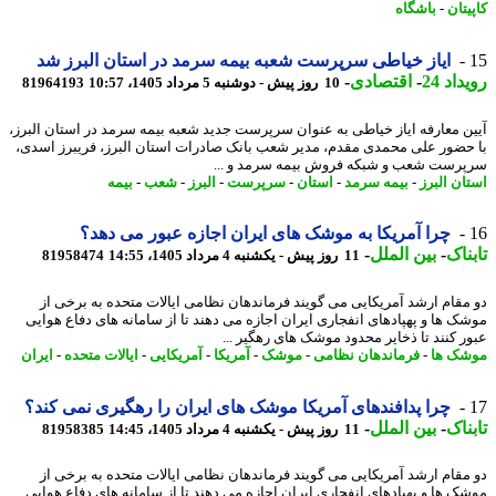
تان
-
باشگاه
ایاز خیاطی سرپرست شعبه بیمه سرمد در استان البرز شد
اد 24
-
اقتصادی
-
10 روز پیش - دوشنبه 5 مرداد 1405، 10:57
81964193
ن معارفه ایاز خیاطی به عنوان سرپرست جدید شعبه بیمه سرمد در استان البرز،
حضور علی محمدی مقدم، مدیر شعب بانک صادرات استان البرز، فریبرز اسدی،
رست شعب و شبکه فروش بیمه سرمد و ...
ان البرز
-
بیمه سرمد
-
استان
-
سرپرست
-
البرز
-
شعب
-
بیمه
چرا آمریکا به موشک های ایران اجازه عبور می دهد؟
ناک
-
بین الملل
-
11 روز پیش - یکشنبه 4 مرداد 1405، 14:55
81958474
مقام ارشد آمریکایی می گویند فرماندهان نظامی ایالات متحده به برخی از
ک ها و پهپادهای انفجاری ایران اجازه می دهند تا از سامانه های دفاع هوایی
ر کنند تا ذخایر محدود موشک های رهگیر ...
ک ها
-
فرماندهان نظامی
-
موشک
-
آمریکا
-
آمریکایی
-
ایالات متحده
-
ایران
چرا پدافندهای آمریکا موشک های ایران را رهگیری نمی کند؟
ناک
-
بین الملل
-
11 روز پیش - یکشنبه 4 مرداد 1405، 14:45
81958385
مقام ارشد آمریکایی می گویند فرماندهان نظامی ایالات متحده به برخی از
ک ها و پهپادهای انفجاری ایران اجازه می دهند تا از سامانه های دفاع هوایی