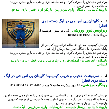
، تیم جدیدش را معرفی کرد. او که سابقه بازی و حتی به بازو بستن بازوبند
یتانی پاری سن ژرمن ...
بند کاپیتانی
-
باشگاه
-
پاری سن ژرمن
-
بازیکن آزاد
-
قطر
-
بازی
-
مدافع
کاپیتان پی اس جی در لیگ دسته دوی
ر!
نویس نیوز
-
ورزشی
-
10 روز پیش - دوشنبه 5
1، 19:58
81968410
پرسنل کیمپمبه، مدافع 30 ساله فرانسوی که پس از
پایان همکاری با باشگاه قطر SC بازیکن آزاد شده
، تیم جدیدش را معرفی کرد. او که سابقه بازی و حتی به بازو بستن بازوبند
یتانی پاری سن ژرمن ...
گاه
-
الخریطیات
-
امضای قرارداد
-
پاری سن ژرمن
-
قطر
-
بازی
-
بازوبند
تانی
سرنوشت عجیب و غریب کیمپمبه/ کاپیتان پی اس جی در لیگ
ته دوی قطر!
گار
-
ورزشی
-
10 روز پیش - دوشنبه 5 مرداد 1405، 19:52
81968384
نل کیمپمبه که روزی بازوبند کاپیتانی پاری سن ژرمن را به بازو می بست امروز
ا به الخریطیات در لیگ دسته دوی قطر پیوست! - پرسنل کیمپمبه که روزی
بند کاپیتانی پاری سن ژرمن را به بازو ...
بند کاپیتانی
-
پرسنل کیمپمبه
-
الخریطیات
-
پاری سن ژرمن
-
لیگ دسته
-