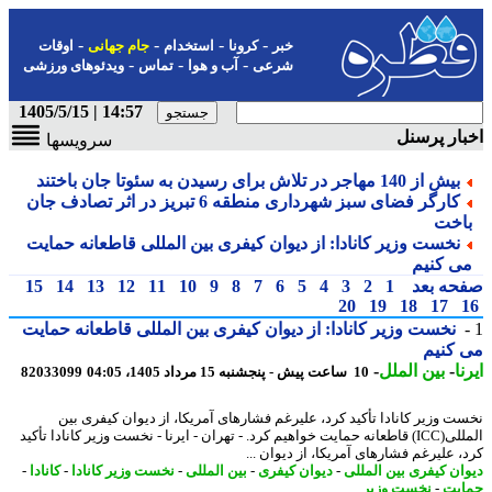
-
-
-
-
خبر
کرونا
استخدام
جام جهانی
اوقات
-
-
-
شرعی
آب و هوا
تماس
ویدئوهای ورزشی
14:57 | 1405/5/15
ار پرسنل
سرویسها
بیش از 140 مهاجر در تلاش برای رسیدن به سئوتا جان باختند
کارگر فضای سبز شهرداری منطقه 6 تبریز در اثر تصادف جان
اخت
نخست وزیر کانادا: از دیوان کیفری بین المللی قاطعانه حمایت
ی کنیم
حه بعد
1
2
3
4
5
6
7
8
9
10
11
12
13
14
15
20
19
18
17
نخست وزیر کانادا: از دیوان کیفری بین المللی قاطعانه حمایت
کنیم
ا
-
بین الملل
-
10 ساعت پیش - پنجشنبه 15 مرداد 1405، 04:05
82033099
ت وزیر کانادا تأکید کرد، علیرغم فشارهای آمریکا، از دیوان کیفری بین
المللی(ICC) قاطعانه حمایت خواهیم کرد. - تهران - ایرنا - نخست وزیر کانادا تأکید
، علیرغم فشارهای آمریکا، از دیوان ...
ان کیفری بین المللی
-
دیوان کیفری
-
بین المللی
-
نخست وزیر کانادا
-
کانادا
-
یت
-
نخست وزیر