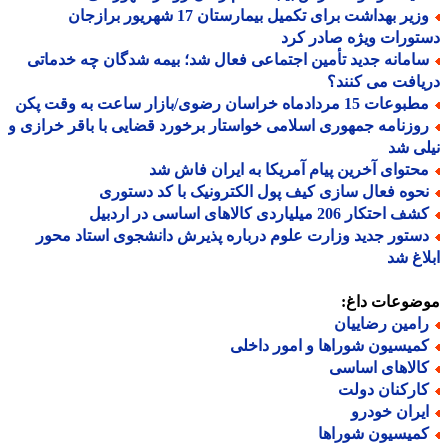
وزیر بهداشت برای تکمیل بیمارستان 17 شهریور برازجان
ورات ویژه صادر کرد
امانه جدید تأمین اجتماعی فعال شد؛ بیمه شدگان چه خدماتی
افت می کنند؟
عات 15 مردادماه خراسان رضوی/بازار ساعت به وقت پکن
وزنامه جمهوری اسلامی خواستار برخورد قضایی با باقر خرازی و
ی شد
حتوای آخرین پیام آمریکا به ایران فاش شد
حوه فعال سازی کیف پول الکترونیک با کد دستوری
 احتکار 206 میلیاردی کالاهای اساسی در اردبیل
ستور جدید وزارت علوم درباره پذیرش دانشجوی استاد محور
اغ شد
ضوعات داغ:
امین رضاییان
میسیون شوراها و امور داخلی
الاهای اساسی
ارکنان دولت
یران خودرو
میسیون شوراها