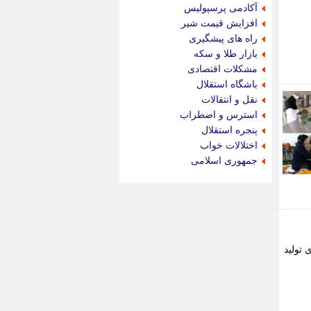
جام جم
آکادمی پرسپولیس
جدید پرس
افزایش قیمت شیر
جماران
راه های پیشگیری
جوان ایرانی
بازار طلا و سکه
جهان مانا
مشکلات اقتصادی
جهان نگر
باشگاه استقلال
جهان نیوز
نقل و انتقالات
چطور
استرس و اضطراب
چمپیونات
پنجره استقلال
چمدون
اختلالات خواب
چه خبر
جمهوری اسلامی
حادثه 24
حرف تو
حوادث پلاس
حوزه نیوز
خبر آنلاین
خبر جنوب
 تولید
خبر سیاسی
خبر گردون
خبر ورزشی
خبرجو