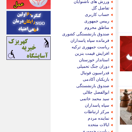
ورزش های ناشنوایان
اینتیتر
تفاضل گل
ایونا نیوز
حساب کاربری
بازتاب آنلاین
رییس جمهوری
باشگاه خبرنگاران
مناطق محروم
باغستان نیوز
صندوق بازنشستگی کشوری
بامبوک
فرمانده سپاه پاسداران
ببین و بخون
ریاست جمهوری ترکیه
بدینسان
افزایش قیمت بنزین
بنکر
استاندار خوزستان
بیت ران
دوران جنگ تحمیلی
پارس فوتبال
فدراسیون فوتبال
پارسینه
بازیکنان آکادمی
پارسینه پلاس
صندوق بازنشستگی
پاز آنلاین
ابوالفضل جلالی
پاس گل
سید محمد خاتمی
پانا
سپاه پاسداران
پرتو نیوز
مرکز ارتباطات
پرسون
نماینده مردم
پنجره نیوز
ایالات متحده
پویامگ
ریاست جمهوری