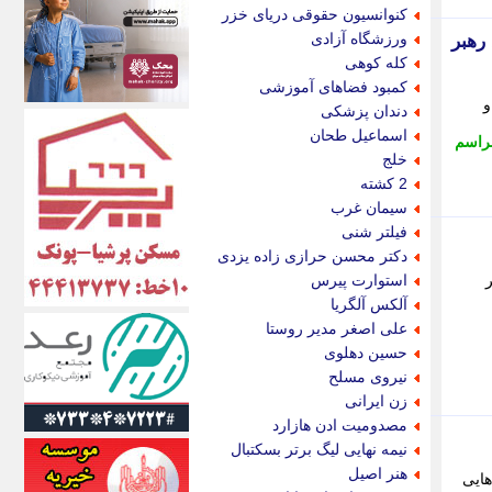
اکونیوز
کنوانسیون حقوقی دریای خزر
الف
ورزشگاه آزادی
 رهبر
انتشار آنلاین
کله کوهی
اندیشه قرن
کمبود فضاهای آموزشی
اندیشه معاصر
هر و
دندان پزشکی
اندیشه ها
اسماعیل طحان
راسم
انرژی پرس
خلج
ای استخدام
2 کشته
ایتنا
سیمان غرب
ایراف
فیلتر شنی
ایران آرت
دکتر محسن حرازی زاده یزدی
ایران آنلاین
استوارت پیرس
ایران زندگی
آلکس آلگریا
ایران فوری
علی اصغر مدیر روستا
ایرانی روز
حسین دهلوی
ایرانیتال
نیروی مسلح
ایرنا
زن ایرانی
ایسکانیوز
مصدومیت ادن هازارد
ایسنا
نیمه نهایی لیگ برتر بسکتبال
ایکنا
هنر اصیل
هایی
ایلنا