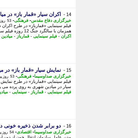
اکران سیار «قمار باز» در می
14 -
-
-
خبرگزاری دفاع مقدس
فرهنگی
53 روز پیش - دوشنبه 25 خرداد 1405، 15:05
فیلم سینمایی «قمارباز» در طرح اکران 
همزمان با سالگرد جنگ 12 روزه فیلم سینمایی قمارباز با داستانی درباره حمله سایبری ...
اکران
-
فیلم سینمایی
-
قمارباز
-
میادین
-
نمایش سیار «قمار باز» در م
15 -
-
-
خبرگزاری صداوسیما
فرهنگی
53 روز پیش - دوشنبه 25 خرداد 1405، 15:00
فیلم سینمایی «قمارباز» در طرح نمایش س
سیار در میادین شهری به روی پرده می ر
فیلم سینمایی
-
قمارباز
-
سینمایی
-
میادی
دو برابر شدن ذخیره خونی د
16 -
-
-
خبرگزاری صداوسیما
اقتصادی
54 روز پیش - یکشنبه 24 خرداد 1405، 12:30
مدیر عامل سازمان انتقال خون از دوبراب