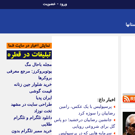
-
ورود
عضویت
تانها
مجله باحال مگ
یوتوبروکرز: مرجع معرفی
بروکرها
خرید شلوار جین زنانه
قیمت گوشی
ایران پدیا
اخبار داغ:
طراحی سایت در مشهد
پرسپولیس با یک عکس، رامین
تخت نوزاد
رضاییان را سوژه کرد
دانلود تلگرام و تلگرام
جانشین رضاییان درخشید؛ دو پاس
طلایی
گل برای شروعی رویایی
خرید ممبر تلگرام بدون
سرمایه هایی که در پرسپولیس