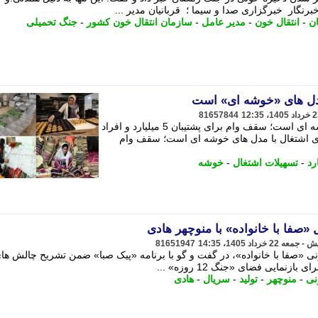
نگار خبرگزاری صدا و سیما ؛ قربانیان مدیر ...
ن
-
انتقال خون
-
مدیر عامل
-
سازمان انتقال خون کشور
-
جنگ تحمیلی
مدل های «خوشه ای» است
81657844
اولویت وام های اشتغال با مدل های خوشه ای است؛ سقف وام برای پشتیبان 5 میلیارد و افراد
 های اشتغال با مدل های خوشه ای است؛ سقف وام
رد
-
تسهیلات اشتغال
-
خوشه
 «صفا با خانواده» با منوچهر هادی
81651947
ی «صفا با خانواده»، در گفت و گو با برنامه «پیک صبا» ضمن تشریح چالش های
نمایی فضای «جنگ 12 روزه» ...
نی
-
منوچهر
-
تولید
-
سریال
-
هادی