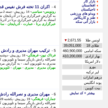
بازار کار
افغانستان
اکران 11 تخته فرش نفیس قدیمی در عمارت ساعت در ایام نوروز
4 -
تاجیکستان
-
-
رونویس
سیاسی
14 روز پیش - جمعه 2 مرداد 1405، 20:53
ویدئو های ورزشی
به گزارش خبرگزاری برنا در آذربایجا
طنز و کاریکاتور
استناد به گزارش خبرگزاری برنا در آذربا
بازار آتی سکه
خبرگزاری برنا
-
عمارت
-
آذربایجان
-
سا
اونس طلا
2,671.55
▼
طلای 18
39,051,000
ترکیب مهران مدیری و رادش د
5 -
سکه امامی
460,900,000
-
-
فرتاک نیوز
فرهنگی
18 روز پیش - دوشنبه 29 تیر 1405، 20:55
بهار ازادی
410,200,000
نصرالله رادش بازیگر سینما و تلویزیون 
دلار امریکا
مدیری به تلویزیون آمد، - به گزارش مرد
یورو
مهران مدیری
-
مدیری
-
مهران
-
تلویزیو
لیر ترکیه
درهم امارات
پوند انگلیس
بیت کویین
بیشتر + کد نمایش
مهران مدیری و نصرالله رادش 
6 -
-
-
جماران
فرهنگی
19 روز پیش - یکشنبه 28 تیر 1405، 13:40
نصرالله رادش بازیگر سینما و تلویزیون 
هزار چهره به کارگردانی مهران مدیری به 