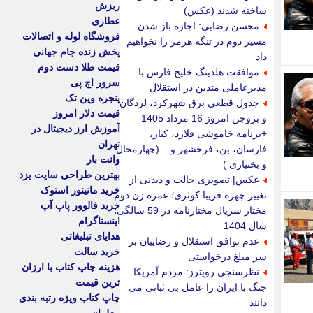
ریزش
ساخته شدند (عکس)
عطاری
محسن رضایی: اجازه باز شدن
فروشگاه لوله و اتصالات
مسیر دوم در تنگه هرمز را نخواهیم
پخش زنده جام جهانی
داد
قیمت طلا دست دوم
موافقت هلدینگ خلیج فارس با
سرور اچ پی
مدیرعاملی متدین در استقلال
پنجره وین تک
جدول قطعی برق شهرکرد، لردگان
قیمت دلار امروز
و بروجن امروز 16 مرداد 1405
آموزش ارز دیجیتال در
+برنامه خاموشی فلارد، کیار،
تهران
فارسان، بن، فرخشهر و... (چهارمحال
وانت بار
و بختیاری )
بهترین طراحی سایت یزد
عکس| تصویری جالب و دیدنی از
خرید مانیتور استوک
تغییر چهره فریبا کوثری؛ عمره زن دوم
خرید فالوور پاپ آپ
مختار سریال مختارنامه در 59 سالگی؛
اینستاگرام
سال 1404
هدایای تبلیغاتی
عدم توافق استقلال و رضاییان بر
خرید سالت
سر مبلغ درخواستی
هزینه چاپ کتاب با ارزان
نظرسنجی رویترز: مردم آمریکا
ترین قیمت
جنگ با ایران را عامل بی ثباتی می
چاپ کتاب ویژه رتبه بندی
دانند