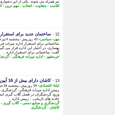
نیز همراه می شوند. یکی از این دشواری 
اقامت
-
متفاوت
-
انتخاب
-
مهم ترین
-
اق
ساختمان جدید برای استقرار
12 -
-
-
مهر
سیاسی
43 روز پیش - پنجشنبه 4 تیر 1405، 13:35
ساختمانی برای استقرار اداره میراث ف
بهسازی، در اختیار این اداره قرار می گ
گفت: ساختمانی برای استقرار اداره ...
خرمشهر
-
اداره میراث فرهنگی
-
گردشگ
کاشان دارای بیش از 16 آیین ثبت ملی در ایام محرم و صفر است
13 -
-
-
ایلنا
اقتصادی
50 روز پیش - پنجشنبه 28 خرداد 1405، 08:02
ورود گردشگران در فصل گلاب گیری امسال
جاذبه های تاریخی، - رییس اداره ...
گردشگری و صنایع دستی
-
گلاب گیری
-
کاشان
-
گردشگری