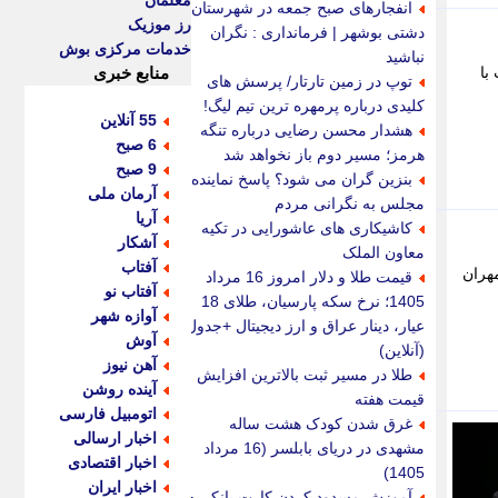
معلمان
انفجارهای صبح جمعه در شهرستان
رز موزیک
دشتی بوشهر | فرمانداری : نگران
خدمات مرکزی بوش
نباشید
با
منابع خبری
توپ در زمین تارتار/ پرسش های
کلیدی درباره پرمهره ترین تیم لیگ!
55 آنلاین
هشدار محسن رضایی درباره تنگه
6 صبح
هرمز؛ مسیر دوم باز نخواهد شد
9 صبح
بنزین گران می شود؟ پاسخ نماینده
آرمان ملی
مجلس به نگرانی مردم
آریا
کاشیکاری های عاشورایی در تکیه
آشکار
معاون الملک
آفتاب
مهران
قیمت طلا و دلار امروز 16 مرداد
آفتاب نو
1405؛ نرخ سکه پارسیان، طلای 18
آوازه شهر
عیار، دینار عراق و ارز دیجیتال +جدول
آوش
(آنلاین)
آهن نیوز
طلا در مسیر ثبت بالاترین افزایش
آینده روشن
قیمت هفته
اتومبیل فارسی
غرق شدن کودک هشت ساله
اخبار ارسالی
مشهدی در دریای بابلسر (16 مرداد
اخبار اقتصادی
1405)
اخبار ایران
آموزش مسدود کردن کارت بانکی +