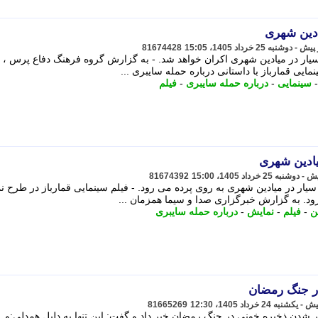
ادین شهری
81674428
سیار در میادین شهری اکران خواهد شد. - به گزارش گروه فرهنگ دفاع پرس ،
سینمایی
-
درباره حمله سایبری
-
فیلم
یادین شهری
81674392
یار در میادین شهری به روی پرده می رود. - فیلم سینمایی قمارباز در طرح ن
ود. به گزارش خبرگزاری صدا و سیما همزمان ...
ن
-
فیلم
-
نمایش
-
درباره حمله سایبری
ر جنگ رمضان
81665269
ر شدن ذخیره خونی در جنگ رمضان خبر داد و گفت: این تنها به دلیل همدلی:و