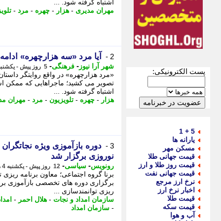
اشتباه گرفته شود. ...
مهران مدیری
-
هزار
-
چهره
-
مرد
-
تلوی
آیا مرد «سه هزارچهره» ادام
2 -
-
-
شهر آرا نیوز
فرهنگی
5 روز پیش - یکشنبه 11 مرداد 1405، 10:37
پست الکترونیکی:
«مرد هزارچهره» در واقع روایتگر داستان
تصویر می کشید؛ ماجراهایی که ممکن اس
اشتباه گرفته شود. ...
هزار
-
چهره
-
تلویزیون
-
مرد
-
مهران مد
5 + 1
یارانه ها
دوره بازآموزی ویژه نجاتگران
3 -
مسکن مهر
نوروزی برگزار شد
قیمت جهانی طلا
قیمت روز طلا و ارز
-
-
رونویس
سیاسی
12 روز پیش - یکشنبه 4 مرداد 1405، 20:03
قیمت جهانی نفت
برنا گروه اجتماعی؛ معاون برنامه ریزی ت
نرخ ارز مرجع
برگزاری دوره های تخصصی بازآموزی برای 
اخبار نرخ ارز
ریزی توانمندسازی ...
قیمت طلا
سازمان امداد و نجات
-
هلال احمر
-
امدا
قیمت سکه
-
سازمان امداد
آب و هوا