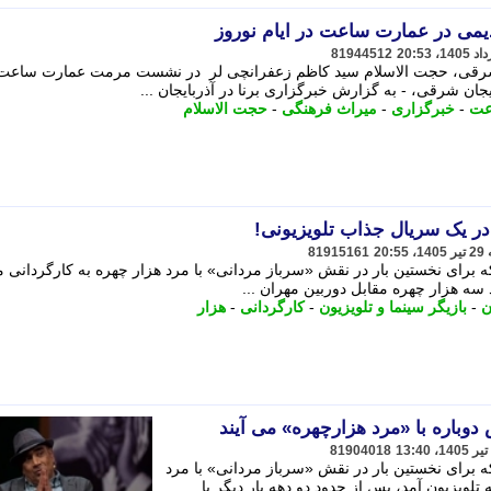
81944512
ن شرقی، حجت الاسلام سید کاظم زعفرانچی لر در نشست مرمت عمارت ساعت 
یجان شرقی، - به گزارش خبرگزاری برنا در آذربایجان ...
عت
-
خبرگزاری
-
میراث فرهنگی
-
حجت الاسلام
ر یک سریال جذاب تلویزیونی!
81915161
که برای نخستین بار در نقش «سرباز مردانی» با مرد هزار چهره به کارگردانی 
 سه هزار چهره مقابل دوربین مهران ...
ن
-
بازیگر سینما و تلویزیون
-
کارگردانی
-
هزار
دوباره با «مرد هزارچهره» می آیند
81904018
که برای نخستین بار در نقش «سرباز مردانی» با مرد
تلویزیون آمد، پس از حدود دو دهه بار دیگر با