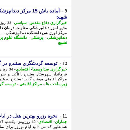
آماده باش 15 مرک
9 -
شهید
-
-
خبرگزاری دفاع مقدس
سیاسی
33 روز پیش - یکشنبه 14 تیر 1405، 12:50
مرکز اورژانس دانشکده دندانپزشکی، - 
دندانپزشکی
-
پزشکی
-
دانشگاه علوم 
تشییع
توسعه گردشگری سنندج در گر
10 -
-
-
خبرگزاری صداوسیما
اقتصادی
34 روز پیش - شنبه 13 تیر 1405، 14:45
فرماندار شهرستان سنندج با تأکید بر 
مراکز اقامتی موقت گفت: سنندج به عنو
زیرساخت ها
-
مراکز اقامتی
-
توسعه گ
نحوه رزرو بهترین هتل در ایا
11 -
-
-
جماران
اقتصادی
40 روز پیش - یکشنبه 7 تیر 1405، 15:15
همانطور که می دانید ایام نوروز برای تم