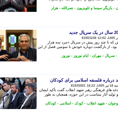
ن
-
بازیگر سینما و تلویزیون
-
نصرالله
-
هزار
81903249
 که تا چند روز پیش در سریال «مرد سه هزار
بود، از بازگشت دوباره خودش با سومین فصل از این
سریال
-
مهران
-
ایام نوروز
-
نوروز
 درباره فلسفه اسلامی برای کودکان
81835001
غه های فرهنگی رهبر شهید انقلاب گفت تأکید ایشان
ولید آثار متناسب در این حوزه، همچنان به طور
وجوان
-
شهید انقلاب
-
کودک
-
اسلامی
-
کودکان