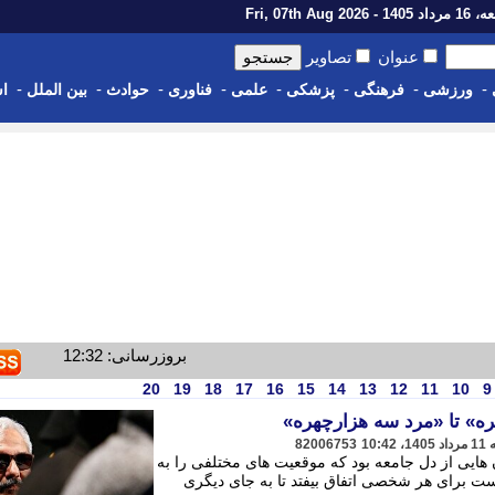
14 - Fri, 07th Aug 2026
عنوان
تصاویر
-
-
-
-
-
-
-
-
ورزشی
فرهنگی
پزشکی
علمی
فناوری
حوادث
بین الملل
اس
بروزرسانی: 12:32
20
19
18
17
16
15
14
13
12
11
10
9
ره» تا «مرد سه هزارچهره»
82006753
 هایی از دل جامعه بود که موقعیت های مختلفی را به
ت برای هر شخصی اتفاق بیفتد تا به جای دیگری