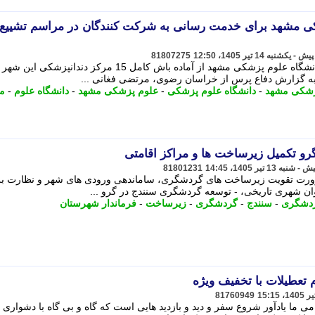
ز دندانپزشکی مشهد برای خدمت رسانی به شرکت کنندگان در مراسم تشییع
81807275
مدیر امور دندانپزشکی معاونت درمان دانشگاه علوم پزشکی مشهد از آماده باش کامل 15 مرکز دندانپزشکی این ش
به گزارش دفاع پرس از خراسان رضوی، مرتضی فغانی ...
پزشکی مشهد
-
دانشگاه علوم پزشکی
-
علوم پزشکی مشهد
-
دانشگاه علوم
-
م
و تکمیل زیرساخت ها و مراکز اقامتی
81801231
ضرورت تقویت زیرساخت های گردشگری، ساماندهی ورودی های شهر و نظارت بر
ان شهری تاریخی، - توسعه گردشگری سنندج در گرو ...
ردشگری
-
سنندج
-
گردشگری
-
زیرساخت
-
فرماندار شهرستان
م تعطیلات با تخفیف ویژه
81760949
امی ما یادآور شروع سفر و دید و بازدید هایی است که گاه و بی گاه با دشواری 