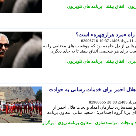
زیون
-
اتفاق بیفتد
-
برنامه های تلویزیون
ه راه «مرد هزارچهره» است؟
82006716
 هایی از دل جامعه بود که موقعیت های مختلفی را به
ت برای هر شخصی اتفاق بیفتد تا به جای دیگری
یری
-
اتفاق بیفتد
-
برنامه های تلویزیون
 هلال احمر برای خدمات رسانی به حوادث
81960655
وانمندسازی سازمان امداد و نجات هلال احمر از
برنا گروه اجتماعی؛ - سعید متانی، معاون برنامه
د و نجات
-
توانمندسازی
-
معاون برنامه ریزی
-
برگزار