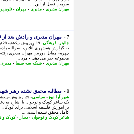
سومین فصل از این ...
مهران مدیری
-
مدیری
-
مهران
-
تلویزیو
مهران مدیری و رادش بعد از 20 سال در یک سریال جدید
7 -
-
-
جالبتر
فرهنگی
19 روز پیش - یکشنبه 28 تیر 1405، 12:02
به گزارش همشهری آنلاین، نصرالله رادش
چهره» مقابل دوربین مهران مدیری رفته 
مجموعه خبر می دهد. - مرد ...
مهران مدیری
-
شبکه سه سیما
-
مدیری
-
مطالبه محقق نشده رهبر شهید
8 -
-
-
شهر آرا نیوز
سیاسی
29 روز پیش - پنجشنبه 18 تیر 1405، 16:22
یک شاعر کودک و نوجوان با اشاره به دغد
بر آموزش فلسفه اسلامی برای کودکان و ت
کامل محقق نشده است. ...
شاعر کودک و نوجوان
-
دیدار
-
کودک و ن