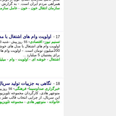
همراهی مردم ایران است. - به گزارش خبر
سازمان انتقال خون
-
خون
-
عامل سازما
اولویت وام های اشتغال با 
17 -
-
-
تسنیم نیوز
اقتصادی
55 روز پیش - شنبه 23 خرداد 1405، 12:35
200میلیون تومان است. - اولویت وام
برای پشتیبان 5 میلیارد ...
اشتغال
-
خوشه ای
-
اولویت
-
وام
-
میلیا
نگاهی به جزییات تولید سریال
18 -
-
-
خبرگزاری صداوسیما
فرهنگی
56 روز پیش - جمعه 22 خرداد 1405، 14:35
منوچهر هادی، کارگردان مجموعه تلویزیون
این سریال، از چرایی انتخاب قالب طنز برای باز
خانواده
-
منوچهر هادی
-
مجموعه تلویزیو