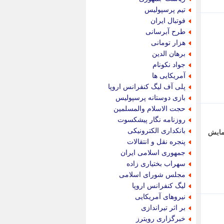
پویه آنلاین
تیم پرسپولیس
پیام نفت
فوتبال ایران
تابناک
طرح آبرسانی
تازه نیوز
هزار تومانی
تبیان
برهان الدین
تجارت نیوز
جواد نکونام
تحریریه
آمریکایی ها
ترابر نیوز
پلی آف لیگ کنفرانس اروپا
ترفندباز
بازی دوستانه پرسپولیس
تریبون اقتصاد
حجت الاسلام والمسلمین
تسنیم نیوز
روزنامه نگار پیشکسوت
تک ناک
بانکداری الکترونیکی
مایش
تکراتو
پنجره نقل و انتقالات
توریسم آنلاین
جمهوری اسلامی ایران
تولید نیوز
سهراب بختیاری زاده
تیتر فوری
مجلس شورای اسلامی
تیکنا
لیگ کنفرانس اروپا
جاب ویژن
نیروهای آمریکایی
جار نیوز
بر اثر تیراندازی
جالبتر
خبرگزاری رویترز