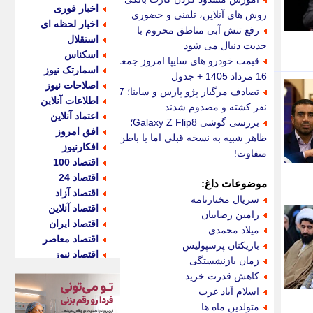
اخبار فوری
روش های آنلاین، تلفنی و حضوری
اخبار لحظه ای
رفع تنش آبی مناطق محروم با
استقلال
جدیت دنبال می شود
اسکناس
قیمت خودرو های سایپا امروز جمعه
اسمارتک نیوز
16 مرداد 1405 + جدول
اصلاحات نیوز
تصادف مرگبار پژو پارس و ساینا؛ 7
اطلاعات آنلاین
نفر کشته و مصدوم شدند
اعتماد آنلاین
بررسی گوشی Galaxy Z Flip8؛
افق امروز
ظاهر شبیه به نسخه قبلی اما با باطن
افکارنیوز
متفاوت!
اقتصاد 100
اقتصاد 24
موضوعات داغ:
اقتصاد آزاد
سریال مختارنامه
اقتصاد آنلاین
رامین رضاییان
اقتصاد ایران
میلاد محمدی
اقتصاد معاصر
بازیکنان پرسپولیس
اقتصاد نیوز
زمان بازنشستگی
اکو ایران
کاهش قدرت خرید
اکوفارس
اسلام آباد غرب
اکونگار
متولدین ماه ها