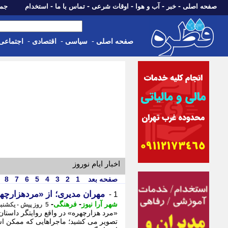
-
-
-
-
-
صفحه اصلی
خبر
آب و هوا
اوقات شرعی
تماس با ما
استخدام
جمعه، 16 مرداد 05
-
-
-
صفحه اصلی
سیاسی
اقتصادی
اجتماعی
اخبار ایام نوروز
صفحه بعد
1
2
3
4
5
6
7
8
مهران مدیری؛ از «مردهزارچه
1 -
-
-
شهر آرا نیوز
فرهنگی
5 روز پیش - یکشنبه 11 مرداد 1405، 10:42
«مرد هزارچهره» در واقع روایتگر داستان
تصویر می کشید؛ ماجراهایی که ممکن اس