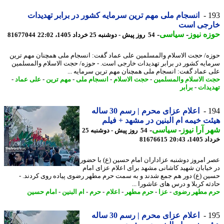
1
انسجام ملی مهم ترین سرمایه کشور در برابر تهدیدات
رجی است
ه نیوز
-
سیاسی
-
54 روز پیش - دوشنبه 25 خرداد 1405، 22:02
81677044
ه/ حجت الاسلام والمسلمین علی عماد گفت: انسجام ملی همچنان مهم ترین
ایه کشور در برابر تهدیدات خارجی است. - حوزه/ حجت الاسلام والمسلمین
 عماد گفت: انسجام ملی همچنان مهم ترین سرمایه ...
 الاسلام والمسلمین
-
حجت الاسلام
-
انسجام ملی
-
مهم ترین
-
علی عماد
-
یدات
-
برابر
1
اعلام عزای محرم | رسم 30 ساله
ت خیمه ام البنین در مشهد + فیلم
 آرا نیوز
-
سیاسی
-
54 روز پیش - دوشنبه 25
14، 20:43
81676615
 امروز دوشنبه عزاداران امام حسین (ع) با حضور
خیابان شهید کاشانی مشهد برای اعلام عزای امام
ن (ع) دور هم جمع شدند و به سمت حرم مطهر رضوی پیاده روی کردند. -
ثه کربلا و درس های عاشورا ...
 مطهر رضوی
-
عزا
-
حرم مطهر
-
اعلام
-
حرم
-
ام البنین
-
امام حسین
1
اعلام عزای محرم | رسم 30 ساله