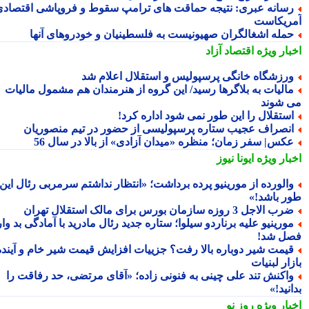
سانه عبری: نتیجه حماقت های ترامپ سقوط و فروپاشی اقتصادی
ریکاست
مله اشغالگران صهیونیست به فلسطینیان و خودروهای آنها
بار ویژه
اقتصاد آزاد
رزشگاه خانگی پرسپولیس و استقلال اعلام شد
الیات به بلاگرها رسید/ این گروه از هنرمندان هم مشمول مالیات
 شوند
ستقلال را این طور نمی شود اداره کرد!
نصراف عجیب ستاره پرسپولیسی از حضور در تیم منصوریان
کس| سفر زمان؛ منظره «میدان آزادی» از بالا در سال 56
بار ویژه
ایونا نیوز
الورده از مورینیو پرده برداشت؛ «انتظار نداشتم سرمربی رئال این
ر باشد!»
ب الاجل 3 روزه سازمان بورس برای مالک استقلال تهران
ورینیو علیه برناردو سیلوا؛ ستاره جدید رئال مادرید با آمادگی بد وارد
ل شد!
یمت شیر دوباره بالا رفت؟ جزییات افزایش قیمت شیر خام و آینده
ار لبنیات
اکنش تند علی چینی به فنونی زاده؛ «آقای مرتضی، حد رفاقت را
نید!»
بار ویژه
روز نو