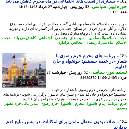
1
بسیاری از آسیب های اجتماعی در ماه محرم کاهش می یابد
ه نیوز
-
سیاسی
-
52 روز پیش - چهارشنبه 27 خرداد 1405، 14:12
81689
ه/ حجت الاسلام والمسلمین بابایی گفت: مجالس عزاداری امام حسین(ع)
وه بر آثار معنوی فردی، در سطح اجتماعی نیز آثار گسترده ای دارند و تجربه
ن داده است که در ایام ماه مبارک رمضان و ...
 الاسلام والمسلمین
-
آسیب های اجتماعی
-
اجتماعی
-
کاهش می یابد
-
حجت
سلام
-
ماه مبارک رمضان
-
مجالس عزاداری
1
برنامه های محرم حرم رضوی با
ر «در خیمه حسینیم؛ خونخواه و جان
ییم
یم نیوز
-
سیاسی
-
52 روز پیش - چهارشنبه 27
14، 14:00
81689379
امه های محرم در حرم رضوی با شعار «در خیمه
نیم؛ خونخواه و جان فداییم» و تبیین پیام عاشورا برگزار می شود. - برنامه های
م در حرم رضوی با شعار در خیمه حسینیم؛ خونخواه و جان فداییم ...
-
برنامه
-
پیام عاشورا
-
محرم
-
عاشورا
-
حرم رضوی
-
مدیر عالی حرم مطهر
وی
1
طلاب بدون معطل ماندن برای امکانات، در مسیر تبلیغ قدم
ارند