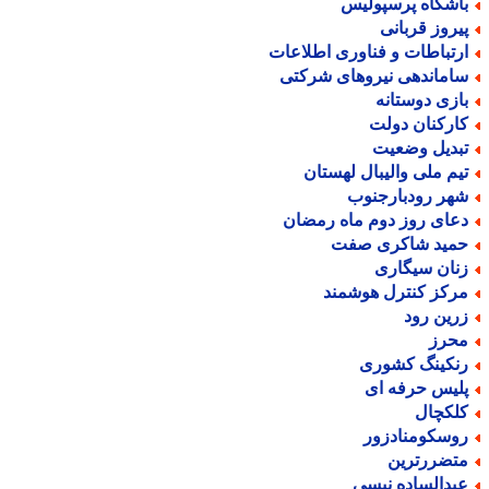
اشگاه پرسپولیس
یروز قربانی
رتباطات و فناوری اطلاعات
اماندهی نیروهای شرکتی
ازی دوستانه
ارکنان دولت
بدیل وضعیت
یم ملی والیبال لهستان
هر رودبارجنوب
عای روز دوم ماه رمضان
مید شاکری صفت
نان سیگاری
رکز کنترل هوشمند
رین رود
حرز
نکینگ کشوری
لیس حرفه ای
لکچال
وسکومنادزور
تضررترین
بدالساده نیسی