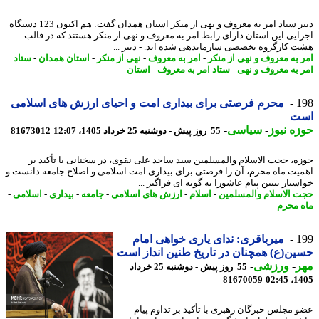
دبیر ستاد امر به معروف و نهی از منکر استان همدان گفت: هم اکنون 123 دستگاه
ایی این استان دارای رابط امر به معروف و نهی از منکر هستند که در قالب
 کارگروه تخصصی سازماندهی شده اند. - دبیر ...
 به معروف و نهی از منکر
-
امر به معروف
-
نهی از منکر
-
استان همدان
-
ستاد
 به معروف و نهی
-
ستاد امر به معروف
-
استان
1
محرم فرصتی برای بیداری امت و احیای ارزش های اسلامی
ت
ه نیوز
-
سیاسی
-
55 روز پیش - دوشنبه 25 خرداد 1405، 12:07
81673012
ه، حجت الاسلام والمسلمین سید ساجد علی نقوی، در سخنانی با تأکید بر
یت ماه محرم، آن را فرصتی برای بیداری امت اسلامی و اصلاح جامعه دانست و
تار تبیین پیام عاشورا به گونه ای فراگیر ...
 الاسلام والمسلمین
-
اسلام
-
ارزش های اسلامی
-
جامعه
-
بیداری
-
اسلامی
-
 محرم
1
میرباقری: ندای یاری خواهی امام
ن(ع) همچنان در تاریخ طنین انداز است
ر
-
ورزشی
-
55 روز پیش - دوشنبه 25 خرداد
81670059
1405
 مجلس خبرگان رهبری با تأکید بر تداوم پیام