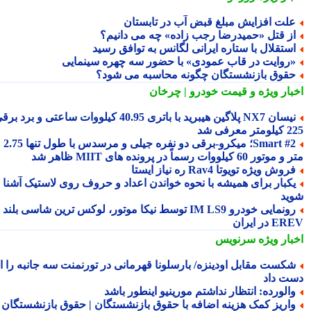
لت افزایش مبلغ قبض آب در تابستان
ز قتل «حمیدرضا رجب زاده» چه می دانیم؟
ستقلال با ستاره ایرانی لگانس به توافق رسید
روایت در قاب عمودی» با حضور سه چهره سینمایی
قوق بازنشستگان چگونه محاسبه می شود؟
بار ویژه
و قیمت خودرو | چرخان
نیسان NX7 پلاگین هیبرید با باتری 40.95 کیلووات ساعتی و برد برقی
 معرفی شد
Smart #2؛ میکرو-برقی دو نفره جیلی و مرسدس با طول تنها 2.75
ور 60 کیلووات رسماً در پرونده های MIIT ظاهر شد
روش ویژه تویوتا Rav4 ره نیاز ایستا
کبار برای همیشه با نحوه خواندن اعداد و حروف روی لاستیک آشنا
ید
رونمایی خودرو IM LS9 توسط نیکا موتور، لوکس ترین شاسی بلند
 در ایران
بار ویژه
سرنویس
کست مقابل اودینزه/ بارسلونا قهرمانی در تورنمنت سه جانبه را از
ت داد
الورده: انتظار نداشتم مورینیو اینطور باشد
اریز کمک هزینه اضافه با حقوق بازنشستگان | حقوق بازنشستگان