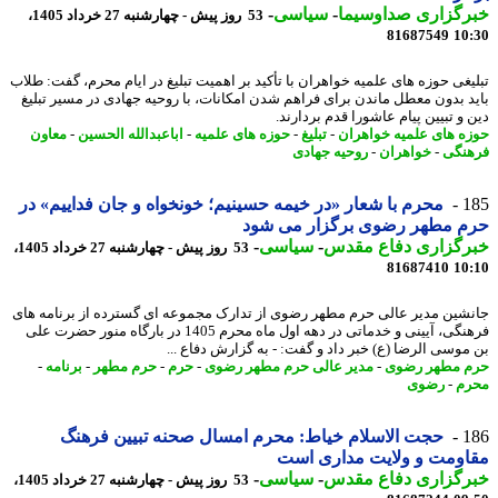
رگزاری صداوسیما
-
سیاسی
-
53 روز پیش - چهارشنبه 27 خرداد 1405،
81687549
10
یغی حوزه های علمیه خواهران با تأکید بر اهمیت تبلیغ در ایام محرم، گفت: طلاب
د بدون معطل ماندن برای فراهم شدن امکانات، با روحیه جهادی در مسیر تبلیغ
 و تبیین پیام عاشورا قدم بردارند.
ه های علمیه خواهران
-
تبلیغ
-
حوزه های علمیه
-
اباعبدالله الحسین
-
معاون
نگی
-
خواهران
-
روحیه جهادی
1
محرم با شعار «در خیمه حسینیم؛ خونخواه و جان فداییم» در
م مطهر رضوی برگزار می شود
رگزاری دفاع مقدس
-
سیاسی
-
53 روز پیش - چهارشنبه 27 خرداد 1405،
81687410
10
شین مدیر عالی حرم مطهر رضوی از تدارک مجموعه ای گسترده از برنامه های
فرهنگی، آیینی و خدماتی در دهه اول ماه محرم 1405 در بارگاه منور حضرت علی
موسی الرضا (ع) خبر داد و گفت: - به گزارش دفاع ...
 مطهر رضوی
-
مدیر عالی حرم مطهر رضوی
-
حرم
-
حرم مطهر
-
برنامه
-
م
-
رضوی
1
حجت الاسلام خیاط: محرم امسال صحنه تبیین فرهنگ
ومت و ولایت مداری است
رگزاری دفاع مقدس
-
سیاسی
-
53 روز پیش - چهارشنبه 27 خرداد 1405،