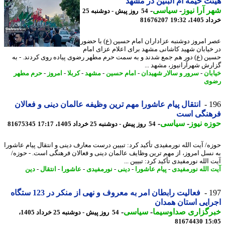
ت خیمه ام البنین در مشهد
 آرا نیوز
-
سیاسی
-
54 روز پیش - دوشنبه 25
14، 19:32
81676207
 امروز دوشنبه عزاداران امام حسین (ع) با حضور
خیابان شهید کاشانی مشهد برای اعلام عزای امام
ن (ع) دور هم جمع شدند و به سمت حرم مطهر رضوی پیاده روی کردند. - به
رش شهرآرانیوز، مشهد ...
بان
-
سرور و سالار شهیدان
-
امام حسین
-
مشهد
-
کربلا
-
امروز
-
حرم مطهر
وی
1
انتقال پیام عاشورا مهم ترین وظیفه عالمان دینی و فعالان
هنگی است
ه نیوز
-
سیاسی
-
54 روز پیش - دوشنبه 25 خرداد 1405، 17:17
81675345
ه/ آیت الله نورمفیدی تأکید کرد: تبیین درست معارف دینی و انتقال پیام عاشورا
نسل امروز، از مهم ترین وظایف عالمان دینی و فعالان فرهنگی است. - حوزه/
الله نورمفیدی تأکید کرد: تبیین ...
 الله نورمفیدی
-
پیام عاشورا
-
دینی
-
نورمفیدی
-
عاشورا
-
انتقال
-
دین
1
فعالیت رابطان امر به معروف و نهی از منکر در 123 ستگاه
ایی استان همدان
رگزاری صداوسیما
-
سیاسی
-
54 روز پیش - دوشنبه 25 خرداد 1405،
81674430
15