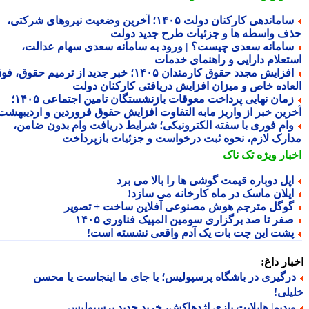
ساماندهی کارکنان دولت ۱۴۰۵؛ آخرین وضعیت نیروهای شرکتی،
ف واسطه ها و جزئیات طرح جدید دولت
امانه سعدی چیست؟ | ورود به سامانه سعدی سهام عدالت،
تعلام دارایی و راهنمای خدمات
افزایش مجدد حقوق کارمندان ۱۴۰۵؛ خبر جدید از ترمیم حقوق، فوق
عاده خاص و میزان افزایش دریافتی کارکنان دولت
زمان نهایی پرداخت معوقات بازنشستگان تامین اجتماعی ۱۴۰۵؛
رین خبر از واریز مابه التفاوت افزایش حقوق فروردین و اردیبهشت
ام فوری با سفته الکترونیکی؛ شرایط دریافت وام بدون ضامن،
ارک لازم، نحوه ثبت درخواست و جزئیات بازپرداخت
بار ویژه
تک ناک
پل دوباره قیمت گوشی ها را بالا می برد
یلان ماسک در ماه کارخانه می سازد!
وگل مترجم هوش مصنوعی آفلاین ساخت + تصویر
فر تا صد برگزاری سومین المپیک فناوری ۱۴۰۵
شت این چت بات یک آدم واقعی نشسته است!
ار داغ:
رگیری در باشگاه پرسپولیس؛ یا جای ما اینجاست یا محسن
لی!
یدیو| هایلایت بازی اژدهاکش، خرید جدید پرسپولیس