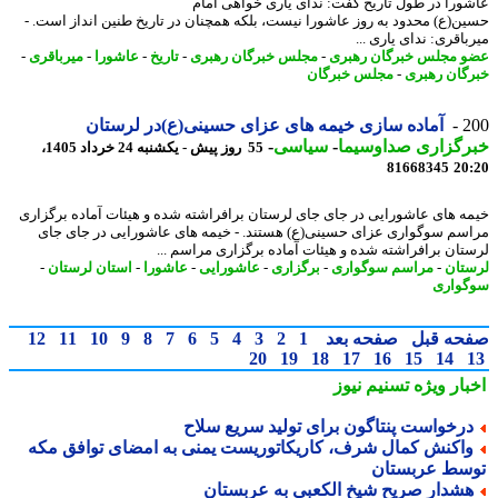
ورا در طول تاریخ گفت: ندای یاری خواهی امام
ن(ع) محدود به روز عاشورا نیست، بلکه همچنان در تاریخ طنین انداز است. -
اقری: ندای یاری ...
 مجلس خبرگان رهبری
-
مجلس خبرگان رهبری
-
تاریخ
-
عاشورا
-
میرباقری
-
گان رهبری
-
مجلس خبرگان
2
آماده سازی خیمه های عزای حسینی(ع)در لرستان
رگزاری صداوسیما
-
سیاسی
-
55 روز پیش - یکشنبه 24 خرداد 1405،
81668345
20
ه های عاشورایی در جای جای لرستان برافراشته شده و هیئات آماده برگزاری
سم سوگواری عزای حسینی(ع) هستند. - خیمه های عاشورایی در جای جای
تان برافراشته شده و هیئات آماده برگزاری مراسم ...
تان
-
مراسم سوگواری
-
برگزاری
-
عاشورایی
-
عاشورا
-
استان لرستان
-
واری
حه قبل
صفحه بعد
1
2
3
4
5
6
7
8
9
10
11
12
20
19
18
17
16
15
14
بار ویژه
تسنیم نیوز
رخواست پنتاگون برای تولید سریع سلاح
اکنش کمال شرف، کاریکاتوریست یمنی به امضای توافق مکه
سط عربستان
شدار صریح شیخ الکعبی به عربستان