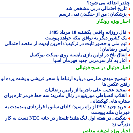
در اضافه می شود؟
اریخ احتمالی دربی مشخص شد
زشکیان: من از جنگیدن نمی ترسم
بار ویژه
رونگار
ال روزانه واقعی یکشنبه 18 مرداد 1405
ک کشور دیگر به توافق مکه خواهد پیوست
یم ملی و حضور ثابت در ترکیب؛/ آخرین آپدیت از مقصد احتمالی
مین رضاییان!
تفاق تلخ در اولین بازی یایسله روی نیمکت نیوکسل
غاز به کار سرمربی جدید قهرمان آسیا
بار فوتبال در صبح فوتبالی
وضیح مهدی طارمی درباره ارتباط با سحر قریشی و پشت پرده لو
تن عکس ها
مجید عجیب علی تاجرنیا از رامین رضائیان
نقلاب انضباطی مورینیو در رئال مادرید؛ سه خط قرمز تازه برای
اره های کهکشانی
خرید جدید PSV از راه رسید؛ کادای سانو با قراردادی بلندمدت به
رمان هلند پیوست
شگفتی در هفته اول لیگ هلند؛ تلستار در خانه NEC دست به کار
رگی زد
بار ویژه
اندیشه معاصر