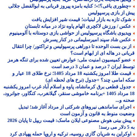
چطوری یاغی؟!»؛ کنایه بامزه پیروز قربانی به ابوالفضل جلالی
 از بازی پرسپولیس
وک تازه به بازار لبنیات؛ قیمت شیر افزایش یافت
کس / ورزش لاکچری الهام پاوه نژاد در میانه تابستان
یدیوی باشگاه پرسپولیس از حواشی بازی دوستانه با آلومینیوم
کس شاد سپند امیرسلیمانی در کنار پسرش
ز بن بست الوحده تا دوراهی پرسپولیس و تراکتور/ چرا انتقال
انی در هاله ای از ابهام است؟
ضو کمیسیون امنیت ملی: عوارض تعیین شده برای تنگه هرمز
ران 7 درصد و عمان 3 درصد است
قیمت طلا امروز یکشنبه 18 مرداد 1405؛ نرخ طلای 18 عیار و
 امامی چند؟ +جدول (نرخ های لحظه ای)
دول قطعی برق کرمانشاه، پاوه و اسلام آباد غرب امروز یکشنبه
18 مرداد 1405 +برنامه خاموشی سنقر، گیلانغرب، کنگاور، جوانرود،
ه و...
جرای ساماندهی نیروهای شرکتی از مرداد آغاز شد؛ تبدیل
یت منوط به قانون و آزمون است
پیش بینی هوش مصنوعی ایلان ماسک: قیمت ریپل تا پایان 2026
!
وکراین به شریان گازی روسیه، ترکیه و اروپا حمله پهپادی کرد