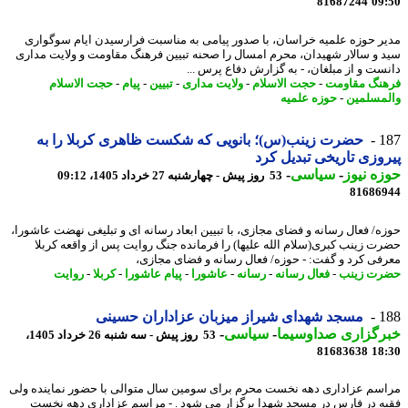
81687244
09
ر حوزه علمیه خراسان، با صدور پیامی به مناسبت فرارسیدن ایام سوگواری
 و سالار شهیدان، محرم امسال را صحنه تبیین فرهنگ مقاومت و ولایت مداری
ست و از مبلغان، - به گزارش دفاع پرس ...
نگ مقاومت
-
حجت الاسلام
-
ولایت مداری
-
تبیین
-
پیام
-
حجت الاسلام
مسلمین
-
حوزه علمیه
1
حضرت زینب(س)؛ بانویی که شکست ظاهری کربلا را به
وزی تاریخی تبدیل کرد
ه نیوز
-
سیاسی
-
53 روز پیش - چهارشنبه 27 خرداد 1405، 09:12
81686
ه/ فعال رسانه و فضای مجازی، با تبیین ابعاد رسانه ای و تبلیغی نهضت عاشورا،
ت زینب کبری(سلام الله علیها) را فرمانده جنگ روایت پس از واقعه کربلا
فی کرد و گفت: - حوزه/ فعال رسانه و فضای مجازی،
ت زینب
-
فعال رسانه
-
رسانه
-
عاشورا
-
پیام عاشورا
-
کربلا
-
روایت
1
مسجد شهدای شیراز میزبان عزاداران حسینی
رگزاری صداوسیما
-
سیاسی
-
53 روز پیش - سه شنبه 26 خرداد 1405،
81683638
18
سم عزاداری دهه نخست محرم برای سومین سال متوالی با حضور نماینده ولی
ه در فارس در مسجد شهدا برگزار می شود . - مراسم عزاداری دهه نخست