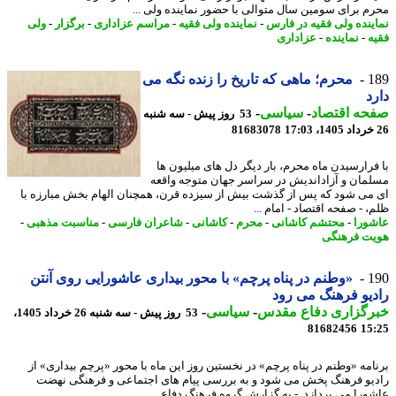
م برای سومین سال متوالی با حضور نماینده ولی ...
ینده ولی فقیه در فارس
-
نماینده ولی فقیه
-
مراسم عزاداری
-
برگزار
-
ولی
ه
-
نماینده
-
عزاداری
1
محرم؛ ماهی که تاریخ را زنده نگه می
د
حه اقتصاد
-
سیاسی
-
53 روز پیش - سه شنبه
81683078
فرارسیدن ماه محرم، بار دیگر دل های میلیون ها
مان و آزاداندیش در سراسر جهان متوجه واقعه
می شود که پس از گذشت بیش از سیزده قرن، همچنان الهام بخش مبارزه با
 - صفحه اقتصاد - امام ...
ورا
-
محتشم کاشانی
-
محرم
-
کاشانی
-
شاعران فارسی
-
مناسبت مذهبی
-
ت فرهنگی
1
«وطنم در پناه پرچم» با محور بیداری عاشورایی روی آنتن
یو فرهنگ می رود
رگزاری دفاع مقدس
-
سیاسی
-
53 روز پیش - سه شنبه 26 خرداد 1405،
81682456
15
امه «وطنم در پناه پرچم» در نخستین روز این ماه با محور «پرچم بیداری» از
یو فرهنگ پخش می شود و به بررسی پیام های اجتماعی و فرهنگی نهضت
ورا می پردازد. - به گزارش گروه فرهنگ دفاع ...