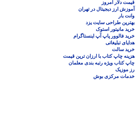
ت دلار امروز
زش ارز دیجیتال در تهران
ت بار
رین طراحی سایت یزد
د مانیتور استوک
د فالوور پاپ آپ اینستاگرام
یای تبلیغاتی
ید سالت
نه چاپ کتاب با ارزان ترین قیمت
 کتاب ویژه رتبه بندی معلمان
موزیک
مات مرکزی بوش