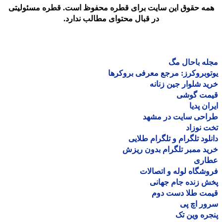
مه حقوق این سایت برای قطره محفوظ است. قطره مسئولیتی
در قبال محتوای مطالب ندارد.
ه باحال مگ
وبروکرز: مرجع معرفی بروکرها
د شلوار جین زنانه
مت گوشی
ان پدیا
احی سایت در مشهد
 نوزاد
لود تلگرام و تلگرام طلایی
د ممبر تلگرام بدون ریزش
اری
شگاه لوله و اتصالات
 زنده جام جهانی
مت طلا دست دوم
ر اچ پی
ره وین تک