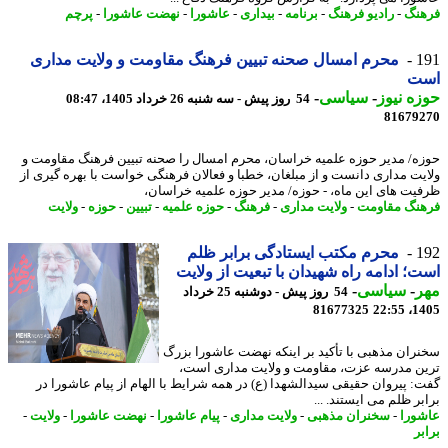
نگ
-
رادیو فرهنگ
-
برنامه
-
بیداری
-
عاشورا
-
نهضت عاشورا
-
پرچم
1
محرم امسال صحنه تبیین فرهنگ مقاومت و ولایت مداری
ت
ه نیوز
-
سیاسی
-
54 روز پیش - سه شنبه 26 خرداد 1405، 08:47
81679
ه/ مدیر حوزه علمیه خراسان، محرم امسال را صحنه تبیین فرهنگ مقاومت و
یت مداری دانست و از مبلغان، خطبا و فعالان فرهنگی خواست با بهره گیری از
یت های این ماه، - حوزه/ مدیر حوزه علمیه خراسان،
نگ مقاومت
-
ولایت مداری
-
فرهنگ
-
حوزه علمیه
-
تبیین
-
حوزه
-
ولایت
1
محرم مکتب ایستادگی برابر ظلم
؛ ادامه راه شهیدان با تبعیت از ولایت
ر
-
سیاسی
-
54 روز پیش - دوشنبه 25 خرداد
81677325
1405
ران مذهبی با تأکید بر اینکه نهضت عاشورا بزرگ
ن مدرسه عزت، مقاومت و ولایت مداری است،
: پیروان حقیقی سیدالشهدا (ع) در همه شرایط با الهام از پیام عاشورا در
ر ظلم می ایستند. ...
ورا
-
سخنران مذهبی
-
ولایت مداری
-
پیام عاشورا
-
نهضت عاشورا
-
ولایت
-
ر