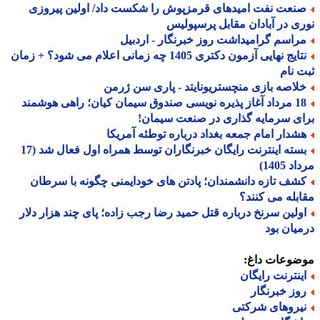
نعت نفت امیدهای قرمزپوش را شکست داد/ اولین پیروزی
ی در آبادان مقابل پرسپولیس
راسم گرامیداشت روز خبرنگار - اردبیل
نتایج نهایی آزمون دکتری 1405 چه زمانی اعلام می شود؟ + زمان
 نام
لاصه بازی منچستریونایتد - پاری سن ژرمن
18 مرداد آغاز پذیره نویسی صندوق سیمان کیان؛ راهی هوشمند
ی سرمایه گذاری در صنعت سیمان!
شدار امام جمعه بغداد درباره توطئه آمریکا
بسته اینترنت رایگان خبرنگاران توسط همراه اول فعال شد (17
 1405)
شف تازه دانشمندان؛ پادتن های خودایمنی چگونه با سرطان
بله می کنند؟
ولین سرنخ درباره قتل حمید رضا رجب زاده؛ پای چند هزار دلار
یان بود
ضوعات داغ:
ینترنت رایگان
وز خبرنگار
یروهای شرکتی