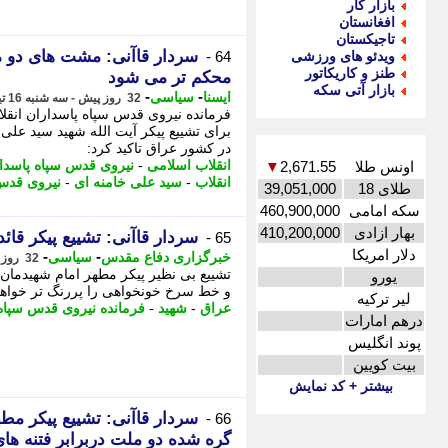
بازار کار
افغانستان
تاجیکستان
سردار قاآنی: مشت های دو مل
ویدئو های ورزشی
64 -
طنز و کاریکاتور
محکم تر می شود
بازار آتی سکه
-
-
ایسنا
سیاسی
32 روز پیش - سه شنبه 16 تیر 1405، 13:30
فرمانده نیروی قدس سپاه پاسداران انقلا
برای تشییع پیکر آیت الله شهید سید علی
در کشور عراق تاکید کرد:
انقلاب اسلامی
-
نیروی قدس سپاه پاسدا
اونس طلا
2,671.55
▼
انقلاب
-
سید علی خامنه ای
-
نیروی قدس
طلای 18
39,051,000
سکه امامی
460,900,000
بهار ازادی
410,200,000
سردار قاآنی: تشییع پیکر قا
65 -
دلار امریکا
-
-
خبرگزاری دفاع مقدس
سیاسی
32 روز پیش - سه شنبه 16 تیر 1405، 13:25
تشییع بی نظیر پیکر مطهر امام شهیدمان
یورو
و خط سرخ خونخواهی را پررنگ تر خواهد
لیر ترکیه
عراق
-
شهید
-
فرمانده نیروی قدس سپاه
درهم امارات
پوند انگلیس
بیت کویین
بیشتر + کد نمایش
سردار قاآنی: تشییع پیکر م
66 -
گره شده دو ملت دربرابر فتنه ها