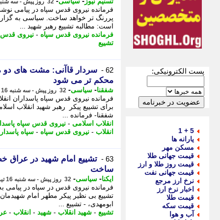
-
-
تسنیم نیوز
سیاسی
32 روز پیش - سه شنبه 16 تیر 1405، 13:45
فرمانده نیروی قدس سپاه در پیامی نوش
پررنگ تر خواهد ساخت. سیاسی به گزارش 
است: مطالبه تشییع رهبر شهید ...
فرمانده نیروی قدس سپاه
-
نیروی قدس 
تشییع
سردار قاآنی: مشت های دو مل
62 -
پست الکترونیکی:
محکم تر می شود
-
-
شفقنا
سیاسی
32 روز پیش - سه شنبه 16 تیر 1405، 13:42
فرمانده نیروی قدس سپاه پاسداران انقلا
برای تشییع پیکر رهبر شهید انقلاب اسلام
شفقنا- فرمانده ...
انقلاب اسلامی
-
نیروی قدس سپاه پاسدا
5 + 1
انقلاب
-
نیروی قدس سپاه
-
سپاه پاسدار
یارانه ها
مسکن مهر
قیمت جهانی طلا
تشییع امام شهید در عراق خ
63 -
قیمت روز طلا و ارز
ساخت
قیمت جهانی نفت
-
-
ایکنا
سیاسی
32 روز پیش - سه شنبه 16 تیر 1405، 13:42
نرخ ارز مرجع
فرمانده نیروی قدس در سپاه در پیامی ب
اخبار نرخ ارز
تشییع بی نظیر پیکر مطهر امام شهیدمان 
قیمت طلا
ابومهدی، - تشییع ...
قیمت سکه
تشییع
-
شهید انقلاب
-
شهید
-
انقلاب
-
عر
آب و هوا