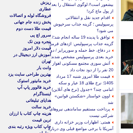
ریزش
بیشعور است!/ لوگوی استقلال را بعد
عطاری
از پول ماچ کرد!
فروشگاه لوله و اتصالات
اقدام جدید نقل و انتقالاتی
پخش زنده جام جهانی
پرسپولیس ؛ گزینه جذاب سرخپوش
قیمت طلا دست دوم
می شود؟
سرور اچ پی
توافق با پدیده 19 ساله انجام شد؛/
پنجره وین تک
گزینه جذاب پرسپولیس: اژدهای قرمز!
قیمت دلار امروز
در دفاع، خط حمله و سورپرایز / دو
آموزش ارز دیجیتال در
خرید بعدی پرسپولیس مشخص شدند
تهران
آتش سوزی مجتمع مسکونی اهواز
وانت بار
20 نفر را از دود نجات داد
بهترین طراحی سایت یزد
قیمت طلا امروز شنبه 17 مرداد
خرید مانیتور استوک
1405؛ نرخ طلای 18 عیار و سکه
خرید فالوور پاپ آپ
امامی چند؟ +جدول (نرخ های آنلاین)
اینستاگرام
اوون خواستار «شکستن قوانین»
هدایای تبلیغاتی
شد
خرید سالت
پرداخت مستقیم ساماندهی نیروهای
هزینه چاپ کتاب با ارزان
شرکتی نیست
ترین قیمت
همتی: اظهارات وزیر خزانه داری
چاپ کتاب ویژه رتبه بندی
آمریکا با برخی مواضع قبلی وی درباره