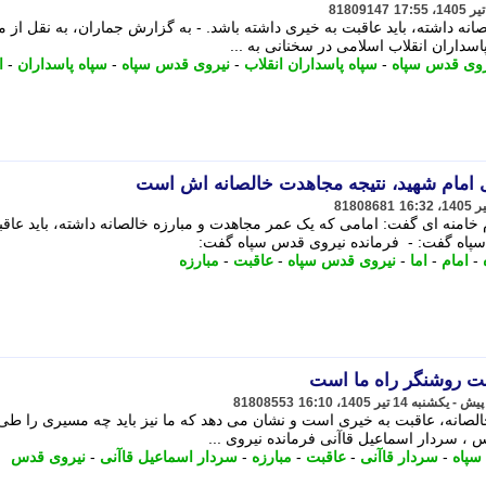
81809147
نه داشته، باید عاقبت به خیری داشته باشد. - به گزارش جماران، به نقل از م
سداران انقلاب اسلامی در سخنانی به ...
روی قدس سپاه
-
سپاه پاسداران انقلاب
-
نیروی قدس سپاه
-
سپاه پاسداران
-
ا
ی امام شهید، نتیجه مجاهدت خالصانه اش است
81808681
م خامنه ای گفت: امامی که یک عمر مجاهدت و مبارزه خالصانه داشته، باید عاقب
سپاه گفت: - فرمانده نیروی قدس سپاه گفت:
-
امام
-
اما
-
نیروی قدس سپاه
-
عاقبت
-
مبارزه
مت روشنگر راه ما است
81808553
لصانه، عاقبت به خیری است و نشان می دهد که ما نیز باید چه مسیری را طی 
 ، سردار اسماعیل قاآنی فرمانده نیروی ...
سپاه
-
سردار قاآنی
-
عاقبت
-
مبارزه
-
سردار اسماعیل قاآنی
-
نیروی قدس