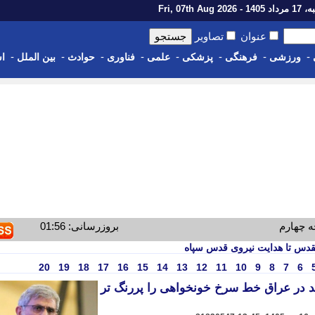
1 - Fri, 07th Aug 2026
عنوان
تصاویر
-
-
-
-
-
-
-
-
ورزشی
فرهنگی
پزشکی
علمی
فناوری
حوادث
بین الملل
اس
ه چهارم
بروزرسانی: 01:56
مقدس تا هدایت نیروی قدس سپاه
20
19
18
17
16
15
14
13
12
11
10
9
8
7
6
ید در عراق خط سرخ خونخواهی را پررنگ تر