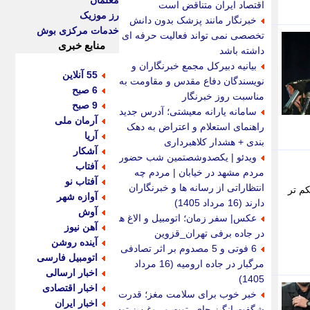
معلمان
اقتصاد ایران متناقض است
رز موزیک
خبرنگار مانند پزشک بدون دانش
خدمات مرکزی بوش
تخصصی نمی تواند فعالیت حرفه ای
منابع خبری
داشته باشد
بیانیه دبیرکل مجمع خبرنگاران و
55 آنلاین
نویسندگان دفاع مقدس و مقاومت به
6 صبح
مناسبت روز خبرنگار
9 صبح
سامانه یارانه معیشتی؛ آدرس جدید،
آرمان ملی
راهنمای استعلام و اعتراض به دهک
آریا
بندی + هشدار کلاهبرداری
آشکار
ویدئو | یکصدوشصتمین شب حضور
آفتاب
مردم مشهد در خیابان | مردم چه
آفتاب نو
انتظاراتی از رسانه ها و خبرنگاران
م تر
آوازه شهر
دارند (16 مرداد 1405)
آوش
عکس| سفر زمان؛ اتومبیل و الاغ ها
آهن نیوز
در جاده برفی تهران_قزوین
آینده روشن
6 فوتی و 5 مصدوم بر اثر تصادفی
اتومبیل فارسی
مرگبار در جاده ارومیه (16 مرداد
اخبار ارسالی
1405)
اخبار اقتصادی
خبر خوب برای سلامت مغز؛ قدرت
اخبار ایران
شگفت انگیز چای، توت و روغن زیتون