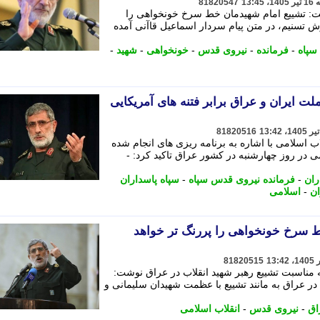
81820547
ت: تشییع امام شهیدمان خط سرخ خونخواهی را
تسنیم، در متن پیام سردار اسماعیل قاآنی آمده
سپاه
-
فرمانده
-
نیروی قدس
-
خونخواهی
-
شهید
-
ت ایران و عراق برابر فتنه های آمریکایی
81820516
ب اسلامی با اشاره به برنامه ریزی های انجام شده
ی در روز چهارشنبه در کشور عراق تاکید کرد: -
ران
-
فرمانده نیروی قدس سپاه
-
سپاه پاسداران
ان
-
اسلامی
ط سرخ خونخواهی را پررنگ تر خواهد
81820515
ه مناسبت تشییع رهبر شهید انقلاب در عراق نوشت:
در عراق به مانند تشییع با عظمت شهیدان سلیمانی و
اق
-
نیروی قدس
-
انقلاب اسلامی