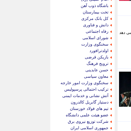
پویه آنلاین
باشگاه ذوب آهن
پیام نفت
تخت بیمارستان
تابناک
کل بانک مرکزی
تازه نیوز
دانش و فناوری
تبیان
رفاه اجتماعی
می دهد
تجارت نیوز
شورای اسلامی
تحریریه
سخنگوی وزارت
ترابر نیوز
اولدترافورد
ترفندباز
بازیکن قرضی
تریبون اقتصاد
ترویج فرهنگ
تسنیم نیوز
حسن عابدینی
تک ناک
معاون سیاسی
تکراتو
سخنگوی وزارت امور خارجه
توریسم آنلاین
ترکیب احتمالی پرسپولیس
تولید نیوز
آتش نشانی و خدمات ایمنی
تیتر فوری
دستیار گابریل کالدرون
تیکنا
تیم های فولاد خوزستان
جاب ویژن
عضو هیئت علمی دانشگاه
جار نیوز
شرکت توزیع نیروی برق
جالبتر
جمهوری اسلامی ایران