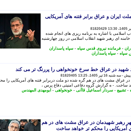
ت ایران و عراق برابر فتنه های آمریکایی
81820429
ب اسلامی با اشاره به برنامه ریزی های انجام شده
 خامنه ای رهبر شهید انقلاب اسلامی در روز چهارشنبه
ران
-
فرمانده نیروی قدس سپاه
-
سپاه پاسداران
 سپاه
-
سپاه پاسداران
ئد شهید در عراق خط سرخ خونخواهی را پررنگ تر می کند
81820405
 در عراق مشت های در هم گره شده دو ملت دربرابر فتنه های آمریکایی را محک
 ساخت. - ه گزارش گروه دفاعی امنیتی دفاع پرس ،
-
تشییع
-
سردار اسماعیل قاآنی
-
خونخواهی
-
ابومهدی المهندس
طهر رهبر شهیدمان در عراق مشت های در هم
ی آمریکایی را محکم تر خواهد ساخت