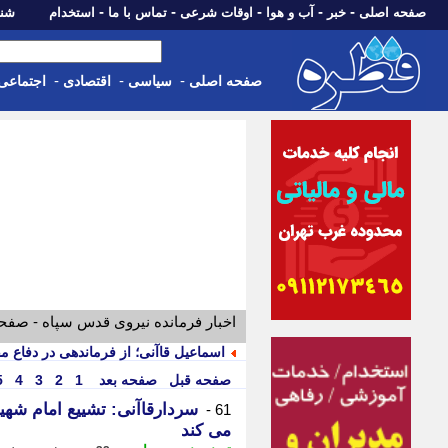
-
-
-
-
-
صفحه اصلی
خبر
آب و هوا
اوقات شرعی
تماس با ما
استخدام
شنبه، 17 مرداد 405
-
-
-
صفحه اصلی
سیاسی
اقتصادی
اجتماعی
اخبار فرمانده نیروی قدس سپاه - صفح
اسماعیل قاآنی؛ از فرماندهی در دفاع 
صفحه قبل
صفحه بعد
1
2
3
4
5
سردارقاآنی: تشییع امام شه
61 -
می کند