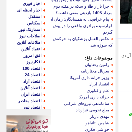
اخبار فوری
چرا بازار طلا و سکه در هفته دوم
اخبار لحظه ای
مرداد 1405 بازدهی منفی داشت؟
استقلال
پیام عراقچی به همسایگان: زمان آن
اسکناس
فرارسیده برادری واقعی را در پیش
اسمارتک نیوز
گیریم
اصلاحات نیوز
عکس العمل پزشکیان به حرکتش
اطلاعات آنلاین
که سوژه شد
اعتماد آنلاین
ن آزادی
افق امروز
موضوعات داغ:
افکارنیوز
رامین رضاییان
اقتصاد 100
سریال مختارنامه
اقتصاد 24
وزیر خزانه داری آمریکا
اقتصاد آزاد
اقتصاد ایران
اقتصاد آنلاین
علم و فناوری
اقتصاد ایران
خزانه داری آمریکا
اقتصاد معاصر
ساماندهی نیروهای شرکتی
اقتصاد نیوز
مبلغ نجومی قرارداد
ی
اکو ایران
مهدی تارتار
اکوفارس
بنیامین نتانیاهو
اکونگار
حواشی فکری