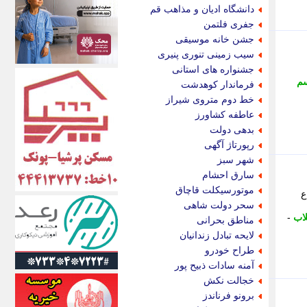
اکونیوز
دانشگاه ادیان و مذاهب قم
الف
جفری فلتمن
انتشار آنلاین
جشن خانه موسیقی
اندیشه قرن
سیب زمینی تنوری پنیری
اندیشه معاصر
جشنواره های استانی
اندیشه ها
م
فرماندار کوهدشت
انرژی پرس
خط دوم متروی شیراز
ای استخدام
عاطفه کشاورز
ایتنا
بدهی دولت
ایراف
رپورتاژ آگهی
ایران آرت
شهر سبز
ایران آنلاین
سارق احشام
ایران زندگی
موتورسیکلت قاچاق
ع
ایران فوری
سحر دولت شاهی
ایرانی روز
لاب
-
مناطق بحرانی
ایرانیتال
لایحه تبادل زندانیان
ایرنا
طراح خودرو
ایسکانیوز
آمنه سادات ذبیح پور
ایسنا
خجالت نکش
ایکنا
برونو فرناندز
ایلنا