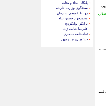
جام جم
پایگاه امداد و نجات
جدید پرس
هر،
سخنگوی وزارت خارجه
جماران
روابط عمومی سازمان
نقلاب
جوان ایرانی
محمدجواد حسین نژاد
جهان مانا
برانکو ایوانکوویچ
جهان نگر
علیرضا عنایت زاده
جهان نیوز
تفاهمنامه همکاری
چطور
دستور رییس جمهور
چمپیونات
چمدون
ت به
چه خبر
حادثه 24
حرف تو
حوادث پلاس
حوزه نیوز
خبر آنلاین
خبر جنوب
خبر سیاسی
کنیم.
خبر گردون
خبر ورزشی
خبرجو