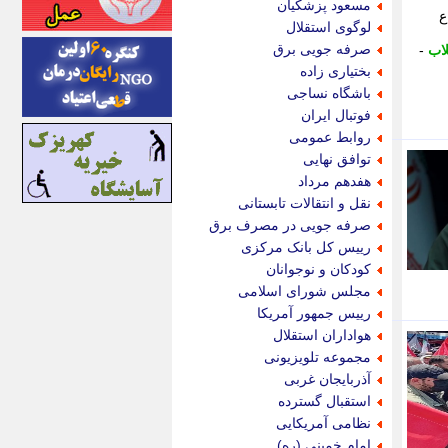
مسعود پزشکیان
ع
اینتیتر
لوگوی استقلال
ایونا نیوز
صرفه جویی برق
لاب
-
بازتاب آنلاین
بختیاری زاده
باشگاه خبرنگاران
باشگاه نساجی
باغستان نیوز
فوتبال ایران
بامبوک
روابط عمومی
ببین و بخون
توافق نهایی
بدینسان
هفدهم مرداد
بنکر
نقل و انتقالات تابستانی
بیت ران
صرفه جویی در مصرف برق
پارس فوتبال
رییس کل بانک مرکزی
پارسینه
کودکان و نوجوانان
پارسینه پلاس
مجلس شورای اسلامی
پاز آنلاین
رییس جمهور آمریکا
پاس گل
هواداران استقلال
پانا
مجموعه تلویزیونی
پرتو نیوز
آذربایجان غربی
پرسون
استقبال گسترده
پنجره نیوز
نظامی آمریکایی
پویامگ
امام خمینی (ره)