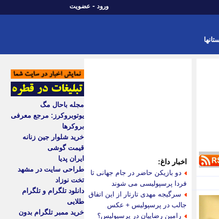
-
ورود
عضویت
تانها
مجله باحال مگ
یوتوبروکرز: مرجع معرفی
بروکرها
خرید شلوار جین زنانه
قیمت گوشی
ایران پدیا
اخبار داغ:
طراحی سایت در مشهد
دو بازیکن حاضر در جام جهانی تا
تخت نوزاد
فردا پرسپولیسی می شوند
دانلود تلگرام و تلگرام
سرگیجه مهدی تارتار از این اتفاق
طلایی
جالب در پرسپولیس + عکس
خرید ممبر تلگرام بدون
رامین رضاییان در پرسپولیس؟