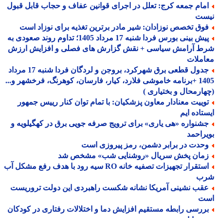
مام جمعه کرج: تعلل در اجرای قوانین عفاف و حجاب قابل قبول
ست
وق تخصص نوزادان: شیر مادر برترین تغذیه برای نوزاد است
پیش بینی بورس فردا شنبه 17 مرداد 1405؛ تداوم روند صعودی به
ط آرامش سیاسی + نقش گزارش های فصلی و افزایش ارزش
املات
جدول قطعی برق شهرکرد، بروجن و لردگان فردا شنبه 17 مرداد
1405 +برنامه خاموشی فلارد، کیار، فارسان، کوهرنگ، فرخشهر و...
ارمحال و بختیاری )
وییت معنادار معاون پزشکیان: با تمام توان کنار رییس جمهور
تاده ایم
شنواره «هی یاری» برای ترویج صرفه جویی برق در کهگیلویه و
راحمد
حدت در برابر دشمن، رمز پیروزی است
مان پخش سریال «روشنایی شب» مشخص شد
استقرار تجهیزات تصفیه خانه RO سیه رود با هدف رفع مشکل آب
ب
قب نشینی آمریکا نشانه شکست راهبردی این دولت تروریست
ت
ررسی رابطه مستقیم افزایش دما و اختلالات رفتاری در کودکان