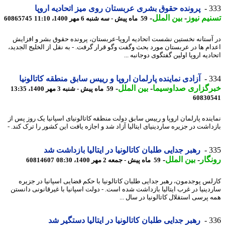
3
پرونده حقوق بشری عربستان روی میز اتحادیه اروپا
یم نیوز
-
بین الملل
-
59 ماه پیش - سه شنبه 6 مهر 1400، 11:10
60865745
آستانه نخستین نشست اتحادیه اروپا-عربستان، پرونده حقوق بشر و افزایش
ام ها در عربستان مورد بحث وگفت وگو قرار گرفت. - به نقل از الخلیج الجدید،
دیه اروپا اولین گفتگوی دوجانبه ...
3
آزادی نماینده پارلمان اروپا و رییس سابق منطقه کاتالونیا
رگزاری صداوسیما
-
بین الملل
-
59 ماه پیش - شنبه 3 مهر 1400، 13:35
60830
ینده پارلمان اروپا و رییس سابق دولت منطقه کاتالونیای اسپانیا یک روز پس از
داشت در جزیره ساردینیای ایتالیا آزاد شد و اجازه یافت این کشور را ترک کند. -
3
رهبر جدایی طلبان کاتالونیا در ایتالیا بازداشت شد
گار
-
بین الملل
-
59 ماه پیش - جمعه 2 مهر 1400، 08:30
60814607
لس پوجدمون، رهبر جدایی طلبان کاتالونیا با حکم قضایی اسپانیا در جزیره
دینیا در غرب ایتالیا بازداشت شده است. - دولت اسپانیا با غیرقانونی دانستن
 پرسی استقلال کاتالونیا در سال ...
3
رهبر جدایی طلبان کاتالونیا در ایتالیا دستگیر شد