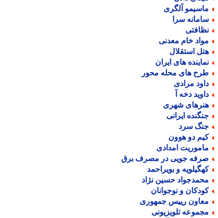
اسیمو آلگری
امانه سرا
ظافتی
واد خام معدنی
تل استقلال
ماینده های ایران
رح های محله محور
اود مرادی
اوید دخه آ
نرهای شهری
نگنده ایرانی
نگ سرد
یم دو هوون
اموریت امدادی
رفه جویی در مصرف برق
هگیلویه و بویراحمد
حمدجواد حسین نژاد
ودکان و نوجوانان
عاون رییس جمهوری
جموعه تلویزیونی