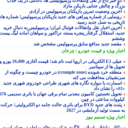
و خبر داغ از نقل وانتقالات پرسپولیسی ها؛ ناکامی در یک جذب
رگ و چالش جدایی بازیکن مازاد
خرین وضعیت تمرین بازیکنان پرسپولیس در آزادی
ونمایی از شماره پیراهن های جدید بازیکنان پرسپولیس؛ شماره های
ریخی به نسل جدید رسید
خرین اخبار نقل وانتقالات فوتبال ایران؛ پرسپولیس به دنبال خرید
ید، استقلال گرفتار پنجره بسته، تراکتور و سپاهان آماده لیگ بیست
شم
قصد جدید مدافع سابق پرسپولیس مشخص شد
بار ویژه
و قیمت خودرو | چرخان
جیلی E2 الکتریکی در اروپا ثبت نام شد؛ قیمت آغازی 19,490 یورو و
ویل ها از سپتامبر
منطقه خرد شونده (crumple zone) در خودرو چیست و چگونه از
نشینان محافظت می کند
سمارت با دیواره نگاره های شهری طراحی خودروی شهری جدید
تحویل نخستین کامیون معدنی تمام برقی جهان با باتری سدیمی 676
لووات ساعتی در چین
پتنت های جدید BYD برای باتری حالت جامد دو الکترولیتی؛ حرکت
سمت تولید آزمایشی در 2027
بار ویژه
تسنیم نیوز
اکانی: انقلاب اسلامی الگوی شکست نظام سلطه در جهان است