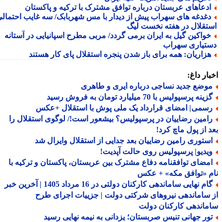
دعاهای عربستان درباره توافق مشترک با ترکیه و پاکستان
غدغه های سهراب پیش از دیدار با مس شهربابک/ سه غایب احتمالی
تقلال در هفته نخست لیگ
واکین گیل به ایران برمی گردد/ مربی مطرح اسپانیایی در آستانه
تیاری سهراب
زاریان: همه برای باز شدن پنجره استقلال پای کار هستند
ار داغ:
وضع جدید نساجی درباره ایری و طاهری
ینه پرسپولیس با 70 میلیارد تومان به فروش رسید
سمی| امضای قرارداد یک ملی پوش با استقلال +عکس
امین رضاییان در پرسپولیس؟ بیشعور است!/ لوگوی استقلال را
 از پول ماچ کرد!
ستوری رامین رضاییان بعد جدایی از استقلال وایرال شد
یدیو| پرسپولیس روی حالت آپدیت!
مضای توافقنامه دفاع مشترک بین عربستان، پاکستان و ترکیه با
 «توافق مکه» + عکس
گام نهایی ساماندهی کارکنان دولتی در 16 مرداد 1405 | آخرین خبر
ساماندهی نیروهای شرکتی دولت | جزییات اجرای طرح
اندهی کارکنان دولت
ور جهانی تنیس صربستان؛ یزدانی به نیمه نهایی رسید