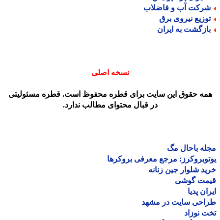
رکت آب و فاضلاب
وزیع نیروی برق
ازگشت به ایران
نسخه اصلی
مه حقوق این سایت برای قطره محفوظ است. قطره مسئولیتی
در قبال محتوای مطالب ندارد.
ه باحال مگ
وبروکرز: مرجع معرفی بروکرها
د شلوار جین زنانه
مت گوشی
ان پدیا
احی سایت در مشهد
 نوزاد