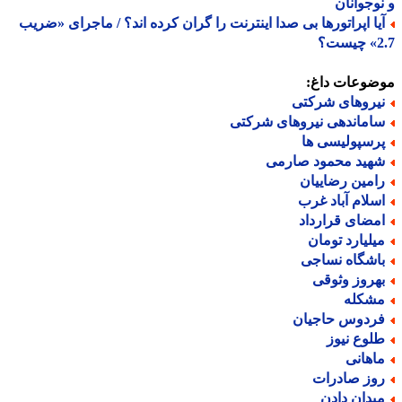
وجوانان
یا اپراتورها بی صدا اینترنت را گران کرده اند؟ / ماجرای «ضریب
ت؟
ضوعات داغ:
یروهای شرکتی
اماندهی نیروهای شرکتی
رسپولیسی ها
هید محمود صارمی
امین رضاییان
سلام آباد غرب
مضای قرارداد
یلیارد تومان
اشگاه نساجی
هروز وثوقی
شکله
ردوس حاجیان
لوع نیوز
اهانی
وز صادرات
یدان دادن