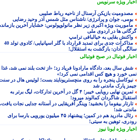
بار ویژه
سرنویس
صدومیت بازیکن آرسنال از ناحیه رباط صلیبی
ومی، جوان و پرانرژی/ ناشناس مثل شمس آذرِ وحید رضایی
أموریت ویژه اکبری زیر نظر مانولوپولوس: خشایار آخرین بازمانده
گانی ها در اردوی ملی
اکنش بقایی به خیالبافی ترامپ
مذاکرات جدی برای تمدید قرارداد با گلر اسپانیایی/ کادوی تولد 40
لگی آدان: بازگشت به استقلال!
بار فوتبال در صبح فوتبالی
ش سال بعد، دادگاه مارادونا فریاد زد؛ «از تخت بلند نمی شد، غذا
ی خورد و هیچ کس اقدامی نمی کرد!»
یوکاسل پنجره را به روی منچستریونایتد بست؛ لوئیس هال در سنت
مز پارک ماندنی شد
تمرین نهایی رویایی خیبر؛ ۴ گل در آخرین تدارکات، لیگ برتر به
تقبال شاگردان کمالوند میرود!
ارتار بیفوما را بخشید؛ وینگر آفریقایی در آستانه جدایی نجات یافت،
ندنی شد!
رئال مادرید هم در کمین؛ پیشنهاد ۴۵ میلیون یورویی بارسا برای
دری، توهین به سیتی!
بار ویژه
ایونا نیوز