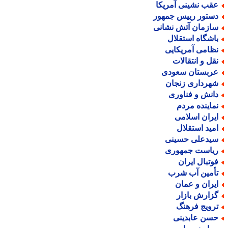
قب نشینی آمریکا
ستور رییس جمهور
ازمان آتش نشانی
اشگاه استقلال
ظامی آمریکایی
قل و انتقالات
ربستان سعودی
هرداری زنجان
انش و فناوری
ماینده مردم
یران اسلامی
مید استقلال
یدعلی حسینی
یاست جمهوری
وتبال ایران
أمین آب شرب
یران و عمان
زارش بازار
رویج فرهنگ
سن عابدینی