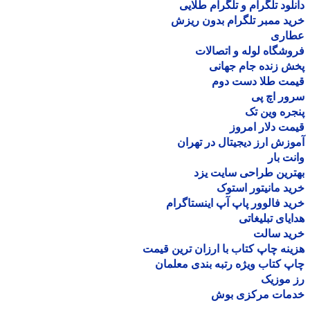
لود تلگرام و تلگرام طلایی
د ممبر تلگرام بدون ریزش
اری
شگاه لوله و اتصالات
 زنده جام جهانی
مت طلا دست دوم
ر اچ پی
ره وین تک
ت دلار امروز
زش ارز دیجیتال در تهران
ت بار
رین طراحی سایت یزد
د مانیتور استوک
د فالوور پاپ آپ اینستاگرام
یای تبلیغاتی
ید سالت
نه چاپ کتاب با ارزان ترین قیمت
 کتاب ویژه رتبه بندی معلمان
موزیک
مات مرکزی بوش