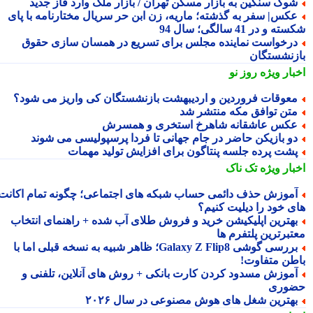
وک سنگین به بازار مسکن تهران / بازار ملک وارد فاز جدید
کس| سفر به گذشته؛ ماریه، زن ابن حر سریال مختارنامه با پای
 و در 41 سالگی؛ سال 94
رخواست نماینده مجلس برای تسریع در همسان سازی حقوق
زنشستگان
بار ویژه
روز نو
عوقات فروردین و اردیبهشت بازنشستگان کی واریز می شود؟
تن توافق مکه منتشر شد
کس عاشقانه شاهرخ استخری و همسرش
و بازیکن حاضر در جام جهانی تا فردا پرسپولیسی می شوند
شت پرده جلسه پنتاگون برای افزایش تولید مهمات
بار ویژه
تک ناک
موزش حذف دائمی حساب شبکه های اجتماعی؛ چگونه تمام اکانت
ی خود را دیلیت کنیم؟
هترین اپلیکیشن خرید و فروش طلای آب شده + راهنمای انتخاب
تبرترین پلتفرم ها
بررسی گوشی Galaxy Z Flip8؛ ظاهر شبیه به نسخه قبلی اما با
طن متفاوت!
موزش مسدود کردن کارت بانکی + روش های آنلاین، تلفنی و
وری
هترین شغل های هوش مصنوعی در سال ۲۰۲۶