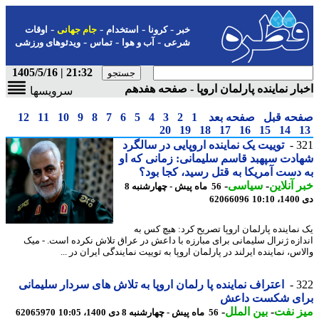
-
-
-
-
خبر
کرونا
استخدام
جام جهانی
اوقات
-
-
-
شرعی
آب و هوا
تماس
ویدئوهای ورزشی
21:32 | 1405/5/16
ار نماینده پارلمان اروپا - صفحه هفدهم
سرویسها
حه قبل
صفحه بعد
1
2
3
4
5
6
7
8
9
10
11
12
20
19
18
17
16
15
14
3
توییت یک نماینده اروپایی در سالگرد
دت سپهبد قاسم سلیمانی: زمانی که او
دست آمریکا به قتل رسید، کجا بود؟
 آنلاین
-
سیاسی
-
56 ماه پیش - چهارشنبه 8
10
62066096
نماینده پارلمان اروپا تصریح کرد: هیچ کس به
ازه ژنرال سلیمانی برای مبارزه با داعش در عراق تلاش نکرده است. - میک
س، نماینده ایرلند در پارلمان اروپا به توییت نمایندگی ایران در ...
3
اعتراف نماینده پا رلمان اروپا به تلاش های سردار سلیمانی
ای شکست داعش
 نفت
-
بین الملل
-
56 ماه پیش - چهارشنبه 8 دی 1400، 10:05
62065970