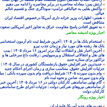
رتش یمن: معادله محاصره در برابر محاصره را ادامه می دهیم
اکنش بقایی به خیالبافی ترامپ: سوداگری جنگ و تقسیم غنائم
الی
متی: اظهارات وزیر خزانه داری آمریکا درخصوص اقتصاد ایران
ناقض است
ه تعویق افتادن پاسخ مقاومت عراق به تجاوز اخیر آمریکایی سعودی
بار ویژه
اندیشه معاصر
استخدام بانک ها در ۱۴۰۵ | آخرین شرایط ثبت نام آزمون استخدامی
نک ها، رشته های مورد نیاز و زمان جذب نیرو
آخرین اخبار نقل و انتقالات لیگ برتر امروز ۱۶ مرداد ۱۴۰۵ | بمب
ی نقل و انتقالاتی استقلال و پرسپولیس | رقابت داغ سرخابی ها و
اکتور برای ستاره جدید
جدیدترین خبر افزایش حقوق بازنشستگان کشوری در سال ۱۴۰۵ |
ئیات افزایش حقوق، متناسب سازی و زمان اجرای احکام جدید
وام بدون سپرده ۱۴۰۵؛ شرایط دریافت وام بدون سپرده بانکی | مبلغ
م بدون سپرده، ضامن و نحوه ثبت نام
گام نهایی ساماندهی کارکنان دولتی در ۱۶ مرداد ۱۴۰۵ | آخرین خبر
 ساماندهی نیروهای شرکتی دولت | جزئیات اجرای طرح ساماندهی
رکنان دولت
بار ویژه
رونگار
حریم های جدید آمریکا علیه ایران