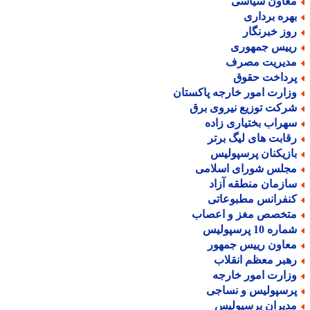
عاون سیاسی
هره برداری
وز خبرنگار
ییس جمهوری
دیریت مصرف
رداخت حقوق
زارت امور خارجه پاکستان
رکت توزیع نیروی برق
هراب بختیاری زاده
قابت های لیگ برتر
ازیکنان پرسپولیس
جلس شورای اسلامی
ازمان منطقه آزاد
نفرانس مطبوعاتی
تخصص مغز و اعصاب
اره 10 پرسپولیس
عاون رییس جمهور
هبر معظم انقلاب
زارت امور خارجه
رسپولیس و نساجی
دیران پرسپولیس