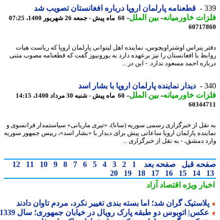
3
قطعنامه پارلمان اروپا درباره افغانستان تصویب شد
ات خاورمیانه
-
بین الملل
-
60 ماه پیش - جمعه 26 شهریور 1400، 07:25
60717
ر پتراس اوشتراویچوس، نماینده اهل لیتوانی پارلمان اروپا که ریاست هیات
بط با افغانستان را نیز برعهده دارد به یورونیوز گفت که قطعنامه مصوب متنی
ره احمد مسعود ندارد. - این در ...
3
دیدار نماینده پارلمان اروپا با بشار اسد
ات خاورمیانه
-
بین الملل
-
60 ماه پیش - شنبه 30 مرداد 1400، 14:15
60344
نقل از خبرگزاری رسمی سوریه (سانا)، «تیری ماریانی» سیاستمدار فرانسوی و
ینده پارلمان اروپا ساعاتی پیش برای دیدار با «بشار اسد»، رییس جمهور سوریه
د دمشق، - به نقل از خبرگزاری ...
حه قبل
صفحه بعد
1
2
3
4
5
6
7
8
9
10
11
12
20
19
18
17
16
15
14
بار ویژه
اقتصاد آزاد
لاستیک گران شد؛ اما بسته بندی تغییر نکرد، مردم تاوان دادند
کس| اتوبوس دو طبقه پارک رویال در خیابان جمهوری؛ سال 1339