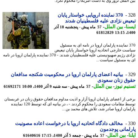
 الملل ترور وی به دست آمریکا را محکوم نکرد.
3
370 نماینده اروپایی خواستار پایان
یض نژادی علیه فلسطینیان شدند
نا
-
بین الملل
-
57 ماه پیش - پنجشنبه 18 آذر
61812829
1400
370 نماینده پارلمان اروپا در نامه ای به مسئول
ست خارجی اتحادیه اروپا خواستار پایان تبعیض
نژادی رژیم صهیونیستی علیه فلسطینیان شدند. - 370 نماینده پارلمان اروپا در نامه
به مسئول سیاست ...
3
بیانیه اعضای پارلمان اروپا در محکومیت شکنجه مدافعان
وق زنان سعودی
یم نیوز
-
بین الملل
-
57 ماه پیش - سه شنبه 9 آذر 1400، 10:00
61692171
ی از اعضای پارلمان اروپا آزار و اذیت مداوم مدافعان حقوق زنان در عربستان
توسط مقامات سعودی را محکوم کردند. - ، در بیانیه ای که توسط 120 نماینده
لمان اروپا صادر شد، تلاش های محمد بن ...
3
مخالف دادگاه اتحادیه اروپا با درخواست اعاده مصونیت
لمانی پوجدمون
ا
-
بین الملل
-
57 ماه پیش - جمعه 5 آذر 1400، 17:15
61640616