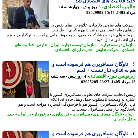
د فعالیت های اقتصادی شد
بتر
-
اقتصادی
-
3 روز پیش - چهارشنبه 14
1، 15:47
82029992
ت های تعاونی کارکنان، علاوه بر ایفای نقش در
قای رفاه اعضا، می توانند با بهره گیری از ظرفیت
ایه های خرد و مشارکت جمعی، به مجموعه هایی درآمدزا و اثرگذار در حوزه
 اقتصادی تبدیل شوند.
مان توسعه تجارت
-
سازمان توسعه تجارت ایران
-
تعاونی
-
فعالیت های
صادی
-
شرکت تعاونی
-
تجارت ایران
-
اقتصادی
ناوگان مسافربری هم فرسوده است و
به اندازه نیاز نیست + فیلم
نویس نیوز
-
اقتصادی
-
4 روز پیش - سه شنبه
82025285
س اتحادیه شرکت های تعاونی مسافربری کشور با
ره به وضعیت نامطلوب حمل ونقل جاده ای اعلام
: ناوگان مسافربری کشور هم با فرسودگی گسترده مواجه است و هم
خگوی نیاز فعلی مسافران نیست. ...
واج
-
ناوگان مسافربری
-
مسافربری
-
فرزندآوری
-
برخوردار
-
در ایران
-
حمل
ل جاده ای
ناوگان مسافربری هم فرسوده است و