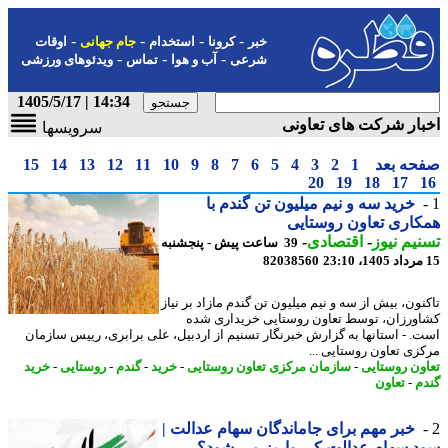
-
-
-
-
خبر
کرونا
استخدام
جام جهانی
اوقات
-
-
-
شرعی
آب و هوا
تماس
ویدئوهای ورزشی
14:34 | 1405/5/17
ار شرکت های تعاونی
سرویسها
حه بعد
1
2
3
4
5
6
7
8
9
10
11
12
13
14
15
20
19
18
17
خرید سه و نیم میلیون تن گندم با
اری تعاون روستایی
یم نیوز
-
اقتصادی
-
39 ساعت پیش - پنجشنبه
82038560
نون، بیش از سه و نیم میلیون تن گندم مازاد بر نیاز
ورزان، توسط تعاون روستایی خریداری شده
. - استانها به گزارش خبرنگار تسنیم از اردبیل، علی برابری، رییس سازمان
زی تعاون روستایی ...
ون روستایی
-
سازمان مرکزی تعاون روستایی
-
خرید
-
گندم
-
روستایی
-
خرید
م
-
تعاون
خبر مهم برای جاماندگان سهام عدالت |
 سهام عدالت کی واریز می شود؟