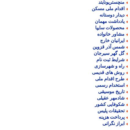
نچستریونایتد
قدام ملی مسکن
یدار دوستانه
ادداشت مهمان
حصولات سایپا
شاور خانواده
یرانیان خارج
مس آذر قزوین
ل گهر سیرجان
رایط ثبت نام
اه و شهرسازی
وش های قدیمی
رح اقدام ملی
ستخدام رسمی
اریخ موسیقی
ادمهر عقیلی
کوفایی کشور
حقیقات پلیس
رداخت هزینه
براز نگرانی