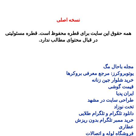
نسخه اصلی
مه حقوق این سایت برای قطره محفوظ است. قطره مسئولیتی
در قبال محتوای مطالب ندارد.
ه باحال مگ
وبروکرز: مرجع معرفی بروکرها
د شلوار جین زنانه
مت گوشی
ان پدیا
احی سایت در مشهد
 نوزاد
لود تلگرام و تلگرام طلایی
د ممبر تلگرام بدون ریزش
اری
شگاه لوله و اتصالات