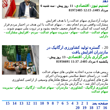
یم نیوز
-
اقتصادی
-
11 روز پیش - سه شنبه 6
1، 12:15
81972485
ت آزادسازی سهام عدالت را با هدف افزایش
رکت واقعی مردم انجام دهد. - ، سهام عدالت با این هدف در اختیار مردم قرار
ته است که کمکی به اقشار ضعیف جامعه بشود و در ثروت ملی سهیم شوند. ...
م عدالت
-
عدالت
-
سهام
-
مدیریت سهام عدالت
-
مردم
-
افزایش مشارکت
-
ایی
گستره تولید کشاورزی ارگانیک در
ندران افزایش یافت
گزاری بازار
-
اقتصادی
-
13 روز پیش -
داد 1405، 11:37
81956691
س هیات مدیره اتحادیه تعاونی های سهام عدالت
: در راستای حفظ سلامتی شهروندان اجرای
 های کشاورزی ارگانیک در سطح هکتارهای وسیعی از اراضی کشاورزی
ندران آغاز شد. - به گزارش مازندران ...
ورزی ارگانیک
-
کشاورزی
-
مازندران
-
سهام عدالت
-
ارگانیک
-
سهام
-
مدیریت
م عدالت
حه بعد
1
2
3
4
5
6
7
8
9
10
11
12
13
14
15
20
19
18
17