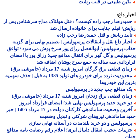
گین طبیعی در قلب رشت
ار داغ:
میدرضا رجب زاده کیست؟ / قتل هولناک مداح سرشناس پس از
یش/ فیلم جنایت برای خانواده ارسال شد
أیید ربایش و قتل حمیدرضا رجب زاده
خبار داغ نقل و انتقالات پرسپولیس | تصمیم نهایی برای گزینه
ب پرسپولیس؛ ابوالفضل رزاق پور سرخ پوش می شود / توافق
پولیس و گل گهر برای انتقال مدافع چپ؛ رزاق پور با امضای
ردادی سه ساله به جمع سرخ پوشان اضافه شد
ان قطعی برق گرگان امروز شنبه 17 مرداد (خاموشی برق)
محدودیت تردد برای خودرو های تولید 1385 به قبل | حذف سهمیه
ین این خودروها
ک مدافع چپ جدید در پرسپولیس
ان قطعی برق زنجان امروز شنبه 17 مرداد (خاموشی برق)
و خرید جدید پرسپولیس نهایی شد؛ امضای قرارداد امروز
آخرین وضعیت ساماندهی کارکنان دولت در 17 مرداد 1405 | خبر
د ساماندهی نیروهای شرکتی و تبدیل وضعیت
رسپولیس و دو خرید بلندمدت در آستانه نهایی سازی
زییات عجیب انتقال دانیال ایری؛ اعلام رقم رضایت نامه مدافع
ان