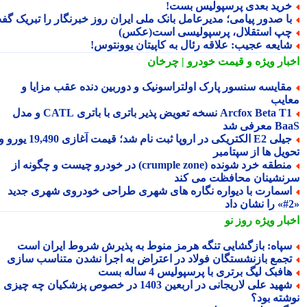
رید بعدی پرسپولیس بست!
ا صدور پیامی؛ مدیرعامل بانک ملی ایران روز خبرنگار را تبریک گفت
پ استقلال، پرسپولیسی است(عکس)
ایعه عجیب: علاقه رئال به کاپیتان یوونتوس!
بار ویژه
و قیمت خودرو | چرخان
قایسه سنسور پارک اولتراسونیک و دوربین دنده عقب مزایا و
ایب
Arcfox Beta T1 نسخه تعویض پذیر باتری با باتری CATL و مدل
معرفی شد
جیلی E2 الکتریکی در اروپا ثبت نام شد؛ قیمت آغازی 19,490 یورو و
ویل ها از سپتامبر
منطقه خرد شونده (crumple zone) در خودرو چیست و چگونه از
نشینان محافظت می کند
سمارت با دیواره نگاره های شهری طراحی خودروی شهری جدید
بار ویژه
روز نو
پاه: بازگشایی تنگه هرمز منوط به پذیرش شروط ایران است
جمع بازنشستگان فولاد در اعتراض به اجرا نشدن متناسب سازی
افبک لیگ برتری با پرسپولیس 4 ساله بست
شهید علی لاریجانی در اربعین 1403 در خصوص پزشکیان چه چیزی
شته بود؟