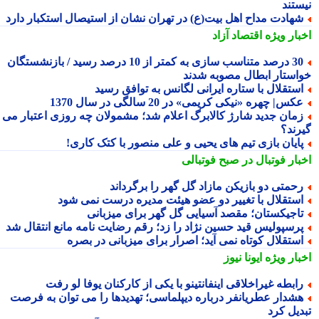
ستند
هادت مداح اهل بیت(ع) در تهران نشان از استیصال استکبار دارد
بار ویژه
اقتصاد آزاد
30 درصد متناسب سازی به کمتر از 10 درصد رسید / بازنشستگان
استار ابطال مصوبه شدند
ستقلال با ستاره ایرانی لگانس به توافق رسید
کس| چهره «نیکی کریمی» در 20 سالگی در سال 1370
مان جدید شارژ کالابرگ اعلام شد؛ مشمولان چه روزی اعتبار می
رند؟
ایان بازی تیم های یحیی و علی منصور با کتک کاری!
بار فوتبال در صبح فوتبالی
حمتی دو بازیکن مازاد گل گهر را برگرداند
ستقلال با تغییر دو عضو هیئت مدیره درست نمی شود
اجیکستان؛ مقصد آسیایی گل گهر برای میزبانی
رسپولیس قید حسین نژاد را زد؛ رقم رضایت نامه مانع انتقال شد
ستقلال کوتاه نمی آید؛ اصرار برای میزبانی در بصره
بار ویژه
ایونا نیوز
ابطه غیراخلاقی اینفانتینو با یکی از کارکنان یوفا لو رفت
شدار عطریانفر درباره دیپلماسی؛ تهدیدها را می توان به فرصت
دیل کرد