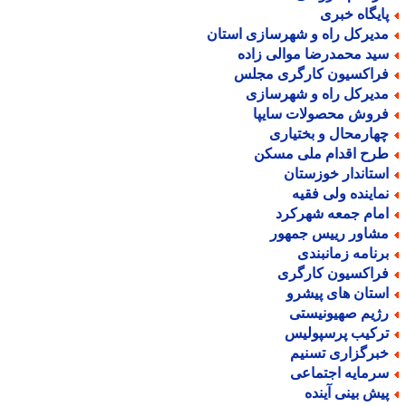
ایگاه خبری
دیرکل راه و شهرسازی استان
ید محمدرضا موالی زاده
راکسیون کارگری مجلس
دیرکل راه و شهرسازی
روش محصولات سایپا
هارمحال و بختیاری
رح اقدام ملی مسکن
ستاندار خوزستان
ماینده ولی فقیه
مام جمعه شهرکرد
شاور رییس جمهور
رنامه زمانبندی
راکسیون کارگری
ستان های پیشرو
ژیم صهیونیستی
رکیب پرسپولیس
برگزاری تسنیم
رمایه اجتماعی
یش بینی آینده