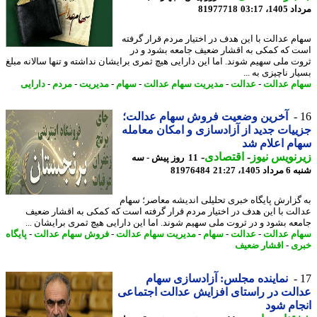
1، 03:17
81977718
م عدالت با این هدف در اختیار مردم قرار گرفته
 که کمکی به اقشار ضعیف جامعه بشود و در
ت ملی سهیم شوند. اما این دارایی هیچ ثمری برایشان نداشته و تنها سالانه مبلغ
ر ناچیزی به ...
م عدالت
-
عدالت
-
مدیریت سهام عدالت
-
سهام
-
مدیریت
-
مردم
-
دارایی
آخرین وضعیت فروش سهام عدالت؛
یات جدید از آزادسازی و امکان معامله
م اعلام شد
نویس نیوز
-
اقتصادی
-
11 روز پیش - سه
140، 21:27
81976484
گزارش پایگاه خبری تحلیلی اندیشه معاصر؛ سهام
لت با این هدف در اختیار مردم قرار گرفته است که کمکی به اقشار ضعیف
عه بشود و در ثروت ملی سهیم شوند. اما این دارایی هیچ ثمری برایشان ...
م عدالت
-
عدالت
-
سهام
-
مدیریت سهام عدالت
-
فروش سهام عدالت
-
پایگاه
ی
-
اقشار ضعیف
نماینده مجلس: آزادسازی سهام
لت در راستای افزایش عدالت اجتماعی
ام شود