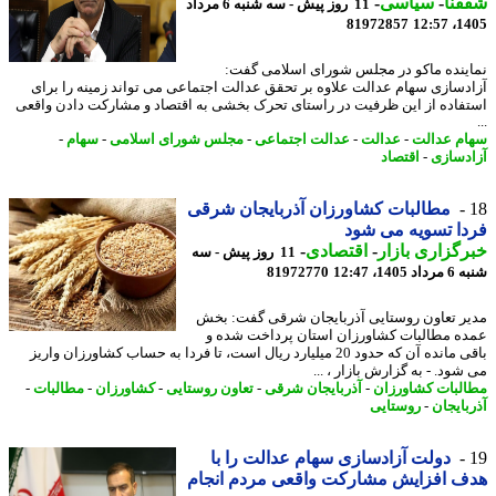
نا
-
سیاسی
-
11 روز پیش - سه شنبه 6 مرداد
81972857
1405
ینده ماکو در مجلس شورای اسلامی گفت:
دسازی سهام عدالت علاوه بر تحقق عدالت اجتماعی می تواند زمینه را برای
فاده از این ظرفیت در راستای تحرک بخشی به اقتصاد و مشارکت دادن واقعی
م عدالت
-
عدالت
-
عدالت اجتماعی
-
مجلس شورای اسلامی
-
سهام
-
دسازی
-
اقتصاد
مطالبات کشاورزان آذربایجان شرقی
ا تسویه می شود
گزاری بازار
-
اقتصادی
-
11 روز پیش - سه
140، 12:47
81972770
ر تعاون روستایی آذربایجان شرقی گفت: بخش
ه مطالبات کشاورزان استان پرداخت شده و
باقی مانده آن که حدود 20 میلیارد ریال است، تا فردا به حساب کشاورزان واریز
ود. - به گزارش بازار ، ...
لبات کشاورزان
-
آذربایجان شرقی
-
تعاون روستایی
-
کشاورزان
-
مطالبات
-
بایجان
-
روستایی
دولت آزادسازی سهام عدالت را با
 افزایش مشارکت واقعی مردم انجام