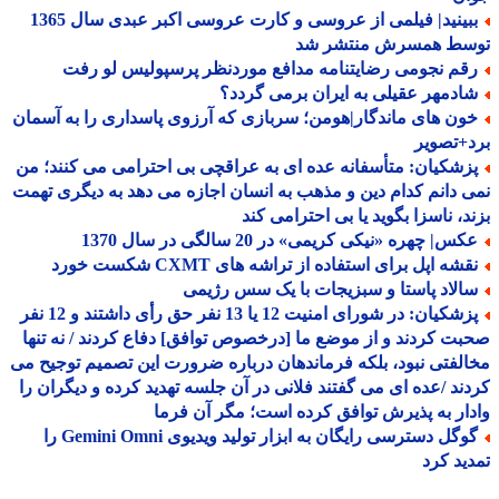
ببینید| فیلمی از عروسی و کارت عروسی اکبر عبدی سال 1365
سط همسرش منتشر شد
قم نجومی رضایتنامه مدافع موردنظر پرسپولیس لو رفت
ادمهر عقیلی به ایران برمی گردد؟
ون های ماندگار|هومن؛ سربازی که آرزوی پاسداری را به آسمان
+تصویر
زشکیان: متأسفانه عده ای به عراقچی بی احترامی می کنند؛ من
 دانم کدام دین و مذهب به انسان اجازه می دهد به دیگری تهمت
د، ناسزا بگوید یا بی احترامی کند
س| چهره «نیکی کریمی» در 20 سالگی در سال 1370
شه اپل برای استفاده از تراشه های CXMT شکست خورد
الاد پاستا و سبزیجات با یک سس رژیمی
پزشکیان: در شورای امنیت 12 یا 13 نفر حق رأی داشتند و 12 نفر
ت کردند و از موضع ما [درخصوص توافق] دفاع کردند / نه تنها
لفتی نبود، بلکه فرماندهان درباره ضرورت این تصمیم توجیح می
ند /عده ای می گفتند فلانی در آن جلسه تهدید کرده و دیگران را
ار به پذیرش توافق کرده است؛ مگر آن فرما
گوگل دسترسی رایگان به ابزار تولید ویدیوی Gemini Omni را
ید کرد