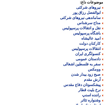
ضوعات داغ:
یروهای شرکتی
بوالفضل رزاق پور
اماندهی نیروهای شرکتی
داح سرشناس
قل و انتقالات پرسپولیس
اشگاه پرسپولیس
مید عالیشاه
ارکنان دولت
نتقالات پرسپولیس
نسولگری ایران
ادستان عمومی
فر به فلسطین اشغالی
ومکس
بح زود بیدار شدن
رش مقدم
یشکسوتان دفاع مقدس
رخ بلیت قطار
اننده اسنپ
شنواره تئاتر