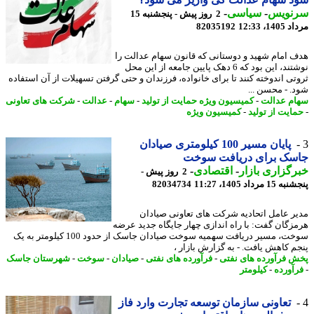
نویس
-
سیاسی
-
2 روز پیش - پنجشنبه 15
1، 12:33
82035192
 امام شهید و دوستانی که قانون سهام عدالت را
نوشتند، این بود که 6 دهک پایین جامعه از این محل
تی اندوخته کنند تا برای خانواده، فرزندان و حتی گرفتن تسهیلات از آن استفاده
. - محسن ...
م عدالت
-
کمیسیون ویژه حمایت از تولید
-
سهام
-
عدالت
-
شرکت های تعاونی
ایت از تولید
-
کمیسیون ویژه
پایان مسیر 100 کیلومتری صیادان
سک برای دریافت سوخت
گزاری بازار
-
اقتصادی
-
2 روز پیش -
 مرداد 1405، 11:27
82034734
ر عامل اتحادیه شرکت های تعاونی صیادان
زگان گفت: با راه اندازی چهار جایگاه جدید عرضه
سوخت، مسیر دریافت سهمیه سوخت صیادان جاسک از حدود 100 کیلومتر به یک
م کاهش یافت. - به گزارش بازار ،
 فرآورده های نفتی
-
فرآورده های نفتی
-
صیادان
-
سوخت
-
شهرستان جاسک
آورده
-
کیلومتر
تعاونی سازمان توسعه تجارت وارد فاز