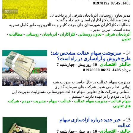
81978192
1405
مدیر تعاون روستایی آذربایجان شرقی از پرداخت 50
د مطالبات کلزاکاران استان خبر داد و گفت:
لبات کلزاکاران شهرستان های مرند، کلیبر و خداآفرین به طور کامل تسویه
 است. - تبریز- مدیر ...
بایجان شرقی
-
تعاون روستایی
-
کلزاکاران
-
آذربایجان
-
روستایی
-
مطالبات
-
ون
سرنوشت سهام عدالت مشخص شد؛
ح فروش و آزادسازی در راه است؟
بتر
-
اقتصادی
-
10 روز پیش - چهارشنبه 7
1، 06:27
81978000
ریت سهام عدالت در حال حاضر به صورت شبه
تی انجام می شود. شرکت های سرمایه گذاری
انی و شرکت های تعاونی سهام عدالت شهرستانی مسئولیت مدیریت این
یی مردم را برعهده دارند. - تسنیم ...
م عدالت
-
مدیریت سهام عدالت
-
عدالت
-
سهام
-
مدیریت
-
مردم
-
شرکت
 تعاونی
خبر جدید درباره آزادسازی سهام
الت
بتر
-
اقتصادی
-
10 روز پیش - چهارشنبه 7