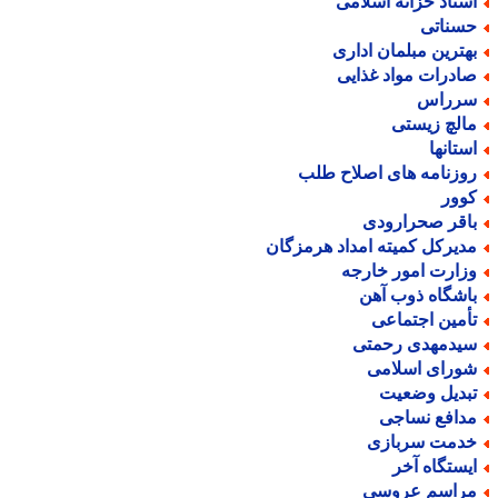
سناد خزانه اسلامی
سناتی
هترین مبلمان اداری
ادرات مواد غذایی
رراس
الچ زیستی
ستانها
وزنامه های اصلاح طلب
وور
اقر صحرارودی
دیرکل کمیته امداد هرمزگان
زارت امور خارجه
اشگاه ذوب آهن
أمین اجتماعی
یدمهدی رحمتی
ورای اسلامی
بدیل وضعیت
دافع نساجی
دمت سربازی
یستگاه آخر
راسم عروسی