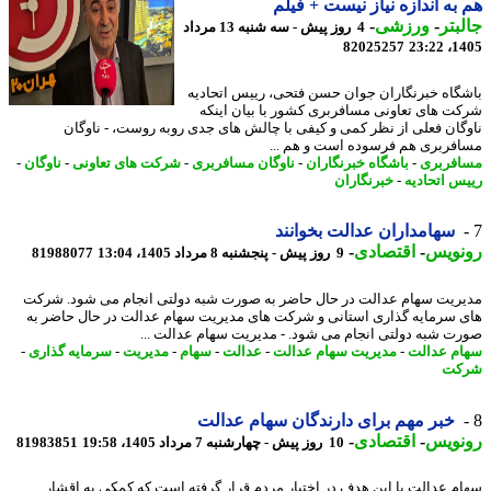
به اندازه نیاز نیست + فیلم
بتر
-
ورزشی
-
4 روز پیش - سه شنبه 13 مرداد
82025257
1405
گاه خبرنگاران جوان حسن فتحی، رییس اتحادیه
ت های تعاونی مسافربری کشور با بیان اینکه
گان فعلی از نظر کمی و کیفی با چالش های جدی روبه روست، - ناوگان
فربری هم فرسوده است و هم ...
فربری
-
باشگاه خبرنگاران
-
ناوگان مسافربری
-
شرکت های تعاونی
-
ناوگان
-
س اتحادیه
-
خبرنگاران
سهامداران عدالت بخوانند
نویس
-
اقتصادی
-
9 روز پیش - پنجشنبه 8 مرداد 1405، 13:04
81988077
ریت سهام عدالت در حال حاضر به صورت شبه دولتی انجام می شود. شرکت
 سرمایه گذاری استانی و شرکت های مدیریت سهام عدالت در حال حاضر به
ت شبه دولتی انجام می شود. - مدیریت سهام عدالت ...
م عدالت
-
مدیریت سهام عدالت
-
عدالت
-
سهام
-
مدیریت
-
سرمایه گذاری
-
کت
خبر مهم برای دارندگان سهام عدالت
نویس
-
اقتصادی
-
10 روز پیش - چهارشنبه 7 مرداد 1405، 19:58
81983851
م عدالت با این هدف در اختیار مردم قرار گرفته است که کمکی به اقشار