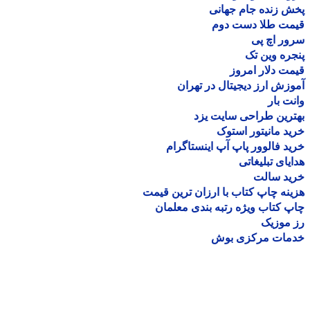
 زنده جام جهانی
مت طلا دست دوم
ر اچ پی
ره وین تک
ت دلار امروز
زش ارز دیجیتال در تهران
ت بار
رین طراحی سایت یزد
د مانیتور استوک
د فالوور پاپ آپ اینستاگرام
یای تبلیغاتی
ید سالت
نه چاپ کتاب با ارزان ترین قیمت
 کتاب ویژه رتبه بندی معلمان
موزیک
مات مرکزی بوش