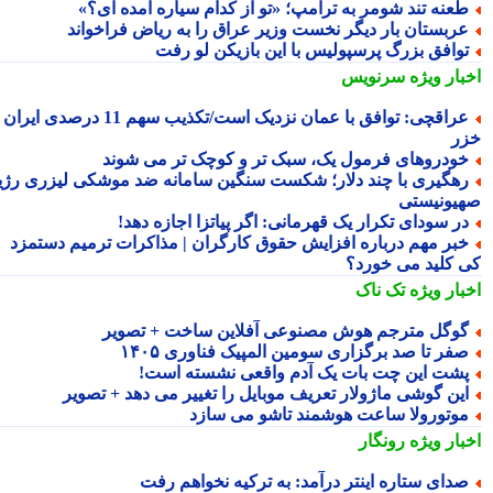
عنه تند شومر به ترامپ؛ «تو از کدام سیاره آمده ای؟»
ربستان بار دیگر نخست وزیر عراق را به ریاض فراخواند
وافق بزرگ پرسپولیس با این بازیکن لو رفت
بار ویژه
سرنویس
عراقچی: توافق با عمان نزدیک است/تکذیب سهم 11 درصدی ایران از
ر
ودروهای فرمول یک، سبک تر و کوچک تر می شوند
هگیری با چند دلار؛ شکست سنگین سامانه ضد موشکی لیزری رژیم
یونیستی
ر سودای تکرار یک قهرمانی: اگر پیاتزا اجازه دهد!
بر مهم درباره افزایش حقوق کارگران | مذاکرات ترمیم دستمزد
 کلید می خورد؟
بار ویژه
تک ناک
وگل مترجم هوش مصنوعی آفلاین ساخت + تصویر
فر تا صد برگزاری سومین المپیک فناوری ۱۴۰۵
شت این چت بات یک آدم واقعی نشسته است!
ین گوشی ماژولار تعریف موبایل را تغییر می دهد + تصویر
وتورولا ساعت هوشمند تاشو می سازد
بار ویژه
رونگار
دای ستاره اینتر درآمد: به ترکیه نخواهم رفت