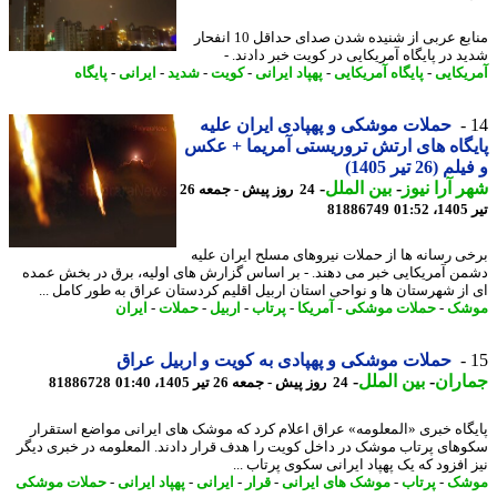
منابع عربی از شنیده شدن صدای حداقل 10 انفحار
د در پایگاه آمریکایی در کویت خبر دادند. -
یکایی
-
پایگاه آمریکایی
-
پهپاد ایرانی
-
کویت
-
شدید
-
ایرانی
-
پایگاه
حملات موشکی و پهپادی ایران علیه
گاه های ارتش تروریستی آمریما + عکس
(26 تیر 1405)
 آرا نیوز
-
بین الملل
-
24 روز پیش - جمعه 26
0
81886749
ی رسانه ها از حملات نیروهای مسلح ایران علیه
ن آمریکایی خبر می دهند. - بر اساس گزارش های اولیه، برق در بخش عمده
از شهرستان ها و نواحی استان اربیل اقلیم کردستان عراق به طور کامل ...
شک
-
حملات موشکی
-
آمریکا
-
پرتاب
-
اربیل
-
حملات
-
ایران
حملات موشکی و پهپادی به کویت و اربیل عراق
اران
-
بین الملل
-
24 روز پیش - جمعه 26 تیر 1405، 01:40
81886728
گاه خبری «المعلومه» عراق اعلام کرد که موشک های ایرانی مواضع استقرار
های پرتاب موشک در داخل کویت را هدف قرار دادند. المعلومه در خبری دیگر
 افزود که یک پهپاد ایرانی سکوی پرتاب ...
شک
-
پرتاب
-
موشک های ایرانی
-
قرار
-
ایرانی
-
پهپاد ایرانی
-
حملات موشکی