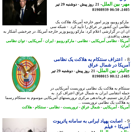
ر
-
بین الملل
-
21 روز پیش - دوشنبه 29 تیر
81908939
1405
کو روبیو، وزیر امور خارجه آمریکا، هلاکت یک
می این کشور در عراق را تأیید کرد. - شبکه سی
ان در گزارشی اعلام کرد: مارکو روبیو وزیر خارجه آمریکا، در چرخشی آشکار به
 پدافندی ...
یکا
-
نظامی آمریکایی
-
نظامی
-
مارکو روبیو
-
ایران
-
آمریکایی
-
توان نظامی
ان
اعتراف سنتکام به هلاکت یک نظامی
یکا در شمال عراق
بتر
-
بین الملل
-
21 روز پیش - دوشنبه 29 تیر
81908015
1405
کام به هلاکت یک نظامی تروریست آمریکایی در
ه انتقامی ایران به شمال عراق اعتراف کرد. به
رش تسنیم، فرماندهی مرکزی تروریستهای آمریکایی موسوم به سنتکام رسما
هلاکت یک نظامی تروریست ...
یکا
-
آمریکایی
-
شمال عراق
-
تروریست
-
نظامی
-
سنتکام
-
هلاکت
اصابت پهپاد ایرانی به سامانه پاتریوت
یکا + فیلم