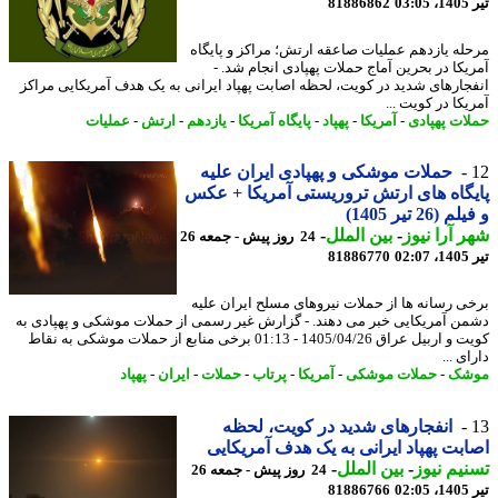
0
81886862
له یازدهم عملیات صاعقه ارتش؛ مراکز و پایگاه
یکا در بحرین آماج حملات پهپادی انجام شد. -
جارهای شدید در کویت، لحظه اصابت پهپاد ایرانی به یک هدف آمریکایی مراکز
کا در کویت ...
ات پهپادی
-
آمریکا
-
پهپاد
-
پایگاه آمریکا
-
یازدهم
-
ارتش
-
عملیات
حملات موشکی و پهپادی ایران علیه
گاه های ارتش تروریستی آمریکا + عکس
(26 تیر 1405)
 آرا نیوز
-
بین الملل
-
24 روز پیش - جمعه 26
0
81886770
ی رسانه ها از حملات نیروهای مسلح ایران علیه
ن آمریکایی خبر می دهند. - گزارش غیر رسمی از حملات موشکی و پهپادی به
کویت و اربیل عراق 1405/04/26 - 01:13 برخی منابع از حملات موشکی به نقاط
ی ...
شک
-
حملات موشکی
-
آمریکا
-
پرتاب
-
حملات
-
ایران
-
پهپاد
انفجارهای شدید در کویت، لحظه
بت پهپاد ایرانی به یک هدف آمریکایی
یم نیوز
-
بین الملل
-
24 روز پیش - جمعه 26
0
81886766