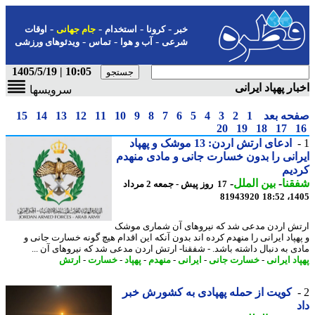
-
-
-
-
خبر
کرونا
استخدام
جام جهانی
اوقات
-
-
-
شرعی
آب و هوا
تماس
ویدئوهای ورزشی
10:05 | 1405/5/19
ار پهپاد ایرانی
سرویسها
حه بعد
1
2
3
4
5
6
7
8
9
10
11
12
13
14
15
20
19
18
17
ادعای ارتش اردن: 13 موشک و پهپاد
انی را بدون خسارت جانی و مادی منهدم
یم
نا
-
بین الملل
-
17 روز پیش - جمعه 2 مرداد
81943920
1405
ش اردن مدعی شد که نیروهای آن شماری موشک
هپاد ایرانی را منهدم کرده اند بدون آنکه این اقدام هیچ گونه خسارت جانی و
ی به دنبال داشته باشد. - شفقنا- ارتش اردن مدعی شد که نیروهای آن ...
د ایرانی
-
خسارت جانی
-
ایرانی
-
منهدم
-
پهپاد
-
خسارت
-
ارتش
کویت از حمله پهپادی به کشورش خبر