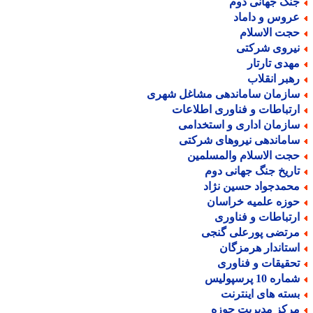
نگ جهانی دوم
روس و داماد
جت الاسلام
یروی شرکتی
هدی تارتار
هبر انقلاب
ازمان ساماندهی مشاغل شهری
رتباطات و فناوری اطلاعات
ازمان اداری و استخدامی
اماندهی نیروهای شرکتی
جت الاسلام والمسلمین
اریخ جنگ جهانی دوم
حمدجواد حسین نژاد
وزه علمیه خراسان
رتباطات و فناوری
رتضی پورعلی گنجی
ستاندار هرمزگان
حقیقات و فناوری
اره 10 پرسپولیس
سته های اینترنت
رکز مدیریت حوزه