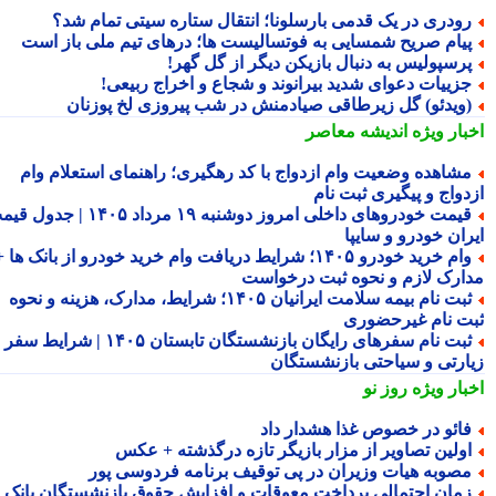
ودری در یک قدمی بارسلونا؛ انتقال ستاره سیتی تمام شد؟
یام صریح شمسایی به فوتسالیست ها؛ درهای تیم ملی باز است
رسپولیس به دنبال بازیکن دیگر از گل گهر!
زییات دعوای شدید بیرانوند و شجاع و اخراج ربیعی!
ویدئو) گل زیرطاقی صیادمنش در شب پیروزی لخ پوزنان
بار ویژه
اندیشه معاصر
شاهده وضعیت وام ازدواج با کد رهگیری؛ راهنمای استعلام وام
دواج و پیگیری ثبت نام
قیمت خودروهای داخلی امروز دوشنبه ۱۹ مرداد ۱۴۰۵ | جدول قیمت
ران خودرو و سایپا
وام خرید خودرو ۱۴۰۵؛ شرایط دریافت وام خرید خودرو از بانک ها +
ارک لازم و نحوه ثبت درخواست
ثبت نام بیمه سلامت ایرانیان ۱۴۰۵؛ شرایط، مدارک، هزینه و نحوه
ت نام غیرحضوری
ثبت نام سفرهای رایگان بازنشستگان تابستان ۱۴۰۵ | شرایط سفر
ارتی و سیاحتی بازنشستگان
بار ویژه
روز نو
ائو در خصوص غذا هشدار داد
ولین تصاویر از مزار بازیگر تازه درگذشته + عکس
صوبه هیات وزیران در پی توقیف برنامه فردوسی پور
مان احتمالی پرداخت معوقات و افزایش حقوق بازنشستگان بانک