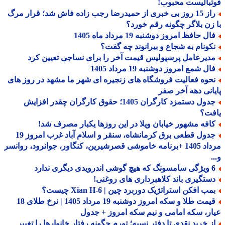
بالیست محبوب!
راز 15 روز بی خبری از حمیدرضا رجب زاده فاش شد؛ قرار مرگ
زن بلاگر چگونه رقم خورد؟
ل حافظ امروز دوشنبه 19 مرداد ماه 1405
کونام به شجاع و بیرانوند چه گفت؟
دیرعامل پرسپولیس قیمت آخر را برای نساجی تعیین کرد
ل شمع امروز دوشنبه 19 مرداد 1405
حوه فعالیت فروشگاه های زنجیره ای شهر ما مشهد در روز های
انی دهه آخر صفر
جدول دستمزد کارگران 1405؛ حقوق کارگران چقدر افزایش
فت؟
افه مشهور خیابان ویلا در این روزها یکبار مصرف شد!
جدول قطعی برق کرمانشاه، سنقر و اسلام آباد غرب امروز 19
مرداد 1405 +برنامه خاموشی قصرشیرین، کنگاور، جوانرود، روانسر
درویدی دیگری ندارد
ستگیری باند کلاهبرداری های روغنی!
ب افکن استراتژیک دوربرد چین | Xian H-6 چیست؟
قیمت طلا و سکه امروز دوشنبه 19 مرداد 1405 | نرخ طلای 18
ر، سکه امامی و نیم سکه امروز + جدول
ز خرید نقدی تا دفتر نسیه؛ تورم چگونه رفتار خانوارها را تغییر