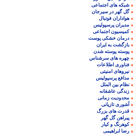
بکه های اجتماعی
ل گهر در سیرجان
واداران فوتبال
دیران پرسپولیس
میسیون اجتماعی
رمان خشکی پوست
ازگشت به ایران
وسته پوسته شدن
هره های سرشناس
ناوری اطلاعات
یروهای امنیتی
دافع پرسپولیس
ظام بین الملل
ندگی عاشقانه
حدودیت زمانی
شوری تازیانی
درت های بزرگ
یراهن گل گهر
وهرنگ و کیار
ضا ابراهیمی