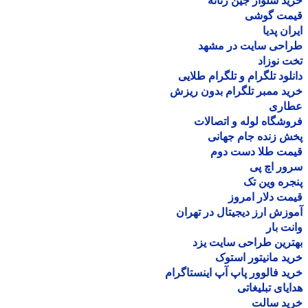
د شلوار جین زنانه
مت گوشی
ان پدیا
احی سایت در مشهد
 نوزاد
لود تلگرام و تلگرام طلایی
د ممبر تلگرام بدون ریزش
اری
شگاه لوله و اتصالات
 زنده جام جهانی
مت طلا دست دوم
ر اچ پی
ره وین تک
ت دلار امروز
زش ارز دیجیتال در تهران
ت بار
رین طراحی سایت یزد
د مانیتور استوک
د فالوور پاپ آپ اینستاگرام
یای تبلیغاتی
ید سالت