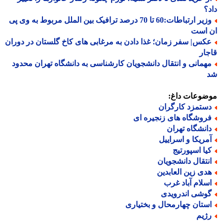
؟
وزیر ارتباطات:60 تا 70 درصد ترافیک بین الملل مربوط به وی پی
 است
کس| سفر زمان؛ غذا دادن به مرغابی های کاخ گلستان در دوران
ار
همانی و انتقال دانشجویان کارشناسی به دانشگاه تهران محدود
ضوعات داغ:
ستمزد کارگران
روشگاه های زنجیره ای
انشگاه تهران
مریکا و اسراییل
یا اسپورتیج
نتقال دانشجویان
دی زین العابدین
سلام آباد غرب
وشی اندرویدی
ستان چهارمحال و بختیاری
ژیم