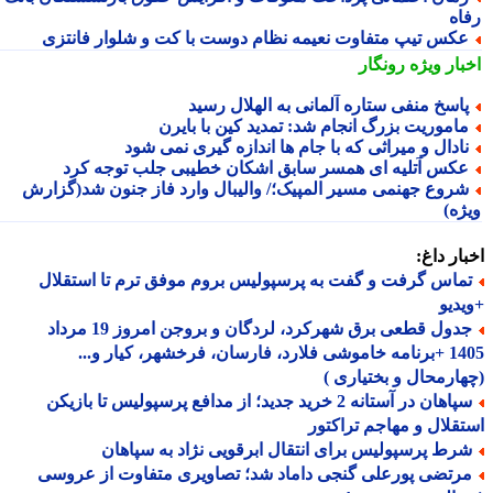
اه
کس تیپ متفاوت نعیمه نظام دوست با کت و شلوار فانتزی
بار ویژه
رونگار
اسخ منفی ستاره آلمانی به الهلال رسید
اموریت بزرگ انجام شد: تمدید کین با بایرن
ادال و میراثی که با جام ها اندازه گیری نمی شود
کس آتلیه ای همسر سابق اشکان خطیبی جلب توجه کرد
روع جهنمی مسیر المپیک؛/ والیبال وارد فاز جنون شد(گزارش
ژه)
ار داغ:
ماس گرفت و گفت به پرسپولیس بروم موفق ترم تا استقلال
دیو
جدول قطعی برق شهرکرد، لردگان و بروجن امروز 19 مرداد
1405 +برنامه خاموشی فلارد، فارسان، فرخشهر، کیار و...
ارمحال و بختیاری )
سپاهان در آستانه 2 خرید جدید؛ از مدافع پرسپولیس تا بازیکن
قلال و مهاجم تراکتور
رط پرسپولیس برای انتقال ابرقویی نژاد به سپاهان
رتضی پورعلی گنجی داماد شد؛ تصاویری متفاوت از عروسی