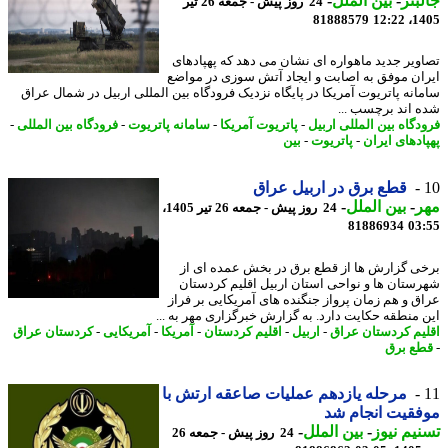
بتر
-
بین الملل
-
24 روز پیش - جمعه 26 تیر
81888579
1405
ویر جدید ماهواره ای نشان می دهد که پهپادهای
ان موفق به اصابت و ایجاد آتش سوزی در مواضع
انه پاتریوت آمریکا در پایگاه نزدیک فرودگاه بین المللی اربیل در شمال عراق
 اند برچسب ...
دگاه بین المللی اربیل
-
پاتریوت آمریکا
-
سامانه پاتریوت
-
فرودگاه بین المللی
-
ادهای ایران
-
پاتریوت
-
بین
قطع برق در اربیل عراق
ر
-
بین الملل
-
24 روز پیش - جمعه 26 تیر 1405،
81886934
03
ی گزارش ها از قطع برق در بخش عمده ای از
ستان ها و نواحی استان اربیل اقلیم کردستان
ق و هم زمان پرواز جنگنده های آمریکایی بر فراز
 منطقه حکایت دارد. به گزارش خبرگزاری مهر به ...
یم کردستان عراق
-
اربیل
-
اقلیم کردستان
-
آمریکا
-
آمریکایی
-
کردستان عراق
ع برق
مرحله یازدهم عملیات صاعقه ارتش با
قیت انجام شد
یم نیوز
-
بین الملل
-
24 روز پیش - جمعه 26