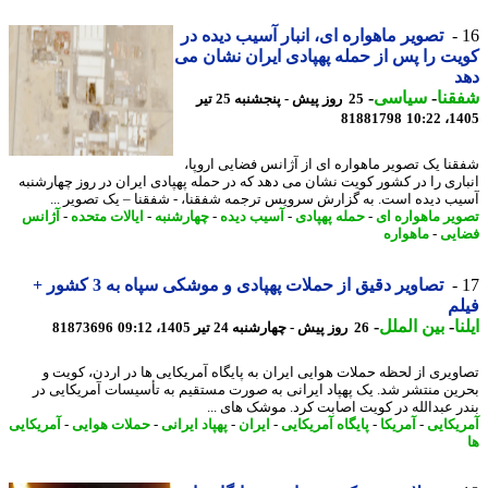
تصویر ماهواره ای، انبار آسیب دیده در
ت را پس از حمله پهپادی ایران نشان می
نا
-
سیاسی
-
25 روز پیش - پنجشنبه 25 تیر
81881798
1405
نا یک تصویر ماهواره ای از آژانس فضایی اروپا،
اری را در کشور کویت نشان می دهد که در حمله پهپادی ایران در روز چهارشنبه
ب دیده است. به گزارش سرویس ترجمه شفقنا، - شفقنا – یک تصویر ...
یر ماهواره ای
-
حمله پهپادی
-
آسیب دیده
-
چهارشنبه
-
ایالات متحده
-
آژانس
یی
-
ماهواره
تصاویر دقیق از حملات پهپادی و موشکی سپاه به 3 کشور +
م
ا
-
بین الملل
-
26 روز پیش - چهارشنبه 24 تیر 1405، 09:12
81873696
ویری از لحظه حملات هوایی ایران به پایگاه آمریکایی ها در اردن، کویت و
ین منتشر شد. یک پهپاد ایرانی به صورت مستقیم به تأسیسات آمریکایی در
ر عبدالله در کویت اصابت کرد. موشک های ...
یکایی
-
آمریکا
-
پایگاه آمریکایی
-
ایران
-
پهپاد ایرانی
-
حملات هوایی
-
آمریکایی