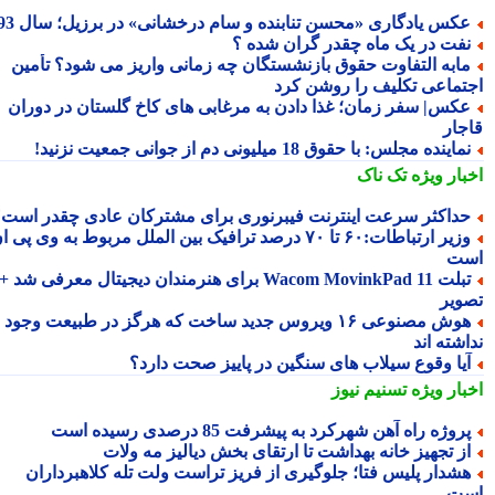
کس یادگاری «محسن تنابنده و سام درخشانی» در برزیل؛ سال 93
فت در یک ماه چقدر گران شده ؟
ابه التفاوت حقوق بازنشستگان چه زمانی واریز می شود؟ تأمین
تماعی تکلیف را روشن کرد
کس| سفر زمان؛ غذا دادن به مرغابی های کاخ گلستان در دوران
جار
ماینده مجلس: با حقوق 18 میلیونی دم از جوانی جمعیت نزنید!
بار ویژه
تک ناک
داکثر سرعت اینترنت فیبرنوری برای مشترکان عادی چقدر است؟
وزیر ارتباطات:۶۰ تا ۷۰ درصد ترافیک بین الملل مربوط به وی پی ان
ت
تبلت Wacom MovinkPad 11 برای هنرمندان دیجیتال معرفی شد +
ویر
هوش مصنوعی ۱۶ ویروس جدید ساخت که هرگز در طبیعت وجود
شته اند
یا وقوع سیلاب های سنگین در پاییز صحت دارد؟
بار ویژه
تسنیم نیوز
روژه راه آهن شهرکرد به پیشرفت 85 درصدی رسیده است
ز تجهیز خانه بهداشت تا ارتقای بخش دیالیز مه ولات
شدار پلیس فتا؛ جلوگیری از فریز تراست ولت تله کلاهبرداران
ت