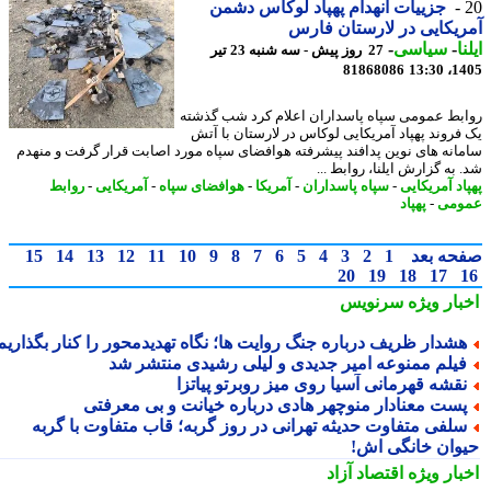
جزییات انهدام پهپاد لوکاس دشمن
یکایی در لارستان فارس
ا
-
سیاسی
-
27 روز پیش - سه شنبه 23 تیر
81868086
1405
بط عمومی سپاه پاسداران اعلام کرد شب گذشته
فروند پهپاد آمریکایی لوکاس در لارستان با آتش
انه های نوین پدافند پیشرفته هوافضای سپاه مورد اصابت قرار گرفت و منهدم
به گزارش ایلنا، روابط ...
اد آمریکایی
-
سپاه پاسداران
-
آمریکا
-
هوافضای سپاه
-
آمریکایی
-
روابط
ومی
-
پهپاد
حه بعد
1
2
3
4
5
6
7
8
9
10
11
12
13
14
15
20
19
18
17
بار ویژه
سرنویس
شدار ظریف درباره جنگ روایت ها؛ نگاه تهدیدمحور را کنار بگذاریم
یلم ممنوعه امیر جدیدی و لیلی رشیدی منتشر شد
قشه قهرمانی آسیا روی میز روبرتو پیاتزا
ست معنادار منوچهر هادی درباره خیانت و بی معرفتی
لفی متفاوت حدیثه تهرانی در روز گربه؛ قاب متفاوت با گربه
وان خانگی اش!
بار ویژه
اقتصاد آزاد