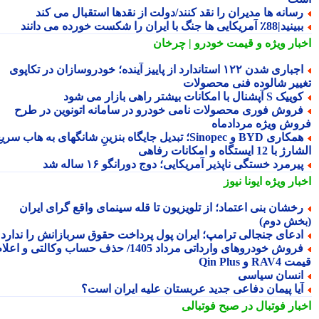
سانه ها مدیران را نقد کنند/دولت از نقدها استقبال می کند
ید|88٪ آمریکایی ها جنگ با ایران را شکست خورده می دانند
بار ویژه
و قیمت خودرو | چرخان
اجباری شدن ۱۲۲ استاندارد از پاییز آینده؛ خودروسازان در تکاپوی
ییر شالوده فنی محصولات
یک S آپشنال با امکانات بیشتر راهی بازار می شود
روش فوری محصولات نامی خودرو در سامانه اتونوین در طرح
وش ویژه مردادماه
همکاری BYD و Sinopec؛ تبدیل جایگاه بنزینِ شانگهای به هاب سریع
ا 12 ایستگاه و امکانات رفاهی
یرمرد خستگی ناپذیر آمریکایی؛ دوج دورانگو ۱۶ ساله شد
بار ویژه
ایونا نیوز
خشان بنی اعتماد؛ از تلویزیون تا قله سینمای واقع گرای ایران
خش دوم)
دعای جنجالی ترامپ؛ ایران پول پرداخت حقوق سربازانش را ندارد
فروش خودروهای وارداتی مرداد 1405/ حذف حساب وکالتی و اعلام
RA و Qin Plus
نسان سیاسی
یا پیمان دفاعی جدید عربستان علیه ایران است؟
بار فوتبال در صبح فوتبالی