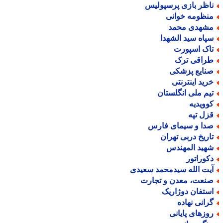
اظر بازی پرسپولیس
نظومه خوانی
شهدی محمد
پاه سید الشهدا
اک اسپورت
راقی ترک
نایع پزشکی
رید اینترنتی
یم ملی انگلستان
وویدیه
زل تپه
دا و سیمای فارس
اریخ دربی تهران
هید المهندس
کوراتور
یت الله سیدمحمد سعیدی
نعت، معدن و تجارت
ستفان دوژاریک
رانی نهاده
وزهای پایانی