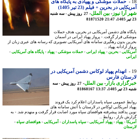
حملات موشکی و پهپادی به پایگاه های
کایی در بحرین + فیلم (23 تیر 1405)
 آرا نیوز
-
بین الملل
-
27 روز پیش - سه شنبه
81871520
گاه های دشمن آمریکایی در بحرین، هدف حملات
کی قرار گرفت. - پرواز پهپاد ایرانی در آسمان
ین بدون رهگیری سامانه های آمریکایی تصویری که رسانه های عبری زبان از
ز آزادانه پهپاد ...
یکایی
-
بحرین
-
پهپاد ایرانی
-
حملات موشکی
-
پهپاد
-
پایگاه های آمریکایی
-
انی
انهدام پهپاد لوکاس دشمن آمریکایی در
رستان فارس
گزاری بازار
-
بین الملل
-
27 روز پیش - سه
140، 13:37
81868167
بط عمومی سپاه پاسداران اعلام کرد یک فروند
اد آمریکایی لوکاس در لارستان با آتش سامانه های
ن پدافند پیشرفته هوافضای سپاه مورد اصابت قرار گرفت و منهدم شد. - به
ش بازار ، روابط ...
یکا
-
پهپاد
-
پهپاد آمریکایی
-
سپاه پاسداران
-
آمریکایی
-
هوافضای سپاه
-
ستان