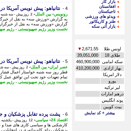
بازار کار
افغانستان
نتانیاهو: پیش نویس آمریکا درب
4 -
تاجیکستان
-
-
رونویس
بین الملل
2 روز پیش - سه شنبه 13 مرداد 1405، 22:08
ویدئو های ورزشی
به گزارش «ورزش سه» به نقل از خبرگزار
طنز و کاریکاتور
گزارش «ورزش سه» به نقل از خبرگزاری
بازار آتی سکه
نخست وزیر رژیم صهیونیستی
-
رژیم صهی
اونس طلا
2,671.55
▼
طلای 18
39,051,000
نتانیاهو: پیش نویس آمریکا درب
5 -
سکه امامی
460,900,000
-
-
عصر ایران
بین الملل
2 روز پیش - سه شنبه 13 مرداد 1405، 22:00
بهار ازادی
410,200,000
قطر روز سه شنبه خواستار اعمال فشار
دلار امریکا
تمام تعهدات خود تحت این توافق عمل ک
یورو
نخست وزیر رژیم صهیونیستی
-
رژیم صهی
لیر ترکیه
درهم امارات
پوند انگلیس
بیت کویین
بیشتر + کد نمایش
پشت پرده تقابل پزشکیان و جب
6 -
-
-
اقتصاد 24
سیاسی
12 روز پیش - یکشنبه 4 مرداد 1405، 09:07
کارشکنی ها و سیاسی کاری های صدا و سی
پزشکیان ردای کاندیداتوری در انتخابات 