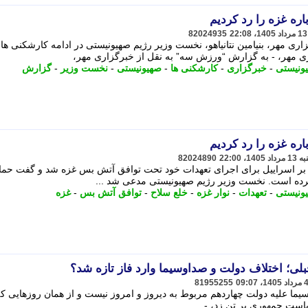
اره غزه را رد کردیم
82024935
ی مهر، بنیامین نتانیاهو، نخست وزیر رژیم صهیونیستی در ادامه کارشکنی ها 
 مهر، - به گزارش “ورزش سه” به نقل از خبرگزاری مهر،
ونیستی
-
خبرگزاری
-
کارشکنی ها
-
صهیونیستی
-
نخست وزیر
-
گزارش
اره غزه را رد کردیم
82024890
 بر اسراییل برای اجرای تعهدات خود تحت توافق آتش بس غزه شد و گفت حم
رده است. نخست وزیر رژیم صهیونیستی مدعی شد ...
ونیستی
-
تعهدات
-
نوار غزه
-
خلع سلاح
-
توافق آتش بس
-
غزه
لی؛ اختلاف دولت و صداوسیما وارد فاز تازه شد؟
81955255
ما علیه دولت چهاردهم مربوط به دیروز و امروز نیست و از همان روزهایی ک
ریاست جمهوری بر تن زد، -