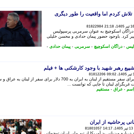
لاش کردم اما واقعیت را طور دیگری
81822984
 دراگان اسکوچیچ به عنوان سرمربی پرسپولیس
ییر کرد. باوجود حضور پیمان حدادی و محسن خلیلی
لیس
-
دراگان اسکوچیچ
-
سرمربی
-
پیمان حدادی
-
ییع رهبر شهید با وجود کارشکنی ها + فیلم
81812206
با وجود افزایش هزینه از حدود 400 دلار برای سفر مستقیم از لبنان به ایران به 700 دلار برای سفر از لبنان 
ت غربگرای لبنان تا جایی که توانست ...
اسم
-
عراق
-
مستقیم
انی پرحاشیه از ایران
81801057
درباره میزبانی بد آمریکا از تیم ملی ایران توجیهاتی