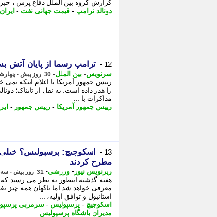
گزارش گروه بین الملل دفاع پرس ، خبرگز
دونالد ترامپ
-
قیمت جهانی نفت
-
ایران
ترامپ رسما از پایان آتش بس
12 -
-
-
سرنویس
بین الملل
30 روز پیش - چهارشنبه 17 تیر 1405، 12:28
رییس جمهور آمریکا با اعلام اینکه نمی خ
را هدر داده است. به نقل از تابناک؛ دونا
مذاکرات با ...
رییس جمهور آمریکا
-
رییس جمهور
-
ایر
اسکوچیچ: پرسپولیس؟ خیلی ت
13 -
مطرح کردند
-
-
زیرنویس نیوز
ورزشی
31 روز پیش - سه شنبه 16 تیر 1405، 21:32
هفته گذشته اینطور به نظر می رسید که
معرفی خواهد شد اما ناگهان همه چیز تغ
استانبول و توافق اولیه، ...
اسکوچیچ
-
پرسپولیس
-
سرمربی پرسپو
مدیران باشگاه پرسپولیس