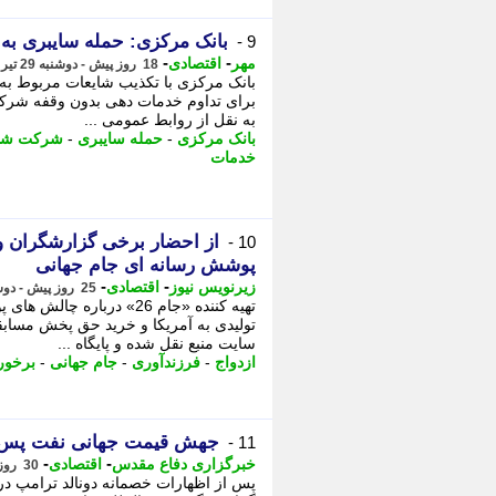
بانک مرکزی: حمله سایبری به
9 -
-
-
مهر
اقتصادی
18 روز پیش - دوشنبه 29 تیر 1405، 14:25
بانک مرکزی با تکذیب شایعات مربوط به ح
برای تداوم خدمات دهی بدون وقفه شرکت
به نقل از روابط عمومی ...
بانک مرکزی
-
حمله سایبری
-
شرکت شا
خدمات
از احضار برخی گزارشگران ور
10 -
پوشش رسانه ای جام جهانی
-
-
زیرنویس نیوز
اقتصادی
25 روز پیش - دوشنبه 22 تیر 1405، 07:38
تولیدی به آمریکا و خرید حق پخش مسابق
سایت منبع نقل شده و پایگاه ...
ازدواج
-
فرزندآوری
-
جام جهانی
-
برخور
جهش قیمت جهانی نفت پس از
11 -
-
-
خبرگزاری دفاع مقدس
اقتصادی
30 روز پیش - چهارشنبه 17 تیر 1405، 15:45