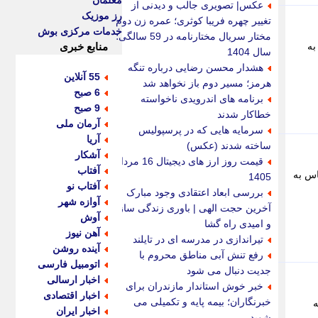
معلمان
عکس| تصویری جالب و دیدنی از
رز موزیک
تغییر چهره فریبا کوثری؛ عمره زن دوم
خدمات مرکزی بوش
مختار سریال مختارنامه در 59 سالگی؛
به
منابع خبری
سال 1404
هشدار محسن رضایی درباره تنگه
55 آنلاین
هرمز؛ مسیر دوم باز نخواهد شد
6 صبح
برنامه های اندرویدی ناخواسته
9 صبح
خطاکار شدند
آرمان ملی
سرمایه هایی که در پرسپولیس
آریا
ساخته شدند (عکس)
آشکار
قیمت روز ارز های دیجیتال 16 مرداد
آفتاب
اس به
1405
آفتاب نو
بررسی ابعاد اعتقادی وجود مبارک
آوازه شهر
آخرین حجت الهی | باوری زندگی ساز
آوش
و امیدی راه گشا
آهن نیوز
تیراندازی در مدرسه ای در تایلند
آینده روشن
رفع تنش آبی مناطق محروم با
اتومبیل فارسی
جدیت دنبال می شود
اخبار ارسالی
خبر خوش استاندار مازندران برای
اخبار اقتصادی
خبرنگاران؛ بیمه پایه و تکمیلی می
ه
اخبار ایران
شوید