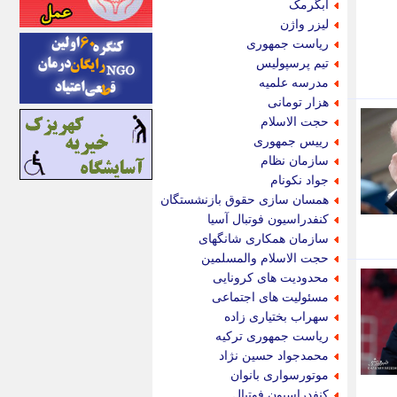
آبگرمک
اینتیتر
لیزر واژن
ایونا نیوز
ریاست جمهوری
بازتاب آنلاین
تیم پرسپولیس
باشگاه خبرنگاران
مدرسه علمیه
باغستان نیوز
هزار تومانی
بامبوک
حجت الاسلام
ببین و بخون
رییس جمهوری
بدینسان
سازمان نظام
بنکر
جواد نکونام
بیت ران
همسان سازی حقوق بازنشستگان
پارس فوتبال
کنفدراسیون فوتبال آسیا
پارسینه
سازمان همکاری شانگهای
پارسینه پلاس
حجت الاسلام والمسلمین
پاز آنلاین
محدودیت های کرونایی
پاس گل
مسئولیت های اجتماعی
پانا
سهراب بختیاری زاده
پرتو نیوز
ریاست جمهوری ترکیه
پرسون
محمدجواد حسین نژاد
پنجره نیوز
موتورسواری بانوان
پویامگ
کنفدراسیون فوتبال