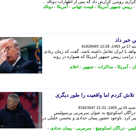
اری رویترز گزارش داد که پس از اظهارات دونالد ...
-
رییس جمهور آمریکا
-
قیمت جهانی
-
آمریکا
-
دونالد
 خبر داد
81826665
واهد با ایران تعامل داشته باشد، گفت که زمان زیادی
لد ترامپ رییس جمهور آمریکا که همواره در روند
ان
-
آمریکا
-
مذاکرات
-
جمهور
-
اعلام
لاش کردم اما واقعیت را طور دیگری
81823047
 دراگان اسکوچیچ به عنوان سرمربی پرسپولیس
ییر کرد. باوجود حضور پیمان حدادی و محسن خلیلی در
لیس
-
دراگان اسکوچیچ
-
سرمربی
-
پیمان حدادی
-