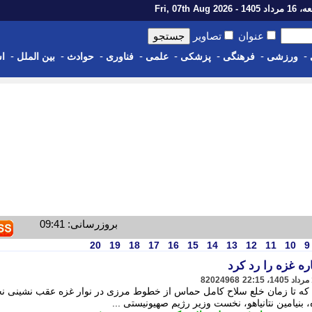
14 - Fri, 07th Aug 2026
عنوان
تصاویر
-
-
-
-
-
-
-
-
ورزشی
فرهنگی
پزشکی
علمی
فناوری
حوادث
بین الملل
اس
بروزرسانی: 09:41
20
19
18
17
16
15
14
13
12
11
10
9
ره غزه را رد کرد
82024968
ه تا زمان خلع سلاح کامل حماس از خطوط مرزی در نوار غزه عقب نشینی نخ
، بنیامین نتانیاهو، نخست وزیر رژیم صهیونیستی ...