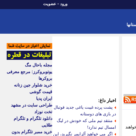
-
ورود
عضویت
تانها
مجله باحال مگ
یوتوبروکرز: مرجع معرفی
بروکرها
خرید شلوار جین زنانه
قیمت گوشی
ایران پدیا
اخبار داغ:
طراحی سایت در مشهد
پشت پرده غیبت یاغی جدید فوتبال
تخت نوزاد
در بازی های دوستانه
دانلود تلگرام و تلگرام
منتقد تیم ملی که خودش در لیگ
طلایی
واهند
امسال تیم ندارد!
خرید ممبر تلگرام بدون
اگر می خواهید آلزایمر نگیرید، این