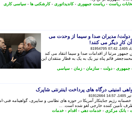
تخابات ریاست
-
ریاست جمهوری
-
کاندیداتوری
-
کارشکنی ها
-
سیاسی کاری
 دولت/ مدیران صدا و سیما از وحدت می
 کارِ دیگر می کنند!
81954705
جمهور مرتبا از اقدامات صدا و سیما انتقاد می کند
حمدجعفر قائم پناه نیز یک به یک به قطار منتقدان این
 جمهوری
-
دولت
-
سازمان
-
زمان
-
سیاسی
اهی امنیتی درگاه های پرداخت اینترنتی شاپرک
81912664
خصمانه رژیم جنایتکار آمریکا در حوزه های نظامی و سایبری، گواهینامه فنی-ام
رف تأمین کننده خارجی لغو شده است. ...
-
بانک مرکزی
-
خدمات دهی
-
اقدام
-
خدمات