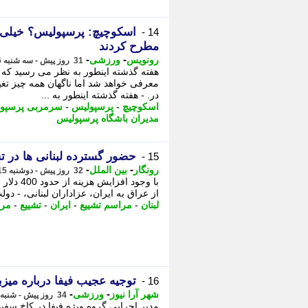
اسکوچیچ: پرسپولیس؟ خیلی ت
14 -
مطرح کردند
-
-
رونویس
ورزشی
31 روز پیش - سه شنبه 16 تیر 1405، 21:18
هفته گذشته اینطور به نظر می رسید که
معرفی خواهد شد اما ناگهان همه چیز تغ
در. - هفته گذشته اینطور به ...
اسکوچیچ
-
پرسپولیس
-
سرمربی پرسپو
مدیران باشگاه پرسپولیس
حضور گسترده لبنانی ها در تش
15 -
-
-
رونگار
بین الملل
32 روز پیش - دوشنبه 15 تیر 1405، 09:02
از عراق به ایران، عزاداران لبنانی، - دول
لبنان
-
مراسم تشییع
-
ایران
-
تشییع
-
مر
توجیه عجیب فیفا درباره میزب
16 -
-
-
شهر آرا نیوز
ورزشی
34 روز پیش - شنبه 13 تیر 1405، 14:17
مدیر اجرایی گروه ویژه فیفا در کاخ سفید 