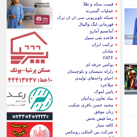
اکونیوز
قیمت سکه و طلا
الف
عملیات گسترده
انتشار آنلاین
شبکه تلویزیونی سی ان ان ترک
اندیشه قرن
قهرمانی لیگ والیبال
اندیشه معاصر
آمانسیو آمارو
اندیشه ها
قاعده نفی سبیل
انرژی پرس
ترکیب ایران
ای استخدام
شادان
ایتنا
FATF
ایراف
بوکس حرفه ای
ایران آرت
زلزله سیستان و بلوچستان
ایران آنلاین
احیای واحدهای تولیدی
ایران زندگی
میلاجرد
ایران فوری
پایین لموک
ایرانی روز
بنیاد تعاون زندانیان
ایرانیتال
محمد حسن باقری شکیب
ایرنا
زنان موفق
ایسکانیوز
رضا فیض بخش
ایسنا
کافه سیار
ایکنا
شرکت بین المللی رونیکس
ایلنا