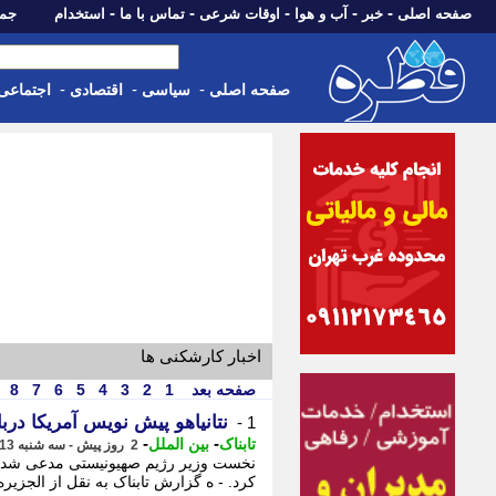
-
-
-
-
-
صفحه اصلی
خبر
آب و هوا
اوقات شرعی
تماس با ما
استخدام
جمعه، 16 مرداد 05
-
-
-
صفحه اصلی
سیاسی
اقتصادی
اجتماعی
اخبار کارشکنی ها
صفحه بعد
1
2
3
4
5
6
7
8
نتانیاهو پیش نویس آمریکا دربا
1 -
-
-
تابناک
بین الملل
2 روز پیش - سه شنبه 13 مرداد 1405، 22:15
نخست وزیر رژیم صهیونیستی مدعی شد ک
کرد. - ه گزارش تابناک به نقل از الجزیره