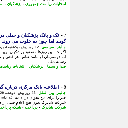
انتخابات ریاست جمهوری
-
پزشکیان
-
ان
تک و پاتک پزشکیان و جبلی در
7 -
گویند اما چون به خلوت می روند آن
-
-
جالبتر
سیاسی
12 روز پیش - یکشنبه 4 مرداد 1405، 07:42
اگر چه این روزها مسعود پزشکیان، رییس 
اما دولتمردان او مانند عباس عراقچی و م
رسانه ملی ...
صدا و سیما
-
پزشکیان
-
انتخابات ریاست
اطلاعیه بانک مرکزی درباره گو
8 -
-
-
جالبتر
بین الملل
18 روز پیش - دوشنبه 29 تیر 1405، 14:57
خبر را برای من بخوان در ادامه اقدامات 
شرکت شاپرک بدون هیچ اعلام قبلی از ط
شرکت شاپرک
-
پرداخت
-
شبکه پرداخت