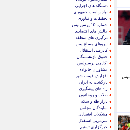
پویه آنلاین
دستگاه های اجرایی
پیام نفت
نهاد ریاست جمهوری
تابناک
تحقیقات و فناوری
تازه نیوز
شماره 10 پرسپولیس
تبیان
چالش های اقتصادی
تجارت نیوز
درگیری های منطقه
تحریریه
نیروهای مسلح یمن
ترابر نیوز
کادرفنی استقلال
ترفندباز
حقوق بازنشستگان
تریبون اقتصاد
آکادمی پرسپولیس
تسنیم نیوز
مشاوران خانواده
تک ناک
افزایش قیمت شیر
به عراق و سپس
تکراتو
بازگشت به ایران
توریسم آنلاین
راه های پیشگیری
تولید نیوز
طلاب و روحانیون
تیتر فوری
بازار طلا و سکه
تیکنا
نمایندگان مجلس
جاب ویژن
مشکلات اقتصادی
جار نیوز
سرمربی استقلال
جالبتر
خبرگزاری تسنیم