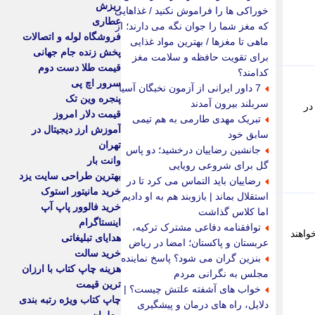
ریزش
خوراکی ها را فراموش نکنید / غذاهایی
عطاری
که مغز شما را جوان نگه می دارند؛ از
فروشگاه لوله و اتصالات
ماهی تا مغزها / بهترین مواد غذایی
پخش زنده جام جهانی
برای تقویت حافظه و سلامت مغز
قیمت طلا دست دوم
کدامند؟
سرور اچ پی
7 داور ایرانی از آزمون نخبگان آسیا
پنجره وین تک
سربلند بیرون آمدند
در
قیمت دلار امروز
تبریک مهدی طارمی به هم تیمی
آموزش ارز دیجیتال در
سابق خود
تهران
جانشین رضاییان درخشید؛ دو پاس
وانت بار
گل برای شروعی رویایی
بهترین طراحی سایت یزد
رضاییان باید التماس می کرد تا در
خرید مانیتور استوک
استقلال بماند | بازوبند هم به او دادیم
خرید فالوور پاپ آپ
اما کلاس گذاشت
اینستاگرام
توافقنامه دفاعی مشترک ترکیه،
واهند
هدایای تبلیغاتی
عربستان و پاکستان؛ امضا در ریاض
خرید سالت
بنزین گران می شود؟ پاسخ نماینده
هزینه چاپ کتاب با ارزان
مجلس به نگرانی مردم
ترین قیمت
خواب های آشفته علتش چیست؟ |
چاپ کتاب ویژه رتبه بندی
دلایل، راه های درمان و پیشگیری