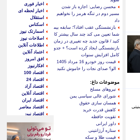
اخبار فوری
محسن رضایی: اجازه باز شدن
اخبار لحظه ای
مسیر دوم در تنگه هرمز را نخواهیم
استقلال
داد
اسکناس
بازنشستگی عقب افتاد؟؛ سابقه بیمه
اسمارتک نیوز
شما تعیین می کند چند سال بیشتر کار
اصلاحات نیوز
کنید / قانون جدید چه تغییری در زمان
اطلاعات آنلاین
بازنشستگی ایجاد کرده است؟ + جدول
اعتماد آنلاین
کامل افزایش سنوات
افق امروز
قیمت روز خودرو 16 مرداد 1405
افکارنیوز
الو؟ صدای نجات را خاموش نکنید
اقتصاد 100
اقتصاد 24
موضوعات داغ:
اقتصاد آزاد
نیروهای مسلح
اقتصاد آنلاین
شورای عالی سیاسی یمن
اقتصاد ایران
همسان سازی حقوق
نیتی
اقتصاد معاصر
کاهش قدرت خرید
اقتصاد نیوز
تقویت حافظه
اکو ایران
داور ایرانی
اکوفارس
ستاره آرژانتینی
اکونگار
قیمت طلا و سکه