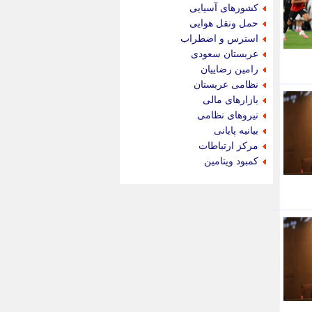
جام جم
کشورهای آسیایی
جدید پرس
حمل ونقل هوایی
جماران
استرس و اضطراب
جوان ایرانی
عربستان سعودی
جهان مانا
رامین رضاییان
جهان نگر
نظامی عربستان
جهان نیوز
بازارهای مالی
چطور
نیروهای نظامی
چمپیونات
بیانیه پایانی
چمدون
مرکز ارتباطات
چه خبر
کمبود ویتامین
حادثه 24
حرف تو
حوادث پلاس
حوزه نیوز
خبر آنلاین
خبر جنوب
خبر سیاسی
خبر گردون
خبر ورزشی
خبرجو