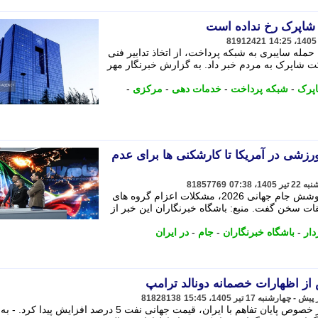
 شاپرک رخ نداده است
81912421
مله سایبری به شبکه پرداخت، از اتخاذ تدابیر فنی
 شاپرک به مردم خبر داد. به گزارش خبرنگار مهر
پرک
-
شبکه پرداخت
-
خدمات دهی
-
مرکزی
-
زشی در آمریکا تا کارشکنی ها برای عدم
81857769
تهیه کننده «جام 26» درباره چالش های پوشش جام جهانی 2026، مشکلات اعزام گروه های
ات سخن گفت. منبع: باشگاه خبرنگاران این خبر از
دار
-
باشگاه خبرنگاران
-
جام
-
در ایران
 اظهارات خصمانه دونالد ترامپ
81828138
پس از اظهارات خصمانه دونالد ترامپ در خصوص پایان تفاهم با ایران، قیمت جهانی نفت 5 درصد افزایش پیدا کرد. - به