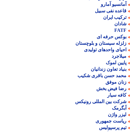
مانسیو آمارو
اعده نفی سبیل
رکیب ایران
ادان
FAT
وکس حرفه ای
لزله سیستان و بلوچستان
حیای واحدهای تولیدی
یلاجرد
ایین لموک
نیاد تعاون زندانیان
حمد حسن باقری شکیب
نان موفق
ضا فیض بخش
افه سیار
رکت بین المللی رونیکس
بگرمک
یزر واژن
یاست جمهوری
یم پرسپولیس