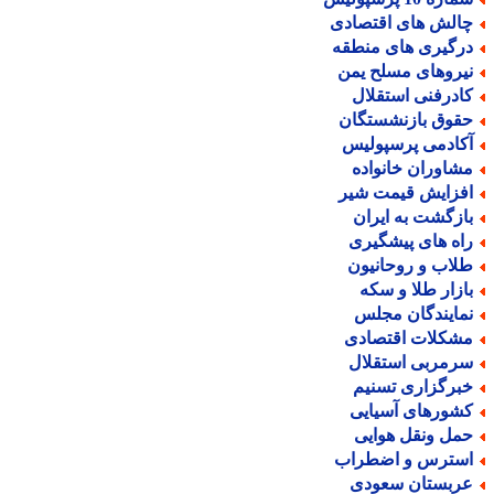
الش های اقتصادی
رگیری های منطقه
یروهای مسلح یمن
ادرفنی استقلال
قوق بازنشستگان
کادمی پرسپولیس
شاوران خانواده
فزایش قیمت شیر
ازگشت به ایران
اه های پیشگیری
لاب و روحانیون
ازار طلا و سکه
مایندگان مجلس
شکلات اقتصادی
رمربی استقلال
برگزاری تسنیم
شورهای آسیایی
مل ونقل هوایی
سترس و اضطراب
ربستان سعودی