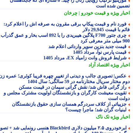
مورینیو ترکیب رؤیایی رئال را چید؛ 6 ستاره ای که جایگاهشان
مین شده است
بار ویژه
و قیمت خودرو | چرخان
ورد نام و قیمت پیکاپ برقی مقرون به صرفه اش را اعلام کرد:
 با قیمت 29,945 دلار
چری جتور F700 پلاگین هیبریدی را با 892 اسب بخار و عمق گذرآب
 معرفی کرد
یمت جدید بنزین سوپر وارداتی اعلام شد
یمت پارس نوآ، مرداد 1405
رایط فروش وانت زامیاد EX، مرداد 1405
بار ویژه
اقتصاد آزاد
کس| تصویری جالب و دیدنی از تغییر چهره فریبا کوثری؛ عمره زن
 مختار سریال مختارنامه در 59 سالگی؛ سال 1404
از گرانی فاش شد/ نقش گرانی سیمان در قیمت مسکن
قویت معیشت کارگران و بازنشستگان اولویت مشترک مجلس و
لت است
زییاتی از کلاف سردرگم همسان سازی حقوق بازنشستگان
بنیات گران شد؛ ماجرا چیست؟
بار ویژه
تک ناک
رخودروی ۲.۵ میلیون دلاری Blackbird هنسی رونمایی شد + تصویر