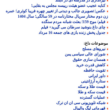
یراندازی در مدرسه ای در تایلند
نایه عجیب عضو هیئت رییسه مجلس به بقایی!
کس| تصویری جالب و دیدنی از تغییر چهره فریبا کوثری؛ عمره
وم مختار سریال مختارنامه در 59 سالگی؛ سال 1404
م/ موج 159؛ بعثت شبانه مردم سنگده
ای داغ بنوشید سرطان می گیرید+ فیلم
دول پخش زنده بازی های جمعه 16 مرداد
ضوعات داغ:
یروهای مسلح
ورای عالی سیاسی یمن
مسان سازی حقوق
اهش قدرت خرید
قویت حافظه
اور ایرانی
تاره آرژانتینی
یمت طلا و سکه
یمت سکه و طلا
ملیات گسترده
بکه تلویزیونی سی ان ان ترک
هرمانی لیگ والیبال