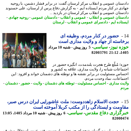
ستان عمومی و انقلاب مرکز لرستان گفت: در برابر فشار دشمن، با روحیه
دی در کنار مردم ایستاده ایم. - به گزارش دفاع پرس از لرستان، علی حسنوند
ستان عمومی و انقلاب مرکز لرستان در بازدید ...
ستان عمومی و انقلاب
-
عمومی و انقلاب
-
دادستان عمومی
-
روحیه جهادی
-
تاده ایم
-
دادسرای عمومی و انقلاب
-
لرستان
حضور در کنار مردم، وظیفه ای
استه از جهاد و ولایت مداری است
ه نیوز
-
سیاسی
-
5 روز پیش - شنبه 10 مرداد
82003791
1405
ه/ مُبلّغ طرح هجرت بلندمدت، انگیزه حضور در
ماعات شبانه را، ولایت مداری، علاقه به کشور و
اس مسئولیت در برابر نقشه ها و توطئه های دشمنان خواند و افزود: این
ماعات، نماد وحدت مردم،
یت مداری
-
احساس مسئولیت
-
توطئه های دشمنان
-
ولایت
-
حضور
-
دشمنان
-
م
حجت الاسلام زاهددوست: ملت عاشورایی ایران درس صبر،
ومت و ایستادگی را از مکتب کربلا آموخته است
رگزاری دفاع مقدس
-
سیاسی
-
6 روز پیش - شنبه 10 مرداد 1405، 13:05
82000
یم در برابر زورگویان نتیجه ای جز تحقیر، از دست رفتن عزت، استقلال و شرف