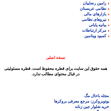
امین رضاییان
ظامی عربستان
ازارهای مالی
یروهای نظامی
یانیه پایانی
رکز ارتباطات
مبود ویتامین
نسخه اصلی
مه حقوق این سایت برای قطره محفوظ است. قطره مسئولیتی
در قبال محتوای مطالب ندارد.
ه باحال مگ
وبروکرز: مرجع معرفی بروکرها
د شلوار جین زنانه