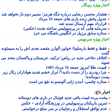
بار ویژه
رونگار
شدار محسن رضایی درباره تنگه هرمز؛ مسیر دوم باز نخواهد شد
دول پخش زنده بازی های جمعه 16 مرداد
رارداد مهم آرسنال تمدید شد
رمایه هایی که در پرسپولیس ساخته شدند (عکس)
تاره سابق برزیل در انگلیس باشگاه می خرد
بار ویژه
سرنویس
قط و فقط بارسلونا/ خولین آلوارز مقصد بعدی اش را به سیمئونه
ت
ئتلاف دفاعی جدید در ریاض؛ ترکیه، عربستان و پاکستان متحد می
ند
یمت طلا امروز جمعه 16 مرداد 1405
را رودری را از دست دادید؟/ ابراز خشم شدید هواداران رئال زیر
ت دیومانده!
تاره چلسی: آمدن ژابی آلونسو به نفع من است
ار داغ:
شت پرده غیبت یاغی جدید فوتبال در بازی های دوستانه
مرین بازیکنان پرسپولیس در ورزشگاه آزادی + عکس
دم توافق استقلال و رضاییان بر سر مبلغ درخواستی