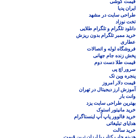
مت گوشی
ان پدیا
احی سایت در مشهد
 نوزاد
لود تلگرام و تلگرام طلایی
د ممبر تلگرام بدون ریزش
اری
شگاه لوله و اتصالات
 زنده جام جهانی
مت طلا دست دوم
ر اچ پی
ره وین تک
ت دلار امروز
زش ارز دیجیتال در تهران
ت بار
رین طراحی سایت یزد
د مانیتور استوک
د فالوور پاپ آپ اینستاگرام
یای تبلیغاتی
ید سالت
نه چاپ کتاب با ارزان ترین قیمت