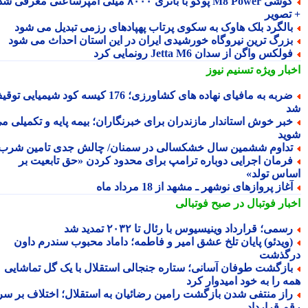
گوشی M8 Power پوکو با باتری ۸۰۰۰ میلی آمپرساعتی معرفی شد
تصویر
الگرد بلک هاوک به سکوی پرتاب پهپادهای رزمی تبدیل می شود
زرگ ترین نیروگاه خورشیدی ایران در این استان احداث می شود
ولکس واگن از سدان Jetta M6 رونمایی کرد
بار ویژه
تسنیم نیوز
ضربه به مافیای نهاده های کشاورزی؛ 176 کیسه کود شیمیایی توقیف
بر خوش استاندار مازندران برای خبرنگاران؛ بیمه پایه و تکمیلی می
ید
داوم ششمین سال خشکسالی در سمنان/ چالش جدی تامین شرب!
رمان اجرایی دوباره ترامپ برای محدود کردن «حق تابعیت بر
اس تولد»
غاز پروازهای نوشهر ـ مشهد از 18 مرداد ماه
بار فوتبال در صبح فوتبالی
سمی؛ قرارداد وینیسیوس با رئال تا ۲۰۳۲ تمدید شد
ویدئو) پایان تلخ عشق امیر و فاطمه؛ داماد محبوب سندرم داون
گذشت
ازگشت طوفان آسانی؛ ستاره جنجالی استقلال با یک گل تماشایی
ه را به خود امیدوار کرد
از منتفی شدن بازگشت رامین رضائیان به استقلال؛ اختلاف بر سر
م قرارداد