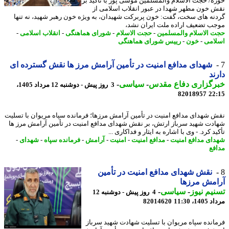
ه/ حجت الاسلام والمسلمین موسی پور با تأکید بر
 خون مطهر شهدا در عبور انقلاب اسلامی از
نه های سخت، گفت: خون پربرکت شهیدان، به ویژه خون رهبر شهید، نه تنها
ب تضعیف اراده ملت ایران نشد،
 الاسلام والمسلمین
-
حجت الاسلام
-
شورای هماهنگی
-
انقلاب اسلامی
-
امی
-
خون
-
رییس شورای هماهنگی
شهدای مدافع امنیت در تأمین آرامش مرز ها نقش گسترده ای
ند
رگزاری دفاع مقدس
-
سیاسی
-
3 روز پیش - دوشنبه 12 مرداد 1405،
82018957
22
 شهدای مدافع امنیت در تأمین آرامش مرزها؛ فرمانده سپاه مریوان با تسلیت
دت شهید سرباز ارتش، بر نقش شهدای مدافع امنیت در تأمین آرامش مرز ها
د کرد. - وی با اشاره به ایثار و فداکاری ...
ای مدافع امنیت
-
مدافع امنیت
-
امنیت
-
آرامش
-
فرمانده سپاه
-
شهدای
-
فع
نقش شهدای مدافع امنیت در تأمین
امش مرزها
یم نیوز
-
سیاسی
-
4 روز پیش - دوشنبه 12
1، 11:30
82014620
انده سپاه مریوان با تسلیت شهادت شهید سرباز