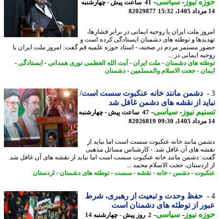
ه نیوز
-
سیاسی
-
41 ساعت پیش - چهارشنبه
82029877
وز ملت ایران با روحیه ایمانی در برابر فشارها،
یدها و توطئه های دشمنان ایستادگی کرده است و
ر مستمر مردم در صحنه، - استاد حوزه علمیه قم گفت: امروز ملت ایران با
ه ایمانی در ...
ئه های دشمنان
-
ملت ایران
-
آیت الله العظمی نوری همدانی
-
ایستادگی
-
ان
-
حجت الاسلام والمسلمین
-
دشمنان
دشمن مانند خانه عنکبوت سست است/
ید از نقشه های دشمن غافل شد
یم نیوز
-
سیاسی
-
47 ساعت پیش - چهارشنبه
82026819
ن مانند خانه عنکبوت سست است اما نباید از
ه های آن غافل شد. - کارشناس مسائل مذهبی
: دشمن مانند خانه عنکبوت سست است اما نباید از نقشه های آن غافل شد.
اردستان، حجت الاسلام محمد ...
بوت
-
دشمن
-
خانه
-
نقشه
-
سست
-
توطئه های دشمنان
-
اردستان
حفظ وحدت و تبعیت از رهبری، شرط
ر از توطئه های دشمنان است
ه نیوز
-
سیاسی
-
2 روز پیش - چهارشنبه 14