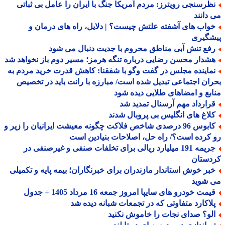
ظرسنجی رویترز: مردم آمریکا جنگ با ایران را عامل بی ثباتی
دانند
واب های آشفته علتش چیست؟ | دلایل، راه های درمان و
شگیری
فع تنش آبی مناطق محروم با جدیت دنبال می شود
شدار محسن رضایی درباره تنگه هرمز؛ مسیر دوم باز نخواهد شد
ماینده مجلس در گفت وگو با شفقنا: کاهش قدرت خرید مردم به
ان اجتماعی تبدیل شده است/ مبارزه با رانت باید در تخصیص
بع و امضاهای طلایی دیده شود
رارداد مهم آرسنال تمدید شد
لاغ های انگلیس بی پروبال شدند
کابوس 96 درصدی شاخص فلاکت چگونه معیشت ایرانیان را زیر و
کرده است؟/ راه حل، اصلاحات بنیادین است
جریمه 191 میلیارد ریالی برای تخلفات صنفی و غیرصنفی در
دستان
بر خوش استاندار مازندران برای خبرنگاران؛ بیمه پایه و تکمیلی
 شوید
مت خودرو های سایپا امروز جمعه 16 مرداد 1405 + جدول
لاکارد متفاوتی که در تجمعات شبانه دیده شد
لو؟ صدای نجات را خاموش نکنید