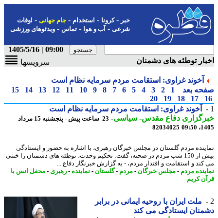
-
-
-
-
خبر
کرونا
استخدام
جام جهانی
اوقات
-
-
-
شرعی
آب و هوا
تماس
ویدئوهای ورزشی
09:00 | 1405/5/16
ار توطئه های دشمنان
سرویسها
آخوند غراوی: استقامت مردم سرمایه نظام است
حه بعد
1
2
3
4
5
6
7
8
9
10
11
12
13
14
15
20
19
18
17
آخوند غراوی: استقامت مردم سرمایه نظام است
رگزاری دفاع مقدس
-
سیاسی
-
23 ساعت پیش - پنجشنبه 15 مرداد
82034025
1405
ینده مردم گلستان در مجلس خبرگان رهبری، با اشاره به حضور و ایستادگی
بیش از 150 شب مردم در صحنه، گفت: تحکیم وحدت، توطئه های دشمنان را خنثی
کند و استقامت و اقتدار مردم، - به گزارش خبرنگار دفاع ...
ینده مردم
-
مجلس خبرگان
-
مردم
-
گلستان
-
نماینده
-
رهبری
-
محفل انس با
ن کریم
ملت ایران با روحیه ایمانی در برابر
نان ایستادگی می کند