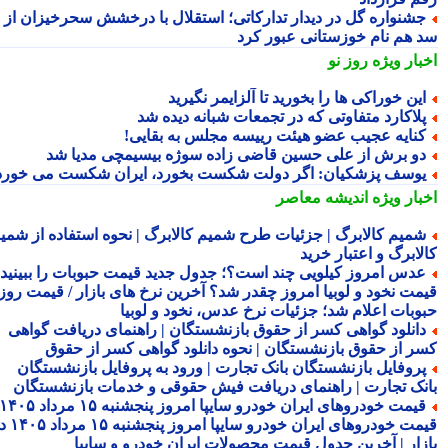
شنواره گل در دیدار تدارکاتی؛ استقلال با درخشش سحرخیزان از
 هم نام خوزستانی عبور کرد
بار ویژه
روز نو
ین خوراکی ها را بخورید تا آلزایمر نگیرید
لاکارد متفاوتی که در تجمعات شبانه دیده شد
نایه عجیب عضو هیئت رییسه مجلس به بقایی!
و برش از علی حسین قاضی زاده سوژه بیسیمچی مدیا شد
وسف پزشکیان: اگر دولت شکست بخورد، ایران شکست می خورد
بار ویژه
اندیشه معاصر
میم کالابرگ | جزئیات طرح شمیم کالابرگ | نحوه استفاده از شمیم
لابرگ و اعتبار خرید
دس امروز کیلویی چند است؟؛ جدول جدید قیمت حبوبات را ببینید /
مت نخود و لوبیا امروز چقدر شد؟ آخرین نرخ های بازار / قیمت روز
وبات اعلام شد؛ جزئیات نرخ عدس، نخود و لوبیا
انلود گواهی کسر از حقوق بازنشستگان | راهنمای دریافت گواهی
ر از حقوق بازنشستگان | نحوه دانلود گواهی کسر از حقوق
روفایل بازنشستگان بانک تجارت | ورود به پروفایل بازنشستگان
نک تجارت | راهنمای دریافت فیش حقوقی و خدمات بازنشستگان
قیمت خودروهای ایران خودرو سایپا امروز پنجشنبه ۱۵ مرداد ۱۴۰۵ |
قیمت خودروهای ایران خودرو سایپا امروز پنجشنبه ۱۵ مرداد ۱۴۰۵ در
زار | آخرین جدول قیمت محصولات ایران خودرو و سایپا