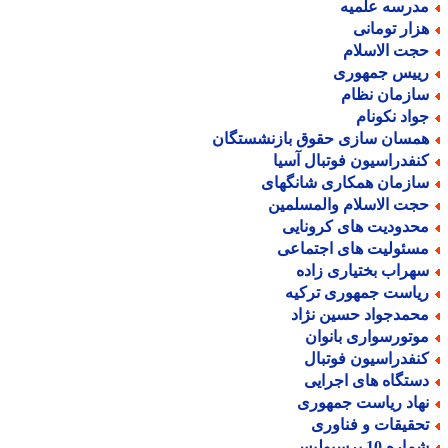
درسه علمیه
زار تومانی
جت الاسلام
ییس جمهوری
ازمان نظام
واد نکونام
مسان سازی حقوق بازنشستگان
نفدراسیون فوتبال آسیا
ازمان همکاری شانگهای
جت الاسلام والمسلمین
حدودیت های کرونایی
سئولیت های اجتماعی
هراب بختیاری زاده
یاست جمهوری ترکیه
حمدجواد حسین نژاد
وتورسواری بانوان
نفدراسیون فوتبال
ستگاه های اجرایی
هاد ریاست جمهوری
حقیقات و فناوری
اره 10 پرسپولیس