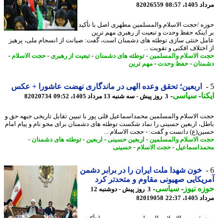
1، 08:57
82026559
ه /حجت الاسلام والمسلمین مطهری اصل با تأکید
اینکه حفظ وحدت و تبعیت از رهبری مهم ترین
ل خنثی سازی توطئه های دشمنان است، گفت: صیانت از انسجام ملی، پرهیز
اختلاف افکنی و تقویت ...
 الاسلام والمسلمین
-
توطئه های دشمنان
-
تبعیت از رهبری
-
حجت الاسلام
-
نان
-
حفظ وحدت
-
مهم ترین
اربعین؛ تحقق وعده الهی در ماندگاری نهضت عاشورا + عکس
نا
-
سیاسی
-
3 روز پیش - سه شنبه 13 مرداد 1405، 09:52
82020734
 الاسلام والمسلمین محمداسماعیل قلی پور با تبیین تقابل تاریخی جبهه حق و
ل، اربعین حسینی را نماد شکست توطئه های دشمنان برای محو نام و پیام امام
ن(ع) دانست و گفت: - حجت الاسلام ...
 الاسلام والمسلمین
-
اربعین حسینی
-
اربعین
-
توطئه های دشمنان
-
داسماعیل
-
حجت الاسلام
-
حسینی
خون شهدا ملت ایران را در برابر دشمن
یکایی صهیونی مقاوم و متحدتر کرد
ه نیوز
-
سیاسی
-
3 روز پیش - دوشنبه 12
1، 22:37
82019058