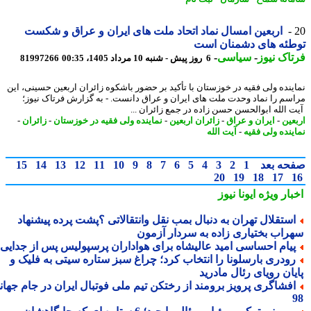
اربعین امسال نماد اتحاد ملت های ایران و عراق و شکست
طئه های دشمنان است
اک نیوز
-
سیاسی
-
6 روز پیش - شنبه 10 مرداد 1405، 00:35
81997266
ینده ولی فقیه در خوزستان با تأکید بر حضور باشکوه زائران اربعین حسینی، این
سم را نماد وحدت ملت های ایران و عراق دانست. - به گزارش فرتاک نیوز؛
 الله ابوالحسن حسن زاده در جمع زائران ...
عین
-
ایران و عراق
-
زائران اربعین
-
نماینده ولی فقیه در خوزستان
-
زائران
-
ینده ولی فقیه
-
آیت الله
حه بعد
1
2
3
4
5
6
7
8
9
10
11
12
13
14
15
20
19
18
17
بار ویژه
ایونا نیوز
ستقلال تهران به دنبال بمب نقل وانتقالاتی ؟پشت پرده پیشنهاد
راب بختیاری زاده به سردار آزمون
یام احساسی امید عالیشاه برای هواداران پرسپولیس پس از جدایی
ودری بارسلونا را انتخاب کرد؛ چراغ سبز ستاره سیتی به فلیک و
یان رویای رئال مادرید
فشاگری پرویز برومند از رختکن تیم ملی فوتبال ایران در جام جهانی