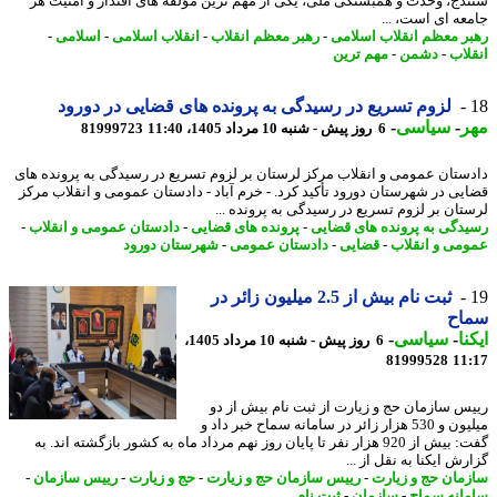
دج، وحدت و همبستگی ملی، یکی از مهم ترین مؤلفه های اقتدار و امنیت هر
عه ای است، ...
ر معظم انقلاب اسلامی
-
رهبر معظم انقلاب
-
انقلاب اسلامی
-
اسلامی
-
لاب
-
دشمن
-
مهم ترین
لزوم تسریع در رسیدگی به پرونده های قضایی در دورود
ر
-
سیاسی
-
6 روز پیش - شنبه 10 مرداد 1405، 11:40
81999723
ستان عمومی و انقلاب مرکز لرستان بر لزوم تسریع در رسیدگی به پرونده های
یی در شهرستان دورود تأکید کرد. - خرم آباد - دادستان عمومی و انقلاب مرکز
تان بر لزوم تسریع در رسیدگی به پرونده ...
دگی به پرونده های قضایی
-
پرونده های قضایی
-
دادستان عمومی و انقلاب
-
می و انقلاب
-
قضایی
-
دادستان عمومی
-
شهرستان دورود
ثبت نام بیش از 2.5 میلیون زائر در
اح
نا
-
سیاسی
-
6 روز پیش - شنبه 10 مرداد 1405،
81999528
11
س سازمان حج و زیارت از ثبت نام بیش از دو
میلیون و 530 هزار زائر در سامانه سماح خبر داد و
گفت: بیش از 920 هزار نفر تا پایان روز نهم مرداد ماه به کشور بازگشته اند. به
ش ایکنا به نقل از ...
مان حج و زیارت
-
رییس سازمان حج و زیارت
-
حج و زیارت
-
رییس سازمان
-
انه سماح
-
سازمان
-
ثبت نام