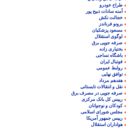
راح خودرو
منه سادات ذبیح پور
جالت نکش
رونو فرناندز
سعود پزشکیان
وگوی استقلال
رفه جویی برق
ختیاری زاده
اشگاه نساجی
وتبال ایران
وابط عمومی
وافق نهایی
فدهم مرداد
قل و انتقالات تابستانی
رفه جویی در مصرف برق
ییس کل بانک مرکزی
ودکان و نوجوانان
جلس شورای اسلامی
ییس جمهور آمریکا
واداران استقلال