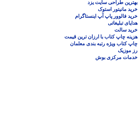
رین طراحی سایت یزد
د مانیتور استوک
د فالوور پاپ آپ اینستاگرام
یای تبلیغاتی
ید سالت
نه چاپ کتاب با ارزان ترین قیمت
 کتاب ویژه رتبه بندی معلمان
موزیک
مات مرکزی بوش