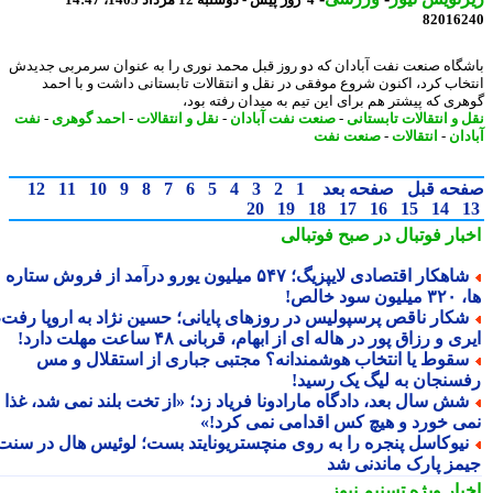
4 روز پیش - دوشنبه 12 مرداد 1405، 14:47
82016
گاه صنعت نفت آبادان که دو روز قبل محمد نوری را به عنوان سرمربی جدیدش
خاب کرد، اکنون شروع موفقی در نقل و انتقالات تابستانی داشت و با احمد
ری که پیشتر هم برای این تیم به میدان رفته بود،
 و انتقالات تابستانی
-
صنعت نفت آبادان
-
نقل و انتقالات
-
احمد گوهری
-
نفت
دان
-
انتقالات
-
صنعت نفت
حه قبل
صفحه بعد
1
2
3
4
5
6
7
8
9
10
11
12
20
19
18
17
16
15
14
بار فوتبال در صبح فوتبالی
شاهکار اقتصادی لایپزیگ؛ ۵۴۷ میلیون یورو درآمد از فروش ستاره
سود خالص!
کار ناقص پرسپولیس در روزهای پایانی؛ حسین نژاد به اروپا رفت،
ی و رزاق پور در هاله ای از ابهام، قربانی ۴۸ ساعت مهلت دارد!
قوط یا انتخاب هوشمندانه؟ مجتبی جباری از استقلال و مس
سنجان به لیگ یک رسید!
ش سال بعد، دادگاه مارادونا فریاد زد؛ «از تخت بلند نمی شد، غذا
ی خورد و هیچ کس اقدامی نمی کرد!»
یوکاسل پنجره را به روی منچستریونایتد بست؛ لوئیس هال در سنت
مز پارک ماندنی شد
بار ویژه
تسنیم نیوز