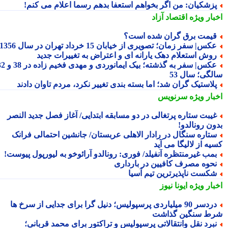
زشکیان: من اگر بخواهم استعفا بدهم رسما اعلام می کنم!
بار ویژه
اقتصاد آزاد
یمت برق گران شده است؟
کس| سفر زمان؛ تصویری از خیابان 15 خرداد تهران در سال 1356
وش استعلام دهک یارانه ای و اعتراض به تغییرات جدید
عکس| سفر به گذشته؛ بیک ایمانوردی و مهدی فخیم زاده در 38 و 32
لگی؛ سال 53
لاستیک گران شد؛ اما بسته بندی تغییر نکرد، مردم تاوان دادند
بار ویژه
سرنویس
یبت ستاره پرتغالی در دو مسابقه ابتدایی/ آغاز فصل جدید النصر
ون رونالدو!
تاره سنگال در رادار الاهلی عربستان/ جانشین احتمالی فرانک
ه از لالیگا می آید
مب غیرمنتظره آنفیلد/ فوری: رونالدو آرائوخو به لیورپول پیوست!
حوه مصرف کافیین در بارداری
کست ناپذیرترین تیم آسیا
بار ویژه
ایونا نیوز
دردسر 90 میلیاردی پرسپولیس؛ دنیل گرا برای جدایی از سرخ ها
ط سنگین گذاشت
برد نقل وانتقالاتی پرسپولیس و تراکتور برای محمد قربانی؛