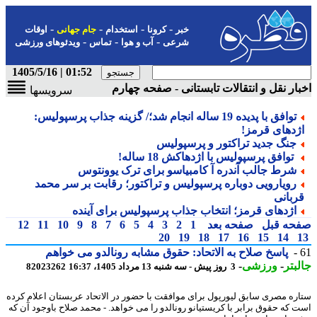
-
-
-
-
خبر
کرونا
استخدام
جام جهانی
اوقات
-
-
-
شرعی
آب و هوا
تماس
ویدئوهای ورزشی
01:52 | 1405/5/16
ار نقل و انتقالات تابستانی - صفحه چهارم
سرویسها
توافق با پدیده 19 ساله انجام شد؛/ گزینه جذاب پرسپولیس:
ژدهای قرمز!
جنگ جدید تراکتور و پرسپولیس
توافق پرسپولیس با اژدهاکش 18 ساله!
شرط جالب آندره آ کامبیاسو برای ترک یوونتوس
رویارویی دوباره پرسپولیس و تراکتور؛ رقابت بر سر محمد
ربانی
اژدهای قرمز؛ انتخاب جذاب پرسپولیس برای آینده
حه قبل
صفحه بعد
1
2
3
4
5
6
7
8
9
10
11
12
20
19
18
17
16
15
14
پاسخ صلاح به الاتحاد: حقوق مشابه رونالدو می خواهم
بتر
-
ورزشی
-
3 روز پیش - سه شنبه 13 مرداد 1405، 16:37
82023262
ره مصری سابق لیورپول برای موافقت با حضور در الاتحاد عربستان اعلام کرده
 که حقوق برابر با کریستیانو رونالدو را می خواهد. - محمد صلاح باوجود آن که