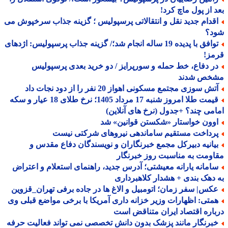
 از پول ماچ کرد!
قدام جدید نقل و انتقالاتی پرسپولیس ؛ گزینه جذاب سرخپوش می
د؟
توافق با پدیده 19 ساله انجام شد؛/ گزینه جذاب پرسپولیس: اژدهای
مز!
ر دفاع، خط حمله و سورپرایز / دو خرید بعدی پرسپولیس
خص شدند
ش سوزی مجتمع مسکونی اهواز 20 نفر را از دود نجات داد
قیمت طلا امروز شنبه 17 مرداد 1405؛ نرخ طلای 18 عیار و سکه
می چند؟ +جدول (نرخ های آنلاین)
وون خواستار «شکستن قوانین» شد
رداخت مستقیم ساماندهی نیروهای شرکتی نیست
یانیه دبیرکل مجمع خبرنگاران و نویسندگان دفاع مقدس و
ومت به مناسبت روز خبرنگار
امانه یارانه معیشتی؛ آدرس جدید، راهنمای استعلام و اعتراض
دهک بندی + هشدار کلاهبرداری
کس| سفر زمان؛ اتومبیل و الاغ ها در جاده برفی تهران_قزوین
متی: اظهارات وزیر خزانه داری آمریکا با برخی مواضع قبلی وی
اره اقتصاد ایران متناقض است
برنگار مانند پزشک بدون دانش تخصصی نمی تواند فعالیت حرفه