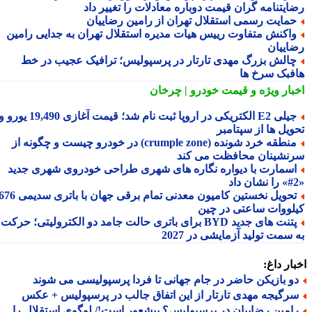
ایتنامه گران قیمت دوباره معادلات را تغییر داد
مایت رسمی استقلال تهران از رامین رضاییان
اکنش متفاوت رییس هیات مدیره استقلال تهران به جدایی رامین
اییان
الش بزرگ مهدی تارتار در پرسپولیس؛ ترافیک عجیب در خط
فبک سرخ ها
بار ویژه
و قیمت خودرو | چرخان
جیلی E2 الکتریکی در اروپا ثبت نام شد؛ قیمت آغازی 19,490 یورو و
ویل ها از سپتامبر
منطقه خرد شونده (crumple zone) در خودرو چیست و چگونه از
نشینان محافظت می کند
سمارت با دیواره نگاره های شهری طراحی خودروی شهری جدید
تحویل نخستین کامیون معدنی تمام برقی جهان با باتری سدیمی 676
لووات ساعتی در چین
پتنت های جدید BYD برای باتری حالت جامد دو الکترولیتی؛ حرکت
سمت تولید آزمایشی در 2027
ار داغ:
و بازیکن حاضر در جام جهانی تا فردا پرسپولیسی می شوند
رگیجه مهدی تارتار از این اتفاق جالب در پرسپولیس + عکس
امین رضاییان در پرسپولیس؟ بیشعور است!/ لوگوی استقلال را