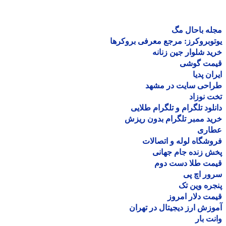
ه باحال مگ
وبروکرز: مرجع معرفی بروکرها
د شلوار جین زنانه
مت گوشی
ان پدیا
احی سایت در مشهد
 نوزاد
لود تلگرام و تلگرام طلایی
د ممبر تلگرام بدون ریزش
اری
شگاه لوله و اتصالات
 زنده جام جهانی
مت طلا دست دوم
ر اچ پی
ره وین تک
ت دلار امروز
زش ارز دیجیتال در تهران
ت بار