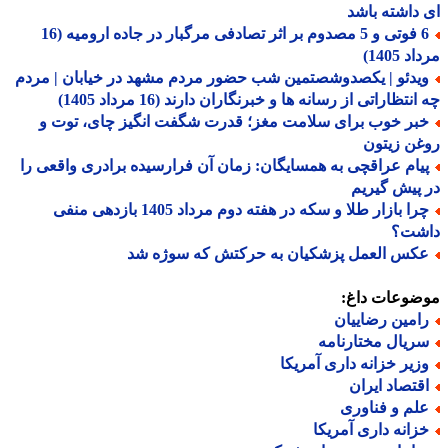
داشته باشد
6 فوتی و 5 مصدوم بر اثر تصادفی مرگبار در جاده ارومیه (16
 1405)
یدئو | یکصدوشصتمین شب حضور مردم مشهد در خیابان | مردم
نتظاراتی از رسانه ها و خبرنگاران دارند (16 مرداد 1405)
بر خوب برای سلامت مغز؛ قدرت شگفت انگیز چای، توت و
ن زیتون
یام عراقچی به همسایگان: زمان آن فرارسیده برادری واقعی را
پیش گیریم
چرا بازار طلا و سکه در هفته دوم مرداد 1405 بازدهی منفی
شت؟
کس العمل پزشکیان به حرکتش که سوژه شد
ضوعات داغ:
امین رضاییان
ریال مختارنامه
زیر خزانه داری آمریکا
قتصاد ایران
لم و فناوری
زانه داری آمریکا