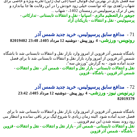
فصل بازی در بهترین لیگ فوتبال آسیا (جی لیگ ژاپن) تجربه ویژه و خاصی برای
ب زاهدی بود که توانست خیلی زود خودش را در این رقابت ها جا بیاندازد و
ز ترک پرسپولیس در زمستان 1402، - شهاب ...
ور دارالتعظیم مالزی
-
اسپانیا
-
نقل و انتقالات تابستانی
-
تدارکاتی
-
پولیس
-
نقل و انتقالات
-
بازیکنان آزاد
مدافع سابق پرسپولیس، خرید جدید شمس آذر
نویس
-
ورزشی
-
4 روز پیش - دوشنبه 12 مرداد 1405، 23:48
82019402
گاه شمس آذر قزوین از امروز وارد بازار نقل و انتقالات تابستانی شد تا باشگاه
 آذر قزوین از امروز وارد بازار نقل و انتقالات تابستانی شد تا برای فصل
د آماده شود. - به گزارش “ورزش سه”،
 و انتقالات تابستانی
-
بازار نقل و انتقالات
-
شمس آذر
-
نقل و انتقالات
-
 آذر قزوین
-
باشگاه
-
قزوین
مدافع سابق پرسپولیس، خرید جدید شمس آذر
نویس نیوز
-
ورزشی
-
4 روز پیش - دوشنبه 12 مرداد 1405، 23:42
82019
گاه شمس آذر قزوین از امروز وارد بازار نقل و انتقالات تابستانی شد تا برای
 جدید آماده شود. البته زمان زیادی تا شروع لیگ برتر باقی نمانده و انتظار می
 روند بسته شدن این تیم قزوینی ...
 و انتقالات تابستانی
-
شمس آذر
-
بازار نقل و انتقالات
-
نقل و انتقالات
-
قزوین
شگاه
-
شمس آذر قزوین