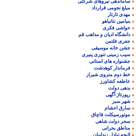
اماندهی نیروهای شرکتی
بلغ نجومی قرارداد
هدی تارتار
نیامین نتانیاهو
واشی فکری
انشگاه ادیان و مذاهب قم
فری فلتمن
شن خانه موسیقی
یب زمینی تنوری پنیری
شنواره های استانی
رماندار کوهدشت
ط دوم متروی شیراز
اطفه کشاورز
دهی دولت
پورتاژ آگهی
هر سبز
ارق احشام
وتورسیکلت قاچاق
حر دولت شاهی
ناطق بحرانی
ایحه تبادل زندانیان