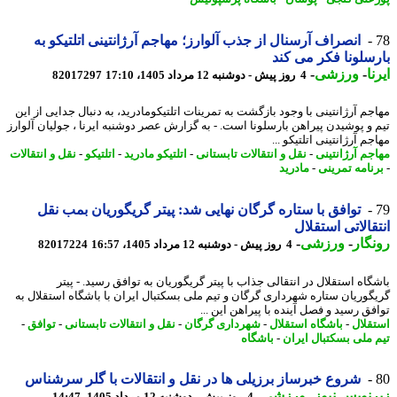
انصراف آرسنال از جذب آلوارز؛ مهاجم آرژانتینی اتلتیکو به
سلونا فکر می کند
ا
-
ورزشی
-
4 روز پیش - دوشنبه 12 مرداد 1405، 17:10
82017297
جم آرژانتینی با وجود بازگشت به تمرینات اتلتیکومادرید، به دنبال جدایی از این
 و پوشیدن پیراهن بارسلونا است. - به گزارش عصر دوشنبه ایرنا ، جولیان آلوارز
م آرژانتینی اتلتیکو ...
جم آرژانتینی
-
نقل و انتقالات تابستانی
-
اتلتیکو مادرید
-
اتلتیکو
-
نقل و انتقالات
نامه تمرینی
-
مادرید
توافق با ستاره گرگان نهایی شد: پیتر گریگوریان بمب نقل
قالاتی استقلال
گار
-
ورزشی
-
4 روز پیش - دوشنبه 12 مرداد 1405، 16:57
82017224
گاه استقلال در انتقالی جذاب با پیتر گریگوریان به توافق رسید. - پیتر
گوریان ستاره شهرداری گرگان و تیم ملی بسکتبال ایران با باشگاه استقلال به
فق رسید و فصل آینده با پیراهن این ...
قلال
-
باشگاه استقلال
-
شهرداری گرگان
-
نقل و انتقالات تابستانی
-
توافق
-
 ملی بسکتبال ایران
-
باشگاه
شروع خبرساز برزیلی ها در نقل و انتقالات با گلر سرشناس
نویس نیوز
-
ورزشی
-