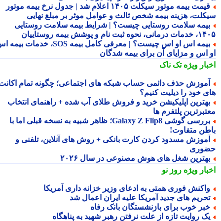
قیمت بیمه موتور سیکلت ۱۴۰۵ اعلام شد | جدول نرخ بیمه موتور
کلت، هزینه بیمه شخص ثالث و عوامل موثر بر مبلغ نهایی
یمه سلامت روستایی چیست؟ | شرایط بیمه سلامت روستایی
نحوه ثبت نام و پوشش بیمه روستاییان
بیمه اس او اس چیست؟ | معرفی کامل بیمه SOS، خدمات بیمه اس
 اس و مزایای آن برای بیمه شدگان
بار ویژه
تک ناک
موزش حذف دائمی حساب شبکه های اجتماعی؛ چگونه تمام اکانت
ی خود را دیلیت کنیم؟
هترین اپلیکیشن خرید و فروش طلای آب شده + راهنمای انتخاب
تبرترین پلتفرم ها
بررسی گوشی Galaxy Z Flip8؛ ظاهر شبیه به نسخه قبلی اما با
طن متفاوت!
موزش مسدود کردن کارت بانکی + روش های آنلاین، تلفنی و
وری
هترین شغل های هوش مصنوعی در سال ۲۰۲۶
بار ویژه
روز نو
اکنش فوری همتی به ادعای وزیر خزانه داری آمریکا
حریم های جدید آمریکا علیه ایران اعمال شد
بر خوب برای بازنشستگان بانک رفاه
ک روایت تازه از علت نرفتن رهبر شهید به پناهگاه