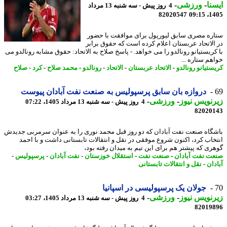
نا
-
ورزشی
-
4 روز پیش - سه شنبه 13 مرداد
82020547
1405
ره مصری سابق لیورپول برای موافقت با حضور
الاتحاد عربستان اعلام کرده است که حقوق برابر
کریستیانو رونالدو را می خواهد. - پاسخ صلاح به الاتحاد: حقوق مشابه رونالدو می
هم ستاره ...
ستیانو رونالدو
-
الاتحاد عربستان
-
الاتحاد
-
رونالدو
-
محمد صلاح
-
کرد
-
صلاح
دروازه بان سابق پرسپولیس به صنعت نفت آبادان پیوست
نویس نیوز
-
ورزشی
-
4 روز پیش - سه شنبه 13 مرداد 1405، 07:22
82020
گاه صنعت نفت آبادان که دو روز قبل محمد نوری را به عنوان سرمربی جدیدش
خاب کرد، اکنون شروع موفقی در نقل و انتقالات تابستانی داشت و با احمد
ری که پیشتر هم برای این تیم به میدان رفته بود،
ت نفت آبادان
-
صنعت نفت
-
استقلال خوزستان
-
نفت آبادان
-
پرسپولیس
-
دان
-
نقل و انتقالات تابستانی
جولان یک پرسپولیسی در اسپانیا
نویس نیوز
-
ورزشی
-
4 روز پیش - سه شنبه 13 مرداد 1405، 03:27
82019