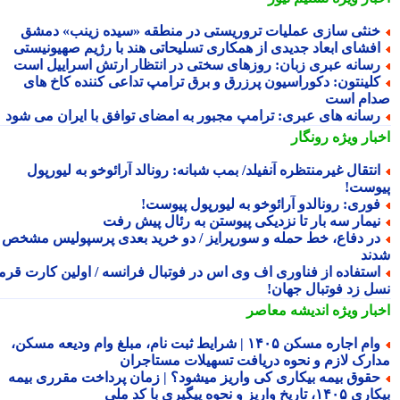
نثی سازی عملیات تروریستی در منطقه «سیده زینب» دمشق
فشای ابعاد جدیدی از همکاری تسلیحاتی هند با رژیم صهیونیستی
سانه عبری زبان: روزهای سختی در انتظار ارتش اسراییل است
لینتون: دکوراسیون پرزرق و برق ترامپ تداعی کننده کاخ های
ام است
سانه های عبری: ترامپ مجبور به امضای توافق با ایران می شود
بار ویژه
رونگار
نتقال غیرمنتظره آنفیلد/ بمب شبانه: رونالد آرائوخو به لیورپول
وست!
وری: رونالدو آرائوخو به لیورپول پیوست!
یمار سه بار تا نزدیکی پیوستن به رئال پیش رفت
ر دفاع، خط حمله و سورپرایز / دو خرید بعدی پرسپولیس مشخص
ند
ستفاده از فناوری اف وی اس در فوتبال فرانسه / اولین کارت قرمز
ل زد فوتبال جهان!
بار ویژه
اندیشه معاصر
وام اجاره مسکن ۱۴۰۵ | شرایط ثبت نام، مبلغ وام ودیعه مسکن،
ارک لازم و نحوه دریافت تسهیلات مستاجران
قوق بیمه بیکاری کی واریز میشود؟ | زمان پرداخت مقرری بیمه
تاریخ واریز و نحوه پیگیری با کد ملی