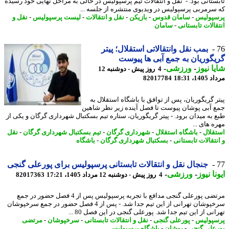
ستانی بود. - نقل و انتقالات تیم پرسپولیس در حالی به مراحل نهایی خود رسیده
سرمربی پرسپولیس در ویدیوی منتشره از جلسه ...
پولیس
-
سامان قدوس
-
بازیکن
-
نقل و انتقالات
-
لیست پرسپولیس
-
نقل و
قالات تابستانی
-
سامان
بمب نقل وانتقالاتی استقلال؛ پیتر
گوریان به جمع آبی ها پیوست
ا نیوز
-
ورزشی
-
4 روز پیش - دوشنبه 12
1، 18:31
82017784
ر گریگوریان، پس از توافق با باشگاه استقلال به
 آبی پوشان پیوست تا فصل آینده زیر نظر شاهین
 به میدان برود. - پیتر گریگوریان، ستاره تیم بسکتبال شهرداری گرگان و یکی از
 های ...
قلال
-
باشگاه استقلال
-
شهرداری گرگان
-
تیم بسکتبال شهرداری گرگان
-
نقل
تقالات تابستانی
-
بسکتبال شهرداری گرگان
-
باشگاه
جنجال نقل و انتقالات تابستانی پرسپولیس برای پورعلی گنجی
نا نیوز
-
ورزشی
-
4 روز پیش - دوشنبه 12 مرداد 1405، 17:21
82017363
مرتضی پورعلی گنجی مدافع با تجربه پرسپولیس پس از 4 فصل حضور در جمع
سرخپوشان تهرانی از این تیم جدا شد. - پس از 4 فصل حضور در جمع سرخپوشان
نی از این تیم جدا شد. پورعلی گنجی در این فصل 80 ...
پولیس
-
پورعلی گنجی
-
نقل و انتقالات تابستانی
-
سرخپوشان
-
مرتضی
علی گنجی
-
پوشان
-
باشگاه پرسپولیس