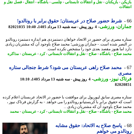
یکن
-
بازیکنان
-
نقل و انتقالات تابستانی
-
چلسی
-
باشگاه
-
انتقال
-
فصل نقل و
الات
شرط حضور صلاح در عربستان؛ حقوق برابر با رونالدو!
اران
-
ورزشی
-
4 روز پیش - سه شنبه 13 مرداد 1405، 10:40
82021035
ره مصری برای حضور در الاتحاد خواهان دستمزدی هم اندازه دستمزد رونالدو
النصر شده است. - جماران ورزشی؛ محمد صلاح باوجود آن که مشتریان زیادی
د اما هنوز مقصد بعدی خود را مشخص نکرده است.
د صلاح
-
باشگاه
-
صلاح
-
نقل و انتقالات تابستانی
-
کرد
-
عربستان
-
مذاکره
محمد صلاح راهی عربستان می شود؟ شرط جنجالی ستاره
ری
اک نیوز
-
ورزشی
-
4 روز پیش - سه شنبه 13 مرداد 1405، 10:10
82020
ره مصری سابق لیورپول برای موافقت با حضور در الاتحاد عربستان اعلام کرده
 که حقوق برابر با کریستیانو رونالدو را می خواهد. - به گزارش فرتاک نیوز ،
د صلاح باوجود آن که مشتریان زیادی ...
د صلاح
-
باشگاه
-
صلاح
-
نقل و انتقالات تابستانی
-
کرد
-
عربستان
-
محمد
پاسخ صلاح به الاتحاد: حقوق مشابه
الدو می خواهم