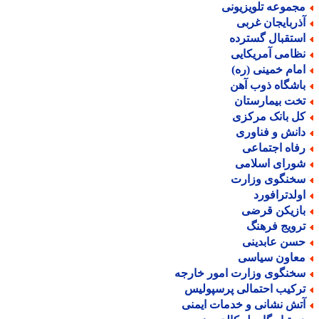
جموعه تلویزیونی
ذربایجان غربی
ستقبال گسترده
ظامی آمریکایی
مام خمینی (ره)
اشگاه ذوب آهن
خت بیمارستان
ل بانک مرکزی
انش و فناوری
فاه اجتماعی
ورای اسلامی
خنگوی وزارت
ولدترافورد
ازیکن قرضی
رویج فرهنگ
سن عابدینی
عاون سیاسی
خنگوی وزارت امور خارجه
رکیب احتمالی پرسپولیس
تش نشانی و خدمات ایمنی