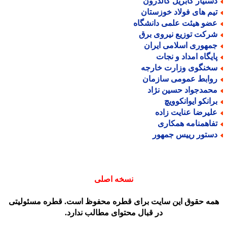
ستیار گابریل کالدرون
یم های فولاد خوزستان
ضو هیئت علمی دانشگاه
رکت توزیع نیروی برق
مهوری اسلامی ایران
ایگاه امداد و نجات
خنگوی وزارت خارجه
وابط عمومی سازمان
حمدجواد حسین نژاد
رانکو ایوانکوویچ
لیرضا عنایت زاده
فاهمنامه همکاری
ستور رییس جمهور
نسخه اصلی
مه حقوق این سایت برای قطره محفوظ است. قطره مسئولیتی
در قبال محتوای مطالب ندارد.