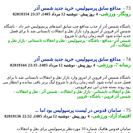
مدافع سابق پرسپولیس، خرید جدید شمس آذر
گار
-
ورزشی
-
4 روز پیش - دوشنبه 12 مرداد 1405، 23:37
82019354
گاه شمس آذر از جذب مدافع چپ سابق امیدهای پرسپولیس خبر داد. - باشگاه
 آذر قزوین از امروز وارد بازار نقل و انتقالات تابستانی شد تا برای فصل
 آماده شود. البته زمان زیادی تا شروع ...
 آذر
-
مدافع
-
باشگاه
-
پرسپولیس
-
نقل و انتقالات تابستانی
-
بازار نقل و
الات
-
آذر
مدافع سابق پرسپولیس، خرید جدید شمس آذر
نه 7
-
ورزشی
-
4 روز پیش - دوشنبه 12 مرداد 1405، 23:35
82019344
گاه شمس آذر قزوین از امروز وارد بازار نقل و انتقالات تابستانی شد تا برای
 جدید آماده شود. البته زمان زیادی تا شروع لیگ برتر باقی نمانده و انتظار می
 روند بسته شدن این تیم قزوینی ...
 و انتقالات تابستانی
-
بازار نقل و انتقالات
-
شمس آذر
-
نقل و انتقالات
-
 آذر قزوین
-
باشگاه
-
قزوین
سامان قدوس در لیست پرسپولیس بود اما ...
صاد آزاد
-
ورزشی
-
4 روز پیش - دوشنبه 12 مرداد 1405، 22:52
82019136
سامان قدوس هافبک شماره 10 موردنظر پرسپولیس برای نقل و انتقالات