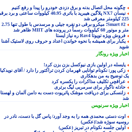
گونه محل اتصال بدنه و برق دزدی خودرو را پیدا و رفع کنیم
نیسان NX7 پلاگین هیبرید با باتری 40.95 کیلووات ساعتی و برد برقی
 معرفی شد
Smart #2؛ میکرو-برقی دو نفره جیلی و مرسدس با طول تنها 2.75
ور 60 کیلووات رسماً در پرونده های MIIT ظاهر شد
روش ویژه تویوتا Rav4 ره نیاز ایستا
کبار برای همیشه با نحوه خواندن اعداد و حروف روی لاستیک آشنا
ید
بار ویژه
رونگار
ایسله در اولین بازی نیوکسل بزن بزن کرد!
کی پور: نکونام توانایی قهرمان کردن تراکتور را دارد / آقای نویدکیا!
 توضیح به من بدهکاری
راقچی تکلیف مذاکرات را یکسره کرد
ادثه ناگوار برای سرمربی لیگ برتری
لنسکی برای دریافت موشک پاتریوت دست به دامن آلمان و لهستان
بار ویژه
سرنویس
وت دستی محمدی همه را به وجد آورد/ پاس گل با دست، نادر در
سیه سوژه شد!(عکس)
ولین جلسه نکونام در تبریز (عکس)