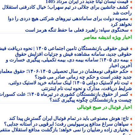
یمت نیسان تیانا جدید در ایران مرداد 1405
شف جانشین برای جلالی در تیم سهراب؛ خیال کادرفنی استقلال
حت شد
صوبه دولت برای ساماندهی نیروهای شرکتی هیچ دردی را دوا
واهد کرد
خنگوی سپاه: راهبرد فعلی ما حفظ تنگه هرمز است
بار ویژه
اندیشه معاصر
فیش حقوقی بازنشستگان تامین اجتماعی ۱۴۰۵ | نحوه دریافت فیش
وقی جدید، سامانه مشاهده فیش و جزئیات افزایش حقوق
بیمه دی ۱۴۰۵؛ سامانه بیمه دی، بیمه تکمیلی، پیگیری خسارت و
رین اخبار
حکم حقوقی نومعلمان در سال تحصیلی ۱۴۰۵-۱۴۰۶؛ حقوق معلمان
ید چقدر است و حکم چه زمانی صادر می شود؟
ثبت نام لاستیک دولتی ۱۴۰۵؛ لینک سامانه خرید لاستیک دولتی،
ایط دریافت، مدارک و نحوه ثبت نام اینترنتی
کسر از حقوق بازنشستگان کشوری در تیرماه ۱۴۰۵؛ علت کسورات
ست و بازنشستگان چگونه پیگیری کنند؟
بار فوتبال در صبح فوتبالی
اج: هوش مصنوعی باید در تمام فوتبال ایران گسترش پیدا کند
پاهان سراغ مدافع پرسپولیس رفت؛ ابرقویی در آستانه جدایی؟
ختیاری زاده رضاییان را نمی خواهد؛ بازگشت مدافع استقلال منتفی