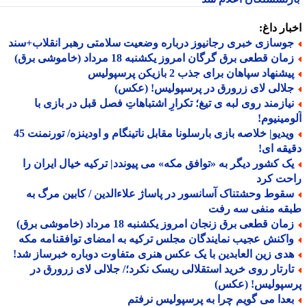
ار داغ:
وسازی خبری رجانیوز درباره وضعیت سلامتی رهبر انقلاب+سند
ان قطعی برق گرگان امروز یکشنبه 18 مرداد (خاموشی برق)
شنهاد سپاهان برای جذب 2 بازیکن پرسپولیس
لالی لای زرورق در پرسپولیس! (عکس)
یازمند روی لبه ی تیغ؛ تکرارِ اشتباهاتِ فصل قبل در بازی با
مینیوم!
ویدیو| خلاصه بازی بارسلونا مقابل ناتینگام و اودینزه/ تورنمنت 45
قه ای!
ک کشور دیگر به «توافق مکه» می پیوندد| ترکیه خیال ایران را
حت کرد
قوط وحشتناک آسانسور در پاساژ علاءالدین / کابین مرگ به
قه منفی سه رفت
ان قطعی برق زنجان امروز یکشنبه 18 مرداد (خاموشی برق)
اکنش عجیب نمایندگان مجلس ترکیه به امضای توافقنامه مکه
دی زین العابدین با یک عکس هنری متفاوت دوباره خبرساز شد!
ارتار روی خرید استقلالی ریسک نکرد؛/ جلالی لای زرورق در
سپولیس! (عکس)
عدا می گویم چرا به پرسپولیس نرفتم