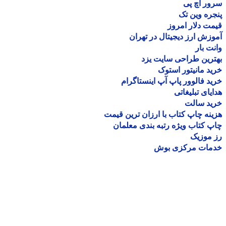
ر اچ پی
ره وین تک
ت دلار امروز
زش ارز دیجیتال در تهران
ت بار
رین طراحی سایت یزد
د مانیتور استوک
د فالوور پاپ آپ اینستاگرام
یای تبلیغاتی
ید سالت
نه چاپ کتاب با ارزان ترین قیمت
 کتاب ویژه رتبه بندی معلمان
موزیک
مات مرکزی بوش