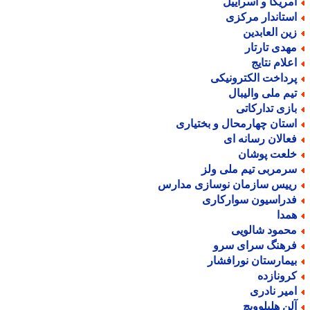
مریکا و اسراییل
ستاندار مرکزی
ین العابدین
هدی تارتار
علام نتایج
رداخت الکترونیکی
یم ملی والیبال
ازی تدارکاتی
ستان چهارمحال و بختیاری
عالان رسانه ای
لعت پوشان
رمربی تیم ملی ولز
ییس سازمان نوسازی مدارس
دراسیون سوارکاری
مدا
حمود شالویی
رهنگ سرای سرو
یمارستان نورافشار
رونازده
میر نادری
لن هلیلوویچ