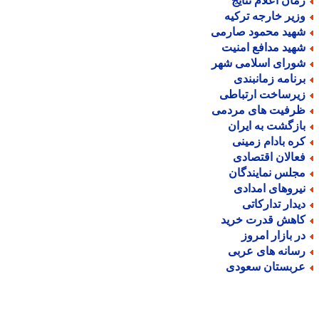
مان اعلام نتایج
زیر خارجه ترکیه
هید محمود صارمی
هید مدافع امنیت
ورای اسلامی شهر
رنامه زمانبندی
یرساخت ارتباطی
رفیت های مردمی
ازگشت به ایران
ره بادام زمینی
عالان اقتصادی
جلس نمایندگان
یروهای امدادی
یدار تدارکاتی
اهش قدرت خرید
ر بازار امروز
سانه های عربی
ربستان سعودی