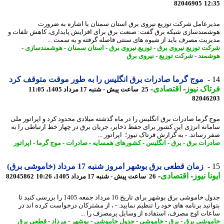
82046905
12
رعامل شرکت توزیع نیروی برق استان سمنان با اشاره به ضرورت
مندسازی شبکه برق گفت: صنعت برق برای افزایش پایداری، کاهش تلفات و
ریت مصرف باید از شیوه های سنتی فاصله گرفته و به سمت ...
ت توزیع نیروی برق
-
توزیع نیروی برق
-
استان سمنان
-
هوشمندسازی
-
مند
-
شرکت توزیع
-
نیروی برق
موج گرما صادرات برق انگلیس را به طور موقت متوقف کرد
اک نیوز
-
اقتصادی
-
25 ساعت پیش - شنبه 17 مرداد 1405، 11:05
82046
 گرما صادرات برق انگلیس را در ماه گذشته میلادی محدود کرد و اپراتور ملی
انه انرژی این کشور برای حفظ ذخایر، جریان برق در چهار خط ارتباطی را به
 رساند. - به گزارش فرتاک نیوز؛ اپراتور ...
رات برق
-
برق
-
انگلیس
-
کشورهای همسایه
-
صادرات
-
موج گرما
-
اپراتور
زمان قطعی برق بوشهر امروز شنبه 17 مرداد (خاموشی برق)
نا نیوز
-
اقتصادی
-
26 ساعت پیش - شنبه 17 مرداد 1405، 10:26
82045862
جدول خاموشی برق بوشهر برای تاریخ 16 مرداد جمعه 1405 را بررسی کنید تا
انید برنامه های خود را تنظیم نمایید. - ، از مشترکان درخواست کرده اند در
ات اوج مصرف، استفاده از وسایل پرمصرف را ...
وشی برق
-
برق
-
خاموشی
-
جدول خاموشی
-
بوشهر
-
مرداد
-
قطعی برق