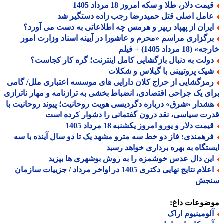
مت دلار، طلا و سکه امروز 18 مرداد 1405
امل اصلی قتل حمیدرضا رجب زاده دستگیر شد
یران از پهپاد ریپر و هرمس چه اطلاعاتی به دست می آورد؟
رگزاری مراسم «محرم و عاشورا در آیینه اسناد وزارت امور
18 مرداد 1405) + فیلم
ولت به دنبال بازگشایی کامل اینترنت؛ گره کار کجاست؟
یک پروتیینی با گیلاس و شکلات
مزگشایی از حراج کلان دارایی های موسسه اعتباری ملل/ گامی
ی یک جراحی اقتصادی، انضباط بخشی به ترازنامه و مهار ناترازی
شدار «شرق» درباره دگردیسی هویت روحانیت؛ پیوند روحانیت با
ت سیاسی، نقد درون گفتمانی را دشوار کرده است
مت دلار و یورو امروز یکشنبه 18 مرداد 1405
رهمندی: فاز دو خط سه مترو مشهد یک تا دو سال آینده با سه
تگاه به بهره برداری خواهد رسید
ین دال عدس خوشمزه را به روش بوشهری ها بپزید
اعلام نتایج نهایی دکتری 1405 در اواخر مرداد / جزییات سازمان
جش
ضوعات داغ:
لومینیوم اراک