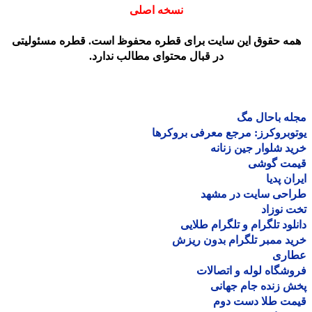
نسخه اصلی
مه حقوق این سایت برای قطره محفوظ است. قطره مسئولیتی
در قبال محتوای مطالب ندارد.
ه باحال مگ
وبروکرز: مرجع معرفی بروکرها
د شلوار جین زنانه
مت گوشی
ان پدیا
احی سایت در مشهد
 نوزاد
لود تلگرام و تلگرام طلایی
د ممبر تلگرام بدون ریزش
اری
شگاه لوله و اتصالات
 زنده جام جهانی
مت طلا دست دوم