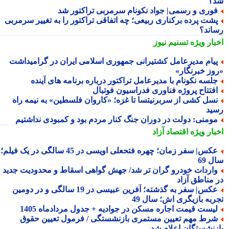
؟
وری و رسمی| جواد نکونام سرمربی تراکتور شد
شت پرده برکناری ربیعی؛ چه اتفاقی تراکتور را به تغییر سرمربی
اند؟
بار ویژه
تسنیم نیوز
یام مدیرعامل کشتیرانی جمهوری اسلامی ایران در گرامیداشت
وز خبرنگار»
لسه نکونام با مدیرعامل تراکتور درباره برنامه های آینده
فتتاح پروژه فناوری فدراسیون فوتبال
سل کشی از سربرنیتسا تا غزه؛ «کاروان فلسطین» به نیمه راه
ید
ومنی: دولت در دوران جنگ کنار مردم بود و کمبودی نداشتیم
بار ویژه
اقتصاد آزاد
عکس| سفر زمان؛ چهره فتحعلی اویسی در 45 سالگی در یک فیلم؛
 69
اردات خودرو گران تر شد/ جهش گواهی اسقاط و محدودیت جدید
 مناطق آزاد
عکس| سفر به گذشته؛ آفرین عبیسی در 19 سالگی و در دومین
ربه بازیگری اش؛ سال 49
یست قیمت اجاره مسکن در جوادیه + جدول مردادماه 1405
رط مهم تعیین مستمری بازنشستگی / فرمول تعیین حقوق
زنشستگان اعلام شد