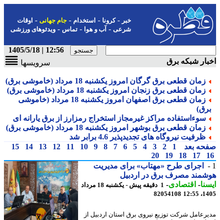
-
-
-
-
خبر
کرونا
استخدام
جام جهانی
اوقات
-
-
-
شرعی
آب و هوا
تماس
ویدئوهای ورزشی
12:56 | 1405/5/18
ار شبکه برق
سرویسها
زمان قطعی برق گرگان امروز یکشنبه 18 مرداد (خاموشی برق)
زمان قطعی برق زنجان امروز یکشنبه 18 مرداد (خاموشی برق)
زمان قطعی برق اصفهان امروز یکشنبه 18 مرداد (خاموشی
رق)
سوءاستفاده مراکز غیرمجاز استخراج رمزارز از برق یارانه ای
زمان قطعی برق بوشهر امروز یکشنبه 18 مرداد (خاموشی برق)
ظرفیت نیروگاه های تجدیدپذیر 4.6 برابر شد
حه بعد
1
2
3
4
5
6
7
8
9
10
11
12
13
14
15
20
19
18
17
اجرای طرح «مهتاب» برای مدیریت
مند مصرف برق در اردبیل
نا
-
اقتصادی
-
1 دقیقه پیش - یکشنبه 18 مرداد
82054108
1405
رعامل شرکت توزیع نیروی برق استان اردبیل از