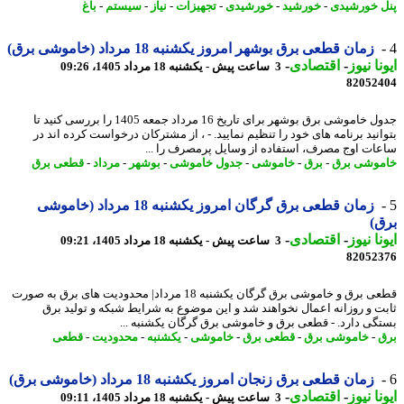
 خورشیدی
-
خورشید
-
خورشیدی
-
تجهیزات
-
نیاز
-
سیستم
-
باغ
زمان قطعی برق بوشهر امروز یکشنبه 18 مرداد (خاموشی برق)
نا نیوز
-
اقتصادی
-
3 ساعت پیش - یکشنبه 18 مرداد 1405، 09:26
82052
جدول خاموشی برق بوشهر برای تاریخ 16 مرداد جمعه 1405 را بررسی کنید تا
انید برنامه های خود را تنظیم نمایید. - ، از مشترکان درخواست کرده اند در
ات اوج مصرف، استفاده از وسایل پرمصرف را ...
وشی برق
-
برق
-
خاموشی
-
جدول خاموشی
-
بوشهر
-
مرداد
-
قطعی برق
زمان قطعی برق گرگان امروز یکشنبه 18 مرداد (خاموشی
)
نا نیوز
-
اقتصادی
-
3 ساعت پیش - یکشنبه 18 مرداد 1405، 09:21
82052
قطعی برق و خاموشی برق گرگان یکشنبه 18 مرداد| محدودیت های برق به صورت
ت و روزانه اعمال نخواهند شد و این موضوع به شرایط شبکه و تولید برق
گی دارد. - قطعی برق و خاموشی برق گرگان یکشنبه ...
-
خاموشی برق
-
قطعی برق
-
خاموشی
-
یکشنبه
-
محدودیت
-
قطعی
زمان قطعی برق زنجان امروز یکشنبه 18 مرداد (خاموشی برق)
نا نیوز
-
اقتصادی
-
3 ساعت پیش - یکشنبه 18 مرداد 1405، 09:11