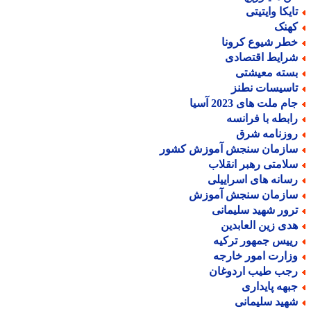
ایکا وایتیتی
هنک
طر شیوع کرونا
رایط اقتصادی
سته معیشتی
اسیسات نطنز
م ملت های 2023 آسیا
ابطه با فرانسه
وزنامه شرق
ازمان سنجش آموزش کشور
لامتی رهبر انقلاب
سانه های اسراییلی
ازمان سنجش آموزش
رور شهید سلیمانی
دی زین العابدین
ییس جمهور ترکیه
زارت امور خارجه
جب طیب اردوغان
بهه پایداری
هید سلیمانی