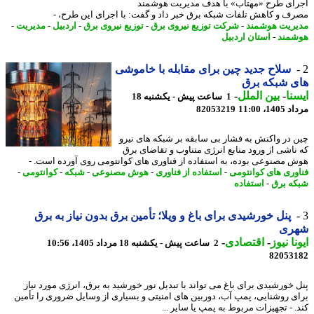
ای طرح «مهتاب» با هدف مدیریت هوشمند
ف و کاهش تلفات شبکه برق خبر داد و گفت: با اجرای این طرح، -
ریت هوشمند
-
شرکت توزیع نیروی برق
-
توزیع نیروی برق
-
اردبیل
-
مدیریت
-
مند
-
استان اردبیل
سلاح جدید چین برای مقابله با خاموشی
 شبکه برق
نا
-
بین الملل
-
1 ساعت پیش - یکشنبه 18
1، 11:00
82053219
 در واکنش به فشار بی سابقه بر شبکه های نیرو
ناشی از ورود منابع انرژی متناوب و تقاضای برق
 مصنوعی بوده، به استفاده از فناوری های کوانتومی روی آورده است. -
وری های کوانتومی
-
استفاده از فناوری
-
هوش مصنوعی
-
شبکه
-
کوانتومی
-
ه برق
-
استفاده
پنل خورشیدی برای باغ و ویلا؛ تأمین برق بدون نیاز به برق
ری
نا نیوز
-
اقتصادی
-
2 ساعت پیش - یکشنبه 18 مرداد 1405، 10:56
82053
 خورشیدی برای باغ می تواند با تبدیل نور خورشید به برق، انرژی مورد نیاز
ی روشنایی، پمپ آب، دوربین های امنیتی و بسیاری از وسایل ضروری را تأمین
. - تجهیزات مربوط به پمپ یا سایر ...