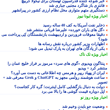
بر شوکه کننده فدراسیون لهستان برای نیکولا گربیچ
انتزی باز شاگرد مجتبی جباری شد
ستگیری متهم متواری مخل نظام ارزی کشور در پیرانشهر
بار ویژه
ایونا نیوز
خایر نفت آمریکا به کف 40 ساله رسید
گل های باران خورده» علیرضا قربانی منتشر شد
قیقا معوقات فروردین و اردیبهشت بازنشستگان کِی پرداخت می
د؟
ظهارات وزیر کشور درباره نقش رسانه ها
کی از پادگان های تهران به پارک تبدیل می شود!
بار ویژه
تک ناک
نتاگون ویدیوی «گوی های سرد» مرموز بر فراز خلیج عمان را
تشر کرد + ویدیو
یران از پهپاد ریپر و هرمس چه اطلاعاتی به دست می آورد؟
ساعت هوشمند رولمی مجهز به ChatGPT و Grok معرفی شد +
ویر
ولت به دنبال بازگشایی کامل اینترنت؛ گره کار کجاست؟
پل دوباره قیمت گوشی ها را بالا می برد
بار ویژه
روز نو
ضعیت جو بایدن وخیم شد