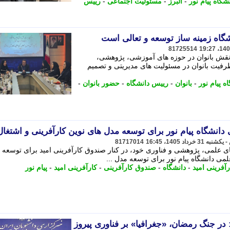
شگاه پیام نور
-
البرز
-
مسئولیت اجتماعی
-
رییس
گاه زمینه ساز توسعه و تعالی است
81725514
ر نقش بانوان در حوزه های آموزشی، پژوهشی،
رفیت بانوان در مسئولیت های مدیریتی و تصمیم
 پیام نور
-
بانوان
-
رییس دانشگاه
-
حضور بانوان
-
انشگاه پیام نور برای توسعه مدل های نوین کارآفرینی و اشتغال
81717014
ی علمی، پژوهشی و فناوری خود، در کنار صندوق کارآفرینی امید برای توسعه
لمی دانشگاه پیام نور برای توسعه مدل ...
آفرینی امید
-
دانشگاه
-
صندوق کارآفرینی
-
کارآفرینی امید
-
پیام نور
: در جنگ رمضان، «جغرافیا» بر فناوری پیروز