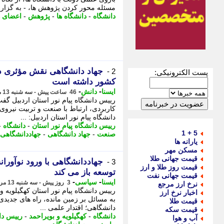
مسئله محور کردن پژوهش ها، - به گزارش 
دانشگاه
-
دانشگاه ها
-
پژوهش
-
اعضای 
جهاد دانشگاهی نقش مؤثری در
2 -
پست الکترونیکی:
کشور داشته است
-
-
ایسنا
دانش
46 ساعت پیش - سه شنبه 13 مرداد 1405، 14:40
کاربردی، ارتباط با صنعت و تربیت نی
دانشگاه پیام نور استان اردبیل: ...
رییس دانشگاه پیام نور استان
-
دانشگاه
-
5 + 1
صنعت
-
جهاد دانشگاهی
-
جهاددانشگاهی
یارانه ها
مسکن مهر
قیمت جهانی طلا
جهاددانشگاهی با ورود نوآوران
3 -
قیمت روز طلا و ارز
توسعه باز می کند
قیمت جهانی نفت
-
-
ایسنا
سیاسی
3 روز پیش - سه شنبه 13 مرداد 1405، 00:05
نرخ ارز مرجع
رییس دانشگاه پیام نور استان کهگیلویه و
اخبار نرخ ارز
به مسائل بر زمین مانده، راه های جدیدی
قیمت طلا
دانشگاهی؛ اقتدار علمی ...
قیمت سکه
دانشگاه
-
کهگیلویه و بویراحمد
-
رییس دان
آب و هوا