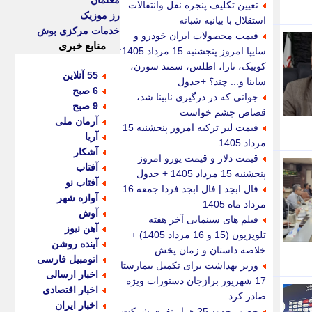
معلمان
تعیین تکلیف پنجره نقل وانتقالات
رز موزیک
استقلال با بیانیه شبانه
خدمات مرکزی بوش
قیمت محصولات ایران خودرو و
منابع خبری
سایپا امروز پنجشنبه 15 مرداد 1405:
کوییک، تارا، اطلس، سمند سورن،
55 آنلاین
ساینا و... چند؟ +جدول
6 صبح
جوانی که در درگیری نابینا شد،
9 صبح
قصاص چشم خواست
آرمان ملی
قیمت لیر ترکیه امروز پنجشنبه 15
آریا
مرداد 1405
آشکار
قیمت دلار و قیمت یورو امروز
آفتاب
پنجشنبه 15 مرداد 1405 + جدول
آفتاب نو
فال ابجد | فال ابجد فردا جمعه 16
آوازه شهر
مرداد ماه 1405
آوش
فیلم های سینمایی آخر هفته
آهن نیوز
تلویزیون (15 و 16 مرداد 1405) +
آینده روشن
خلاصه داستان و زمان پخش
اتومبیل فارسی
وزیر بهداشت برای تکمیل بیمارستان
اخبار ارسالی
17 شهریور برازجان دستورات ویژه
اخبار اقتصادی
صادر کرد
اخبار ایران
حضور حدود 25 هزار نفری شرکت