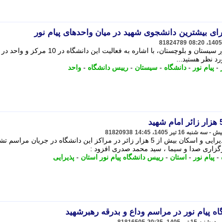
رای بیشترین دانشجوی شهید در میان واحدهای پیام نور
81824789
ایمان همایون نژاد، رییس دانشگاه پیام نور سیستان و بلوچستان، با اشاره به فعالیت این دان
د ﻧﻈﺮ ﻫﺴﺘﯿﺪ...
-
پیام نور
-
دانشگاه
-
سیستان
-
رییس دانشگاه
-
واحد
81820938
رییس دانشگاه پیام نور استان تهران از پذیرایی و اسکان بیش از 5 هزار زائر در مراکز این دانشگاه در جریان مراسم 
رگزاری صدا و سیما ، سید محمد صدری افزود :
-
پیام نور
-
استان
-
رییس دانشگاه پیام نور استان
-
پذیرایی
 پیام نور در مراسم وداع و بدرقه رهبرشهید