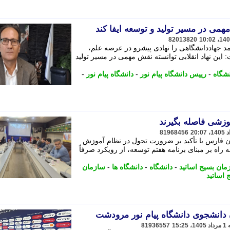
می در مسیر تولید و توسعه ایفا کند
82013820
حمد جهاددانشگاهی را نهادی پیشرو در عرصه علم،
این نهاد انقلابی توانسته نقش مهمی در مسیر تولید
نشگاه
-
رییس دانشگاه پیام نور
-
دانشگاه پیام نور
-
موزشی فاصله بگیرند
81968456
ن فارس با تأکید بر ضرورت تحول در نظام آموزش
ه راه بر مبنای برنامه هفتم توسعه، از رویکرد صرفاً
ان بسیج اساتید
-
دانشگاه
-
دانشگاه ها
-
سازمان
 اساتید
ن دانشجوی دانشگاه پیام نور مرودشت
81936557