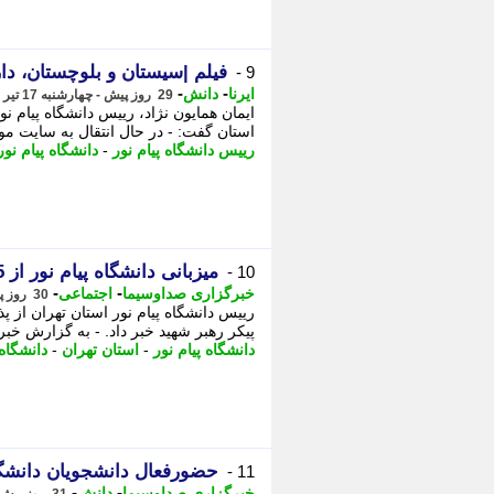
فیلم |سیستان و بلوچستان، دا
9 -
-
-
ایرنا
دانش
29 روز پیش - چهارشنبه 17 تیر 1405، 08:20
استان گفت: - در ﺣﺎل اﻧﺘﻘﺎل ﺑﻪ ﺳﺎﯾﺖ ﻣﻮر
رییس دانشگاه پیام نور
-
دانشگاه پیام نور
میزبانی دانشگاه پیام نور از 5 هزار زائر امام شهید
10 -
-
-
خبرگزاری صداوسیما
اجتماعی
30 روز پیش - سه شنبه 16 تیر 1405، 14:45
پیکر رهبر شهید خبر داد. - به گزارش خب
دانشگاه پیام نور
-
استان تهران
-
دانشگاه
حضورفعال دانشجویان دانشگاه
11 -
-
-
خبرگزاری صداوسیما
دانش