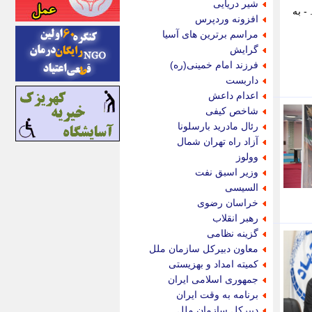
شیر دریایی
- به
اینتیتر
افزونه وردپرس
ایونا نیوز
مراسم برترین های آسیا
بازتاب آنلاین
گرایش
باشگاه خبرنگاران
فرزند امام خمینی(ره)
باغستان نیوز
داربست
بامبوک
اعدام داعش
ببین و بخون
شاخص کیفی
بدینسان
رئال مادرید بارسلونا
بنکر
آزاد راه تهران شمال
بیت ران
وولوز
پارس فوتبال
وزیر اسبق نفت
پارسینه
السیسی
پارسینه پلاس
خراسان رضوی
پاز آنلاین
رهبر انقلاب
پاس گل
گزینه نظامی
پانا
معاون دبیرکل سازمان ملل
پرتو نیوز
کمیته امداد و بهزیستی
پرسون
جمهوری اسلامی ایران
پنجره نیوز
برنامه به وقت ایران
پویامگ
دبیرکل سازمان ملل