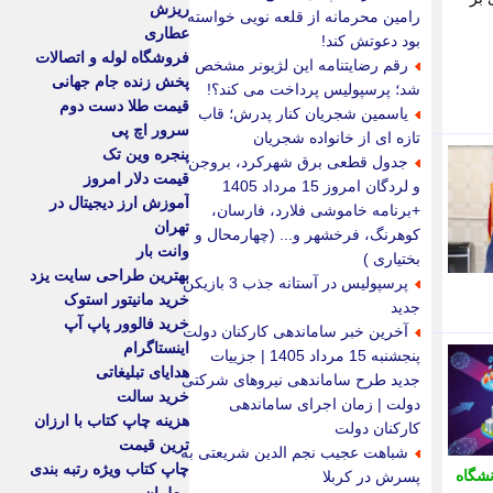
ریزش
رامین محرمانه از قلعه نویی خواسته
عطاری
بود دعوتش کند!
فروشگاه لوله و اتصالات
رقم رضایتنامه این لژیونر مشخص
پخش زنده جام جهانی
شد؛ پرسپولیس پرداخت می کند؟!
قیمت طلا دست دوم
یاسمین شجریان کنار پدرش؛ قاب
سرور اچ پی
تازه ای از خانواده شجریان
پنجره وین تک
جدول قطعی برق شهرکرد، بروجن
قیمت دلار امروز
و لردگان امروز 15 مرداد 1405
آموزش ارز دیجیتال در
+برنامه خاموشی فلارد، فارسان،
تهران
کوهرنگ، فرخشهر و... (چهارمحال و
وانت بار
بختیاری )
بهترین طراحی سایت یزد
پرسپولیس در آستانه جذب 3 بازیکن
خرید مانیتور استوک
جدید
خرید فالوور پاپ آپ
آخرین خبر ساماندهی کارکنان دولت
اینستاگرام
پنجشنبه 15 مرداد 1405 | جزییات
هدایای تبلیغاتی
جدید طرح ساماندهی نیروهای شرکتی
خرید سالت
دولت | زمان اجرای ساماندهی
هزینه چاپ کتاب با ارزان
کارکنان دولت
ترین قیمت
شباهت عجیب نجم الدین شریعتی به
چاپ کتاب ویژه رتبه بندی
شگاه
پسرش در کربلا