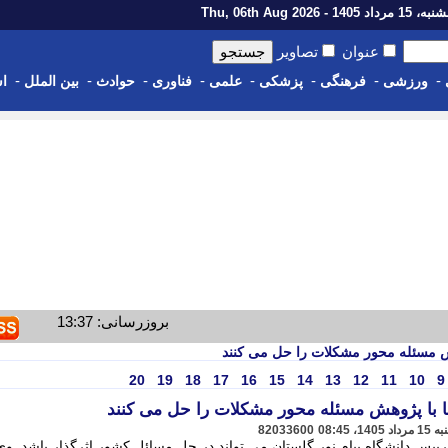
رداد 1405 - Thu, 06th Aug 2026
عنوان
تصاویر
-
-
-
-
-
-
-
-
ورزشی
فرهنگی
پزشکی
علمی
فناوری
حوادث
بین الملل
اس
بروزرسانی: 13:37
هش مسئله محور مشکلات را حل می کنند
20
19
18
17
16
15
14
13
12
11
10
9
ا با پژوهش مسئله محور مشکلات را حل می کنند
82033600
 رییس دانشگاه پیام نور گلستان می تواند در حل مسائل کشور اثرگذار باشد. وی