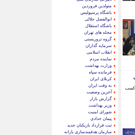
پویه آنلاین
متولدین فروردین
پیام نفت
باشگاه پرسپولیس
تابناک
ابوالفضل جلالی
تازه نیوز
باشگاه استقلال
تبیان
محله های تهران
تجارت نیوز
گروه تروریستی
تحریریه
سرمایه گذاران
ترابر نیوز
انقلاب اسلامی
ترفندباز
نماینده مردم
تریبون اقتصاد
وزارت بهداشت
تسنیم نیوز
فرمانده سپاه
تک ناک
کربلای ایران
تکراتو
به وقت ایران
 کسب
توریسم آنلاین
آخرین وضعیت
تولید نیوز
گزارش بازار
تیتر فوری
وزیر بهداشت
تیکنا
شورای امنیت
جاب ویژن
پیمان حدادی
جار نیوز
ثبت قرارداد بازیکنان جدید
جالبتر
سازمان هدفمندسازی یارانه