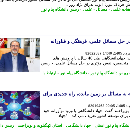
فرتاک نیوز؛ ایوب بدراق نژاد روز ...
هیات علمی
-
مسائل
-
علمی
-
رییس دانشگاه پیام نور
 حل مسائل علمی، فرهنگی و فناورانه
82022587
رییس دانشگاه پیام نور استان اردبیل گفت: جهاددانشگاهی طی 46 سال، با پژوهش های
روی متخصص، نقش مؤثری در حل مسائل علمی، - رییس
رییس دانشگاه پیام نور
-
دانشگاه پیام نور
-
ارتباط با
ه به مسائل بر زمین مانده، راه جدیدی برای
82019463
 بویراحمد گفت: جهاد دانشگاهی با ورود نوآورانه خود
 برای توسعه کشور تعریف می کند. - /جهاد
شگاه پیام نور استان
-
جهاد دانشگاهی
-
استان کهگیلویه و بویراحمد
-
رییس دان