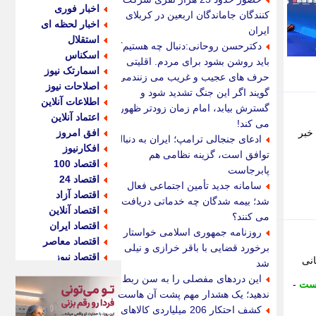
اخبار فوری
کنندگان جاماندگان اربعین در کربلای
اخبار لحظه ای
ایران
استقلال
دکترحسن روحانی:دنبال چه هستیم؟
اسکناس
باید روشن بشود برای مردم. اقلیتی
اسمارتک نیوز
حرف های عجیب و غریب می زنندمی
اصلاحات نیوز
گویند اگر این جنگ تشدید شود و
اطلاعات آنلاین
گسترش بیابد، امام زمان زودتر ظهور
اعتماد آنلاین
می کند!
 خبر
افق امروز
ادعای جنجالی ترامپ؛ ایران به دنبال
افکارنیوز
توافق است، گزینه نظامی هم
اقتصاد 100
پابرجاست
اقتصاد 24
سامانه جدید تأمین اجتماعی فعال
اقتصاد آزاد
شد؛ بیمه شدگان چه خدماتی دریافت
اقتصاد آنلاین
می کنند؟
اقتصاد ایران
روزنامه جمهوری اسلامی خواستار
اقتصاد معاصر
برخورد قضایی با باقر خرازی و نیلی
اقتصاد نیوز
انی
شد
اکو ایران
این دردهای مفصلی را به سن ربط
ست
-
اکوفارس
ندهید؛ یک هشدار مهم پشت آن هاست
اکونگار
کشف احتکار 206 میلیاردی کالاهای