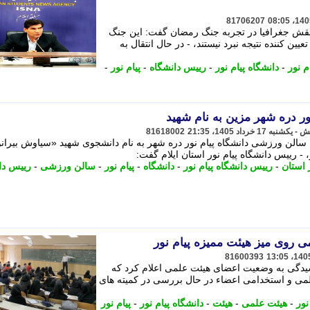
81706207
به نقش جغرافیا در تجربه جنگ رمضان گفت: این جنگ
یین کننده نتیجه نبرد نیستند، - در ﺣﺎل اﻧﺘﻘﺎل ﺑﻪ
م نور
-
دانشگاه پیام نور
-
رییس دانشگاه
-
پیام نور
-
ر دره شهر مزین به نام شهید
81618002
: سالن ورزشی دانشگاه پیام نور دره شهر به نام دانشجوی شهید «سیاوش بیرانو
 رییس دانشگاه پیام نور استان ایلام گفت:
 استان
-
رییس دانشگاه پیام نور
-
دانشگاه
-
پیام نور
-
سالن ورزشی
-
رییس دا
 روی میز هیئت ممیزه پیام نور
81600393
رسیدگی به وضعیت اعضای هیئت علمی اعلام کرد که
لمی و استخدامی اعضاء در حال بررسی در کمیته های
نور
-
هیئت علمی
-
هیئت
-
دانشگاه پیام نور
-
پیام نور