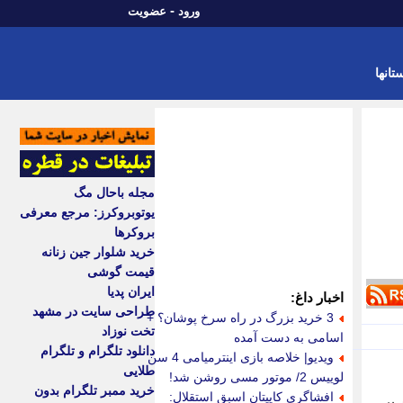
-
ورود
عضویت
تانها
مجله باحال مگ
یوتوبروکرز: مرجع معرفی
بروکرها
خرید شلوار جین زنانه
قیمت گوشی
ایران پدیا
اخبار داغ:
طراحی سایت در مشهد
3 خرید بزرگ در راه سرخ پوشان؟ +
تخت نوزاد
اسامی به دست آمده
دانلود تلگرام و تلگرام
ویدیو| خلاصه بازی اینترمیامی 4 سن
طلایی
لوییس 2/ موتور مسی روشن شد!
خرید ممبر تلگرام بدون
افشاگری کاپیتان اسبق استقلال:
 بر