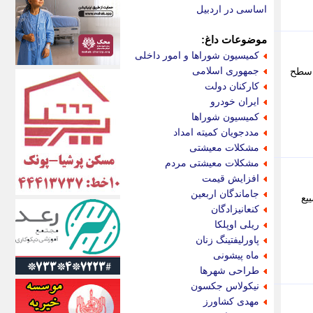
اکونیوز
اساسی در اردبیل
الف
انتشار آنلاین
موضوعات داغ:
اندیشه قرن
کمیسیون شوراها و امور داخلی
اندیشه معاصر
جمهوری اسلامی
شگاه در 10 مرکز و واحد در سطح
اندیشه ها
کارکنان دولت
انرژی پرس
ایران خودرو
ای استخدام
کمیسیون شوراها
ایتنا
مددجویان کمیته امداد
ایراف
مشکلات معیشتی
ایران آرت
مشکلات معیشتی مردم
ایران آنلاین
افزایش قیمت
ایران زندگی
جاماندگان اربعین
تشییع
ایران فوری
کنعانیزادگان
ایرانی روز
ریلی اوپلکا
ایرانیتال
پاورلیفتینگ زنان
ایرنا
ماه پیشونی
ایسکانیوز
طراحی شهرها
ایسنا
نیکولاس جکسون
ایکنا
مهدی کشاورز
ایلنا