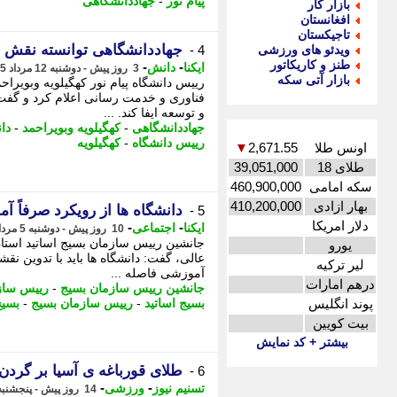
پیام نور
-
جهاددانشگاهی
بازار کار
افغانستان
تاجیکستان
جهاددانشگاهی توانسته نقش مه
ویدئو های ورزشی
4 -
طنز و کاریکاتور
-
-
ایکنا
دانش
3 روز پیش - دوشنبه 12 مرداد 1405، 10:02
بازار آتی سکه
رییس دانشگاه پیام نور کهگیلویه وبویرا
فناوری و خدمت رسانی اعلام کرد و گفت: 
و توسعه ایفا کند. ...
جهاددانشگاهی
-
کهگیلویه وبویراحمد
-
دا
رییس دانشگاه
-
کهگیلویه
اونس طلا
2,671.55
▼
طلای 18
39,051,000
سکه امامی
460,900,000
بهار ازادی
410,200,000
دانشگاه ها از رویکرد صرفاً آ
5 -
دلار امریکا
-
-
ایکنا
اجتماعی
10 روز پیش - دوشنبه 5 مرداد 1405، 20:07
جانشین رییس سازمان بسیج اساتید استا
یورو
عالی، گفت: دانشگاه ها باید با تدوین نقش
لیر ترکیه
آموزشی فاصله ...
درهم امارات
جانشین رییس سازمان بسیج
-
رییس سازم
پوند انگلیس
بسیج اساتید
-
رییس سازمان بسیج
-
بسیج
بیت کویین
بیشتر + کد نمایش
طلای قورباغه ی آسیا بر گرد
6 -
-
-
تسنیم نیوز
ورزشی
14 روز پیش - پنجشنبه 1 مرداد 1405، 15:25