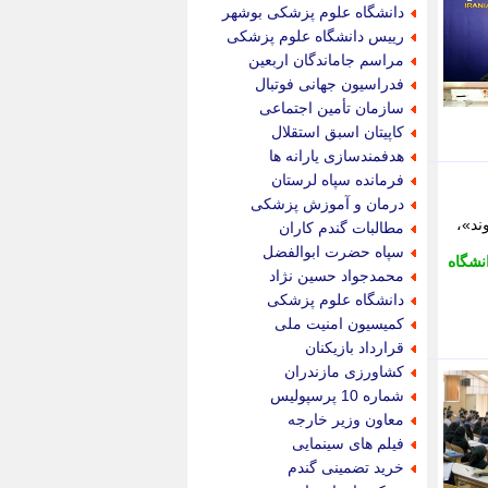
جام جم
دانشگاه علوم پزشکی بوشهر
جدید پرس
رییس دانشگاه علوم پزشکی
جماران
مراسم جاماندگان اربعین
جوان ایرانی
فدراسیون جهانی فوتبال
جهان مانا
سازمان تأمین اجتماعی
جهان نگر
کاپیتان اسبق استقلال
جهان نیوز
هدفمندسازی یارانه ها
چطور
فرمانده سپاه لرستان
چمپیونات
درمان و آموزش پزشکی
چمدون
ند»،
مطالبات گندم کاران
چه خبر
سپاه حضرت ابوالفضل
نشگاه
حادثه 24
محمدجواد حسین نژاد
حرف تو
دانشگاه علوم پزشکی
حوادث پلاس
کمیسیون امنیت ملی
حوزه نیوز
قرارداد بازیکنان
خبر آنلاین
کشاورزی مازندران
خبر جنوب
شماره 10 پرسپولیس
خبر سیاسی
معاون وزیر خارجه
خبر گردون
فیلم های سینمایی
خبر ورزشی
خرید تضمینی گندم
خبرجو