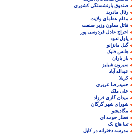
ندوق بازنشستگی کشوری
ئال مادرید
قام عظمای ولایت
اتل معاون وزیر صنعت
خراج عادل فردوسی پور
اول ندود
یل مانزانو
انس فلیک
از باران
یرون شبلیز
بداله آباد
ریلا
میدرضا عزیزی
لی ملک
یدان گازی فرزاد
ورای شهر گرگان
گادیشو
طار حومه ای
یبا هاچ بک
درسه دخترانه در کابل