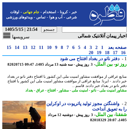
-
-
-
-
خبر
کرونا
استخدام
جام جهانی
اوقات
-
-
-
شرعی
آب و هوا
تماس
ویدئوهای ورزشی
21:54 | 1405/5/15
ار پیمان آتلانتیک شمالی
سرویسها
حه بعد
1
2
3
4
5
6
7
8
9
10
11
12
13
14
15
20
19
18
17
دفتر ناتو در بغداد افتتاح می شود
 نو
-
بین الملل
-
3 روز پیش - سه شنبه 13 مرداد 1405، 09:47
82020715
بع عراقی از موافقت مشاور امنیت ملی این کشور با افتتاح دفتر ناتو در بغداد
 دادند. - ایرنا: منابع عراقی از موافقت مشاور امنیت ملی این کشور با افتتاح
 ناتو در بغداد خبر دادند. قاسم ...
ور امنیت ملی
-
ناتو
-
امنیت ملی
-
مشاور
-
افتتاح
-
عراق
-
بغداد
واشنگتن مجوز تولید پاتریوت در اوکراین
به تعویق انداخت
نا
-
بین الملل
-
3 روز پیش - دوشنبه 12 مرداد
82018329
1405