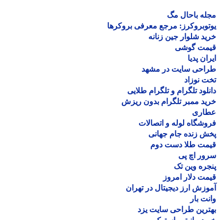
ه باحال مگ
وبروکرز: مرجع معرفی بروکرها
د شلوار جین زنانه
مت گوشی
ان پدیا
احی سایت در مشهد
 نوزاد
لود تلگرام و تلگرام طلایی
د ممبر تلگرام بدون ریزش
اری
شگاه لوله و اتصالات
 زنده جام جهانی
مت طلا دست دوم
ر اچ پی
ره وین تک
ت دلار امروز
زش ارز دیجیتال در تهران
ت بار
رین طراحی سایت یزد