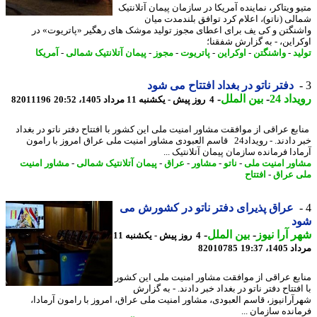
 ویتاکر، نماینده آمریکا در سازمان پیمان آتلانتیک
لی (ناتو)، اعلام کرد توافق بلندمدت میان
نگتن و کی یف برای اعطای مجوز تولید موشک های رهگیر «پاتریوت» در
راین، - به گزارش شفقنا؛
د
-
واشنگتن
-
اوکراین
-
پاتریوت
-
مجوز
-
پیمان آتلانتیک شمالی
-
آمریکا
دفتر ناتو در بغداد افتتاح می شود
اد 24
-
بین الملل
-
4 روز پیش - یکشنبه 11 مرداد 1405، 20:52
82011196
بع عراقی از موافقت مشاور امنیت ملی این کشور با افتتاح دفتر ناتو در بغداد
خبر دادند. - رویداد24 قاسم العبودی مشاور امنیت ملی عراق امروز با رامون
دا فرمانده سازمان پیمان آتلانتیک ...
ور امنیت ملی
-
ناتو
-
مشاور
-
عراق
-
پیمان آتلانتیک شمالی
-
مشاور امنیت
 عراق
-
افتتاح
عراق پذیرای دفتر ناتو در کشورش می
د
 آرا نیوز
-
بین الملل
-
4 روز پیش - یکشنبه 11
1، 19:37
82010785
بع عراقی از موافقت مشاور امنیت ملی این کشور
فتتاح دفتر ناتو در بغداد خبر دادند. - به گزارش
آرانیوز، قاسم العبودی، مشاور امنیت ملی عراق، امروز با رامون آرمادا،
انده سازمان ...