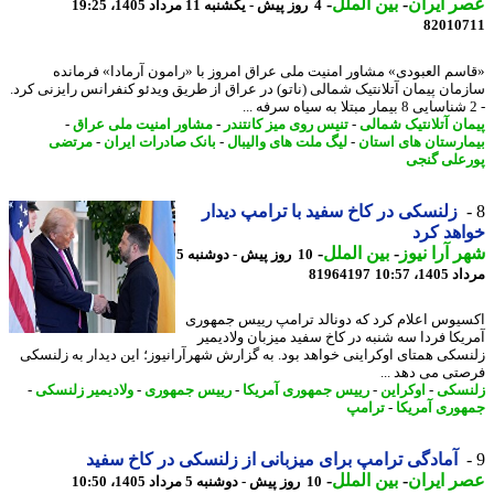
 ایران
-
بین الملل
-
4 روز پیش - یکشنبه 11 مرداد 1405، 19:25
82010
سم العبودی» مشاور امنیت ملی عراق امروز با «رامون آرمادا» فرمانده
مان پیمان آتلانتیک شمالی (ناتو) در عراق از طریق ویدئو کنفرانس رایزنی کرد.
ان آتلانتیک شمالی
-
تنیس روی میز کانتندر
-
مشاور امنیت ملی عراق
-
ارستان های استان
-
لیگ ملت های والیبال
-
بانک صادرات ایران
-
مرتضی
علی گنجی
زلنسکی در کاخ سفید با ترامپ دیدار
هد کرد
 آرا نیوز
-
بین الملل
-
10 روز پیش - دوشنبه 5
1، 10:57
81964197
یوس اعلام کرد که دونالد ترامپ رییس جمهوری
یکا فردا سه شنبه در کاخ سفید میزبان ولادیمیر
سکی همتای اوکراینی خواهد بود. به گزارش شهرآرانیوز؛ این دیدار به زلنسکی
تی می دهد ...
سکی
-
اوکراین
-
رییس جمهوری آمریکا
-
رییس جمهوری
-
ولادیمیر زلنسکی
-
وری آمریکا
-
ترامپ
آمادگی ترامپ برای میزبانی از زلنسکی در کاخ سفید
 ایران
-
بین الملل
-
10 روز پیش - دوشنبه 5 مرداد 1405، 10:50