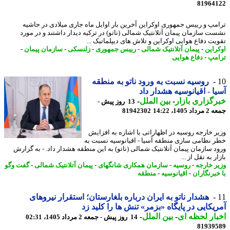
81964
مپ و رییس جمهوری اوکراین آخرین بار اوایل ماه جاری میلادی در حاشیه
ت سازمان پیمان آتلانتیک شمالی (ناتو) در ترکیه دیدار داشتند و در مورد
یت دفاع هوایی اوکراین و تلاش های دیپلماتیک ...
راین
-
پیمان آتلانتیک شمالی
-
رییس جمهوری
-
زلنسکی
-
سازمان پیمان
-
مپ
-
دفاع هوایی
روسیه نسبت به ورود ناتو به منطقه
ا - اقیانوسیه هشدار داد
گزاری بازار
-
بین الملل
-
13 روز پیش -
 1405، 14:22
81942302
ر خارجه روسیه در اظهاراتی با اشاره به افزایش
 نظامی سازی منطقه آسیا - اقیانوسیه نسبت به
د سازمان پیمان آتلانتیک شمالی (ناتو) به این منطقه هشدار داد. - به گزارش
ر به نقل از ...
ر خارجه
-
روسیه
-
سازمان همکاری شانگهای
-
پیمان آتلانتیک شمالی
-
گفت وگو
خبرنگاران
-
اقیانوسیه
-
منطقه
هشدار ناتو به ایران درباره بلغارستان؛ استقرار نیروهای
یکایی در پایگاه «بزمر» تنش ها را کلید زد
ار لحظه ای
-
بین الملل
-
14 روز پیش - جمعه 2 مرداد 1405، 02:31
81939