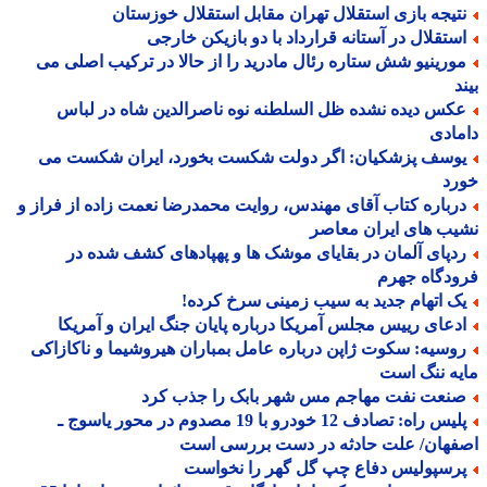
تیجه بازی استقلال تهران مقابل استقلال خوزستان
ستقلال در آستانه قرارداد با دو بازیکن خارجی
ورینیو شش ستاره رئال مادرید را از حالا در ترکیب اصلی می
د
کس دیده نشده ظل السلطنه نوه ناصرالدین شاه در لباس
ادی
وسف پزشکیان: اگر دولت شکست بخورد، ایران شکست می
رد
رباره کتاب آقای مهندس، روایت محمدرضا نعمت زاده از فراز و
ب های ایران معاصر
دپای آلمان در بقایای موشک ها و پهپادهای کشف شده در
دگاه جهرم
ک اتهام جدید به سیب زمینی سرخ کرده!
دعای رییس مجلس آمریکا درباره پایان جنگ ایران و آمریکا
وسیه: سکوت ژاپن درباره عامل بمباران هیروشیما و ناکازاکی
ه ننگ است
نعت نفت مهاجم مس شهر بابک را جذب کرد
پلیس راه: تصادف 12 خودرو با 19 مصدوم در محور یاسوج ـ
فهان/ علت حادثه در دست بررسی است
رسپولیس دفاع چپ گل گهر را نخواست