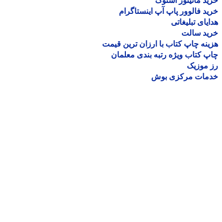
د مانیتور استوک
د فالوور پاپ آپ اینستاگرام
یای تبلیغاتی
ید سالت
نه چاپ کتاب با ارزان ترین قیمت
 کتاب ویژه رتبه بندی معلمان
موزیک
مات مرکزی بوش