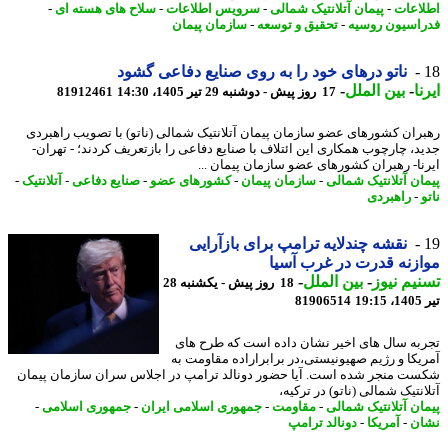
اعات
-
پیمان آتلانتیک شمالی
-
سرویس اطلاعات
-
سلاح های هسته ای
-
اسیون روسیه
-
تحقیق و توسعه
-
سازمان پیمان
ناتو درهای خود را به روی صنایع دفاعی گشود
ا
-
بین الملل
-
17 روز پیش - دوشنبه 29 تیر 1405، 14:30
81912461
ران کشورهای عضو سازمان پیمان آتلانتیک شمالی (ناتو) با تصویب راهبردی
د، چارچوب همکاری این ائتلاف با صنایع دفاعی را بازتعریف کردند؛ - تهران-
نا- رهبران کشورهای عضو سازمان پیمان ...
ان آتلانتیک شمالی
-
سازمان پیمان
-
کشورهای عضو
-
صنایع دفاعی
-
آتلانتیک
-
-
راهبردی
نقشه چندلایه ترامپ برای بازآرایی
زنه قدرت در غرب آسیا
یم نیوز
-
بین الملل
-
18 روز پیش - یکشنبه 28
1
81906514
به سال های اخیر نشان داده است که طرح های
یکا و رژیم صهیونیستی،در برابراراده مقاومت به
ت منجر شده است. آیا حضور دونالد ترامپ در اجلاس سران سازمان پیمان
نتیک شمالی (ناتو) در ترکیه،
ان آتلانتیک شمالی
-
مقاومت
-
جمهوری اسلامی ایران
-
جمهوری اسلامی
-
ن
-
آمریکا
-
دونالد ترامپ