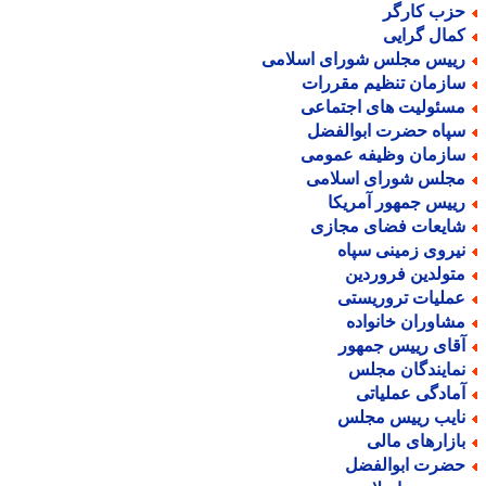
زب کارگر
مال گرایی
ییس مجلس شورای اسلامی
ازمان تنظیم مقررات
سئولیت های اجتماعی
پاه حضرت ابوالفضل
ازمان وظیفه عمومی
جلس شورای اسلامی
ییس جمهور آمریکا
ایعات فضای مجازی
یروی زمینی سپاه
تولدین فروردین
ملیات تروریستی
شاوران خانواده
قای رییس جمهور
مایندگان مجلس
مادگی عملیاتی
ایب رییس مجلس
ازارهای مالی
ضرت ابوالفضل