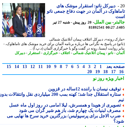
دبیرکل ناتو: استقرار موشک های
اهاوک در آلمان در جهت دفاع جمعی ناتو
ت
بتر
-
بین الملل
-
20 روز پیش - شنبه 27 تیر
81892541
1405
رک روته»، دبیرکل ائتلاف پیمان آتلانتیک شمالی
تو) در پاسخ به نگرانی ها درباره برنامه آلمان برای خرید موشک های تاماهاوک، -
ر روایت ایسنا، روته در گفت وگو با خبرگزاری آلمان (د.پ.آ) ...
ان
-
ناتو
-
پیمان آتلانتیک شمالی
-
ائتلاف
-
خبرگزاری
-
استقرار
-
دبیرکل
حه بعد
1
2
3
4
5
6
7
8
9
10
11
12
13
14
15
20
19
18
17
بار ویژه
روز نو
وقیف نیسان با راننده 12ساله در قزوین
ستاره استقلال جدا شد؛ کهنه بمب 200 میلیاردی نقل وانتقالات بدون
م
صویری از هویدا و همسرش، لیلا امامی در روز اول ماه عسل
صرف لبنیات یک چهارم شد، باز هم شیر گران می شود
رب الاجل برای پرسپولیس/ بزرگترین خرید سرخ ها نهایی می
د؟