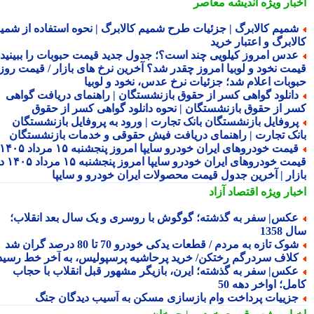
بار ویژه
اندیشه معاصر
میم کالابرگ | جزئیات طرح شمیم کالابرگ | نحوه استفاده از شمیم
لابرگ و اعتبار خرید
دس امروز کیلویی چند است؟؛ جدول جدید قیمت حبوبات را ببینید /
مت نخود و لوبیا امروز چقدر شد؟ آخرین نرخ های بازار / قیمت روز
وبات اعلام شد؛ جزئیات نرخ عدس، نخود و لوبیا
انلود گواهی کسر از حقوق بازنشستگان | راهنمای دریافت گواهی
ر از حقوق بازنشستگان | نحوه دانلود گواهی کسر از حقوق
روفایل بازنشستگان بانک تجارت | ورود به پروفایل بازنشستگان
نک تجارت | راهنمای دریافت فیش حقوقی و خدمات بازنشستگان
قیمت خودروهای ایران خودرو سایپا امروز پنجشنبه ۱۵ مرداد ۱۴۰۵ |
قیمت خودروهای ایران خودرو سایپا امروز پنجشنبه ۱۵ مرداد ۱۴۰۵ در
زار | آخرین جدول قیمت محصولات ایران خودرو و سایپا
بار ویژه
اقتصاد آزاد
کس| سفر به گذشته؛ گوگوش با روسری و یک سال بعد انقلاب؛
1358
وک تازه به مردم / قطعات یدکی خودرو 70 تا 80 درصد گران شد
لاف سردرگم رختکن/ خرید پرحاشیه پرسپولیس، به آخر خط رسید!
کس| سفر به گذشته؛ ایرن، بازیگر مشهور قبل انقلاب با حجاب
ل؛ اواخر دهه 50
زییات پرداخت وام بازسازی مسکن به آسیب دیدگان جنگ