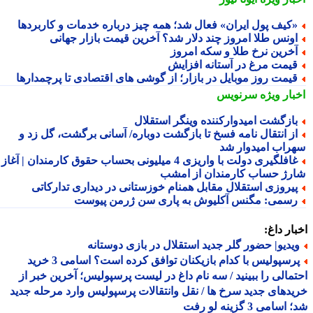
کیف پول ایران» فعال شد؛ همه چیز درباره خدمات و کاربردها
ونس طلا امروز چند دلار شد؟ آخرین قیمت بازار جهانی
خرین نرخ طلا و سکه امروز
یمت مرغ در آستانه افزایش
یمت روز موبایل در بازار؛ از گوشی های اقتصادی تا پرچمدارها
بار ویژه
سرنویس
ازگشت امیدوارکننده وینگر استقلال
ز انتقال نامه فسخ تا بازگشت دوباره/ آسانی برگشت، گل زد و
راب امیدوار شد
غافلگیری دولت با واریزی 4 میلیونی بحساب حقوق کارمندان | آغاز
رژ حساب کارمندان از امشب
یروزی استقلال مقابل همنام خوزستانی در دیداری تدارکاتی
سمی: مگنس آکلیوش به پاری سن ژرمن پیوست
ار داغ:
یدیو| حضور گلر جدید استقلال در بازی دوستانه
پرسپولیس با کدام بازیکنان توافق کرده است؟ اسامی 3 خرید
مالی را ببینید / سه نام داغ در لیست پرسپولیس؛ آخرین خبر از
دهای جدید سرخ ها / نقل وانتقالات پرسپولیس وارد مرحله جدید
سامی 3 گزینه لو رفت