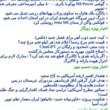
گوشی M8 Power پوکو با باتری ۸۰۰۰ میلی آمپرساعتی معرفی شد
تصویر
الگرد بلک هاوک به سکوی پرتاب پهپادهای رزمی تبدیل می شود
زرگ ترین نیروگاه خورشیدی ایران در این استان احداث می شود
ولکس واگن از سدان Jetta M6 رونمایی کرد
بار ویژه
رونگار
یت جدید ذوب آهن برای فصل جدید (عکس)
یمت تخم مرغ رسما اعلام شد| هر کیلو تخم مرغ چند؟
ت متنی نامحدود و رایگان در ChatGPT
صلاح قانون مهریه به دستورکار مجلس بازگشت
گر یارانه نقدی یا کالابرگ قطع شد چه باید کرد؟ | مدارک لازم برای
راز هویت یارانه و کالابرگ
بار ویژه
تسنیم نیوز
شدار افسر ارشد آمریکایی به کاخ سفید
دف قرار گرفتن اتاق فرماندهی مزدوران عربستان در یمن
مایت هلندی ها از مظلومیت فلسطین
ناتور مطرح آمریکایی؛ ترامپ نماد فساد، اقتدارگرایی و جنگ طلبی
ت!
کست پروژه «خاورمیانه جدید» نتانیاهو؛ ایران معمار نظم نوین
ب آسیا
بار ویژه
ایونا نیوز