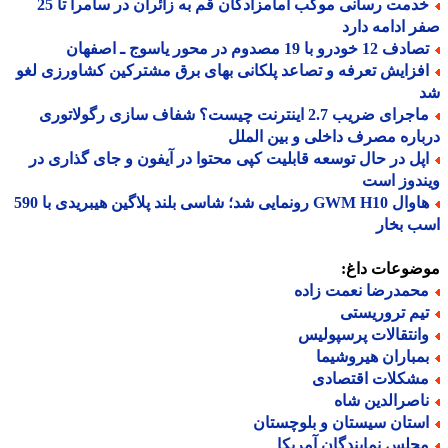
خدمت رسانی موکب امامزادگان قم به زائران در سامرا تا 25
 ادامه دارد
 12 خودرو با 19 مصدوم در محور یاسوج ـ اصفهان
فزایش تعرفه و تصاعد پلکانی بهای برق مشترکین کشاورزی لغو
ماجرای ضریب 2.7 اینترنت چیست؟ شفاف سازی رگولاتوری
اره مصرف داخلی و بین الملل
پل در حال توسعه قابلیت کپی محتوا در آیفون و جای گذاری در
دوز است
هاوال GWM H10 رونمایی شد؛ شاسی بلند پلاگین هیبریدی با 590
ب بخار
ضوعات داغ:
حمدرضا نعمت زاده
یم تروریستی
انتقالات پرسپولیس
مباران هیروشیما
شکلات اقتصادی
اصرالدین شاه
ستان سیستان و بلوچستان
جلس نمایندگان آمریکا