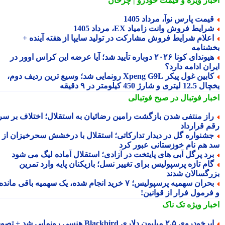
بار ویژه
و قیمت خودرو | چرخان
یمت پارس نوآ، مرداد 1405
رایط فروش وانت زامیاد EX، مرداد 1405
علام شرایط فروش مشارکت در تولید سایپا از هفته آینده +
شنامه
هیوندای کونا ۲۰۲۶ دوباره تأیید شد؛ آیا عرضه این کراس اوور در
ان ادامه دارد؟
کابین غول پیکر Xpeng G9L رونمایی شد؛ وسیع ترین ردیف دوم،
ری و شارژ 450 کیلومتر در ۹ دقیقه
بار فوتبال در صبح فوتبالی
از منتفی شدن بازگشت رامین رضائیان به استقلال؛ اختلاف بر سر
م قرارداد
شنواره گل در دیدار تدارکاتی؛ استقلال با درخشش سحرخیزان از
 هم نام خوزستانی عبور کرد
رد پرگل آبی های پایتخت در آزادی؛ استقلال آماده لیگ می شود
ام تازه پرسپولیس برای تغییر نسل؛ بازیکنان پایه وارد تمرین
رگسالان شدند
بحران سهمیه پرسپولیس؛ ۷ خرید انجام شده، یک سهمیه باقی مانده
فرمول فرار از قوانین!
بار ویژه
تک ناک
رخودروی ۲.۵ میلیون دلاری Blackbird هنسی رونمایی شد + تصویر