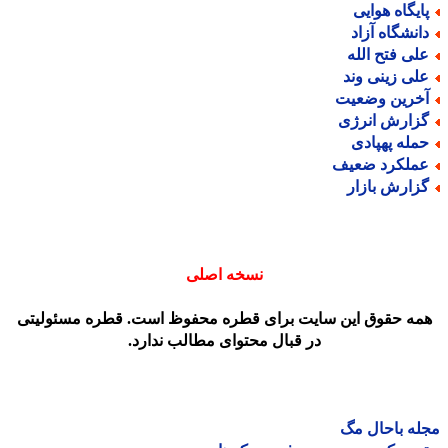
ایگاه هوایی
انشگاه آزاد
لی فتح الله
لی زینی وند
خرین وضعیت
زارش انرژی
مله پهپادی
ملکرد ضعیف
زارش بازار
نسخه اصلی
مه حقوق این سایت برای قطره محفوظ است. قطره مسئولیتی
در قبال محتوای مطالب ندارد.
ه باحال مگ