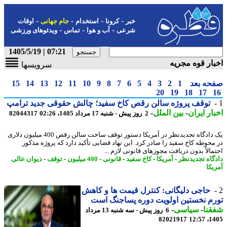
-
-
-
-
خبر
کرونا
استخدام
جام جهانی
اوقات
-
-
-
شرعی
آب و هوا
تماس
ویدئوهای ورزشی
07:21 | 1405/5/19
ار قوه مجریه
سرویسها
حه بعد
1
2
3
4
5
6
7
8
9
10
11
12
13
14
15
20
19
18
17
توقف پروژه سالن رقص کاخ سفید؛ چالش حقوقی جدید ترامپ
ار ایران
-
بین الملل
-
2 روز پیش - شنبه 17 مرداد 1405، 02:26
82044317
یک دادگاه تجدیدنظر در آمریکا دستور توقف ساخت سالن رقص 400 میلیون دلاری
محوطه کاخ سفید را صادر کرد. این نهاد قضایی تأکید دارد که پروژه مذکور
الاً بدون دریافت مجوزهای قانونی لازم ...
گاه تجدیدنظر
-
آمریکا
-
کاخ سفید
-
قانونی
-
400 میلیون
-
توقف
-
دیوان عالی
یکا
حاجی دلیگانی: کنترل قیمت ها و کاهش
م نخستین اولویت دوره پساجنگ است
نا
-
سیاسی
-
6 روز پیش - سه شنبه 13 مرداد
82021917
1405