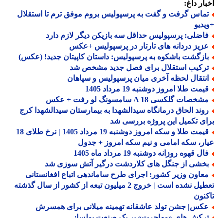
ار داغ:
ماس گرفت و گفت به پرسپولیس بروم موفق ترم تا استقلال
دیو
اضلی: پرسپولیس حداقل سه بازیکن دیگر لازم دارد
زیز دردانه های تارتار در پرسپولیس +عکس
ازگشت باشکوه به پرسپولیس: داستان کاپیتان جدید! (عکس)
رکیب استقلال برای فصل جدید مشخص شد
نتقال لحظه آخری میان پرسپولیس و سپاهان
مت طلا امروز دوشنبه 19 مرداد 1405
خصات گلکسی A 18 سامسونگ لو رفت + عکس
وند الحاق درمانگاه سیدالشهدا به بیمارستان سیدالشهدا کرج
ی تکمیل این پروژه بررسی شد
قیمت طلا و سکه امروز دوشنبه 19 مرداد 1405 | نرخ طلای 18
ر، سکه امامی و نیم سکه امروز + جدول
ل قهوه روزانه دوشنبه 19 مرداد ماه 1405
خشی از جنگل های کلاردشت درگیر آتش سوزی شد
عاون وزیر کشور: اجرای طرح ساماندهی اتباع افغانستانی
تعطیل نشده است | خروج 2 میلیون تبعه از کشور از سال گذشته
نون
کس| جشن تولد عاشقانه تهمینه میلانی برای همسرش
رکش های «مهاجرت» بر یک صنعت پولساز