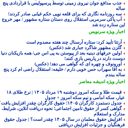
ذب مدافع جوان نیروی زمینی توسط پرسپولیس با قراردادی پنج
له
ه روزنامه نگاری که برای قلعه نویی حکم غیابی صادر کردند!
ب پاکی سرمربی استقلال روی دستان ستاره مشهور / مهر خروج
ن ستاره زده شد
بار ویژه
سرنویس
رتتا تأیید کرد: ستاره آرسنال چند هفته مصدوم است
لزن مشهور شاگرد جباری شد (عکس)
ولین حرفهای دینیه بعد از پیوستن به پی اس جی/ همه بازیکنان دنیا
ست دارند در پاریس بازی کنند!
ورونوف و چهره ای که گواهی می دهد! (عکس)
ه آقا سهراب حس خوبی دارم / خلیفه: استقلال راضی ام کرد پنج
له ببندم
بار ویژه
اندیشه معاصر
قیمت طلا و سکه امروز دوشنبه ۱۹ مرداد ۱۴۰۵ | نرخ طلای ۱۸
ار، سکه امامی و نیم سکه امروز + جدول
دول دستمزد کارگران ۱۴۰۵؛ حقوق کارگران چقدر افزایش یافت؟
واهی کسر از حقوق تامین اجتماعی؛ نحوه دریافت آنلاین، شرایط،
ارک و استعلام
افزایش حقوق معلمان در سال ۱۴۰۵ چقدر است؟ | جدول حقوق
هنگیان و جزئیات افزایش دریافتی