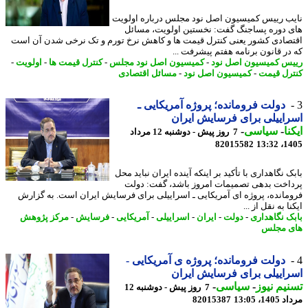
ب رییس کمیسیون اصل نود مجلس درباره اولویت
 دوره پساجنگ گفت: نخستین اولویت، مسائل
صادی کشور یعنی کنترل قیمت ها و کاهش نرخ تورم و تک نرخی شدن آن است
در قانون برنامه هفتم پیشرفت ...
س کمیسیون اصل نود
-
کمیسیون اصل نود مجلس
-
کنترل قیمت ها
-
اولویت
-
رل قیمت
-
کمیسیون اصل نود
-
مسائل اقتصادی
دولت فرومانده؛ پروژه آمریکایی ـ
اییلی برای فرسایش ایران
نا
-
سیاسی
-
7 روز پیش - دوشنبه 12 مرداد
82015582
1405
 نگاهداری با تأکید بر اینکه آینده ایران نباید محل
اخت بدهی تصمیمات امروز باشد، گفت: دولت
مانده، پروژه ای آمریکایی ـ اسراییلی برای فرسایش ایران است. به گزارش
ا به نقل از ...
ک نگاهداری
-
دولت
-
ایران
-
اسراییلی
-
آمریکایی
-
فرسایش
-
مرکز پژوهش
 مجلس
دولت فرومانده؛ پروژه ی آمریکایی -
اییلی برای فرسایش ایران
یم نیوز
-
سیاسی
-
7 روز پیش - دوشنبه 12
1، 13:05
82015387