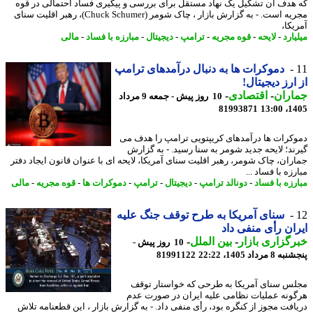
هدف آن تشکیل یک نهاد مستقل برای بررسی و پیگیری فساد احتمالی در قوه
مجریه است. - به گزارش بازار ، چاک شومر (Chuck Schumer)، رهبر اقلیت سنای
کا،
ارد
-
لایحه
-
قوه مجریه
-
ترامپ
-
دیجیتال
-
مبارزه با فساد
-
مالی
️دموکرات ها به دنبال درآمدهای ترامپ
ارز دیجیتال!
اران
-
اقتصادی
-
10 روز پیش - جمعه 9 مرداد
81993871
1405
کرات ها درآمدهای کریپتویی ترامپ را هدف می
ند؛ لایحه جدید شومر به سنا رسید. - به گزارش
ران، چاک شومر، رهبر اقلیت سنای آمریکا، لایحه ای با عنوان قانون ایجاد دفتر
زه با فساد ...
رزه با فساد
-
دونالد ترامپ
-
دیجیتال
-
ترامپ
-
دموکرات ها
-
قوه مجریه
-
مالی
سنای آمریکا به طرح توقف جنگ علیه
ان رأی منفی داد
گزاری بازار
-
بین الملل
-
10 روز پیش -
مرداد 1405، 22:22
81991122
س سنای آمریکا به طرحی که خواستار توقف
ونه عملیات نظامی علیه ایران در صورت عدم
افت مجوز از کنگره بود، رأی منفی داد. - به گزارش بازار ، این قطعنامه تلاش