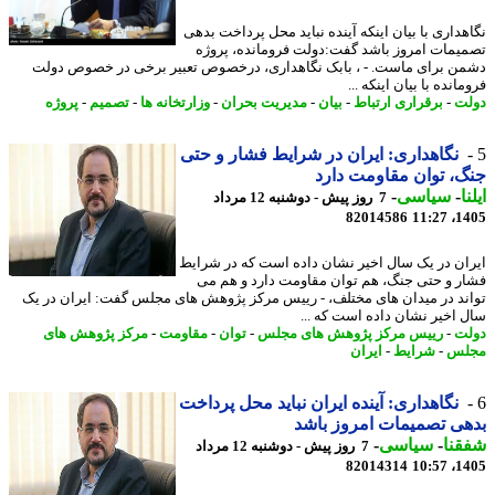
هداری با بیان اینکه آینده نباید محل پرداخت بدهی
یمات امروز باشد گفت:دولت فرومانده، پروژه
ن برای ماست. - ، بابک نگاهداری، درخصوص تعبیر برخی در خصوص دولت
انده با بیان اینکه ...
ت
-
برقراری ارتباط
-
بیان
-
مدیریت بحران
-
وزارتخانه ها
-
تصمیم
-
پروژه
نگاهداری: ایران در شرایط فشار و حتی
، توان مقاومت دارد
ا
-
سیاسی
-
7 روز پیش - دوشنبه 12 مرداد
82014586
1405
ان در یک سال اخیر نشان داده است که در شرایط
ر و حتی جنگ، هم توان مقاومت دارد و هم می
ند در میدان های مختلف، - رییس مرکز پژوهش های مجلس گفت: ایران در یک
 اخیر نشان داده است که ...
ت
-
رییس مرکز پژوهش های مجلس
-
توان
-
مقاومت
-
مرکز پژوهش های
لس
-
شرایط
-
ایران
نگاهداری: آینده ایران نباید محل پرداخت
ی تصمیمات امروز باشد
نا
-
سیاسی
-
7 روز پیش - دوشنبه 12 مرداد
82014314
1405