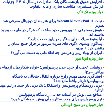
افزایش حقوق بازنشستگان بانک صادرات در سال ۱۴۰۵؛ جزئیات
زایش مستمری، متناسب سازی و مابه التفاوت
بار ویژه
تک ناک
تبلت Wacom MovinkPad 11 برای هنرمندان دیجیتال معرفی شد +
ویر
هوش مصنوعی ۱۶ ویروس جدید ساخت که هرگز در طبیعت وجود
شته اند
یا وقوع سیلاب های سنگین در پاییز صحت دارد؟
نتاگون ویدیوی «گوی های سرد» مرموز بر فراز خلیج عمان را
تشر کرد + ویدیو
یران از پهپاد ریپر و هرمس چه اطلاعاتی به دست می آورد؟
بار ویژه
ایونا نیوز
ونمایی عجیب از خرید جدید پرسپولیس؛ «نواده شکارچیان اژدها» در
راهن سرخ!
فشاگری محمدمهدی زارع درباره انتقال جنجالی به باشگاه
سپولیس؛ تارتار واقعاً مانع شد؟
ربی زودهنگام پرسپولیس و استقلال؛ یک دربی باز جدید در تیم مهدی
تار!
دافع ملی پوش در آستانه جدایی از باشگاه پرسپولیس
یم پرسپولیس برای جذب ستاره ملی پوش به مشکل خورد!
بار فوتبال در صبح فوتبالی