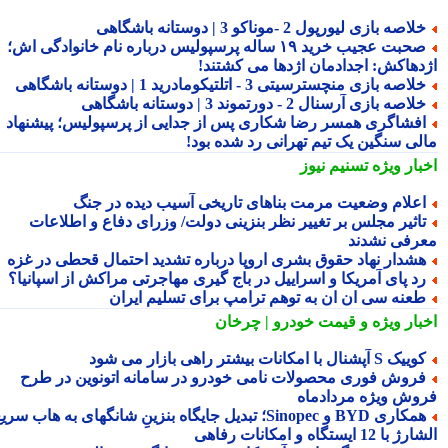
لاصه بازی لیورپول 2 -موناکو 3 | دوستانه باشگاهی
صحبت عجیب خرید ۱۹ ساله پرسپولیس درباره نام خانوادگی اش؛
دهاکش: اجدادمان اژدها می کشتند!
لاصه بازی منچسترسیتی 3 - اتلتیکومادرید 1 | دوستانه باشگاهی
لاصه بازی آرسنال 2 - دورتموند 3 | دوستانه باشگاهی
فشاگری همسر رضا شکاری پس از جدایی از پرسپولیس؛ پیشنهاد
لی سنگین یک تیم تهرانی رد شده بود!
بار ویژه
تسنیم نیوز
علام وضعیت مرمت بناهای تاریخی آسیب دیده در جنگ
اثیر مجلس بر تغییر نظر بنزینی دولت/ وزرای دفاع و اطلاعات
رفی نشدند
شدار نهاد حقوق بشری اروپا درباره تشدید احتمال قحطی در غزه
د پای آمریکا و اسراییل در باج گیری مهاجرتی مراکش از اسپانیا؟
عنه سی ان ان به توهم ترامپ برای تسلیم ایران
بار ویژه
و قیمت خودرو | چرخان
یک S آپشنال با امکانات بیشتر راهی بازار می شود
روش فوری محصولات نامی خودرو در سامانه اتونوین در طرح
وش ویژه مردادماه
همکاری BYD و Sinopec؛ تبدیل جایگاه بنزینِ شانگهای به هاب سریع
ا 12 ایستگاه و امکانات رفاهی