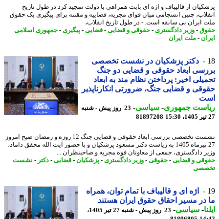
کیان از قالیباف و اژه ای بابت همراهی با دولت تمجید کرد در طول تاریخ
لاب، چنین انسجامی میان قوای مجریه، قضاییه و مقننه برای پیگیری یک حقوق
 ایران بی سابقه است. - در طول تاریخ انقلاب،
وق
-
وزیر دادگستری
-
حقوقی و قضایی
-
قضایی
-
پیگیری
-
جمهوری اسلامی
ان
-
ملت ایران
دکتر پزشکیان در نشست تخصصی
سی ابعاد حقوقی و قضایی دو جنگ
یلی اخیر: پرداختن نظام مند به ابعاد
قی و قضایی جنگ، ضرورتی انکارناپذیر
ت
است جمهوری
-
سیاسی
-
23 روز پیش - شنبه
81897208
نشست تخصصی بررسی ابعاد حقوقی و قضایی جنگ 12 روزه و رمضان صبح امروز
27 تیرماه 1405 به ریاست دکتر مسعود پزشکیان و با حضور آیت الله محقق داماد،
ر دادگستری، جمعی از معاونان قوه مجریه و صاحبنظران ...
قی و قضایی
-
حقوقی
-
وزیر دادگستری
-
پزشکیان
-
قضایی
-
دکتر
-
نشست
صصی
اژه ای و قالیباف با تمام توان، همراه
در مسیر احقاق حقوق ایران هستند
ا
-
سیاسی
-
23 روز پیش - شنبه 27 تیر 1405،
81896805
14