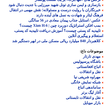
ازسازی و ایمن سازی تونل شهید میرزایی با جدیت دنبال شود
برنگاران با روایت درست و مسئولانه؛ نقش مهمی در انتقال
نگ ایثار و شهادت به نسل های آینده دارند
کس / استایل جذاب پیمان معادی در 56 سالگی
ب افکن استراتژیک دوربرد چین | Xian H-6 چیست؟
اییدیه کد پستی چیست؟ آموزش دریافت تاییدیه کد پستی،
علام و پیگیری آنلاین
ردار 840 میلیارد ریالی مسکن ملی در ابهر دستگیر شد
ضوعات داغ:
هدی تارتار
اشگاه پرسپولیس
تباع افغانستانی
قل و انتقالات
هراوه شریفی نیا
بکه نمایش خانگی
اماندهی اتباع
غاز لیگ برتر
قل و انتقالات تابستانی
ازار موبایل