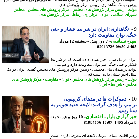
 ، بابک نگاهداری، رییس مرکز پژوهش های ...
ت
-
رییس مرکز پژوهش های مجلس
-
مرکز پژوهش های مجلس
-
مجلس
ای اسلامی
-
توان
-
برقراری ارتباط
-
مرکز پژوهش های
نگاهداری: ایران در شرایط فشار و حتی
، توان مقاومت دارد
ر
-
سیاسی
-
7 روز پیش - دوشنبه 12 مرداد
82013726
1405
ان در یک سال اخیر نشان داده است که در شرایط
ر و حتی جنگ، هم توان مقاومت دارد و هم می
ند در میدان های مختلف، - رییس مرکز پژوهش های مجلس گفت: ایران در یک
 اخیر نشان داده است که ...
ت
-
رییس مرکز پژوهش های مجلس
-
توان
-
مقاومت
-
مرکز پژوهش های
لس
-
شرایط
-
ایران
دموکرات ها درآمدهای کریپتویی
مپ را هدف گرفتند؛ لایحه جدید شومر به
 رسید
گزاری بازار
-
اقتصادی
-
10 روز پیش - جمعه
81994656
ر اقلیت سنای آمریکا، لایحه ای معرفی کرده است