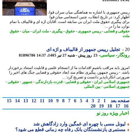
س جمهوری با اشاره به هماهنگی میان سران قوا،
ار کرد: در تاریخ انقلاب، چنین انسجامی میان قوا
ی پیگیری حقوق ملت ایران بی سابقه است. آقایان اژه ای و قالیباف با تمام
، ما را در ...
قی و قضایی
-
رییس جمهوری
-
حقوق
-
پیگیری
-
ملت ایران
-
میان
-
حقوق
ت
تجلیل رییس جمهور از قالیباف و اژه ای
گار
-
سیاسی
-
23 روز پیش - شنبه 27 تیر 1405، 14:37
81896786
وز باید مراقب باشیم اقدامات ما از انسجام علمی و قابلیت استناد برخوردار
د. - رییس جمهور، پیگیری نظام مند ابعاد حقوقی و قضایی جنگ های اخیر را
رتی انکارناپذیر دانست و تصریح کرد: ...
وری اسلامی ایران
-
حقوقی و قضایی
-
قدرت بازدارندگی
-
جمهور
-
حقوقی
-
وری اسلامی
-
بین المللی
حه بعد
1
2
3
4
5
6
7
8
9
10
11
12
13
14
15
20
19
18
17
بار ویژه
روز نو
یونل مسی با چهره ای غمگین وارد زادگاهش شد
ستمری بازنشستگان بانک رفاه چه زمانی قطع می شود؟