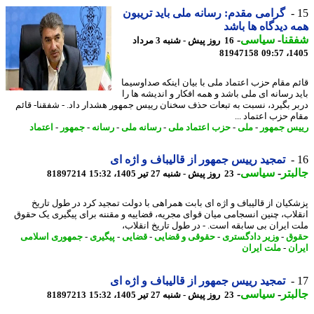
گرامی مقدم: رسانه ملی باید تریبون
 دیدگاه ها باشد
نا
-
سیاسی
-
16 روز پیش - شنبه 3 مرداد
81947158
1405
م مقام حزب اعتماد ملی با بیان اینکه صداوسیما
د رسانه ای ملی باشد و همه افکار و اندیشه ها را
ر بگیرد، نسبت به تبعات حذف سخنان رییس جمهور هشدار داد. - شفقنا- قائم
م حزب اعتماد ...
س جمهور
-
ملی
-
حزب اعتماد ملی
-
رسانه ملی
-
رسانه
-
جمهور
-
اعتماد
تمجید رییس جمهور از قالیباف و اژه ای
بتر
-
سیاسی
-
23 روز پیش - شنبه 27 تیر 1405، 15:32
81897214
کیان از قالیباف و اژه ای بابت همراهی با دولت تمجید کرد در طول تاریخ
لاب، چنین انسجامی میان قوای مجریه، قضاییه و مقننه برای پیگیری یک حقوق
 ایران بی سابقه است. - در طول تاریخ انقلاب،
وق
-
وزیر دادگستری
-
حقوقی و قضایی
-
قضایی
-
پیگیری
-
جمهوری اسلامی
ان
-
ملت ایران
تمجید رییس جمهور از قالیباف و اژه ای
بتر
-
سیاسی
-
23 روز پیش - شنبه 27 تیر 1405، 15:32
81897213