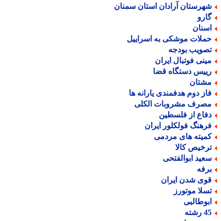
هرستان آرادان استان سمنان
ارو
سنان
ملات موشکی به اسراییل
صویب بودجه
ینی فوتبال ایران
ییس دستگاه قضا
شتان
از دوم هدفمندی یارانه ها
صرف مشروبات الکلی
فاع از فلسطین
رهنگ فولکلور ایران
میته های مردمی
رخیص کالا
عید ابوالفتحی
رفه
وی شدن ایران
سلا موتورز
بوطالبی
رشته