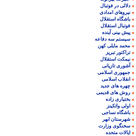
لالی در فوتبال
یروهای امدادی
اشگاه استقلال
وتبال استقلال
یش بینی آینده
یستم سه دفاعه
حمد مایلی کهن
راکتور تبریز
یمکت استقلال
شوری تازیانی
مهوری اسلامی
نقلاب اسلامی
هره های جدید
وش های قدیمی
ختیاری زاده
ولی واتکینز
اشگاه نساجی
هرستان ابهر
خنگوی وزارت
یالات متحده