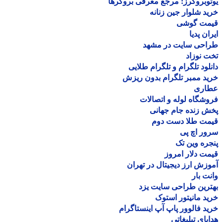
وبروکرز: مرجع معرفی بروکرها
د شلوار جین زنانه
مت گوشی
ان پدیا
احی سایت در مشهد
 نوزاد
لود تلگرام و تلگرام طلایی
د ممبر تلگرام بدون ریزش
اری
شگاه لوله و اتصالات
 زنده جام جهانی
مت طلا دست دوم
ر اچ پی
ره وین تک
ت دلار امروز
زش ارز دیجیتال در تهران
ت بار
رین طراحی سایت یزد
د مانیتور استوک
د فالوور پاپ آپ اینستاگرام
یای تبلیغاتی