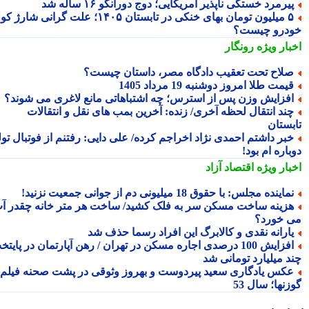
یرمرد خستگی ناپذیر آمریکایی؛ دوج دورانگو ۱۶ ساله شد
۵ میلیون تومان بهای خنکی در تابستان ۱۴۰۵؛ علت گرانی شارژ کولر
درو چیست؟
بار ویژه
رونگار
لاح تحت تعقیب دادگاه مصر، داستان چیست؟
یمت طلا امروز دوشنبه 19 مرداد 1405
فزایش وزن پس از استرس؛ چه اشتباهاتی مانع لاغری می شوند؟
ند انتقال لحظه آخری/ زنده: آخرین بمب های نقل و انتقالات
بستان
بر داشتم احمدی نژاد اخراجم کرده/ علی دایی: رفتنم از فوتبال تولد
اره ام بود!
بار ویژه
اقتصاد آزاد
ماینده مجلس: با حقوق 18 میلیونی دم از جوانی جمعیت نزنید!
زینه ساخت مسکن سر به فلک کشید/ ساخت هر متر خانه چقدر آب
 خورد؟
ارانه نقدی و کالابرگ این افراد رسما حذف شد
افزایش 100 درصدی اجاره مسکن در تهران / رهن آپارتمان در پایتخت
د میلیارد تومانی شد
کس یادگاری سعید پیردوست و بهروز وثوقی در پشت صحنه فیلم
نها؛ سال 53