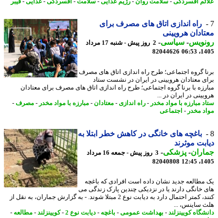
ئم افسردگی
-
سلامت روان
-
رژیم غذایی
-
سلامت
-
افسردگی
-
غذایی
-
فیبر
راه اندازی اتاق های مصرف برای
ادان هرویینی
نویس
-
سیاسی
-
2 روز پیش - شنبه 17 مرداد
82044626
1405
ا گروه اجتماعی؛ طرح راه اندازی اتاق های مصرف
ی معتادان هرویینی در ایران در نشست ستاد
رزه با برنا گروه اجتماعی؛ طرح راه اندازی اتاق های مصرف برای معتادان
ینی در ایران در ...
د مبارزه با مواد مخدر
-
راه اندازی
-
معتادان
-
مبارزه با مواد مخدر
-
مصرف
-
د مخدر
-
اجتماعی
باغچه های خانگی در کاهش خطر ابتلا به
بت موثرند
اران
-
پزشکی
-
3 روز پیش - جمعه 16 مرداد
82040808
1405
مطالعه جدید نشان داده است افرادی که باغچه
 خانگی دارند یا در نزدیکی چندین پارک زندگی می
کنند، کمتر احتمال دارد به دیابت نوع 2 مبتلا شوند. - به گزارش جماران، به نقل از
 ساینس، ...
شگاه کویینزلند
-
بهداشت عمومی
-
باغچه
-
دیابت نوع 2
-
کویینزلند
-
مطالعه
-