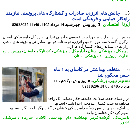
چالش های انرژی، صادرات و کشتارگاه های پروتیینی نیازمند
کار حمایتی و فرهنگی است
ا
-
اقتصادی
-
5 روز پیش - چهارشنبه 14 مرداد 1405، 11:40
82028025
س اداره نظارت بر بهداشت عمومی و ایمنی غذایی اداره کل دامپزشکی استان
زی، گفت: سه حوزه تامین انرژی، نوسانات قوانین صادراتی و هزینه های ناشی
رتقای استانداردهای کشتارگاه ها از ...
ره کل دامپزشکی استان
-
اداره کل دامپزشکی
-
کشتارگاه
-
استان
-
رییس اداره
رت
-
پروتیین
-
دامپزشکی استان
متخلف بهداشتی در کاشان به 4 ماه
س محکوم شد
یم نیوز
-
پزشکی
-
8 روز پیش - یکشنبه 11
1، 18:00
82010206
راستای حفظ سلامت جامعه، حکم قضایی یک واحد
لف به علت کشتار غیرمجاز اجرا شد. - استانها
مک رضوان، رییس شبکه دامپزشکی کاشان در گفت وگو با خبرنگار تسنیم،
ار کرد: کارشناسان واحد ...
پزشکی
-
گوشت قرمز
-
بهداشت
-
دام
-
بهداشتی
-
کاشان
-
سازمان دامپزشکی
ر