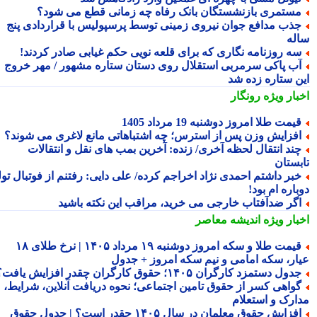
ستمری بازنشستگان بانک رفاه چه زمانی قطع می شود؟
ذب مدافع جوان نیروی زمینی توسط پرسپولیس با قراردادی پنج
له
ه روزنامه نگاری که برای قلعه نویی حکم غیابی صادر کردند!
ب پاکی سرمربی استقلال روی دستان ستاره مشهور / مهر خروج
ن ستاره زده شد
بار ویژه
رونگار
یمت طلا امروز دوشنبه 19 مرداد 1405
فزایش وزن پس از استرس؛ چه اشتباهاتی مانع لاغری می شوند؟
ند انتقال لحظه آخری/ زنده: آخرین بمب های نقل و انتقالات
بستان
بر داشتم احمدی نژاد اخراجم کرده/ علی دایی: رفتنم از فوتبال تولد
اره ام بود!
گر ضدآفتاب خارجی می خرید، مراقب این نکته باشید
بار ویژه
اندیشه معاصر
قیمت طلا و سکه امروز دوشنبه ۱۹ مرداد ۱۴۰۵ | نرخ طلای ۱۸
ار، سکه امامی و نیم سکه امروز + جدول
دول دستمزد کارگران ۱۴۰۵؛ حقوق کارگران چقدر افزایش یافت؟
واهی کسر از حقوق تامین اجتماعی؛ نحوه دریافت آنلاین، شرایط،
ارک و استعلام
افزایش حقوق معلمان در سال ۱۴۰۵ چقدر است؟ | جدول حقوق