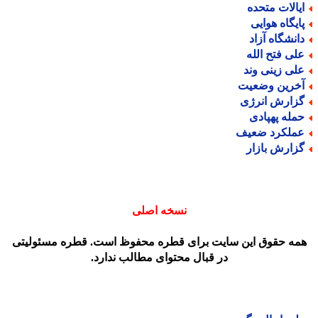
یالات متحده
ایگاه هوایی
انشگاه آزاد
لی فتح الله
لی زینی وند
خرین وضعیت
زارش انرژی
مله پهپادی
ملکرد ضعیف
زارش بازار
نسخه اصلی
مه حقوق این سایت برای قطره محفوظ است. قطره مسئولیتی
در قبال محتوای مطالب ندارد.