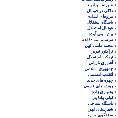
لیرضا بیرانوند
لالی در فوتبال
یروهای امدادی
اشگاه استقلال
وتبال استقلال
یش بینی آینده
یستم سه دفاعه
حمد مایلی کهن
راکتور تبریز
یمکت استقلال
شوری تازیانی
مهوری اسلامی
نقلاب اسلامی
هره های جدید
وش های قدیمی
ختیاری زاده
ولی واتکینز
اشگاه نساجی
هرستان ابهر
خنگوی وزارت