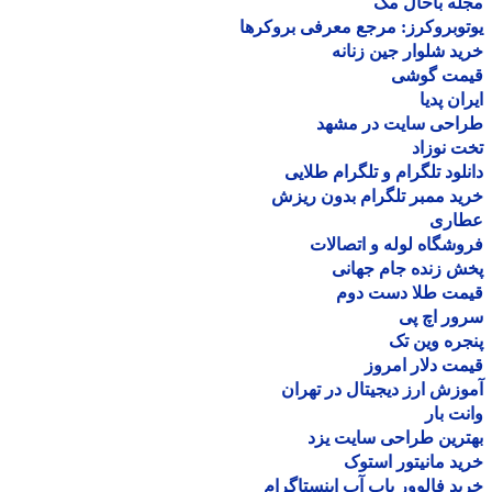
ه باحال مگ
وبروکرز: مرجع معرفی بروکرها
د شلوار جین زنانه
مت گوشی
ان پدیا
احی سایت در مشهد
 نوزاد
لود تلگرام و تلگرام طلایی
د ممبر تلگرام بدون ریزش
اری
شگاه لوله و اتصالات
 زنده جام جهانی
مت طلا دست دوم
ر اچ پی
ره وین تک
ت دلار امروز
زش ارز دیجیتال در تهران
ت بار
رین طراحی سایت یزد
د مانیتور استوک
د فالوور پاپ آپ اینستاگرام