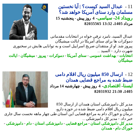
عبدال السید کیست؟ | آیا نخستین
مان وارد سنای آمریکا خواهد شد؟
اد 24
-
سیاسی
-
4 روز پیش - پنجشنبه 15
1، 13:32
82035565
ال السید، نامزد ترقی خواه در انتخابات مقدماتی
کرات ها برای سنای آمریکا در ایالت میشیگان
وز شد. او از منتقدان صریح اسراییل است و به توانایی هایش در سخنوری
 دارد. - السید ...
خابات
-
بهداشت عمومی
-
سنای آمریکا
-
دموکرات
-
پیروز
-
میشیگان
-
ایالت
یگان
ارسال 850 میلیون ریال اقلام دامی
 شده به مراجع قضایی همدان
نا
-
اقتصادی
-
4 روز پیش - چهارشنبه 14 مرداد
82031932
1405
مدیر کل دامپزشکی استان همدان از ارسال 850
یون ریال اقلام دامی ضبط شده در حوزه دارو،
ان و خوراک دام به مراجع قضایی این استان طی چهار ماهه نخست سال جاری
 داد. - مدیر کل دامپزشکی ...
ر کل دامپزشکی استان
-
مراجع قضایی
-
دامپزشکی استان
-
دام
-
دامپزشکی
-
اک دام
-
همدان