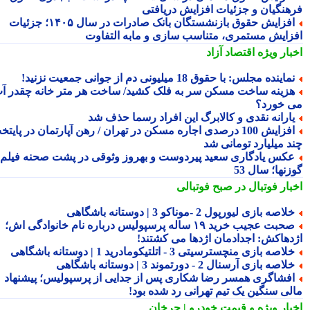
هنگیان و جزئیات افزایش دریافتی
افزایش حقوق بازنشستگان بانک صادرات در سال ۱۴۰۵؛ جزئیات
زایش مستمری، متناسب سازی و مابه التفاوت
بار ویژه
اقتصاد آزاد
ماینده مجلس: با حقوق 18 میلیونی دم از جوانی جمعیت نزنید!
زینه ساخت مسکن سر به فلک کشید/ ساخت هر متر خانه چقدر آب
 خورد؟
ارانه نقدی و کالابرگ این افراد رسما حذف شد
افزایش 100 درصدی اجاره مسکن در تهران / رهن آپارتمان در پایتخت
د میلیارد تومانی شد
کس یادگاری سعید پیردوست و بهروز وثوقی در پشت صحنه فیلم
نها؛ سال 53
بار فوتبال در صبح فوتبالی
لاصه بازی لیورپول 2 -موناکو 3 | دوستانه باشگاهی
صحبت عجیب خرید ۱۹ ساله پرسپولیس درباره نام خانوادگی اش؛
دهاکش: اجدادمان اژدها می کشتند!
لاصه بازی منچسترسیتی 3 - اتلتیکومادرید 1 | دوستانه باشگاهی
لاصه بازی آرسنال 2 - دورتموند 3 | دوستانه باشگاهی
فشاگری همسر رضا شکاری پس از جدایی از پرسپولیس؛ پیشنهاد
لی سنگین یک تیم تهرانی رد شده بود!
بار ویژه
و قیمت خودرو | چرخان