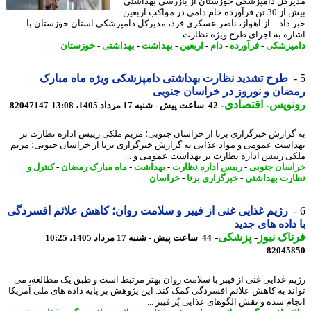
رکل دامپزشکی خوزستان از بازرسی بهداشتی
بیش از 30 تن فرآورده خام دامی در مواکب اربعین
 داد. - از اهواز، ناصر عسکری فرد، مدیرکل دامپزشکی استان خوزستان با
ره به اجرای طرح ویژه نظارت ...
پزشکی
-
فرآورده
-
دام
-
اربعین
-
بهداشت
-
بهداشتی
-
خوزستان
طرح تشدید نظارت بهداشتی دامپزشکی ویژه ماه مبارک
ان و نوروز در خراسان جنوبی
نویس
-
اقتصادی
-
42 ساعت پیش - شنبه 17 مرداد 1405، 13:08
82047147
گزارش خبرگزاری برنا از خراسان جنوبی؛ مریم ملکی رییس اداره نظارت بر
اشت عمومی و مواد غذایی به گزارش خبرگزاری برنا از خراسان جنوبی؛ مریم
ی رییس اداره نظارت بر بهداشت عمومی و ...
سان جنوبی
-
رییس اداره نظارت
-
بهداشت
-
ماه مبارک رمضان
-
کنترل و
رت بهداشتی
-
خبرگزاری برنا
-
خراسان
رژیم غذایی غنی از فیبر و سلامت روان؛ کاهش علائم افسردگی
داده های جدید
اک نیوز
-
پزشکی
-
44 ساعت پیش - شنبه 17 مرداد 1405، 10:25
82045
م غذایی غنی از فیبر با سلامت روان بهتر مرتبط است و طبق یک مطالعه، می
ند به کاهش علائم افسردگی کمک کند. این پژوهش بر پایه داده های ملی آمریکا
ام شده و نقش الگوهای غذایی پُر فیبر ...