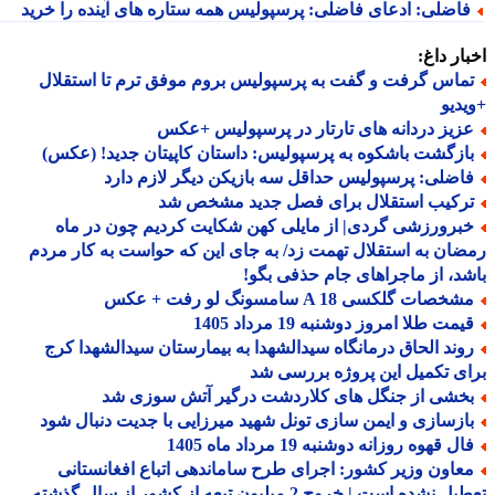
اضلی: ادعای فاضلی: پرسپولیس همه ستاره های آینده را خرید
ار داغ:
ماس گرفت و گفت به پرسپولیس بروم موفق ترم تا استقلال
دیو
زیز دردانه های تارتار در پرسپولیس +عکس
ازگشت باشکوه به پرسپولیس: داستان کاپیتان جدید! (عکس)
اضلی: پرسپولیس حداقل سه بازیکن دیگر لازم دارد
رکیب استقلال برای فصل جدید مشخص شد
برورزشی گردی| از مایلی کهن شکایت کردیم چون در ماه
ان به استقلال تهمت زد/ به جای این که حواست به کار مردم
د، از ماجراهای جام حذفی بگو!
خصات گلکسی A 18 سامسونگ لو رفت + عکس
مت طلا امروز دوشنبه 19 مرداد 1405
وند الحاق درمانگاه سیدالشهدا به بیمارستان سیدالشهدا کرج
ی تکمیل این پروژه بررسی شد
خشی از جنگل های کلاردشت درگیر آتش سوزی شد
ازسازی و ایمن سازی تونل شهید میرزایی با جدیت دنبال شود
ل قهوه روزانه دوشنبه 19 مرداد ماه 1405
عاون وزیر کشور: اجرای طرح ساماندهی اتباع افغانستانی
تعطیل نشده است | خروج 2 میلیون تبعه از کشور از سال گذشته