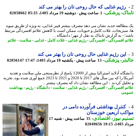
رژیم غذایی که حال روحی تان را بهتر می کند
ناک
-
پزشکی
-
1 ساعت پیش - دوشنبه 19 مرداد 1405، 05:35
82058662
مطالعه جدید نشان می دهد مصرف بیشتر فیبر غذایی، به ویژه از طریق میوه
 سبزیجات، غلات کامل و حبوبات، ممکن است با کاهش علائم افسردگی مرتبط
؛ - به گزارش تابناک به نقل از مهر؛ دانشگاه ...
ئم افسردگی
-
افسردگی
-
رژیم غذایی
-
غلات کامل
-
غذایی
-
سلامت
-
علائم
این رژیم غذایی حال روحی تان را بهتر می کند
بتر
-
پزشکی
-
13 ساعت پیش - یکشنبه 18 مرداد 1405، 17:47
82056147
دانشگاه آدلاید استرالیا بیش از 12000 پاسخ از نظرسنجی ملی سلامت و تغذیه
آمریکا را که بین سال های 2017 تا 2020 و 2021 تا 2023 جمع آوری شده بود، تجزیه
حلیل کردند. - این مطالعه نشان داد که مصرف بیشتر ...
ئم افسردگی
-
افسردگی
-
رژیم غذایی
-
سلامت
-
دانشگاه
-
رژیم
-
بهداشت
ومی
کنترل بهداشتی فرآورده دامی در
کب اربعین خوزستان
یم نیوز
-
اقتصادی
-
35 ساعت پیش - شنبه 17
1، 19:15
82049656