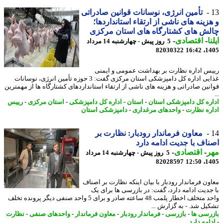
تأمین انرژی، نوسانات قوانین صادراتی
زینه های ناشی از ارتقاء استانداردها؛
ش های کشتارگاه های استان مرکزی
ا
-
اقتصادی
-
5 روز پیش - چهارشنبه 14 مرداد
82030322
1405
س اداره نظارت بر بهداشت عمومی و ایمنی
غذایی اداره کل دامپزشکی استان مرکزی گفت: 3 حوزه تأمین انرژی، نوسانات
نین صادراتی و هزینه های ناشی از ارتقاء استانداردهای کشتارگاه ها از مهمترین
ره کل دامپزشکی استان
-
استان
-
اداره کل دامپزشکی
-
استان مرکزی
-
رییس
ره نظارت
-
واحدهای مرغداری
-
دامپزشکی استان
معاون فرماندار رودبار: نظارت بر
اف با جدیت ادامه دارد
ر
-
اقتصادی
-
5 روز پیش - چهارشنبه 14 مرداد
82028597
1405
ون فرماندار رودبار با بیان اینکه نظارت بر اصناف
جدیت ادامه دارد، گفت: در بازرسی ها برای یک
واحد متخلف اخطار پلمب 48 ساعته صادر و برای 5 واحد صنفی دیگر پرونده تخلف
یل شد. - به گزارش ...
رسی ها
-
بازرسی
-
فرماندار رودبار
-
معاون فرماندار
-
واحدهای صنفی
-
نظارت
امه دارد