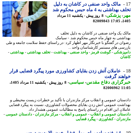
مالک واحد صنفی در کاشان به دلیل
بهداشتی به 4 ماه حبس محکوم شد
ر
-
پزشکی
-
8 روز پیش - یکشنبه 11 مرداد
82009843
1405
ک یک واحد صنفی در کاشان به دلیل تخلف
اشتی به چهار ماه حبس محکوم شد. - سیامک
ان در گفتگو با خبرنگار مهر اظهار کرد: در راستای حفظ سلامت جامعه و طی
رسی های مستمر کارشناسان واحد ...
پزشکی
-
گوشت قرمز
-
واحد صنفی
-
بهداشت
-
تخلف بهداشتی
-
بهداشتی
-
ان
عاملان آتش زدن بقایای کشاورزی مورد پیگرد قضایی قرار
اهند گرفت
رگزاری دفاع مقدس
-
سیاسی
-
8 روز پیش - یکشنبه 11 مرداد 1405،
82006962
11
ستان عمومی و انقلاب مرکز مازندران با تأکید بر خطرات زیست محیطی و
اشت عمومی آتش زدن بقایای محصولات کشاورزی، نسبت به پیگرد قضایی
لان این اقدام در راستای پاسخ به مطالبات عمومی هشدار داد.
ستان عمومی و انقلاب
-
عمومی و انقلاب
-
مرکز مازندران
-
دادستان عمومی
-
ندران
-
کشاورزی
-
پیگرد قضایی
4 ترفند ساده برای مهار فشار خون بالا بدون دردسر