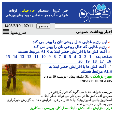
-
-
-
-
خبر
کرونا
استخدام
جام جهانی
اوقات
-
-
-
شرعی
آب و هوا
تماس
ویدئوهای ورزشی
07:11 | 1405/5/19
ار بهداشت عمومی
سرویسها
این رژیم غذایی حال روحی تان را بهتر می کند
رژیم غذایی که حال روحی تان را بهتر می کند
آفت کش ها با افزایش خطر ابتلا به ALS مرتبط هستند
حه بعد
1
2
3
4
5
6
7
8
9
10
11
12
13
14
15
20
19
18
17
آفت کش ها با افزایش خطر ابتلا به
ط هستند
ر
-
پزشکی
-
51 دقیقه پیش - دوشنبه 19 مرداد
82058711
1405
سی شواهد جدید می گوید که قرار گرفتن در
ض آفت کش ها در محل کار می تواند خطر ابتلا به
اسکلروز جانبی آمیوتروفیک یا ALS را در فرد افزایش دهد. به گزارش خبرگزاری
 به نقل از مدیسن نت، ...
ر
-
افزایش
-
آفت کش
-
ابتلا
-
محل کار
-
بررسی
-
اسکلروز