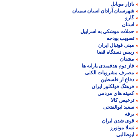
ازار موبایل
هرستان آرادان استان سمنان
ارو
سنان
ملات موشکی به اسراییل
صویب بودجه
ینی فوتبال ایران
ییس دستگاه قضا
شتان
از دوم هدفمندی یارانه ها
صرف مشروبات الکلی
فاع از فلسطین
رهنگ فولکلور ایران
میته های مردمی
رخیص کالا
عید ابوالفتحی
رفه
وی شدن ایران
سلا موتورز
بوطالبی