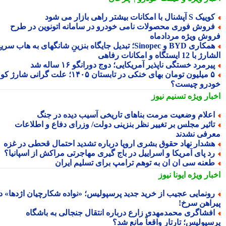
یک S آپشنال با امکانات بیشتر راهی بازار می شود
روش فوری محصولات نامی خودرو در سامانه اتونوین در طرح
وش ویژه مردادماه
همکاری BYD و Sinopec؛ تبدیل جایگاه بنزینِ شانگهای به هاب سریع
ا 12 ایستگاه و امکانات رفاهی
یرمرد خستگی ناپذیر آمریکایی؛ دوج دورانگو ۱۶ ساله شد
۵ میلیون تومان بهای خنکی در تابستان ۱۴۰۵؛ علت گرانی شارژ کولر
درو چیست؟
بار ویژه
تسنیم نیوز
علام وضعیت مرمت بناهای تاریخی آسیب دیده در جنگ
اثیر مجلس بر تغییر نظر بنزینی دولت/ وزرای دفاع و اطلاعات
رفی نشدند
شدار نهاد حقوق بشری اروپا درباره تشدید احتمال قحطی در غزه
د پای آمریکا و اسراییل در باج گیری مهاجرتی مراکش از اسپانیا؟
عنه سی ان ان به توهم ترامپ برای تسلیم ایران
بار ویژه
ایونا نیوز
ونمایی عجیب از خرید جدید پرسپولیس؛ «نواده شکارچیان اژدها» در
راهن سرخ!
فشاگری محمدمهدی زارع درباره انتقال جنجالی به باشگاه
سپولیس؛ تارتار واقعاً مانع شد؟