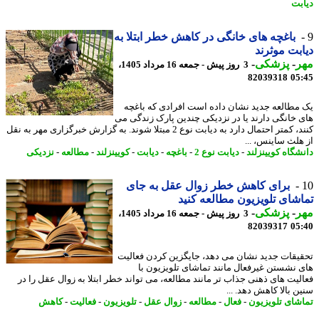
بت
باغچه های خانگی در کاهش خطر ابتلا به
بت موثرند
ر
-
پزشکی
-
3 روز پیش - جمعه 16 مرداد 1405،
82039318
05
مطالعه جدید نشان داده است افرادی که باغچه
 خانگی دارند یا در نزدیکی چندین پارک زندگی می
کنند، کمتر احتمال دارد به دیابت نوع 2 مبتلا شوند. به گزارش خبرگزاری مهر به نقل
هلث ساینس، ...
شگاه کویینزلند
-
دیابت نوع 2
-
باغچه
-
دیابت
-
کویینزلند
-
مطالعه
-
نزدیکی
برای کاهش خطر زوال عقل به جای
شای تلویزیون مطالعه کنید
ر
-
پزشکی
-
3 روز پیش - جمعه 16 مرداد 1405،
82039317
05
یقات جدید نشان می دهد، جایگزین کردن فعالیت
 نشستن غیرفعال مانند تماشای تلویزیون با
لیت های ذهنی جذاب تر مانند مطالعه، می تواند خطر ابتلا به زوال عقل را در
 بالا کاهش دهد. ...
شای تلویزیون
-
فعال
-
مطالعه
-
زوال عقل
-
تلویزیون
-
فعالیت
-
کاهش