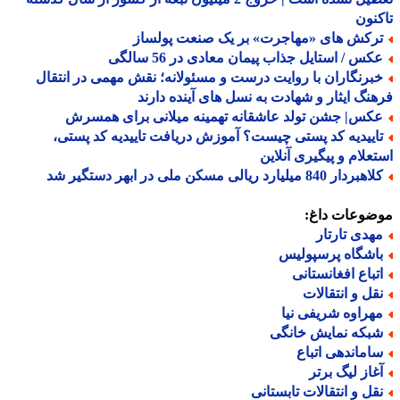
نون
رکش های «مهاجرت» بر یک صنعت پولساز
کس / استایل جذاب پیمان معادی در 56 سالگی
برنگاران با روایت درست و مسئولانه؛ نقش مهمی در انتقال
نگ ایثار و شهادت به نسل های آینده دارند
کس| جشن تولد عاشقانه تهمینه میلانی برای همسرش
اییدیه کد پستی چیست؟ آموزش دریافت تاییدیه کد پستی،
علام و پیگیری آنلاین
ردار 840 میلیارد ریالی مسکن ملی در ابهر دستگیر شد
ضوعات داغ:
هدی تارتار
اشگاه پرسپولیس
تباع افغانستانی
قل و انتقالات
هراوه شریفی نیا
بکه نمایش خانگی
اماندهی اتباع
غاز لیگ برتر
قل و انتقالات تابستانی