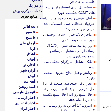
معلمان
قابلمه به جای فر
رز موزیک
نقشه اپل برای استفاده از تراشه
خدمات مرکزی بوش
های CXMT شکست خورد
منابع خبری
آقای فنونی زاده حد خودتان را بدانید/
حرفهای جنجالی چینی: استقلالی شدم
55 آنلاین
مایلی کهن خطم زد!
6 صبح
ماجرای یک خبر از سردار وحیدی در
9 صبح
مورد ساخت بمب اتمی
آرمان ملی
وزارت بهداشت: بیش از 170 اثر
آریا
رسانه ای در جشنواره «رسانه و
آشکار
سلامت» داوری شد
آفتاب
اک،
بانک مشاغل ایثارگران تشکیل می
آفتاب نو
شود
آوازه شهر
ربایش و قتل مداح معروف صحت
آوش
دارد؟
آهن نیوز
بحران گاز جدی شد؛ صنعت گاز برای
آینده روشن
حل ناترازی سراغ دانش بنیان ها رفت
اتومبیل فارسی
فال شمع روزانه | فال شمع یکشنبه
اخبار ارسالی
18 مرداد ماه 1405
اخبار اقتصادی
اندروید 17 آخرین به روزرسانی این
حسین
اخبار ایران
گوشی های سامسونگ است