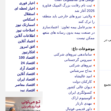
اخبار فوری
ثبت نام رقابت بزرگ المپیک فناوری
اخبار لحظه ای
2026 آغاز شد
استقلال
ولایتی: نیرو های خارجی باید منطقه
اسکناس
را ترک کنند
اسمارتک نیوز
مدیرعامل بیمه تعاون: اعتمادسازی
اصلاحات نیوز
در صنعت بیمه بدون رسانه های متعهد
اطلاعات آنلاین
ممکن نیست
ی در
اعتماد آنلاین
افق امروز
موضوعات داغ:
افکارنیوز
ساماندهی نیروهای شرکتی
اقتصاد 100
سیروس گرجستانی
اقتصاد 24
نیروهای شرکتی
اقتصاد آزاد
مداح سرشناس
اقتصاد آنلاین
امید عالیشاه
اقتصاد ایران
کارکنان دولت
تجمع
اقتصاد معاصر
دیوان عالی کشور
اقتصاد نیوز
کنسولگری ایران
اکو ایران
آلومینیوم اراک
اکوفارس
مهدی تارتار
اکونگار
داور قدیمی فوتبال