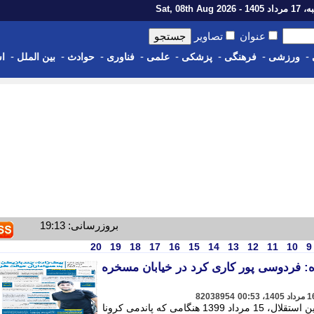
1 - Sat, 08th Aug 2026
عنوان
تصاویر
-
-
-
-
-
-
-
-
ورزشی
فرهنگی
پزشکی
علمی
فناوری
حوادث
بین الملل
اس
بروزرسانی: 19:13
20
19
18
17
16
15
14
13
12
11
10
9
: فردوسی پور کاری کرد در خیابان مسخره
82038954
هاشم بیک زاده، بازیکن زحمتکش و شیرین استقلال، 15 مرداد 1399 هنگامی که پاندمی کرونا