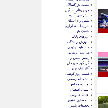
پویه آنلاین
لیست بزرگسالان
پیام نفت
خودروهای سنگین
تابناک
پیش بینی آینده
تازه نیوز
پلیس راه استان
تبیان
شرایط اضطراری
تجارت نیوز
هافبک بازیساز
تحریریه
روزهای پایانی
ترابر نیوز
آموزش رانندگی
ترفندباز
مسئولیت پذیری
تریبون اقتصاد
مراسم رونمایی
تسنیم نیوز
رییس پلیس راه
تک ناک
گل گهر سیرجان
تکراتو
آغاز لیگ برتر
توریسم آنلاین
قیمت روز گوشی
تولید نیوز
استخدام رسمی
تیتر فوری
نماینده مجلس
تیکنا
استان اصفهان
جاب ویژن
اعتماد عمومی
جار نیوز
شکوفایی کشور
جالبتر
تحقیقات پلیس