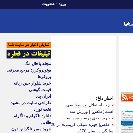
-
ورود
عضویت
تانها
مجله باحال مگ
یوتوبروکرز: مرجع معرفی
بروکرها
خرید شلوار جین زنانه
قیمت گوشی
ایران پدیا
اخبار داغ:
طراحی سایت در مشهد
چپ استقلال، پرسپولیسی
تخت نوزاد
است(عکس) | ورزش سه
دانلود تلگرام و تلگرام
خرید بعدی پرسپولیس بست!
طلایی
عکس| چهره «نیکی کریمی» در 20
خرید ممبر تلگرام بدون
سالگی در سال 1370