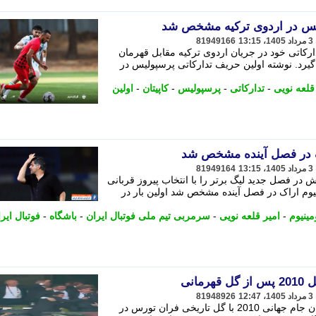
لیس در اردوی ترکیه مشخص شد
81949166
ارکاتی خود در جریان اردوی ترکیه مقابل قهرمان
گیرد. نوشته اولین حریف تدارکاتی پرسپولیس در
قلعه نویی
-
تدارکاتی
-
پرسپولیس
-
کاپیتان
-
اولین
اک در فصل آینده مشخص شد
81949164
 در فصل جدید لیگ برتر را با انتخاب پیروز قربانی
وم اراک در فصل آینده مشخص شد اولین بار در
مینیوم
-
امیر قلعه نویی
-
سرمربی تیم ملی فوتبال ایران
-
باشگاه
-
فوتبال ایر
انی
81948926
اسطوره های نسل طلایی اسپانیا و قهرمان جام جهانی 2010 با گل تاریخی فران تورس در