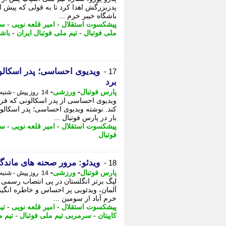
پدربزرگش اهدا کرد تا به قولی که پیش ا
باشگاه خیبر خرم ...
پیشکسوت استقلال
-
امیر قلعه نویی
-
سر
ملی فوتبال
-
تیم ملی فوتبال ایران
-
باشگ
ویدیوی احساسی؛ پدر اسکال
17 -
برد
-
-
پارس فوتبال
ورزشی
14 روز پیش - شنبه 3 مرداد 1405، 11:17
ویدیوی احساسی از پدر اسکالونی که فرز
کند. نوشته ویدیوی احساسی؛ پدر اسکال
بار در پارس فوتبال ...
پیشکسوت استقلال
-
امیر قلعه نویی
-
سر
فوتبال
ویدئو: مرور صحنه های ماندگا
18 -
-
-
پارس فوتبال
ورزشی
14 روز پیش - شنبه 3 مرداد 1405، 09:22
لیگ برتر انگلستان در پی انتصاب رسمی 
آلمان، ویدئویی پر احساس و خاطره انگیز 
خرم آباد از سومین ...
پیشکسوت استقلال
-
امیر قلعه نویی
-
تی
کاپیتان
-
سرمربی تیم ملی فوتبال
-
تیم م