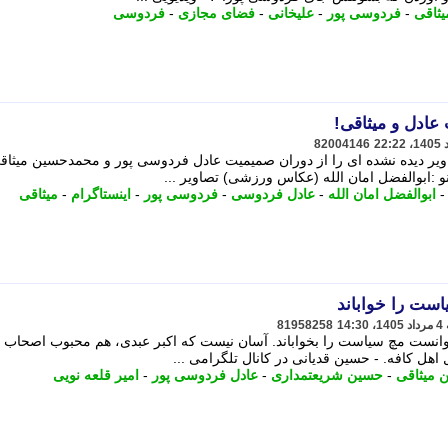
ثاقی
-
فردوسی پور
-
علیخانی
-
فضای مجازی
-
فردوسی
عادل و میثاقی!
82004146
ویر دیده نشده ای را از دوران صمیمیت عادل فردوسی پور و محمدحسین میثاق
و :ابوالفضل امان الله (عکاس ورزشی) تصاویر ...
ابوالفضل امان الله
-
عادل فردوسی
-
فردوسی پور
-
اینستاگرام
-
میثاقی
است را خواباند
81958258
توانست مچ سیاست را بخواباند. آسان نیست که اکبر عبدی، هم محبوب اصحاب 
اهل کافه. - حسین قدیانی در کانال تلگرامی ...
 میثاقی
-
حسین شریعتمداری
-
عادل فردوسی پور
-
امیر قلعه نویی