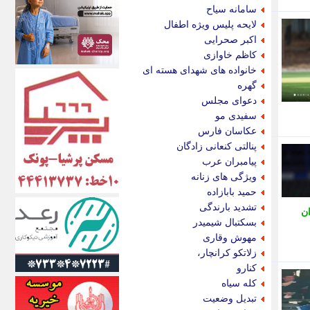
اکونیوز
سامانه سیاح
الف
لایحه پلیس ویژه اطفال
انتشار آنلاین
اکبر صحرایی
اندیشه قرن
کاظم خاوازی
اندیشه معاصر
خانواده های شهدای هسته ای
اندیشه ها
گهره
انرژی پرس
دعوای مجلس
ای استخدام
سفیدی مو
ایتنا
عکاسان فارس
ایراف
پنالتی کنعانی زادگان
ایران آرت
پیامبران عرب
ایران آنلاین
ویژگی های زنانه
ایران زندگی
حمید بابازاده
ایران فوری
تشدید بارندگی
ان
ایرانی روز
بسکتبال شیمیدر
ایرانیتال
مهوش وقاری
ایرنا
زلاتکو کرانچار،
ایسکانیوز
کنارو
ایسنا
کله سیاه
ایکنا
تبدیل وضعیت
ایلنا