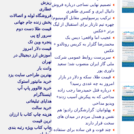
ریزش
تصمیم نهایی نساجی درباره فروش
عطاری
دانیال ایری و کسری طاهری
فروشگاه لوله و اتصالات
ترکیب پرسپولیس مقابل آلومینیوم/
پخش زنده جام جهانی
چهره تیم تارتار برای استقبال از لیگ
قیمت طلا دست دوم
برتر +عکس
سرور اچ پی
عجیب اما واقعی؛ دیس بک
پنجره وین تک
محمدرضا گلزار به کریس رونالدو +
قیمت دلار امروز
عکس
آموزش ارز دیجیتال در
سرپرست روابط عمومی شرکت
تهران
ملی گاز ایران منصوب شد؛ سعید
وانت بار
داوری پور
بهترین طراحی سایت یزد
قیمت طلا، سکه و دلار در بازار
خرید مانیتور استوک
امروز به چه عددی رسید؟
خرید فالوور پاپ آپ
درباره قتل حمیدرضا رجب زاده
اینستاگرام
مداحی که به پیکرش آسیب زدند+
هدایای تبلیغاتی
ویدیو مداحی
خرید سالت
پهلوانیان: گزارشگران رادیو؛ هم
هزینه چاپ کتاب با ارزان
نفس و همدل مردم در میدان های
ترین قیمت
سخت قرار دارند
چاپ کتاب ویژه رتبه بندی
چند فوت و فن ساده برای ستفاده از