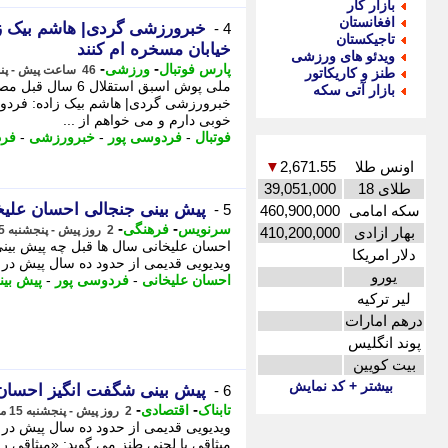
بازار کار
افغانستان
خبرورزشی گردی| هاشم بیک زا
4 -
تاجیکستان
خیابان مسخره ام کنند
ویدئو های ورزشی
-
-
پارس فوتبال
ورزشی
46 ساعت پیش - پنجشنبه 15 مرداد 1405، 21:07
طنز و کاریکاتور
ملی پوش اسبق استقل
بازار آتی سکه
خبرورزشی گردی| هاشم بیک زاده: فردوسی
خوبی دارم و می خواهم از ...
فوتبال
-
فردوسی پور
-
خبرورزشی
-
فر
اونس طلا
2,671.55
▼
طلای 18
39,051,000
پیش بینی جنجالی احسان علیخا
5 -
سکه امامی
460,900,000
-
-
سرنویس
فرهنگی
2 روز پیش - پنجشنبه 15 مرداد 1405، 13:53
بهار ازادی
410,200,000
احسان علیخانی سال ها قبل چه پیش بینی 
دلار امریکا
ویدیویی قدیمی از حدود ده سال پیش در 
یورو
احسان علیخانی
-
فردوسی پور
-
پیش بین
لیر ترکیه
درهم امارات
پوند انگلیس
بیت کویین
بیشتر + کد نمایش
پیش بینی شگفت انگیز احسان 
6 -
-
-
تابناک
اقتصادی
2 روز پیش - پنجشنبه 15 مرداد 1405، 10:55
ویدیویی قدیمی از حدود ده سال پیش در
میثاقی با لحنی طنز می گوید: «میثاقی ر