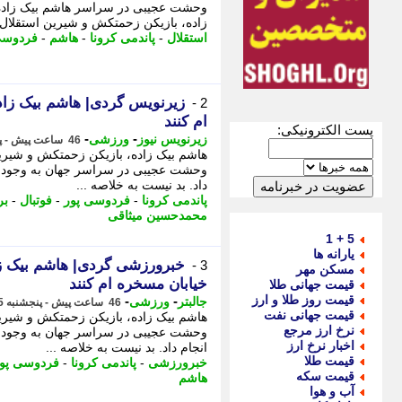
وحشت عجیبی در سراسر هاشم بیک زاده،
زاده، بازیکن زحمتکش و شیرین استقلال،
استقلال
-
پاندمی کرونا
-
هاشم
-
فردوسی
زیرنویس گردی| هاشم بیک زاد
2 -
ام کنند
پست الکترونیکی:
-
-
زیرنویس نیوز
ورزشی
46 ساعت پیش - پنجشنبه 15 مرداد 1405، 21:07
وحشت عجیبی در سراسر جهان به وجود آور
داد. بد نیست به خلاصه ...
پاندمی کرونا
-
فردوسی پور
-
فوتبال
-
بر
محمدحسین میثاقی
5 + 1
یارانه ها
خبرورزشی گردی| هاشم بیک زا
3 -
مسکن مهر
خیابان مسخره ام کنند
قیمت جهانی طلا
قیمت روز طلا و ارز
-
-
جالبتر
ورزشی
46 ساعت پیش - پنجشنبه 15 مرداد 1405، 21:07
قیمت جهانی نفت
نرخ ارز مرجع
وحشت عجیبی در سراسر جهان به وجود آو
اخبار نرخ ارز
انجام داد. بد نیست به خلاصه ...
قیمت طلا
خبرورزشی
-
پاندمی کرونا
-
فردوسی پو
قیمت سکه
هاشم
آب و هوا