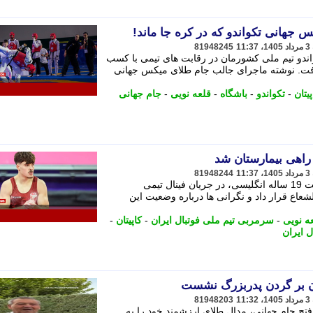
جهانی تکواندو که در کره جا ماند!
81948245
اندو تیم ملی کشورمان در رقابت های تیمی با کسب
فت. نوشته ماجرای جالب جام طلای میکس جهانی
پیتان
-
تکواندو
-
باشگاه
-
قلعه نویی
-
جام جهانی
راهی بیمارستان شد
81948244
مصدومیت هولناک گابریل لنگتون ژیمناست 19 ساله انگلیسی، در جریان فینال تیمی
شعاع قرار داد و نگرانی ها درباره وضعیت این
عه نویی
-
سرمربی تیم ملی فوتبال ایران
-
کاپیتان
-
ل ایران
ن بر گردن پدربزرگ نشست
81948203
 فتح جام جهانی، مدال طلای ارزشمند خود را به