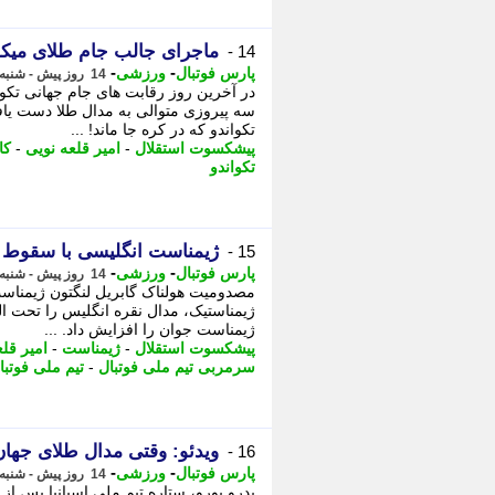
ماجرای جالب جام طلای میکس 
14 -
-
-
پارس فوتبال
ورزشی
14 روز پیش - شنبه 3 مرداد 1405، 11:37
در آخرین روز رقابت های جام جهانی تکو
سه پیروزی متوالی به مدال طلا دست یا
تکواندو که در کره جا ماند! ...
پیشکسوت استقلال
-
امیر قلعه نویی
-
کا
تکواندو
ژیمناست انگلیسی با سقوط 
15 -
-
-
پارس فوتبال
ورزشی
14 روز پیش - شنبه 3 مرداد 1405، 11:37
ژیمناستیک، مدال نقره انگلیس را تحت ال
ژیمناست جوان را افزایش داد. ...
پیشکسوت استقلال
-
ژیمناست
-
امیر قل
سرمربی تیم ملی فوتبال
-
تیم ملی فوتبا
ویدئو: وقتی مدال طلای جها
16 -
-
-
پارس فوتبال
ورزشی
14 روز پیش - شنبه 3 مرداد 1405، 11:32
پدرو پورو، ستاره تیم ملی اسپانیا پس از