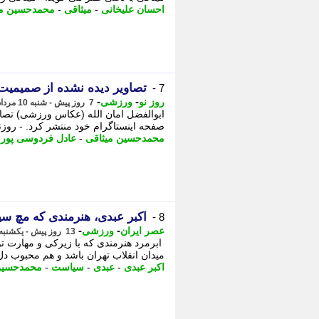
احسان علیخانی
-
میثاقی
-
محمدحسین می
تصاویر دیده نشده از صمیمیت 
7 -
-
-
روز نو
ورزشی
7 روز پیش - شنبه 10 مرداد 1405، 22:22
ابوالفضل امان الله (عکاس ورزشی) تصا
صفحه اینستاگرام خود منتشر کرد. - روزن
محمدحسین میثاقی
-
عادل فردوسی پور
-
اکبر عبدی، هنرمندی که مچ سی
8 -
-
-
عصر ایران
ورزشی
13 روز پیش - یکشنبه 4 مرداد 1405، 14:30
ابرمرد هنرمندی که با زیرکی و مهارت 
میدان انقلاب تهران باشد و هم محبوب دل 
اکبر عبدی
-
عبدی
-
سیاست
-
محمدحسین