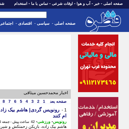
-
-
-
-
-
صفحه اصلی
خبر
آب و هوا
اوقات شرعی
تماس با ما
استخدام
شنبه، 17 مرداد 405
-
-
-
صفحه اصلی
سیاسی
اقتصادی
اجتماعی
اخبار محمدحسین میثاقی
صفحه بعد
1
2
3
4
5
6
7
8
رونویس گردی| هاشم بیک زاده
1 -
ام کنند
-
-
رونویس
ورزشی
42 ساعت پیش - جمعه 16 مرداد 1405، 00:53