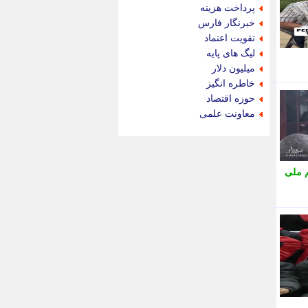
جام جم
پرداخت هزینه
جدید پرس
خبرنگار فارس
جماران
تقویت اعتماد
جوان ایرانی
لیگ های پایه
جهان مانا
میلیون دلار
جهان نگر
خاطره انگیز
جهان نیوز
حوزه اقتصاد
چطور
معاونت علمی
چمپیونات
چمدون
چه خبر
حادثه 24
 ملی
حرف تو
حوادث پلاس
حوزه نیوز
خبر آنلاین
خبر جنوب
خبر سیاسی
خبر گردون
خبر ورزشی
خبرجو