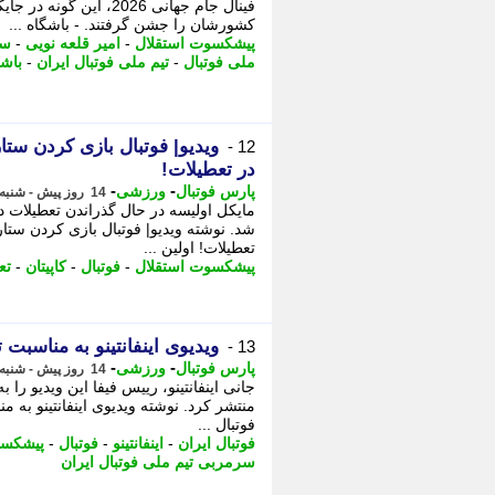
فینال جام جهانی 2026، ا
کشورشان را جشن گرفتند. - باشگاه ...
پیشکسوت استقلال
-
امیر قلعه نویی
-
سر
ملی فوتبال
-
تیم ملی فوتبال ایران
-
باشگ
ویدیو| فوتبال بازی کردن ستا
12 -
در تعطیلات!
-
-
پارس فوتبال
ورزشی
14 روز پیش - شنبه 3 مرداد 1405، 12:47
مایکل اولیسه در حال گذراندن تعطیلات در
شد. نوشته ویدیو| فوتبال بازی کردن ستا
تعطیلات! اولین ...
پیشکسوت استقلال
-
فوتبال
-
کاپیتان
-
تع
ویدیوی اینفانتینو به مناسبت 
13 -
-
-
پارس فوتبال
ورزشی
14 روز پیش - شنبه 3 مرداد 1405، 12:17
جانی اینفانتینو، رییس فیفا این ویدیو را 
منتشر کرد. نوشته ویدیوی اینفانتینو به م
فوتبال ...
فوتبال ایران
-
اینفانتینو
-
فوتبال
-
پیشکسو
سرمربی تیم ملی فوتبال ایران