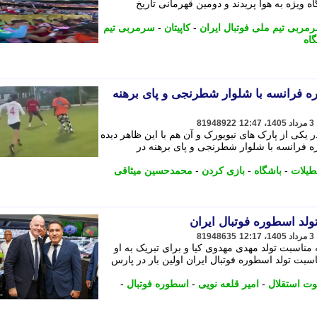
ین گونه در جایگاه ویژه به هوا پریدند و دومین قهرمانی تاریخ
مربی تیم ملی فوتبال ایران
-
کاپیتان
-
سرمربی تیم
اه
ره فرانسه با شلوار شطرنجی و پای برهنه
81948922
 یکی از پارک های نیویورک و آن هم با این ظاهر دیده
ره فرانسه با شلوار شطرنجی و پای برهنه در
طیلات
-
باشگاه
-
بازی کردن
-
محمدحسین میثاقی
تولد اسطوره فوتبال ایران
81948635
به مناسبت تولد مهدی مهدوی کیا و برای تبریک به او
ناسبت تولد اسطوره فوتبال ایران اولین بار در پارس
ت استقلال
-
امیر قلعه نویی
-
اسطوره فوتبال
-