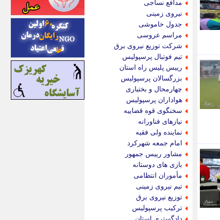
مدافع نساجی
اینتیتر
نیروی زمینی
ایونا نیوز
جدول خاموشی
بازتاب آنلاین
مراسم عروسی
باشگاه خبرنگاران
شرکت توزیع نیروی برق
باغستان نیوز
تیم فوتبال پرسپولیس
بامبوک
رییس پلیس راه استان
ببین و بخون
بزرگسالان پرسپولیس
بدینسان
چهارمحال و بختیاری
بنکر
هواداران پرسپولیس
بیت ران
سخنگوی قوه قضاییه
پارس فوتبال
نیازهای فناورانه
پارسینه
نماینده ولی فقیه
پارسینه پلاس
امام جمعه شهرکرد
پاز آنلاین
مشاور رییس جمهور
پاس گل
بازی های دوستانه
پانا
مأموران انتظامی
پرتو نیوز
تیم نیروی زمینی
پرسون
توزیع نیروی برق
پنجره نیوز
ترکیب پرسپولیس
پویامگ
دادگستری استان