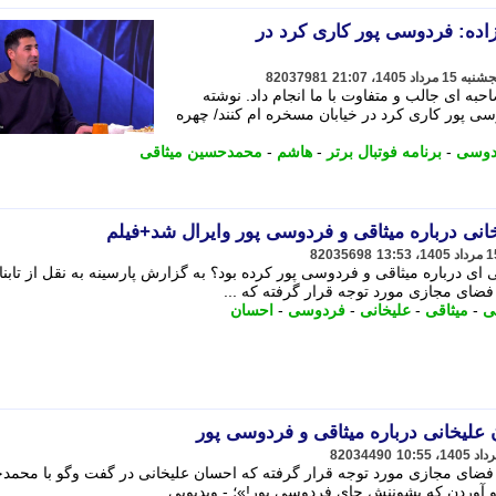
ده: فردوسی پور کاری کرد در
82037981
ال 6 سال قبل مصاحبه ای جالب و متفاوت با ما انجام داد. نوشته
 پور کاری کرد در خیابان مسخره ام کنند/ چهره
دوسی
-
برنامه فوتبال برتر
-
هاشم
-
محمدحسین میثاقی
نی درباره میثاقی و فردوسی پور وایرال شد+فیلم
82035698
ای درباره میثاقی و فردوسی پور کرده بود؟ به گزارش پارسینه به نقل از تابن
فضای مجازی مورد توجه قرار گرفته که ...
ی
-
میثاقی
-
علیخانی
-
فردوسی
-
احسان
علیخانی درباره میثاقی و فردوسی پور
82034490
 فضای مجازی مورد توجه قرار گرفته که احسان علیخانی در گفت وگو با محمد
و آوردن که بشوننش جای فردوسی پور!»؛ - ویدیویی ...