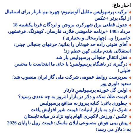
ار داغ:
رکیب پرسپولیس مقابل آلومینیوم/ چهره تیم تارتار برای استقبال
لیگ برتر +عکس
جدول قطعی برق شهرکرد، بروجن و لردگان فردا یکشنبه 18
مرداد 1405 +برنامه خاموشی فلارد، فارسان، کوهرنگ، فرخشهر،
میرزا و... (چهارمحال و بختیاری )
قای فنونی زاده حد خودتان را بدانید/ حرفهای جنجالی چینی:
قلالی شدم مایلی کهن خطم زد!
فل انتقال جنجالی پرسپولیس باز شد
رگیری در باشگاه پرسپولیس؛ یا جای ما اینجاست یا محسن
لی!
رپرست روابط عمومی شرکت ملی گاز ایران منصوب شد؛
د داوری پور
ولین گل خورده پرسپولیسِ تارتار
یمت طلا، سکه و دلار در بازار امروز به چه عددی رسید؟
طوری یاغی! کنایه پیروز به مدافع پرسپولیس
وک تازه به بازار لبنیات؛ قیمت شیر افزایش یافت
کس / ورزش لاکچری الهام پاوه نژاد در میانه تابستان
پیش بینی هوش مصنوعی ایلان ماسک: قیمت ریپل تا پایان 2026
!