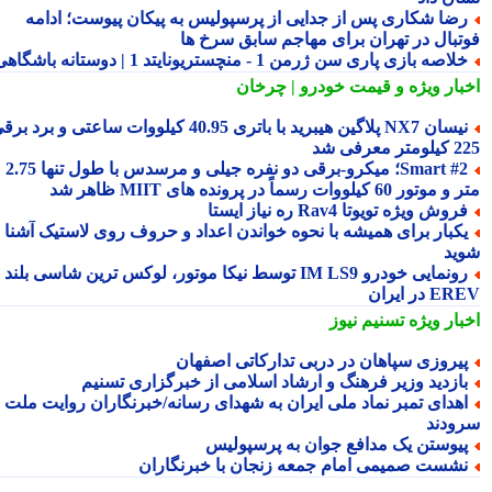
ضا شکاری پس از جدایی از پرسپولیس به پیکان پیوست؛ ادامه
تبال در تهران برای مهاجم سابق سرخ ها
لاصه بازی پاری سن ژرمن 1 - منچستریونایتد 1 | دوستانه باشگاهی
بار ویژه
و قیمت خودرو | چرخان
نیسان NX7 پلاگین هیبرید با باتری 40.95 کیلووات ساعتی و برد برقی
 معرفی شد
Smart #2؛ میکرو-برقی دو نفره جیلی و مرسدس با طول تنها 2.75
ور 60 کیلووات رسماً در پرونده های MIIT ظاهر شد
روش ویژه تویوتا Rav4 ره نیاز ایستا
کبار برای همیشه با نحوه خواندن اعداد و حروف روی لاستیک آشنا
ید
رونمایی خودرو IM LS9 توسط نیکا موتور، لوکس ترین شاسی بلند
 در ایران
بار ویژه
تسنیم نیوز
یروزی سپاهان در دربی تدارکاتی اصفهان
ازدید وزیر فرهنگ و ارشاد اسلامی از خبرگزاری تسنیم
هدای تمبر نماد ملی ایران به شهدای رسانه/خبرنگاران روایت ملت را
ودند
یوستن یک مدافع جوان به پرسپولیس
شست صمیمی امام جمعه زنجان با خبرنگاران