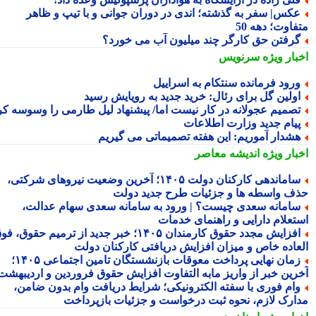
کس| سفر به گذشته؛ اندی در دوران جوانی و با تیپ و ظاهر
اوت؛ دهه 50
رفتن حق کارگر چند میلیون آب می خورد؟
بار ویژه
سرنویس
رود فرمانده سنتکام به اسراییل
ولین گل برای رئال: خرید جدید به رویایش رسید
صمیم عجولانه در کار نیست اما/ پیشنهاد لیل طارمی را وسوسه کرد
یام جدید وزارت اطلاعات
شدار آموریم: این هفته تصمیماتی می گیریم
بار ویژه
اندیشه معاصر
ساماندهی کارکنان دولت ۱۴۰۵؛ آخرین وضعیت نیروهای شرکتی،
ف واسطه ها و جزئیات طرح جدید دولت
امانه سعدی چیست؟ | ورود به سامانه سعدی سهام عدالت،
تعلام دارایی و راهنمای خدمات
افزایش مجدد حقوق کارمندان ۱۴۰۵؛ خبر جدید از ترمیم حقوق، فوق
عاده خاص و میزان افزایش دریافتی کارکنان دولت
زمان نهایی پرداخت معوقات بازنشستگان تامین اجتماعی ۱۴۰۵؛
رین خبر از واریز مابه التفاوت افزایش حقوق فروردین و اردیبهشت
ام فوری با سفته الکترونیکی؛ شرایط دریافت وام بدون ضامن،
ارک لازم، نحوه ثبت درخواست و جزئیات بازپرداخت