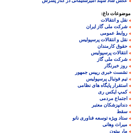
کس شاد سپند امیرسلیمانی در کنار پسرش
ضوعات داغ:
قل و انتقالات
رکت ملی گاز ایران
وابط عمومی
قل و انتقالات پرسپولیس
قوق کارمندان
نتقالات پرسپولیس
رکت ملی گاز
وز خبرنگار
شست خبری رییس جمهور
یم فوتبال پرسپولیس
ستقرار پایگاه های نظامی
مپ ایکس ری
جتماع مردمی
ندانپزشکان معتبر
قط
تاد ویژه توسعه فناوری نانو
یراث وهانی
ار پیتون