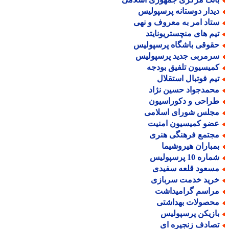
یدار دوستانه پرسپولیس
تاد امر به معروف و نهی
یم های منچستریونایتد
قوقی باشگاه پرسپولیس
رمربی جدید پرسپولیس
میسیون تلفیق بودجه
یم فوتبال استقلال
حمدجواد حسین نژاد
راحی و دکوراسیون
جلس شورای اسلامی
ضو کمیسیون امنیت
جتمع فرهنگی هنری
مباران هیروشیما
اره 10 پرسپولیس
سعود قلعه سفیدی
رید خدمت سربازی
راسم گرامیداشت
حصولات بهداشتی
ازیکن پرسپولیس
صادف زنجیره ای