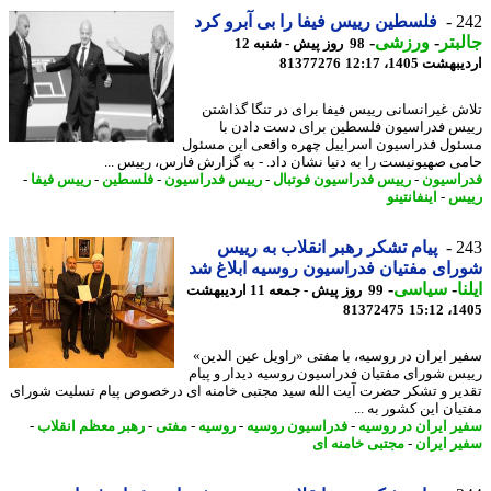
2
فلسطین رییس فیفا را بی آبرو کرد
بتر
-
ورزشی
-
98 روز پیش - شنبه 12
شت 1405، 12:17
81377276
ش غیرانسانی رییس فیفا برای در تنگا گذاشتن
س فدراسیون فلسطین برای دست دادن با
ول فدراسیون اسراییل چهره واقعی این مسئول
ی صهیونیست را به دنیا نشان داد. - به گزارش فارس، رییس ...
اسیون
-
رییس فدراسیون فوتبال
-
رییس فدراسیون
-
فلسطین
-
رییس فیفا
-
س
-
اینفانتینو
2
پیام تشکر رهبر انقلاب به رییس
ای مفتیان فدراسیون روسیه ابلاغ شد
ا
-
سیاسی
-
99 روز پیش - جمعه 11 اردیبهشت
81372475
1405
ر ایران در روسیه، با مفتی «راویل عین الدین»
س شورای مفتیان فدراسیون روسیه دیدار و پیام
یر و تشکر حضرت آیت الله سید مجتبی خامنه ای درخصوص پیام تسلیت شورای
ان این کشور به ...
ر ایران در روسیه
-
فدراسیون روسیه
-
روسیه
-
مفتی
-
رهبر معظم انقلاب
-
ر ایران
-
مجتبی خامنه ای