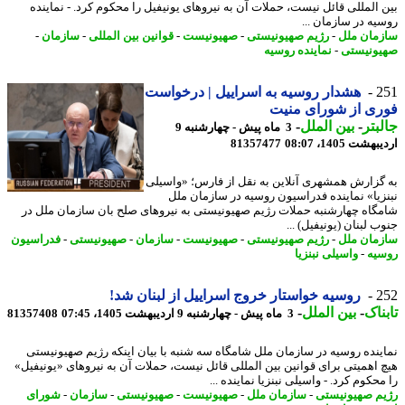
 المللی قائل نیست، حملات آن به نیروهای یونیفیل را محکوم کرد. - نماینده
یه در سازمان ...
مان ملل
-
رژیم صهیونیستی
-
صهیونیست
-
قوانین بین المللی
-
سازمان
-
ونیستی
-
نماینده روسیه
2
هشدار روسیه به اسراییل | درخواست
ی از شورای منیت
بتر
-
بین الملل
-
3 ماه پیش - چهارشنبه 9
شت 1405، 08:07
81357477
گزارش همشهری آنلاین به نقل از فارس؛ «واسیلی
زیا» نماینده فدراسیون روسیه در سازمان ملل
گاه چهارشنبه حملات رژیم صهیونیستی به نیروهای صلح بان سازمان ملل در
 لبنان (یونیفیل) ...
مان ملل
-
رژیم صهیونیستی
-
صهیونیست
-
سازمان
-
صهیونیستی
-
فدراسیون
یه
-
واسیلی نبنزیا
2
روسیه خواستار خروج اسراییل از لبنان شد!
ناک
-
بین الملل
-
3 ماه پیش - چهارشنبه 9 اردیبهشت 1405، 07:45
81357408
ینده روسیه در سازمان ملل شامگاه سه شنبه با بیان اینکه رژیم صهیونیستی
 اهمیتی برای قوانین بین المللی قائل نیست، حملات آن به نیروهای «یونیفیل»
حکوم کرد. - واسیلی نبنزیا نماینده ...
م صهیونیستی
-
سازمان ملل
-
صهیونیست
-
صهیونیستی
-
سازمان
-
شورای