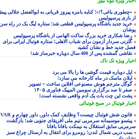
بار ویژه
ایونا نیوز
چطوری یاغی؟!»؛ کنایه بامزه پیروز قربانی به ابوالفضل جلالی پیش
 بازی پرسپولیس
رید جدید باشگاه پرسپولیس قطعی شد؛ ستاره لیگ یک در راه سرخ
شان
ضا شکاری خرید بزرگ ساکت الهامی از باشگاه پرسپولیس
لزنی سردار آزمون برای شباب الاهلی؛ ستاره فوتبال ایرانی برای
ل جدید خط و نشان کشید
قاشی گمشده پس از 400 سال دوباره خبرساز شد!
بار ویژه
تک ناک
پل دوباره قیمت گوشی ها را بالا می برد
یلان ماسک در ماه کارخانه می سازد!
وگل مترجم هوش مصنوعی آفلاین ساخت + تصویر
فر تا صد برگزاری سومین المپیک فناوری ۱۴۰۵
شت این چت بات یک آدم واقعی نشسته است!
بار فوتبال در صبح فوتبالی
انون شش فوتبال چیست؟ وظایف کمک داور، داور چهارم و VAR
یتسو موسیمانه سرمربی تیم ملی آفریقای جنوبی شد؛ بازگشت
مربی سابق استقلال به نیمکت بافانا بافانا
مب دربی شمال لندن؛ رومرو برای انتقال به آرسنال چراغ سبز
ان داد