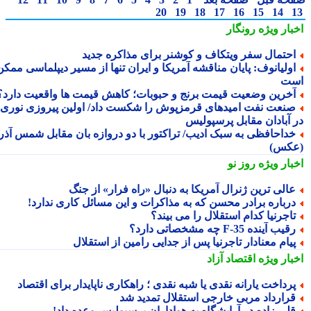
20
19
18
17
16
15
14
بار ویژه
رونگار
حتمال سفر ویتکاف و کوشنر برای مذاکره جدید
ولیانوف: پایان مناقشه آمریکا و ایران تنها از مسیر دیپلماسی ممکن
ت
خرین وضعیت قیمت برنج و حبوبات؛ کاهش قیمت ها واقعیت دارد؟
نعت نفت امیدهای قرمزپوش را شکست داد/ اولین پیروزی نوری
 آبادان مقابل پرسپولیس
داحافظی به سبک ادیب/ تراکتور با دو دروازه بان مقابل شمس آذر
کس)
بار ویژه
روز نو
الی ترین ژنرال آمریکا به دنبال «راه فرار» از جنگ
رباره برادر محسن که به مذاکرات و این مسائل کاری ندارد!
اجرنیا کدام استقلال را می بیند؟
قیب آینده F-35 چه مشخصاتی دارد؟
یام معنادار تاجرنیا پس از جدایی رامین از استقلال
بار ویژه
اقتصاد آزاد
رداخت یارانه نقدی یا شبه نقدی ؛ راهکاری ناپایدار برای اقتصاد
رارداد مربی خارجی استقلال تمدید شد
لی زاده در آرایشگاه به هواداران پرسپولیس وعده داد!