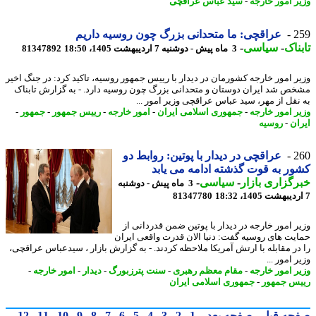
ر امور خارجه
-
سید عباس عراقچی
2
عراقچی: ما متحدانی بزرگ چون روسیه داریم
ناک
-
سیاسی
-
3 ماه پیش - دوشنبه 7 اردیبهشت 1405، 18:50
81347892
ر امور خارجه کشورمان در دیدار با رییس جمهور روسیه، تاکید کرد: در جنگ اخیر
ص شد ایران دوستان و متحدانی بزرگ چون روسیه دارد. - به گزارش تابناک
نقل از مهر، سید عباس عراقچی وزیر امور ...
ر امور خارجه
-
جمهوری اسلامی ایران
-
امور خارجه
-
رییس جمهور
-
جمهور
-
ان
-
روسیه
2
عراقچی در دیدار با پوتین: روابط دو
ر به قوت گذشته ادامه می یابد
گزاری بازار
-
سیاسی
-
3 ماه پیش - دوشنبه
81347780
ر امور خارجه در دیدار با پوتین ضمن قدردانی از
یت های روسیه گفت: دنیا الان قدرت واقعی ایران
در مقابله با ارتش آمریکا ملاحظه کردند. - به گزارش بازار ، سیدعباس عراقچی،
 امور ...
ر امور خارجه
-
مقام معظم رهبری
-
سنت پترزبورگ
-
دیدار
-
امور خارجه
-
س جمهور
-
جمهوری اسلامی ایران
حه قبل
صفحه بعد
1
2
3
4
5
6
7
8
9
10
11
12