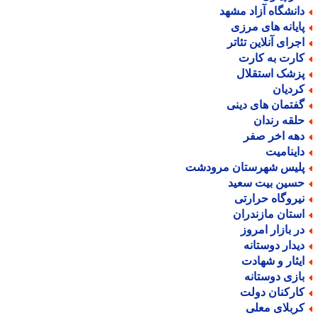
انشگاه آزاد مشهد
ایانه های مرزی
جرای آنلاین تئاتر
ارت به کارت
زشک استقلال
ردیان
فتمان های دینی
لقه رندان
هه اخر صفر
اینامیت
لیس شهرستان مرودشت
سین بیت سعید
یروگاه حرارتی
ستان مازندران
ر بازار امروز
یدار دوستانه
یثار و شهادت
ازی دوستانه
ارکنان دولت
ربلای معلی