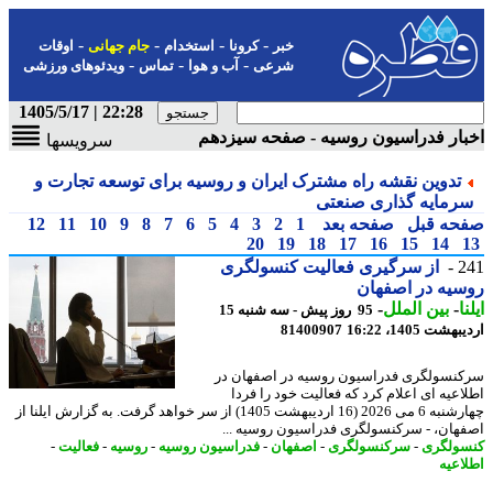
-
-
-
-
خبر
کرونا
استخدام
جام جهانی
اوقات
-
-
-
شرعی
آب و هوا
تماس
ویدئوهای ورزشی
22:28 | 1405/5/17
ار فدراسیون روسیه - صفحه سیزدهم
سرویسها
تدوین نقشه راه مشترک ایران و روسیه برای توسعه تجارت و
رمایه گذاری صنعتی
حه قبل
صفحه بعد
1
2
3
4
5
6
7
8
9
10
11
12
20
19
18
17
16
15
14
2
از سرگیری فعالیت کنسولگری
یه در اصفهان
ا
-
بین الملل
-
95 روز پیش - سه شنبه 15
شت 1405، 16:22
81400907
نسولگری فدراسیون روسیه در اصفهان در
اعیه ای اعلام کرد که فعالیت خود را فردا
چهارشنبه 6 می 2026 (16 اردیبهشت 1405) از سر خواهد گرفت. به گزارش ایلنا از
هان، - سرکنسولگری فدراسیون روسیه ...
ولگری
-
سرکنسولگری
-
اصفهان
-
فدراسیون روسیه
-
روسیه
-
فعالیت
-
اعیه