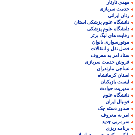
هدی تارتار
دمت سربازی
نان ایرانی
انشگاه علوم پزشکی استان
انشگاه علوم پزشکی
قابت های لیگ برتر
وتورسواری بانوان
صل نقل و انتقالات
تاد امر به معروف
روش خدمت سربازی
ساجی مازندران
ستان کرمانشاه
یست بازیکنان
دیریت حوادث
انشگاه علوم
وتبال ایران
دور دسته چک
مر به معروف
رمربی جدید
رنامه ریزی
انک مرکزی جمهوری اسلامی