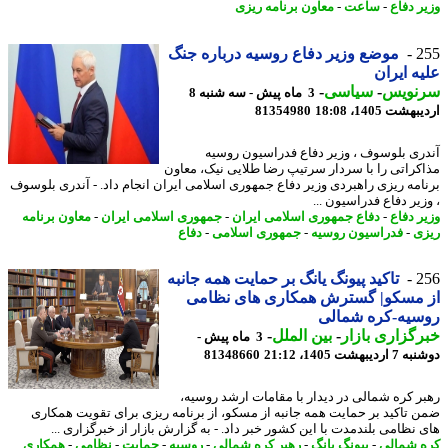
ر دفاع
-
ساعت
-
معاون برنامه ریزی
2
موضع وزیر دفاع روسیه درباره جنگ
ه ایران
نویس
-
سیاسی
-
3 ماه پیش - سه شنبه 8
شت 1405، 18:08
81354980
ری بلوسوف ، وزیر دفاع فدراسیون روسیه
کراتی را با سردار سرتیپ رضا طلایی نیک، معاون
امه ریزی راهبردی وزیر دفاع جمهوری اسلامی ایران انجام داد. - آندری بلوسوف
یر دفاع فدراسیون ...
ر دفاع
-
دفاع جمهوری اسلامی ایران
-
جمهوری اسلامی ایران
-
معاون برنامه
ی
-
فدراسیون روسیه
-
جمهوری اسلامی
-
دفاع
2
تاکید پیونگ یانگ بر حمایت همه جانبه
 مسکو| گسترش همکاری های نظامی
سیه-کره شمالی
گزاری بازار
-
بین الملل
-
3 ماه پیش -
یبهشت 1405، 21:12
81348660
ر کره شمالی در دیدار با مقامات ارشد روسیه،
 تاکید بر حمایت همه جانبه از مسکو، از برنامه ریزی برای تقویت همکاری
 نظامی بلندمدت با این کشور خبر داد. - به گزارش بازار از خبرگزاری ...
 شمالی
-
پیونگ یانگ
-
رهبر کره شمالی
-
روسیه
-
حمایت
-
نظامی
-
همکاری