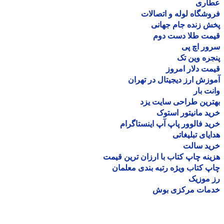
اری
شگاه لوله و اتصالات
 زنده جام جهانی
مت طلا دست دوم
ر اچ پی
ره وین تک
ت دلار امروز
زش ارز دیجیتال در تهران
ت بار
رین طراحی سایت یزد
د مانیتور استوک
د فالوور پاپ آپ اینستاگرام
یای تبلیغاتی
ید سالت
نه چاپ کتاب با ارزان ترین قیمت
 کتاب ویژه رتبه بندی معلمان
موزیک
مات مرکزی بوش