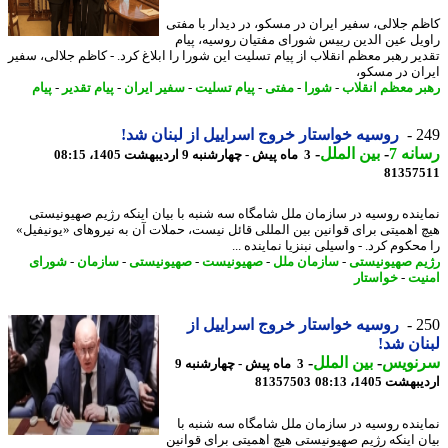
م جلالی، سفیر ایران در مسکو، در دیدار با مفتی
یل عین الدین رییس شورای مفتیان روسیه، پیام
یر رهبر معظم انقلاب از پیام تسلیت این شورا را ابلاغ کرد. - کاظم جلالی، سفیر
ان در مسکو،
ر معظم انقلاب
-
شورا
-
مفتی
-
پیام تسلیت
-
سفیر ایران
-
پیام تقدیر
-
پیام
2
روسیه خواستار خروج اسراییل از لبنان شد!
نه 7
-
بین الملل
-
3 ماه پیش - چهارشنبه 9 اردیبهشت 1405، 08:15
81357
ینده روسیه در سازمان ملل شامگاه سه شنبه با بیان اینکه رژیم صهیونیستی
 اهمیتی برای قوانین بین المللی قائل نیست، حملات آن به نیروهای «یونیفیل»
حکوم کرد. - واسیلی نبنزیا نماینده ...
م صهیونیستی
-
سازمان ملل
-
صهیونیست
-
صهیونیستی
-
سازمان
-
شورای
یت
-
خواستار
2
روسیه خواستار خروج اسراییل از
ان شد!
نویس
-
بین الملل
-
3 ماه پیش - چهارشنبه 9
شت 1405، 08:13
81357503
ینده روسیه در سازمان ملل شامگاه سه شنبه با
ن اینکه رژیم صهیونیستی هیچ اهمیتی برای قوانین