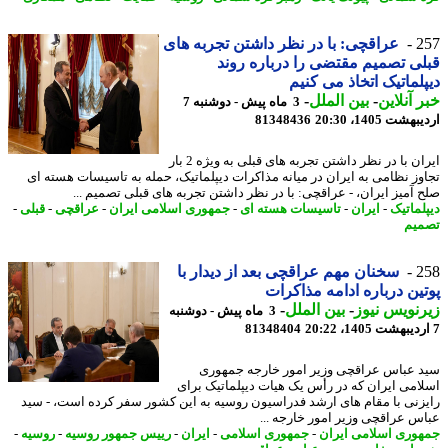
2
عراقچی: با در نظر داشتن تجربه های
ی تصمیم مقتضی را درباره روند
لماتیک اتخاذ می کنیم
 آنلاین
-
بین الملل
-
3 ماه پیش - دوشنبه 7
شت 1405، 20:30
81348436
ایران با در نظر داشتن تجربه های قبلی به ویژه 2 بار
وز نظامی به ایران در میانه مذاکرات دیپلماتیک، حمله به تاسیسات هسته ای
 آمیز ایران، - عراقچی: با در نظر داشتن تجربه های قبلی تصمیم ...
لماتیک
-
ایران
-
تاسیسات هسته ای
-
جمهوری اسلامی ایران
-
عراقچی
-
قبلی
-
یم
2
سخنان مهم عراقچی بعد از دیدار با
ین درباره ادامه مذاکرات
نویس نیوز
-
بین الملل
-
3 ماه پیش - دوشنبه
81348404
 عباس عراقچی وزیر امور خارجه جمهوری
امی ایران که در رأس یک هیات دیپلماتیک برای
زنی با مقام های ارشد فدراسیون روسیه به این کشور سفر کرده است، - سید
س عراقچی وزیر امور خارجه ...
وری اسلامی ایران
-
جمهوری اسلامی
-
ایران
-
رییس جمهور روسیه
-
روسیه
-