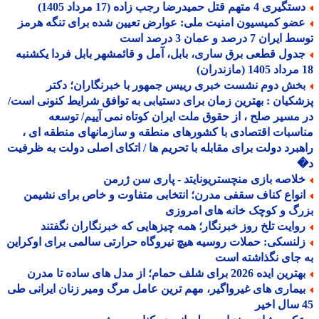
یری 4 متهم قتل حمیدرضا رجب زاده (17 مرداد 1405)
ضو کمیسیون امنیت ملی: عوارض تعیین شده برای تنگه هرمز
ران 7 درصد و عمان 3 درصد است
دول قطعی برق ساری، بابل، آمل و قائمشهر بابل فردا یکشنبه
خش دوم نشست خبری رییس جمهور با خبرنگاران؛ دکتر
کیان : بهترین زمان برای دستیابی به توافق شرایط کنونی است/
مسیر صلح ، از حقوق ملت ایران کوتاه نمی آییم/ توسعه
سبات اقتصادی با کشورهای منطقه و سازمانهای منطقه ای ،
برد دولت برای مقابله با تحریم ها / اتکای اصلی دولت به ظرفیت
لاصه بازی منچستریونایتد - پاری سن ژرمن
نواع کناف سقفی مدرن؛ انتخابی متفاوت و خاص برای نشیمن
گ و کوچک خانه های امروزی
وایت تلخ روز خبرنگار؛ همه چیزهایی که خبرنگاران نگفتند
لنسکی: حملات روسیه هیچ نیروگاه حرارتی سالمی برای اوکراین
جای نگذاشته است
ین ایده 2026 برای شلف حمام؛ از مدل های ساده تا مدرن
یماری های غیرواگیر، مهم ترین عامل مرگ ومیر زنان ایرانی طی