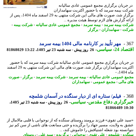
جریان برگزاری مجمع عمومی عادی سالیانه
ت بیمه سرمد که با حضور اکثریت سهامداران
برگزار شد، صورت های مالی این شرکت منتهی به 29 اسفند ماه 1404، پس از
ئه گزارش های لازم توسط هیئت مدیره ...
ت بیمه سرمد
-
بیمه سرمد
-
مجمع عمومی عادی سالیانه
-
شرکت بیمه
-
کت
-
سهامداران
-
برگزار
3
مهر تأیید بر کارنامه مالی 1404 بیمه سرمد
اد 24
-
سیاسی
-
26 روز پیش - سه شنبه 23 تیر 1405، 13:22
81868029
جریان برگزاری مجمع عمومی عادی سالیانه شرکت بیمه سرمد که با حضور
اکثریت سهامداران برگزار شد، صورت های مالی این شرکت منتهی به 29 اسفند
 -
ع عمومی عادی سالیانه
-
بیمه سرمد
-
شرکت بیمه سرمد
-
برگزار
-
صورت
 مالی
-
مجمع عمومی
-
سهامداران
3
فیلم/ ستاره ای از دیار سنگده در آسمان شلمچه
رگزاری دفاع مقدس
-
سیاسی
-
26 روز پیش - سه شنبه 23 تیر 1405،
81866489
10
د علی تقوی» فرزند برومند روستای سنگده که از نوجوانی با قلبی مالامال از
 به ولایت، مسیر جهاد را برگزیده و حتی ممانعت های ناشی از سن کم نیز
انسته بود شعله اشتیاقش را خاموش کند، ...
ده
-
شلمچه
-
علی تقوی
-
نوجوانی
-
برگزیده
-
سید علی
-
روستای