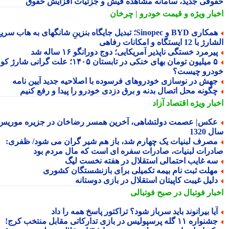
وقی جدید، سامانه مشاهده فیش و جزئیات افزایش حقوق
بار ویژه
و قیمت خودرو | چرخان
همکاری BYD و Sinopec؛ تبدیل جایگاه بنزینِ شانگهای به هاب سریع
ا 12 ایستگاه و امکانات رفاهی
یرمرد خستگی ناپذیر آمریکایی؛ دوج دورانگو ۱۶ ساله شد
۵ میلیون تومان بهای خنکی در تابستان ۱۴۰۵؛ علت گرانی شارژ کولر
درو چیست؟
هش در نوسازی خودروهای فرسوده با اصلاحیه جدید آیین نامه
گونه محل اتصال بدنه و برق دزدی خودرو را پیدا و رفع کنیم
بار ویژه
اقتصاد آزاد
کس| عصمت دولتشاهی، آخرین همسر رضاخان در جزیره موریس؛
1320
صرف لبنیات یک چهارم شد، باز هم شیر گران می شود/ ظفری:
درات لبنیات، صادرات سفره ای است که مال مردم بود
ه غایب احتمالی استقلال در هفته نخست لیگ
هلت ثبت نام بیمه تکمیلی برای بازنشستگان کشوری
لیل غیبت کاپیتان استقلال در بازی دوستانه
بار فوتبال در صبح فوتبالی
یا بیرانوند باید سرباز شود؟ تراکتور پاسخ همه را داد
نواره ۱۱ گله پرسپولیس در بازی تدارکاتی مقابل منتخب کرج!