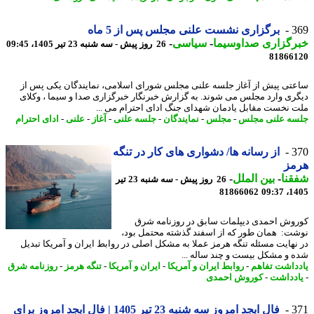
3
برگزاری نشست علنی مجلس پس از 5 ماه
رگزاری صداوسیما
-
سیاسی
-
26 روز پیش - سه شنبه 23 تیر 1405، 09:45
81866
تی پیش از آغاز جلسه علنی مجلس شورای اسلامی، نمایندگان یکی پس از
ری وارد مجلس می شوند. به گزارش خبرنگار خبرگزاری صدا و سیما ، وکلای
 نخست مقابل یادمان شهدای جنگ ادای احترام می ...
ه علنی مجلس
-
مجلس
-
نمایندگان
-
جلسه علنی
-
آغاز
-
علنی
-
ادای احترام
3
از رسانه ها/ دشواری های کار در تنگه
مز
نا
-
بین الملل
-
26 روز پیش - سه شنبه 23 تیر
81866062
1405
وش احمدی دیپلمات سابق در روزنامه شرق
ت: همان طور که از اسفند گذشته محتمل بود،
نهایت مسئله تنگه هرمز عملا به مشکل اصلی در روابط ایران و آمریکا تبدیل
 و مشکل بیست و چند ساله ...
داشت تفاهم
-
روابط ایران و آمریکا
-
ایران و آمریکا
-
تنگه هرمز
-
روزنامه شرق
دداشت
-
کوروش احمدی
3
فال ابجد امروز سه شنبه 23 تیر 1405 | فال ابجد امروز برای