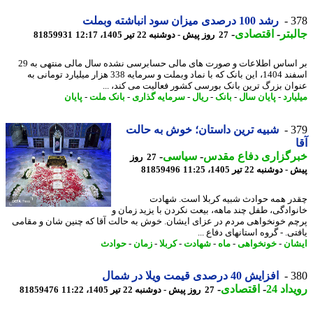
3
رشد 100 درصدی میزان سود انباشته وبملت
بتر
-
اقتصادی
-
27 روز پیش - دوشنبه 22 تیر 1405، 12:17
81859931
بر اساس اطلاعات و صورت های مالی حسابرسی نشده سال مالی منتهی به 29
اسفند 1404، این بانک که با نماد وبملت و سرمایه 338 هزار میلیارد تومانی به
ان بزرگ ترین بانک بورسی کشور فعالیت می کند، ...
ارد
-
پایان سال
-
بانک
-
ریال
-
سرمایه گذاری
-
بانک ملت
-
پایان
3
شبیه ترین داستان؛ خوش به حالت
رگزاری دفاع مقدس
-
سیاسی
-
27 روز
وشنبه 22 تیر 1405، 11:25
81859496
ر همه حوادث شبیه کربلا است. شهادت
وادگی، طفل چند ماهه، بیعت نکردن با یزید زمان و
م خونخواهی مردم در عزای ایشان. خوش به حالت آقا که چنین شان و مقامی
ی. - گروه استانهای دفاع ...
ان
-
خونخواهی
-
ماه
-
شهادت
-
کربلا
-
زمان
-
حوادث
3
افزایش 40 درصدی قیمت ویلا در شمال
اد 24
-
اقتصادی
-
27 روز پیش - دوشنبه 22 تیر 1405، 11:22
81859476