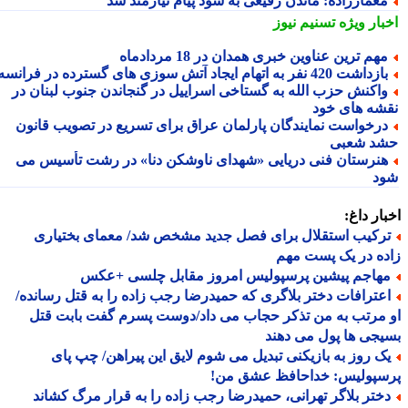
عمارزاده: ماندن رفیعی به سود پیام نیازمند شد
بار ویژه
تسنیم نیوز
هم ترین عناوین خبری همدان در 18 مردادماه
زداشت 420 نفر به اتهام ایجاد آتش سوزی های گسترده در فرانسه
اکنش حزب الله به گستاخی اسراییل در گنجاندن جنوب لبنان در
شه های خود
رخواست نمایندگان پارلمان عراق برای تسریع در تصویب قانون
د شعبی
نرستان فنی دریایی «شهدای ناوشکن دنا» در رشت تأسیس می
د
ار داغ:
رکیب استقلال برای فصل جدید مشخص شد/ معمای بختیاری
ه در یک پست مهم
هاجم پیشین پرسپولیس امروز مقابل چلسی +عکس
عترافات دختر بلاگری که حمیدرضا رجب زاده را به قتل رسانده/
مرتب به من تذکر حجاب می داد/دوست پسرم گفت بابت قتل
جی ها پول می دهند
ک روز به بازیکنی تبدیل می شوم لایق این پیراهن/ چپ پای
سپولیس: خداحافظ عشق من!
ختر بلاگر تهرانی، حمیدرضا رجب زاده را به قرار مرگ کشاند