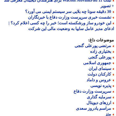
تبلت Wacom MovinkPad 11 برای هنرمندان دیجیتال معرفی شد
صویر
ه بلایی سر سیستم ایمنی می آورد؟
شست خبری سرپرست وزارت دفاع با خبرنگاران
ین خودرو ساز ورشکسته است؛ خبر را چه کسی اعلام کرد؟ |
ای مدیر عامل سایپا به وضعیت مالی این شرکت
ضوعات داغ:
رتضی پورعلی گنجی
ختیاری زاده
ورعلی گنجی
مهوری اسلامی
ینمای ایران
ارکنان دولت
روس و داماد
ذیره نویسی
رپرست وزارت دفاع
رمایه گذاری
رزهای دیویتال
راسم یادروز سعدی
تز