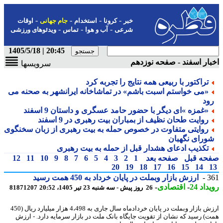
-
-
-
-
خبر
کرونا
استخدام
جام جهانی
اوقات
-
-
-
شرعی
آب و هوا
تماس
ویدئوهای ورزشی
20:45 | 1405/5/18
ار اسفند - صفحه نوزدهم
سرویسها
تراکتور با ربیعی همه نتایج را تجربه کرد
«می خواستم اسبت باشم» در تماشاخانه ایرانشهر به صحنه می
ود
«غمزه »ای دیگر با حضور حامد عسگری و داستان 9 اسفند
روایت طحان نظیف از بمباران بیت رهبری در 9 اسفند
روایتی متفاوت در خصوص حمله به بیت رهبری از زبان سخنگوی
ورای نگهبان
تکذیب ادعای هشدار قبل از حمله به بیت رهبری
حه قبل
صفحه بعد
1
2
3
4
5
6
7
8
9
10
11
12
20
19
18
17
16
15
14
3
ارزش بازار وبملت در پایان خرداد به 450 همت رسید
اد 24
-
اقتصادی
-
26 روز پیش - سه شنبه 23 تیر 1405، 20:52
81871207
ارزش بازار وبملت در پایان خردادماه سال جاری به 4،498 هزار میلیارد ریال (450
) رسید که نشان از تقویت جایگاه بانک ملت در بازار سرمایه دارد. - ارزش