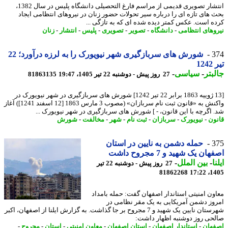
انتشار تصویری قدیمی از مراسم فارغ التحصیلی دانشگاه پلیس در سال 1382،
 های تازه ای را درباره سیر تحولات حضور زنان در نیروهای انتظامی ایجاد
ه است. عکس کمتر دیده شده ای که به تازگی ...
وهای انتظامی
-
دانشگاه
-
تصویر
-
تصویری
-
پلیس
-
انتشار
-
زنان
3
شورش های سربازگیری شهر نیویورک را به لرزه درآورد؛ 22
12
بتر
-
سیاسی
-
27 روز پیش - دوشنبه 22 تیر 1405، 19:47
81863135
[13 ژوییه 1863 برابر 22 تیر 1242] شورش های سربازگیری در شهر نیویورک در
واکنش به «قانون ثبت نام سربازان» (مصوب 3 مارس 1863 [12 اسفند 1241]) آغاز
 اگرچه با این قانون، - ] شورش های سربازگیری در شهر نیویورک ...
ون
-
نیویورک
-
سربازان
-
ثبت نام
-
شهر
-
مخالفت
-
شورش
3
حمله دشمن به نایین در استان
ان یک شهید و 7 مجروح داشت
ا
-
بین الملل
-
27 روز پیش - دوشنبه 22 تیر
81862268
1405
ون امنیتی استاندار اصفهان گفت: حمله بامداد
وز دشمن آمریکایی به یک مقر نظامی در
شهرستان نایین یک شهید و 7 مجروح بر جا گذاشت. به گزارش ایلنا از اصفهان، اکبر
حی روز دوشنبه اظهار داشت:
هان
-
استاندار اصفهان
-
استان اصفهان
-
معاون امنیتی
-
استان
-
مجروح
-