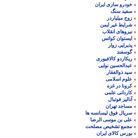
ودرو سازی ایران
فید سنگ
وج میلیاردر
رایط غیر ایمن
یروهای انقلاب
یستوان کواتس
ذیرایی زوار
وسفند
یکاردو کالافیوری
بدالحسین نوایی
ید ذوالفقار
لوم اسلامی
رونا در غزه
اردانی علمی
نالیز فوتبال
ساجد تهران
ریال فوق لیسانسه ها
لی بن موسی الرضا
جمع تشخیص مصلحت
ورس کالای ایران