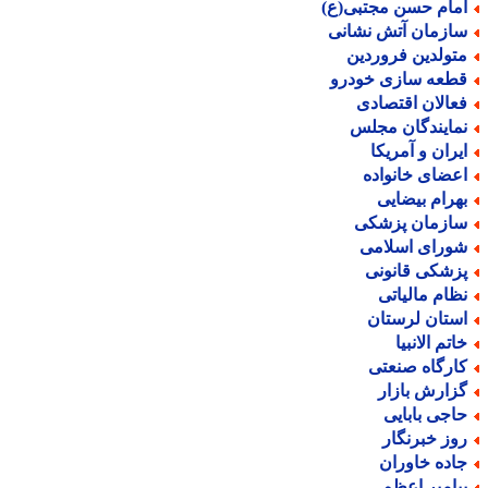
مام حسن مجتبی(ع)
ازمان آتش نشانی
تولدین فروردین
طعه سازی خودرو
عالان اقتصادی
مایندگان مجلس
یران و آمریکا
عضای خانواده
هرام بیضایی
ازمان پزشکی
ورای اسلامی
زشکی قانونی
ظام مالیاتی
ستان لرستان
اتم الانبیا
ارگاه صنعتی
زارش بازار
اجی بابایی
وز خبرنگار
اده خاوران
یامبر اعظم