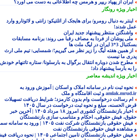
یران از پهپاد ریپر و هرمس چه اطلاعاتی به دست می آورد؟
بار ویژه
رونگار
ینتر به دنبال رومرو/ برای هایجک از اتلتیکو: زانتی و لائوتارو وارد
ل شدند!
اشنگتن منتظر پیشنهاد جدید ایران
لی پوشان از فردا به مصاف رقبا می روند: برنامه مسابقات
 3*3 ایران در لیگ ملت ها
ز همین هفته لیگ را زیر نظر می گیریم؛/ شمسایی: تیم ملی ارث
ری ما نیست
طرح شدن دوباره انتقال برگوال به بارسلونا/ ستاره تاتنهام خودش
به بارسا پیشنهاد داد!
بار ویژه
اندیشه معاصر
حوه ثبت نام در سامانه املاک و اسکان | آموزش ورود به
amlak.mr و ثبت اقامتگاه و ملک
م رسالت درخواست وام بدون کارمزد؛ شرایط دریافت تسهیلات
ض الحسنه، مبلغ و نحوه ثبت درخواست در سال ۱۴۰۵
اخبار بازنشستگان کشوری امروز ۱۸ مرداد ۱۴۰۵ | آخرین خبر
وق، فیش حقوقی، احکام و متناسب سازی بازنشستگان
فیش حقوقی بازنشستگان شرکت نفت ۱۴۰۵ | ورود به سامانه سما
مشاهده فیش حقوقی بازنشستگان نفت
فیش حقوقی بازنشستگان تامین اجتماعی ۱۴۰۵ | نحوه دریافت فیش