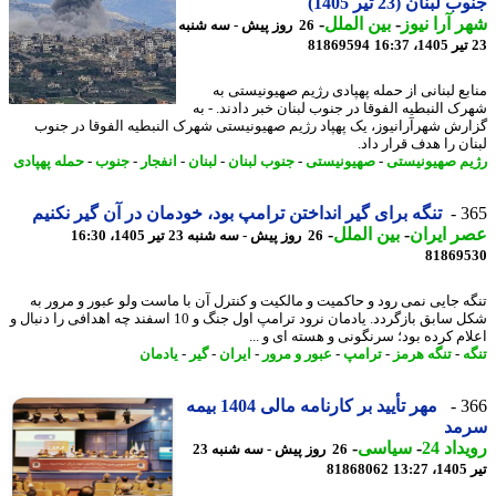
لبنان (23 تیر 1405)
 آرا نیوز
-
بین الملل
-
26 روز پیش - سه شنبه
81869594
بع لبنانی از حمله پهپادی رژیم صهیونیستی به
ک النبطیه الفوقا در جنوب لبنان خبر دادند. - به
رش شهرآرانیوز، یک پهپاد رژیم صهیونیستی شهرک النبطیه الفوقا در جنوب
ن را هدف قرار داد.
م صهیونیستی
-
صهیونیستی
-
جنوب لبنان
-
لبنان
-
انفجار
-
جنوب
-
حمله پهپادی
3
تنگه برای گیر انداختن ترامپ بود، خودمان در آن گیر نکنیم
 ایران
-
بین الملل
-
26 روز پیش - سه شنبه 23 تیر 1405، 16:30
81869
ه جایی نمی رود و حاکمیت و مالکیت و کنترل آن با ماست ولو عبور و مرور به
شکل سابق بازگردد. یادمان نرود ترامپ اول جنگ و 10 اسفند چه اهدافی را دنبال و
ام کرده بود؛ سرنگونی و هسته ای و ...
ه
-
تنگه هرمز
-
ترامپ
-
عبور و مرور
-
ایران
-
گیر
-
یادمان
3
مهر تأیید بر کارنامه مالی 1404 بیمه
مد
اد 24
-
سیاسی
-
26 روز پیش - سه شنبه 23
1
81868062