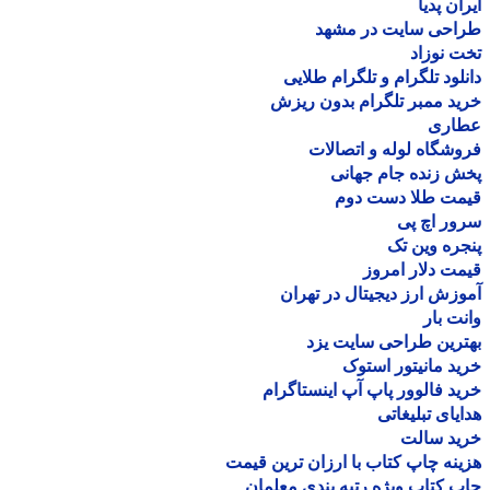
ان پدیا
احی سایت در مشهد
 نوزاد
لود تلگرام و تلگرام طلایی
د ممبر تلگرام بدون ریزش
اری
شگاه لوله و اتصالات
 زنده جام جهانی
مت طلا دست دوم
ر اچ پی
ره وین تک
ت دلار امروز
زش ارز دیجیتال در تهران
ت بار
رین طراحی سایت یزد
د مانیتور استوک
د فالوور پاپ آپ اینستاگرام
یای تبلیغاتی
ید سالت
نه چاپ کتاب با ارزان ترین قیمت
 کتاب ویژه رتبه بندی معلمان