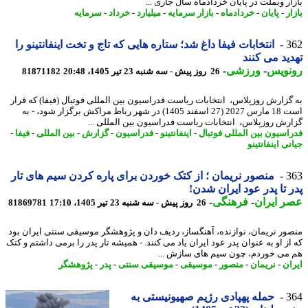
ار وبملت در پایان خردادماه سال جاری ...
ر
-
پایان
-
خردادماه
-
بازار سرمایه
-
میلیارد
-
خرداد
-
سرمایه
3
انتخابات فیفا داغ شد؛ ستاره هایی که تاج و تخت اینفانتینو را
ید می کنند
نویس
-
ورزشی
-
26 روز پیش - سه شنبه 23 تیر 1405، 20:48
81871182
گزارش روزپلاس، انتخابات ریاست فدراسیون بین المللی فوتبال (فیفا) که قرار
است 18 مارس 2027 (27 اسفند 1405) در شهر رباط مراکش برگزار شود، - به
رش روزپلاس، انتخابات ریاست فدراسیون بین المللی ...
اسیون بین المللی فوتبال
-
اینفانتینو
-
فدراسیون
-
گزارش
-
بین المللی
-
فیفا
-
ی اینفانتینو
3
منصور نریمان ؛ از کتک خوردن برای پاره کردن سیم های تار
 تا پدر عود ایران شدن!
 ایران
-
فرهنگی
-
26 روز پیش - سه شنبه 23 تیر 1405، 17:10
81869781
ور نریمان، نوازنده، آهنگساز، ردیف دان و پژوهشگر موسیقی سنتی ایران بود
از او به عنوان پدر عود ایران یاد می کنند. - همیشه تار پدر را برمی داشتم و کتک
می خوردم، چون سیم های سازش ...
ان
-
نریمان
-
منصور
-
موسیقی
-
موسیقی سنتی
-
پدر
-
پژوهشگر
3
حمله پهپادی رژیم صهیونیستی به