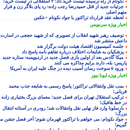
کونام از راه نرسیده لیست خرید داد؛ ۳ استقلالی در لیست خرید!
زئیات جدید از قتل حمیدرضا رجب زاده: رد پای بلاگر زن و فرار
هم اصلی
حظه عقد قرارداد تراکتور با جواد نکونام +عکس
بار ویژه
سرنویس
وصیف رهبر شهید انقلاب از تصویری که از شهید حججی در اسارت
عش منتشر شد
لسه کمیسیون اقتصاد هیئت دولت برگزار شد
زشکیان به شایعات اختلاف درباره تفاهم نامه پاسخ داد
یکا گادس بعد از اولین بازی فصل جدید در اردیویسه/ ستاره جدید
ریس: بله، دارند برایم مذاکره می کنند
 6 سوخت رسان آسیب دیده در جنگ علیه ایران به آمریکا
بار ویژه
ایونا نیوز
مب نقل وانتقالاتی تراکتور؛ پاسخ رسمی به شایعه جذب محمد
بانی!
رکیب استقلال تهران برای فصل جدید؛ معمای بزرگ بختیاری زاده
 خط هافبک!
ارسلونا وارد فاز نهایی نقل وانتقالات شد؛ رودری در آستانه انتقال
رگ!
واد نکونام: می خواهم با تراکتور قهرمان شوم؛ آخر فصل جشن می
ریم!