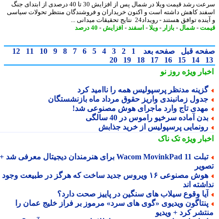
سرعت رشد قیمت ویلا در شمال پس از افزایش 30 تا 40 درصدی از ابتدای جنگ
ند کاهش داشته است و اکنون خریداران و فروشندگان منتظر تحولات سیاسی
ه توافق هستند - رویداد24 نتایج تحقیقات میدانی ...
ت
-
شمال
-
بازار
-
ویلا
-
اسفند
-
افزایش
-
40 درصد
حه قبل
صفحه بعد
1
2
3
4
5
6
7
8
9
10
11
12
20
19
18
17
16
15
14
بار ویژه
روز نو
زینه مدنظر پرسپولیس همه را ناامید کرد
دول زمانبندی واریز حقوق مرداد ماه بازنشستگان
هدی تاج وارد ماجرای هوش مصنوعی شد!
دن آماده سرخیو راموس در 40 سالگی
ونمایی پرسپولیس از خرید جذابش
بار ویژه
تک ناک
تبلت Wacom MovinkPad 11 برای هنرمندان دیجیتال معرفی شد +
ویر
هوش مصنوعی ۱۶ ویروس جدید ساخت که هرگز در طبیعت وجود
شته اند
یا وقوع سیلاب های سنگین در پاییز صحت دارد؟
نتاگون ویدیوی «گوی های سرد» مرموز بر فراز خلیج عمان را
تشر کرد + ویدیو