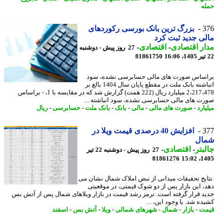
ه
3
بزرگ ترین بانک بورسی رکوردهای
ی جدید ثبت کرد
ر اقتصادی
-
اقتصادی
-
27 روز پیش - دوشنبه
81861750
ساس صورت های مالی حسابرسی نشده، سود
انباشته بانک ملت در مقطع پایان سال 1404 بالغ بر
2،217،478 میلیارد ریال (222 همت) گزارش شد که در مقایسه با 1، - براساس
ت های مالی حسابرسی نشده، سود انباشته ...
ارد
-
صورت های مالی
-
مالی
-
بانک
-
بانک ملت
-
حسابرسی
-
ریال
3
افزایش 40 درصدی قیمت ویلا در
ال
بتر
-
اقتصادی
-
27 روز پیش - دوشنبه 22 تیر
81861276
1405
یج تحقیقات میدانی از نبض املاک شمال نشان می
، این بازار پس از دو شوک قیمتی، در موقعیتی
د قرار گرفته است. ترمز رشد قیمت در بازار ویلاهای شمال پس از آتش بس
ه شد. با وجود این، ...
ت
-
بازار
-
شمال
-
شهرهای شمالی
-
ویلا
-
آتش بس
-
اسفند