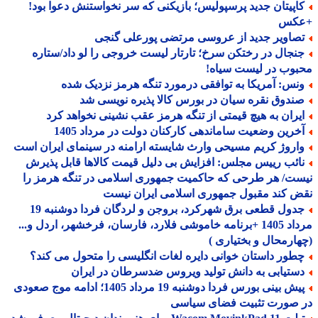
اپیتان جدید پرسپولیس؛ بازیکنی که سر نخواستنش دعوا بود!
کس
صاویر جدید از عروسی مرتضی پورعلی گنجی
نجال در رختکن سرخ؛ تارتار لیست خروجی را لو داد/ستاره
وب در لیست سیاه!
نس: آمریکا به توافقی درمورد تنگه هرمز نزدیک شده
ندوق نقره سیان در بورس کالا پذیره نویسی شد
یران به هیچ قیمتی از تنگه هرمز عقب نشینی نخواهد کرد
خرین وضعیت ساماندهی کارکنان دولت در مرداد 1405
اروژ کریم مسیحی وارث شایسته ارامنه در سینمای ایران است
ائب رییس مجلس: افزایش بی دلیل قیمت کالاها قابل پذیرش
ت/ هر طرحی که حاکمیت جمهوری اسلامی در تنگه هرمز را
 کند مقبول جمهوری اسلامی ایران نیست
جدول قطعی برق شهرکرد، بروجن و لردگان فردا دوشنبه 19
مرداد 1405 +برنامه خاموشی فلارد، فارسان، فرخشهر، اردل و...
ارمحال و بختیاری )
طور داستان خوانی دایره لغات انگلیسی را متحول می کند؟
ستیابی به دانش تولید ویروس ضدسرطان در ایران
پیش بینی بورس فردا دوشنبه 19 مرداد 1405؛ ادامه موج صعودی
 صورت تثبیت فضای سیاسی