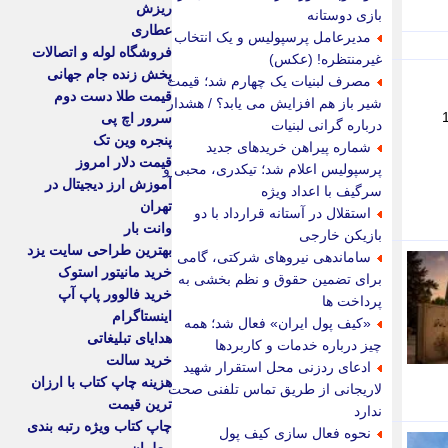
ریزش
بازی دوستانه
عطاری
مدیرعامل پرسپولیس و یک انتخاب
فروشگاه لوله و اتصالات
غیرمنتظره! (عکس)
پخش زنده جام جهانی
مصرف لبنیات یک چهارم شد؛ قیمت
قیمت طلا دست دوم
شیر باز هم افزایش می یابد؟ / هشدار
وز شنبه 2 اسفند 1404
سرور اچ پی
درباره گرانی لبنیات
پنجره وین تک
شماره پیراهن خریدهای جدید
قیمت دلار امروز
پرسپولیس اعلام شد؛ تیکدری، محبی و
آموزش ارز دیجیتال در
سرگیف با اعداد ویژه
تهران
استقلال در آستانه قرارداد با دو
وانت بار
بازیکن خارجی
بهترین طراحی سایت یزد
ساماندهی نیروهای شرکتی، گامی
خرید مانیتور استوک
برای تضمین حقوق و نظم بخشی به
خرید فالوور پاپ آپ
پرداخت ها
اینستاگرام
«کیف پول ایران» فعال شد؛ همه
هدایای تبلیغاتی
چیز درباره خدمات و کاربردها
خرید سالت
ادعای ردزنی محل استقرار شهید
هزینه چاپ کتاب با ارزان
لاریجانی از طریق تماس تلفنی صحت
ترین قیمت
ندارد
چاپ کتاب ویژه رتبه بندی
نحوه فعال سازی کیف پول