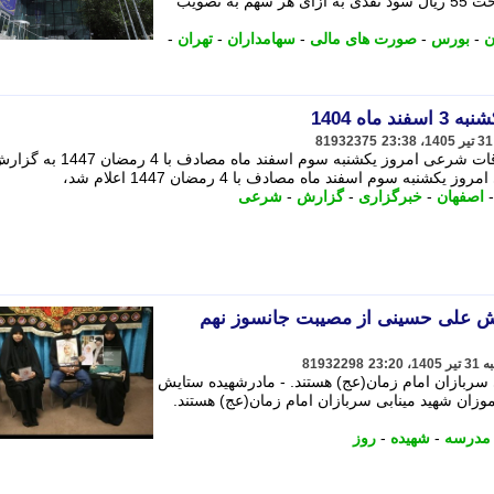
موافقت سهامداران شرکت بورس، پرداخت 55 ریال سود نقدی به ازای هر سهم به تصویب
ن
-
بورس
-
صورت های مالی
-
سهامداران
-
تهران
-
اه 1404
81932375
به گزارش خبرگزاری برنا از اصفهان، اوقات شرعی امروز یکشنبه سوم اسفند ماه مصادف با 4 رمضان 7
ه سوم اسفند ماه مصادف با 4 رمضان 1447 اعلام شد،
اصفهان
-
خبرگزاری
-
گزارش
-
شرعی
یش علی حسینی از مصیبت جانسوز نهم
81932298
سربازان امام زمان(عج) هستند. - مادرشهیده ستایش
ان شهید مینابی سربازان امام زمان(عج) هستند.
مدرسه
-
شهیده
-
روز