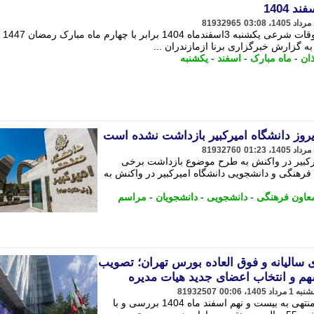
81932965
به گزارش خب
به گزارش خبرگزاری برنا ازمازندران ...
ذان
-
ماه مبارک
-
اسفند
-
یکشنبه
روز دانشگاه امیرکبیر بازداشت نشده است
81932760
رکبیر در واکنش به طرح موضوع بازداشت برخی
فرهنگی و دانشجویی دانشگاه امیرکبیر در واکنش به
عاون فرهنگی
-
دانشجویی
-
دانشجویان
-
مراسم
سالیانه و فوق العاده بورس تهران؛ تصویب
81932507
در مجمع بورس تهران صورت های مالی منتهی به بیست و نهم اسفند ماه 1404 بررسی و با