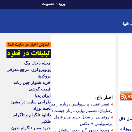
-
ورود
عضویت
تانها
مجله باحال مگ
یوتوبروکرز: مرجع معرفی
بروکرها
خرید شلوار جین زنانه
قیمت گوشی
ایران پدیا
اخبار داغ:
طراحی سایت در مشهد
تغییر عقیده پرسپولیس درباره رامین
تخت نوزاد
رضاییان؛ تصمیم نهایی تارتار چیست؟
دانلود تلگرام و تلگرام
رونمایی از شغل جدید مدیرعامل
ه ها | تعبیر کامل فال
طلایی
پرسپولیس + عکس
خرید ممبر تلگرام بدون
ه ماه ها | فال روزانه
ویدیو| حضور گلر جدید استقلال در