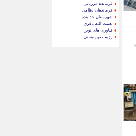
جام جم
فرمانده مرزبانی
جدید پرس
فرماندهان نظامی
جماران
شهرستان خدابنده
جوان ایرانی
نعمت الله باقری
جهان مانا
فناوری های نوین
جهان نگر
رژیم صهیونیستی
جهان نیوز
144 به گزارش
چطور
چمپیونات
چمدون
چه خبر
حادثه 24
حرف تو
حوادث پلاس
حوزه نیوز
خبر آنلاین
خبر جنوب
خبر سیاسی
خبر گردون
خبر ورزشی
خبرجو