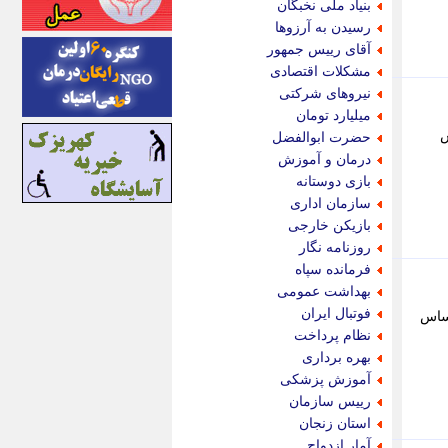
بنیاد ملی نخبگان
اینتیتر
رسیدن به آرزوها
ایونا نیوز
آقای رییس جمهور
بازتاب آنلاین
مشکلات اقتصادی
باشگاه خبرنگاران
نیروهای شرکتی
باغستان نیوز
میلیارد تومان
بامبوک
رش
حضرت ابوالفضل
ببین و بخون
درمان و آموزش
بدینسان
بازی دوستانه
بنکر
سازمان اداری
بیت ران
بازیکن خارجی
پارس فوتبال
روزنامه نگار
پارسینه
فرمانده سپاه
پارسینه پلاس
بهداشت عمومی
پاز آنلاین
فوتبال ایران
:بر اساس
پاس گل
نظام پرداخت
پانا
بهره برداری
پرتو نیوز
آموزش پزشکی
پرسون
رییس سازمان
پنجره نیوز
استان زنجان
پویامگ
آمار ازدواج