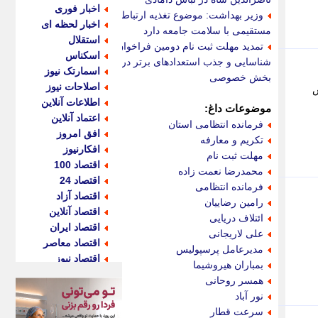
اخبار فوری
وزیر بهداشت: موضوع تغذیه ارتباط
اخبار لحظه ای
مستقیمی با سلامت جامعه دارد
استقلال
تمدید مهلت ثبت نام دومین فراخوان
اسکناس
شناسایی و جذب استعدادهای برتر در
اسمارتک نیوز
بخش خصوصی
اصلاحات نیوز
ارش
اطلاعات آنلاین
موضوعات داغ:
اعتماد آنلاین
فرمانده انتظامی استان
افق امروز
تکریم و معارفه
افکارنیوز
مهلت ثبت نام
اقتصاد 100
محمدرضا نعمت زاده
اقتصاد 24
فرمانده انتظامی
اقتصاد آزاد
رامین رضاییان
اقتصاد آنلاین
ائتلاف دریایی
اقتصاد ایران
علی لاریجانی
اقتصاد معاصر
مدیرعامل پرسپولیس
اقتصاد نیوز
بمباران هیروشیما
اکو ایران
همسر روحانی
اکوفارس
نور آباد
اکونگار
سرعت قطار