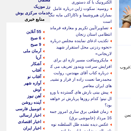
معلمان
الکترونیک با کد دستوری
رز موزیک
روسیه: سکوت ژاپن درباره عامل
خدمات مرکزی بوش
بمباران هیروشیما و ناکازاکی مایه ننگ
منابع خبری
است
تصاویر/آیین تکریم و معارفه فرمانده
55 آنلاین
انتظامی استان زنجان
6 صبح
تکذیب ادعای نماینده مجلس درباره
9 صبح
«نحوه ردزنی محل استقرار شهید
آرمان ملی
لاریجانی»
آریا
مایکروسافت مسیر تازه ای برای
آشکار
افزایش سرعت ویندوز تعریف می کند
23:51:13 خرمشهر: اذان آبادان: اذان صبح: 05:31: - اذان صبح: 05:31:57طلوع آفتاب: 06:50:41اذان ظهر: 12:30:21غروب
آفتاب
درباره کتاب آقای مهندس، روایت
آفتاب نو
محمدرضا نعمت زاده از فراز و نشیب
آوازه شهر
های ایران معاصر
آوش
پیش بینی بارش های گسترده با ورود
آهن نیوز
ال نینو؛ کدام روزها پربارش تر خواهند
آینده روشن
بود؟
اتومبیل فارسی
زمان قطعی برق ساری امروز جمعه
حمن
اخبار ارسالی
16 مرداد (خاموشی برق)
اخبار اقتصادی
عکس دیده نشده ظل السلطنه نوه
اخبار ایران
ناصرالدین شاه در لباس دامادی