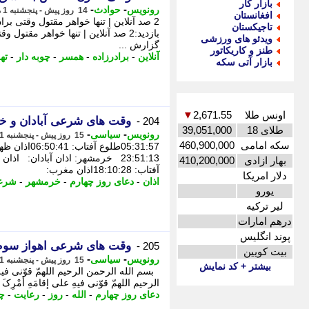
بازار کار
-
-
رونویس
حوادث
14 روز پیش - پنجشنبه 1 مرداد 1405، 08:03
افغانستان
2 صد آنلاین | تنها خواهر مقتول وقتی بر
تاجیکستان
بازدید:2 صد آنلاین | تنها خواهر مقت
ویدئو های ورزشی
گزارش ...
طنز و کاریکاتور
آنلاین
-
برادرزاده
-
همسر
-
چوبه دار
-
ته
بازار آتی سکه
اونس طلا
2,671.55
▼
وقت های شرعی آبادان و خرمشهر سوم اسفن
204 -
طلای 18
39,051,000
-
-
رونویس
سیاسی
15 روز پیش - پنجشنبه 1 مرداد 1405، 06:53
سکه امامی
460,900,000
بهار ازادی
410,200,000
آفتاب: 18:10:28اذان مغرب:
دلار امریکا
اذان
-
دعای روز چهارم
-
خرمشهر
-
شرع
یورو
لیر ترکیه
درهم امارات
پوند انگلیس
وقت های شرعی اهواز سوم اسفند ماه 1404 + دع
205 -
بیت کویین
-
-
رونویس
سیاسی
15 روز پیش - پنجشنبه 1 مرداد 1405، 06:38
بیشتر + کد نمایش
بسم الله الرحمن الرحیم اللهمّ قوّنی فیه
الرحیم اللهمّ قوّنی فیهِ علی إقامَهِ أمْرِکَ وا
دعای روز چهارم
-
الله
-
روز
-
رعایت
-
چ