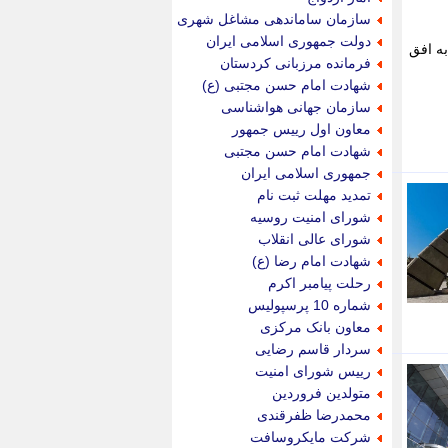
پویه آنلاین
سازمان ساماندهی مشاغل شهری
پیام نفت
دولت جمهوری اسلامی ایران
رگزاری برنا ازمازندران ، اوقات شرعی یکشنبه 3اسفندماه 1404 برابر با چهارم ماه مبارک رمضان 1447 به افق
تابناک
فرمانده مرزبانی کردستان
تازه نیوز
شهادت امام حسن مجتبی (ع)
تبیان
سازمان جهانی هواشناسی
تجارت نیوز
معاون اول رییس جمهور
تحریریه
شهادت امام حسن مجتبی
ترابر نیوز
جمهوری اسلامی ایران
ترفندباز
تمدید مهلت ثبت نام
تریبون اقتصاد
شورای امنیت روسیه
تسنیم نیوز
شورای عالی انقلاب
تک ناک
شهادت امام رضا (ع)
تکراتو
رحلت پیامبر اکرم
توریسم آنلاین
شماره 10 پرسپولیس
تولید نیوز
معاون بانک مرکزی
تیتر فوری
سردار قاسم رضایی
تیکنا
رییس شورای امنیت
جاب ویژن
متولدین فروردین
جار نیوز
محمدرضا ظفرقندی
جالبتر
شرکت مایکروسافت