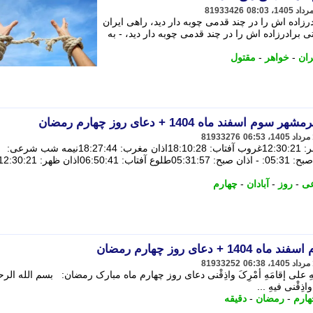
81933426
ادرزاده اش را در چند قدمی چوبه دار دید، راهی ایران
ول وقتی برادرزاده اش را در چند قدمی چوبه دار دید، - به
ران
-
خواهر
-
مقتول
د ماه 1404 + دعای روز چهارم رمضان
81933276
05:31:57طلوع آفتاب: 06:50:41اذان ظهر: 12:30:21غروب آفتاب: 18:10:28اذان مغرب: 18:27:44نیمه شب شرعی:
ی
-
روز
-
آبادان
-
چهارم
ای روز چهارم رمضان
81933252
ِ علی إقامَهِ أمْرِکَ واذِقْنی دعای روز چهارم ماه مبارک رمضان: بسم الله الر
ذِقْنی فیهِ ...
هارم
-
رمضان
-
دقیقه