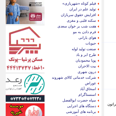
اکونیوز
فیلم کوتاه «شهربازی»
الف
تولید علم در ایران
انتشار آنلاین
افزایش حقوق سربازان
اندیشه قرن
سکته قلبی و مغزی
اندیشه معاصر
هفت شب بر خوان سعدی
اندیشه ها
فرم دادن به مو
انرژی پرس
هوای بارانی
ای استخدام
حبوبات
ایتنا
صنعت تولید لوله
ایراف
طرح ابر و باد
ایران آرت
پویا محمودیان
ایران آنلاین
بیت الاحزان
ایران زندگی
درون شهری
ایران فوری
شرکت خدماتی کالای شهروند
ایرانی روز
عوراض
ایرانیتال
اسحاق آباد
ایرنا
اسنستاگرام
ایسکانیوز
سپاه حضرت ابوالفضل
ایسنا
یمنی براتون
دستگاه های اجرایی
ایکنا
برنامه های آموزشی
ایلنا