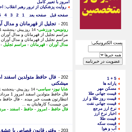
امروز با تعبیر کامل
روایت پزشکیان از ترور رهبر انقلاب: اح
صفحه قبل
صفحه بعد
1
2
3
4
5
تجلیل از قهرمانان و مدال آو
201 -
-
-
رونویس
ورزشی
14 روز پیش - پنجشنبه 1 مرداد 1405، 11:48
مراسم تجلیل از قهرمانان و مدال آوران ر
پست الکترونیکی:
مدال آوران
-
قهرمانان
-
مراسم تجلیل
-
202 -
5 + 1
میشکنی
یارانه ها
مسکن مهر
-
-
شایا نیوز
سیاسی
14 روز پیش - پنجشنبه 1 مرداد 1405، 10:16
قیمت جهانی طلا
قیمت روز طلا و ارز
قیمت جهانی نفت
من چیست؟ کارهایتان به ...
نرخ ارز مرجع
فال حافظ
-
امروز
-
حافظ
-
اسفند
-
مردا
اخبار نرخ ارز
قیمت طلا
قیمت سکه
آب و هوا
وقتی قانون قصاص با عشق 
203 -