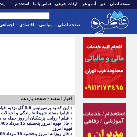
-
-
-
-
-
صفحه اصلی
خبر
آب و هوا
اوقات شرعی
تماس با ما
استخدام
پنجشنبه، 15 م
-
-
-
صفحه اصلی
سیاسی
اقتصادی
اجتماعی
اخبار اسفند - صفحه یازدهم
این که به پرسپولیس 5-6 گل نزدیم خیانت شاهرخ بیانی بود! +ویدیو
فیلم/ مستند شهیدانه؛ زندگی و احوال
فیلم / روایت پزشکیان از روز حمله به 
قهوه امروز