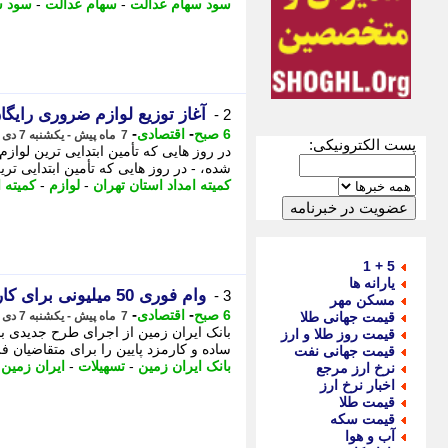
سود سهام عدالت
-
سهام عدالت
-
سود س
آغاز توزیع لوازم ضروری رایگان
2 -
-
-
6 صبح
اقتصادی
7 ماه پیش - یکشنبه 7 دی 1404، 23:07
پست الکترونیکی:
در روز هایی که تأمین ابتدایی ترین لواز
شده، - در روز هایی که تأمین ابتدایی تری
کمیته امداد استان تهران
-
لوازم
-
کمیته ا
5 + 1
یارانه ها
وام فوری 50 میلیونی برای کارگران و بازنشستگان و فرهنگیان
3 -
مسکن مهر
-
-
6 صبح
اقتصادی
قیمت جهانی طلا
7 ماه پیش - یکشنبه 7 دی 1404، 22:07
بانک ایران زمین از اجرای طرح جدیدی با
قیمت روز طلا و ارز
ساده و کارمزد پایین را برای متقاضیان فر
قیمت جهانی نفت
بانک ایران زمین
-
تسهیلات
-
ایران زمین
-
نرخ ارز مرجع
اخبار نرخ ارز
قیمت طلا
قیمت سکه
آب و هوا