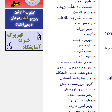
اولیور باومن
اینتیتر
نشست های هیأت پژوهی
ایونا نیوز
منشور المپیک
بازتاب آنلاین
سامانه یکپارچه اطلاعات
باشگاه خبرنگاران
چاووش اغلو
باغستان نیوز
شهر هوراند
بامبوک
دید
گویجه
ببین و بخون
لیورپول چلسی
بدینسان
پاکو خمس
و به
بنکر
استان کرمان
بیت ران
شهید انقلاب
پارس فوتبال
نقل و انتقالات تابستانی
پارسینه
روزنامه جمهوری اسلامی
پارسینه پلاس
عضو هیئت علمی دانشگاه
پاز آنلاین
دالت 800 هزار تومانی
امیررضا واعظ آشتیانی
پاس گل
گروه تروریستی داعش
پانا
سیستان و بلوچستان
پرتو نیوز
رهبر معظم انقلاب
پرسون
مولودیه الجزایر
پنجره نیوز
وزیر امور خارجه
پویامگ
درگیری مسلحانه