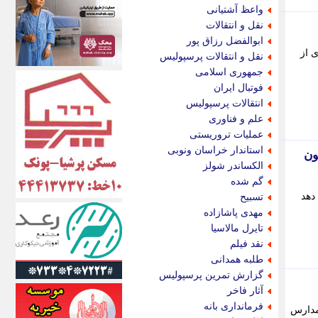
اکونیوز
واعظ آشتیانی
الف
نقل و انتقالات
انتشار آنلاین
ابوالفضل رزاق پور
اندیشه قرن
 از
نقل و انتقالات پرسپولیس
اندیشه معاصر
جمهوری اسلامی
اندیشه ها
فوتبال ایران
انرژی پرس
انتقالات پرسپولیس
ای استخدام
علم و فناوری
ایتنا
عملیات تروریستی
ایراف
استاندار خراسان ونوبی
یران و فرهنگیان تا سقف 200 میلیون
ایران آرت
الکساندر شولز
ایران آنلاین
گم شده
ایران زندگی
دهد
تسبیح
ایران فوری
مهدی پاشازاده
ایرانی روز
تایرل مالاسیا
ایرانیتال
نقد فیلم
ایرنا
طلبه همدانی
ایسکانیوز
گزارش تمرین پرسپولیس
ایسنا
آثار فاخر
ایکنا
فرمانداری بانه
مدارس
ایلنا