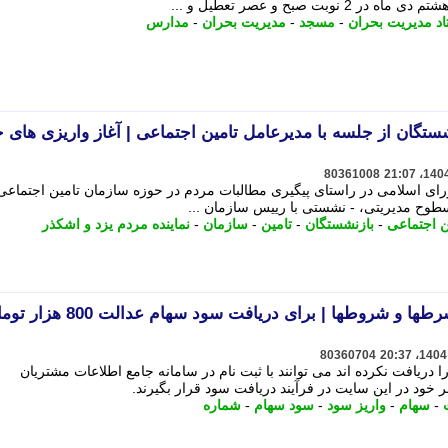
 صبح و عصر تعطیل و ...
د مدیریت بحران
-
مسجد
-
مدیریت بحران
-
مدارس
گان از جلسه با مدیرعامل تامین اجتماعی | آغاز واریزی های ج
80361008
ای اسلامی در راستای پیگیری مطالبات مردم در حوزه سازمان تامین اجتماعی 
طوح مدیریتی، - نشستی با رییس سازمان ...
ن اجتماعی
-
بازنشستگان
-
تامین
-
سازمان
-
نماینده مردم یزد و اشکذر
واریز سود سهام عدالت به شرطها و شروطها | برای دریافت سود سهام ع
80360704
دریافت نکرده اند می توانند با ثبت نام در سامانه جامع اطلاعات مشتریان
-
سهام
-
واریز سود
-
سود سهام
-
شماره