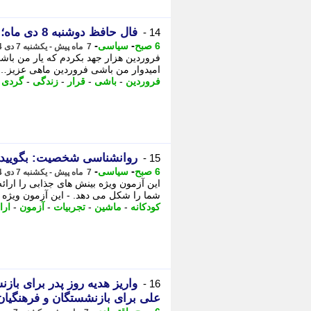
فال حافظ دوشنبه 8 دی ماه؛ خدا را به خاطر رسیدن این لحظات خوش شکر کن که رحمت...
14 -
-
-
6 صبح
سیاسی
7 ماه پیش - یکشنبه 7 دی 1404، 20:37
فروردین هزار جهد بکردم که یار من با
امیدوار من باشی فروردین ماهی عزیز… 
فروردین
-
باشی
-
قرار
-
زندگی
-
گردی
-
روانشناسی شخصیت: بگویید اب
15 -
-
-
6 صبح
سیاسی
7 ماه پیش - یکشنبه 7 دی 1404، 20:07
این آزمون ویژه بینش های جذابی را ارائ
شما را شکل می دهد. - این آزمون ویژه ب
کودکانه
-
ماشین
-
تجربیات
-
آزمون
-
ارا
واریز هدیه روز پدر برای با
16 -
علی برای بازنشستگان و فرهنگیان