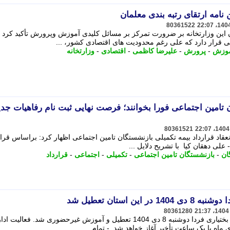
نامه ارتقای رتبه بندی معلمان
80361522
این وزارتخانه بر ضرورت تمرکز بر مسائل کلیدی آموزش وپرورش تأکید کرد 
رار دارد که علی رغم محدودیت های اقتصادی کشور، ...
وزش
-
پرورش
-
علیرضا کاظمی
-
اقتصادی
-
وزارتخانه
تامین اجتماعی فورا بخوانند؛ فرصت نهایی ثبت نام رفاهیات جدی
80361521
انعقاد قرارداد بیمه تکمیلی بازنشستگان تامین اجتماعی اظهار کرد: براساس قرار
لی دهقان کیا با تشریح دلایل ...
ان
-
بازنشستگان تامین اجتماعی
-
تکمیلی
-
اجتماعی
-
قرارداد
ن استان تعطیل شد
80361280
تمام مدارس و دانشگاه های چهارمحال و بختیاری فردا دوشنبه 8 دی 1404 تعطیل و آموزش غیرحضوری شد. فعا
ماه با یک ساعت تأخیر آغاز خواهد شد. - تمام ...