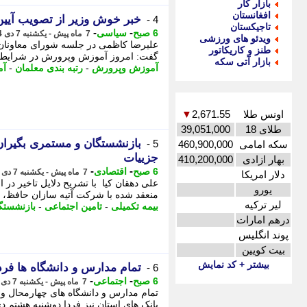
بازار کار
افغانستان
خبر خوش وزیر از تصویب آیین 
4 -
تاجیکستان
-
-
6 صبح
سیاسی
7 ماه پیش - یکشنبه 7 دی 1404، 22:07
ویدئو های ورزشی
علیرضا کاظمی در جلسه شورای معاونان 
طنز و کاریکاتور
گفت: امروز آموزش وپرورش در شرایطی ق
بازار آتی سکه
آموزش وپرورش
-
رتبه بندی معلمان
-
آم
اونس طلا
2,671.55
▼
طلای 18
39,051,000
بازنشستگان و مستمری بگیران 
5 -
سکه امامی
460,900,000
جزییات
بهار ازادی
410,200,000
-
-
6 صبح
اقتصادی
7 ماه پیش - یکشنبه 7 دی 1404، 22:07
دلار امریکا
علی دهقان کیا با تشریح دلایل تاخیر در 
یورو
منعقد شده با شرکت آتیه سازان حافظ، - ع
لیر ترکیه
بیمه تکمیلی
-
تامین اجتماعی
-
بازنشستگ
درهم امارات
پوند انگلیس
بیت کویین
بیشتر + کد نمایش
تمام مدارس و دانشگاه ها فردا دوشنبه 8 دی 1404 در ای
6 -
-
-
6 صبح
اجتماعی
7 ماه پیش - یکشنبه 7 دی 1404، 21:37
بانک های استان نیز فردا دوشنبه هشتم دی 