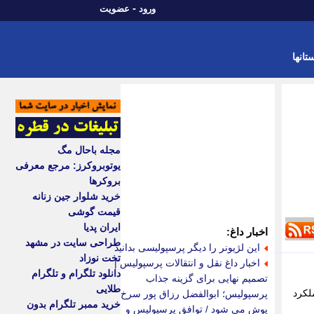
-
ورود
عضویت
تانها
مجله باحال مگ
یوتوبروکرز: مرجع معرفی
بروکرها
خرید شلوار جین زنانه
قیمت گوشی
ایران پدیا
اخبار داغ:
طراحی سایت در مشهد
این لژیونر را دیگر پرسپولیسی بدانید
تخت نوزاد
اخبار داغ نقل و انتقالات پرسپولیس |
دانلود تلگرام و تلگرام
تصمیم نهایی برای گزینه جذاب
طلایی
لکرد
پرسپولیس؛ ابوالفضل رزاق پور سرخ
خرید ممبر تلگرام بدون
پوش می شود / توافق پرسپولیس و