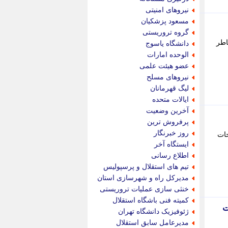
پویه آنلاین
نیروهای امنیتی
پیام نفت
مسعود پزشکیان
تابناک
گروه تروریستی
تازه نیوز
اطر
دانشگاه یاسوج
تبیان
الوحده امارات
تجارت نیوز
عضو هیئت علمی
تحریریه
نیروهای مسلح
ترابر نیوز
لیگ قهرمانان
ترفندباز
ایالات متحده
تریبون اقتصاد
آخرین وضعیت
تسنیم نیوز
پرفروش ترین
تک ناک
روز خبرنگار
حات
تکراتو
ایستگاه آخر
توریسم آنلاین
اطلاع رسانی
تولید نیوز
تیم های استقلال و پرسپولیس
تیتر فوری
مدیرکل راه و شهرسازی استان
تیکنا
خنثی سازی عملیات تروریستی
جاب ویژن
کمیته فنی باشگاه استقلال
جار نیوز
ت
ژئوفیزیک دانشگاه تهران
جالبتر
مدیرعامل سابق استقلال