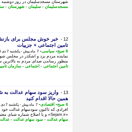
شهرستان مسجدسلیمان در روز دوشنبه هشتم دی ماه در 2 نوبت
مسجدسلیمان
-
سلیمان
-
شهرستان
-
ستا
خبر خوش مجلس برای بازنشست
12 -
تامین اجتماعی + جزییات
-
-
6 صبح
سیاسی
7 ماه پیش - یکشنبه 7 دی 1404، 21:07
نماینده مردم یزد و اشکذر در مجلس شور
منظور رساندن صدای مردم به بالاترین س
تامین اجتماعی
-
اجتماعی
-
سازمان تامی
13 -
همین حالا اقدام کنید
-
-
6 صبح
اقتصادی
7 ماه پیش - یکشنبه 7 دی 1404، 20:37
افرادی که تاکنون سودسهام عدالت خود را 
«Sejam.ir» و یا اصلاح شماره شبای معتبر خود در این سایت در فرآیند دریافت سود قرار بگیرند.
سهام عدالت
-
سود سهام عدالت
-
عدالت