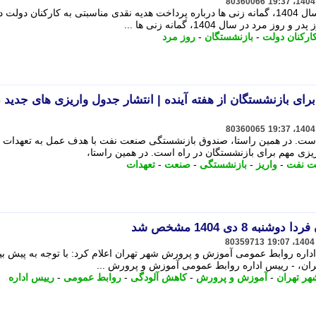
80360066
با نزدیک شدن به روز پدر و روز مرد در سال 1404، گمانه زنی ها درباره پرداخت هدیه نقدی مناسبتی به کارکنان دول
 در سال 1404، گمانه زنی ها ...
ارکنان دولت
-
بازنشستگان
-
روز مرد
واریزی مهم برای بازنشستگان از هفته آینده | انتشار جدول واریزی های جدید
80360065
ه است. در همین راستا، صندوق بازنشستگی صنعت نفت با هدف عمل به تعهدات 
ت نفت
-
واریز
-
بازنشستگی
-
صنعت
-
تعهدات
8 دی 1404 مشخص شد
80359713
اره روابط عمومی آموزش و پرورش شهر تهران اعلام کرد: با توجه به پیش بی
ان، - رییس اداره روابط عمومی آموزش و پرورش ...
هر تهران
-
آموزش و پرورش
-
کاهش آلودگی
-
روابط عمومی
-
رییس اداره