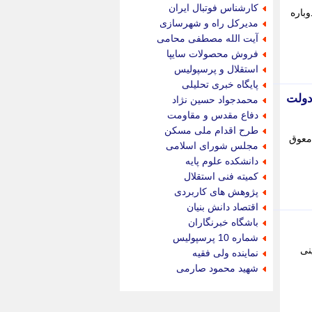
جام جم
کارشناس فوتبال ایران
ت دوباره
جدید پرس
مدیرکل راه و شهرسازی
جماران
آیت الله مصطفی محامی
جوان ایرانی
فروش محصولات سایپا
جهان مانا
استقلال و پرسپولیس
جهان نگر
پایگاه خبری تحلیلی
جهان نیوز
 دولت
محمدجواد حسین نژاد
چطور
دفاع مقدس و مقاومت
چمپیونات
طرح اقدام ملی مسکن
معوق
چمدون
مجلس شورای اسلامی
چه خبر
دانشکده علوم پایه
حادثه 24
کمیته فنی استقلال
حرف تو
پژوهش های کاربردی
حوادث پلاس
اقتصاد دانش بنیان
حوزه نیوز
باشگاه خبرنگاران
خبر آنلاین
شماره 10 پرسپولیس
خبر جنوب
نی
نماینده ولی فقیه
خبر سیاسی
شهید محمود صارمی
خبر گردون
خبر ورزشی
خبرجو