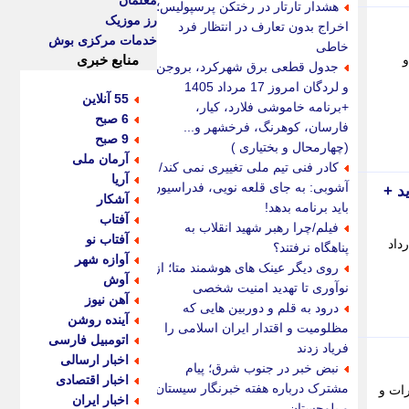
معلمان
هشدار تارتار در رختکن پرسپولیس؛
رز موزیک
اخراج بدون تعارف در انتظار فرد
خدمات مرکزی بوش
خاطی
و
منابع خبری
جدول قطعی برق شهرکرد، بروجن
و لردگان امروز 17 مرداد 1405
55 آنلاین
+برنامه خاموشی فلارد، کیار،
6 صبح
فارسان، کوهرنگ، فرخشهر و...
9 صبح
(چهارمحال و بختیاری )
آرمان ملی
کادر فنی تیم ملی تغییری نمی کند/
آریا
آشوبی: به جای قلعه نویی، فدراسیون
د +
آشکار
باید برنامه بدهد!
آفتاب
فیلم/چرا رهبر شهید انقلاب به
آفتاب نو
داد
پناهگاه نرفتند؟
آوازه شهر
روی دیگر عینک های هوشمند متا؛ از
آوش
نوآوری تا تهدید امنیت شخصی
آهن نیوز
درود به قلم و دوربین هایی که
آینده روشن
مظلومیت و اقتدار ایران اسلامی را
اتومبیل فارسی
فریاد زدند
اخبار ارسالی
نبض خبر در جنوب شرق؛ پیام
اخبار اقتصادی
مشترک درباره هفته خبرنگار سیستان
لیت ادارات و
اخبار ایران
و بلوچستان