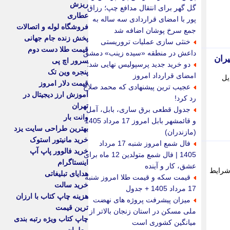
ریزش
گل گهر برای انتقال مدافع چپ؛ رزاق
عطاری
پور با امضای قراردادی سه ساله به
فروشگاه لوله و اتصالات
جمع سرخ پوشان اضافه شد
پخش زنده جام جهانی
خنثی سازی عملیات تروریستی
قیمت طلا دست دوم
داعش در منطقه «سیده زینب» دمشق
یران
سرور اچ پی
دو خرید جدید پرسپولیس نهایی شد؛
پنجره وین تک
امضای قرارداد امروز
یل
قیمت دلار امروز
عجیب ترین پیشنهادی که محمد صلاح
آموزش ارز دیجیتال در
رد کرد!
تهران
جدول قطعی برق ساری، بابل، آمل
وانت بار
و قائمشهر بابل امروز 17 مرداد 1405
بهترین طراحی سایت یزد
(مازندران)
خرید مانیتور استوک
فال شمع امروز شنبه 17 مرداد
خرید فالوور پاپ آپ
1405 | فال شمع متولدین 12 ماه برای
اینستاگرام
عشق، کار و آینده
 شرایط
هدایای تبلیغاتی
قیمت سکه و قیمت طلا امروز شنبه
خرید سالت
17 مرداد 1405 + جدول
هزینه چاپ کتاب با ارزان
میزان پیشرفت پروژه های نهضت
ترین قیمت
ملی مسکن در استان زنجان بالاتر از
چاپ کتاب ویژه رتبه بندی
میانگین کشوری است