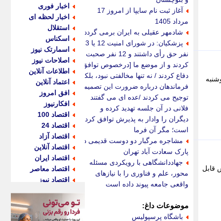
اخبار فوری
آغاز ثبت نام سایپا از امروز 17
اخبار لحظه ای
مرداد 1405
استقلال
شادمهر عقیلی به ایران برمی گردد؟
اسکناس
پزشکیان: در شورای امنیت 12 یا 13
اسمارتک نیوز
نفر حق رأی داشتند و 12 نفر صحبت
اصلاحات نیوز
کردند و از موضع ما [درخصوص توافق]
اطلاعات آنلاین
دفاع کردند / نه تنها مخالفتی نبود، بلکه
شنبه
اعتماد آنلاین
فرماندهان درباره ضرورت این تصمیم
افق امروز
توجیح می کردند /عده ای می گفتند
افکارنیوز
فلانی در آن جلسه تهدید کرده و
اقتصاد 100
دیگران را وادار به پذیرش توافق کرده
اقتصاد 24
است؛ مگر آن فرما
اقتصاد آزاد
مشاجره مرگبار دو دوست قدیمی در
اقتصاد آنلاین
پارک سعادت آباد تهران
اقتصاد ایران
جهاددانشگاهی با رویکردی مسئله
 قابل
اقتصاد معاصر
محور، علم و فناوری را با نیازهای
اقتصاد نیوز
واقعی جامعه پیوند داده است
اکو ایران
اکوفارس
موضوعات داغ:
اکونگار
باشگاه پرسپولیس