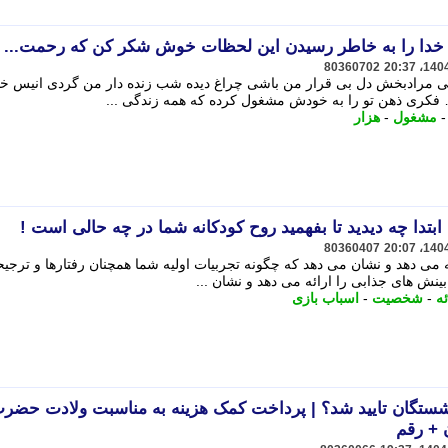
80360702
شی مرادبخش دل بی قرار من باشی چراغ دیده شب زنده دار من گردی انیس خ
فکری ذهن تو را به خودش مشغول کرده که همه زندگی ...
مشغول
-
هزار
تدا چه دیدید تا بفهمید روح کودکانه شما در چه حالی است !
80360407
ه می دهد و نشان می دهد که چگونه تجربیات اولیه شما همچنان رفتارها و ترجی
ینش های جذابی را ارائه می دهد و نشان ...
ئه
-
شخصیت
-
اسباب بازی
زنشستگان تایید شد؟ | پرداخت کمک هزینه به مناسبت ولادت حضر
 + رقم