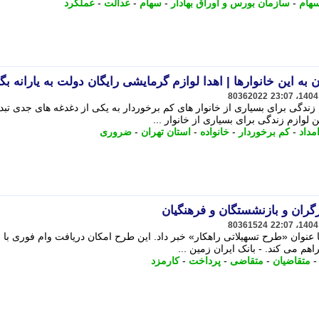
هام
-
سازمان بورس و اوراق بهادار
-
سهام
-
عدالت
-
عملکرد
 به این خانوارها | اهدا لوازم گرمایشی رایگان دولت به یارانه بگ
80362022
م زندگی برای بسیاری از خانوار های کم برخوردار به یکی از دغدغه های جدی تبد
ن لوازم زندگی برای بسیاری از خانوار ...
مداد
-
کم برخوردار
-
خانواده
-
استان تهران
-
ضروری
80361524
 عنوان «طرح تسهیلاتی راهکار» خبر داد. این طرح امکان دریافت وام فوری با
اهم می کند. - بانک ایران زمین ...
متقاضیان
-
متقاضی
-
پرداخت
-
کارمزد