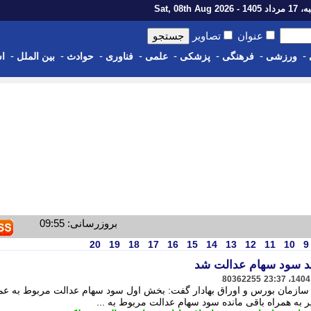
1 - Sat, 08th Aug 2026
عنوان
تصاویر
-
-
-
-
-
-
-
-
ورزشی
فرهنگی
پزشکی
علمی
فناوری
حوادث
بین الملل
اس
بروزرسانی: 09:55
20
19
18
17
16
15
14
13
12
11
10
9
دید سود سهام عدالت شد
80362255
 سازمان بورس و اوراق بهادار گفت: بخش اول سود سهام عدالت مربوط به عم