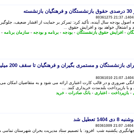
ته
80361275
ه اصول بودجه سال آینده، تأکید کرد: تمرکز بر حمایت از اقشار ضعیف، جلوگیری
 و اشتغال خواهد بود و افزایش حقوق ...
گان
-
افزایش حقوق بازنشستگان
-
بودجه
-
برنامه و بودجه
-
سازمان برنامه
-
وام خرید کالا بانک صادرات برای بازنشستگان و مستمری بگ
80361010
انگی ضروری و در قالب کارت اعتباری ارائه می شود و به متقاضیان امکان می 
 با بازپرداخت بلندمدت خریداری کنند. ...
-
بازپرداخت
-
اعتباری
-
بانک صادرات
-
خرید
 تعطیل شد
80361009
هانگیری یکشنبه شب افزود: با تصمیم ستاد مدیریت بحران شهرستان تمامی 