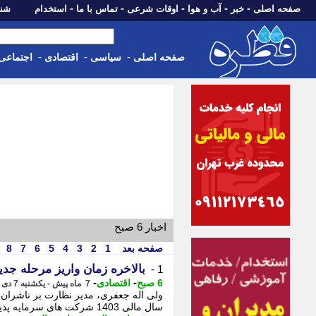
-
-
-
-
-
صفحه اصلی
خبر
آب و هوا
اوقات شرعی
تماس با ما
استخدام
شنبه، 17 مرداد 405
-
-
-
صفحه اصلی
سیاسی
اقتصادی
اجتماعی
اخبار 6 صبح
صفحه بعد
1
2
3
4
5
6
7
8
بالاخره زمان واریز مرحله ج
1 -
-
-
6 صبح
اقتصادی
7 ماه پیش - یکشنبه 7 دی 1404، 23:37
ولی اله جعفری، مدیر نظارت بر ناشران
سال مالی 1403 شرکت های سرمایه پذیر به همراه باقی مانده سود سهام عدالت مربوط به ...