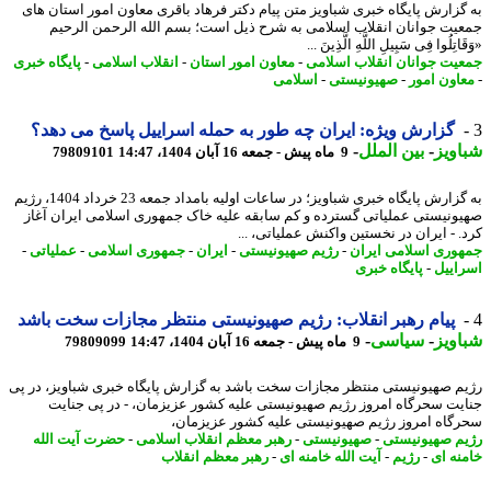
گزارش پایگاه خبری شباویز متن پیام دکتر فرهاد باقری معاون امور استان های
یت جوانان انقلاب اسلامی به شرح ذیل است؛ بسم الله الرحمن الرحیم
اتِلُوا فِی سَبِیلِ اللَّهِ الَّذِینَ ...
یت جوانان انقلاب اسلامی
-
معاون امور استان
-
انقلاب اسلامی
-
پایگاه خبری
اون امور
-
صهیونیستی
-
اسلامی
گزارش ویژه: ایران چه طور به حمله اسراییل پاسخ می دهد؟
ویز
-
بین الملل
-
9 ماه پیش - جمعه 16 آبان 1404، 14:47
79809101
به گزارش پایگاه خبری شباویز؛ در ساعات اولیه بامداد جمعه 23 خرداد 1404، رژیم
ونیستی عملیاتی گسترده و کم سابقه علیه خاک جمهوری اسلامی ایران آغاز
. - ایران در نخستین واکنش عملیاتی، ...
وری اسلامی ایران
-
رژیم صهیونیستی
-
ایران
-
جمهوری اسلامی
-
عملیاتی
-
اییل
-
پایگاه خبری
پیام رهبر انقلاب: رژیم صهیونیستی منتظر مجازات سخت باشد
ویز
-
سیاسی
-
9 ماه پیش - جمعه 16 آبان 1404، 14:47
79809099
م صهیونیستی منتظر مجازات سخت باشد به گزارش پایگاه خبری شباویز، در پی
یت سحرگاه امروز رژیم صهیونیستی علیه کشور عزیزمان، - در پی جنایت
گاه امروز رژیم صهیونیستی علیه کشور عزیزمان،
م صهیونیستی
-
صهیونیستی
-
رهبر معظم انقلاب اسلامی
-
حضرت آیت الله
نه ای
-
رژیم
-
آیت الله خامنه ای
-
رهبر معظم انقلاب