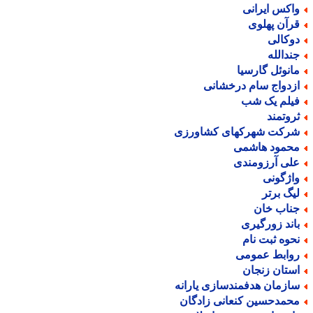
اکس ایرانی
رآن پهلوی
وکالی
ندالله
انوئل گارسیا
زدواج سام درخشانی
یلم یک شب
روتمند
رکت شهرکهای کشاورزی
حمود هاشمی
لی آرزومندی
اژگونی
یگ برتر
ناب خان
اند زورگیری
حوه ثبت نام
وابط عمومی
ستان زنجان
ازمان هدفمندسازی یارانه
حمدحسین کنعانی زادگان