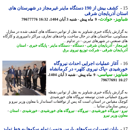
کشف بیش از 190 دستگاه ماینر غیرمجاز در شهرستان های
ان آذربایجان شرقی
ویز
-
حوادث
-
9 ماه پیش - شنبه 3 آبان 1404، 16:32
79677776
گزارش پایگاه خبری شباویز به نقل از توانیر،دستگاه های کشف شده در منازل
ونی، ساختمان های در حال ساخت، واحدهای تجاری، مراکز دامپروری و کارگاه
 صنعتی در شهرهای تبریز، - در تداوم ...
مجاز
-
آذربایجان شرقی
-
دستگاه
-
دستگاه ماینر
-
پایگاه خبری
-
استان
بایجان شرقی
-
شرکت توزیع نیروی برق
آغاز عملیات اجرایی احداث نیروگاه
شیدی «پاک نیروی کلهر» در کرمانشاه
ویز
-
سیاسی
-
9 ماه پیش - شنبه 3 آبان 1404،
79677691
16
گزارش پایگاه خبری شباویز به نقل از توانیر،نقطه
ع عملیاتی شدن توسعه نیروگاه های خورشیدی
ک مقیاس در استان است که پس از توافقات استاندار با معاون وزیر نیرو و
س سازمان ساتبا ...
-
نیروگاه خورشیدی
-
نیروگاه
-
نیروگاه های خورشیدی
-
خورشیدی
-
استان
-
ون وزیر نیرو
پایان تعمیرات سکوهای پارس جنوبی/ تمام سکوها به خط تولید