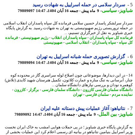
سردار سلامی در حمله اسراییل به شهادت رسید
ویز
-
سیاسی
-
9 ماه پیش - جمعه 16 آبان 1404، 14:47
79809097
ار سرلشکر پاسدار حسین سلامی فرمانده کل سپاه پاسداران انقلاب اسلامی
حمله تروریستی رژیم صهیونیستی به تهران به شهادت رسید. به گزارش پایگاه
ی شباویز به نقل از خبرگزاری تسنیم، ...
انده کل سپاه پاسداران
-
سپاه پاسداران انقلاب
-
رژیم صهیونیستی
-
فرمانده
سپاه
-
سپاه پاسداران
-
انقلاب اسلامی
-
صهیونیستی
گزارش تصویری حمله شبانه اسراییل به تهران
ویز
-
سیاسی
-
9 ماه پیش - جمعه 16 آبان 1404، 14:47
79809094
1 - در این دیدارها، موضوعاتی چون اصلاح لوله سراسری گاز در محدوده کوه
ر، آبرسانی به تنگ مناره و عمارت کلاتون، تکمیل هنرستان شهید کایدی (تلاش)
مره نودان و بررسی نیازهای دانشگاه سلمان ...
شگاه سلمان فارسی کازرون
-
دانشگاه سلمان فارسی
-
برگزار
-
کازرون
-
ینده مردم
-
سلمان فارسی
-
تهران
نتانیاهو: آغاز عملیات پیش دستانه علیه ایران
ویز
-
بین الملل
-
9 ماه پیش - جمعه 16 آبان 1404، 14:47
79809092
گزارش پایگاه خبری شباویز ؛ در پی حملات هوایی امشب به خاک ایران نخست
ر اسراییل بنیامین نتانیاهو در بیانیه ای رسمی اعلام کرد این عملیات بخشی از