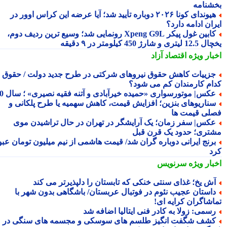
شنامه
هیوندای کونا ۲۰۲۶ دوباره تأیید شد؛ آیا عرضه این کراس اوور در
ان ادامه دارد؟
کابین غول پیکر Xpeng G9L رونمایی شد؛ وسیع ترین ردیف دوم،
ری و شارژ 450 کیلومتر در ۹ دقیقه
بار ویژه
اقتصاد آزاد
زییات کاهش حقوق نیروهای شرکتی در طرح جدید دولت / حقوق
ام کارمندان کم می شود؟
کس| موتورسواری «حمیده خیرآبادی و آتنه فقیه نصیری» ؛ سال 70
ناریوهای بنزین؛ افزایش قیمت، کاهش سهمیه یا طرح پلکانی و
لی قیمت ها
کس| سفر زمان؛ یک آرایشگر در تهران در حال تراشیدن موی
تری؛ حدود یک قرن قبل
رنج ایرانی دوباره گران شد/ قیمت هاشمی از نیم میلیون تومان عبور
د
بار ویژه
سرنویس
ش یخ؛ غذای سنتی خنکی که تابستان را دلپذیرتر می کند
استان عجیب نئوم در فوتبال عربستان/ باشگاهی بدون شهر با
اشاگران کرایه ای!
سمی: زولا به کادر فنی ایتالیا اضافه شد
شف شگفت انگیز طلسم های سوسکی و مجسمه های سنگی در