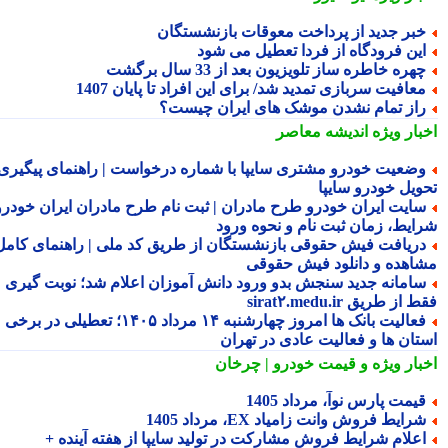
بر جدید از پرداخت معوقات بازنشستگان
ین فرودگاه از فردا تعطیل می شود
هره خاطره ساز تلویزیون بعد از 33 سال برگشت
عافیت سربازی تمدید شد/ برای این افراد تا پایان 1407
از تمام نشدن موشک های ایران چیست؟
بار ویژه
اندیشه معاصر
ضعیت خودرو مشتری سایپا با شماره درخواست | راهنمای پیگیری
ویل خودرو سایپا
ایت ایران خودرو طرح مادران | ثبت نام طرح مادران ایران خودرو،
ایط، زمان ثبت نام و نحوه ورود
ریافت فیش حقوقی بازنشستگان از طریق کد ملی | راهنمای کامل
اهده و دانلود فیش حقوقی
امانه جدید سنجش بدو ورود دانش آموزان اعلام شد؛ نوبت گیری
از طریق sirat۲.medu.ir
فعالیت بانک ها امروز چهارشنبه ۱۴ مرداد ۱۴۰۵؛ تعطیلی در برخی
تان ها و فعالیت عادی در تهران
بار ویژه
و قیمت خودرو | چرخان
یمت پارس نوآ، مرداد 1405
رایط فروش وانت زامیاد EX، مرداد 1405
علام شرایط فروش مشارکت در تولید سایپا از هفته آینده +