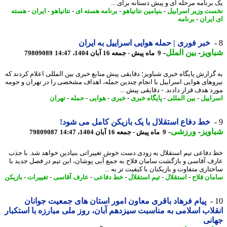
برنامه مرحله ای و پیش دستانه برای ...
ت وزیر اسراییل
-
بنیامین نتانیاهو
-
برنامه هسته ای
-
نتانیاهو
-
ایران
-
هسته
ایران
-
برنامه
خبر فوری | حمله هوایی اسراییل به ایران
ویز
-
بین الملل
-
9 ماه پیش - جمعه 16 آبان 1404، 14:47
79809089
گزارش پایگاه خبری شباویز؛ دقایقی پیش منابع خبری بین المللی اعلام کردند که
وهای هوایی اسراییل با انجام چندین حمله، اهداف مشخصی را در تهران و حومه
د هدف قرار دادند. - دقایقی پیش ...
اییل
-
بین المللی
-
پایگاه خبری
-
خبری
-
هوایی
-
حمله
-
تهران
خط دفاع استقلال با یک بازیکن کامل می شود!
ویز
-
ورزشی
-
9 ماه پیش - جمعه 16 آبان 1404، 14:47
79809087
دفاعی تیم استقلال به زودی دست خوش تغییراتی بنیادین خواهد شد. با جذب
ف آقاسی و بازگشت سامان فلاح به جمع آبی پوشان، این تیم در فصل جدید با
اری متفاوت و بازیکنان با کیفیت تر به ...
ان فلاح
-
استقلال
-
تیم استقلال
-
خط دفاعی
-
عارف آقاسی
-
تغییرات
-
بازیکن
پیام فرهاد باقری معاون امور استان های جمعیت جوانان
لاب اسلامی به مناسبت سیزدهم آبان، روز ملی مبارزه با استکبار
نی