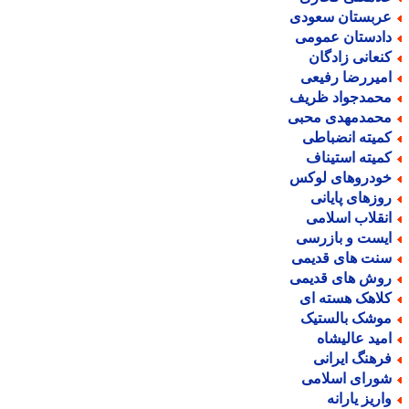
ربستان سعودی
ادستان عمومی
نعانی زادگان
میررضا رفیعی
حمدجواد ظریف
حمدمهدی محبی
میته انضباطی
میته استیناف
ودروهای لوکس
وزهای پایانی
نقلاب اسلامی
یست و بازرسی
نت های قدیمی
وش های قدیمی
لاهک هسته ای
وشک بالستیک
مید عالیشاه
رهنگ ایرانی
ورای اسلامی
اریز یارانه