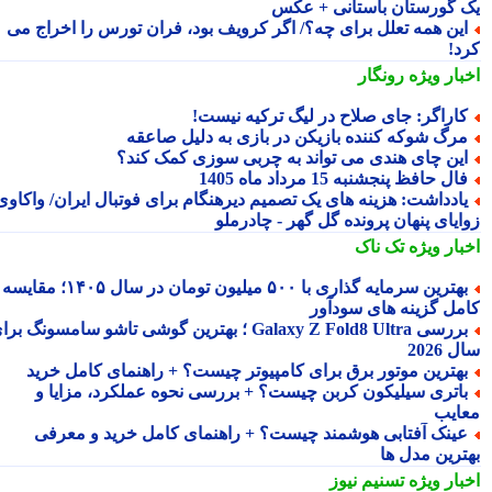
 گورستان باستانی + عکس
ین همه تعلل برای چه؟/ اگر کرویف بود، فران تورس را اخراج می
د!
بار ویژه
رونگار
اراگر: جای صلاح در لیگ ترکیه نیست!
رگ شوکه کننده بازیکن در بازی به دلیل صاعقه
ین چای هندی می تواند به چربی سوزی کمک کند؟
ال حافظ پنجشنبه 15 مرداد ماه 1405
ادداشت: هزینه های یک تصمیم دیرهنگام برای فوتبال ایران/ واکاوی
ایای پنهان پرونده گل گهر - چادرملو
بار ویژه
تک ناک
بهترین سرمایه گذاری با ۵۰۰ میلیون تومان در سال ۱۴۰۵؛ مقایسه
مل گزینه های سودآور
بررسی Galaxy Z Fold8 Ultra ؛ بهترین گوشی تاشو سامسونگ برای
2026
هترین موتور برق برای کامپیوتر چیست؟ + راهنمای کامل خرید
اتری سیلیکون کربن چیست؟ + بررسی نحوه عملکرد، مزایا و
ایب
ینک آفتابی هوشمند چیست؟ + راهنمای کامل خرید و معرفی
ترین مدل ها
بار ویژه
تسنیم نیوز