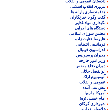
ادستان عمومی و انقلاب
یروزی انقلاب اسلامی
دفمندسازی یارانه ها
فت وگو با خبرنگاران
گهداری مواد غذایی
ستگاه های اجرایی
جلس شورای اسلامی
لیرضا عنایت زاده
رماندهی انتظامی
دراسیون فوتبال
دیران پرسپولیس
زیر امور خارجه
وران دفاع مقدس
بوالفضل جلالی
لومینیوم اراک
مومی و انقلاب
یش بینی آینده
مریکا و اروپا
مام خمینی (ره)
هرداری گرگان
لامعلی فخاری