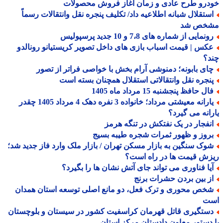
درو طرح عادی و زمان آغاز فروش محصولات
ستقلال شبانه اطلاعیه داد/ تکلیف پنجره نقل وانتقالات رسماً
خص شد
نمایی از شماره های 7،8 و 10 جدید پرسپولیس
کس | قیمت اسباب بازی های داخل تصویر کریستیانو رونالدو
د؟
ای بابونه؛ دمنوشی آرام بخش با خواصی فراتر از تصور
نجره نقل وانتقالاتی استقلال همچنان بسته است
ل حافظ پنجشنبه 15 مرداد ماه 1405
یارانه معیشتی مرداد؛ خانواده 3 نفره دهک 4 مرداد 1405 چقدر
انه می گیرد؟
نفجار در یک نفتکش در تنگه هرمز
روز و ظهور ثمرات شجره طیبه بسیج
وک سنگین به بازار مسکن تهران / بازار ملک وارد فاز جدید شد؛
ش قیمت ها در راه است؟
یا فناوری می تواند جای آتش نشان ها را بگیرد؟
ز بین بردن حشرات برنج
خص محوری و ترک فعل، دو مانع اصلی توسعه استان همدان
ت
ستگیری قاتل قهرمان کراسفیت کشور در سیستان و بلوچستان
دستور معاون دادستان مرکز استان