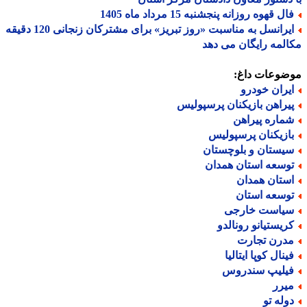
ل قهوه روزانه پنجشنبه 15 مرداد ماه 1405
ایرانسل به مناسبت «روز تبریز» برای مشترکان زنجانی 120 دقیقه
لمه رایگان می دهد
ضوعات داغ:
یران خودرو
یراهن بازیکنان پرسپولیس
ماره پیراهن
ازیکنان پرسپولیس
یستان و بلوچستان
وسعه استان همدان
ستان همدان
وسعه استان
یاست خارجی
ریستیانو رونالدو
درن تجارت
ینال کوپا ایتالیا
یلیپ سندروس
یرر
وله تو