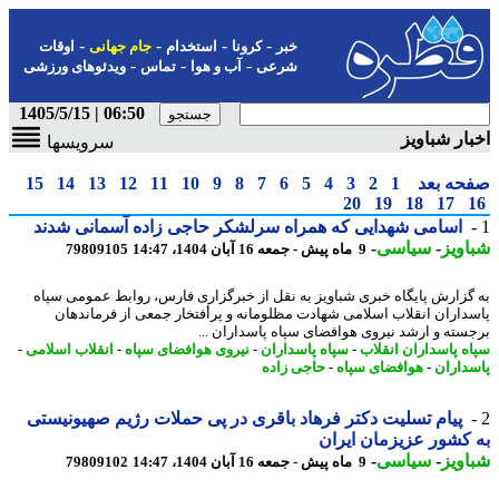
-
-
-
-
خبر
کرونا
استخدام
جام جهانی
اوقات
-
-
-
شرعی
آب و هوا
تماس
ویدئوهای ورزشی
06:50 | 1405/5/15
ار شباویز
سرویسها
حه بعد
1
2
3
4
5
6
7
8
9
10
11
12
13
14
15
20
19
18
17
اسامی شهدایی که همراه سرلشکر حاجی زاده آسمانی شدند
ویز
-
سیاسی
-
9 ماه پیش - جمعه 16 آبان 1404، 14:47
79809105
گزارش پایگاه خبری شباویز به نقل از خبرگزاری فارس، روابط عمومی سپاه
داران انقلاب اسلامی شهادت مظلومانه و پرأفتخار جمعی از فرماندهان
سته و ارشد نیروی هوافضای سپاه پاسداران ...
ه پاسداران انقلاب
-
سپاه پاسداران
-
نیروی هوافضای سپاه
-
انقلاب اسلامی
-
داران
-
هوافضای سپاه
-
حاجی زاده
پیام تسلیت دکتر فرهاد باقری در پی حملات رژیم صهیونیستی
کشور عزیزمان ایران
ویز
-
سیاسی
-
9 ماه پیش - جمعه 16 آبان 1404، 14:47
79809102