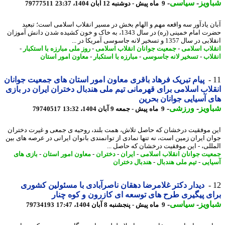
ویز
-
سیاسی
-
9 ماه پیش - دوشنبه 12 آبان 1404، 23:37
79777511
ن یادآور سه واقعه مهم و الهام بخش در مسیر انقلاب اسلامی است؛ تبعید
حضرت امام خمینی (ره) در سال 1343، به خاک و خون کشیده شدن دانش آموزان
سال 1357 و تسخیر لانه جاسوسی آمریکا در ...
لاب اسلامی
-
جمعیت جوانان انقلاب اسلامی
-
روز ملی مبارزه با استکبار
-
لاب
-
تسخیر لانه جاسوسی
-
مبارزه با استکبار
-
معاون امور استان
پیام تبریک فرهاد باقری معاون امور استان های جمعیت جوانان
لاب اسلامی برای قهرمانی تیم ملی هندبال دختران ایران در بازی
 آسیایی جوانان بحرین
ویز
-
ورزشی
-
9 ماه پیش - جمعه 9 آبان 1404، 13:32
79740517
 موفقیت درخشان که حاصل تلاش، همت بلند، روحیه ی جمعی و غیرت دختران
ن ایران زمین است، نه تنها نمادی از توانمندی بانوان ایرانی در عرصه های بین
للی، - این موفقیت درخشان که حاصل ...
یت جوانان انقلاب اسلامی
-
ایران
-
دختران
-
معاون امور استان
-
بازی های
ایی
-
تیم ملی هندبال
-
هندبال دختران
دیدار دکتر غلامرضا دهقان ناصرآبادی با مسئولین کشوری
ی پیگیری طرح های توسعه ای کازرون و کوه چنار
ویز
-
سیاسی
-
9 ماه پیش - پنجشنبه 8 آبان 1404، 17:47
79734193