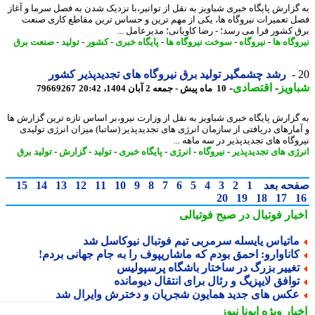
گزارش پایگاه خبری شباویز به نقل از توانیر،با نزدیک شدن به فصل سرما و آغاز
 تعمیرات نیروگاه ها، یکی از مهم ترین و حساس ترین مقاطع کاری صنعت
 کشور فرا می رسد؛ - رضا کاویانی؛ مدیرعامل ...
گاه ها
-
نیروگاه
-
سوخت نیروگاه ها
-
پایگاه خبری
-
کشور
-
تولید
-
صنعت برق
رشد چشمگیر تولید برق نیروگاه های تجدیدپذیر کشور
ویز
-
اقتصادی
-
10 ماه پیش - جمعه 2 آبان 1404، 20:42
79669267
گزارش پایگاه خبری شباویز به نقل از وزارت نیرو،بر اساس تازه ترین گزارش ها
مارهای دریافتی از سازمان انرژی های تجدیدپذیر (ساتبا) میزان انرژی تولیدی
وگاه های تجدیدپذیر در سه ماهه ...
ژی های تجدیدپذیر
-
نیروگاه
-
انرژی
-
پایگاه خبری
-
تولید
-
گزارش
-
تولید برق
حه بعد
1
2
3
4
5
6
7
8
9
10
11
12
13
14
15
20
19
18
17
بار فوتبال در صبح فوتبالی
اتیاس یایسله سرمربی تیم فوتبال نیوکاسل شد
اناوارو: احمق بودم که ماشاریپوف را به جام جهانی بردم!
غییر بزرگ در ساختار باشگاه پرسپولیس
وافق لایپزیگ و رئال برای انتقال دیومانده
کس های جدید همایون شجریان و دخترش وایرال شد
بار ویژه
ایونا نیوز