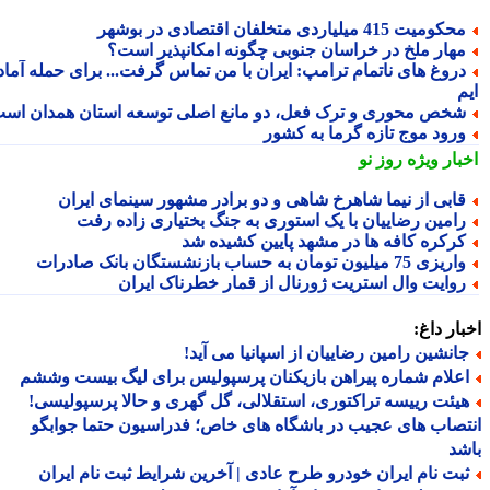
کومیت 415 میلیاردی متخلفان اقتصادی در بوشهر
هار ملخ در خراسان جنوبی چگونه امکانپذیر است؟
روغ های ناتمام ترامپ: ایران با من تماس گرفت... برای حمله آماده
خص محوری و ترک فعل، دو مانع اصلی توسعه استان همدان است
رود موج تازه گرما به کشور
بار ویژه
روز نو
ابی از نیما شاهرخ شاهی و دو برادر مشهور سینمای ایران
امین رضاییان با یک استوری به جنگ بختیاری زاده رفت
رکره کافه ها در مشهد پایین کشیده شد
یزی 75 میلیون تومان به حساب بازنشستگان بانک صادرات
وایت وال استریت ژورنال از قمار خطرناک ایران
ار داغ:
انشین رامین رضاییان از اسپانیا می آید!
علام شماره پیراهن بازیکنان پرسپولیس برای لیگ بیست وششم
یئت رییسه تراکتوری، استقلالی، گل گهری و حالا پرسپولیسی!
صاب های عجیب در باشگاه های خاص؛ فدراسیون حتما جوابگو
د
بت نام ایران خودرو طرح عادی | آخرین شرایط ثبت نام ایران