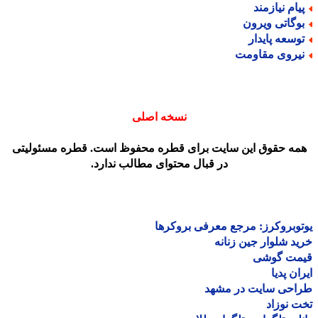
یام نیازمند
وگاتی ویرون
وسعه پایدار
یروی مقاومت
نسخه اصلی
مه حقوق این سایت برای قطره محفوظ است. قطره مسئولیتی
در قبال محتوای مطالب ندارد.
وبروکرز: مرجع معرفی بروکرها
د شلوار جین زنانه
مت گوشی
ان پدیا
احی سایت در مشهد
 نوزاد