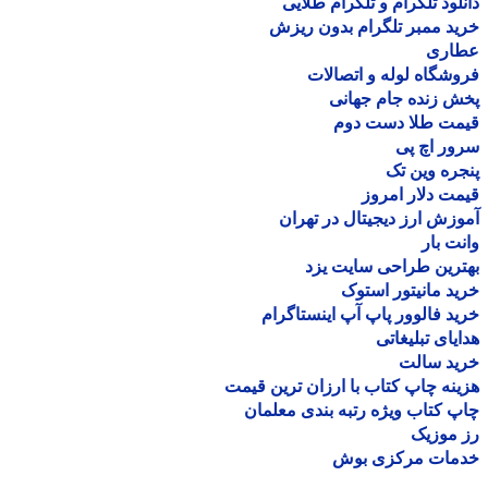
لود تلگرام و تلگرام طلایی
د ممبر تلگرام بدون ریزش
اری
شگاه لوله و اتصالات
 زنده جام جهانی
مت طلا دست دوم
ر اچ پی
ره وین تک
ت دلار امروز
زش ارز دیجیتال در تهران
ت بار
رین طراحی سایت یزد
د مانیتور استوک
د فالوور پاپ آپ اینستاگرام
یای تبلیغاتی
ید سالت
نه چاپ کتاب با ارزان ترین قیمت
 کتاب ویژه رتبه بندی معلمان
موزیک
مات مرکزی بوش