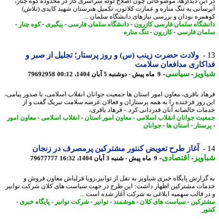
این دیدارها، موضوعاتی چون اصلاح لوله سراسری گاز در محدوده کوه چنار،
سانی به تنگ مناره و عمارت کلاتون، تکمیل هنرستان شهید کایدی (تلاش)
مره نودان و بررسی نیازهای دانشگاه سلمان ...
شگاه سلمان فارسی کازرون
-
دانشگاه سلمان فارسی
-
پیگیری
-
کوه چنار
-
ان فارسی
-
کازرون
-
تنگ مناره
ولادت حضرت زینب (س) و روز پرستار؛ تجلیل از صبر و
کاری مدافعان سلامت
ویز
-
سیاسی
-
9 ماه پیش - دوشنبه 5 آبان 1404، 00:12
79692958
اد باقری، معاون امور استان ها جمعیت جوانان انقلاب اسلامی، با صدور پیامی،
 روز فرخنده را به همه پرستاران و فعالان عرصه سلامت تبریک گفت و از
ات خالصانه آنان قدردانی کرد. - فرهاد باقری،
یت جوانان انقلاب اسلامی
-
معاون امور استان
-
انقلاب اسلامی
-
معاون امور
ستار
-
استان ها
-
جوانان
آغاز طرح تعویض کنتور مشترکین پرمصرف در زنجان
ویز
-
اقتصادی
-
9 ماه پیش - شنبه 3 آبان 1404، 16:32
79677777
گزارش پایگاه خبری شباویز به نقل از توانیر،رویا قزلباش معاون فروش و
ات مشترکین اظهار داشت: این طرح در جهت سیاست های کلان شرکت توانیر
ر قالب سهمیه ابلاغی به شرکت آغاز شده است ...
رکین
-
سیاست های کلان
-
هوشمند
-
توانیر
-
شرکت توانیر
-
پایگاه خبری
-
ور