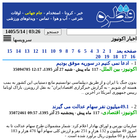
-
-
-
-
خبر
کرونا
استخدام
جام جهانی
اوقات
-
-
-
شرعی
آب و هوا
تماس
ویدئوهای ورزشی
03:26 | 1405/5/14
ار اکونیوز
سرویسها
حه بعد
1
2
3
4
5
6
7
8
9
10
11
12
13
14
15
20
19
18
17
ادعا نمی کنیم در سوریه موفق بودیم
نیوز
-
بین الملل
-
117 ماه پیش - شنبه 27 آذر 1395، 12:17
35094705
ن جنگ با ایران و از طریق دیپلماسی توانستیم مانع دستیابی این کشور به بمب
ه ای شویم. - به گزارش خبرگزاری اقتصادایران" به نقل از رویترز، باراک اوباما
س جمهوری آمریکا در آخرین ...
49.1میلیون نفر سهام عدالت می گیرند
نیوز
-
اقتصادی
-
117 ماه پیش - پنجشنبه 25 آذر 1395، 09:57
35072461
مان بورس و اوراق بهادار اعلام کرد: شمار مشمولان طرح سهام عدالت تا به
امروز 49 میلیون و 132 هزار و 251 نفر و ارزش کلی سهام آنها 476 هزار و 183
لیون ریال برآورد شده است. -