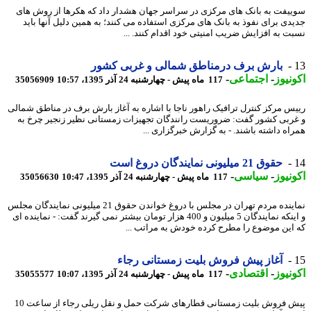
یفت به بانک های مرکزی در سراسر جهان هشدار داد که هکرها از روش های
دی برای نفوذ به بانک های مرکزی استفاده می کنند؛ به همین دلیل آنها باید
ت به افزایش ضریب امنیتی خود اقدام کنند. ...
بارش برف درمناطق شمالی و غربی کشور
نیوز
-
اجتماعی
-
117 ماه پیش - چهارشنبه 24 آذر 1395، 10:57
35056909
س مرکز کنترل ترافیک راهور ناجا با اشاره به آغاز بارش برف در مناطق شمالی
ربی کشور گفت: ضروریست رانندگان تجهیزات زمستانی نظیر زنجیر چرخ به
اه داشته باشند. - به گزارش خبرگزاری ...
حقوق 21 میلیونی نمایندگان دروغ است
نیوز
-
سیاسی
-
117 ماه پیش - چهارشنبه 24 آذر 1395، 10:47
35056630
نماینده مردم تهران در مجلس با دروغ خواندن حقوق 21 میلیونی نمایندگان مجلس
و اینکه نمایندگان 5 میلیون و 400 هزار تومان بیشتر نمی گیرند گفت: - نماینده ای
این موضوع را مطرح کرده خودش به مراتب ...
آغاز پیش فروش بلیت زمستانی رجاء
نیوز
-
اقتصادی
-
117 ماه پیش - چهارشنبه 24 آذر 1395، 10:07
35055577
پیش فروش بلیت زمستانی قطارهای شرکت حمل و نقل ریلی رجاء از ساعت 10