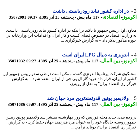
در اداره کشور نباید رودربایستی داشت
نیوز
-
اقتصادی
-
117 ماه پیش - پنجشنبه 25 آذر 1395، 09:37
35072091
ون اول رییس جمهور با تاکید بر اینکه در اداره کشور نباید رودربایستی داشت،
وزارت اقتصاد در خصوص فضای کسب و کار ایران و اقدامات این وزارتخانه در
ه مذکور تذکر داد. - به گزارش خبرگزاری ...
اندونزی به دنبال LPG ایران است
نیوز
-
بین الملل
-
117 ماه پیش - پنجشنبه 25 آذر 1395، 09:27
35071932
گوی شرکت پرتامینا اندونزی گفت، ممکن است در طی سفر رییس جمهور این
ر از ایران، قرار داد خرید گاز ال پی جی از ایران منعقد شود. - به گزارش
زاری اقتصادایران" به نقل از رویترز، ...
ولادیمیر پوتین قدرتمندترین مرد جهان شد
نیوز
-
بین الملل
-
117 ماه پیش - پنجشنبه 25 آذر 1395، 09:07
35071686
رده بندی جدید مجله فوربس که روز چهارشنبه منتشر شد ولادیمیر پوتین رییس
ور روسیه جایگاه خود را به عنوان مرد قدرتمند جهان حفظ کرد. - به گزارش
گزاری اقتصادایران"، دونالد ترامپ ...