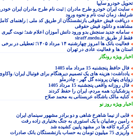
ویل خودرو سایپا
ایت ایران خودرو طرح مادران | ثبت نام طرح مادران ایران خودرو،
ایط، زمان ثبت نام و نحوه ورود
ریافت فیش حقوقی بازنشستگان از طریق کد ملی | راهنمای کامل
اهده و دانلود فیش حقوقی
امانه جدید سنجش بدو ورود دانش آموزان اعلام شد؛ نوبت گیری
از طریق sirat۲.medu.ir
فعالیت بانک ها امروز چهارشنبه ۱۴ مرداد ۱۴۰۵؛ تعطیلی در برخی
تان ها و فعالیت عادی در تهران
بار ویژه
رونگار
ال حافظ پنجشنبه 15 مرداد ماه 1405
ادداشت: هزینه های یک تصمیم دیرهنگام برای فوتبال ایران/ واکاوی
ایای پنهان پرونده گل گهر - چادرملو
ال روزانه واقعی پنجشنبه 15 مرداد 1405
زشکیان: همه مردم، ایران را حفظ کردند
نایه مالک باشگاه عربستانی به محمد صلاح
بار ویژه
روز نو
ابی از نیما شاهرخ شاهی و دو برادر مشهور سینمای ایران
امین رضاییان با یک استوری به جنگ بختیاری زاده رفت
رکره کافه ها در مشهد پایین کشیده شد
یزی 75 میلیون تومان به حساب بازنشستگان بانک صادرات