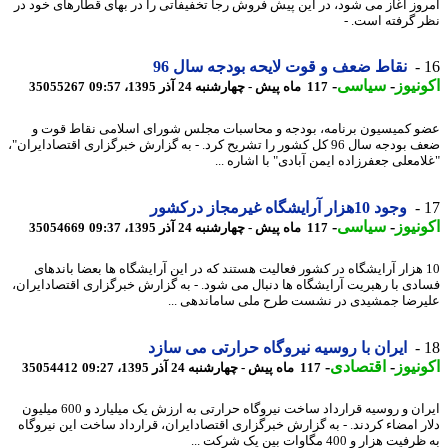
وز آغاز می شود، در این پیش فروش رجا تخفیفاتی را در بهای قطارهای خود در
 گرفته است. -
نقاط ضعف و قوت لایحه بودجه سال 96
نیوز
-
سیاسی
-
117 ماه پیش - چهارشنبه 24 آذر 1395، 09:57
35055267
 کمیسیون برنامه، بودجه و محاسبات مجلس شورای اسلامی نقاط قوت و
ضعف بودجه سال 96 کل کشور را تشریح کرد. - به گزارش خبرگزاری اقتصادایران"،
امعلی جعفرزاده ایمن آبادی" با اشاره ...
وجود 10هزار آرایشگاه غیرمجاز درکشور
نیوز
-
سیاسی
-
117 ماه پیش - چهارشنبه 24 آذر 1395، 09:37
35054669
1 هزار آرایشگاه در کشور فعالیت هستند که در این آرایشگاه ها بعضا باندهای
دی با رهبریت آرایشگاه ها دنبال می شود. - به گزارش خبرگزاری اقتصادایران،
رضا جمشیدی در نشست طرح ملی ساماندهی ...
ایران با روسیه نیروگاه حرارتی می سازد
نیوز
-
اقتصادی
-
117 ماه پیش - چهارشنبه 24 آذر 1395، 09:27
35054412
ایران و روسیه قرارداد ساخت نیروگاه حرارتی به ارزش یک میلیارد و 600 میلیون
ر امضاء کردند. - به گزارش خبرگزاری اقتصادایران، قرارداد ساخت این نیروگاه
 هزار و 400 مگاوات بین یک شرکت ...