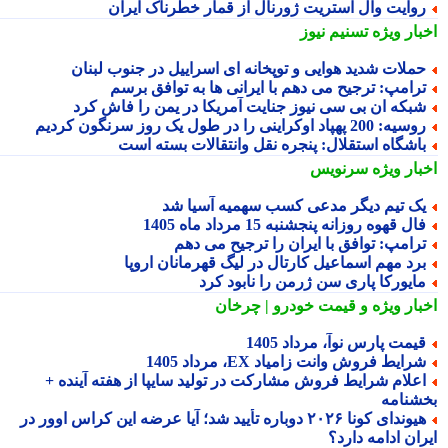
وایت وال استریت ژورنال از قمار خطرناک ایران
بار ویژه
تسنیم نیوز
ملات شدید هوایی و توپخانه ای اسراییل در جنوب لبنان
رامپ: ترجیح می دهم با ایرانی ها به توافق برسم
بکه ان بی سی نیوز جنایت آمریکا در یمن را فاش کرد
یه: 200 پهپاد اوکراینی را در طول یک روز سرنگون کردیم
اشگاه استقلال: پنجره نقل وانتقالات بسته است
بار ویژه
سرنویس
ک تیم دیگر مدعی کسب سهمیه آسیا شد
ال قهوه روزانه پنجشنبه 15 مرداد ماه 1405
رامپ: توافق با ایران را ترجیح می دهم
رد مهم اسماعیل کارتال در لیگ قهرمانان اروپا
ایورکا پاری سن ژرمن را نابود کرد
بار ویژه
و قیمت خودرو | چرخان
یمت پارس نوآ، مرداد 1405
رایط فروش وانت زامیاد EX، مرداد 1405
علام شرایط فروش مشارکت در تولید سایپا از هفته آینده +
شنامه
هیوندای کونا ۲۰۲۶ دوباره تأیید شد؛ آیا عرضه این کراس اوور در
ان ادامه دارد؟