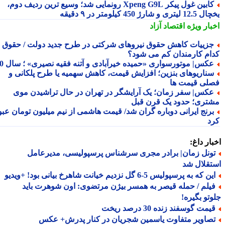
کابین غول پیکر Xpeng G9L رونمایی شد؛ وسیع ترین ردیف دوم،
ری و شارژ 450 کیلومتر در ۹ دقیقه
بار ویژه
اقتصاد آزاد
زییات کاهش حقوق نیروهای شرکتی در طرح جدید دولت / حقوق
ام کارمندان کم می شود؟
کس| موتورسواری «حمیده خیرآبادی و آتنه فقیه نصیری» ؛ سال 70
ناریوهای بنزین؛ افزایش قیمت، کاهش سهمیه یا طرح پلکانی و
لی قیمت ها
کس| سفر زمان؛ یک آرایشگر در تهران در حال تراشیدن موی
تری؛ حدود یک قرن قبل
رنج ایرانی دوباره گران شد/ قیمت هاشمی از نیم میلیون تومان عبور
د
ار داغ:
ونل زمان| برادر مجری سرشناس پرسپولیسی، مدیرعامل
قلال شد
 که به پرسپولیس 5-6 گل نزدیم خیانت شاهرخ بیانی بود! +ویدیو
یلم / حمله قیصر به همسر بیژن مرتضوی: اون شوهرت باید
تو بگیره!
مت گوسفند زنده 30 درصد ریخت
صاویر متفاوت یاسمین شجریان در کنار پدرش+ عکس