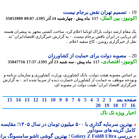
تصمیم تهران نقض برجام نیست
نیوز
-
بین الملل
-
117 ماه پیش - چهارشنبه 24 آذر 1395، 09:07
35053989
مقام ارشد دولت باراک اوباما اعلام کرد، ساخت کشتی مجهز به پیشران هسته
دریایی در ایران ناقض برجام نیست . - به گزارش خبرگزاری اقتصادایران "به
از خبرگزاری رویترز ، کاخ سفید اعلام ...
مصوبه دولت برای حمایت از کشاورزان
نیوز
-
اقتصادی
-
117 ماه پیش - سه شنبه 23 آذر 1395، 17:37
35047716
اساس مصوبه هیئت دولت، بانک کشاورزی، وزارت کشاورزی و سازمان برنامه و
دجه موظف به حمایت از کشاورزان خسارت دیده از سرما شده اند. - به گزارش
گزاری اقتصاد ایران"،هیئت دولت در مصوبه ای،
حه بعد
1
2
3
4
5
6
7
8
9
10
11
12
13
14
15
20
19
18
17
بار ویژه
تک ناک
بهترین سرمایه گذاری با ۵۰۰ میلیون تومان در سال ۱۴۰۵؛ مقایسه
مل گزینه های سودآور
بررسی Galaxy Z Fold8 Ultra ؛ بهترین گوشی تاشو سامسونگ برای