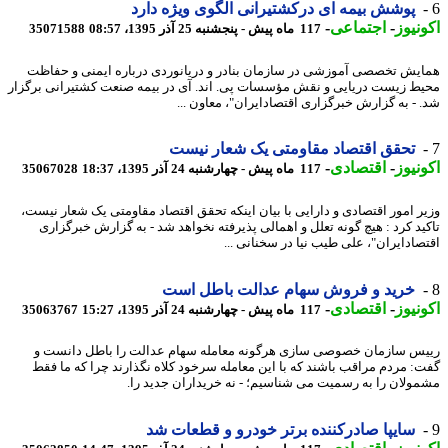
پوشش بیمه ای درکشتیرانی الگوی ویژه دارد
نیوز
-
اجتماعی
-
117 ماه پیش - پنجشنبه 25 آذر 1395، 08:57
35071588
یش تخصصی آموزشی در سازمان بنادر و دریانوردی درباره ایمنی و حفاظت
ط زیست دریایی و نقش مؤسسات پی. اند. آی در بیمه صنعت کشتیرانی برگزار
 - به گزارش خبرگزاری اقتصادایران"، معاون ...
تحقق اقتصاد مقاومتی یک شعار نیست
نیوز
-
اقتصادی
-
117 ماه پیش - چهارشنبه 24 آذر 1395، 18:37
35067028
ر امور اقتصادی و دارایی با بیان اینکه تحقق اقتصاد مقاومتی یک شعار نیست،
ید کرد : هیچ گونه تعلل و اهمالی پذیرفته نخواهد شد - به گزارش خبرگزاری
صادایران"، علی طیب نیا در سخنانی ...
خرید و فروش سهام عدالت باطل است
نیوز
-
اقتصادی
-
117 ماه پیش - چهارشنبه 24 آذر 1395، 15:27
35063767
س سازمان خصوصی سازی هرگونه معامله سهام عدالت را باطل دانست و
: مردم مراقب باشند که با این معامله سرخود کلاه نگذارند چرا که ما فقط
ولان را به رسمیت می شناسیم؛ - نه خریداران جدید را.
سایپا صادرکننده برتر خودرو و قطعات شد