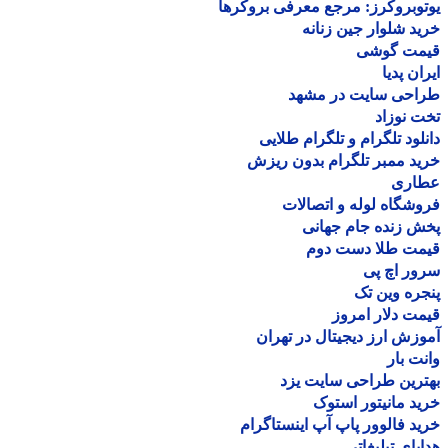
وبروکرز: مرجع معرفی بروکرها
د شلوار جین زنانه
مت گوشی
ان پدیا
احی سایت در مشهد
 نوزاد
لود تلگرام و تلگرام طلایی
د ممبر تلگرام بدون ریزش
اری
شگاه لوله و اتصالات
 زنده جام جهانی
مت طلا دست دوم
ر اچ پی
ره وین تک
ت دلار امروز
زش ارز دیجیتال در تهران
ت بار
رین طراحی سایت یزد
د مانیتور استوک
د فالوور پاپ آپ اینستاگرام
یای تبلیغاتی