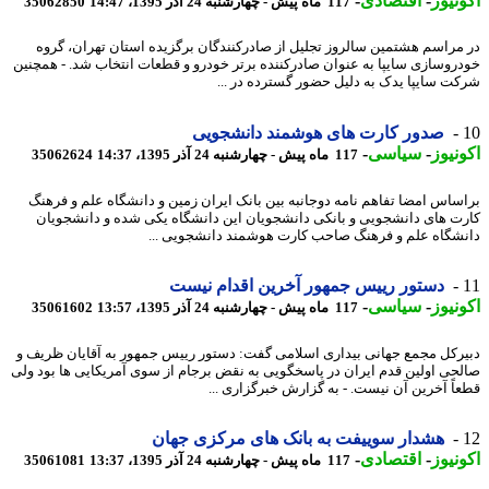
نیوز
-
اقتصادی
-
117 ماه پیش - چهارشنبه 24 آذر 1395، 14:47
35062850
مراسم هشتمین سالروز تجلیل از صادرکنندگان برگزیده استان تهران، گروه
روسازی سایپا به عنوان صادرکننده برتر خودرو و قطعات انتخاب شد. - همچنین
ت سایپا یدک به دلیل حضور گسترده در ...
صدور کارت های هوشمند دانشجویی
نیوز
-
سیاسی
-
117 ماه پیش - چهارشنبه 24 آذر 1395، 14:37
35062624
ساس امضا تفاهم نامه دوجانبه بین بانک ایران زمین و دانشگاه علم و فرهنگ
ت های دانشجویی و بانکی دانشجویان این دانشگاه یکی شده و دانشجویان
شگاه علم و فرهنگ صاحب کارت هوشمند دانشجویی ...
دستور رییس جمهور آخرین اقدام نیست
نیوز
-
سیاسی
-
117 ماه پیش - چهارشنبه 24 آذر 1395، 13:57
35061602
رکل مجمع جهانی بیداری اسلامی گفت: دستور رییس جمهور به آقایان ظریف و
حی اولین قدم ایران در پاسخگویی به نقض برجام از سوی آمریکایی ها بود ولی
اً آخرین آن نیست. - به گزارش خبرگزاری ...
هشدار سوییفت به بانک های مرکزی جهان
نیوز
-
اقتصادی
-
117 ماه پیش - چهارشنبه 24 آذر 1395، 13:37
35061081