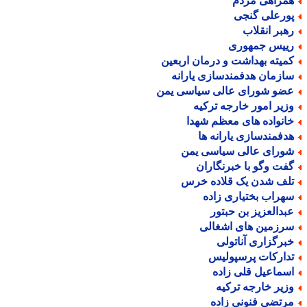
مراهی مردم
ورعلی گنجی
هبر انقلاب
ییس جمهوری
میته بهداشت و درمان اربعین
ازمان هدفمندسازی یارانه
ضو شورای عالی سیاسی یمن
زیر امور خارجه ترکیه
انواده های معظم شهدا
دفمندسازی یارانه ها
ورای عالی سیاسی یمن
فت وگو با خبرنگاران
لف شدن یک قلاده خرس
هراب بختیاری زاده
بدالعزیز بن حبتور
رزمین های اشغالی
برگزاری آناتولی
دارکات پرسپولیس
سماعیل قلی زاده
زیر خارجه ترکیه
رتضی فنونی زاده