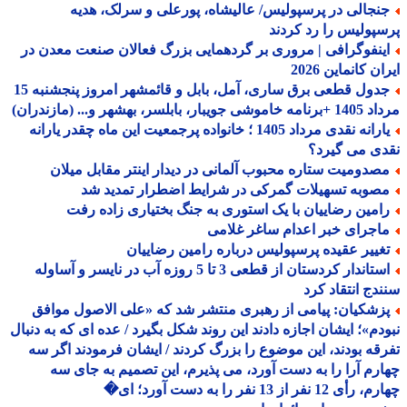
نجالی در پرسپولیس/ عالیشاه، پورعلی و سرلک، هدیه
پولیس را رد کردند
ینفوگرافی | مروری بر گردهمایی بزرگ فعالان صنعت معدن در
ن کانماین 2026
جدول قطعی برق ساری، آمل، بابل و قائمشهر امروز پنجشنبه 15
جویبار، بابلسر، بهشهر و... (مازندران)
یارانه نقدی مرداد 1405 ؛ خانواده پرجمعیت این ماه چقدر یارانه
ی می گیرد؟
صدومیت ستاره محبوب آلمانی در دیدار اینتر مقابل میلان
صوبه تسهیلات گمرکی در شرایط اضطرار تمدید شد
امین رضاییان با یک استوری به جنگ بختیاری زاده رفت
اجرای خبر اعدام ساغر غلامی
غییر عقیده پرسپولیس درباره رامین رضاییان
استاندار کردستان از قطعی 3 تا 5 روزه آب در نایسر و آساوله
دج انتقاد کرد
زشکیان: پیامی از رهبری منتشر شد که «علی الاصول موافق
دم»؛ ایشان اجازه دادند این روند شکل بگیرد / عده ای که به دنبال
قه بودند، این موضوع را بزرگ کردند / ایشان فرمودند اگر سه
رم آرا را به دست آورد، می پذیرم، این تصمیم به جای سه
 12 نفر از 13 نفر را به دست آورد؛ ای�