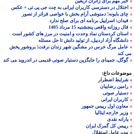
بر مهم برای زائران اربعین
ختلال در دسترسی کاربران ایرانی به چت جی پی تی + عکس
ای بابونه؛ دمنوشی آرام بخش با خواصی فراتر از تصور
یدان: اسراییل برنامه ای برای صلح ندارد
ل روزانه واقعی پنجشنبه 15 مرداد 1405
ستان کردستان نماد وحدت و امنیت در مرز های کشور است
انشگاه آزاد اردبیل، از تولید دانش تا حل مسئله
امل مرگ خرس در مشگین شهر زندان نرفت؛ بروشور پخش
کند
وگل، جمینای را جایگزین دستیار صوتی قدیمی در اندروید می کند
ضوعات داغ:
رایط اضطرار
امین رضاییان
ستیار صوتی
اربران ایرانی
عاون اول رییس جمهور
زیر خارجه ایتالیا
ارانه نقدی
ییس کل گمرک ایران
دیرعامل استقلال