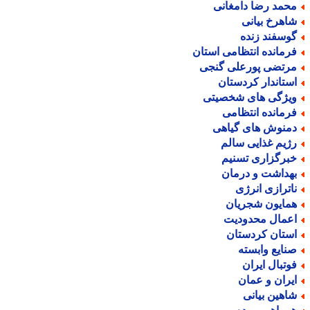
حمد رضا دامغانی
اهرخ بیانی
وسفند زنده
رمانده انتظامی استان
رتضی پورعلی گنجی
ستاندار کردستان
یژگی های شخصیتی
رمانده انتظامی
منوش های گیاهی
ژیم غذایی سالم
برگزاری تسنیم
هداشت و درمان
اترازی انرژی
مایون شجریان
عمال محدودیت
ستان کردستان
نایع وابسته
وتبال ایران
یران و عمان
اهین بیانی