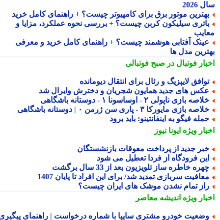
2026
هترین موتور برق برای کامپیوتر چیست؟ + راهنمای کامل خرید
اتری سیلیکون کربن چیست؟ + بررسی نحوه عملکرد، مزایا و
ایب
ینک آفتابی هوشمند چیست؟ + راهنمای کامل خرید و معرفی
ترین مدل ها
بار فوتبال در صبح فوتبالی
وافق لایپزیگ و رئال برای انتقال دیومانده
کس های جدید همایون شجریان و دخترش وایرال شد
لاصه بازی ناپولی ۲ - اوساسونا ۱ - دوستانه باشگاهی
لاصه بازی مایورکا ۳ - پاری سن ژرمن ۰ | دوستانه باشگاهی
مله فیگو به اینفانتینو: باید برود
بار ویژه
ایونا نیوز
بر جدید از پرداخت معوقات بازنشستگان
ین فرودگاه از فردا تعطیل می شود
هره خاطره ساز تلویزیون بعد از 33 سال برگشت
عافیت سربازی تمدید شد/ برای این افراد تا پایان 1407
از تمام نشدن موشک های ایران چیست؟
بار ویژه
اندیشه معاصر
ضعیت خودرو مشتری سایپا با شماره درخواست | راهنمای پیگیری