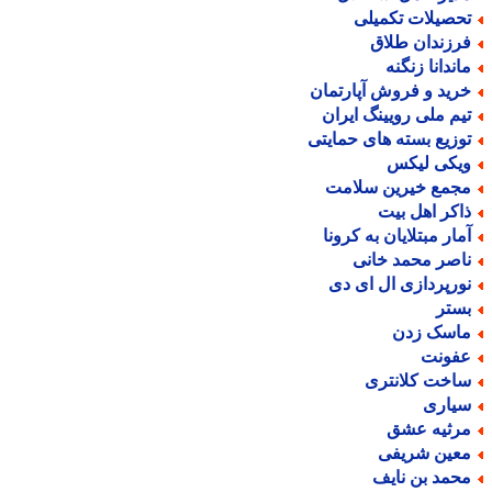
حصیلات تکمیلی
رزندان طلاق
اندانا زنگنه
رید و فروش آپارتمان
یم ملی رویینگ ایران
وزیع بسته های حمایتی
یکی لیکس
جمع خیرین سلامت
اکر اهل بیت
مار مبتلایان به کرونا
اصر محمد خانی
ورپردازی ال ای دی
ستر
اسک زدن
فونت
اخت کلانتری
یاری
رثیه عشق
عین شریفی
حمد بن نایف