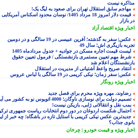
اکره نیست
هاجم سابق استقلال تهران برای صعود به لیگ یک!
قیمت دلار امروز 18 مرداد 1405/ نوسان محدود اسکناس آمریکایی
بازار
بار ویژه
اقتصاد آزاد
عکس| سفر به گذشته؛ آفرین عبیسی در 19 سالگی و در دومین
ربه بازیگری اش؛ سال 49
یست قیمت اجاره مسکن در جوادیه + جدول مردادماه 1405
رط مهم تعیین مستمری بازنشستگی / فرمول تعیین حقوق
زنشستگان اعلام شد
نتقاد صریح واعظ آشتیانی از مدیریت در استقلال
کس| سفر زمان؛ نیکی کریمی در 19 سالگی با لباس عروس
بار ویژه
رونگار
ضاوند، مهره ویژه محرم برای فصل جدید
صمیم دولت برای نوسازی ناوگان؛ 4000 اتوبوس نو به کشور می آید
مب نقل و انتقالاتی ژابی، بازیکن نیست!
حتمال شکست اردوغان در دور دوم انتخابات ریاست جمهوری ترکیه
دیدترین عکس نیکی کریمی با استایل تازه در باشگاه؛ چه خبر از این
نوی جذاب؟
بار ویژه
و قیمت خودرو | چرخان