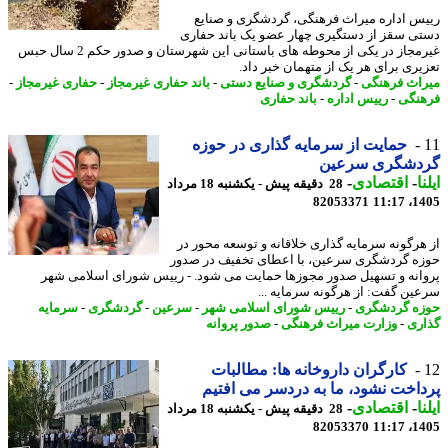
س اداره میراث فرهنگی، گردشگری و صنایع
ی سقز از دستگیری چهار عضو یک باند حفاری
غیرمجاز در یکی از محوطه های باستانی این شهرستان و صدور حکم 2 سال حبس
یری برای هر یک از متهمان خبر داد.
اث فرهنگی
-
گردشگری و صنایع دستی
-
باند حفاری غیرمجاز
-
حفاری غیرمجاز
-
نگی
-
رییس اداره
-
باند حفاری
حمایت از سرمایه گذاری در حوزه
دشگری سرعین
ا
-
اقتصادی
-
28 دقیقه پیش - یکشنبه 18 مرداد
82053371
1405
هرگونه سرمایه گذاری خلاقانه و توسعه محور در
ه گردشگری سرعین، با اعطای تخفیف در صدور
انه و تسهیل صدور مجوزها حمایت می شود. - رییس شورای اسلامی شهر
ین گفت: از هرگونه سرمایه ...
ه گردشگری
-
رییس شورای اسلامی شهر
-
سرعین
-
گردشگری
-
سرمایه
ری
-
وزارت میراث فرهنگی
-
صدور پروانه
کارگران داروخانه ها: مطالبات
اخت نشود، ما به دردسر می افتیم
ا
-
اقتصادی
-
28 دقیقه پیش - یکشنبه 18 مرداد
82053370
1405