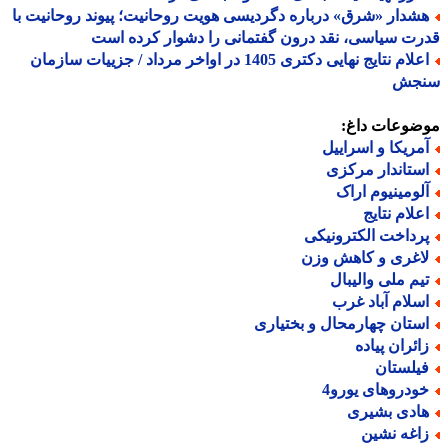
شدار «شرق» درباره دگردیسی هویت روحانیت؛ پیوند روحانیت با
ت سیاسی، نقد درون گفتمانی را دشوار کرده است
اعلام نتایج نهایی دکتری 1405 در اواخر مرداد / جزییات سازمان
جش
ضوعات داغ:
مریکا و اسراییل
ستاندار مرکزی
لومینیوم اراک
علام نتایج
رداخت الکترونیکی
اغری و کاهش وزن
یم ملی والیبال
سلام آباد غرب
ستان چهارمحال و بختیاری
ائران پیاده
یلستان
ودروهای یورو4
ادی بشیری
اغه نشین