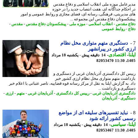
رعامل موزه ملی انقلاب اسلامی و دفاع مقدس
احکام جداگانه ای، هفت انتصاب جدید را در حوزه
 مدیریتی، فرهنگی، رسانه ای، فضای مجازی و روابط عمومی و امور
کسوتان دفاع مقدس این مجموعه ...
ع مقدس
-
انقلاب اسلامی
-
موزه ملی
-
پیشکسوتان دفاع مقدس
-
مقدس
-
ع
-
روابط عمومی
دستگیری متهم متواری مخل نظام
ی کشور در پیرانشهر
ا
-
اقتصادی
-
14 دقیقه پیش - یکشنبه 18 مرداد
82053470
1405
س کل دادگستری آذربایجان غربی از دستگیری و
داشت متهم متواری مخل نظام ارزی کشور خبر
. به گزارش ایلنا به نقل از مرکز رسانه قوه قضاییه، ناصر عتباتی با اعلام خبر
گیری و بازداشت ...
گستری آذربایجان غربی
-
رییس کل دادگستری
-
آذربایجان غربی
-
متهم
-
ارزی
-
گیری
-
آذربایجان
نباید تفسیرهای سلیقه ای از مواضع
ی کشور ارائه شود
ا
-
سیاسی
-
14 دقیقه پیش - یکشنبه 18 مرداد
82053467
1405