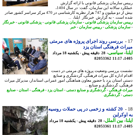
س سازمان پزشکی قانونی با ارائه گزارش
عملکرد سالانه این سازمان، گفت: در سال 1404،
بیش از دو میلیون و 747 هزار نظریه کارشناسی در 470 مرکز سراسر کشور صادر
 است. - به گزارش خبرنگار ایلنا، ...
س سازمان پزشکی قانونی
-
سازمان پزشکی قانونی
-
پزشکی قانونی
-
خبرنگار
زمان پزشکی
-
رییس سازمان
-
خبر
بررسی روند اجرای پروژه های مرمتی
اث فرهنگی استان یزد
ا
-
سیاسی
-
28 دقیقه پیش - یکشنبه 18 مرداد
82053362
1405
ت بررسی وضعیت پروژه های مرمتی در دست
ام اداره کل میراث فرهنگی، گردشگری و صنایع
ی استان یزد با حضور معاون هماهنگی امور عمرانی استاندار، مدیرکل میراث
نگی، گردشگری و صنایع ...
اث فرهنگی
-
گردشگری و صنایع دستی
-
استان یزد
-
فرهنگی
-
استان
-
صنایع
تی
-
گردشگری
20 کشته و زخمی در پی حملات روسیه
اوکراین
ا
-
بین الملل
-
28 دقیقه پیش - یکشنبه 18 مرداد
82053361
1405