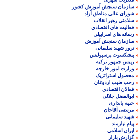
ازمان سنجش آموزش کشور
ورای عالی مناطق آزاد
لامتی رهبر انقلاب
عالیت های اقتصادی
سانه های اسراییلی
ازمان سنجش آموزش
رور شهید سلیمانی
یشکسوت پرسپولیس
ییس جمهور ترکیه
زارت امور خارجه
حصول استراتژیک
جب طیب اردوغان
عالان اقتصادی
بوالفضل جلالی
بهه پایداری
رتضی آقاخان
هید سلیمانی
یام نیازمند
یران اسلامی
زارش بازار