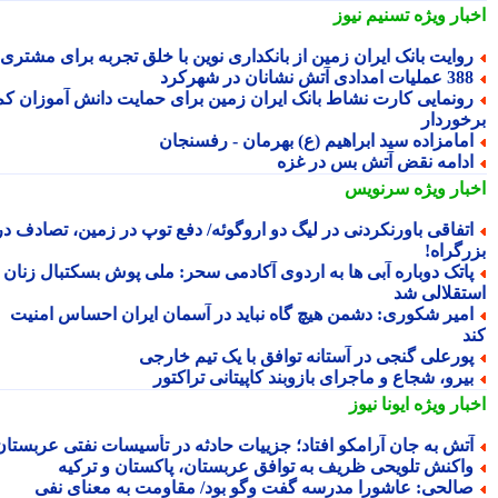
بار ویژه
تسنیم نیوز
وایت بانک ایران زمین از بانکداری نوین با خلق تجربه برای مشتری
عملیات امدادی آتش نشانان در شهرکرد
ونمایی کارت نشاط بانک ایران زمین برای حمایت دانش آموزان کم
خوردار
مامزاده سید ابراهیم (ع) بهرمان - رفسنجان
دامه نقض آتش بس در غزه
بار ویژه
سرنویس
تفاقی باورنکردنی در لیگ دو اروگوئه/ دفع توپ در زمین، تصادف در
رگراه!
اتک دوباره آبی ها به اردوی آکادمی سحر: ملی پوش بسکتبال زنان
تقلالی شد
میر شکوری: دشمن هیچ گاه نباید در آسمان ایران احساس امنیت
د
ورعلی گنجی در آستانه توافق با یک تیم خارجی
یرو، شجاع و ماجرای بازوبند کاپیتانی تراکتور
بار ویژه
ایونا نیوز
تش به جان آرامکو افتاد؛ جزییات حادثه در تأسیسات نفتی عربستان
اکنش تلویحی ظریف به توافق عربستان، پاکستان و ترکیه
الحی: عاشورا مدرسه گفت وگو بود/ مقاومت به معنای نفی