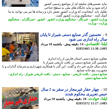
ید تفسیرهای سلیقه ای از مواضع رسمی کشور
ئه شود و نباید جایگاه های ملی به سطح جناحی
یل یابد. اینجاست که وزارت کشور نقش دارد و رسانه ها نیز می توانند به ما
 کنند. - سخنگوی وزارت کشور گفت:
رت کشور
-
خبرنگار
-
سخنگوی وزارت کشور
-
کشور
-
خبرنگاران
-
سخنگوی
رت
-
وزارت
نخستین گذر صنایع دستی شیراز تا پایان
 راه اندازی می شود
ا
-
اقتصادی
-
14 دقیقه پیش - یکشنبه 18 مرداد
82053465
1405
ون صنایع دستی استان فارس از راه اندازی
تین گذر صنایع دستی در بافت تاریخی شیراز تا
ان سال جاری خبر داد و گفت: این گذر با همکاری شهرداری و سرمایه گذاران و با
ریت پنج خانه صنایع ...
یع دستی
-
بافت تاریخی
-
صنایع
-
دستی
-
بافت تاریخی شیراز
-
راه اندازی
-
ه صنایع دستی
چهار حفار غیرمجاز در سقز به 2 سال
س تعزیری محکوم شدند
ا
-
حوادث
-
28 دقیقه پیش - یکشنبه 18 مرداد
82053372
1405