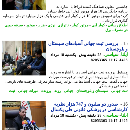
شین معاون هماهنگ کننده فراجا با اشاره به
برنامه جایگزینی 10 هزار موتور کولر آبی خاطرنشان
کرد: برای تعویض موتور 10 هزار کولر آبی قدیمی با یک هزار میلیارد تومان سرمایه
ی قرار داد ...
اع رسانی
-
کولر آبی
-
موتور کولر
-
ناترازی انرژی
-
هزار
-
موتور
-
صرفه جویی
مصرف برق
بررسی ثبت جهانی آسبادهای سیستان
لوچستان
ا
-
سیاسی
-
28 دقیقه پیش - یکشنبه 18 مرداد
82053365
1405
ول پرونده ثبت جهانی آسبادها با اشاره به روند
ده سازی این پرونده برای ثبت در فهرست میراث
نی گفت: ثبت جهانی آسبادها می تواند زمینه ساز معرفی ظرفیت های تاریخی،
ماعی و فرهنگی ...
 جهانی
-
سیستان و بلوچستان
-
جهانی
-
روند
-
پرونده
-
میراث جهانی
-
ثبت
صدور دو میلیون و 747 هزار نظریه
رشناسی در پزشکی قانونی طی یکسال
ا
-
سیاسی
-
28 دقیقه پیش - یکشنبه 18 مرداد
82053363
1405