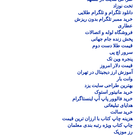
 نوزاد
لود تلگرام و تلگرام طلایی
د ممبر تلگرام بدون ریزش
اری
شگاه لوله و اتصالات
 زنده جام جهانی
مت طلا دست دوم
ر اچ پی
ره وین تک
ت دلار امروز
زش ارز دیجیتال در تهران
ت بار
رین طراحی سایت یزد
د مانیتور استوک
د فالوور پاپ آپ اینستاگرام
یای تبلیغاتی
ید سالت
نه چاپ کتاب با ارزان ترین قیمت
 کتاب ویژه رتبه بندی معلمان
موزیک