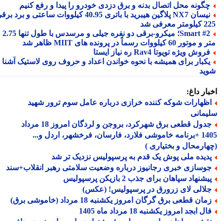
گونه محل اتصال بدنه و برق دزدی خودرو را پیدا و رفع کنیم
نیسان NX7 پلاگین هیبرید با باتری 40.95 کیلووات ساعتی و برد برقی
 معرفی شد
Smart #2؛ میکرو-برقی دو نفره جیلی و مرسدس با طول تنها 2.75
ور 60 کیلووات رسماً در پرونده های MIIT ظاهر شد
روش ویژه تویوتا Rav4 ره نیاز ایستا
کبار برای همیشه با نحوه خواندن اعداد و حروف روی لاستیک آشنا
ید
ار داغ:
ظهارات شوکه کننده خرازی درباره عامل سوم ترور شهید
مانی
جدول قطعی برق شهرکرد، بروجن و لردگان امروز 18 مرداد
1405 +برنامه خاموشی فلارد، فارسان، فرخشهر، اردل و...
ارمحال و بختیاری )
دیده ملی پوش یک قدم به پرسپولیس نزدیک تر شد
وسازی خبری رجانیوز درباره وضعیت سلامتی رهبر انقلاب+سند
شنهاد سپاهان برای جذب 2 بازیکن پرسپولیس
لالی لای زرورق در پرسپولیس! (عکس)
ان قطعی برق گرگان امروز یکشنبه 18 مرداد (خاموشی برق)
ل ابجد امروز یکشنبه 18 مرداد ماه 1405