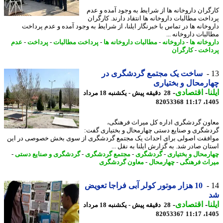
گران داروخانه ها از شرایط به وجود آمده و عدم
اخت مطالبات داروخانه ها انتقاد دارند. کارگران
وخانه ها در تماس با خبرنگار ایلنا، از شرایط به وجود آمده و عدم پرداخت
بات داروخانه ...
وخانه ها
-
داروخانه
-
مطالبات داروخانه ها
-
پرداخت مطالبات
-
پرداخت
-
عدم
اخت
-
کارگران
ساخت یک مجتمع گردشگری در
رمحال و بختیاری
ا
-
اقتصادی
-
28 دقیقه پیش - یکشنبه 18 مرداد
82053368
1405
ون گردشگری اداره کل میراث فرهنگی،
شگری و صنایع دستی چهارمحال و بختیاری گفت:
فقت اصولی برای احداث یک مجتمع گردشگری از سوی بخش خصوصی در این
ان صادر شد. به گزارش ایلنا به نقل ...
رمحال و بختیاری
-
گردشگری
-
مجتمع گردشگری
-
گردشگری و صنایع دستی
-
اث فرهنگی
-
چهارمحال
-
معاون گردشگری
10 هزار موتور کولر آبی فراجا تعویض
ا
-
اقتصادی
-
28 دقیقه پیش - یکشنبه 18 مرداد
82053367
1405