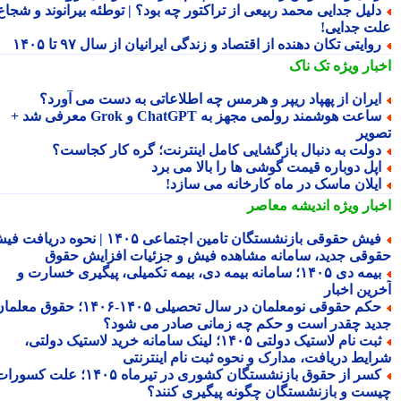
لیل جدایی محمد ربیعی از تراکتور چه بود؟ | توطئه بیرانوند و شجاع
ت جدایی!
وایتی تکان دهنده از اقتصاد و زندگی ایرانیان از سال ۹۷ تا ۱۴۰۵
بار ویژه
تک ناک
یران از پهپاد ریپر و هرمس چه اطلاعاتی به دست می آورد؟
ساعت هوشمند رولمی مجهز به ChatGPT و Grok معرفی شد +
ویر
ولت به دنبال بازگشایی کامل اینترنت؛ گره کار کجاست؟
پل دوباره قیمت گوشی ها را بالا می برد
یلان ماسک در ماه کارخانه می سازد!
بار ویژه
اندیشه معاصر
فیش حقوقی بازنشستگان تامین اجتماعی ۱۴۰۵ | نحوه دریافت فیش
وقی جدید، سامانه مشاهده فیش و جزئیات افزایش حقوق
بیمه دی ۱۴۰۵؛ سامانه بیمه دی، بیمه تکمیلی، پیگیری خسارت و
رین اخبار
حکم حقوقی نومعلمان در سال تحصیلی ۱۴۰۵-۱۴۰۶؛ حقوق معلمان
ید چقدر است و حکم چه زمانی صادر می شود؟
ثبت نام لاستیک دولتی ۱۴۰۵؛ لینک سامانه خرید لاستیک دولتی،
ایط دریافت، مدارک و نحوه ثبت نام اینترنتی
کسر از حقوق بازنشستگان کشوری در تیرماه ۱۴۰۵؛ علت کسورات
ست و بازنشستگان چگونه پیگیری کنند؟