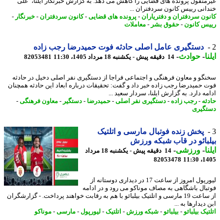
منقول پرونده های قضایی را کاهش می دهد. به گزارش خبرنگار ایلنا، علی
انی رییس کانون سردفتران ...
ون سردفتران و دفتریاران
-
پرونده های قضایی
-
کانون سردفتران
-
خبرنگار
-
س کانون
-
حقوق بشر
-
معاملات
دستگیری عامل اصلی حادثه فوت حمیدرضا رجب زاده
ا
-
حوادث
-
14 دقیقه پیش - یکشنبه 18 مرداد 1405، 11:30
82053481
گو و معاون فرهنگی و اجتماعی فراجا از دستگیری نفر اصلی دخیل در حادثه
 حمیدرضا رجب زاده خبر داد و گفت: تحقیقات درباره ابعاد این حادثه همچنان
ه دارد. به گزارش ایلنا، سردار سعید ...
ثه
-
رجب زاده
-
دستگیری نفر اصلی
-
حمیدرضا
-
دستگیر
-
معاون فرهنگی
-
گیری
پخش زنده فوتبال مارسی و اتلتیک
بائو در قاب شبکه ورزش
ا
-
ورزشی
-
14 دقیقه پیش - یکشنبه 18 مرداد
82053478
1405
لیورپول امروز از ساعت 17 در دیداری دوستانه از
بال باشگاهی به مصاف موناکو می رود و در ادامه
از ساعت 19 مارسی و اتلتیک بیلبائو با هم به رقابت خواهند پرداخت. - گزارشگران
دیدارها به ...
یک بیلبائو
-
بیلبائو
-
شبکه ورزش
-
اتلتیک
-
لیورپول
-
مارسی
-
موناکو