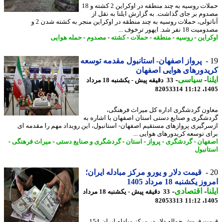
حملات روسیه به چند منطقه در اوکراین 2 کشته و 18
وم بر جای گذاشت. به گزارش ایلنا به نقل از
آناتولی، حملات روسیه به چند منطقه در اوکراین منجر به کشته شدن 2 و
 نفر شد. ایهور ترخوف ...
راین
-
روسیه
-
منطقه
-
حملات
-
کشته
-
مصدوم
-
حمله هوایی
پرواز اصفهان- استانبول مقدمه توسعه
دورهای هوایی اصفهان
ا
-
سیاسی
-
33 دقیقه پیش - یکشنبه 18 مرداد
82053314
1405
ون گردشگری اداره کل میراث فرهنگی،
شگری و صنایع دستی استان اصفهان با اشاره به
رگیری پروازهای مستقیم اصفهان- استانبول، این رویداد مهم را مقدمه ای
ی توسعه کریدورهای هوایی ...
هان
-
گردشگری
-
پرواز
-
استان
-
گردشگری و صنایع دستی
-
میراث فرهنگی
-
انبول
قیمت دلار و یورو مرکز مبادله ایران؛
 یکشنبه 18 مرداد 1405
ا
-
اقتصادی
-
33 دقیقه پیش - یکشنبه 18 مرداد
82053313
1405
قیمت فروش حواله دلار در مرکز مبادله ایران 154