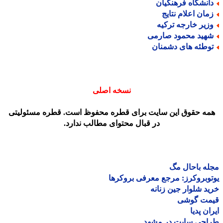
انشگاه فرهنگیان
مان اعلام نتایج
زیر خارجه ترکیه
هید محمود صارمی
وطئه های دشمنان
نسخه اصلی
مه حقوق این سایت برای قطره محفوظ است. قطره مسئولیتی
در قبال محتوای مطالب ندارد.
ه باحال مگ
وبروکرز: مرجع معرفی بروکرها
د شلوار جین زنانه
مت گوشی
ان پدیا
احی سایت در مشهد