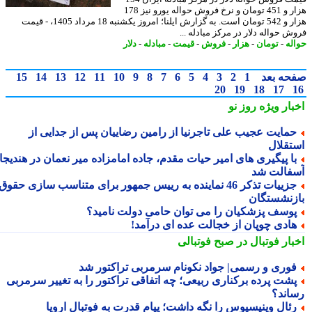
هزار و 451 تومان و نرخ فروش حواله یورو نیز 178
هزار و 542 تومان است. به گزارش ایلنا؛ امروز یکشنبه 18 مرداد 1405، - قیمت
ش حواله دلار در مرکز مبادله ...
له
-
تومان
-
هزار
-
فروش
-
قیمت
-
مبادله
-
دلار
حه بعد
1
2
3
4
5
6
7
8
9
10
11
12
13
14
15
20
19
18
17
بار ویژه
روز نو
مایت عجیب علی تاجرنیا از رامین رضاییان پس از جدایی از
تقلال
ا پیگیری های امیر حیات مقدم، جاده امامزاده میر نعمان در هندیجان
فالت شد
جزییات تذکر 46 نماینده به رییس جمهور برای متناسب سازی حقوق
زنشستگان
وسف پزشکیان را می توان حامی دولت نامید؟
ادی چوپان از خجالت عده ای درآمد!
بار فوتبال در صبح فوتبالی
وری و رسمی| جواد نکونام سرمربی تراکتور شد
شت پرده برکناری ربیعی؛ چه اتفاقی تراکتور را به تغییر سرمربی
اند؟
ئال وینیسیوس را نگه داشت؛ پیام قدرت به فوتبال اروپا