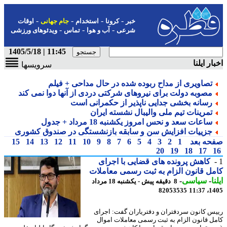
-
-
-
-
خبر
کرونا
استخدام
جام جهانی
اوقات
-
-
-
شرعی
آب و هوا
تماس
ویدئوهای ورزشی
11:45 | 1405/5/18
ار ایلنا
سرویسها
تصاویری از مداح ربوده شده در حال مداحی + فیلم
مصوبه دولت برای نیروهای شرکتی دردی از آنها دوا نمی کند
رسانه بخشی جدایی ناپذیر از حکمرانی است
تمرینات تیم ملی والیبال نشسته ایران
ساعات سعد و نحس امروز یکشنبه 18 مرداد + جدول
جزییات افزایش سن و سابقه بازنشستگی در صندوق کشوری
حه بعد
1
2
3
4
5
6
7
8
9
10
11
12
13
14
15
20
19
18
17
کاهش پرونده های قضایی با اجرای
ل قانون الزام به ثبت رسمی معاملات
ا
-
سیاسی
-
8 دقیقه پیش - یکشنبه 18 مرداد
82053535
1405
س کانون سردفتران و دفتریاران گفت: اجرای
ل قانون الزام به ثبت رسمی معاملات اموال