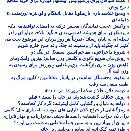
قشه سپاهان برای پرسپولیس؛ پیشنهادِ دوباره برای خرید مدافع
خ پوش!
ویدیو| خلاصه بازی بارسلونا مقابل ناتینگام و اودینزه/ تورنمنت 45
قه ای!
اکنش عجیب نمایندگان مجلس ترکیه به امضای توافقنامه مکه
زشکیان: برای همیشه که نمی توان جنگید؛ بالاخره باید آن را در
ه ای به پایان رساند / تقریباً هر روز درباره این موضوع بحث می
م که چگونه باید از وضعیت نه جنگ و نه صلح خارج شویم
روع ماجراجویی مهاجم اسبق استقلال در لیگ دو
وش های سریع لاغری و کاهش وزن سالم؛ بهترین راهکارهای
ش وزن بدون بازگشت، رژیم غذایی و ورزش برای رسیدن به
 ایده آل
قوط وحشتناک آسانسور در پاساژ علاءالدین / کابین مرگ به
قه منفی سه رفت
مت دلار، طلا و سکه امروز 18 مرداد 1405
وش خلاقانه کاشت هندوانه در خانه را ببینید + فیلم
ولت به دنبال بازگشایی کامل اینترنت؛ گره کار کجاست؟
مزگشایی از حراج کلان دارایی های موسسه اعتباری ملل/ گامی
ی یک جراحی اقتصادی، انضباط بخشی به ترازنامه و مهار ناترازی
یران از پهپاد ریپر و هرمس چه اطلاعاتی به دست می آورد؟
رز تهیه کیک انبه ای ساده و مجلسی در خانه