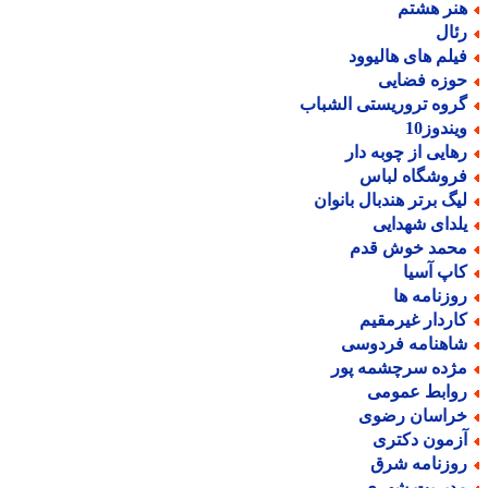
نر هشتم
ئال
یلم های هالیوود
وزه فضایی
روه تروریستی الشباب
یندوز10
هایی از چوبه دار
روشگاه لباس
یگ برتر هندبال بانوان
لدای شهدایی
حمد خوش قدم
اپ آسیا
وزنامه ها
اردار غیرمقیم
اهنامه فردوسی
ژده سرچشمه پور
وابط عمومی
راسان رضوی
زمون دکتری
وزنامه شرق
دیریت شهری