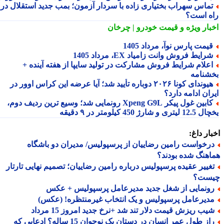
ماس سهراب بختیاری زاده با سردار آزمون؛ بمب جدید استقلال در
ه است؟
بار ویژه
و قیمت خودرو | چرخان
یمت پارس نوآ، مرداد 1405
رایط فروش وانت زامیاد EX، مرداد 1405
علام شرایط فروش مشارکت در تولید سایپا از هفته آینده +
شنامه
هیوندای کونا ۲۰۲۶ دوباره تأیید شد؛ آیا عرضه این کراس اوور در
ان ادامه دارد؟
کابین غول پیکر Xpeng G9L رونمایی شد؛ وسیع ترین ردیف دوم،
ری و شارژ 450 کیلومتر در ۹ دقیقه
ار داغ:
رخواست رامین رضاییان از پرسپولیس/ مدیران دو باشگاه
هنگ شده بودند؟
غییر عقیده پرسپولیس درباره رامین رضاییان؛ تصمیم نهایی تارتار
ست؟
ونمایی از شغل جدید مدیرعامل پرسپولیس + عکس
دیرعامل پرسپولیس و یک انتخاب غیرمنتظره! (عکس)
یب ریزش قیمت دلار تند شد +نرخ جدید امروز 15 مرداد
راز طول عمر انسان در دستان یک نوجوان 15 ساله؟ ادعایی که