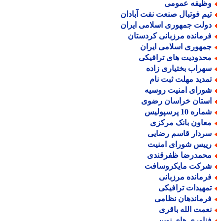
ظیفه عمومی
یم فوتبال صنعت نفت آبادان
ولت جمهوری اسلامی ایران
رمانده مرزبانی کردستان
مهوری اسلامی ایران
حدودیت های ترافیکی
هراب بختیاری زاده
مدید مهلت ثبت نام
ورای امنیت روسیه
ستان خراسان رضوی
اره 10 پرسپولیس
عاون بانک مرکزی
ردار قاسم رضایی
ییس شورای امنیت
حمدرضا ظفرقندی
رکت مایکروسافت
رمانده مرزبانی
مهیدات ترافیکی
رماندهان نظامی
عمت الله باقری
ناوری های نوین