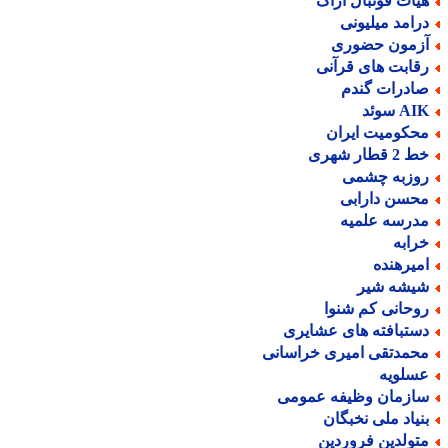
یات فوتبال اراک
رامد میلیونی
زمون حضوری
قابت های قرآنی
ادرات گندم
A سوئد
حکومیت ایران
2 قطار شهری
وزبه چشمی
حسن دارابی
درسه علمیه
رابه
میرهنده
یشه شیر
وحانی کم شنوا
ستبافته های عشایری
حمدتقی امیری خراسانی
سلویه
ازمان وظیفه عمومی
نیاد ملی نخبگان
تولدین فروردین