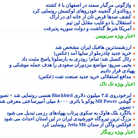
اژگونی مرگبار سمند در اصفهان با 4 کشته
ونالدو از گنجینه خودروهای لوکسش رونمایی کرد
شف صدها قرص نان از خانه ای در اراک
ستقلال با دو غایب مقابل این تیم
مریکا شرط گذاشت و دولت سوریه پذیرفت
بار ویژه
سرنویس
رزشمندترین هافبک ایران مشخص شد
رید جدید چادرملو از سایپا آمد (عکس)
ئال کنسل شد/ تمام! رودری به بارسلونا پاسخ مثبت داد
حیی سریع: مواضع مزدوران سعودی را هدف حمله موشکی و
پادی قرار دادیم
دافع استقلالی خرید جدید صنعت نفت (عکس)
بار ویژه
تک ناک
رخودروی ۲.۵ میلیون دلاری Blackbird هنسی رونمایی شد + تصویر
گوشی M8 Power پوکو با باتری ۸۰۰۰ میلی آمپرساعتی معرفی شد
تصویر
الگرد بلک هاوک به سکوی پرتاب پهپادهای رزمی تبدیل می شود
زرگ ترین نیروگاه خورشیدی ایران در این استان احداث می شود
ولکس واگن از سدان Jetta M6 رونمایی کرد
بار ویژه
رونگار