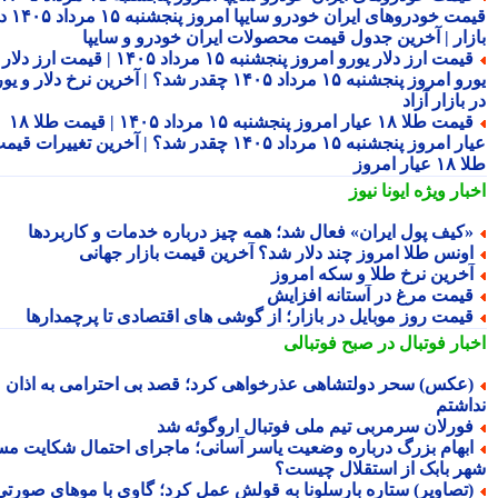
قیمت خودروهای ایران خودرو سایپا امروز پنجشنبه ۱۵ مرداد ۱۴۰۵ در
زار | آخرین جدول قیمت محصولات ایران خودرو و سایپا
قیمت ارز دلار یورو امروز پنجشنبه ۱۵ مرداد ۱۴۰۵ | قیمت ارز دلار
یورو امروز پنجشنبه ۱۵ مرداد ۱۴۰۵ چقدر شد؟ | آخرین نرخ دلار و یورو
بازار آزاد
قیمت طلا ۱۸ عیار امروز پنجشنبه ۱۵ مرداد ۱۴۰۵ | قیمت طلا ۱۸
عیار امروز پنجشنبه ۱۵ مرداد ۱۴۰۵ چقدر شد؟ | آخرین تغییرات قیمت
ار امروز
بار ویژه
ایونا نیوز
کیف پول ایران» فعال شد؛ همه چیز درباره خدمات و کاربردها
ونس طلا امروز چند دلار شد؟ آخرین قیمت بازار جهانی
خرین نرخ طلا و سکه امروز
یمت مرغ در آستانه افزایش
یمت روز موبایل در بازار؛ از گوشی های اقتصادی تا پرچمدارها
بار فوتبال در صبح فوتبالی
عکس) سحر دولتشاهی عذرخواهی کرد؛ قصد بی احترامی به اذان
اشتم
ورلان سرمربی تیم ملی فوتبال اروگوئه شد
بهام بزرگ درباره وضعیت یاسر آسانی؛ ماجرای احتمال شکایت مس
ر بابک از استقلال چیست؟
تصاویر) ستاره بارسلونا به قولش عمل کرد؛ گاوی با موهای صورتی!