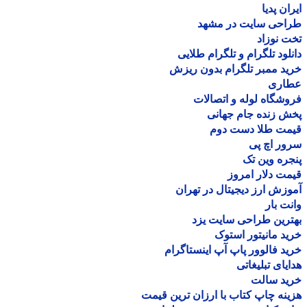
ان پدیا
احی سایت در مشهد
 نوزاد
لود تلگرام و تلگرام طلایی
د ممبر تلگرام بدون ریزش
اری
شگاه لوله و اتصالات
 زنده جام جهانی
مت طلا دست دوم
ر اچ پی
ره وین تک
ت دلار امروز
زش ارز دیجیتال در تهران
ت بار
رین طراحی سایت یزد
د مانیتور استوک
د فالوور پاپ آپ اینستاگرام
یای تبلیغاتی
ید سالت
نه چاپ کتاب با ارزان ترین قیمت