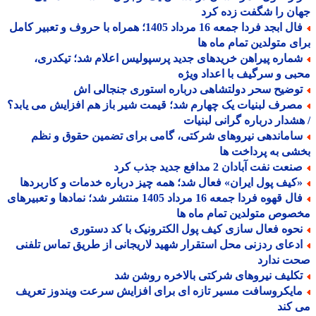
ن را شگفت زده کرد
فال ابجد فردا جمعه 16 مرداد 1405؛ همراه با حروف و تعبیر کامل
ی متولدین تمام ماه ها
ماره پیراهن خریدهای جدید پرسپولیس اعلام شد؛ تیکدری،
ی و سرگیف با اعداد ویژه
وضیح سحر دولتشاهی درباره استوری جنجالی اش
صرف لبنیات یک چهارم شد؛ قیمت شیر باز هم افزایش می یابد؟
شدار درباره گرانی لبنیات
اماندهی نیروهای شرکتی، گامی برای تضمین حقوق و نظم
ی به پرداخت ها
عت نفت آبادان 2 مدافع جدید جذب کرد
کیف پول ایران» فعال شد؛ همه چیز درباره خدمات و کاربردها
فال قهوه فردا جمعه 16 مرداد 1405 منتشر شد؛ نمادها و تعبیرهای
وص متولدین تمام ماه ها
حوه فعال سازی کیف پول الکترونیک با کد دستوری
دعای ردزنی محل استقرار شهید لاریجانی از طریق تماس تلفنی
ت ندارد
کلیف نیروهای شرکتی بالاخره روشن شد
ایکروسافت مسیر تازه ای برای افزایش سرعت ویندوز تعریف
کند