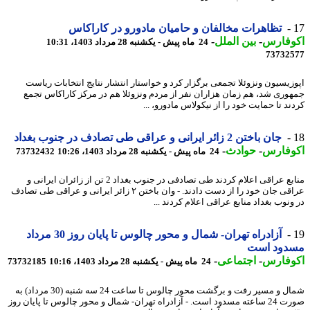
تظاهرات مخالفان و حامیان مادورو در کاراکاس
وفارس
-
بین الملل
-
24 ماه پیش - یکشنبه 28 مرداد 1403، 10:31
73732
زیسیون ونزوئلا تجمعی برگزار کرد و خواستار انتشار نتایج انتخابات ریاست
وری شد، هم زمان هزاران نفر از مردم ونزوئلا هم در مرکز کاراکاس تجمع
د تا حمایت خود را از نیکولاس مادورو، ...
جان باختن 2 زائر ایرانی و عراقی طی تصادف در جنوب بغداد
وفارس
-
حوادث
-
24 ماه پیش - یکشنبه 28 مرداد 1403، 10:26
73732432
منابع عراقی اعلام کردند طی تصادفی در جنوب بغداد 2 تن از زائران ایرانی و
عراقی جان خود را از دست دادند. - وان باختن ۲ زائر ایرانی و عراقی طی تصادف
نوب بغداد منابع عراقی اعلام کردند ...
آزادراه تهران- شمال و محور چالوس تا پایان روز 30 مرداد
دود است
وفارس
-
اجتماعی
-
24 ماه پیش - یکشنبه 28 مرداد 1403، 10:16
73732185
شمال و مسیر رفت و برگشت محور چالوس تا ساعت 24 سه شنبه (30 مرداد) به
صورت 24 ساعته مسدود است. - آزادراه تهران- شمال و محور چالوس تا پایان روز