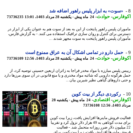
«سوت» به ابزار پلیس راهور اضافه شد
وفارس
-
حوادث
-
24 ماه پیش - یکشنبه 28 مرداد 1403، 13:01
73736235
وران پلیس راهور پایتخت از این به بعد از سوت هم به عنوان یکی از ابزار در
رس برای کنترل و روان سازی ترافیک استفاده می کنند. - به گزارش فارس،
وران پلیس راهور پایتخت به سوت مجهز شدند. ...
حمل دارو در تمامی اشکال آن به عراق ممنوع است
وفارس
-
حوادث
-
24 ماه پیش - یکشنبه 28 مرداد 1403، 12:56
73736109
س پلیس مبارزه با مواد مخدر فراجا به زائران اربعین حسینی توصیه کرد، از
 هرگونه دارویی که شائبه مواد مخدری و یا منع قانونی در آن سوی مرزها دارد
تی داروهای گیاهی نظیر شیرین بیان ...
رکوردی دیگر از بیت کوین
وفارس
-
اقتصادی
-
24 ماه پیش - یکشنبه 28
1، 12:56
73736108
لیت فروش ماینرها افزایش یافت، زیرا بیت کوین
برای مدت کوتاهی به 49 هزار دلار نزول کرد و تقریبا
2 میلیون دلار ضرر روزانه متحمل شد. - فعالیت
ش ماینرها افزایش یافت، زیرا بیت کوین برای ...