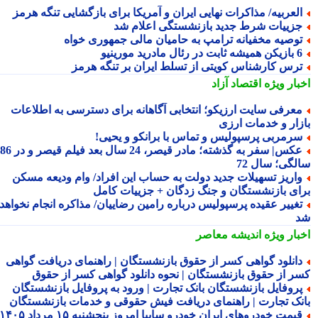
لعربیه/ مذاکرات نهایی ایران و آمریکا برای بازگشایی تنگه هرمز
زییات شرط جدید بازنشستگی اعلام شد
وصیه مخفیانه ترامپ به حامیان مالی جمهوری خواه
یشه ثابت در رئال مادرید مورینیو
رس کارشناس کویتی از تسلط ایران بر تنگه هرمز
بار ویژه
اقتصاد آزاد
عرفی سایت ارزیکو؛ انتخابی آگاهانه برای دسترسی به اطلاعات
زار و خدمات ارزی
رمربی پرسپولیس و تماس با برانکو و یحیی!
عکس| سفر به گذشته؛ مادر قیصر، 24 سال بعد فیلم قیصر و در 86
لگی؛ سال 72
اریز تسهیلات جدید دولت به حساب این افراد/ وام ودیعه مسکن
ای بازنشستگان و جنگ زدگان + جزییات کامل
غییر عقیده پرسپولیس درباره رامین رضاییان/ مذاکره انجام نخواهد
بار ویژه
اندیشه معاصر
انلود گواهی کسر از حقوق بازنشستگان | راهنمای دریافت گواهی
ر از حقوق بازنشستگان | نحوه دانلود گواهی کسر از حقوق
روفایل بازنشستگان بانک تجارت | ورود به پروفایل بازنشستگان
نک تجارت | راهنمای دریافت فیش حقوقی و خدمات بازنشستگان
قیمت خودروهای ایران خودرو سایپا امروز پنجشنبه ۱۵ مرداد ۱۴۰۵ |