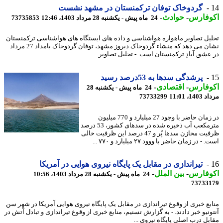
گردوخاک توفان ترکمنستان در مشهد نشست
وفارس
-
حوادث
-
24 ماه پیش - یکشنبه 28 مرداد 1403، 12:46
73735853
یل تصاویر ماهواره هواشناسی و داده های ایستگاه های هواشناسی ترکمنستان
نشان می دهد که منشاء گردوخاک دیروز مشهد، توفان گردوخاک بامداد 27 مرداد
عشق آبادِ ترکمنستان است. - تحلیل تصاویر ...
پرشدگی سدها به 53درصد رسید
وفارس
-
اقتصادی
-
24 ماه پیش - یکشنبه 28
1، 11:01
73733299
در زمان حاضر با وجود 27 میلیارد و 770 میلیون
مترمکعب آب ذخیره شده در سدهای کشور، 53 درصد
ظرفیت مخازن سدها پُر و 47 درصد این ظرفیت خالی
- در زمان حاضر با ووود ۲۷ میلیارد و ۷۷۰ ...
تیراندازی در مقابل یک پایگاه نیروی هوایی در آمریکا
وفارس
-
بین الملل
-
24 ماه پیش - یکشنبه 28 مرداد 1403، 10:56
73733
بع خبری از وقوع تیراندازی در مقابل یک پایگاه نیروی هوایی آمریکا در شهر سن
ونیو خبر دادند. - به گزارش تسنیم، منابع خبری از وقوع تیراندازی و تبادل آتش در
بل درب اصلی پایگاه نیروی ...