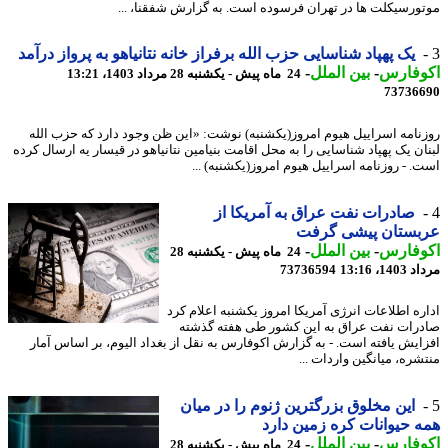
ورسیکلت ها در تهران فرسوده است. به گزارش شفقنا، ...
یک پهپاد شناسایی حزب الله برفراز خانه نتانیاهو به پرواز درآمد
وفارس
-
بین الملل
-
24 ماه پیش - یکشنبه 28 مرداد 1403، 13:21
73736
نامه اسراییل هیوم امروز(یکشنبه) نوشت: «این ظن وجود دارد که حزب الله
ان یک پهپاد شناسایی را به محل اقامت بنیامین نتانیاهو در قیسار یه ارسال کرده
. - روزنامه اسراییل هیوم امروز(یکشنبه) ...
صادرات نفت عراق به آمریکا از
بستان پیشی گرفت
وفارس
-
بین الملل
-
24 ماه پیش - یکشنبه 28
1، 13:16
73736594
ره اطلاعات انرژی آمریکا امروز یکشنبه اعلام کرد
رات نفت عراق به این کشور طی هفته گذشته
ایش یافته است. - به گزارش اکوفارس به نقل از بغداد الیوم، بر اساس آمار
شره، میانگین واردات ...
این مخلوق بزرگترین ژنوم را در میان
 حیوانات کره زمین دارد
وفارس
-
بین الملل
-
24 ماه پیش - یکشنبه 28