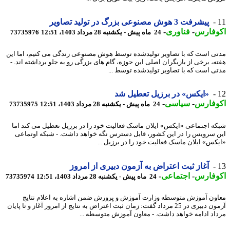
پیشرفت 3 هوش مصنوعی بزرگ در تولید تصاویر
وفارس
-
فناوری
-
24 ماه پیش - یکشنبه 28 مرداد 1403، 12:51
73735976
ی است که با تصاویر تولیدشده توسط هوش مصنوعی زندگی می کنیم، اما این
ه، برخی از بازیگران اصلی این حوزه، گام های بزرگی رو به جلو برداشته اند. -
ی است که با تصاویر تولیدشده توسط ...
«ایکس» در برزیل تعطیل شد
وفارس
-
سیاسی
-
24 ماه پیش - یکشنبه 28 مرداد 1403، 12:51
73735975
ه اجتماعی «ایکس» ایلان ماسک فعالیت خود را در برزیل تعطیل می کند اما
 سرویس را در این کشور، قابل دسترس نگه خواهد داشت. - شبکه اوتماعی
کس» ایلان ماسک فعالیت خود را در برزیل ...
آغاز ثبت اعتراض به آزمون دبیری از امروز
وفارس
-
اجتماعی
-
24 ماه پیش - یکشنبه 28 مرداد 1403، 12:51
73735974
ون آموزش متوسطه وزارت آموزش و پرورش ضمن اشاره به اعلام نتایج
آزمون دبیری در 25 مرداد گفت: زمان ثبت اعتراض به نتایج از امروز آغاز و تا پایان
اد ادامه خواهد داشت. - معاون آموزش متوسطه ...