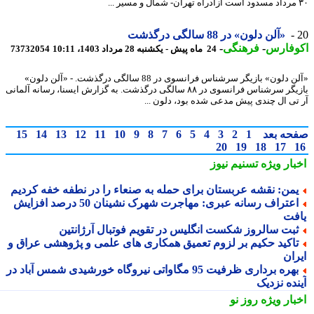
«آلن دلون» در 88 سالگی درگذشت
وفارس
-
فرهنگی
-
24 ماه پیش - یکشنبه 28 مرداد 1403، 10:11
73732054
«آلن دلون» بازیگر سرشناس فرانسوی در 88 سالگی درگذشت. - «آلن دلون»
بازیگر سرشناس فرانسوی در ۸۸ سالگی درگذشت. به گزارش ایسنا، رسانه آلمانی
تی ال چندی پیش مدعی شده بود، دلون ...
حه بعد
1
2
3
4
5
6
7
8
9
10
11
12
13
14
15
20
19
18
17
بار ویژه
تسنیم نیوز
من: نقشه عربستان برای حمله به صنعاء را در نطفه خفه کردیم
اعتراف رسانه عبری: مهاجرت شهرک نشینان 50 درصد افزایش
فت
بت سالروز شکست انگلیس در تقویم فوتبال آرژانتین
اکید حکیم بر لزوم تعمیق همکاری های علمی و پژوهشی عراق و
ران
بهره برداری ظرفیت 95 مگاواتی نیروگاه خورشیدی شمس آباد در
ده نزدیک
بار ویژه
روز نو