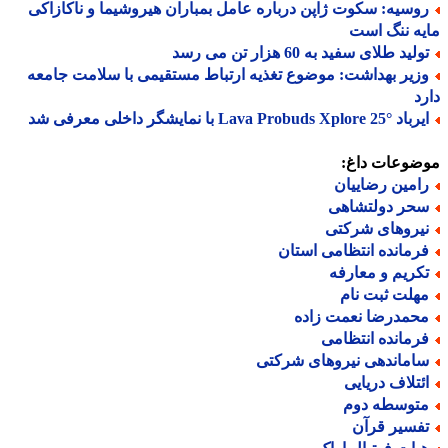
وسیه: سکوت ژاپن درباره عامل بمباران هیروشیما و ناکازاکی
ه ننگ است
لید طلای سفید به 60 هزار تن می رسد
زیر بهداشت: موضوع تغذیه ارتباط مستقیمی با سلامت جامعه
د
Lava Probuds Xplore 25 با نمایشگر داخلی معرفی شد
ضوعات داغ:
امین رضاییان
حر دولتشاهی
یروهای شرکتی
رمانده انتظامی استان
کریم و معارفه
هلت ثبت نام
حمدرضا نعمت زاده
رمانده انتظامی
اماندهی نیروهای شرکتی
ئتلاف دریایی
توسطه دوم
فسیر قرآن