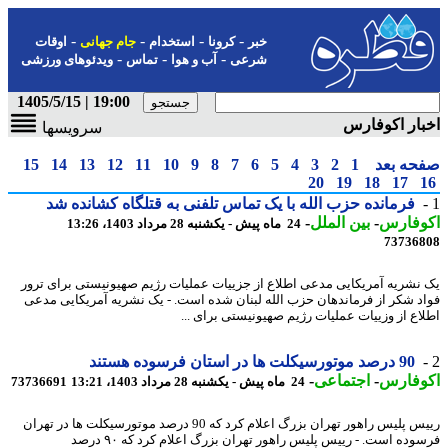
-
-
-
-
خبر
کرونا
استخدام
جام جهانی
اوقات
-
-
-
شرعی
آب و هوا
تماس
ویدئوهای ورزشی
19:00 | 1405/5/15
ار اکوفارس
سرویسها
حه بعد
1
2
3
4
5
6
7
8
9
10
11
12
13
14
15
20
19
18
17
فرمانده حزب الله با یک تماس تلفنی به قتلگاه کشانده شد
وفارس
-
بین الملل
-
24 ماه پیش - یکشنبه 28 مرداد 1403، 13:26
73736
نشریه آمریکایی مدعی اطلاع از جزییات عملیات رژیم صهیونیستی برای ترور
د شکر از فرماندهان حزب الله لبنان شده است. - یک نشریه آمریکایی مدعی
اع از وزییات عملیات رژیم صهیونیستی برای ...
90 درصد موتورسیکلت ها در استان فرسوده هستند
وفارس
-
اجتماعی
-
24 ماه پیش - یکشنبه 28 مرداد 1403، 13:21
73736691
رییس پلیس راهور تهران بزرگ اعلام کرد که 90 درصد موتورسیکلت ها در تهران
فرسوده است. - رییس پلیس راهور تهران بزرگ اعلام کرد که ۹۰ درصد