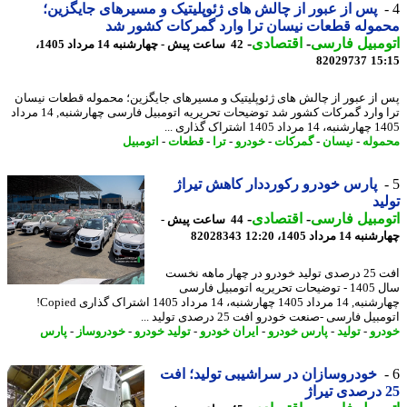
پس از عبور از چالش های ژئوپلیتیک و مسیرهای جایگزین؛
وله قطعات نیسان ترا وارد گمرکات کشور شد
مبیل فارسی
-
اقتصادی
-
42 ساعت پیش - چهارشنبه 14 مرداد 1405،
82029737
15
از عبور از چالش های ژئوپلیتیک و مسیرهای جایگزین؛ محموله قطعات نیسان
ترا وارد گمرکات کشور شد توضیحات تحریریه اتومبیل فارسی چهارشنبه, 14 مرداد
14 اشتراک گذاری ...
وله
-
نیسان
-
گمرکات
-
خودرو
-
ترا
-
قطعات
-
اتومبیل
پارس خودرو رکورددار کاهش تیراژ
ید
مبیل فارسی
-
اقتصادی
-
44 ساعت پیش -
14 مرداد 1405، 12:20
82028343
افت 25 درصدی تولید خودرو در چهار ماهه نخست
سال 1405 - توضیحات تحریریه اتومبیل فارسی
چهارشنبه, 14 مرداد 1405 چهارشنبه، 14 مرداد 1405 اشتراک گذاری Copied!
یل فارسی -صنعت خودرو افت 25 درصدی تولید ...
رو
-
تولید
-
پارس خودرو
-
ایران خودرو
-
تولید خودرو
-
خودروساز
-
پارس
خودروسازان در سراشیبی تولید؛ افت