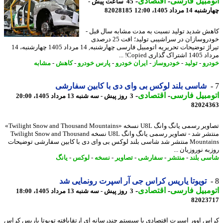
مبیل فارسی
-
اقتصادی
-
45 ساعت پیش -
14 مرداد 1405، 12:00
82028185
ش شدید تولید نسبت به مدت مشابه سال قبل -
خودروسازان در سراشیبی تولید؛ افت 25 درصدی
تیراژ توضیحات تحریریه اتومبیل فارسی چهارشنبه, 14 مرداد 1405 چهارشنبه، 14
 گذاری Copied! ...
رو
-
تولید
-
خودروساز
-
ایران خودرو
-
پارس خودرو
-
کاهش
-
مشابه
شاسی بلند لوکس بی وای دی با کابین سفارشی
مبیل فارسی
-
اقتصادی
-
3 روز پیش - سه شنبه 13 مرداد 1405، 20:00
82024
تصاویر رسمی یانگ وانگ U8L نسخه «Twilight Snow and Thousand Mountains»
منتشر شد - تصاویر رسمی یانگ وانگ U8L نسخه Twilight Snow and Thousand
Mountains منتشر شد شاسی بلند لوکس بی وای دی با کابین سفارشی توضیحات
ه نوروزیان ...
ی بلند
-
منتشر
-
سفارشی
-
تصاویر
-
نسخه
-
لوکس
-
یانگ
تویوتا یاریس کراس جی آر اسپرت رونمایی شد
مبیل فارسی
-
اقتصادی
-
3 روز پیش - سه شنبه 13 مرداد 1405، 18:00
82023
س اوور اسپرت اقتصادی با سیستم چندرسانه ای ارتقایافته تویوتا یاریس کراس