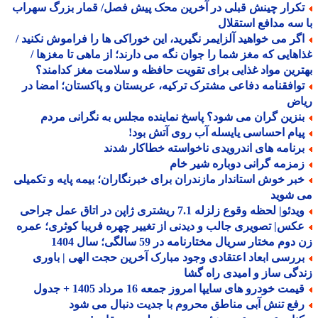
کرار چینش قبلی در آخرین محک پیش فصل/ قمار بزرگ سهراب
سه مدافع استقلال
گر می خواهید آلزایمر نگیرید، این خوراکی ها را فراموش نکنید /
هایی که مغز شما را جوان نگه می دارند؛ از ماهی تا مغزها /
رین مواد غذایی برای تقویت حافظه و سلامت مغز کدامند؟
وافقنامه دفاعی مشترک ترکیه، عربستان و پاکستان؛ امضا در
اض
نزین گران می شود؟ پاسخ نماینده مجلس به نگرانی مردم
یام احساسی یایسله آب روی آتش بود!
رنامه های اندرویدی ناخواسته خطاکار شدند
مزمه گرانی دوباره شیر خام
بر خوش استاندار مازندران برای خبرنگاران؛ بیمه پایه و تکمیلی
 شوید
دئو| لحظه وقوع زلزله 7.1 ریشتری ژاپن در اتاق عمل جراحی
کس| تصویری جالب و دیدنی از تغییر چهره فریبا کوثری؛ عمره
وم مختار سریال مختارنامه در 59 سالگی؛ سال 1404
ررسی ابعاد اعتقادی وجود مبارک آخرین حجت الهی | باوری
گی ساز و امیدی راه گشا
مت خودرو های سایپا امروز جمعه 16 مرداد 1405 + جدول
فع تنش آبی مناطق محروم با جدیت دنبال می شود