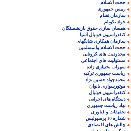
جت الاسلام
ییس جمهوری
ازمان نظام
واد نکونام
مسان سازی حقوق بازنشستگان
نفدراسیون فوتبال آسیا
ازمان همکاری شانگهای
جت الاسلام والمسلمین
حدودیت های کرونایی
سئولیت های اجتماعی
هراب بختیاری زاده
یاست جمهوری ترکیه
حمدجواد حسین نژاد
وتورسواری بانوان
نفدراسیون فوتبال
ستگاه های اجرایی
هاد ریاست جمهوری
حقیقات و فناوری
اره 10 پرسپولیس
الش های اقتصادی