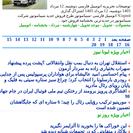
توضیحات تحریریه اتومبیل فارسی دوشنبه, 12 مرداد
1405 دوشنبه، 12 مرداد 1405 اشتراک گذاری
Copied! اتومبیل فارسی -سیباموتور طرح فروش جدید سیباموتور شرکت
اموتور در جدیدترین بخشنامه فروش خود ...
ولات
-
تحویل
-
موعد تحویل
-
چهارشنبه
-
مرداد
-
بخشنامه
-
اتومبیل
حه بعد
1
2
3
4
5
6
7
8
9
10
11
12
13
14
15
20
19
18
17
بار ویژه
ایونا نیوز
ستقلال تهران به دنبال بمب نقل وانتقالاتی ؟پشت پرده پیشنهاد
راب بختیاری زاده به سردار آزمون
یام احساسی امید عالیشاه برای هواداران پرسپولیس پس از جدایی
ودری بارسلونا را انتخاب کرد؛ چراغ سبز ستاره سیتی به فلیک و
یان رویای رئال مادرید
فشاگری پرویز برومند از رختکن تیم ملی فوتبال ایران در جام جهانی
مورینیو ترکیب رؤیایی رئال را چید؛ 6 ستاره ای که جایگاهشان
مین شده است
بار ویژه
روز نو
ین خوراکی ها را بخورید تا آلزایمر نگیرید
لاکارد متفاوتی که در تجمعات شبانه دیده شد