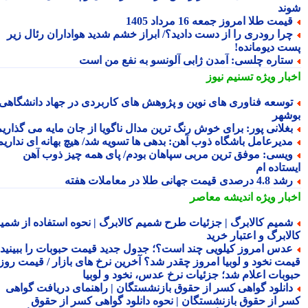
ند
یمت طلا امروز جمعه 16 مرداد 1405
را رودری را از دست دادید؟/ ابراز خشم شدید هواداران رئال زیر
ت دیومانده!
تاره چلسی: آمدن ژابی آلونسو به نفع من است
بار ویژه
تسنیم نیوز
وسعه فناوری های نوین و پژوهش های کاربردی در جهاد دانشگاهی
شهر
غلانی پور: برای خوش رنگ ترین مدال ناگویا از جان مایه می گذاریم
دیرعامل باشگاه ذوب آهن: بدهی ها تسویه شد/ هیچ بهانه ای نداریم
یسی: موفق ترین مربی سپاهان بودم/ پای همه چیز ذوب آهن
ستاده ام
 4.8 درصدی قیمت جهانی طلا در معاملات هفته
بار ویژه
اندیشه معاصر
میم کالابرگ | جزئیات طرح شمیم کالابرگ | نحوه استفاده از شمیم
لابرگ و اعتبار خرید
دس امروز کیلویی چند است؟؛ جدول جدید قیمت حبوبات را ببینید /
مت نخود و لوبیا امروز چقدر شد؟ آخرین نرخ های بازار / قیمت روز
وبات اعلام شد؛ جزئیات نرخ عدس، نخود و لوبیا
انلود گواهی کسر از حقوق بازنشستگان | راهنمای دریافت گواهی
ر از حقوق بازنشستگان | نحوه دانلود گواهی کسر از حقوق