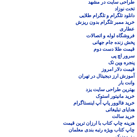
احی سایت در مشهد
 نوزاد
لود تلگرام و تلگرام طلایی
د ممبر تلگرام بدون ریزش
اری
شگاه لوله و اتصالات
 زنده جام جهانی
مت طلا دست دوم
ر اچ پی
ره وین تک
ت دلار امروز
زش ارز دیجیتال در تهران
ت بار
رین طراحی سایت یزد
د مانیتور استوک
د فالوور پاپ آپ اینستاگرام
یای تبلیغاتی
ید سالت
نه چاپ کتاب با ارزان ترین قیمت
 کتاب ویژه رتبه بندی معلمان
موزیک