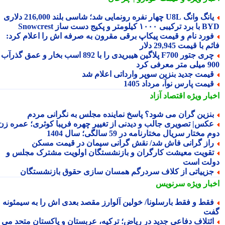
یانگ وانگ U8L چهار نفره رونمایی شد؛ شاسی بلند 216,000 دلاری
۱ کیلومتر و پکیج دست ساز Snowcrest
ورد نام و قیمت پیکاپ برقی مقرون به صرفه اش را اعلام کرد:
 با قیمت 29,945 دلار
چری جتور F700 پلاگین هیبریدی را با 892 اسب بخار و عمق گذرآب
 معرفی کرد
یمت جدید بنزین سوپر وارداتی اعلام شد
یمت پارس نوآ، مرداد 1405
بار ویژه
اقتصاد آزاد
نزین گران می شود؟ پاسخ نماینده مجلس به نگرانی مردم
کس| تصویری جالب و دیدنی از تغییر چهره فریبا کوثری؛ عمره زن
 مختار سریال مختارنامه در 59 سالگی؛ سال 1404
از گرانی فاش شد/ نقش گرانی سیمان در قیمت مسکن
قویت معیشت کارگران و بازنشستگان اولویت مشترک مجلس و
لت است
زییاتی از کلاف سردرگم همسان سازی حقوق بازنشستگان
بار ویژه
سرنویس
قط و فقط بارسلونا/ خولین آلوارز مقصد بعدی اش را به سیمئونه
ت
ئتلاف دفاعی جدید در ریاض؛ ترکیه، عربستان و پاکستان متحد می