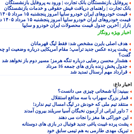
روفایل بازنشستگان بانک تجارت | ورود به پروفایل بازنشستگان
نک تجارت | راهنمای دریافت فیش حقوقی و خدمات بازنشستگان
قیمت خودروهای ایران خودرو سایپا امروز پنجشنبه ۱۵ مرداد ۱۴۰۵ |
قیمت خودروهای ایران خودرو سایپا امروز پنجشنبه ۱۵ مرداد ۱۴۰۵ در
زار | آخرین جدول قیمت محصولات ایران خودرو و سایپا
بار ویژه
رونگار
دف اصلی بایرن مشخص شد: فقط لیگ قهرمانان
شت پرده عکس جدید ترامپ؛ مقام آمریکایی درباره وضعیت او چه
ت؟
شدار محسن رضایی درباره تنگه هرمز؛ مسیر دوم باز نخواهد شد
دول پخش زنده بازی های جمعه 16 مرداد
رارداد مهم آرسنال تمدید شد
ار داغ:
بینید| آیا شمخانی چیزی می دانست؟
مار بزرگ سهراب با سه مدافع استقلال
نتقد تیم ملی که خودش در لیگ امسال تیم ندارد!
 سربلند بیرون آمدند
ین خوراکی ها مغز را نجات می دهند
شت پرده غیبت یاغی جدید فوتبال در بازی های دوستانه
بریک مهدی طارمی به هم تیمی سابق خود