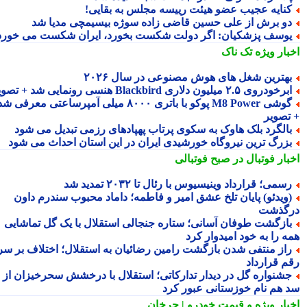
نایه عجیب عضو هیئت رییسه مجلس به بقایی!
و برش از علی حسین قاضی زاده سوژه بیسیمچی مدیا شد
وسف پزشکیان: اگر دولت شکست بخورد، ایران شکست می خورد
بار ویژه
تک ناک
هترین شغل های هوش مصنوعی در سال ۲۰۲۶
رخودروی ۲.۵ میلیون دلاری Blackbird هنسی رونمایی شد + تصویر
گوشی M8 Power پوکو با باتری ۸۰۰۰ میلی آمپرساعتی معرفی شد
تصویر
الگرد بلک هاوک به سکوی پرتاب پهپادهای رزمی تبدیل می شود
زرگ ترین نیروگاه خورشیدی ایران در این استان احداث می شود
بار فوتبال در صبح فوتبالی
سمی؛ قرارداد وینیسیوس با رئال تا ۲۰۳۲ تمدید شد
ویدئو) پایان تلخ عشق امیر و فاطمه؛ داماد محبوب سندرم داون
گذشت
ازگشت طوفان آسانی؛ ستاره جنجالی استقلال با یک گل تماشایی
ه را به خود امیدوار کرد
از منتفی شدن بازگشت رامین رضائیان به استقلال؛ اختلاف بر سر
م قرارداد
شنواره گل در دیدار تدارکاتی؛ استقلال با درخشش سحرخیزان از
 هم نام خوزستانی عبور کرد
بار ویژه
و قیمت خودرو | چرخان