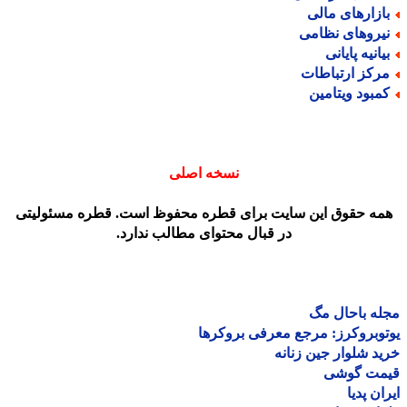
ازارهای مالی
یروهای نظامی
یانیه پایانی
رکز ارتباطات
مبود ویتامین
نسخه اصلی
مه حقوق این سایت برای قطره محفوظ است. قطره مسئولیتی
در قبال محتوای مطالب ندارد.
ه باحال مگ
وبروکرز: مرجع معرفی بروکرها
د شلوار جین زنانه
مت گوشی
ان پدیا