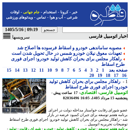
-
-
-
-
خبر
کرونا
استخدام
جام جهانی
اوقات
-
-
-
شرعی
آب و هوا
تماس
ویدئوهای ورزشی
09:19 | 1405/5/16
ار اتومبیل فارسی
سرویسها
مصوبه ساماندهی خودرو و اسقاط فرسوده ها اصلاح شد
تعهدات معوق نیلان خودرو شمس در حال تحویل شدن است
راهکار مجلس برای بحران کاهش تولید خودرو: اجرای فوری
رح اسقاط
حه بعد
1
2
3
4
5
6
7
8
9
10
11
12
13
14
15
20
19
18
17
راهکار مجلس برای بحران کاهش تولید
درو: اجرای فوری طرح اسقاط
مبیل فارسی
-
اقتصادی
-
17 ساعت پیش -
 مرداد 1405، 16:05
82036496
 شورای رقابت خواستار مداخله دولت در اجرای
امه هفتم توسعه برای جبران کمبود عرضه در بازار
- راهکار مجلس برای بحران کاهش تولید خودرو: اجرای فوری طرح اسقاط
یحات تحریریه اتومبیل ...
امه هفتم توسعه
-
تولید خودرو
-
کاهش تولید
-
خودرو
-
شورای رقابت
-
تولید
-