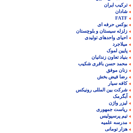
رکیب ایران
ادان
FAT
وکس حرفه ای
لزله سیستان و بلوچستان
حیای واحدهای تولیدی
یلاجرد
ایین لموک
نیاد تعاون زندانیان
حمد حسن باقری شکیب
نان موفق
ضا فیض بخش
افه سیار
رکت بین المللی رونیکس
بگرمک
یزر واژن
یاست جمهوری
یم پرسپولیس
درسه علمیه
زار تومانی