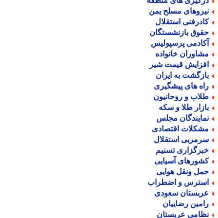
رگیری های منطقه
یروهای مسلح یمن
ادرفنی استقلال
قوق بازنشستگان
کادمی پرسپولیس
شاوران خانواده
فزایش قیمت شیر
ازگشت به ایران
اه های پیشگیری
لاب و روحانیون
ازار طلا و سکه
مایندگان مجلس
شکلات اقتصادی
رمربی استقلال
برگزاری تسنیم
شورهای آسیایی
مل ونقل هوایی
سترس و اضطراب
ربستان سعودی
امین رضاییان
ظامی عربستان