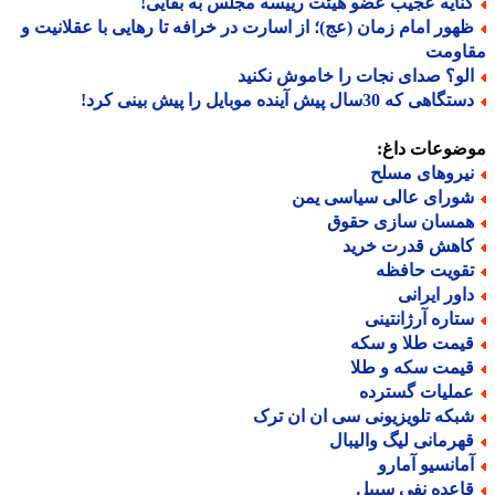
نایه عجیب عضو هیئت رییسه مجلس به بقایی!
هور امام زمان (عج)؛ از اسارت در خرافه تا رهایی با عقلانیت و
اومت
لو؟ صدای نجات را خاموش نکنید
گاهی که 30سال پیش آینده موبایل را پیش بینی کرد!
ضوعات داغ:
یروهای مسلح
ورای عالی سیاسی یمن
مسان سازی حقوق
اهش قدرت خرید
قویت حافظه
اور ایرانی
تاره آرژانتینی
یمت طلا و سکه
یمت سکه و طلا
ملیات گسترده
بکه تلویزیونی سی ان ان ترک
هرمانی لیگ والیبال
مانسیو آمارو
اعده نفی سبیل