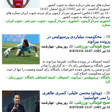
ره های تیم ملی درباره حمله به جنوب کشور
استوری گذاشتند. - کد خبر:21695 تاریخ انتشار: 14:02
- 24 تیر 1405 (عکس) استوری سردار آزمون برای مردم جنوب ایران ستاره های
 ملی درباره حمله به جنوب کشور ...
وری سردار آزمون
-
استوری
-
سردار آزمون
-
جنوب
-
تیم ملی
-
جنوب ایران
-
ره
محکومیت میلیاردی پرسپولیس در
نده بیرانوند
 فوتبالی
-
ورزشی
-
22 روز پیش - چهارشنبه
81876334
نه استیناف در پرونده شکایت علیرضا بیرانوند به
 باشگاه پرسپولیس رای داد. - به گزارش را صادر
 و ضمن رد بخش عمده اعتراضات باشگاه، رأی کمیته وضعیت را تنها از حیث
ان محکومیت اصلاح کرد.
گاه
-
پرسپولیس
-
بیرانوند
-
استیناف
-
کمیته انضباطی باشگاه
-
مرور زمان
-
(ویدئو) محسن خلیلی: کسری طاهری
نمی خواستیم!
 فوتبالی
-
ورزشی
-
22 روز پیش - چهارشنبه
81876160