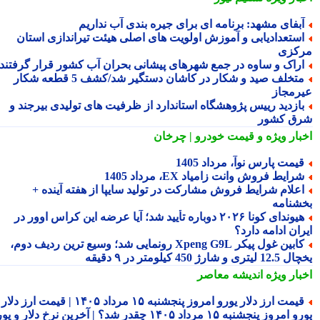
بفای مشهد: برنامه ای برای جیره بندی آب نداریم
ستعدادیابی و آموزش اولویت های اصلی هیئت تیراندازی استان
کزی
راک و ساوه در جمع شهرهای پیشانی بحران آب کشور قرار گرفتند
متخلف صید و شکار در کاشان دستگیر شد/کشف 5 قطعه شکار
رمجاز
ازدید رییس پژوهشگاه استاندارد از ظرفیت های تولیدی بیرجند و
ق کشور
بار ویژه
و قیمت خودرو | چرخان
یمت پارس نوآ، مرداد 1405
رایط فروش وانت زامیاد EX، مرداد 1405
علام شرایط فروش مشارکت در تولید سایپا از هفته آینده +
شنامه
هیوندای کونا ۲۰۲۶ دوباره تأیید شد؛ آیا عرضه این کراس اوور در
ان ادامه دارد؟
کابین غول پیکر Xpeng G9L رونمایی شد؛ وسیع ترین ردیف دوم،
ری و شارژ 450 کیلومتر در ۹ دقیقه
بار ویژه
اندیشه معاصر
قیمت ارز دلار یورو امروز پنجشنبه ۱۵ مرداد ۱۴۰۵ | قیمت ارز دلار
یورو امروز پنجشنبه ۱۵ مرداد ۱۴۰۵ چقدر شد؟ | آخرین نرخ دلار و یورو