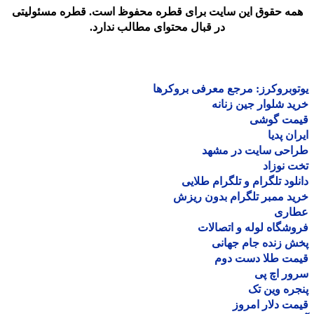
مه حقوق این سایت برای قطره محفوظ است. قطره مسئولیتی
در قبال محتوای مطالب ندارد.
وبروکرز: مرجع معرفی بروکرها
د شلوار جین زنانه
مت گوشی
ان پدیا
احی سایت در مشهد
 نوزاد
لود تلگرام و تلگرام طلایی
د ممبر تلگرام بدون ریزش
اری
شگاه لوله و اتصالات
 زنده جام جهانی
مت طلا دست دوم
ر اچ پی
ره وین تک
ت دلار امروز