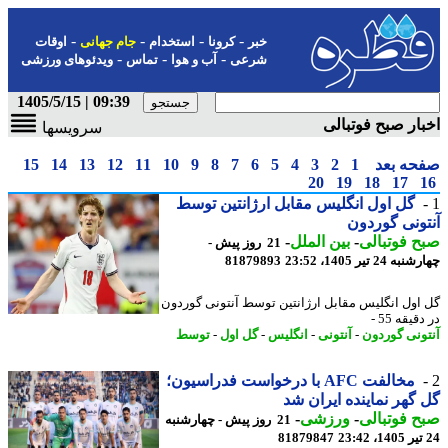
-
-
-
-
خبر
کرونا
استخدام
جام جهانی
اوقات
-
-
-
شرعی
آب و هوا
تماس
ویدئوهای ورزشی
09:39 | 1405/5/15
ار صبح فوتبالی
سرویسها
حه بعد
1
2
3
4
5
6
7
8
9
10
11
12
13
14
15
20
19
18
17
گل اول انگلیس مقابل ارژانتین توسط
ونی گوردون
 فوتبالی
-
بین الملل
-
21 روز پیش -
24 تیر 1405، 23:52
81879893
اول انگلیس مقابل ارژانتین توسط آنتونی گوردون
یقه 55 -
ونی گوردون
-
آنتونی
-
انگلیس
-
گل اول
-
توسط
مخالفت AFC با درخواست فدراسیون؛
گهر نماینده ایران شد
 فوتبالی
-
ورزشی
-
21 روز پیش - چهارشنبه
81879847