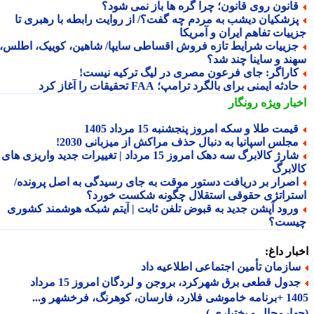
انون روی قانون؛ چرا گره ها باز نمی شود؟
زشکیان دیشب به مردم چه گفت؟/ از روایت رابطه با رهبری تا
ییات تفاهم ایران و آمریکا
زییات شرایط تازه فروش اقساطی سایپا/ شاهین، کوییک، اطلس،
ند و ساینا چند شد؟
اراگر: جای فرعون مصری در لیگ ترکیه نیست!
ادثه ایمنی برای بالگرد ترامپ؛ FAA تحقیقات را آغاز کرد
بار ویژه
رونگار
یمت طلا و سکه امروز پنجشنبه 15 مرداد 1405
جلس اسپانیا به دنبال حذف مراکش از میزبانی 2030!
شارژ کالابرگ سه دهک امروز 15 مرداد | تغییرات جدید واریزی های
لابرگ
صرار بر دریافت دستور موقت به جای رسیدگی به اصل پرونده/
تراتژی حقوقی استقلال چگونه شکست خورد؟
رود آپشن جدید به قبوض تلفن ثابت | آیتم شبکه هوشمند کشوری
ست؟
ار داغ:
ازمان تأمین اجتماعی اطلاعیه داد
جدول قطعی برق شهرکرد، بروجن و لردگان امروز 15 مرداد
1405 +برنامه خاموشی فلارد، فارسان، کوهرنگ، فرخشهر و...
ارمحال و بختیاری )