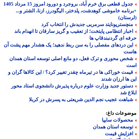
جدول قطعی برق خرم آباد، بروجرد و دورود امروز 15 مرداد 1405
نامه خاموشی کوهدشت، پلدختر، الیگودرز، ازنا، الشتر و...
ستان)
نچستریونایتد سرمربی جدیدش را انتخاب کرد
خبار انتظامی پایتخت؛ از تعقیب و گریز سارقان تا انهدام باند
ه ای گردنبندقاپ ها
ین دردهای مفصلی را به سن ربط ندهید؛ یک هشدار مهم پشت آن
ست
خص محوری و ترک فعل، دو مانع اصلی توسعه استان همدان
ت
یمت خوراکی ها در تیرماه چقدر تغییر کرد؟ / این کالاها گران و
 ها ارزان شدند
ستور جدید وزارت علوم درباره پذیرش دانشجوی استاد محور
اغ شد
باهت عجیب نجم الدین شریعتی به پسرش در کربلا
ضوعات داغ:
حصولات سایپا
وسعه استان همدان
فزایش قیمت