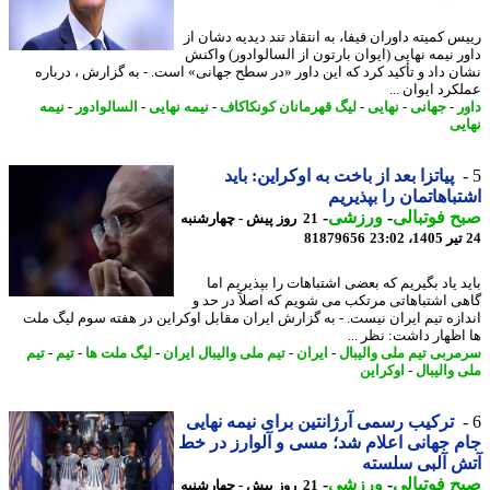
س کمیته داوران فیفا، به انتقاد تند دیدیه دشان از
ر نیمه نهایی (ایوان بارتون از السالوادور) واکنش
ن داد و تأکید کرد که این داور «در سطح جهانی» است. - به گزارش ، درباره
رد ایوان ...
ر
-
جهانی
-
نهایی
-
لیگ قهرمانان کونکاکاف
-
نیمه نهایی
-
السالوادور
-
نیمه
یی
پیاتزا بعد از باخت به اوکراین: باید
باهاتمان را بپذیریم
 فوتبالی
-
ورزشی
-
21 روز پیش - چهارشنبه
81879656
د یاد بگیریم که بعضی اشتباهات را بپذیریم اما
ی اشتباهاتی مرتکب می شویم که اصلاً در حد و
ازه تیم ایران نیست. - به گزارش ایران مقابل اوکراین در هفته سوم لیگ ملت
اظهار داشت: نظر ...
ربی تیم ملی والیبال
-
ایران
-
تیم ملی والیبال ایران
-
لیگ ملت ها
-
تیم
-
تیم
 والیبال
-
اوکراین
ترکیب رسمی آرژانتین برای نیمه نهایی
 جهانی اعلام شد؛ مسی و آلوارز در خط
 آلبی سلسته
 فوتبالی
-
ورزشی
-
21 روز پیش - چهارشنبه