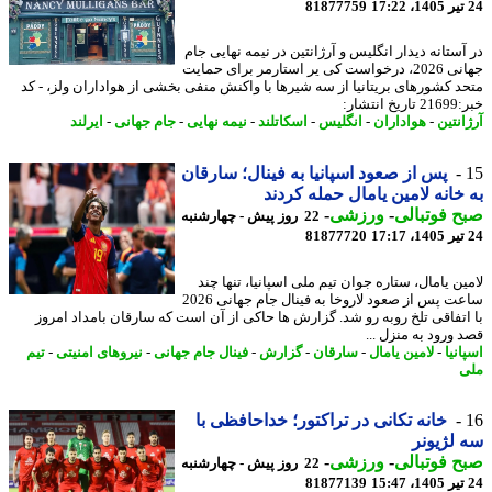
81877759
آستانه دیدار انگلیس و آرژانتین در نیمه نهایی جام
جهانی 2026، درخواست کی یر استارمر برای حمایت
د کشورهای بریتانیا از سه شیرها با واکنش منفی بخشی از هواداران ولز، - کد
انتشار:
نتین
-
هواداران
-
انگلیس
-
اسکاتلند
-
نیمه نهایی
-
جام جهانی
-
ایرلند
پس از صعود اسپانیا به فینال؛ سارقان
خانه لامین یامال حمله کردند
 فوتبالی
-
ورزشی
-
22 روز پیش - چهارشنبه
81877720
ن یامال، ستاره جوان تیم ملی اسپانیا، تنها چند
ساعت پس از صعود لاروخا به فینال جام جهانی 2026
اتفاقی تلخ روبه رو شد. گزارش ها حاکی از آن است که سارقان بامداد امروز
 ورود به منزل ...
نیا
-
لامین یامال
-
سارقان
-
گزارش
-
فینال جام جهانی
-
نیروهای امنیتی
-
تیم
خانه تکانی در تراکتور؛ خداحافظی با
لژیونر
 فوتبالی
-
ورزشی
-
22 روز پیش - چهارشنبه
81877139