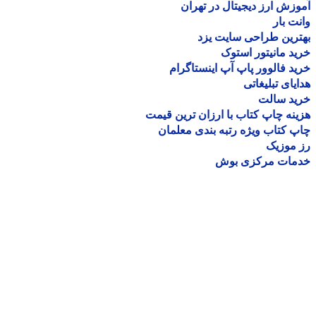
زش ارز دیجیتال در تهران
ت بار
رین طراحی سایت یزد
د مانیتور استوک
د فالوور پاپ آپ اینستاگرام
یای تبلیغاتی
ید سالت
نه چاپ کتاب با ارزان ترین قیمت
 کتاب ویژه رتبه بندی معلمان
موزیک
مات مرکزی بوش