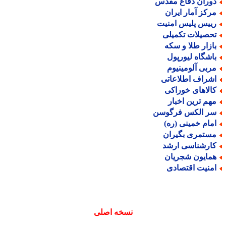
وران دفاع مقدس
رکز آمار ایران
ییس پلیس امنیت
حصیلات تکمیلی
ازار طلا و سکه
اشگاه لیورپول
ربی آلومینیوم
شراف اطلاعاتی
الاهای خوراکی
هم ترین اخبار
ر الکس فرگوسن
مام خمینی (ره)
ستمری بگیران
ارشناسی ارشد
مایون شجریان
منیت اقتصادی
نسخه اصلی