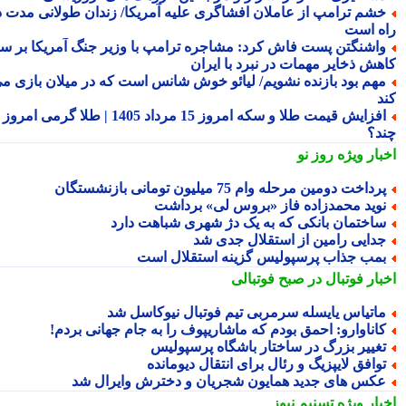
شم ترامپ از عاملان افشاگری علیه آمریکا/ زندان طولانی مدت در
ه است
اشنگتن پست فاش کرد: مشاجره ترامپ با وزیر جنگ آمریکا بر سر
هش ذخایر مهمات در نبرد با ایران
هم بود بازنده نشویم/ لیائو خوش شانس است که در میلان بازی می
د
افزایش قیمت طلا و سکه امروز 15 مرداد 1405 | طلا گرمی امروز
د؟
بار ویژه
روز نو
رداخت دومین مرحله وام 75 میلیون تومانی بازنشستگان
وید محمدزاده فاز «بروس لی» برداشت
اختمان بانکی که به یک دژ شهری شباهت دارد
دایی رامین از استقلال جدی شد
مب جذاب پرسپولیس گزینه استقلال است
بار فوتبال در صبح فوتبالی
اتیاس یایسله سرمربی تیم فوتبال نیوکاسل شد
اناوارو: احمق بودم که ماشاریپوف را به جام جهانی بردم!
غییر بزرگ در ساختار باشگاه پرسپولیس
وافق لایپزیگ و رئال برای انتقال دیومانده
کس های جدید همایون شجریان و دخترش وایرال شد
بار ویژه
تسنیم نیوز