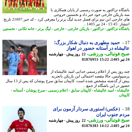
گاه تراکتور به صورت رسمی از پایان همکاری با
بازیکن خارجی خود خبر داد و نخستین خروجی
های خارجی این تیم برای فصل جدید لیگ برتر را معرفی کرد. - کد خبر:21697 تاریخ
 - 24 تیر 1405 ...
گاه تراکتور
-
تراکتور
-
بازیکن خارجی
-
خارجی
-
لیگ برتر
-
خانه تکانی
-
نخستین
حمید مطهری به دنبال شکار بزرگ؛
یشاه در آستانه حضور در اهواز
 فوتبالی
-
ورزشی
-
22 روز پیش - چهارشنبه
81876953
 روز پس از اعلام رسمی جدایی امید عالیشاه از
پولیس، حالا مقصد احتمالی این بازیکن باتجربه
بیش از گذشته مشخص شده است. کاپیتان سابق سرخ پوشان که پس از 13 سال
ر در این باشگاه از جمع ...
یشاه
-
امید عالیشاه
-
کاپیتان سابق
-
اعلام رسمی
-
سرخ پوشان
-
آستانه
-
تان
(عکس) استوری سردار آزمون برای
م جنوب ایران
 فوتبالی
-
ورزشی
-
22 روز پیش - چهارشنبه
81876383