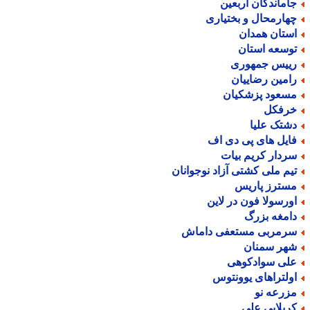
اماندگان اربعین
هارمحال و بختیاری
ستان همدان
وسعه استان
ییس جمهوری
امین رضاییان
سعود پزشکیان
رفکل
شتک علیا
ایل های پی دی اف
ردار کریم بیات
یم ملی کشتی آزاد نوجوانان
سترز پاریس
ورسولا فون در لاین
امغه بزرگ
رمربی مستعفی داماش
هر سمنان
لی سوادکوهی
ولتراهای یوونتوس
زرعه نو
ربلایی علی