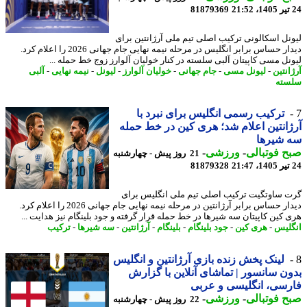
81879369
نل اسکالونی ترکیب اصلی تیم ملی آرژانتین برای
دیدار حساس برابر انگلیس در مرحله نیمه نهایی جام جهانی 2026 را اعلام کرد.
نل مسی کاپیتان آلبی سلسته در کنار خولیان آلوارز زوج خط حمله ...
نتین
-
لیونل مسی
-
جام جهانی
-
خولیان آلوارز
-
لیونل
-
نیمه نهایی
-
آلبی
ته
ترکیب رسمی انگلیس برای نبرد با
انتین اعلام شد؛ هری کین در خط حمله
 شیرها
 فوتبالی
-
ورزشی
-
21 روز پیش - چهارشنبه
81879328
 ساوتگیت ترکیب اصلی تیم ملی انگلیس برای
دیدار حساس برابر آرژانتین در مرحله نیمه نهایی جام جهانی 2026 را اعلام کرد.
 کین کاپیتان سه شیرها در خط حمله قرار گرفته و جود بلینگام نیز هدایت ...
لیس
-
هری کین
-
جود بلینگام
-
بلینگام
-
آرژانتین
-
سه شیرها
-
ترکیب
لینک پخش زنده بازی آرژانتین و انگلیس
ن سانسور | تماشای آنلاین با گزارش
سی، انگلیسی و عربی
 فوتبالی
-
ورزشی
-
22 روز پیش - چهارشنبه