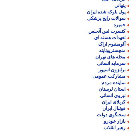
نهانی
ول بلوکه شده ایران
والات رایج پزشکی
میره
نسرت لس آنجلس
عهدات هسته ای
لومینیوم اراک
نچستریونایتد
حله های تهران
رمایه انسانی
رابزون اسپور
شارکت عمومی
ماینده مردم
ستان لرستان
یروی انسانی
ربلای ایران
وتبال ایران
خنگوی دولت
ازار خودرو
هبر انقلاب