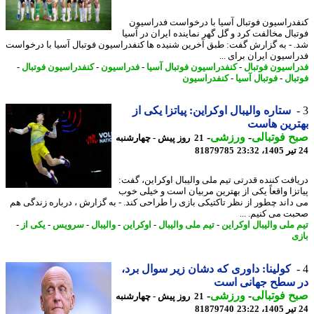
دراسیون فوتبال آسیا با درخواست فدراسیون
بال مخالفت کرد و گل گهر نماینده ایران در آسیا
 - به گزارش گفت: طبق آخرین شنیده ها کنفدراسیون فوتبال آسیا با درخواست
اسیون ایران برای ...
اسیون فوتبال
-
کنفدراسیون فوتبال آسیا
-
فدراسیون
-
کنفدراسیون فوتبال
-
بال
-
فوتبال آسیا
-
کنفدراسیون
ستاره والیبال اوکراین: پیاتزا یکی از
رین هاست
 فوتبالی
-
ورزشی
-
21 روز پیش - چهارشنبه
81879785
افت کننده قدرتی تیم ملی والیبال اوکراین، گفت:
تزا واقعاً یکی از بهترین مربیان است و خیلی خوب
داند چطور از نظر تاکتیکی بازی را طراحی کند. - به گزارش ، درباره زندگی هم
ت می کنیم. ...
 ملی والیبال اوکراین
-
تیم ملی والیبال
-
اوکراین
-
والیبال
-
سرویس
-
یکی از
-
ی
کولینا: داوری که دشان زیر سوال برد،
 سطح جهانی است
 فوتبالی
-
ورزشی
-
21 روز پیش - چهارشنبه
81879740