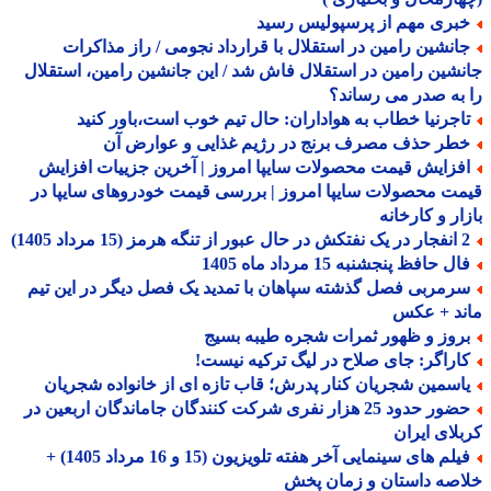
بری مهم از پرسپولیس رسید
انشین رامین در استقلال با قرارداد نجومی / راز مذاکرات
شین رامین در استقلال فاش شد / این جانشین رامین، استقلال
به صدر می رساند؟
اجرنیا خطاب به هواداران: حال تیم خوب است،باور کنید
طر حذف مصرف برنج در رژیم غذایی و عوارض آن
فزایش قیمت محصولات سایپا امروز | آخرین جزییات افزایش
ت محصولات سایپا امروز | بررسی قیمت خودروهای سایپا در
ار و کارخانه
ه هرمز (15 مرداد 1405)
ل حافظ پنجشنبه 15 مرداد ماه 1405
رمربی فصل گذشته سپاهان با تمدید یک فصل دیگر در این تیم
ند + عکس
روز و ظهور ثمرات شجره طیبه بسیج
اراگر: جای صلاح در لیگ ترکیه نیست!
اسمین شجریان کنار پدرش؛ قاب تازه ای از خانواده شجریان
حضور حدود 25 هزار نفری شرکت کنندگان جاماندگان اربعین در
لای ایران
فیلم های سینمایی آخر هفته تلویزیون (15 و 16 مرداد 1405) +
صه داستان و زمان پخش