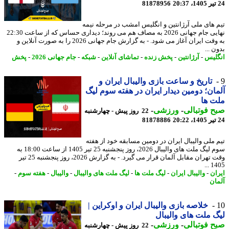
81878956
 های ملی آرژانتین و انگلیس امشب در مرحله نیمه
نهایی جام جهانی 2026 به مصاف هم می روند؛ دیداری حساس که از ساعت 22:30
به وقت ایران آغاز می شود. - به گزارش جام جهانی 2026 را به صورت آنلاین و
 ...
لیس
-
آرژانتین
-
پخش زنده
-
تماشای آنلاین
-
شبکه
-
جام جهانی 2026
-
پخش
تاریخ و ساعت بازی والیبال ایران و
ان؛ دومین دیدار ایران در هفته سوم لیگ
 ها
 فوتبالی
-
ورزشی
-
22 روز پیش - چهارشنبه
81878886
 ملی والیبال ایران در دومین مسابقه خود از هفته
سوم لیگ ملت های والیبال 2026، روز پنجشنبه 25 تیر 1405 از ساعت 18:00 به
وقت تهران مقابل آلمان قرار می گیرد. - به گزارش 2026، روز پنجشنبه 25 تیر
140
ان
-
والیبال ایران
-
لیگ ملت ها
-
لیگ ملت های والیبال
-
والیبال
-
هفته سوم
-
ان
خلاصه بازی والیبال ایران و اوکراین |
 ملت های والیبال
 فوتبالی
-
ورزشی
-
22 روز پیش - چهارشنبه