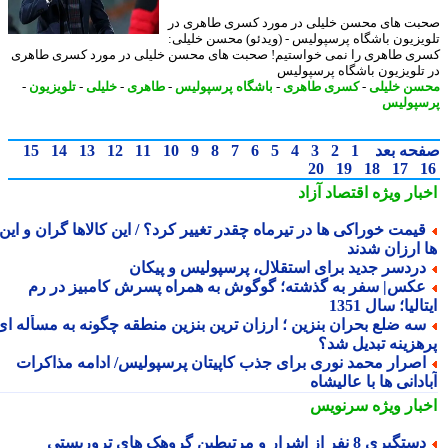
ت های محسن خلیلی در مورد کسری طاهری در
یزیون باشگاه پرسپولیس - (ویدئو) محسن خلیلی:
ی طاهری را نمی خواستیم! صحبت های محسن خلیلی در مورد کسری طاهری
تلویزیون باشگاه پرسپولیس
ن خلیلی
-
کسری طاهری
-
باشگاه پرسپولیس
-
طاهری
-
خلیلی
-
تلویزیون
-
پولیس
حه بعد
1
2
3
4
5
6
7
8
9
10
11
12
13
14
15
20
19
18
17
بار ویژه
اقتصاد آزاد
یمت خوراکی ها در تیرماه چقدر تغییر کرد؟ / این کالاها گران و این
 ارزان شدند
ردسر جدید برای استقلال، پرسپولیس و پیکان
کس| سفر به گذشته؛ گوگوش به همراه پسرش کامبیز در رم
الیا؛ سال 1351
ه ضلع بحران بنزین ؛ ارزان ترین بنزین منطقه چگونه به مسأله ای
هزینه تبدیل شد؟
صرار محمد نوری برای جذب کاپیتان پرسپولیس/ ادامه مذاکرات
دانی ها با عالیشاه
بار ویژه
سرنویس
تگیری 8 نفر از اشرار و مرتبطین گروهک های تروریستی